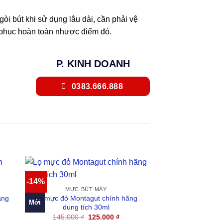
i bút khi sử dụng lâu dài, cần phải vệ
phục hoàn toàn nhược điểm đó.
P. KINH DOANH
0383.666.888
-14%
MỰC BÚT MÁY
ãng
Lọ mực đỏ Montagut chính hãng
Mới
dung tích 30ml
Giá
Giá
145.000
₫
125.000
₫