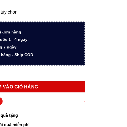
₫.
là:
150.000 ₫.
tùy chọn
i đơn hàng
uốc 1 - 4 ngày
ng 7 ngày
n hàng - Ship COD
 cấp không carbon - 40ml số lượng
 VÀO GIỎ HÀNG
 quà tặng
ói quà miễn phí