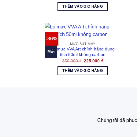
gốc
hiện
là:
tại
THÊM VÀO GIỎ HÀNG
145.000 ₫.
là:
125.000 ₫.
-36%
MỰC BÚT MÁY
Lọ mực VVA Art chính hãng dung
Mới
tích 50ml không carbon
Giá
Giá
350.000
₫
225.000
₫
gốc
hiện
là:
tại
THÊM VÀO GIỎ HÀNG
350.000 ₫.
là:
225.000 ₫.
Chúng tôi đã phục