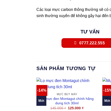
Các loại mực carbon thông thường sẽ có c
sinh thường xuyên để không gây hại đến 
TƯ VẤN
0777.222.555
SẢN PHẨM TƯƠNG TỰ
-14%
-15
MỰC BÚT MÁY
Lọ mực đen Montagut chính hãng
Mực
Mới
Mới
dung tích 30ml
Giá
Giá
145.000
₫
125.000
₫