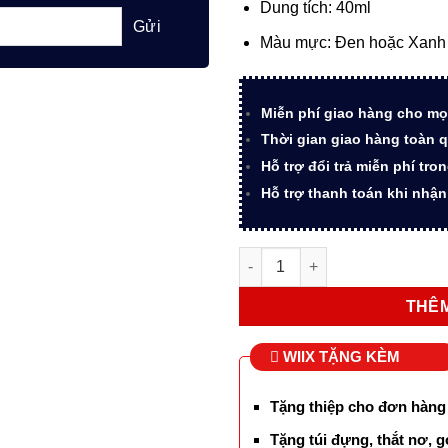
185.000 
Dung tích: 40ml
Màu mực: Đen hoặc Xanh 
Miễn phí giao hàng cho mọ
Thời gian giao hàng toàn q
Hỗ trợ đổi trả miễn phí tro
Hỗ trợ thanh toán khi nhậ
Mực Montagut chính hãng cao
THÊM
WIIX TẶNG KÈM
Tặng thiệp cho đơn hàng
Tặng túi đựng, thắt nơ, g