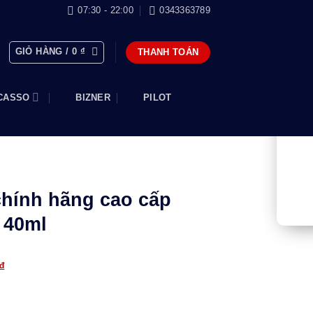
07:30 - 22:00
0343363789
GIỎ HÀNG /
0
₫
THANH TOÁN
CASSO
BIZNER
PILOT
hính hãng cao cấp
 40ml
Giá
₫
hiện
tại