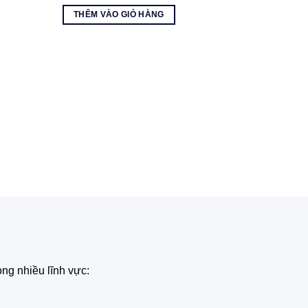
gốc
hiện
là:
tại
THÊM VÀO GIỎ HÀNG
145.000 ₫.
là:
000 ₫.
125.000 ₫.
ng nhiều lĩnh vực: