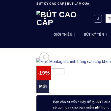
Bỏ
BÚT KÝ CAO CẤP | BÚT LÀM QUÀ
qua
nội
Tìm
dung
kiế
GIỚI THIỆU
BÚT KÝ TÊN
-19%
Mới
Bạn cần tư vấn? Hãy để lại
SĐT của
sẽ gọi ngay cho bạn
miễn phí
trong 