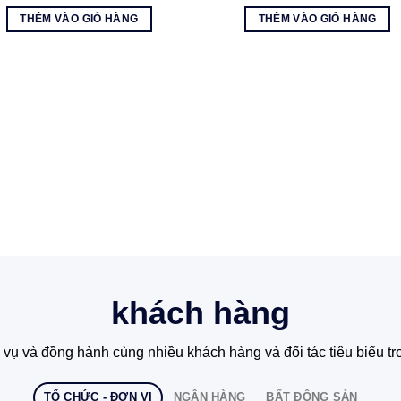
gốc
hiện
gốc
hiện
là:
tại
là:
tại
THÊM VÀO GIỎ HÀNG
THÊM VÀO GIỎ HÀNG
170.000 ₫.
là:
145.000 ₫.
là:
145.000 ₫.
125.
khách hàng
 vụ và đồng hành cùng nhiều khách hàng và đối tác tiêu biểu tro
TỔ CHỨC - ĐƠN VỊ
NGÂN HÀNG
BẤT ĐỘNG SẢN