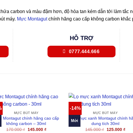
hứa carbon và màu đậm hơn, độ hòa tan kém dẫn tới làm tắc ngò
bút máy.
Mực Montagut
chính hãng cao cấp không carbon khắc 
HỖ TRỢ
0777.444.666
%
-14%
MỰC BÚT MÁY
MỰC BÚT MÁY
 Montagut chính hãng cao cấp
Lọ mực xanh Montagut chính h
Mới
không carbon – 30ml
dung tích 30ml
Giá
Giá
Giá
Giá
170.000
₫
145.000
₫
145.000
₫
125.000
₫