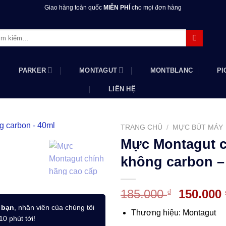
Giao hàng toàn quốc
MIỄN PHÍ
cho mọi đơn hàng
m:
PARKER
MONTAGUT
MONTBLANC
PI
LIÊN HỆ
TRANG CHỦ
/
MỰC BÚT MÁY
Mực Montagut c
không carbon –
Giá
185.000
150.000
₫
gốc
 bạn
, nhân viên của chúng tôi
Thương hiệu: Montagut
là:
10 phút tới!