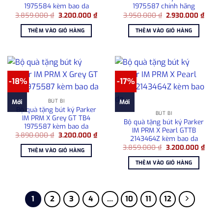
1975584 kèm bao da
1975587 chính hãng
Giá
Giá
Giá
Giá
3.859.000
₫
3.200.000
₫
3.950.000
₫
2.930.000
₫
gốc
hiện
gốc
hiện
là:
tại
là:
tại
THÊM VÀO GIỎ HÀNG
THÊM VÀO GIỎ HÀNG
3.859.000 ₫.
là:
3.950.000 ₫.
là:
3.200.000 ₫.
2.93
-18%
-17%
BÚT BI
Mới
Mới
Bộ quà tặng bút ký Parker
BÚT BI
IM PRM X Grey GT TB4
Bộ quà tặng bút ký Parker
1975587 kèm bao da
IM PRM X Pearl GTTB
Giá
Giá
3.890.000
₫
3.200.000
₫
2143464Z kèm bao da
gốc
hiện
Giá
Giá
là:
tại
3.859.000
₫
3.200.000
₫
THÊM VÀO GIỎ HÀNG
gốc
hiện
3.890.000 ₫.
là:
là:
tại
3.200.000 ₫.
THÊM VÀO GIỎ HÀNG
3.859.000 ₫.
là:
3.20
1
2
3
4
…
10
11
12