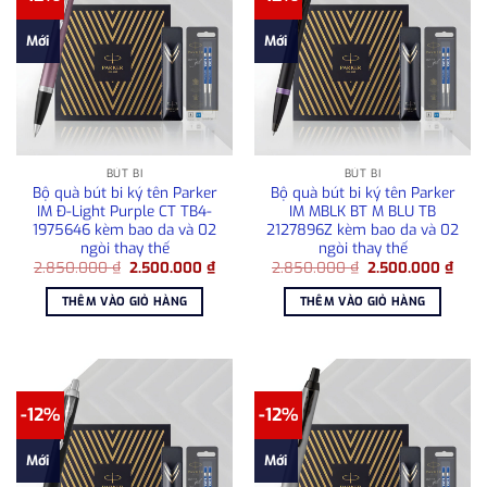
Mới
Mới
BÚT BI
BÚT BI
Bộ quà bút bi ký tên Parker
Bộ quà bút bi ký tên Parker
IM Đ-Light Purple CT TB4-
IM MBLK BT M BLU TB
1975646 kèm bao da và 02
2127896Z kèm bao da và 02
ngòi thay thế
ngòi thay thế
Giá
Giá
Giá
Giá
2.850.000
₫
2.500.000
₫
2.850.000
₫
2.500.000
₫
gốc
hiện
gốc
hiện
là:
tại
là:
tại
THÊM VÀO GIỎ HÀNG
THÊM VÀO GIỎ HÀNG
2.850.000 ₫.
là:
2.850.000 ₫.
là:
2.500.000 ₫.
2.50
-12%
-12%
Mới
Mới