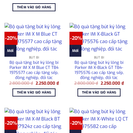
2.25
gốc
hiện
là:
tại
THÊM VÀO GIỎ HÀNG
2.800.000 ₫.
là:
2.250.000 ₫.
-20%
-20%
Mới
Mới
BÚT BI
BÚT BI
Bộ quà tặng bút ký lông bi
Bộ quà tặng bút ký lông bi
Parker IM X M Blue CT TB4
Parker IM X-Black GT TB4-
1975577 cao cấp tặng sếp,
1975576 cao cấp tặng sếp,
đồng nghiệp, đối tác
đồng nghiệp, đối tác
Giá
Giá
Giá
Giá
2.800.000
₫
2.250.000
₫
2.800.000
₫
2.250.000
₫
gốc
hiện
gốc
hiện
là:
tại
là:
tại
THÊM VÀO GIỎ HÀNG
THÊM VÀO GIỎ HÀNG
2.800.000 ₫.
là:
2.800.000 ₫.
là:
2.250.000 ₫.
2.25
-20%
-20%