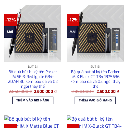
-12%
-12%
Mới
Mới
BÚT BI
BÚT BI
Bộ quà bút bi ký tên Parker
Bộ quà bút bi ký tên Parker
IM SE Đ-Red Ignite GB4-
IM X Black CT TB4 1975636
2073480 kèm bao da và 02
kèm bao da và 02 ngòi thay
ngòi thay thế
thế
Giá
Giá
Giá
Giá
2.850.000
₫
2.500.000
₫
2.850.000
₫
2.500.000
₫
gốc
hiện
gốc
hiện
là:
tại
là:
tại
THÊM VÀO GIỎ HÀNG
THÊM VÀO GIỎ HÀNG
2.850.000 ₫.
là:
2.850.000 ₫.
là:
2.500.000 ₫.
2.50