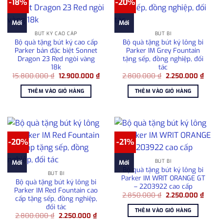
-18%
-20%
Mới
Mới
BÚT KÝ CAO CẤP
BÚT BI
Bộ quà tặng bút ký cao cấp
Bộ quà tặng bút ký lông bi
Parker bản đặc biệt Sonnet
Parker IM Grey Fountain
Dragon 23 Red ngòi vàng
tặng sếp, đồng nghiệp, đối
18k
tác
Giá
Giá
Giá
Giá
15.800.000
₫
12.900.000
₫
2.800.000
₫
2.250.000
₫
gốc
hiện
gốc
hiện
là:
tại
là:
tại
THÊM VÀO GIỎ HÀNG
THÊM VÀO GIỎ HÀNG
15.800.000 ₫.
là:
2.800.000 ₫.
là:
12.900.000 ₫.
2.25
-20%
-21%
BÚT BI
Mới
Mới
Bộ quà tặng bút ký lông bi
BÚT BI
Parker IM WRIT ORANGE GT
Bộ quà tặng bút ký lông bi
– 2203922 cao cấp
Parker IM Red Fountain cao
Giá
Giá
2.850.000
₫
2.250.000
₫
cấp tặng sếp, đồng nghiệp,
gốc
hiện
đối tác
là:
tại
THÊM VÀO GIỎ HÀNG
2.850.000 ₫.
là:
Giá
Giá
2.800.000
₫
2.250.000
₫