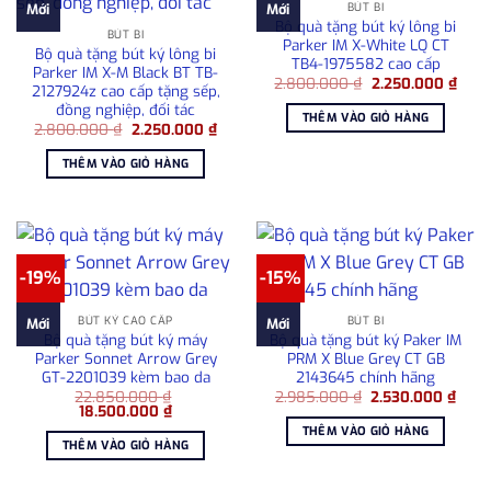
BÚT BI
Mới
Mới
Bộ quà tặng bút ký lông bi
BÚT BI
Parker IM X-White LQ CT
Bộ quà tặng bút ký lông bi
TB4-1975582 cao cấp
Parker IM X-M Black BT TB-
Giá
Giá
2.800.000
₫
2.250.000
₫
2127924z cao cấp tặng sếp,
gốc
hiện
đồng nghiệp, đối tác
là:
tại
THÊM VÀO GIỎ HÀNG
2.800.000 ₫.
là:
Giá
Giá
2.800.000
₫
2.250.000
₫
2.25
gốc
hiện
là:
tại
THÊM VÀO GIỎ HÀNG
2.800.000 ₫.
là:
2.250.000 ₫.
-19%
-15%
BÚT KÝ CAO CẤP
BÚT BI
Mới
Mới
Bộ quà tặng bút ký máy
Bộ quà tặng bút ký Paker IM
Parker Sonnet Arrow Grey
PRM X Blue Grey CT GB
GT-2201039 kèm bao da
2143645 chính hãng
Giá
Giá
22.850.000
₫
2.985.000
₫
2.530.000
₫
Giá
Giá
gốc
hiện
18.500.000
₫
gốc
hiện
là:
tại
THÊM VÀO GIỎ HÀNG
là:
tại
2.985.000 ₫.
là:
THÊM VÀO GIỎ HÀNG
22.850.000 ₫.
là:
2.53
18.500.000 ₫.