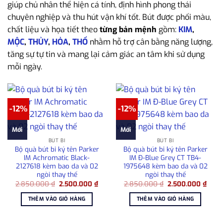
giúp chủ nhân thể hiện cá tính, định hình phong thái
chuyên nghiệp và thu hút vận khí tốt. Bút được phối màu,
chất liệu và họa tiết theo
từng bản mệnh
gồm:
KIM
,
MỘC
,
THỦY
,
HỎA
,
THỔ
nhằm hỗ trợ cân bằng năng lượng,
tăng sự tự tin và mang lại cảm giác an tâm khi sử dụng
mỗi ngày.
-12%
-12%
Mới
Mới
BÚT BI
BÚT BI
Bộ quà bút bi ký tên Parker
Bộ quà bút bi ký tên Parker
IM Achromatic Black-
IM Đ-Blue Grey CT TB4-
2127618 kèm bao da và 02
1975648 kèm bao da và 02
ngòi thay thế
ngòi thay thế
Giá
Giá
Giá
Giá
2.850.000
₫
2.500.000
₫
2.850.000
₫
2.500.000
₫
gốc
hiện
gốc
hiện
là:
tại
là:
tại
THÊM VÀO GIỎ HÀNG
THÊM VÀO GIỎ HÀNG
2.850.000 ₫.
là:
2.850.000 ₫.
là:
2.500.000 ₫.
2.50