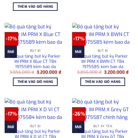
gốc
hiện
là:
tại
THÊM VÀO GIỎ HÀNG
2.850.000 ₫.
là:
2.250.000 ₫.
-17%
-17%
BÚT BI
BÚT BI
Mới
Mới
Bộ quà tặng bút ký Parker
Bộ quà tặng bút ký Parker
IM PRM X Blue CT TB4
IM PRM X BWN CT TB4
1975589 kèm bao da
1975585 kèm bao da
Giá
Giá
Giá
Giá
3.856.000
₫
3.200.000
₫
3.856.000
₫
3.200.000
₫
gốc
hiện
gốc
hiện
là:
tại
là:
tại
THÊM VÀO GIỎ HÀNG
THÊM VÀO GIỎ HÀNG
3.856.000 ₫.
là:
3.856.000 ₫.
là:
3.200.000 ₫.
3.20
-17%
-26%
BÚT BI
BÚT KÝ TÊN
Mới
Mới
Bộ quà tặng bút ký Parker
Bộ quà tặng bút ký Parker
IM PRM X D VI CT TB4
IM PRM X Grey GT TB4