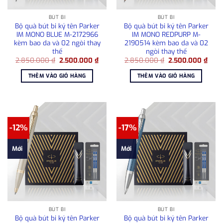
BÚT BI
BÚT BI
Bộ quà bút bi ký tên Parker
Bộ quà bút bi ký tên Parker
IM MONO BLUE M-2172966
IM MONO REDPURP M-
kèm bao da và 02 ngòi thay
2190514 kèm bao da và 02
thế
ngòi thay thế
Giá
Giá
Giá
Giá
2.850.000
₫
2.500.000
₫
2.850.000
₫
2.500.000
₫
gốc
hiện
gốc
hiện
là:
tại
là:
tại
THÊM VÀO GIỎ HÀNG
THÊM VÀO GIỎ HÀNG
2.850.000 ₫.
là:
2.850.000 ₫.
là:
2.500.000 ₫.
2.50
-12%
-17%
Mới
Mới
BÚT BI
BÚT BI
Bộ quà bút bi ký tên Parker
Bộ quà bút bi ký tên Parker