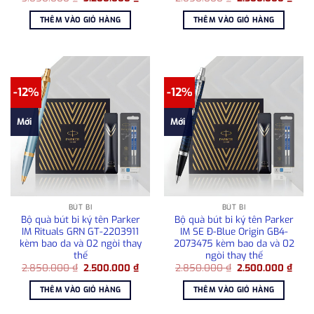
gốc
hiện
gốc
hiện
là:
tại
là:
tại
THÊM VÀO GIỎ HÀNG
THÊM VÀO GIỎ HÀNG
3.850.000 ₫.
là:
2.850.000 ₫.
là:
3.200.000 ₫.
2.50
-12%
-12%
Mới
Mới
BÚT BI
BÚT BI
Bộ quà bút bi ký tên Parker
Bộ quà bút bi ký tên Parker
IM Rituals GRN GT-2203911
IM SE Đ-Blue Origin GB4-
kèm bao da và 02 ngòi thay
2073475 kèm bao da và 02
thế
ngòi thay thế
Giá
Giá
Giá
Giá
2.850.000
₫
2.500.000
₫
2.850.000
₫
2.500.000
₫
gốc
hiện
gốc
hiện
là:
tại
là:
tại
THÊM VÀO GIỎ HÀNG
THÊM VÀO GIỎ HÀNG
2.850.000 ₫.
là:
2.850.000 ₫.
là:
2.500.000 ₫.
2.50