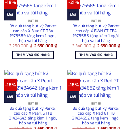
-18%
-21%
Mới
Mới
BÚT BI
BÚT BI
Bộ quà tặng bút ký Parker
Bộ quà tặng bút ký Parker
cao cấp X Blue CT TB4
cao cấp X BWN CT TB4
1975589 tặng kèm 1 ngòi,
1975585 tặng kèm 1 ngòi,
hộp và túi hãng
hộp và túi hãng
Giá
Giá
Giá
Giá
3.250.000
₫
2.650.000
₫
3.340.000
₫
2.650.000
₫
gốc
hiện
gốc
hiện
là:
tại
là:
tại
THÊM VÀO GIỎ HÀNG
THÊM VÀO GIỎ HÀNG
3.250.000 ₫.
là:
3.340.000 ₫.
là:
2.650.000 ₫.
2.65
-18%
-18%
Mới
Mới
BÚT BI
BÚT BI
Bộ quà tặng bút ký Parker
Bộ quà tặng bút ký Parker
cao cấp X Pearl GTTB
cao cấp X Red GT TB
2143464Z tặng kèm 1 ngòi,
2143465Z tặng kèm 1 ngòi,
hộp và túi hãng
hộp và túi hãng
Giá
Giá
Giá
Giá
3.245.000
₫
2.650.000
₫
3.245.000
₫
2.650.000
₫