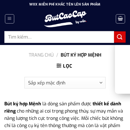
Bỏ
WIIX MIỄN PHÍ KHẮC TÊN LÊN SẢN PHẨM
qua
nội
dung
Tìm
kiếm:
TRANG CHỦ
/
BÚT KÝ HỢP MỆNH
LỌC
Bút ký hợp Mệnh
là dòng sản phẩm được
thiết kế dành
riêng
cho những ai coi trọng phong thủy, sự may mắn và
năng lượng tích cực trong công việc. Mỗi chiếc bút không
chỉ là công cụ ký tên thông thường mà còn là vật phẩm