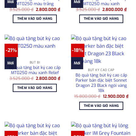
Mới
Mới
MT0250 màu trắng
MT0250 màu xanh
Giá
Giá
Giá
Giá
3.525.000
₫
2.800.000
₫
3.525.000
₫
2.800.000
₫
gốc
hiện
gốc
hiện
là:
tại
là:
tại
THÊM VÀO GIỎ HÀNG
THÊM VÀO GIỎ HÀNG
3.525.000 ₫.
là:
3.525.000 ₫.
là:
2.800.000 ₫.
2.80
-21%
-18%
BÚT BI
Mới
Mới
Bộ quà tặng bút ký cao cấp
BÚT KÝ CAO CẤP
MT0250 màu xanh Relief
Bộ quà tặng bút ký cao cấp
Giá
Giá
3.525.000
₫
2.800.000
₫
Parker bản đặc biệt Sonnet
gốc
hiện
Dragon 23 Black ngòi vàng
là:
tại
THÊM VÀO GIỎ HÀNG
3.525.000 ₫.
là:
18k
2.800.000 ₫.
Giá
Giá
15.800.000
₫
12.900.000
₫
gốc
hiện
là:
tại
THÊM VÀO GIỎ HÀNG
15.800.000 ₫.
là:
12.