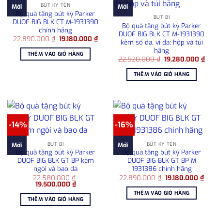
BÚT KÝ TÊN
Mới
Mới
Bộ quà tặng bút ký Parker
BÚT BI
DUOF BIG BLK CT M-1931390
Bộ quà tặng bút ký Parker
chính hãng
DUOF BIG BLK CT M-1931390
Giá
Giá
22.890.000
₫
19.180.000
₫
kèm sổ da, ví da; hộp và túi
gốc
hiện
hãng
là:
tại
THÊM VÀO GIỎ HÀNG
22.890.000 ₫.
là:
Giá
Giá
22.520.000
₫
19.280.000
₫
19.180.000 ₫.
gốc
hiệ
là:
tại
THÊM VÀO GIỎ HÀNG
22.520.000 ₫.
là:
19.
-14%
-16%
BÚT BI
BÚT KÝ TÊN
Mới
Mới
Bộ quà tặng bút ký Parker
Bộ quà tặng bút ký Parker
DUOF BIG BLK GT BP kèm
DUOF BIG BLK GT BP M
ngòi và bao da
1931386 chính hãng
Giá
Giá
22.580.000
₫
22.890.000
₫
19.180.000
₫
Giá
Giá
gốc
hiện
19.500.000
₫
gốc
hiện
là:
tại
THÊM VÀO GIỎ HÀNG
là:
tại
22.890.000 ₫.
là:
THÊM VÀO GIỎ HÀNG
22.580.000 ₫.
là:
19.1
19.500.000 ₫.