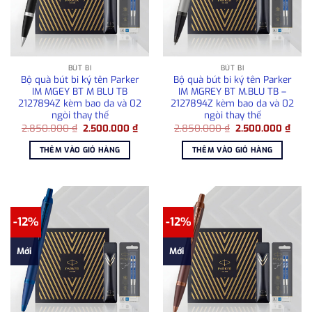
BÚT BI
BÚT BI
Bộ quà bút bi ký tên Parker
Bộ quà bút bi ký tên Parker
IM MGEY BT M BLU TB
IM MGREY BT M.BLU TB –
2127894Z kèm bao da và 02
2127894Z kèm bao da và 02
ngòi thay thế
ngòi thay thế
Giá
Giá
Giá
Giá
2.850.000
₫
2.500.000
₫
2.850.000
₫
2.500.000
₫
gốc
hiện
gốc
hiện
là:
tại
là:
tại
THÊM VÀO GIỎ HÀNG
THÊM VÀO GIỎ HÀNG
2.850.000 ₫.
là:
2.850.000 ₫.
là:
2.500.000 ₫.
2.50
-12%
-12%
Mới
Mới