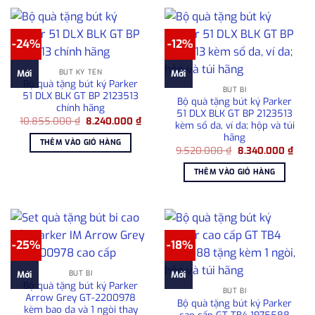
-24%
-12%
BÚT KÝ TÊN
Mới
Mới
Bộ quà tặng bút ký Parker
BÚT BI
51 DLX BLK GT BP 2123513
Bộ quà tặng bút ký Parker
chính hãng
51 DLX BLK GT BP 2123513
Giá
Giá
10.855.000
₫
8.240.000
₫
kèm sổ da, ví da; hộp và túi
gốc
hiện
hãng
là:
tại
THÊM VÀO GIỎ HÀNG
10.855.000 ₫.
là:
Giá
Giá
9.520.000
₫
8.340.000
₫
8.240.000 ₫.
gốc
hiện
là:
tại
THÊM VÀO GIỎ HÀNG
9.520.000 ₫.
là:
8.34
-25%
-18%
BÚT BI
Mới
Mới
Bộ quà tặng bút ký Parker
BÚT BI
Arrow Grey GT-2200978
Bộ quà tặng bút ký Parker
kèm bao da và 1 ngòi thay
cao cấp GT TB4 1975588