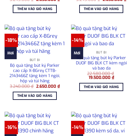
gốc
hiện
gốc
hiện
là:
tại
là:
tại
THÊM VÀO GIỎ HÀNG
THÊM VÀO GIỎ HÀNG
3.245.000 ₫.
là:
3.245.000 ₫.
là:
2.650.000 ₫.
2.65
-18%
-14%
BÚT BI
Mới
Mới
Bộ quà tặng bút ký Parker
BÚT BI
DUOF BIG BLK CT kèm ngòi
Bộ quà tặng bút ký Parker
và bao da
cao cấp X-BGrey CTTB-
22.580.000
₫
2143466Z tặng kèm 1 ngòi,
Giá
Giá
19.500.000
₫
hộp và túi hãng
gốc
hiện
là:
tại
Giá
Giá
3.240.000
₫
2.650.000
₫
THÊM VÀO GIỎ HÀNG
22.580.000 ₫.
là:
gốc
hiện
19.500.000
là:
tại
THÊM VÀO GIỎ HÀNG
3.240.000 ₫.
là:
2.650.000 ₫.
-16%
-14%