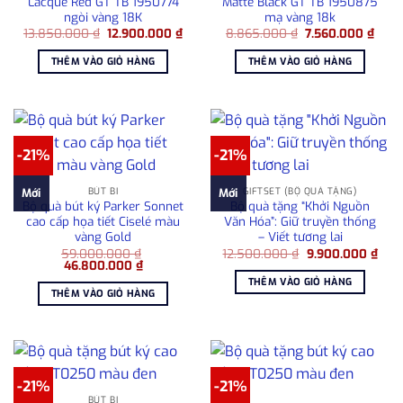
Lacque Red GT TB 1950774
Matte Black GT TB 1950875
ngòi vàng 18K
mạ vàng 18k
Giá
Giá
Giá
Giá
13.850.000
₫
12.900.000
₫
8.865.000
₫
7.560.000
₫
gốc
hiện
gốc
hiện
là:
tại
là:
tại
THÊM VÀO GIỎ HÀNG
THÊM VÀO GIỎ HÀNG
13.850.000 ₫.
là:
8.865.000 ₫.
là:
12.900.000 ₫.
7.56
-21%
-21%
BÚT BI
GIFTSET (BỘ QUÀ TẶNG)
Mới
Mới
Bộ quà bút ký Parker Sonnet
Bộ quà tặng “Khởi Nguồn
cao cấp họa tiết Ciselé màu
Văn Hóa”: Giữ truyền thống
vàng Gold
– Viết tương lai
Giá
Giá
59.000.000
₫
12.500.000
₫
9.900.000
₫
Giá
Giá
gốc
hiện
46.800.000
₫
gốc
hiện
là:
tại
THÊM VÀO GIỎ HÀNG
là:
tại
12.500.000 ₫.
là:
THÊM VÀO GIỎ HÀNG
59.000.000 ₫.
là:
9.90
46.800.000 ₫.
-21%
-21%
BÚT BI