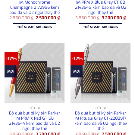
IM Monochrome
IM PRM X Blue Grey CT GB
Champagne 2172956 kèm
2143645 kèm bao da và 02
bao da và 02 ngòi thay thế
ngòi thay thế
Giá
Giá
Giá
Giá
2.850.000
₫
2.500.000
₫
3.850.000
₫
3.200.000
₫
gốc
hiện
gốc
hiện
là:
tại
là:
tại
THÊM VÀO GIỎ HÀNG
THÊM VÀO GIỎ HÀNG
2.850.000 ₫.
là:
3.850.000 ₫.
là:
2.500.000 ₫.
3.20
-17%
-12%
Mới
Mới
BÚT BI
BÚT BI
Bộ quà bút bi ký tên Parker
Bộ quà bút bi ký tên Parker
IM PRM X Red GT GB
IM Rituals Grey CT-2203917
2143644 kèm bao da và 02
kèm bao da và 02 ngòi thay
ngòi thay thế
thế
Giá
Giá
Giá
Giá
3.850.000
₫
3.200.000
₫
2.850.000
₫
2.500.000
₫