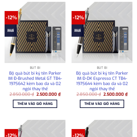
-12%
-12%
Mới
Mới
BÚT BI
BÚT BI
Bộ quà bút bi ký tên Parker
Bộ quà bút bi ký tên Parker
IM Đ-Brushed Metal GT TB4-
IM Đ-DK Espresso CT TB4-
1975642 kèm bao da và 02
1975644 kèm bao da và 02
ngòi thay thế
ngòi thay thế
Giá
Giá
Giá
Giá
2.850.000
₫
2.500.000
₫
2.850.000
₫
2.500.000
₫
gốc
hiện
gốc
hiện
là:
tại
là:
tại
THÊM VÀO GIỎ HÀNG
THÊM VÀO GIỎ HÀNG
2.850.000 ₫.
là:
2.850.000 ₫.
là:
2.500.000 ₫.
2.50
-12%
-12%