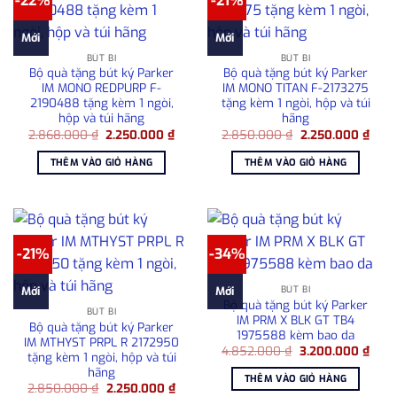
-22%
-21%
Mới
Mới
BÚT BI
BÚT BI
Bộ quà tặng bút ký Parker
Bộ quà tặng bút ký Parker
IM MONO REDPURP F-
IM MONO TITAN F-2173275
2190488 tặng kèm 1 ngòi,
tặng kèm 1 ngòi, hộp và túi
hộp và túi hãng
hãng
Giá
Giá
Giá
Giá
2.868.000
₫
2.250.000
₫
2.850.000
₫
2.250.000
₫
gốc
hiện
gốc
hiện
là:
tại
là:
tại
THÊM VÀO GIỎ HÀNG
THÊM VÀO GIỎ HÀNG
2.868.000 ₫.
là:
2.850.000 ₫.
là:
2.250.000 ₫.
2.25
-21%
-34%
BÚT BI
Mới
Mới
Bộ quà tặng bút ký Parker
BÚT BI
IM PRM X BLK GT TB4
Bộ quà tặng bút ký Parker
1975588 kèm bao da
IM MTHYST PRPL R 2172950
Giá
Giá
4.852.000
₫
3.200.000
₫
tặng kèm 1 ngòi, hộp và túi
gốc
hiện
hãng
là:
tại
THÊM VÀO GIỎ HÀNG
4.852.000 ₫.
là:
Giá
Giá
2.850.000
₫
2.250.000
₫
3.20