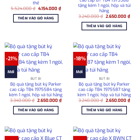
thế
tặng kèm 1 ngòi, hộp và túi
Giá
Giá
5.524.000
₫
4.154.000
₫
hãng
gốc
hiện
Giá
Giá
là:
tại
3.240.000
₫
2.650.000
₫
THÊM VÀO GIỎ HÀNG
gốc
hiện
5.524.000 ₫.
là:
là:
tại
4.154.000 ₫.
THÊM VÀO GIỎ HÀNG
3.240.000 ₫.
là:
2.65
-21%
-18%
Mới
Mới
BÚT BI
BÚT BI
Bộ quà tặng bút ký Parker
Bộ quà tặng bút ký Parker
cao cấp TB4 1975584 tặng
cao cấp TB4 1975587 tặng
kèm 1 ngòi, hộp và túi hãng
kèm 1 ngòi, hộp và túi hãng
Giá
Giá
Giá
Giá
3.340.000
₫
2.650.000
₫
3.240.000
₫
2.650.000
₫
gốc
hiện
gốc
hiện
là:
tại
là:
tại
THÊM VÀO GIỎ HÀNG
THÊM VÀO GIỎ HÀNG
3.340.000 ₫.
là:
3.240.000 ₫.
là:
2.650.000 ₫.
2.65