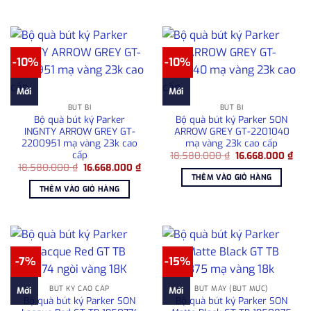
5.400.000 ₫.
5.40
-10%
-10%
Mới
Mới
BÚT BI
BÚT BI
Bộ quà bút ký Parker
Bộ quà bút ký Parker SON
INGNTY ARROW GREY GT-
ARROW GREY GT-2201040
2200951 mạ vàng 23k cao
mạ vàng 23k cao cấp
cấp
Giá
Giá
18.580.000
₫
16.668.000
₫
gốc
hiện
Giá
Giá
18.580.000
₫
16.668.000
₫
là:
tại
gốc
hiện
THÊM VÀO GIỎ HÀNG
18.580.000 ₫.
là:
là:
tại
THÊM VÀO GIỎ HÀNG
16.6
18.580.000 ₫.
là:
16.668.000 ₫.
-7%
-15%
BÚT KÝ CAO CẤP
BÚT MÁY (BÚT MỰC)
Mới
Mới
Bộ quà bút ký Parker SON
Bộ quà bút ký Parker SON