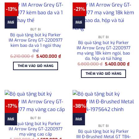
-13%
-21%
Mới
Mới
BÚT BI
Bộ quà tặng bút ký Parker
BÚT BI
IM Arrow Grey GT-2200977
Bộ quà tặng bút ký Parker
kèm bao da và 1 ngòi thay
IM Arrow Grey GT-2200977
thế
mạ vàng 18k kèm ngòi, bao
Giá
Giá
6.210.000
₫
5.400.000
₫
da, hộp và túi hãng
gốc
hiện
Giá
Giá
là:
tại
6.800.000
₫
5.400.000
₫
THÊM VÀO GIỎ HÀNG
gốc
hiện
6.210.000 ₫.
là:
là:
tại
5.400.000 ₫.
THÊM VÀO GIỎ HÀNG
6.800.000 ₫.
là:
5.40
-17%
-38%
BÚT BI
Mới
Mới
Bộ quà tặng bút ký Parker
BÚT BI
IM Arrow Grey GT-2200977
Bộ quà tặng bút ký Parker
mạ vàng cao cấp
IM Đ-Brushed Metal GT TB4-