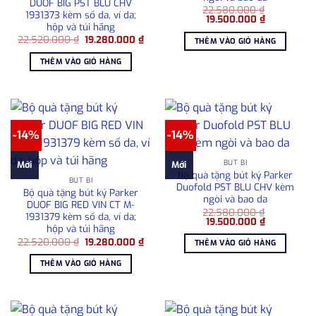
DUOF BIG PST BLU CHV
22.580.000
₫
1931373 kèm sổ da, ví da;
Giá
Giá
19.500.000
₫
hộp và túi hãng
gốc
hiện
là:
tại
Giá
Giá
22.520.000
₫
19.280.000
₫
THÊM VÀO GIỎ HÀNG
22.580.000 ₫.
là:
gốc
hiện
19.500.000
là:
tại
THÊM VÀO GIỎ HÀNG
22.520.000 ₫.
là:
19.280.000 ₫.
-14%
-14%
BÚT BI
Mới
Mới
Bộ quà tặng bút ký Parker
BÚT BI
Duofold PST BLU CHV kèm
Bộ quà tặng bút ký Parker
ngòi và bao da
DUOF BIG RED VIN CT M-
22.580.000
₫
1931379 kèm sổ da, ví da;
Giá
Giá
19.500.000
₫
hộp và túi hãng
gốc
hiện
là:
tại
Giá
Giá
22.520.000
₫
19.280.000
₫
THÊM VÀO GIỎ HÀNG
22.580.000 ₫.
là:
gốc
hiện
19.500.000
là:
tại
THÊM VÀO GIỎ HÀNG
22.520.000 ₫.
là:
19.280.000 ₫.