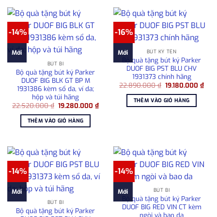
-14%
-16%
BÚT KÝ TÊN
Mới
Mới
Bộ quà tặng bút ký Parker
BÚT BI
DUOF BIG PST BLU CHV
Bộ quà tặng bút ký Parker
1931373 chính hãng
DUOF BIG BLK GT BP M
Giá
Giá
22.890.000
₫
19.180.000
₫
1931386 kèm sổ da, ví da;
gốc
hiện
hộp và túi hãng
là:
tại
THÊM VÀO GIỎ HÀNG
22.890.000 ₫.
là:
Giá
Giá
22.520.000
₫
19.280.000
₫
19.1
gốc
hiện
là:
tại
THÊM VÀO GIỎ HÀNG
22.520.000 ₫.
là:
19.280.000 ₫.
-14%
-14%
BÚT BI
Mới
Mới
Bộ quà tặng bút ký Parker
BÚT BI
DUOF BIG RED VIN CT kèm
Bộ quà tặng bút ký Parker
ngòi và bao da