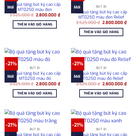
Bộ quà tặng bút ký cao cấp
BÚT BI
Mới
Mới
MT0250 màu đen
Bộ quà tặng bút ký cao cấp
Giá
Giá
3.525.000
₫
2.800.000
₫
MT0250 màu đen Relief
gốc
hiện
Giá
Giá
là:
tại
3.525.000
₫
2.800.000
₫
THÊM VÀO GIỎ HÀNG
gốc
hiện
3.525.000 ₫.
là:
là:
tại
2.800.000 ₫.
THÊM VÀO GIỎ HÀNG
3.525.000 ₫.
là:
2.80
-21%
-21%
BÚT BI
BÚT BI
Bộ quà tặng bút ký cao cấp
Bộ quà tặng bút ký cao cấp
Mới
Mới
MT0250 màu đỏ
MT0250 màu đỏ Relief
Giá
Giá
Giá
Giá
3.525.000
₫
2.800.000
₫
3.525.000
₫
2.800.000
₫
gốc
hiện
gốc
hiện
là:
tại
là:
tại
THÊM VÀO GIỎ HÀNG
THÊM VÀO GIỎ HÀNG
3.525.000 ₫.
là:
3.525.000 ₫.
là:
2.800.000 ₫.
2.80
-21%
-21%
BÚT BI
BÚT BI
Bộ quà tặng bút ký cao cấp
Bộ quà tặng bút ký cao cấp