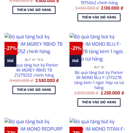
Giá
Giá
5.390.000
₫
4.500.000
₫
1975642 chính hãng
gốc
hiện
Giá
Giá
là:
tại
3.450.000
₫
2.130.000
₫
THÊM VÀO GIỎ HÀNG
gốc
hiện
5.390.000 ₫.
là:
là:
tại
4.500.000 ₫.
THÊM VÀO GIỎ HÀNG
3.450.000 ₫.
là:
2.130
-27%
-21%
BÚT KÝ TÊN
Mới
Mới
Bộ quà tặng bút ký Parker
BÚT BI
IM MGREY RBHD TB
Bộ quà tặng bút ký Parker
2127925Z chính hãng
IM MONO BLU F-2173278
Giá
Giá
3.450.000
₫
2.530.000
₫
tặng kèm 1 ngòi, hộp và túi
gốc
hiện
hãng
là:
tại
THÊM VÀO GIỎ HÀNG
3.450.000 ₫.
là:
Giá
Giá
2.850.000
₫
2.250.000
₫
2.530.000 ₫.
gốc
hiện
là:
tại
THÊM VÀO GIỎ HÀNG
2.850.000 ₫.
là:
2.25