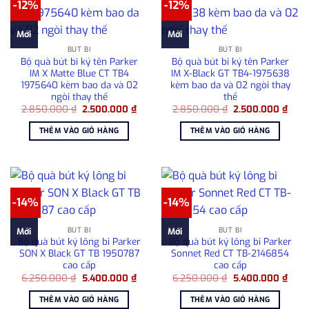
-12%
-12%
Mới
Mới
BÚT BI
BÚT BI
Bộ quà bút bi ký tên Parker
Bộ quà bút bi ký tên Parker
IM X Matte Blue CT TB4
IM X-Black GT TB4-1975638
1975640 kèm bao da và 02
kèm bao da và 02 ngòi thay
ngòi thay thế
thế
Giá
Giá
Giá
Giá
2.850.000
₫
2.500.000
₫
2.850.000
₫
2.500.000
₫
gốc
hiện
gốc
hiện
là:
tại
là:
tại
THÊM VÀO GIỎ HÀNG
THÊM VÀO GIỎ HÀNG
2.850.000 ₫.
là:
2.850.000 ₫.
là:
2.500.000 ₫.
2.50
-14%
-14%
BÚT BI
BÚT BI
Mới
Mới
Bộ quà bút ký lông bi Parker
Bộ quà bút ký lông bi Parker
SON X Black GT TB 1950787
Sonnet Red CT TB-2146854
cao cấp
cao cấp
Giá
Giá
Giá
Giá
6.250.000
₫
5.400.000
₫
6.250.000
₫
5.400.000
₫
gốc
hiện
gốc
hiện
là:
tại
là:
tại
THÊM VÀO GIỎ HÀNG
THÊM VÀO GIỎ HÀNG
6.250.000 ₫.
là:
6.250.000 ₫.
là: