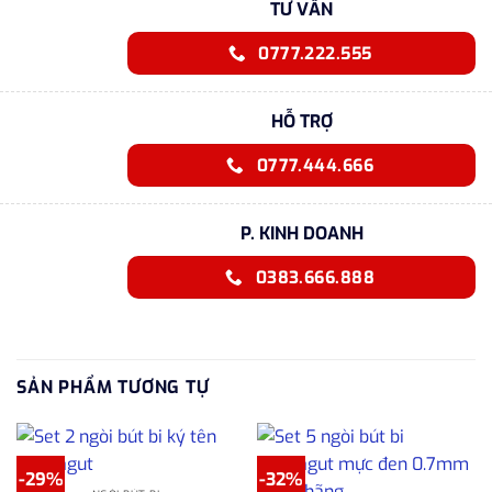
TƯ VẤN
0777.222.555
HỖ TRỢ
0777.444.666
P. KINH DOANH
0383.666.888
SẢN PHẨM TƯƠNG TỰ
-29%
-32%