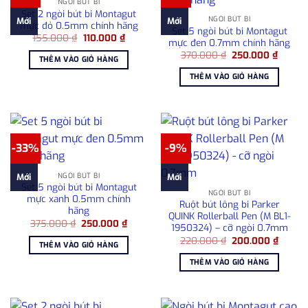
NGÒI BÚT BI
Set 2 ngòi bút bi Montagut
NGÒI BÚT BI
Mới
Mới
mực đỏ 0.5mm chính hãng
Set 5 ngòi bút bi Montagut
Giá
Giá
155.000
₫
110.000
₫
mực đen 0.7mm chính hãng
gốc
hiện
Giá
Giá
là:
tại
370.000
₫
250.000
₫
THÊM VÀO GIỎ HÀNG
gốc
hiện
155.000 ₫.
là:
là:
tại
110.000 ₫.
THÊM VÀO GIỎ HÀNG
370.000 ₫.
là:
250.00
-33%
-9%
NGÒI BÚT BI
Mới
Mới
Set 5 ngòi bút bi Montagut
NGÒI BÚT BI
mực xanh 0.5mm chính
Ruột bút lông bi Parker
hãng
QUINK Rollerball Pen (M BL1-
Giá
Giá
375.000
₫
250.000
₫
1950324) – cỡ ngòi 0.7mm
gốc
hiện
Giá
Giá
là:
tại
220.000
₫
200.000
₫
THÊM VÀO GIỎ HÀNG
gốc
hiện
375.000 ₫.
là:
là:
tại
250.000 ₫.
THÊM VÀO GIỎ HÀNG
220.000 ₫.
là:
200.00