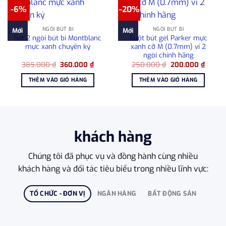
-6%
-20%
NGÒI BÚT BI
NGÒI BÚT BI
Mới
Mới
Set 2 ngòi bút bi Montblanc
Ruột bút gel Parker mực
mực xanh chuyên ký
xanh cỡ M (0.7mm) vỉ 2
ngòi chính hãng
Giá
Giá
Giá
Giá
385.000
₫
360.000
₫
250.000
₫
200.000
₫
gốc
hiện
gốc
hiện
là:
tại
là:
tại
THÊM VÀO GIỎ HÀNG
THÊM VÀO GIỎ HÀNG
385.000 ₫.
là:
250.000 ₫.
là:
360.000 ₫.
200.00
khách hàng
Chúng tôi đã phục vụ và đồng hành cùng nhiều
khách hàng và đối tác tiêu biểu trong nhiều lĩnh vực:
TỔ CHỨC - ĐƠN VỊ
NGÂN HÀNG
BẤT ĐỘNG SẢN