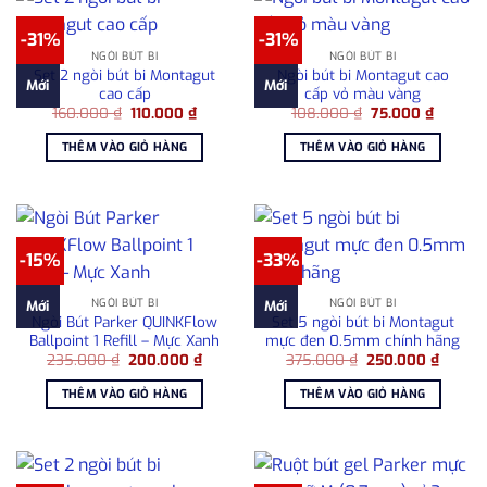
-31%
-31%
NGÒI BÚT BI
NGÒI BÚT BI
Set 2 ngòi bút bi Montagut
Ngòi bút bi Montagut cao
Mới
Mới
cao cấp
cấp vỏ màu vàng
Giá
Giá
Giá
Giá
160.000
₫
110.000
₫
108.000
₫
75.000
₫
gốc
hiện
gốc
hiện
là:
tại
là:
tại
THÊM VÀO GIỎ HÀNG
THÊM VÀO GIỎ HÀNG
160.000 ₫.
là:
108.000 ₫.
là:
110.000 ₫.
75.000 
-15%
-33%
NGÒI BÚT BI
NGÒI BÚT BI
Mới
Mới
Ngòi Bút Parker QUINKFlow
Set 5 ngòi bút bi Montagut
Ballpoint 1 Refill – Mực Xanh
mực đen 0.5mm chính hãng
Giá
Giá
Giá
Giá
235.000
₫
200.000
₫
375.000
₫
250.000
₫
gốc
hiện
gốc
hiện
là:
tại
là:
tại
THÊM VÀO GIỎ HÀNG
THÊM VÀO GIỎ HÀNG
235.000 ₫.
là:
375.000 ₫.
là:
200.000 ₫.
250.00