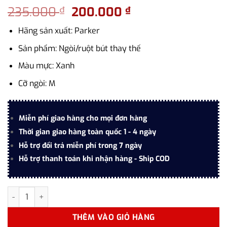
Giá
Giá
235.000
200.000
₫
₫
gốc
hiện
Hãng sản xuất: Parker
là:
tại
235.000 ₫.
là:
Sản phẩm: Ngòi/ruột bút thay thế
200.000 ₫.
Màu mực: Xanh
Cỡ ngòi: M
Miễn phí giao hàng cho mọi đơn hàng
Thời gian giao hàng toàn quốc 1 - 4 ngày
Hỗ trợ đổi trả miễn phí trong 7 ngày
Hỗ trợ thanh toán khi nhận hàng - Ship COD
Ngòi bút dạ bi Parker Rollerball Refills mực xanh số lượng
THÊM VÀO GIỎ HÀNG