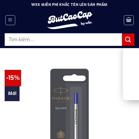
Bỏ
WIIX MIỄN PHÍ KHẮC TÊN LÊN SẢN PHẨM
qua
nội
dung
Tìm
kiếm:
-15%
Mới