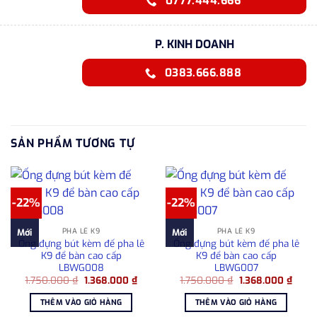
0777.444.666
P. KINH DOANH
0383.666.888
SẢN PHẨM TƯƠNG TỰ
-22%
-22%
PHA LÊ K9
PHA LÊ K9
Mới
Mới
Ống đựng bút kèm đế pha lê
Ống đựng bút kèm đế pha lê
K9 để bàn cao cấp
K9 để bàn cao cấp
LBWG008
LBWG007
Giá
Giá
Giá
Giá
1.750.000
₫
1.368.000
₫
1.750.000
₫
1.368.000
₫
gốc
hiện
gốc
hiện
là:
tại
là:
tại
THÊM VÀO GIỎ HÀNG
THÊM VÀO GIỎ HÀNG
1.750.000 ₫.
là:
1.750.000 ₫.
là:
1.368.000 ₫.
1.368