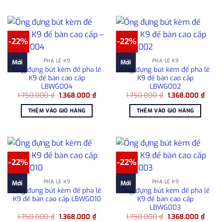
-22%
-22%
PHA LÊ K9
PHA LÊ K9
Mới
Mới
Ống đựng bút kèm đế pha lê
Ống đựng bút kèm đế pha lê
K9 để bàn cao cấp
K9 để bàn cao cấp
LBWG004
LBWG002
Giá
Giá
Giá
Giá
1.750.000
₫
1.368.000
₫
1.750.000
₫
1.368.000
₫
gốc
hiện
gốc
hiện
là:
tại
là:
tại
THÊM VÀO GIỎ HÀNG
THÊM VÀO GIỎ HÀNG
1.750.000 ₫.
là:
1.750.000 ₫.
là:
1.368.000 ₫.
1.368
-22%
-22%
PHA LÊ K9
PHA LÊ K9
Mới
Mới
Ống đựng bút kèm đế pha lê
Ống đựng bút kèm đế pha lê
K9 để bàn cao cấp LBWG010
K9 để bàn cao cấp
LBWG003
Giá
Giá
Giá
Giá
1.750.000
₫
1.368.000
₫
1.750.000
₫
1.368.000
₫