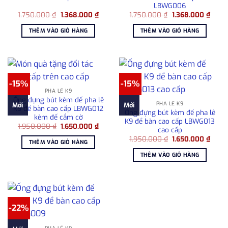
LBWG006
Giá
Giá
Giá
Giá
1.750.000
₫
1.368.000
₫
1.750.000
₫
1.368.000
₫
gốc
hiện
gốc
hiện
là:
tại
là:
tại
THÊM VÀO GIỎ HÀNG
THÊM VÀO GIỎ HÀNG
1.750.000 ₫.
là:
1.750.000 ₫.
là:
1.368.000 ₫.
1.368
-15%
-15%
PHA LÊ K9
Ống đựng bút kèm đế pha lê
PHA LÊ K9
Mới
Mới
K9 để bàn cao cấp LBWG012
Ống đựng bút kèm đế pha lê
kèm đế cắm cờ
K9 để bàn cao cấp LBWG013
Giá
Giá
1.950.000
₫
1.650.000
₫
cao cấp
gốc
hiện
Giá
Giá
là:
tại
1.950.000
₫
1.650.000
₫
THÊM VÀO GIỎ HÀNG
gốc
hiện
1.950.000 ₫.
là:
là:
tại
1.650.000 ₫.
THÊM VÀO GIỎ HÀNG
1.950.000 ₫.
là:
1.650
-22%