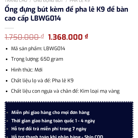
TRANG CHỦ
/
ỐNG ĐỰNG BÚT
/
PHA LÊ K9
Ống đựng bút kèm đế pha lê K9 để bàn
cao cấp LBWG014
Giá
Giá
1.750.000
1.368.000
₫
₫
gốc
hiện
Mã sản phẩm: LBWG014
là:
tại
1.750.000 ₫.
là:
Trọng lượng: 650 gram
1.368.000 ₫.
Hình thức: Mới
Chất liệu lọ và đế: Pha lê K9
Chất liệu con ngựa và chân đế: Kim loại mạ vàng
Miễn phí giao hàng cho mọi đơn hàng
Thời gian giao hàng toàn quốc 1 - 4 ngày
Hỗ trợ đổi trả miễn phí trong 7 ngày
Hỗ trợ thanh toán khi nhận hàng - Ship COD