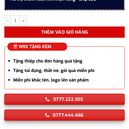
Ống đựng bút kèm đế pha lê K9 để bàn cao cấp LBWG014 số lượ
THÊM VÀO GIỎ HÀNG
WIIX TẶNG KÈM
Tặng thiệp cho đơn hàng quà tặng
Tặng túi đựng, thắt nơ, gói quà miễn phí
Miễn phí khắc tên, logo lên sản phẩm
0777.222.555
0777.444.666