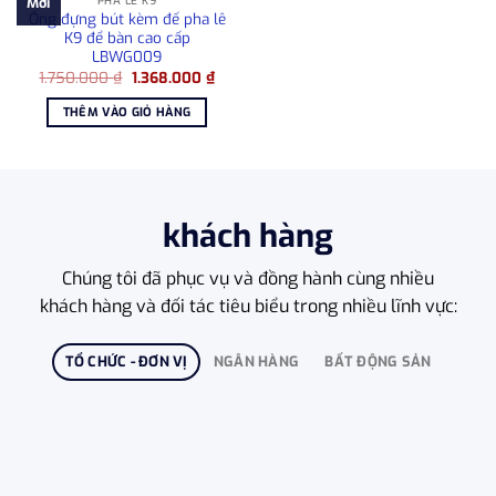
PHA LÊ K9
Mới
Ống đựng bút kèm đế pha lê
K9 để bàn cao cấp
LBWG009
Giá
Giá
1.750.000
₫
1.368.000
₫
gốc
hiện
là:
tại
THÊM VÀO GIỎ HÀNG
1.750.000 ₫.
là:
1.368.000 ₫.
khách hàng
Chúng tôi đã phục vụ và đồng hành cùng nhiều
khách hàng và đối tác tiêu biểu trong nhiều lĩnh vực:
TỔ CHỨC - ĐƠN VỊ
NGÂN HÀNG
BẤT ĐỘNG SẢN