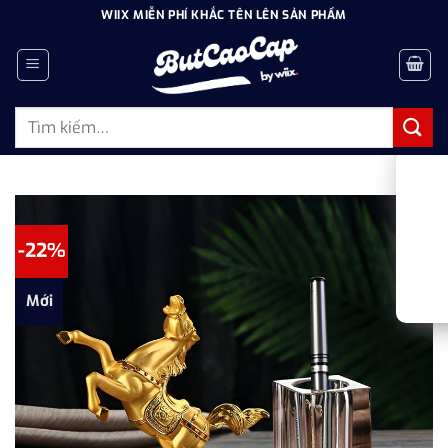
Bỏ
WIIX MIỄN PHÍ KHẮC TÊN LÊN SẢN PHẨM
qua
nội
dung
Tìm
kiếm:
-22%
Mới