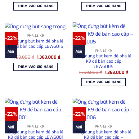
gốc
hiện
gốc
hiện
là:
tại
là:
tại
THÊM VÀO GIỎ HÀNG
THÊM VÀO GIỎ HÀNG
1.750.000 ₫.
là:
1.750.000 ₫.
là:
1.368.000 ₫.
1.368
PHA LÊ K9
-22%
-22%
Ống đựng bút kèm đế pha lê
K9 để bàn cao cấp LBWG015
PHA LÊ K9
Mới
Mới
Ống đựng bút kèm đế pha lê
Giá
Giá
1.750.000
₫
1.368.000
₫
gốc
hiện
K9 để bàn cao cấp
là:
tại
LBWG005
THÊM VÀO GIỎ HÀNG
1.750.000 ₫.
là:
Giá
Giá
1.750.000
₫
1.368.000
₫
1.368.000 ₫.
gốc
hiện
là:
tại
THÊM VÀO GIỎ HÀNG
1.750.000 ₫.
là:
1.368
-22%
-22%
PHA LÊ K9
PHA LÊ K9
Mới
Mới
Ống đựng bút kèm đế pha lê
Ống đựng bút kèm đế pha lê
K9 để bàn cao cấp LBWG001
K9 để bàn cao cấp –