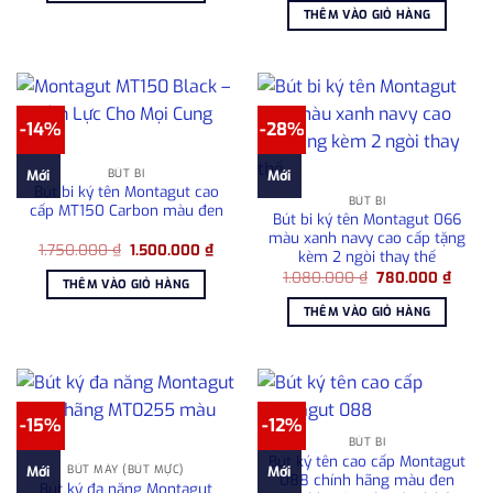
là:
tại
3.900.000 ₫.
THÊM VÀO GIỎ HÀNG
1.080.000 ₫.
là:
715.00
-14%
-28%
BÚT BI
Mới
Mới
Bút bi ký tên Montagut cao
BÚT BI
cấp MT150 Carbon màu đen
Bút bi ký tên Montagut 066
màu xanh navy cao cấp tặng
Giá
Giá
1.750.000
₫
1.500.000
₫
kèm 2 ngòi thay thế
gốc
hiện
Giá
Giá
là:
tại
1.080.000
₫
780.000
₫
THÊM VÀO GIỎ HÀNG
gốc
hiện
1.750.000 ₫.
là:
là:
tại
1.500.000 ₫.
THÊM VÀO GIỎ HÀNG
1.080.000 ₫.
là:
780.0
-15%
-12%
BÚT BI
Bút ký tên cao cấp Montagut
BÚT MÁY (BÚT MỰC)
Mới
Mới
088 chính hãng màu đen
Bút ký đa năng Montagut