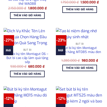
Giá
Giá
1.750.000
₫
1.500.000
₫
thế WA088
gốc
hiện
Giá
Giá
2.150.000
₫
1.800.000
₫
là:
tại
THÊM VÀO GIỎ HÀNG
gốc
hiện
1.750.000 ₫.
là:
là:
tại
1.500
THÊM VÀO GIỎ HÀNG
2.150.000 ₫.
là:
1.800.000 ₫.
-27%
-23%
BÚT BI
Bút bi ký tên Montagut
BÚT BI
Mới
Mới
chính hãng MT085 màu đen
Bút bi ký tên Montagut 06 –
Bút bi cao cấp làm quà tặng
Giá
Giá
1.280.000
₫
980.000
₫
sếp
gốc
hiện
Giá
Giá
930.000
₫
680.000
₫
là:
tại
THÊM VÀO GIỎ HÀNG
gốc
hiện
1.280.000 ₫.
là:
là:
tại
980.0
THÊM VÀO GIỎ HÀNG
930.000 ₫.
là:
680.000 ₫.
-12%
-12%