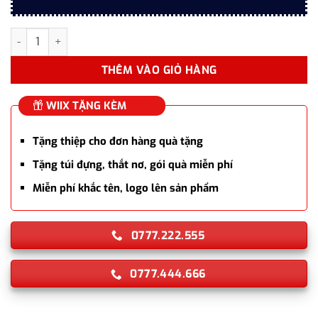
Set bút bi ký tên Montagut chính hãng M265 màu Xanh ngọc đí
THÊM VÀO GIỎ HÀNG
WIIX TẶNG KÈM
Tặng thiệp cho đơn hàng quà tặng
Tặng túi đựng, thắt nơ, gói quà miễn phí
Miễn phí khắc tên, logo lên sản phẩm
0777.222.555
0777.444.666