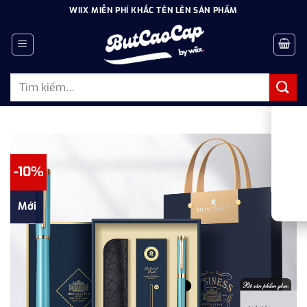
Bỏ
WIIX MIỄN PHÍ KHẮC TÊN LÊN SẢN PHẨM
qua
nội
dung
Tìm
kiếm:
-10%
Mới