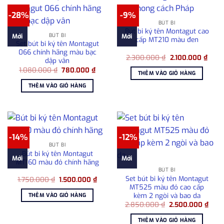
-28%
-9%
BÚT BI
Bút bi ký tên Montagut cao
BÚT BI
Mới
Mới
cấp MT210 màu đen
Set bút bi ký tên Montagut
066 chính hãng màu bạc
Giá
Giá
2.300.000
₫
2.100.000
₫
dập vân
gốc
hiện
Giá
Giá
1.080.000
₫
780.000
₫
là:
tại
THÊM VÀO GIỎ HÀNG
gốc
hiện
2.300.000 ₫.
là:
là:
tại
2.100
THÊM VÀO GIỎ HÀNG
1.080.000 ₫.
là:
780.000 ₫.
-14%
-12%
BÚT BI
Bút bi ký tên Montagut
Mới
Mới
MT160 màu đỏ chính hãng
BÚT BI
Set bút bi ký tên Montagut
Giá
Giá
1.750.000
₫
1.500.000
₫
gốc
hiện
MT525 màu đỏ cao cấp
là:
tại
kèm 2 ngòi và bao da
THÊM VÀO GIỎ HÀNG
1.750.000 ₫.
là:
Giá
Giá
2.850.000
₫
2.500.000
₫
1.500.000 ₫.
gốc
hiện
là:
tại
THÊM VÀO GIỎ HÀNG
2.850.000 ₫.
là: