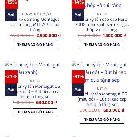
-15%
-14%
BÚT MÁY (BÚT MỰC)
BÚT BI
Mới
Mới
Bút ký đa năng Montagut
Bút bi ký tên cao cấp Hero
chính hãng MT0255 màu
7006 màu xanh kèm 3 ngòi,
trắng
hộp và túi hãng
Giá
Giá
Giá
Giá
2.950.000
₫
2.500.000
₫
1.750.000
₫
1.500.000
₫
gốc
hiện
gốc
hiện
là:
tại
là:
tại
THÊM VÀO GIỎ HÀNG
THÊM VÀO GIỎ HÀNG
2.950.000 ₫.
là:
1.750.000 ₫.
là:
2.500.000 ₫.
1.500
-27%
-31%
BÚT BI
Bút bi ký tên Montagut 06
BÚT BI
Mới
Mới
(màu xanh) – Bút bi cao cấp
Bút bi ký tên Montagut 06
làm quà tặng sếp
(màu đỏ) – Bút bi cao cấp
Giá
Giá
930.000
₫
680.000
₫
làm quà tặng sếp
gốc
hiện
Giá
Giá
là:
tại
980.000
₫
680.000
₫
THÊM VÀO GIỎ HÀNG
gốc
hiện
930.000 ₫.
là:
là:
tại
680.000 ₫.
THÊM VÀO GIỎ HÀNG
980.000 ₫.
là:
680.00