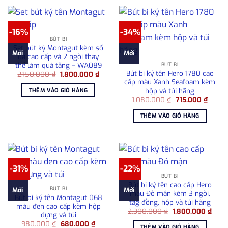
-16%
-34%
BÚT BI
Set bút ký Montagut kèm sổ
Mới
Mới
da cao cấp và 2 ngòi thay
thế làm quà tặng – WA089
BÚT BI
Bút bi ký tên Hero 1780 cao
Giá
Giá
2.150.000
₫
1.800.000
₫
gốc
hiện
cấp màu Xanh Seafoam kèm
là:
tại
hộp và túi hãng
THÊM VÀO GIỎ HÀNG
2.150.000 ₫.
là:
Giá
Giá
1.080.000
₫
715.000
₫
1.800.000 ₫.
gốc
hiện
là:
tại
THÊM VÀO GIỎ HÀNG
1.080.000 ₫.
là:
715.00
-31%
-22%
BÚT BI
Bút bi ký tên cao cấp Hero
BÚT BI
Mới
Mới
màu Đỏ mận kèm 3 ngòi,
Bút bi ký tên Montagut 068
tag đồng, hộp và túi hãng
màu đen cao cấp kèm hộp
Giá
Giá
2.300.000
₫
1.800.000
₫
đựng và túi
gốc
hiện
Giá
Giá
980.000
₫
680.000
₫
là:
tại
THÊM VÀO GIỎ HÀNG