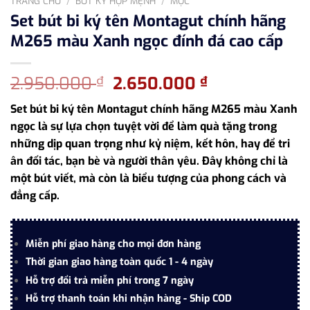
TRANG CHỦ
/
BÚT KÝ HỢP MỆNH
/
MỘC
Set bút bi ký tên Montagut chính hãng
M265 màu Xanh ngọc đính đá cao cấp
Giá
Giá
2.950.000
2.650.000
₫
₫
gốc
hiện
Set bút bi ký tên Montagut chính hãng M265 màu Xanh
là:
tại
ngọc là sự lựa chọn tuyệt vời để làm quà tặng trong
2.950.000 ₫.
là:
những dịp quan trọng như kỷ niệm, kết hôn, hay để tri
2.650.000 ₫.
ân đối tác, bạn bè và người thân yêu. Đây không chỉ là
một bút viết, mà còn là biểu tượng của phong cách và
đẳng cấp.
Miễn phí giao hàng cho mọi đơn hàng
Thời gian giao hàng toàn quốc 1 - 4 ngày
Hỗ trợ đổi trả miễn phí trong 7 ngày
Hỗ trợ thanh toán khi nhận hàng - Ship COD