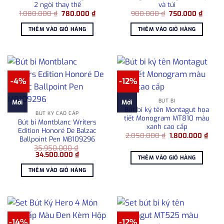
2 ngòi thay thế
và túi
Giá
Giá
Giá
Giá
1.080.000
₫
780.000
₫
900.000
₫
750.000
₫
gốc
hiện
gốc
hiện
là:
tại
là:
tại
THÊM VÀO GIỎ HÀNG
THÊM VÀO GIỎ HÀNG
1.080.000 ₫.
là:
900.000 ₫.
là:
780.000 ₫.
750.00
-4%
-12%
BÚT BI
Mới
Mới
Bút bi ký tên Montagut họa
BÚT KÝ CAO CẤP
tiết Monogram MT810 màu
Bút bi Montblanc Writers
xanh cao cấp
Edition Honoré De Balzac
Giá
Giá
2.050.000
₫
1.800.000
₫
Ballpoint Pen MB109296
gốc
hiện
35.950.000
₫
là:
tại
Giá
Giá
34.500.000
₫
2.050.000 ₫.
là:
THÊM VÀO GIỎ HÀNG
gốc
hiện
1.80
là:
tại
THÊM VÀO GIỎ HÀNG
35.950.000 ₫.
là:
34.500.000 ₫.
-14%
-12%