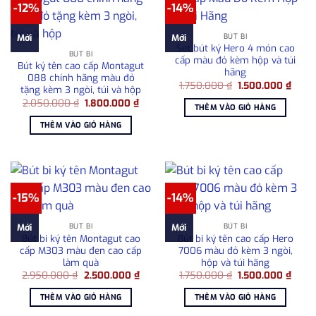
-12%
-14%
BÚT BI
Mới
Mới
Set bút ký Hero 4 món cao
BÚT BI
cấp màu đỏ kèm hộp và túi
Bút ký tên cao cấp Montagut
hãng
088 chính hãng màu đỏ
Giá
Giá
1.750.000
₫
1.500.000
₫
tặng kèm 3 ngòi, túi và hộp
gốc
hiện
Giá
Giá
2.050.000
₫
1.800.000
₫
là:
tại
THÊM VÀO GIỎ HÀNG
gốc
hiện
1.750.000 ₫.
là:
là:
tại
1.500
THÊM VÀO GIỎ HÀNG
2.050.000 ₫.
là:
1.800.000 ₫.
-15%
-14%
BÚT BI
BÚT BI
Mới
Mới
Bút bi ký tên Montagut cao
Bút bi ký tên cao cấp Hero
cấp M303 màu đen cao cấp
7006 màu đỏ kèm 3 ngòi,
làm quà
hộp và túi hãng
Giá
Giá
Giá
Giá
2.950.000
₫
2.500.000
₫
1.750.000
₫
1.500.000
₫
gốc
hiện
gốc
hiện
là:
tại
là:
tại
THÊM VÀO GIỎ HÀNG
THÊM VÀO GIỎ HÀNG
2.950.000 ₫.
là:
1.750.000 ₫.
là:
2.500.000 ₫.
1.500