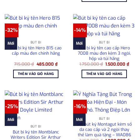
2.50
-32%
-14%
BÚT BI
BÚT BI
Mới
Mới
Bút bi ký tên Hero 815 cao
Bút bi ký tên cao cấp Hero
cấp màu đen chính hãng
7008 màu đen kèm 3 ngòi,
hộp và túi hãng
Giá
Giá
Giá
Giá
715.000
₫
485.000
₫
1.750.000
₫
1.500.000
₫
gốc
hiện
gốc
hiện
là:
tại
là:
tại
THÊM VÀO GIỎ HÀNG
THÊM VÀO GIỎ HÀNG
715.000 ₫.
là:
1.750.000 ₫.
là:
485.000 ₫.
1.500
-25%
-16%
BÚT BI
Mới
Mới
Set bút ký Montagut kèm sổ
BÚT BI
da cao cấp và 2 ngòi thay
Bút bi ký tên Montblanc
thế làm quà tặng – WA086
Writers Edition Sir Arthur