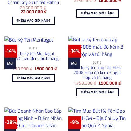
Giá
Giá
2.150.000
₫
1.800.000
₫
Conan Doyle Limited Edition
gốc
hiện
29.500.000
₫
là:
tại
Giá
Giá
22.000.000
₫
2.150.000 ₫.
là:
THÊM VÀO GIỎ HÀNG
gốc
hiện
1.800
là:
tại
THÊM VÀO GIỎ HÀNG
29.500.000 ₫.
là:
22.000.000 ₫.
BÚT BI
-14%
-14%
Bút bi ký tên Montagut
MT160 màu đen chính hãng
BÚT BI
Mới
Mới
Bút bi ký tên cao cấp Hero
Giá
Giá
1.750.000
₫
1.500.000
₫
gốc
hiện
7008 màu đỏ kèm 3 ngòi,
là:
tại
hộp và túi hãng
THÊM VÀO GIỎ HÀNG
1.750.000 ₫.
là:
Giá
Giá
1.750.000
₫
1.500.000
₫
1.500.000 ₫.
gốc
hiện
là:
tại
THÊM VÀO GIỎ HÀNG
1.750.000 ₫.
là:
1.500
-28%
-9%