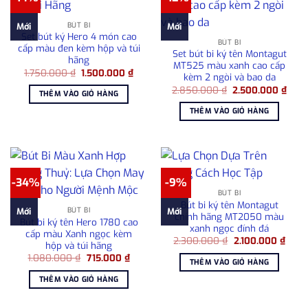
BÚT BI
Mới
Mới
Set bút ký Hero 4 món cao
BÚT BI
cấp màu đen kèm hộp và túi
Set bút bi ký tên Montagut
hãng
MT525 màu xanh cao cấp
Giá
Giá
1.750.000
₫
1.500.000
₫
kèm 2 ngòi và bao da
gốc
hiện
Giá
Giá
là:
tại
2.850.000
₫
2.500.000
₫
THÊM VÀO GIỎ HÀNG
gốc
hiện
1.750.000 ₫.
là:
là:
tại
1.500.000 ₫.
THÊM VÀO GIỎ HÀNG
2.850.000 ₫.
là:
2.50
-34%
-9%
BÚT BI
Bút bi ký tên Montagut
BÚT BI
Mới
Mới
chính hãng MT2050 màu
Bút bi ký tên Hero 1780 cao
xanh ngọc đính đá
cấp màu Xanh ngọc kèm
Giá
Giá
2.300.000
₫
2.100.000
₫
hộp và túi hãng
gốc
hiện
Giá
Giá
1.080.000
₫
715.000
₫
là:
tại
THÊM VÀO GIỎ HÀNG
gốc
hiện
2.300.000 ₫.
là:
là:
tại
2.100
THÊM VÀO GIỎ HÀNG
1.080.000 ₫.
là:
715.000 ₫.