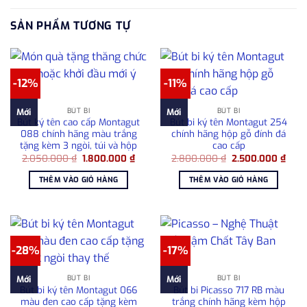
SẢN PHẨM TƯƠNG TỰ
-12%
-11%
BÚT BI
BÚT BI
Mới
Mới
Bút ký tên cao cấp Montagut
Bút bi ký tên Montagut 254
088 chính hãng màu trắng
chính hãng hộp gỗ đính đá
tặng kèm 3 ngòi, túi và hộp
cao cấp
Giá
Giá
Giá
Giá
2.050.000
₫
1.800.000
₫
2.800.000
₫
2.500.000
₫
gốc
hiện
gốc
hiện
là:
tại
là:
tại
THÊM VÀO GIỎ HÀNG
THÊM VÀO GIỎ HÀNG
2.050.000 ₫.
là:
2.800.000 ₫.
là:
1.800.000 ₫.
2.50
-28%
-17%
BÚT BI
BÚT BI
Mới
Mới
Bút bi ký tên Montagut 066
Bút bi Picasso 717 RB màu
màu đen cao cấp tặng kèm
trắng chính hãng kèm hộp