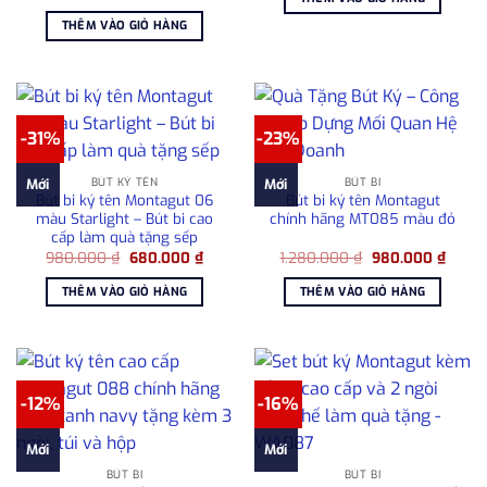
gốc
hiện
2.300.000 ₫.
là:
là:
tại
1.800
THÊM VÀO GIỎ HÀNG
980.000 ₫.
là:
680.000 ₫.
-31%
-23%
BÚT KÝ TÊN
BÚT BI
Mới
Mới
Bút bi ký tên Montagut 06
Bút bi ký tên Montagut
màu Starlight – Bút bi cao
chính hãng MT085 màu đỏ
cấp làm quà tặng sếp
Giá
Giá
Giá
Giá
980.000
₫
680.000
₫
1.280.000
₫
980.000
₫
gốc
hiện
gốc
hiện
là:
tại
là:
tại
THÊM VÀO GIỎ HÀNG
THÊM VÀO GIỎ HÀNG
980.000 ₫.
là:
1.280.000 ₫.
là:
680.000 ₫.
980.0
-12%
-16%
Mới
Mới
BÚT BI
BÚT BI