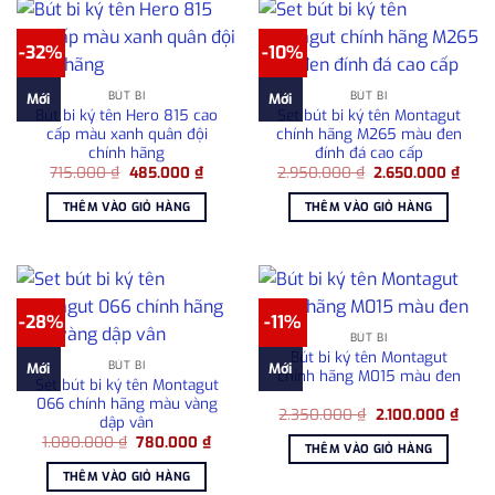
-32%
-10%
BÚT BI
BÚT BI
Mới
Mới
Bút bi ký tên Hero 815 cao
Set bút bi ký tên Montagut
cấp màu xanh quân đội
chính hãng M265 màu đen
chính hãng
đính đá cao cấp
Giá
Giá
Giá
Giá
715.000
₫
485.000
₫
2.950.000
₫
2.650.000
₫
gốc
hiện
gốc
hiện
là:
tại
là:
tại
THÊM VÀO GIỎ HÀNG
THÊM VÀO GIỎ HÀNG
715.000 ₫.
là:
2.950.000 ₫.
là:
485.000 ₫.
2.65
-28%
-11%
BÚT BI
Bút bi ký tên Montagut
BÚT BI
Mới
Mới
chính hãng M015 màu đen
Set bút bi ký tên Montagut
066 chính hãng màu vàng
Giá
Giá
2.350.000
₫
2.100.000
₫
dập vân
gốc
hiện
Giá
Giá
1.080.000
₫
780.000
₫
là:
tại
THÊM VÀO GIỎ HÀNG
gốc
hiện
2.350.000 ₫.
là:
là:
tại
2.100
THÊM VÀO GIỎ HÀNG
1.080.000 ₫.
là: