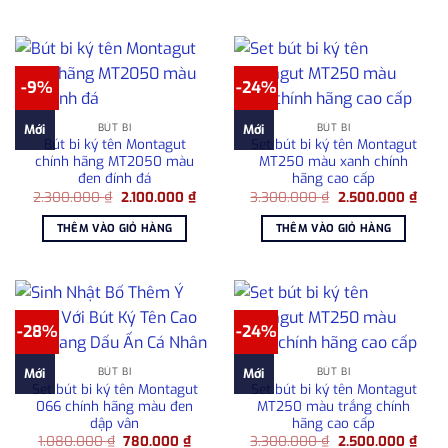
780.000 ₫.
-9%
-24%
BÚT BI
BÚT BI
Mới
Mới
Bút bi ký tên Montagut
Set bút bi ký tên Montagut
chính hãng MT2050 màu
MT250 màu xanh chính
đen đính đá
hãng cao cấp
Giá
Giá
Giá
Giá
2.300.000
₫
2.100.000
₫
3.300.000
₫
2.500.000
₫
gốc
hiện
gốc
hiện
là:
tại
là:
tại
THÊM VÀO GIỎ HÀNG
THÊM VÀO GIỎ HÀNG
2.300.000 ₫.
là:
3.300.000 ₫.
là:
2.100.000 ₫.
2.50
-28%
-24%
BÚT BI
BÚT BI
Mới
Mới
Set bút bi ký tên Montagut
Set bút bi ký tên Montagut
066 chính hãng màu đen
MT250 màu trắng chính
dập vân
hãng cao cấp
Giá
Giá
Giá
Giá
1.080.000
₫
780.000
₫
3.300.000
₫
2.500.000
₫