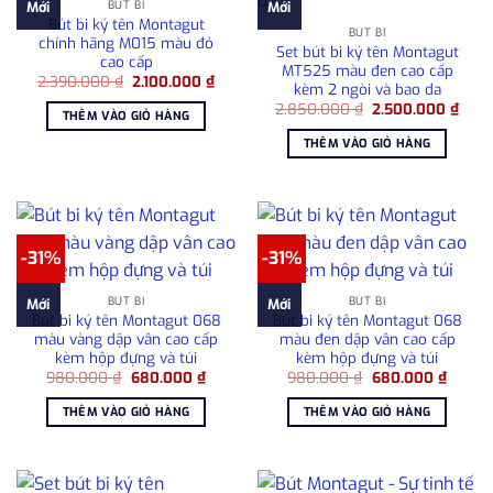
BÚT BI
Mới
Mới
Bút bi ký tên Montagut
BÚT BI
chính hãng M015 màu đỏ
Set bút bi ký tên Montagut
cao cấp
MT525 màu đen cao cấp
Giá
Giá
2.390.000
₫
2.100.000
₫
kèm 2 ngòi và bao da
gốc
hiện
Giá
Giá
là:
tại
2.850.000
₫
2.500.000
₫
THÊM VÀO GIỎ HÀNG
gốc
hiện
2.390.000 ₫.
là:
là:
tại
2.100.000 ₫.
THÊM VÀO GIỎ HÀNG
2.850.000 ₫.
là:
2.50
-31%
-31%
BÚT BI
BÚT BI
Mới
Mới
Bút bi ký tên Montagut 068
Bút bi ký tên Montagut 068
màu vàng dập vân cao cấp
màu đen dập vân cao cấp
kèm hộp đựng và túi
kèm hộp đựng và túi
Giá
Giá
Giá
Giá
980.000
₫
680.000
₫
980.000
₫
680.000
₫
gốc
hiện
gốc
hiện
là:
tại
là:
tại
THÊM VÀO GIỎ HÀNG
THÊM VÀO GIỎ HÀNG
980.000 ₫.
là:
980.000 ₫.
là:
680.000 ₫.
680.00