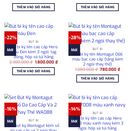
gốc
hiện
gốc
hiện
là:
tại
là:
tại
THÊM VÀO GIỎ HÀNG
THÊM VÀO GIỎ HÀNG
1.080.000 ₫.
là:
3.300.000 ₫.
là:
780.000 ₫.
2.50
-22%
-28%
BÚT BI
Bút bi ký tên cao cấp Hero
BÚT BI
Mới
Mới
màu Đen kèm 3 ngòi, tag
Bút bi ký tên Montagut 066
đồng, hộp và túi hãng
màu bạc cao cấp (tặng kèm
Giá
Giá
2.300.000
₫
1.800.000
₫
2 ngòi thay thế)
gốc
hiện
Giá
Giá
là:
tại
1.080.000
₫
780.000
₫
THÊM VÀO GIỎ HÀNG
gốc
hiện
2.300.000 ₫.
là:
là:
tại
1.800.000 ₫.
THÊM VÀO GIỎ HÀNG
1.080.000 ₫.
là:
780.0
-16%
-14%
BÚT BI
Bút bi ký tên cao cấp Hero
BÚT BI
Mới
Mới
7008 màu xanh navy kèm 3
Set bút ký Montagut kèm sổ
ngòi, hộp và túi hãng
da cao cấp và 2 ngòi thay