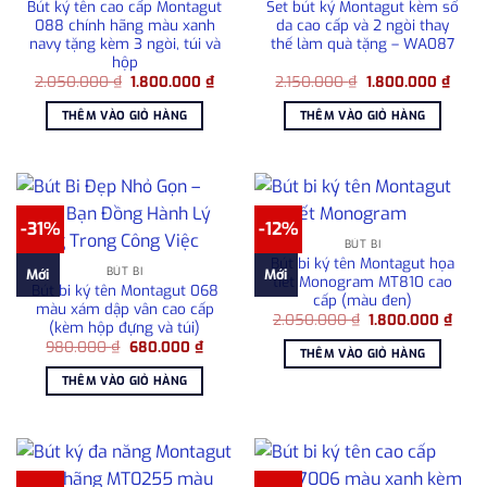
Bút ký tên cao cấp Montagut
Set bút ký Montagut kèm sổ
088 chính hãng màu xanh
da cao cấp và 2 ngòi thay
navy tặng kèm 3 ngòi, túi và
thế làm quà tặng – WA087
hộp
Giá
Giá
Giá
Giá
2.050.000
₫
1.800.000
₫
2.150.000
₫
1.800.000
₫
gốc
hiện
gốc
hiện
là:
tại
là:
tại
THÊM VÀO GIỎ HÀNG
THÊM VÀO GIỎ HÀNG
2.050.000 ₫.
là:
2.150.000 ₫.
là:
1.800.000 ₫.
1.800
-31%
-12%
BÚT BI
Bút bi ký tên Montagut họa
BÚT BI
Mới
Mới
tiết Monogram MT810 cao
Bút bi ký tên Montagut 068
cấp (màu đen)
màu xám dập vân cao cấp
Giá
Giá
2.050.000
₫
1.800.000
₫
(kèm hộp đựng và túi)
gốc
hiện
Giá
Giá
980.000
₫
680.000
₫
là:
tại
THÊM VÀO GIỎ HÀNG
gốc
hiện
2.050.000 ₫.
là:
là:
tại
1.80
THÊM VÀO GIỎ HÀNG
980.000 ₫.
là:
680.000 ₫.