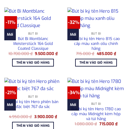
-11%
-32%
BÚT BI
BÚT BI
Mới
Mới
Bút Bi Montblanc
Bút bi ký tên Hero 815 cao
Meisterstück 164 Gold
cấp màu xanh oliu chính
Coated Classique
hãng
Giá
Giá
Giá
Giá
10.700.000
₫
9.500.000
₫
715.000
₫
485.000
₫
gốc
hiện
gốc
hiện
là:
tại
là:
tại
THÊM VÀO GIỎ HÀNG
THÊM VÀO GIỎ HÀNG
10.700.000 ₫.
là:
715.000 ₫.
là:
9.500.000 ₫.
485.00
-21%
-34%
BÚT BI
Bút bi ký tên Hero phiên bản
BÚT BI
Mới
Mới
đặc biệt 767 đa sắc
Bút bi ký tên Hero 1780 cao
cấp màu Midnight kèm hộp
Giá
Giá
4.950.000
₫
3.900.000
₫
và túi hãng
gốc
hiện
Giá
Giá
là:
tại
1.080.000
₫
715.000
₫
THÊM VÀO GIỎ HÀNG
gốc
hiện
4.950.000 ₫.
là: