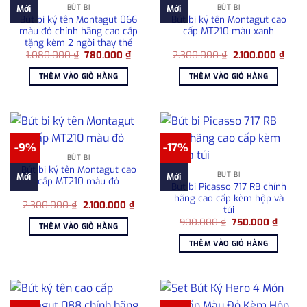
BÚT BI
BÚT BI
Mới
Mới
Bút bi ký tên Montagut 066
Bút bi ký tên Montagut cao
màu đỏ chính hãng cao cấp
cấp MT210 màu xanh
tặng kèm 2 ngòi thay thế
Giá
Giá
Giá
Giá
1.080.000
₫
780.000
₫
2.300.000
₫
2.100.000
₫
gốc
hiện
gốc
hiện
là:
tại
là:
tại
THÊM VÀO GIỎ HÀNG
THÊM VÀO GIỎ HÀNG
1.080.000 ₫.
là:
2.300.000 ₫.
là:
780.000 ₫.
2.100
-9%
-17%
BÚT BI
Bút bi ký tên Montagut cao
BÚT BI
Mới
Mới
cấp MT210 màu đỏ
Bút bi Picasso 717 RB chính
hãng cao cấp kèm hộp và
Giá
Giá
2.300.000
₫
2.100.000
₫
túi
gốc
hiện
Giá
Giá
là:
tại
900.000
₫
750.000
₫
THÊM VÀO GIỎ HÀNG
gốc
hiện
2.300.000 ₫.
là:
là:
tại
2.100.000 ₫.
THÊM VÀO GIỎ HÀNG
900.000 ₫.
là:
750.00