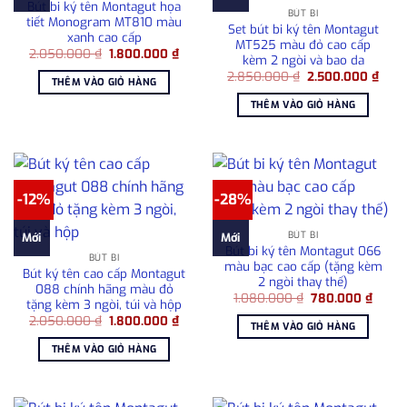
Bút bi ký tên Montagut họa
BÚT BI
tiết Monogram MT810 màu
Set bút bi ký tên Montagut
xanh cao cấp
MT525 màu đỏ cao cấp
Giá
Giá
2.050.000
₫
1.800.000
₫
kèm 2 ngòi và bao da
gốc
hiện
Giá
Giá
là:
tại
2.850.000
₫
2.500.000
₫
THÊM VÀO GIỎ HÀNG
gốc
hiện
2.050.000 ₫.
là:
là:
tại
1.800.000 ₫.
THÊM VÀO GIỎ HÀNG
2.850.000 ₫.
là:
2.50
-12%
-28%
BÚT BI
Mới
Mới
Bút bi ký tên Montagut 066
BÚT BI
màu bạc cao cấp (tặng kèm
Bút ký tên cao cấp Montagut
2 ngòi thay thế)
088 chính hãng màu đỏ
Giá
Giá
1.080.000
₫
780.000
₫
tặng kèm 3 ngòi, túi và hộp
gốc
hiện
Giá
Giá
2.050.000
₫
1.800.000
₫
là:
tại
THÊM VÀO GIỎ HÀNG
gốc
hiện
1.080.000 ₫.
là:
là:
tại
780.0
THÊM VÀO GIỎ HÀNG
2.050.000 ₫.
là:
1.800.000 ₫.