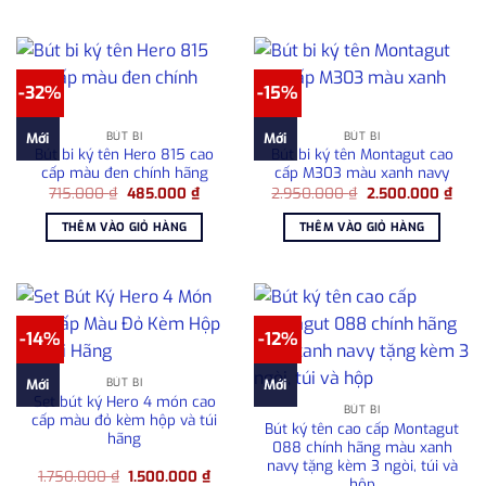
2.50
-32%
-15%
BÚT BI
BÚT BI
Mới
Mới
Bút bi ký tên Hero 815 cao
Bút bi ký tên Montagut cao
cấp màu đen chính hãng
cấp M303 màu xanh navy
Giá
Giá
Giá
Giá
715.000
₫
485.000
₫
2.950.000
₫
2.500.000
₫
gốc
hiện
gốc
hiện
là:
tại
là:
tại
THÊM VÀO GIỎ HÀNG
THÊM VÀO GIỎ HÀNG
715.000 ₫.
là:
2.950.000 ₫.
là:
485.000 ₫.
2.50
-14%
-12%
BÚT BI
Mới
Mới
Set bút ký Hero 4 món cao
BÚT BI
cấp màu đỏ kèm hộp và túi
Bút ký tên cao cấp Montagut
hãng
088 chính hãng màu xanh
navy tặng kèm 3 ngòi, túi và
Giá
Giá
1.750.000
₫
1.500.000
₫
hộp