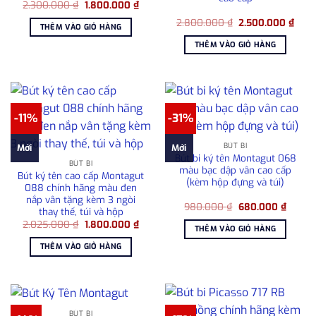
Giá
Giá
2.300.000
₫
1.800.000
₫
gốc
hiện
Giá
Giá
là:
tại
2.800.000
₫
2.500.000
₫
THÊM VÀO GIỎ HÀNG
gốc
hiện
2.300.000 ₫.
là:
là:
tại
1.800.000 ₫.
THÊM VÀO GIỎ HÀNG
2.800.000 ₫.
là:
2.50
-11%
-31%
BÚT BI
Mới
Mới
Bút bi ký tên Montagut 068
BÚT BI
màu bạc dập vân cao cấp
Bút ký tên cao cấp Montagut
(kèm hộp đựng và túi)
088 chính hãng màu đen
nắp vân tặng kèm 3 ngòi
Giá
Giá
980.000
₫
680.000
₫
thay thế, túi và hộp
gốc
hiện
Giá
Giá
2.025.000
₫
1.800.000
₫
là:
tại
THÊM VÀO GIỎ HÀNG
gốc
hiện
980.000 ₫.
là:
là:
tại
680.00
THÊM VÀO GIỎ HÀNG
2.025.000 ₫.
là:
1.800.000 ₫.
BÚT BI