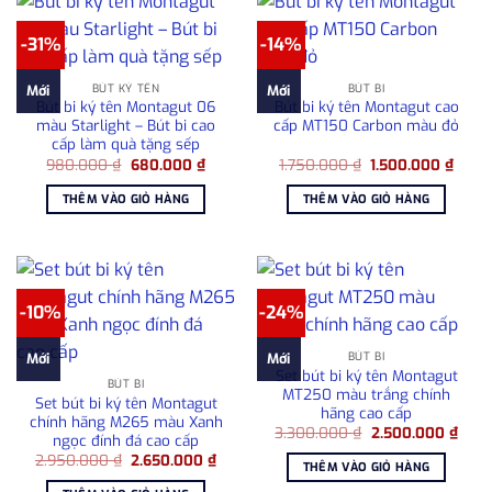
-31%
-14%
BÚT KÝ TÊN
BÚT BI
Mới
Mới
Bút bi ký tên Montagut 06
Bút bi ký tên Montagut cao
màu Starlight – Bút bi cao
cấp MT150 Carbon màu đỏ
cấp làm quà tặng sếp
Giá
Giá
Giá
Giá
980.000
₫
680.000
₫
1.750.000
₫
1.500.000
₫
gốc
hiện
gốc
hiện
là:
tại
là:
tại
THÊM VÀO GIỎ HÀNG
THÊM VÀO GIỎ HÀNG
980.000 ₫.
là:
1.750.000 ₫.
là:
680.000 ₫.
1.500
-10%
-24%
BÚT BI
Mới
Mới
Set bút bi ký tên Montagut
BÚT BI
MT250 màu trắng chính
Set bút bi ký tên Montagut
hãng cao cấp
chính hãng M265 màu Xanh
Giá
Giá
3.300.000
₫
2.500.000
₫
ngọc đính đá cao cấp
gốc
hiện
Giá
Giá
2.950.000
₫
2.650.000
₫
là:
tại
THÊM VÀO GIỎ HÀNG
gốc
hiện
3.300.000 ₫.
là:
là:
tại
2.50