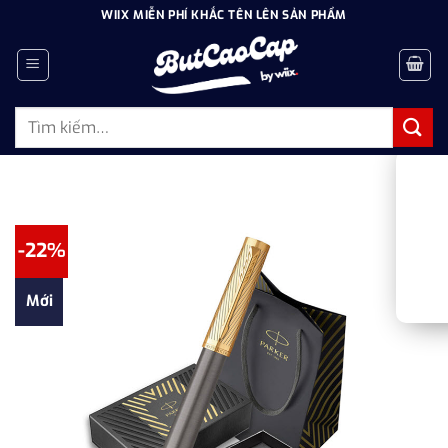
Bỏ
WIIX MIỄN PHÍ KHẮC TÊN LÊN SẢN PHẨM
qua
nội
dung
Tìm
kiếm:
-22%
Mới