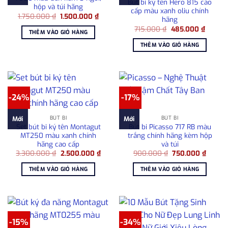
Bút bi ký tên Hero 815 cao
hộp và túi hãng
cấp màu xanh oliu chính
Giá
Giá
1.750.000
₫
1.500.000
₫
hãng
gốc
hiện
Giá
Giá
là:
tại
715.000
₫
485.000
₫
THÊM VÀO GIỎ HÀNG
gốc
hiện
1.750.000 ₫.
là:
là:
tại
1.500.000 ₫.
THÊM VÀO GIỎ HÀNG
715.000 ₫.
là:
485.00
-24%
-17%
BÚT BI
BÚT BI
Mới
Mới
Set bút bi ký tên Montagut
Bút bi Picasso 717 RB màu
MT250 màu xanh chính
trắng chính hãng kèm hộp
hãng cao cấp
và túi
Giá
Giá
Giá
Giá
3.300.000
₫
2.500.000
₫
900.000
₫
750.000
₫
gốc
hiện
gốc
hiện
là:
tại
là:
tại
THÊM VÀO GIỎ HÀNG
THÊM VÀO GIỎ HÀNG
3.300.000 ₫.
là:
900.000 ₫.
là:
2.500.000 ₫.
750.00
-15%
-34%