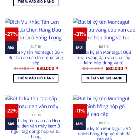
1.80
THÊM VÀO GIỎ HÀNG
1.750.000 ₫.
là:
1.500.000 ₫.
-27%
-31%
BÚT BI
BÚT BI
Mới
Mới
Bút bi ký tên Montagut 06 –
Bút bi ký tên Montagut 068
Bút bi cao cấp làm quà tặng
màu vàng dập vân cao cấp
sếp
kèm hộp đựng và túi
Giá
Giá
Giá
Giá
930.000
₫
680.000
₫
980.000
₫
680.000
₫
gốc
hiện
gốc
hiện
là:
tại
là:
tại
THÊM VÀO GIỎ HÀNG
THÊM VÀO GIỎ HÀNG
930.000 ₫.
là:
980.000 ₫.
là:
680.000 ₫.
680.00
-22%
-11%
BÚT BI
Bút bi ký tên cao cấp Hero
BÚT BI
Mới
Mới
màu đen vân mây kèm 3
Bút bi ký tên Montagut 254
ngòi, tag đồng; hộp và túi
chính hãng hộp gỗ đính đá
hãng
cao cấp