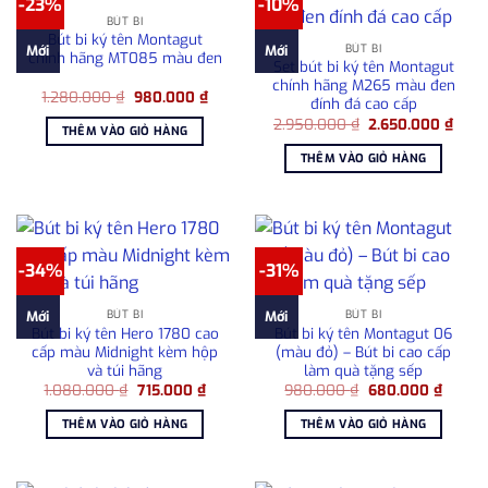
-23%
-10%
BÚT BI
Bút bi ký tên Montagut
BÚT BI
Mới
Mới
chính hãng MT085 màu đen
Set bút bi ký tên Montagut
chính hãng M265 màu đen
Giá
Giá
1.280.000
₫
980.000
₫
đính đá cao cấp
gốc
hiện
Giá
Giá
là:
tại
2.950.000
₫
2.650.000
₫
THÊM VÀO GIỎ HÀNG
gốc
hiện
1.280.000 ₫.
là:
là:
tại
980.000 ₫.
THÊM VÀO GIỎ HÀNG
2.950.000 ₫.
là:
2.65
-34%
-31%
BÚT BI
BÚT BI
Mới
Mới
Bút bi ký tên Hero 1780 cao
Bút bi ký tên Montagut 06
cấp màu Midnight kèm hộp
(màu đỏ) – Bút bi cao cấp
và túi hãng
làm quà tặng sếp
Giá
Giá
Giá
Giá
1.080.000
₫
715.000
₫
980.000
₫
680.000
₫
gốc
hiện
gốc
hiện
là:
tại
là:
tại
THÊM VÀO GIỎ HÀNG
THÊM VÀO GIỎ HÀNG
1.080.000 ₫.
là:
980.000 ₫.
là:
715.000 ₫.
680.00