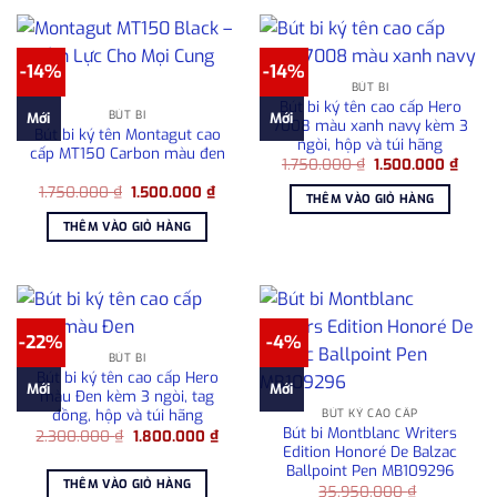
-14%
-14%
BÚT BI
Bút bi ký tên cao cấp Hero
BÚT BI
Mới
Mới
7008 màu xanh navy kèm 3
Bút bi ký tên Montagut cao
ngòi, hộp và túi hãng
cấp MT150 Carbon màu đen
Giá
Giá
1.750.000
₫
1.500.000
₫
gốc
hiện
Giá
Giá
1.750.000
₫
1.500.000
₫
là:
tại
THÊM VÀO GIỎ HÀNG
gốc
hiện
1.750.000 ₫.
là:
là:
tại
1.500
THÊM VÀO GIỎ HÀNG
1.750.000 ₫.
là:
1.500.000 ₫.
-22%
-4%
BÚT BI
Bút bi ký tên cao cấp Hero
Mới
Mới
màu Đen kèm 3 ngòi, tag
đồng, hộp và túi hãng
BÚT KÝ CAO CẤP
Bút bi Montblanc Writers
Giá
Giá
2.300.000
₫
1.800.000
₫
gốc
hiện
Edition Honoré De Balzac
là:
tại
Ballpoint Pen MB109296
2.300.000 ₫.
là:
THÊM VÀO GIỎ HÀNG
35.950.000
₫
1.800.000 ₫.