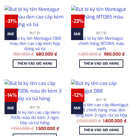
-31%
-23%
BÚT BI
BÚT BI
Mới
Mới
Bút bi ký tên Montagut 068
Bút bi ký tên Montagut
màu đen cao cấp kèm hộp
chính hãng MT085 màu
đựng và túi
xanh
Giá
Giá
Giá
Giá
980.000
₫
680.000
₫
1.280.000
₫
980.000
₫
gốc
hiện
gốc
hiện
là:
tại
là:
tại
THÊM VÀO GIỎ HÀNG
THÊM VÀO GIỎ HÀNG
980.000 ₫.
là:
1.280.000 ₫.
là:
680.000 ₫.
980.0
-14%
-12%
BÚT BI
Bút ký tên cao cấp Montagut
BÚT BI
Mới
Mới
088 chính hãng màu đen
Bút bi ký tên cao cấp Hero
tặng kèm 3 ngòi, túi và hộp
7006 màu đỏ kèm 3 ngòi,
Giá
Giá
2.050.000
₫
1.800.000
₫
hộp và túi hãng
gốc
hiện
Giá
Giá
1.750.000
₫
1.500.000
₫
là:
tại
THÊM VÀO GIỎ HÀNG
gốc
hiện
2.050.000 ₫.
là:
là:
tại