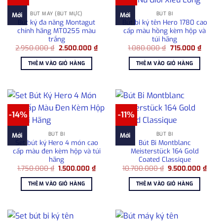
BÚT MÁY (BÚT MỰC)
BÚT BI
Mới
Mới
Bút ký đa năng Montagut
Bút bi ký tên Hero 1780 cao
chính hãng MT0255 màu
cấp màu hồng kèm hộp và
trắng
túi hãng
Giá
Giá
Giá
Giá
2.950.000
₫
2.500.000
₫
1.080.000
₫
715.000
₫
gốc
hiện
gốc
hiện
là:
tại
là:
tại
THÊM VÀO GIỎ HÀNG
THÊM VÀO GIỎ HÀNG
2.950.000 ₫.
là:
1.080.000 ₫.
là:
2.500.000 ₫.
715.00
-14%
-11%
BÚT BI
BÚT BI
Mới
Mới
Set bút ký Hero 4 món cao
Bút Bi Montblanc
cấp màu đen kèm hộp và túi
Meisterstück 164 Gold
hãng
Coated Classique
Giá
Giá
Giá
Giá
1.750.000
₫
1.500.000
₫
10.700.000
₫
9.500.000
₫
gốc
hiện
gốc
hiện
là:
tại
là:
tại
THÊM VÀO GIỎ HÀNG
THÊM VÀO GIỎ HÀNG
1.750.000 ₫.
là:
10.700.000 ₫.
là:
1.500.000 ₫.
9.50