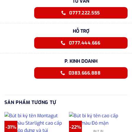
TƯ VẤN
0777.222.555
HỖ TRỢ
0777.444.666
P. KINH DOANH
0383.666.888
SẢN PHẨM TƯƠNG TỰ
-31%
-22%
BÚT BI