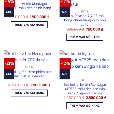
-14%
-17%
Bút bi ký tên Montagut
MT160 màu đen chính hãng
BÚT BI
Mới
Mới
Bút bi Picasso 717 RB màu
Giá
Giá
1.750.000
₫
1.500.000
₫
gốc
hiện
hồng chính hãng kèm hộp
là:
tại
và túi
THÊM VÀO GIỎ HÀNG
1.750.000 ₫.
là:
Giá
Giá
900.000
₫
750.000
₫
1.500.000 ₫.
gốc
hiện
là:
tại
THÊM VÀO GIỎ HÀNG
900.000 ₫.
là:
750.00
-21%
-12%
BÚT BI
Bút bi ký tên Hero phiên bản
Mới
Mới
đặc biệt 767 đa sắc
BÚT BI
Set bút bi ký tên Montagut
Giá
Giá
4.950.000
₫
3.900.000
₫
gốc
hiện
MT525 màu đen cao cấp
là:
tại
kèm 2 ngòi và bao da
THÊM VÀO GIỎ HÀNG
4.950.000 ₫.
là:
Giá
Giá
2.850.000
₫
2.500.000
₫
3.900.000 ₫.
gốc
hiện
là:
tại
THÊM VÀO GIỎ HÀNG
2.850.000 ₫.
là:
2.50