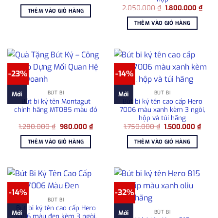
gốc
hiện
Giá
Giá
là:
tại
2.050.000
₫
1.800.000
₫
THÊM VÀO GIỎ HÀNG
gốc
hiện
1.750.000 ₫.
là:
là:
tại
1.500.000 ₫.
THÊM VÀO GIỎ HÀNG
2.050.000 ₫.
là:
1.80
-23%
-14%
BÚT BI
BÚT BI
Mới
Mới
Bút bi ký tên Montagut
Bút bi ký tên cao cấp Hero
chính hãng MT085 màu đỏ
7006 màu xanh kèm 3 ngòi,
hộp và túi hãng
Giá
Giá
Giá
Giá
1.280.000
₫
980.000
₫
1.750.000
₫
1.500.000
₫
gốc
hiện
gốc
hiện
là:
tại
là:
tại
THÊM VÀO GIỎ HÀNG
THÊM VÀO GIỎ HÀNG
1.280.000 ₫.
là:
1.750.000 ₫.
là:
980.000 ₫.
1.500
-14%
-32%
BÚT BI
Bút bi ký tên cao cấp Hero
BÚT BI
Mới
Mới
7006 màu đen kèm 3 ngòi,