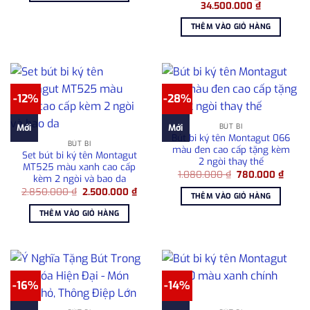
Giá
Giá
34.500.000
₫
gốc
hiện
là:
tại
THÊM VÀO GIỎ HÀNG
35.950.000 ₫.
là:
34.500.000
-12%
-28%
BÚT BI
Mới
Mới
Bút bi ký tên Montagut 066
BÚT BI
màu đen cao cấp tặng kèm
Set bút bi ký tên Montagut
2 ngòi thay thế
MT525 màu xanh cao cấp
Giá
Giá
1.080.000
₫
780.000
₫
kèm 2 ngòi và bao da
gốc
hiện
Giá
Giá
2.850.000
₫
2.500.000
₫
là:
tại
THÊM VÀO GIỎ HÀNG
gốc
hiện
1.080.000 ₫.
là:
là:
tại
780.0
THÊM VÀO GIỎ HÀNG
2.850.000 ₫.
là:
2.500.000 ₫.
-16%
-14%