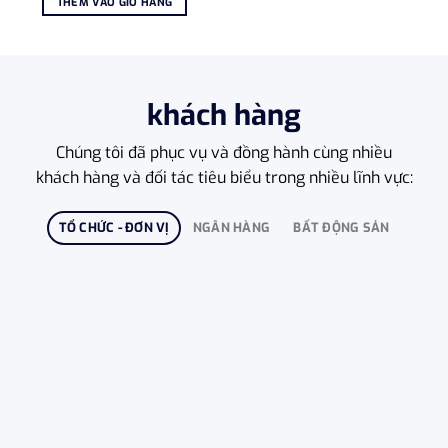
THÊM VÀO GIỎ HÀNG
2.950.000 ₫.
là:
2.650.000 ₫.
khách hàng
Chúng tôi đã phục vụ và đồng hành cùng nhiều
khách hàng và đối tác tiêu biểu trong nhiều lĩnh vực:
TỔ CHỨC - ĐƠN VỊ
NGÂN HÀNG
BẤT ĐỘNG SẢN