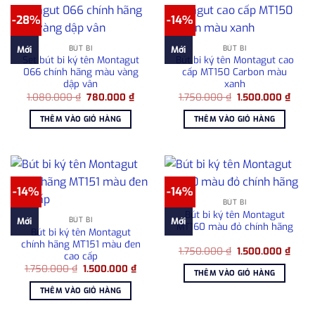
-28%
-14%
BÚT BI
BÚT BI
Mới
Mới
Set bút bi ký tên Montagut
Bút bi ký tên Montagut cao
066 chính hãng màu vàng
cấp MT150 Carbon màu
dập vân
xanh
Giá
Giá
Giá
Giá
1.080.000
₫
780.000
₫
1.750.000
₫
1.500.000
₫
gốc
hiện
gốc
hiện
là:
tại
là:
tại
THÊM VÀO GIỎ HÀNG
THÊM VÀO GIỎ HÀNG
1.080.000 ₫.
là:
1.750.000 ₫.
là:
780.000 ₫.
1.500
-14%
-14%
BÚT BI
Bút bi ký tên Montagut
BÚT BI
Mới
Mới
MT160 màu đỏ chính hãng
Bút bi ký tên Montagut
chính hãng MT151 màu đen
Giá
Giá
1.750.000
₫
1.500.000
₫
cao cấp
gốc
hiện
Giá
Giá
1.750.000
₫
1.500.000
₫
là:
tại
THÊM VÀO GIỎ HÀNG
gốc
hiện
1.750.000 ₫.
là:
là:
tại
1.500
THÊM VÀO GIỎ HÀNG
1.750.000 ₫.
là:
1.500.000 ₫.