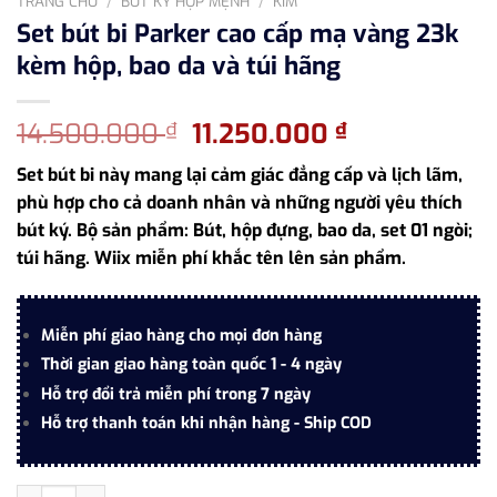
TRANG CHỦ
/
BÚT KÝ HỢP MỆNH
/
KIM
Set bút bi Parker cao cấp mạ vàng 23k
kèm hộp, bao da và túi hãng
Giá
Giá
14.500.000
11.250.000
₫
₫
gốc
hiện
Set bút bi này mang lại cảm giác đẳng cấp và lịch lãm,
là:
tại
phù hợp cho cả doanh nhân và những người yêu thích
14.500.000 ₫.
là:
bút ký. Bộ sản phẩm: Bút, hộp đựng, bao da, set 01 ngòi;
11.250.000 
túi hãng. Wiix miễn phí khắc tên lên sản phẩm.
Miễn phí giao hàng cho mọi đơn hàng
Thời gian giao hàng toàn quốc 1 - 4 ngày
Hỗ trợ đổi trả miễn phí trong 7 ngày
Hỗ trợ thanh toán khi nhận hàng - Ship COD
Set bút bi Parker cao cấp mạ vàng 23k kèm hộp, bao da và túi h