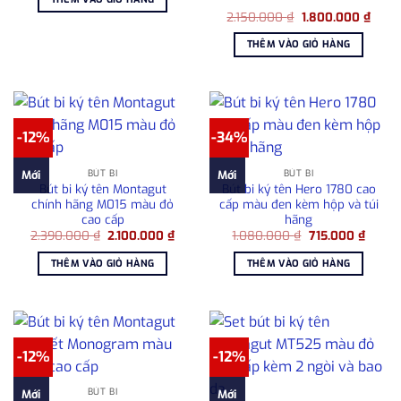
2.300.000 ₫.
là:
Giá
Giá
2.150.000
₫
1.800.000
₫
1.800.000 ₫.
gốc
hiện
là:
tại
THÊM VÀO GIỎ HÀNG
2.150.000 ₫.
là:
1.800
-12%
-34%
BÚT BI
BÚT BI
Mới
Mới
Bút bi ký tên Montagut
Bút bi ký tên Hero 1780 cao
chính hãng M015 màu đỏ
cấp màu đen kèm hộp và túi
cao cấp
hãng
Giá
Giá
Giá
Giá
2.390.000
₫
2.100.000
₫
1.080.000
₫
715.000
₫
gốc
hiện
gốc
hiện
là:
tại
là:
tại
THÊM VÀO GIỎ HÀNG
THÊM VÀO GIỎ HÀNG
2.390.000 ₫.
là:
1.080.000 ₫.
là:
2.100.000 ₫.
715.00
-12%
-12%
BÚT BI
Mới
Mới