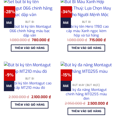
-28%
-34%
BÚT BI
BÚT BI
Mới
Mới
Set bút bi ký tên Montagut
Bút bi ký tên Hero 1780 cao
066 chính hãng màu bạc
cấp màu Xanh ngọc kèm
dập vân
hộp và túi hãng
Giá
Giá
Giá
Giá
1.080.000
₫
780.000
₫
1.080.000
₫
715.000
₫
gốc
hiện
gốc
hiện
là:
tại
là:
tại
THÊM VÀO GIỎ HÀNG
THÊM VÀO GIỎ HÀNG
1.080.000 ₫.
là:
1.080.000 ₫.
là:
780.000 ₫.
715.00
-9%
-15%
BÚT BI
Bút bi ký tên Montagut cao
BÚT MÁY (BÚT MỰC)
Mới
Mới
cấp MT210 màu đỏ
Bút ký đa năng Montagut
chính hãng MT0255 màu
Giá
Giá
2.300.000
₫
2.100.000
₫
đen
gốc
hiện
Giá
Giá
là:
tại
2.950.000
₫
2.500.000
₫
THÊM VÀO GIỎ HÀNG
gốc
hiện
2.300.000 ₫.
là:
là:
tại
2.100.000 ₫.
THÊM VÀO GIỎ HÀNG
2.950.000 ₫.
là: