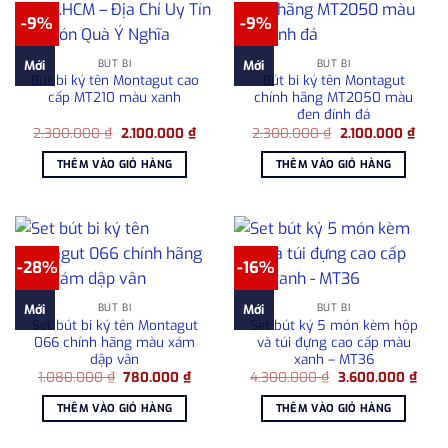
-9%
-9%
BÚT BI
BÚT BI
Mới
Mới
Bút bi ký tên Montagut cao
Bút bi ký tên Montagut
cấp MT210 màu xanh
chính hãng MT2050 màu
đen đính đá
Giá
Giá
Giá
Giá
2.300.000
₫
2.100.000
₫
2.300.000
₫
2.100.000
₫
gốc
hiện
gốc
hiện
là:
tại
là:
tại
THÊM VÀO GIỎ HÀNG
THÊM VÀO GIỎ HÀNG
2.300.000 ₫.
là:
2.300.000 ₫.
là:
2.100.000 ₫.
2.100
-28%
-16%
BÚT BI
BÚT BI
Mới
Mới
Set bút bi ký tên Montagut
Set bút ký 5 món kèm hộp
066 chính hãng màu xám
và túi đựng cao cấp màu
dập vân
xanh – MT36
Giá
Giá
Giá
Giá
1.080.000
₫
780.000
₫
4.300.000
₫
3.600.000
₫
gốc
hiện
gốc
hiện
là:
tại
là:
tại
THÊM VÀO GIỎ HÀNG
THÊM VÀO GIỎ HÀNG
1.080.000 ₫.
là:
4.300.000 ₫.
là:
780.000 ₫.
3.60