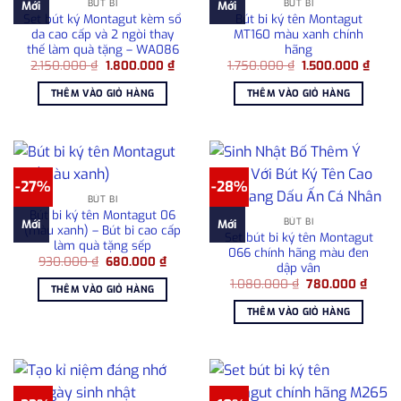
BÚT BI
BÚT BI
Mới
Mới
Set bút ký Montagut kèm sổ
Bút bi ký tên Montagut
da cao cấp và 2 ngòi thay
MT160 màu xanh chính
thế làm quà tặng – WA086
hãng
Giá
Giá
Giá
Giá
2.150.000
₫
1.800.000
₫
1.750.000
₫
1.500.000
₫
gốc
hiện
gốc
hiện
là:
tại
là:
tại
THÊM VÀO GIỎ HÀNG
THÊM VÀO GIỎ HÀNG
2.150.000 ₫.
là:
1.750.000 ₫.
là:
1.800.000 ₫.
1.500
-27%
-28%
BÚT BI
Bút bi ký tên Montagut 06
BÚT BI
Mới
Mới
(màu xanh) – Bút bi cao cấp
Set bút bi ký tên Montagut
làm quà tặng sếp
066 chính hãng màu đen
Giá
Giá
930.000
₫
680.000
₫
dập vân
gốc
hiện
Giá
Giá
là:
tại
1.080.000
₫
780.000
₫
THÊM VÀO GIỎ HÀNG
gốc
hiện
930.000 ₫.
là:
là:
tại
680.000 ₫.
THÊM VÀO GIỎ HÀNG
1.080.000 ₫.
là:
780.0