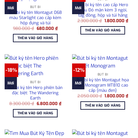
Bút bi ký tên cao cấp Hero
BÚT BI
Mới
Mới
màu Đỏ mận kèm 3 ngòi,
Bút bi ký tên Montagut 068
tag đồng, hộp và túi hãng
màu Starlight cao cấp kèm
Giá
Giá
2.300.000
₫
1.800.000
₫
hộp đựng và túi
gốc
hiện
Giá
Giá
980.000
₫
680.000
₫
là:
tại
THÊM VÀO GIỎ HÀNG
gốc
hiện
2.300.000 ₫.
là:
là:
tại
1.800
THÊM VÀO GIỎ HÀNG
980.000 ₫.
là:
680.000 ₫.
-18%
-12%
BÚT BI
Bút bi ký tên Montagut họa
BÚT BI
Mới
Mới
tiết Monogram MT810 cao
Bút bi ký tên Hero phiên bản
cấp (màu đen)
đặc biệt: The Wandering
Giá
Giá
2.050.000
₫
1.800.000
₫
Earth
gốc
hiện
Giá
Giá
8.300.000
₫
6.800.000
₫
là:
tại
THÊM VÀO GIỎ HÀNG
gốc
hiện
2.050.000 ₫.
là:
là:
tại
1.80
THÊM VÀO GIỎ HÀNG
8.300.000 ₫.
là:
6.800.000 ₫.