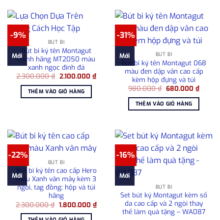
-9%
-31%
BÚT BI
Bút bi ký tên Montagut
BÚT BI
Mới
Mới
chính hãng MT2050 màu
Bút bi ký tên Montagut 068
xanh ngọc đính đá
màu đen dập vân cao cấp
Giá
Giá
2.300.000
₫
2.100.000
₫
kèm hộp đựng và túi
gốc
hiện
Giá
Giá
là:
tại
980.000
₫
680.000
₫
THÊM VÀO GIỎ HÀNG
gốc
hiện
2.300.000 ₫.
là:
là:
tại
2.100.000 ₫.
THÊM VÀO GIỎ HÀNG
980.000 ₫.
là:
680.00
-22%
-16%
BÚT BI
Bút bi ký tên cao cấp Hero
Mới
Mới
màu Xanh vân mây kèm 3
ngòi, tag đồng; hộp và túi
BÚT BI
Set bút ký Montagut kèm sổ
hãng
da cao cấp và 2 ngòi thay
Giá
Giá
2.300.000
₫
1.800.000
₫
gốc
hiện
thế làm quà tặng – WA087
là:
tại
THÊM VÀO GIỎ HÀNG