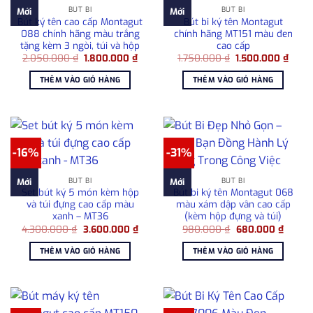
BÚT BI
BÚT BI
Mới
Mới
Bút ký tên cao cấp Montagut
Bút bi ký tên Montagut
088 chính hãng màu trắng
chính hãng MT151 màu đen
tặng kèm 3 ngòi, túi và hộp
cao cấp
Giá
Giá
Giá
Giá
2.050.000
₫
1.800.000
₫
1.750.000
₫
1.500.000
₫
gốc
hiện
gốc
hiện
là:
tại
là:
tại
THÊM VÀO GIỎ HÀNG
THÊM VÀO GIỎ HÀNG
2.050.000 ₫.
là:
1.750.000 ₫.
là:
1.800.000 ₫.
1.500
-16%
-31%
BÚT BI
BÚT BI
Mới
Mới
Set bút ký 5 món kèm hộp
Bút bi ký tên Montagut 068
và túi đựng cao cấp màu
màu xám dập vân cao cấp
xanh – MT36
(kèm hộp đựng và túi)
Giá
Giá
Giá
Giá
4.300.000
₫
3.600.000
₫
980.000
₫
680.000
₫
gốc
hiện
gốc
hiện
là:
tại
là:
tại
THÊM VÀO GIỎ HÀNG
THÊM VÀO GIỎ HÀNG
4.300.000 ₫.
là:
980.000 ₫.
là:
3.600.000 ₫.
680.00