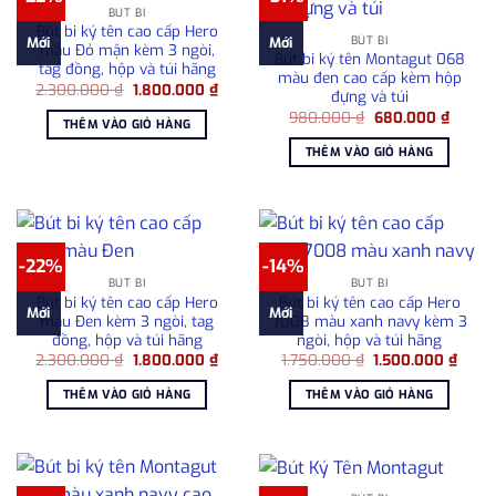
BÚT BI
Bút bi ký tên cao cấp Hero
BÚT BI
Mới
Mới
màu Đỏ mận kèm 3 ngòi,
Bút bi ký tên Montagut 068
tag đồng, hộp và túi hãng
màu đen cao cấp kèm hộp
Giá
Giá
2.300.000
₫
1.800.000
₫
đựng và túi
gốc
hiện
Giá
Giá
là:
tại
980.000
₫
680.000
₫
THÊM VÀO GIỎ HÀNG
gốc
hiện
2.300.000 ₫.
là:
là:
tại
1.800.000 ₫.
THÊM VÀO GIỎ HÀNG
980.000 ₫.
là:
680.00
-22%
-14%
BÚT BI
BÚT BI
Bút bi ký tên cao cấp Hero
Bút bi ký tên cao cấp Hero
Mới
Mới
màu Đen kèm 3 ngòi, tag
7008 màu xanh navy kèm 3
đồng, hộp và túi hãng
ngòi, hộp và túi hãng
Giá
Giá
Giá
Giá
2.300.000
₫
1.800.000
₫
1.750.000
₫
1.500.000
₫
gốc
hiện
gốc
hiện
là:
tại
là:
tại
THÊM VÀO GIỎ HÀNG
THÊM VÀO GIỎ HÀNG
2.300.000 ₫.
là:
1.750.000 ₫.
là:
1.800.000 ₫.
1.500