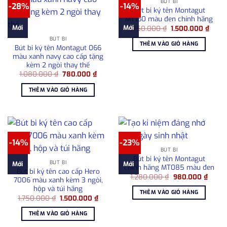
BÚT BI
-28%
-14%
Bút bi ký tên Montagut
MT160 màu đen chính hãng
Giá
Giá
Mới
Mới
1.750.000
₫
1.500.000
₫
gốc
hiện
BÚT BI
là:
tại
THÊM VÀO GIỎ HÀNG
1.750.000 ₫.
là:
Bút bi ký tên Montagut 066
1.500
màu xanh navy cao cấp tặng
kèm 2 ngòi thay thế
Giá
Giá
1.080.000
₫
780.000
₫
gốc
hiện
là:
tại
THÊM VÀO GIỎ HÀNG
1.080.000 ₫.
là:
780.000 ₫.
-14%
-23%
BÚT BI
Bút bi ký tên Montagut
BÚT BI
Mới
Mới
chính hãng MT085 màu đen
Bút bi ký tên cao cấp Hero
Giá
Giá
1.280.000
₫
980.000
₫
7006 màu xanh kèm 3 ngòi,
gốc
hiện
hộp và túi hãng
là:
tại
THÊM VÀO GIỎ HÀNG
1.280.000 ₫.
là:
Giá
Giá
1.750.000
₫
1.500.000
₫
980.0
gốc
hiện
là:
tại
THÊM VÀO GIỎ HÀNG
1.750.000 ₫.
là:
1.500.000 ₫.