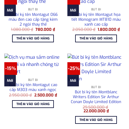
BÚT BI
BÚT BI
Mới
Mới
Bút bi ký tên Montagut 066
Bút bi ký tên Montagut họa
màu đen cao cấp tặng kèm
tiết Monogram MT810 màu
2 ngòi thay thế
xanh cao cấp
Giá
Giá
Giá
Giá
1.080.000
₫
780.000
₫
2.050.000
₫
1.800.000
₫
gốc
hiện
gốc
hiện
là:
tại
là:
tại
THÊM VÀO GIỎ HÀNG
THÊM VÀO GIỎ HÀNG
1.080.000 ₫.
là:
2.050.000 ₫.
là:
780.000 ₫.
1.80
-15%
-25%
BÚT BI
Mới
Mới
Bút bi ký tên Montagut cao
BÚT BI
cấp M303 màu xanh ngọc
Bút bi ký tên Montblanc
Giá
Giá
2.950.000
₫
2.500.000
₫
Writers Edition Sir Arthur
gốc
hiện
Conan Doyle Limited Edition
là:
tại
THÊM VÀO GIỎ HÀNG
2.950.000 ₫.
là:
29.500.000
₫
2.500.000 ₫.
Giá
Giá
22.000.000
₫
gốc
hiện
là:
tại
THÊM VÀO GIỎ HÀNG
29.500.000 ₫.
là:
22.000.000