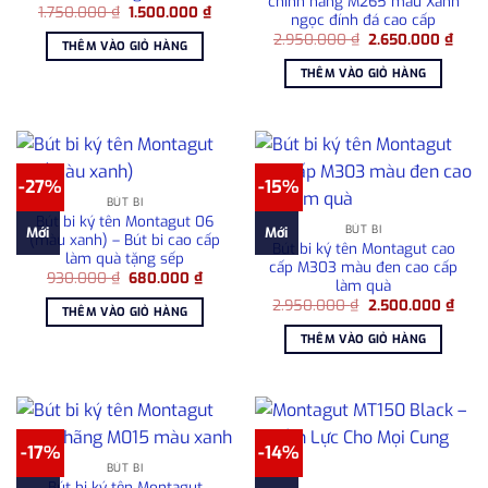
chính hãng M265 màu Xanh
Giá
Giá
1.750.000
₫
1.500.000
₫
ngọc đính đá cao cấp
gốc
hiện
Giá
Giá
là:
tại
2.950.000
₫
2.650.000
₫
THÊM VÀO GIỎ HÀNG
gốc
hiện
1.750.000 ₫.
là:
là:
tại
1.500.000 ₫.
THÊM VÀO GIỎ HÀNG
2.950.000 ₫.
là:
2.65
-27%
-15%
BÚT BI
Bút bi ký tên Montagut 06
BÚT BI
Mới
Mới
(màu xanh) – Bút bi cao cấp
Bút bi ký tên Montagut cao
làm quà tặng sếp
cấp M303 màu đen cao cấp
Giá
Giá
930.000
₫
680.000
₫
làm quà
gốc
hiện
Giá
Giá
là:
tại
2.950.000
₫
2.500.000
₫
THÊM VÀO GIỎ HÀNG
gốc
hiện
930.000 ₫.
là:
là:
tại
680.000 ₫.
THÊM VÀO GIỎ HÀNG
2.950.000 ₫.
là:
2.50
-17%
-14%
BÚT BI
Bút bi ký tên Montagut