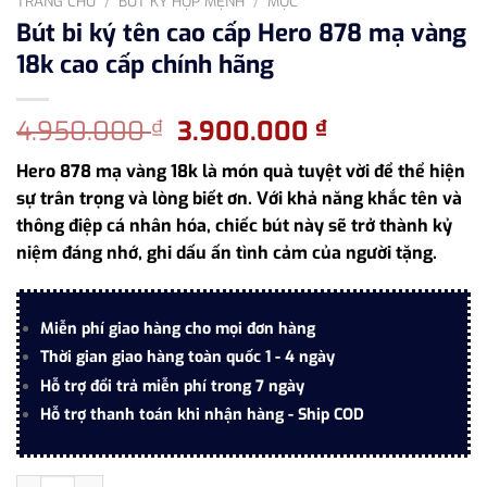
TRANG CHỦ
/
BÚT KÝ HỢP MỆNH
/
MỘC
Bút bi ký tên cao cấp Hero 878 mạ vàng
18k cao cấp chính hãng
Giá
Giá
4.950.000
3.900.000
₫
₫
gốc
hiện
Hero 878 mạ vàng 18k là món quà tuyệt vời để thể hiện
là:
tại
sự trân trọng và lòng biết ơn. Với khả năng khắc tên và
4.950.000 ₫.
là:
thông điệp cá nhân hóa, chiếc bút này sẽ trở thành kỷ
3.900.000 ₫
niệm đáng nhớ, ghi dấu ấn tình cảm của người tặng.
Miễn phí giao hàng cho mọi đơn hàng
Thời gian giao hàng toàn quốc 1 - 4 ngày
Hỗ trợ đổi trả miễn phí trong 7 ngày
Hỗ trợ thanh toán khi nhận hàng - Ship COD
Bút bi ký tên cao cấp Hero 878 mạ vàng 18k cao cấp chính hãng