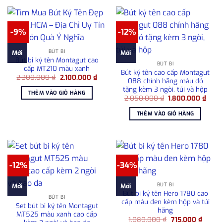
-9%
-12%
BÚT BI
Mới
Mới
Bút bi ký tên Montagut cao
BÚT BI
cấp MT210 màu xanh
Bút ký tên cao cấp Montagut
Giá
Giá
2.300.000
₫
2.100.000
₫
088 chính hãng màu đỏ
gốc
hiện
tặng kèm 3 ngòi, túi và hộp
là:
tại
THÊM VÀO GIỎ HÀNG
2.300.000 ₫.
là:
Giá
Giá
2.050.000
₫
1.800.000
₫
2.100.000 ₫.
gốc
hiện
là:
tại
THÊM VÀO GIỎ HÀNG
2.050.000 ₫.
là:
1.80
-12%
-34%
BÚT BI
Mới
Mới
Bút bi ký tên Hero 1780 cao
BÚT BI
cấp màu đen kèm hộp và túi
Set bút bi ký tên Montagut
hãng
MT525 màu xanh cao cấp
Giá
Giá
1.080.000
₫
715.000
₫