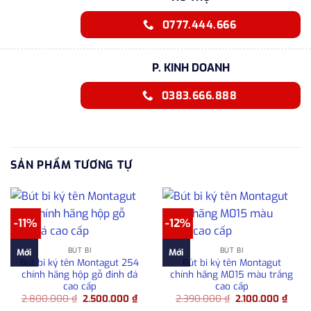
0777.444.666
P. KINH DOANH
0383.666.888
SẢN PHẨM TƯƠNG TỰ
-11%
-12%
BÚT BI
BÚT BI
Mới
Mới
Bút bi ký tên Montagut 254
Bút bi ký tên Montagut
chính hãng hộp gỗ đính đá
chính hãng M015 màu trắng
cao cấp
cao cấp
Giá
Giá
Giá
Giá
2.800.000
₫
2.500.000
₫
2.390.000
₫
2.100.000
₫
gốc
hiện
gốc
hiện