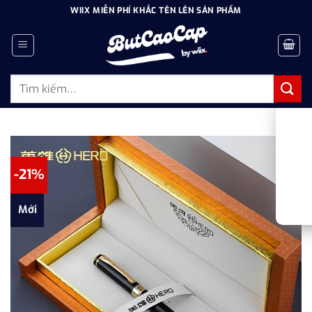
Bỏ
WIIX MIỄN PHÍ KHẮC TÊN LÊN SẢN PHẨM
qua
nội
dung
Tìm
kiếm:
-21%
Mới