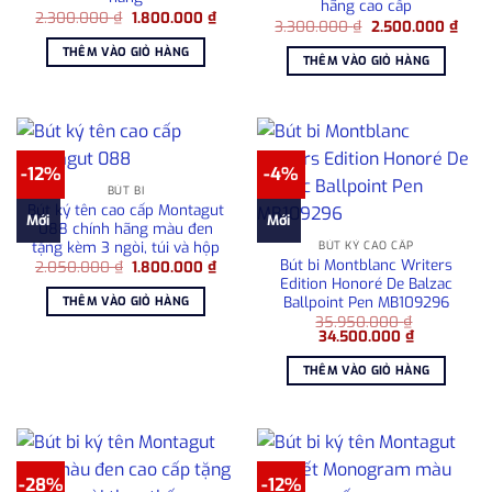
hãng cao cấp
Giá
Giá
2.300.000
₫
1.800.000
₫
Giá
Giá
3.300.000
₫
2.500.000
₫
gốc
hiện
gốc
hiện
là:
tại
THÊM VÀO GIỎ HÀNG
là:
tại
2.300.000 ₫.
là:
THÊM VÀO GIỎ HÀNG
3.300.000 ₫.
là:
1.800.000 ₫.
2.50
-12%
-4%
BÚT BI
Bút ký tên cao cấp Montagut
Mới
Mới
088 chính hãng màu đen
tặng kèm 3 ngòi, túi và hộp
BÚT KÝ CAO CẤP
Bút bi Montblanc Writers
Giá
Giá
2.050.000
₫
1.800.000
₫
gốc
hiện
Edition Honoré De Balzac
là:
tại
Ballpoint Pen MB109296
THÊM VÀO GIỎ HÀNG
2.050.000 ₫.
là:
35.950.000
₫
1.800.000 ₫.
Giá
Giá
34.500.000
₫
gốc
hiện
là:
tại
THÊM VÀO GIỎ HÀNG
35.950.000 ₫.
là:
34.500.000
-28%
-12%