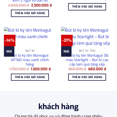
kèm 2 ngòi và bao da
gốc
hiện
Giá
Giá
2.850.000
₫
2.500.000
₫
là:
tại
THÊM VÀO GIỎ HÀNG
gốc
hiện
1.080.000 ₫.
là:
là:
tại
715.00
THÊM VÀO GIỎ HÀNG
2.850.000 ₫.
là:
2.500.000 ₫.
-14%
-31%
BÚT BI
BÚT KÝ TÊN
Mới
Mới
Bút bi ký tên Montagut
Bút bi ký tên Montagut 06
MT160 màu xanh chính
màu Starlight – Bút bi cao
hãng
cấp làm quà tặng sếp
Giá
Giá
Giá
Giá
1.750.000
₫
1.500.000
₫
980.000
₫
680.000
₫
gốc
hiện
gốc
hiện
là:
tại
là:
tại
THÊM VÀO GIỎ HÀNG
THÊM VÀO GIỎ HÀNG
1.750.000 ₫.
là:
980.000 ₫.
là:
1.500.000 ₫.
680.00
khách hàng
Chúng tôi đã phục vụ và đồng hành cùng nhiều