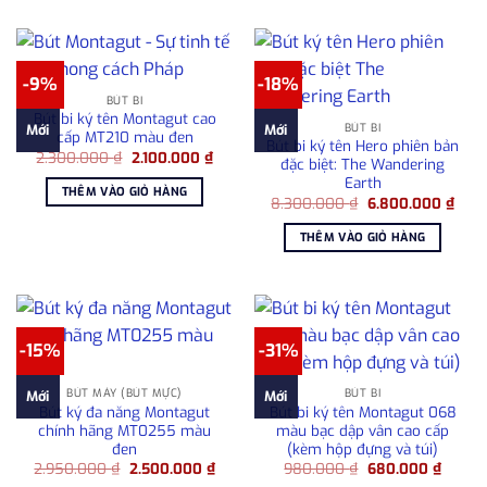
-9%
-18%
BÚT BI
Bút bi ký tên Montagut cao
BÚT BI
Mới
Mới
cấp MT210 màu đen
Bút bi ký tên Hero phiên bản
Giá
Giá
2.300.000
₫
2.100.000
₫
đặc biệt: The Wandering
gốc
hiện
Earth
là:
tại
THÊM VÀO GIỎ HÀNG
2.300.000 ₫.
là:
Giá
Giá
8.300.000
₫
6.800.000
₫
2.100.000 ₫.
gốc
hiện
là:
tại
THÊM VÀO GIỎ HÀNG
8.300.000 ₫.
là:
6.80
-15%
-31%
BÚT MÁY (BÚT MỰC)
BÚT BI
Mới
Mới
Bút ký đa năng Montagut
Bút bi ký tên Montagut 068
chính hãng MT0255 màu
màu bạc dập vân cao cấp
đen
(kèm hộp đựng và túi)
Giá
Giá
Giá
Giá
2.950.000
₫
2.500.000
₫
980.000
₫
680.000
₫
gốc
hiện
gốc
hiện