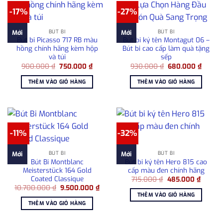
-17%
-27%
BÚT BI
BÚT BI
Mới
Mới
Bút bi Picasso 717 RB màu
Bút bi ký tên Montagut 06 –
hồng chính hãng kèm hộp
Bút bi cao cấp làm quà tặng
và túi
sếp
Giá
Giá
Giá
Giá
900.000
₫
750.000
₫
930.000
₫
680.000
₫
gốc
hiện
gốc
hiện
là:
tại
là:
tại
THÊM VÀO GIỎ HÀNG
THÊM VÀO GIỎ HÀNG
900.000 ₫.
là:
930.000 ₫.
là:
750.000 ₫.
680.00
-11%
-32%
BÚT BI
BÚT BI
Mới
Mới
Bút Bi Montblanc
Bút bi ký tên Hero 815 cao
Meisterstück 164 Gold
cấp màu đen chính hãng
Coated Classique
Giá
Giá
715.000
₫
485.000
₫
gốc
hiện
Giá
Giá
10.700.000
₫
9.500.000
₫
là:
tại
gốc
hiện
THÊM VÀO GIỎ HÀNG
715.000 ₫.
là:
là:
tại
THÊM VÀO GIỎ HÀNG
485.00
10.700.000 ₫.
là:
9.500.000 ₫.