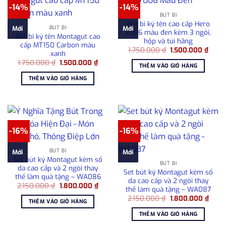
-14%
-14%
BÚT BI
Bút bi ký tên cao cấp Hero
BÚT BI
Mới
Mới
7006 màu đen kèm 3 ngòi,
Bút bi ký tên Montagut cao
hộp và túi hãng
cấp MT150 Carbon màu
Giá
Giá
1.750.000
₫
1.500.000
₫
xanh
gốc
hiện
Giá
Giá
1.750.000
₫
1.500.000
₫
là:
tại
THÊM VÀO GIỎ HÀNG
gốc
hiện
1.750.000 ₫.
là:
là:
tại
1.500
THÊM VÀO GIỎ HÀNG
1.750.000 ₫.
là:
1.500.000 ₫.
-16%
-16%
BÚT BI
Mới
Mới
Set bút ký Montagut kèm sổ
BÚT BI
da cao cấp và 2 ngòi thay
Set bút ký Montagut kèm sổ
thế làm quà tặng – WA086
da cao cấp và 2 ngòi thay
Giá
Giá
2.150.000
₫
1.800.000
₫
thế làm quà tặng – WA087
gốc
hiện
Giá
Giá
là:
tại
2.150.000
₫
1.800.000
₫
THÊM VÀO GIỎ HÀNG
gốc
hiện
2.150.000 ₫.
là:
là:
tại
1.800.000 ₫.
THÊM VÀO GIỎ HÀNG
2.150.000 ₫.
là:
1.800