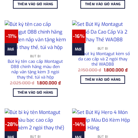
là:
tại
là:
tại
THÊM VÀO GIỎ HÀNG
THÊM VÀO GIỎ HÀNG
2.800.000 ₫.
là:
2.390.000 ₫.
là:
2.500.000 ₫.
2.100
-11%
-16%
BÚT BI
Mới
Mới
Set bút ký Montagut kèm sổ
BÚT BI
da cao cấp và 2 ngòi thay
Bút ký tên cao cấp Montagut
thế WA088
088 chính hãng màu đen
Giá
Giá
2.150.000
₫
1.800.000
₫
nắp vân tặng kèm 3 ngòi
gốc
hiện
thay thế, túi và hộp
là:
tại
THÊM VÀO GIỎ HÀNG
2.150.000 ₫.
là:
Giá
Giá
2.025.000
₫
1.800.000
₫
1.800
gốc
hiện
là:
tại
THÊM VÀO GIỎ HÀNG
2.025.000 ₫.
là:
1.800.000 ₫.
-28%
-14%
BÚT BI
BÚT BI
Mới
Mới