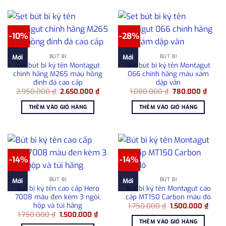
-10%
-28%
BÚT BI
BÚT BI
Mới
Mới
Set bút bi ký tên Montagut
Set bút bi ký tên Montagut
chính hãng M265 màu hồng
066 chính hãng màu xám
đính đá cao cấp
dập vân
Giá
Giá
Giá
Giá
2.950.000
₫
2.650.000
₫
1.080.000
₫
780.000
₫
gốc
hiện
gốc
hiện
là:
tại
là:
tại
THÊM VÀO GIỎ HÀNG
THÊM VÀO GIỎ HÀNG
2.950.000 ₫.
là:
1.080.000 ₫.
là:
2.650.000 ₫.
780.0
-14%
-14%
BÚT BI
BÚT BI
Mới
Mới
Bút bi ký tên cao cấp Hero
Bút bi ký tên Montagut cao
7008 màu đen kèm 3 ngòi,
cấp MT150 Carbon màu đỏ
hộp và túi hãng
Giá
Giá
1.750.000
₫
1.500.000
₫
gốc
hiện
Giá
Giá
1.750.000
₫
1.500.000
₫
là:
tại
gốc
hiện
THÊM VÀO GIỎ HÀNG
1.750.000 ₫.
là: