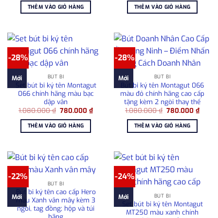
là:
tại
là:
tại
THÊM VÀO GIỎ HÀNG
THÊM VÀO GIỎ HÀNG
2.950.000 ₫.
là:
980.000 ₫.
là:
2.500.000 ₫.
680.00
-28%
-28%
BÚT BI
BÚT BI
Mới
Mới
Set bút bi ký tên Montagut
Bút bi ký tên Montagut 066
066 chính hãng màu bạc
màu đỏ chính hãng cao cấp
dập vân
tặng kèm 2 ngòi thay thế
Giá
Giá
Giá
Giá
1.080.000
₫
780.000
₫
1.080.000
₫
780.000
₫
gốc
hiện
gốc
hiện
là:
tại
là:
tại
THÊM VÀO GIỎ HÀNG
THÊM VÀO GIỎ HÀNG
1.080.000 ₫.
là:
1.080.000 ₫.
là:
780.000 ₫.
780.0
-22%
-24%
BÚT BI
Bút bi ký tên cao cấp Hero
BÚT BI
Mới
Mới
màu Xanh vân mây kèm 3
Set bút bi ký tên Montagut
ngòi, tag đồng; hộp và túi
MT250 màu xanh chính
hãng