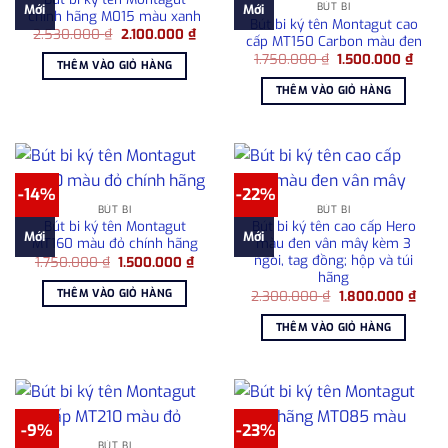
BÚT BI
Mới
Mới
chính hãng M015 màu xanh
Bút bi ký tên Montagut cao
Giá
Giá
2.530.000
₫
2.100.000
₫
cấp MT150 Carbon màu đen
gốc
hiện
Giá
Giá
là:
tại
1.750.000
₫
1.500.000
₫
THÊM VÀO GIỎ HÀNG
gốc
hiện
2.530.000 ₫.
là:
là:
tại
2.100.000 ₫.
THÊM VÀO GIỎ HÀNG
1.750.000 ₫.
là:
1.500
-14%
-22%
BÚT BI
BÚT BI
Bút bi ký tên Montagut
Bút bi ký tên cao cấp Hero
Mới
Mới
MT160 màu đỏ chính hãng
màu đen vân mây kèm 3
ngòi, tag đồng; hộp và túi
Giá
Giá
1.750.000
₫
1.500.000
₫
gốc
hiện
hãng
là:
tại
THÊM VÀO GIỎ HÀNG
Giá
Giá
2.300.000
₫
1.800.000
₫
1.750.000 ₫.
là:
gốc
hiện
1.500.000 ₫.
là:
tại
THÊM VÀO GIỎ HÀNG
2.300.000 ₫.
là:
1.800
-9%
-23%
BÚT BI