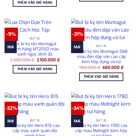
là:
tại
THÊM VÀO GIỎ HÀNG
1.500
1.750.000 ₫.
là:
1.500.000 ₫.
-9%
-31%
BÚT BI
Bút bi ký tên Montagut
BÚT BI
Mới
Mới
chính hãng MT2050 màu
Bút bi ký tên Montagut 068
xanh ngọc đính đá
màu đen dập vân cao cấp
Giá
Giá
2.300.000
₫
2.100.000
₫
kèm hộp đựng và túi
gốc
hiện
Giá
Giá
là:
tại
980.000
₫
680.000
₫
THÊM VÀO GIỎ HÀNG
gốc
hiện
2.300.000 ₫.
là:
là:
tại
2.100.000 ₫.
THÊM VÀO GIỎ HÀNG
980.000 ₫.
là:
680.00
-32%
-34%
BÚT BI
BÚT BI
Mới
Mới
Bút bi ký tên Hero 815 cao
Bút bi ký tên Hero 1780 cao
cấp màu xanh quân đội
cấp màu Midnight kèm hộp
chính hãng
và túi hãng