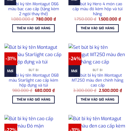
Bút bi ký tên Montagut 066
Set bút ký Hero 4 món cao
màu bạc cao cấp (tặng kèm
cấp màu đỏ kèm hộp và túi
2 ngòi thay thế)
hãng
Giá
Giá
Giá
Giá
1.080.000
₫
780.000
₫
1.750.000
₫
1.500.000
₫
gốc
hiện
gốc
hiện
là:
tại
là:
tại
THÊM VÀO GIỎ HÀNG
THÊM VÀO GIỎ HÀNG
1.080.000 ₫.
là:
1.750.000 ₫.
là:
780.000 ₫.
1.500
-31%
-24%
BÚT BI
BÚT BI
Mới
Mới
Bút bi ký tên Montagut 068
Set bút bi ký tên Montagut
màu Starlight cao cấp kèm
MT250 màu đen chính hãng
hộp đựng và túi
cao cấp
Giá
Giá
Giá
Giá
980.000
₫
680.000
₫
3.300.000
₫
2.500.000
₫
gốc
hiện
gốc
hiện
là:
tại
là:
tại
THÊM VÀO GIỎ HÀNG
THÊM VÀO GIỎ HÀNG
980.000 ₫.
là:
3.300.000 ₫.
là:
680.000 ₫.
2.50
-22%
-31%