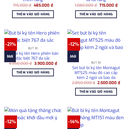
Giá
Giá
Giá
Giá
715.000
₫
485.000
₫
1.080.000
₫
715.000
₫
gốc
hiện
gốc
hiện
là:
tại
là:
tại
THÊM VÀO GIỎ HÀNG
THÊM VÀO GIỎ HÀNG
715.000 ₫.
là:
1.080.000 ₫.
là:
485.000 ₫.
715.00
-21%
-12%
BÚT BI
Bút bi ký tên Hero phiên bản
Mới
Mới
đặc biệt 767 đa sắc
Giá
Giá
BÚT BI
4.950.000
₫
3.900.000
₫
gốc
hiện
Set bút bi ký tên Montagut
là:
tại
MT525 màu đỏ cao cấp
THÊM VÀO GIỎ HÀNG
4.950.000 ₫.
là:
kèm 2 ngòi và bao da
3.900.000 ₫.
Giá
Giá
2.850.000
₫
2.500.000
₫
gốc
hiện
là:
tại
THÊM VÀO GIỎ HÀNG
2.850.000 ₫.
là:
2.50
-12%
-14%