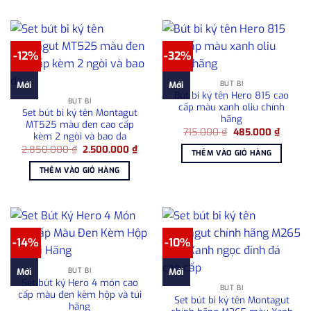
-12%
-32%
BÚT BI
Mới
Mới
Bút bi ký tên Hero 815 cao
BÚT BI
cấp màu xanh oliu chính
Set bút bi ký tên Montagut
hãng
MT525 màu đen cao cấp
Giá
Giá
715.000
₫
485.000
₫
kèm 2 ngòi và bao da
gốc
hiện
Giá
Giá
2.850.000
₫
2.500.000
₫
là:
tại
THÊM VÀO GIỎ HÀNG
gốc
hiện
715.000 ₫.
là:
là:
tại
485.00
THÊM VÀO GIỎ HÀNG
2.850.000 ₫.
là:
2.500.000 ₫.
-14%
-10%
BÚT BI
Mới
Mới
Set bút ký Hero 4 món cao
BÚT BI
cấp màu đen kèm hộp và túi
Set bút bi ký tên Montagut
hãng