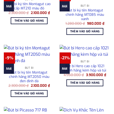
Bút bi ký tên Montagut cao
BÚT BI
Mới
Mới
cấp MT210 màu đỏ
Bút bi ký tên Montagut
Giá
Giá
2.300.000
₫
2.100.000
₫
chính hãng MT085 màu
gốc
hiện
xanh
là:
tại
THÊM VÀO GIỎ HÀNG
2.300.000 ₫.
là:
Giá
Giá
1.280.000
₫
980.000
₫
2.100.000 ₫.
gốc
hiện
là:
tại
THÊM VÀO GIỎ HÀNG
1.280.000 ₫.
là:
980.0
-9%
-21%
BÚT BI
Bút bi Hero cao cấp 1021
BÚT BI
Mới
Mới
chính hãng kèm hộp và túi
Bút bi ký tên Montagut
Giá
Giá
4.950.000
₫
3.900.000
₫
chính hãng MT2050 màu
gốc
hiện
đen đính đá
là:
tại
THÊM VÀO GIỎ HÀNG
4.950.000 ₫.
là:
Giá
Giá
2.300.000
₫
2.100.000
₫
3.90
gốc
hiện
là:
tại
THÊM VÀO GIỎ HÀNG
2.300.000 ₫.
là:
2.100.000 ₫.