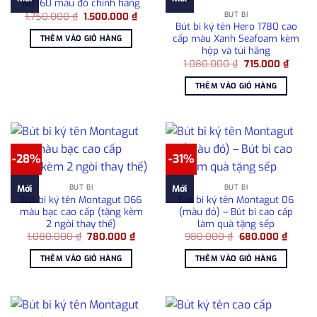
MT160 màu đỏ chính hãng
Giá
Giá
BÚT BI
1.750.000
₫
1.500.000
₫
gốc
hiện
Bút bi ký tên Hero 1780 cao
là:
tại
cấp màu Xanh Seafoam kèm
THÊM VÀO GIỎ HÀNG
1.750.000 ₫.
là:
hộp và túi hãng
1.500.000 ₫.
Giá
Giá
1.080.000
₫
715.000
₫
gốc
hiện
là:
tại
THÊM VÀO GIỎ HÀNG
1.080.000 ₫.
là:
715.00
-28%
-31%
BÚT BI
BÚT BI
Mới
Mới
Bút bi ký tên Montagut 066
Bút bi ký tên Montagut 06
màu bạc cao cấp (tặng kèm
(màu đỏ) – Bút bi cao cấp
2 ngòi thay thế)
làm quà tặng sếp
Giá
Giá
Giá
Giá
1.080.000
₫
780.000
₫
980.000
₫
680.000
₫
gốc
hiện
gốc
hiện
là:
tại
là:
tại
THÊM VÀO GIỎ HÀNG
THÊM VÀO GIỎ HÀNG
1.080.000 ₫.
là:
980.000 ₫.
là:
780.000 ₫.
680.00