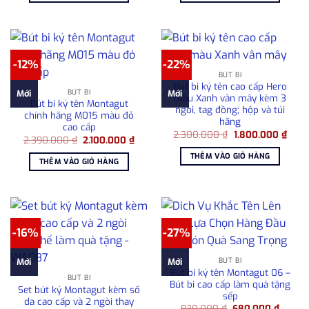
2.500.000 ₫.
780.0
-12%
-22%
BÚT BI
Bút bi ký tên cao cấp Hero
BÚT BI
Mới
Mới
màu Xanh vân mây kèm 3
Bút bi ký tên Montagut
ngòi, tag đồng; hộp và túi
chính hãng M015 màu đỏ
hãng
cao cấp
Giá
Giá
2.300.000
₫
1.800.000
₫
Giá
Giá
2.390.000
₫
2.100.000
₫
gốc
hiện
gốc
hiện
là:
tại
THÊM VÀO GIỎ HÀNG
là:
tại
2.300.000 ₫.
là:
THÊM VÀO GIỎ HÀNG
2.390.000 ₫.
là:
1.800
2.100.000 ₫.
-16%
-27%
BÚT BI
Mới
Mới
Bút bi ký tên Montagut 06 –
BÚT BI
Bút bi cao cấp làm quà tặng
Set bút ký Montagut kèm sổ
sếp
da cao cấp và 2 ngòi thay
Giá
Giá
930.000
₫
680.000
₫