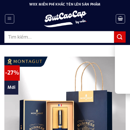
Bỏ
WIIX MIỄN PHÍ KHẮC TÊN LÊN SẢN PHẨM
qua
nội
dung
Tìm
kiếm:
-27%
Mới