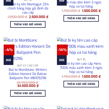
Mới
Mới
7006 màu đen kèm 3 ngòi,
Bút bi ký tên Montagut 254
hộp và túi hãng
chính hãng hộp gỗ đính đá
Giá
Giá
1.750.000
₫
1.500.000
₫
cao cấp
gốc
hiện
Giá
Giá
2.800.000
₫
2.500.000
₫
là:
tại
THÊM VÀO GIỎ HÀNG
gốc
hiện
1.750.000 ₫.
là:
là:
tại
1.500
THÊM VÀO GIỎ HÀNG
2.800.000 ₫.
là:
2.500.000 ₫.
-4%
-14%
BÚT BI
Mới
Mới
Bút bi ký tên cao cấp Hero
BÚT KÝ CAO CẤP
7006 màu xanh kèm 3 ngòi,
Bút bi Montblanc Writers
hộp và túi hãng
Edition Honoré De Balzac
Giá
Giá
1.750.000
₫
1.500.000
₫
Ballpoint Pen MB109296
gốc
hiện
35.950.000
₫
là:
tại
THÊM VÀO GIỎ HÀNG
Giá
Giá
34.500.000
₫
1.750.000 ₫.
là:
gốc
hiện
1.500
là:
tại
THÊM VÀO GIỎ HÀNG
35.950.000 ₫.
là:
34.500.000 ₫.