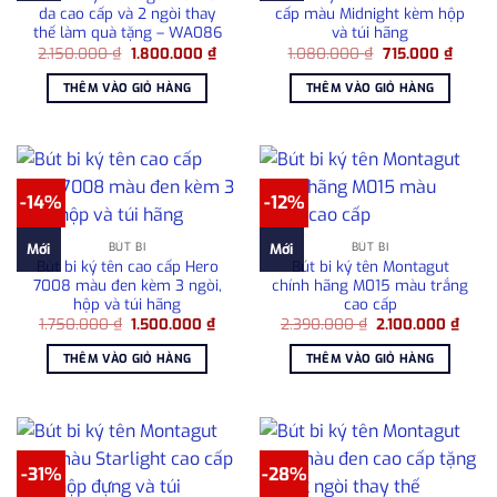
da cao cấp và 2 ngòi thay
cấp màu Midnight kèm hộp
thế làm quà tặng – WA086
và túi hãng
Giá
Giá
Giá
Giá
2.150.000
₫
1.800.000
₫
1.080.000
₫
715.000
₫
gốc
hiện
gốc
hiện
là:
tại
là:
tại
THÊM VÀO GIỎ HÀNG
THÊM VÀO GIỎ HÀNG
2.150.000 ₫.
là:
1.080.000 ₫.
là:
1.800.000 ₫.
715.00
-14%
-12%
BÚT BI
BÚT BI
Mới
Mới
Bút bi ký tên cao cấp Hero
Bút bi ký tên Montagut
7008 màu đen kèm 3 ngòi,
chính hãng M015 màu trắng
hộp và túi hãng
cao cấp
Giá
Giá
Giá
Giá
1.750.000
₫
1.500.000
₫
2.390.000
₫
2.100.000
₫
gốc
hiện
gốc
hiện
là:
tại
là:
tại
THÊM VÀO GIỎ HÀNG
THÊM VÀO GIỎ HÀNG
1.750.000 ₫.
là:
2.390.000 ₫.
là:
1.500.000 ₫.
2.100
-31%
-28%