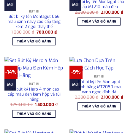
Bút bi ký tên Montagut cao
Mới
Mới
cấp MT210 màu đen
Giá
Giá
BÚT BI
2.300.000
₫
2.100.000
₫
gốc
hiện
Bút bi ký tên Montagut 066
là:
tại
màu xanh navy cao cấp tặng
THÊM VÀO GIỎ HÀNG
2.300.000 ₫.
là:
kèm 2 ngòi thay thế
2.100
Giá
Giá
1.080.000
₫
780.000
₫
gốc
hiện
là:
tại
THÊM VÀO GIỎ HÀNG
1.080.000 ₫.
là:
780.000 ₫.
-14%
-9%
BÚT BI
Bút bi ký tên Montagut
BÚT BI
Mới
Mới
chính hãng MT2050 màu
Set bút ký Hero 4 món cao
xanh ngọc đính đá
cấp màu đen kèm hộp và túi
Giá
Giá
2.300.000
₫
2.100.000
₫
hãng
gốc
hiện
Giá
Giá
1.750.000
₫
1.500.000
₫
là:
tại
THÊM VÀO GIỎ HÀNG
gốc
hiện
2.300.000 ₫.
là:
là:
tại
2.100
THÊM VÀO GIỎ HÀNG
1.750.000 ₫.
là:
1.500.000 ₫.