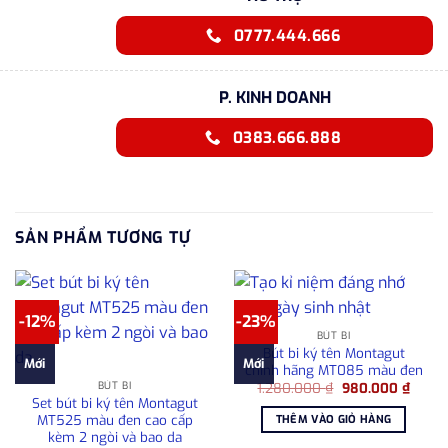
0777.444.666
P. KINH DOANH
0383.666.888
SẢN PHẨM TƯƠNG TỰ
-12%
-23%
BÚT BI
Bút bi ký tên Montagut
Mới
Mới
chính hãng MT085 màu đen
Giá
Giá
BÚT BI
1.280.000
₫
980.000
₫
gốc
hiện
Set bút bi ký tên Montagut
là:
tại
MT525 màu đen cao cấp
THÊM VÀO GIỎ HÀNG
1.280.000 ₫.
là:
kèm 2 ngòi và bao da
980.0