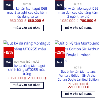
BÚT BI
BÚT BI
Mới
Mới
Bút bi ký tên Montagut 068
Bút bi ký tên Montagut 066
màu Starlight cao cấp kèm
màu đen cao cấp tặng kèm
hộp đựng và túi
2 ngòi thay thế
Giá
Giá
Giá
Giá
980.000
₫
680.000
₫
1.080.000
₫
780.000
₫
gốc
hiện
gốc
hiện
là:
tại
là:
tại
THÊM VÀO GIỎ HÀNG
THÊM VÀO GIỎ HÀNG
980.000 ₫.
là:
1.080.000 ₫.
là:
680.000 ₫.
780.0
-15%
-25%
BÚT MÁY (BÚT MỰC)
Mới
Mới
Bút ký đa năng Montagut
BÚT BI
chính hãng MT0255 màu
Bút bi ký tên Montblanc
trắng
Writers Edition Sir Arthur
Giá
Giá
2.950.000
₫
2.500.000
₫
Conan Doyle Limited Edition
gốc
hiện
là:
tại
29.500.000
₫
THÊM VÀO GIỎ HÀNG
Giá
Giá
2.950.000 ₫.
là:
22.000.000
₫
gốc
hiện
2.500.000 ₫.
là:
tại
THÊM VÀO GIỎ HÀNG
29.500.000 ₫.
là:
22.000.000