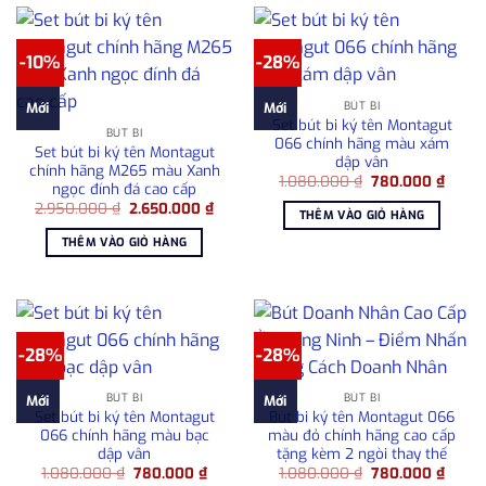
-10%
-28%
BÚT BI
Mới
Mới
Set bút bi ký tên Montagut
BÚT BI
066 chính hãng màu xám
Set bút bi ký tên Montagut
dập vân
chính hãng M265 màu Xanh
Giá
Giá
1.080.000
₫
780.000
₫
ngọc đính đá cao cấp
gốc
hiện
Giá
Giá
2.950.000
₫
2.650.000
₫
là:
tại
THÊM VÀO GIỎ HÀNG
gốc
hiện
1.080.000 ₫.
là:
là:
tại
780.0
THÊM VÀO GIỎ HÀNG
2.950.000 ₫.
là:
2.650.000 ₫.
-28%
-28%
BÚT BI
BÚT BI
Mới
Mới
Set bút bi ký tên Montagut
Bút bi ký tên Montagut 066
066 chính hãng màu bạc
màu đỏ chính hãng cao cấp
dập vân
tặng kèm 2 ngòi thay thế
Giá
Giá
Giá
Giá
1.080.000
₫
780.000
₫
1.080.000
₫
780.000
₫