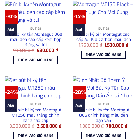
-31%
-14%
BÚT BI
BÚT BI
Mới
Mới
Bút bi ký tên Montagut 068
Bút bi ký tên Montagut cao
màu đen cao cấp kèm hộp
cấp MT150 Carbon màu đen
đựng và túi
Giá
Giá
1.750.000
₫
1.500.000
₫
gốc
hiện
Giá
Giá
980.000
₫
680.000
₫
là:
tại
gốc
hiện
THÊM VÀO GIỎ HÀNG
1.750.000 ₫.
là:
là:
tại
THÊM VÀO GIỎ HÀNG
1.500
980.000 ₫.
là:
680.000 ₫.
-24%
-28%
BÚT BI
BÚT BI
Mới
Mới
Set bút bi ký tên Montagut
Set bút bi ký tên Montagut
MT250 màu trắng chính
066 chính hãng màu đen
hãng cao cấp
dập vân
Giá
Giá
Giá
Giá
3.300.000
₫
2.500.000
₫
1.080.000
₫
780.000
₫
gốc
hiện
gốc
hiện
là:
tại
là:
tại
THÊM VÀO GIỎ HÀNG
THÊM VÀO GIỎ HÀNG
3.300.000 ₫.
là:
1.080.000 ₫.
là: