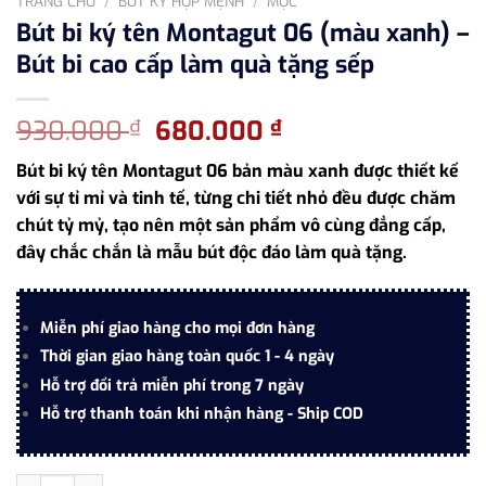
TRANG CHỦ
/
BÚT KÝ HỢP MỆNH
/
MỘC
Bút bi ký tên Montagut 06 (màu xanh) –
Bút bi cao cấp làm quà tặng sếp
Giá
Giá
930.000
680.000
₫
₫
gốc
hiện
Bút bi ký tên Montagut 06 bản màu xanh được thiết kế
là:
tại
với sự tỉ mỉ và tinh tế, từng chi tiết nhỏ đều được chăm
930.000 ₫.
là:
chút tỷ mỷ, tạo nên một sản phẩm vô cùng đẳng cấp,
680.000 ₫.
đây chắc chắn là mẫu bút độc đáo làm quà tặng.
Miễn phí giao hàng cho mọi đơn hàng
Thời gian giao hàng toàn quốc 1 - 4 ngày
Hỗ trợ đổi trả miễn phí trong 7 ngày
Hỗ trợ thanh toán khi nhận hàng - Ship COD
Bút bi ký tên Montagut 06 (màu xanh) – Bút bi cao cấp làm quà