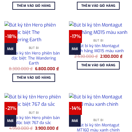
gốc
hiện
gốc
hiện
là:
tại
là:
tại
THÊM VÀO GIỎ HÀNG
THÊM VÀO GIỎ HÀNG
1.080.000 ₫.
là:
1.080.000 ₫.
là:
780.000 ₫.
780.0
-18%
-17%
BÚT BI
Bút bi ký tên Montagut
BÚT BI
Mới
Mới
chính hãng M015 màu xanh
Bút bi ký tên Hero phiên bản
Giá
Giá
2.530.000
₫
2.100.000
₫
đặc biệt: The Wandering
gốc
hiện
Earth
là:
tại
THÊM VÀO GIỎ HÀNG
2.530.000 ₫.
là:
Giá
Giá
8.300.000
₫
6.800.000
₫
2.100
gốc
hiện
là:
tại
THÊM VÀO GIỎ HÀNG
8.300.000 ₫.
là:
6.800.000 ₫.
-21%
-14%
BÚT BI
Bút bi ký tên Hero phiên bản
BÚT BI
Mới
Mới
đặc biệt 767 đa sắc
Bút bi ký tên Montagut
Giá
Giá
4.950.000
₫
3.900.000
₫
MT160 màu xanh chính
gốc
hiện