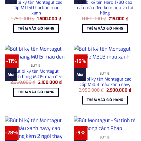
Bút bi ký tên Montagut cao
Bút bi ký tên Hero 1780 cao
cấp MT150 Carbon màu
cấp màu đen kèm hộp và túi
xanh
hãng
Giá
Giá
Giá
Giá
1.750.000
₫
1.500.000
₫
1.080.000
₫
715.000
₫
gốc
hiện
gốc
hiện
là:
tại
là:
tại
THÊM VÀO GIỎ HÀNG
THÊM VÀO GIỎ HÀNG
1.750.000 ₫.
là:
1.080.000 ₫.
là:
1.500.000 ₫.
715.00
-11%
-15%
BÚT BI
Bút bi ký tên Montagut
BÚT BI
Mới
Mới
chính hãng M015 màu đen
Bút bi ký tên Montagut cao
Giá
Giá
2.350.000
₫
2.100.000
₫
cấp M303 màu xanh navy
gốc
hiện
Giá
Giá
là:
tại
2.950.000
₫
2.500.000
₫
THÊM VÀO GIỎ HÀNG
gốc
hiện
2.350.000 ₫.
là:
là:
tại
2.100.000 ₫.
THÊM VÀO GIỎ HÀNG
2.950.000 ₫.
là:
2.50
-28%
-9%
BÚT BI