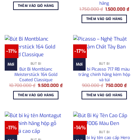
hãng
là:
tại
THÊM VÀO GIỎ HÀNG
4.950.000 ₫.
là:
Giá
Giá
1.750.000
₫
1.500.000
₫
3.900.000 ₫.
gốc
hiện
là:
tại
THÊM VÀO GIỎ HÀNG
1.750.000 ₫.
là:
1.500
-11%
-17%
BÚT BI
BÚT BI
Mới
Mới
Bút Bi Montblanc
Bút bi Picasso 717 RB màu
Meisterstück 164 Gold
trắng chính hãng kèm hộp
Coated Classique
và túi
Giá
Giá
Giá
Giá
10.700.000
₫
9.500.000
₫
900.000
₫
750.000
₫
gốc
hiện
gốc
hiện
là:
tại
là:
tại
THÊM VÀO GIỎ HÀNG
THÊM VÀO GIỎ HÀNG
10.700.000 ₫.
là:
900.000 ₫.
là:
9.500.000 ₫.
750.00
-11%
-14%
BÚT BI
Bút bi ký tên cao cấp Hero
BÚT BI