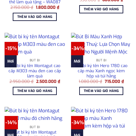
thế làm quà tặng – WA087
gốc
hiện
Giá
Giá
2.150.000
₫
1.800.000
₫
là:
tại
THÊM VÀO GIỎ HÀNG
gốc
hiện
930.000 ₫.
là:
là:
tại
680.00
THÊM VÀO GIỎ HÀNG
2.150.000 ₫.
là:
1.800.000 ₫.
-15%
-34%
BÚT BI
BÚT BI
Mới
Mới
Bút bi ký tên Montagut cao
Bút bi ký tên Hero 1780 cao
cấp M303 màu đen cao cấp
cấp màu Xanh ngọc kèm
làm quà
hộp và túi hãng
Giá
Giá
Giá
Giá
2.950.000
₫
2.500.000
₫
1.080.000
₫
715.000
₫
gốc
hiện
gốc
hiện
là:
tại
là:
tại
THÊM VÀO GIỎ HÀNG
THÊM VÀO GIỎ HÀNG
2.950.000 ₫.
là:
1.080.000 ₫.
là:
2.500.000 ₫.
715.00
-14%
-34%
BÚT BI
Bút bi ký tên Montagut
Mới
Mới