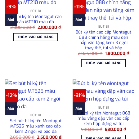
-9%
-11%
BÚT BI
Bút bi ký tên Montagut cao
Mới
Mới
cấp MT210 màu đỏ
Giá
Giá
BÚT BI
2.300.000
₫
2.100.000
₫
gốc
hiện
Bút ký tên cao cấp Montagut
là:
tại
088 chính hãng màu đen
THÊM VÀO GIỎ HÀNG
2.300.000 ₫.
là:
nắp vân tặng kèm 3 ngòi
2.100.000 ₫.
thay thế, túi và hộp
Giá
Giá
2.025.000
₫
1.800.000
₫
gốc
hiện
là:
tại
THÊM VÀO GIỎ HÀNG
2.025.000 ₫.
là:
1.800
-12%
-31%
BÚT BI
Mới
Mới
Bút bi ký tên Montagut 068
BÚT BI
màu vàng dập vân cao cấp
Set bút bi ký tên Montagut
kèm hộp đựng và túi
MT525 màu xanh cao cấp
Giá
Giá
980.000
₫
680.000
₫
kèm 2 ngòi và bao da
gốc
hiện
Giá
Giá
2.850.000
₫
2.500.000
₫
là:
tại
THÊM VÀO GIỎ HÀNG