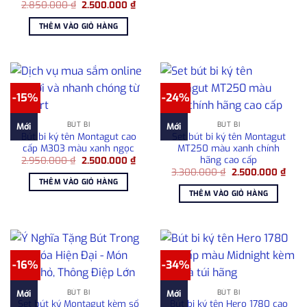
Giá
Giá
2.850.000
₫
2.500.000
₫
gốc
hiện
là:
tại
THÊM VÀO GIỎ HÀNG
2.850.000 ₫.
là:
2.500.000 ₫.
-15%
-24%
BÚT BI
BÚT BI
Mới
Mới
Bút bi ký tên Montagut cao
Set bút bi ký tên Montagut
cấp M303 màu xanh ngọc
MT250 màu xanh chính
hãng cao cấp
Giá
Giá
2.950.000
₫
2.500.000
₫
gốc
hiện
Giá
Giá
3.300.000
₫
2.500.000
₫
là:
tại
gốc
hiện
THÊM VÀO GIỎ HÀNG
2.950.000 ₫.
là:
là:
tại
THÊM VÀO GIỎ HÀNG
2.500.000 ₫.
3.300.000 ₫.
là:
2.50
-16%
-34%
BÚT BI
BÚT BI
Mới
Mới
Set bút ký Montagut kèm sổ
Bút bi ký tên Hero 1780 cao