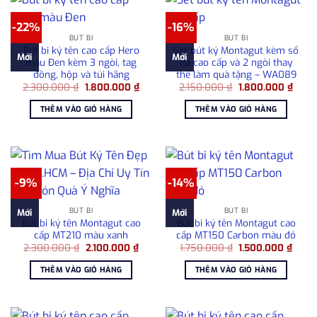
-22%
-16%
BÚT BI
BÚT BI
Bút bi ký tên cao cấp Hero
Set bút ký Montagut kèm sổ
Mới
Mới
màu Đen kèm 3 ngòi, tag
da cao cấp và 2 ngòi thay
đồng, hộp và túi hãng
thế làm quà tặng – WA089
Giá
Giá
Giá
Giá
2.300.000
₫
1.800.000
₫
2.150.000
₫
1.800.000
₫
gốc
hiện
gốc
hiện
là:
tại
là:
tại
THÊM VÀO GIỎ HÀNG
THÊM VÀO GIỎ HÀNG
2.300.000 ₫.
là:
2.150.000 ₫.
là:
1.800.000 ₫.
1.800
-9%
-14%
BÚT BI
BÚT BI
Mới
Mới
Bút bi ký tên Montagut cao
Bút bi ký tên Montagut cao
cấp MT210 màu xanh
cấp MT150 Carbon màu đỏ
Giá
Giá
Giá
Giá
2.300.000
₫
2.100.000
₫
1.750.000
₫
1.500.000
₫
gốc
hiện
gốc
hiện
là:
tại
là:
tại
THÊM VÀO GIỎ HÀNG
THÊM VÀO GIỎ HÀNG
2.300.000 ₫.
là:
1.750.000 ₫.
là:
2.100.000 ₫.
1.500