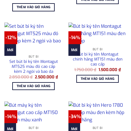
gốc
hiện
980.000 ₫.
là:
là:
tại
680.00
THÊM VÀO GIỎ HÀNG
2.850.000 ₫.
là:
2.500.000 ₫.
-12%
-14%
BÚT BI
Mới
Mới
Bút bi ký tên Montagut
BÚT BI
chính hãng MT151 màu đen
Set bút bi ký tên Montagut
cao cấp
MT525 màu đỏ cao cấp
Giá
Giá
1.750.000
₫
1.500.000
₫
kèm 2 ngòi và bao da
gốc
hiện
Giá
Giá
2.850.000
₫
2.500.000
₫
là:
tại
THÊM VÀO GIỎ HÀNG
gốc
hiện
1.750.000 ₫.
là:
là:
tại
1.500
THÊM VÀO GIỎ HÀNG
2.850.000 ₫.
là:
2.500.000 ₫.
-14%
-34%
BÚT BI
BÚT BI
Mới
Mới