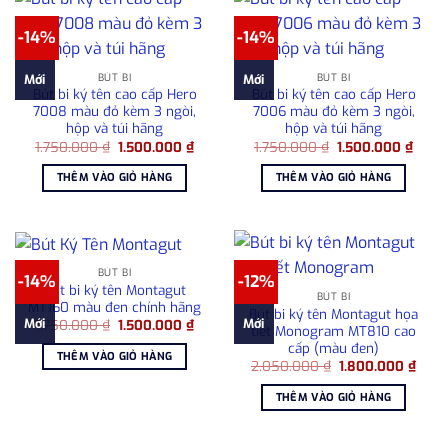
-14%
-14%
BÚT BI
BÚT BI
Mới
Mới
Bút bi ký tên cao cấp Hero
Bút bi ký tên cao cấp Hero
7008 màu đỏ kèm 3 ngòi,
7006 màu đỏ kèm 3 ngòi,
hộp và túi hãng
hộp và túi hãng
Giá
Giá
Giá
Giá
1.750.000
₫
1.500.000
₫
1.750.000
₫
1.500.000
₫
gốc
hiện
gốc
hiện
là:
tại
là:
tại
THÊM VÀO GIỎ HÀNG
THÊM VÀO GIỎ HÀNG
1.750.000 ₫.
là:
1.750.000 ₫.
là:
1.500.000 ₫.
1.500
BÚT BI
-14%
-12%
Bút bi ký tên Montagut
BÚT BI
MT160 màu đen chính hãng
Bút bi ký tên Montagut họa
Giá
Giá
Mới
Mới
1.750.000
₫
1.500.000
₫
tiết Monogram MT810 cao
gốc
hiện
cấp (màu đen)
là:
tại
THÊM VÀO GIỎ HÀNG
1.750.000 ₫.
là:
Giá
Giá
2.050.000
₫
1.800.000
₫
1.500.000 ₫.
gốc
hiện
là:
tại
THÊM VÀO GIỎ HÀNG
2.050.000 ₫.
là:
1.80