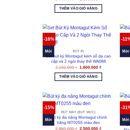
gốc
hiện
là:
tại
THÊM VÀO GIỎ HÀNG
1.750.000 ₫.
là:
1.500.000 ₫.
-16%
-11
Bút
Mới
Mới
BÚT BI
Set bút ký Montagut kèm sổ da cao
cấp và 2 ngòi thay thế WA088
Giá
Giá
2.150.000
₫
1.800.000
₫
gốc
hiện
là:
tại
THÊM VÀO GIỎ HÀNG
2.150.000 ₫.
là:
1.800.000 ₫.
-15%
-31
BÚT MÁY (BÚT MỰC)
Bút ký đa năng Montagut chính
Mới
Mới
hãng MT0255 màu đen
B
Giá
Giá
2.950.000
₫
2.500.000
₫
Sta