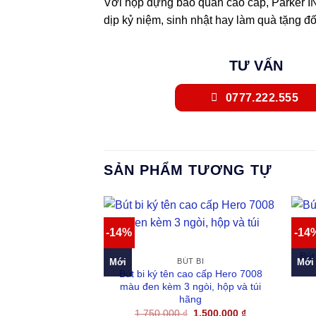
Với hộp đựng bảo quản cao cấp, Parker 
dịp kỷ niệm, sinh nhật hay làm quà tặng đố
TƯ VẤN
0777.222.555
SẢN PHẨM TƯƠNG TỰ
-14%
-14
Bút
Mới
Mới
BÚT BI
Bút bi ký tên cao cấp Hero 7008
màu đen kèm 3 ngòi, hộp và túi
hãng
Giá
Giá
1.750.000
₫
1.500.000
₫