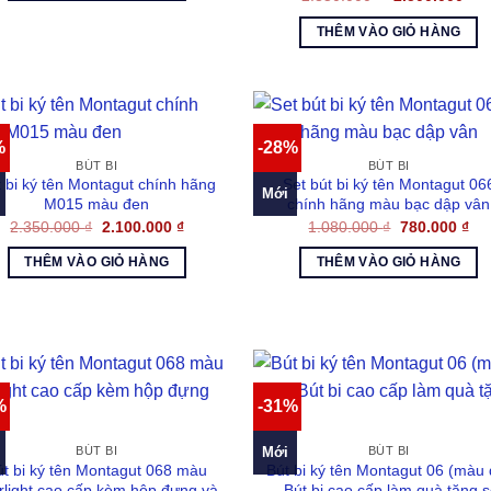
1.500.000 ₫.
gốc
hi
là:
tại
THÊM VÀO GIỎ HÀNG
2.850.000 ₫.
là:
2.
%
-28%
BÚT BI
BÚT BI
 bi ký tên Montagut chính hãng
Set bút bi ký tên Montagut 06
Mới
M015 màu đen
chính hãng màu bạc dập vân
Giá
Giá
Giá
Gi
2.350.000
₫
2.100.000
₫
1.080.000
₫
780.000
₫
gốc
hiện
gốc
hiệ
là:
tại
là:
tại
THÊM VÀO GIỎ HÀNG
THÊM VÀO GIỎ HÀNG
2.350.000 ₫.
là:
1.080.000 ₫.
là:
2.100.000 ₫.
780
%
-31%
Mới
BÚT BI
BÚT BI
út bi ký tên Montagut 068 màu
Bút bi ký tên Montagut 06 (màu 
rlight cao cấp kèm hộp đựng và
– Bút bi cao cấp làm quà tặng 