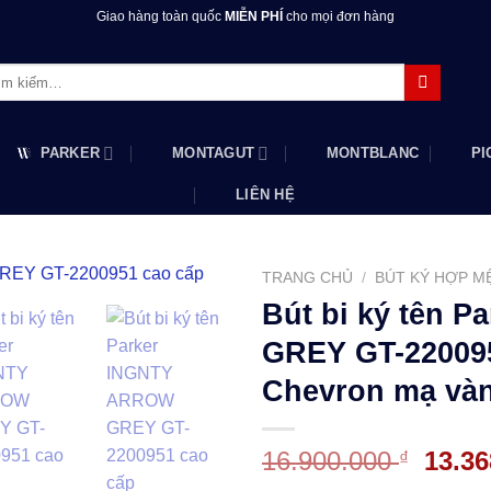
Giao hàng toàn quốc
MIỄN PHÍ
cho mọi đơn hàng
m:
PARKER
MONTAGUT
MONTBLANC
PI
LIÊN HỆ
TRANG CHỦ
/
BÚT KÝ HỢP M
Bút bi ký tên 
GREY GT-220095
Chevron mạ và
Giá
16.900.000
13.3
₫
gốc