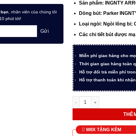
Sản phẩm: INGNTY ARR
là:
16.90
 bạn
, nhân viên của chúng tôi
Dòng bút: Parker INGNT
10 phút tới!
Loại ngòi: Ngòi lông bi;
Các chi tiết bút được m
Miễn phí giao hàng cho mọ
Thời gian giao hàng toàn q
Hỗ trợ đổi trả miễn phí tro
Hỗ trợ thanh toán khi nhậ
Bút bi ký tên Parker INGNTY 
THÊM
WIIX TẶNG KÈM