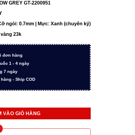
OW GREY GT-2200951
tại
0.000 ₫.
là:
Y
13.368.000 ₫.
Cỡ ngòi: 0.7mm | Mực: Xanh (chuyên ký)
ạ vàng 23k
i đơn hàng
uốc 1 - 4 ngày
ng 7 ngày
n hàng - Ship COD
ARROW GREY GT-2200951 cao cấp thiết kế Chevron mạ vàng 23k s
 VÀO GIỎ HÀNG