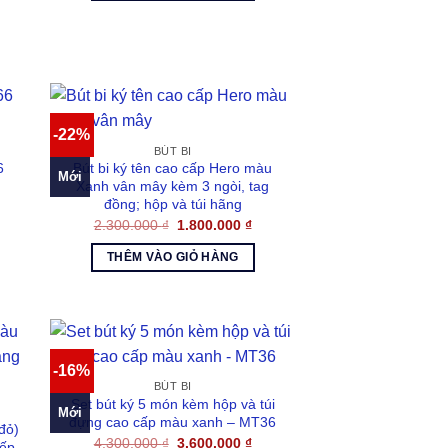
2.100.000 ₫.
ện
500.000 ₫.
-22%
BÚT BI
6
Bút bi ký tên cao cấp Hero màu
Mới
Xanh vân mây kèm 3 ngòi, tag
đồng; hộp và túi hãng
á
n
Giá
Giá
2.300.000
₫
1.800.000
₫
gốc
hiện
là:
tại
THÊM VÀO GIỎ HÀNG
.000 ₫.
2.300.000 ₫.
là:
1.800.000 ₫.
-16%
BÚT BI
Set bút ký 5 món kèm hộp và túi
Mới
đựng cao cấp màu xanh – MT36
đỏ)
Giá
Giá
4.300.000
₫
3.600.000
₫
sếp