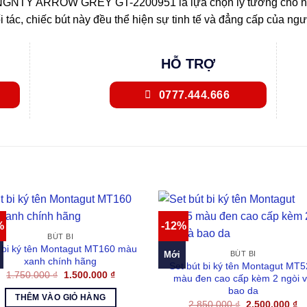
INGNTY ARROW GREY GT-2200951 là lựa chọn lý tưởng cho nhữ
i tác, chiếc bút này đều thể hiện sự tinh tế và đẳng cấp của ngư
HỖ TRỢ
0777.444.666
%
-12%
BÚT BI
 bi ký tên Montagut MT160 màu
Mới
BÚT BI
xanh chính hãng
Set bút bi ký tên Montagut MT
Giá
Giá
1.750.000
₫
1.500.000
₫
màu đen cao cấp kèm 2 ngòi 
gốc
hiện
bao da
là:
tại
THÊM VÀO GIỎ HÀNG
1.750.000 ₫.
là:
Giá
Gi
2.850.000
₫
2.500.000
₫