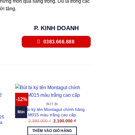
ng món quà sang trọng. Dù là trong các
ời tặng.
P. KINH DOANH
0383.666.888
-12%
BÚT BI
Bút bi ký tên Montagut chính hãng
Mới
M015 màu trắng cao cấp
525
Giá
Giá
2.390.000
₫
2.100.000
₫
và
gốc
hiện
là:
tại
THÊM VÀO GIỎ HÀNG
2.390.000 ₫.
là:
á