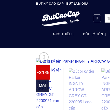
Bỏ
BÚT KÝ CAO CẤP | BÚT LÀM QUÀ
qua
nội
Tìm
dung
kiế
GIỚI THIỆU
BÚT KÝ TÊN
-21%
Mới