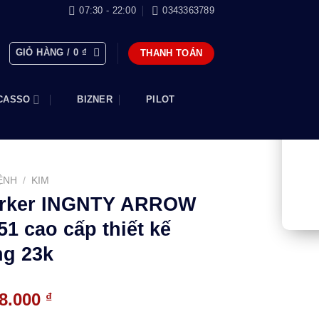
07:30 - 22:00
0343363789
GIỎ HÀNG /
0
₫
THANH TOÁN
CASSO
BIZNER
PILOT
ỆNH
/
KIM
Parker INGNTY ARROW
1 cao cấp thiết kế
ng 23k
Giá
68.000
₫
hiện