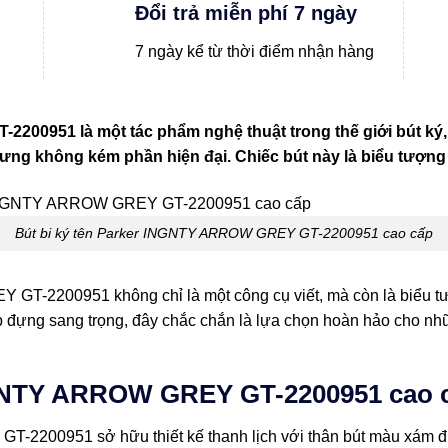
Đổi trả miễn phí 7 ngày
7 ngày kể từ thời điểm nhận hàng
00951 là một tác phẩm nghệ thuật trong thế giới bút ký, n
hưng không kém phần hiện đại. Chiếc bút này là biểu tượn
Bút bi ký tên Parker INGNTY ARROW GREY GT-2200951 cao cấp
-2200951 không chỉ là một công cụ viết, mà còn là biểu tư
hộp đựng sang trọng, đây chắc chắn là lựa chọn hoàn hảo cho nhữn
INGNTY ARROW GREY GT-2200951 cao 
200951 sở hữu thiết kế thanh lịch với thân bút màu xám đượ