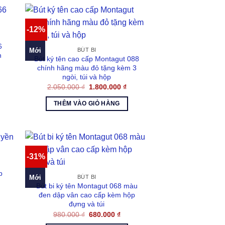
-12%
6
Mới
BÚT BI
n
Bút ký tên cao cấp Montagut 088
á
chính hãng màu đỏ tặng kèm 3
n
ngòi, túi và hộp
Giá
Giá
2.050.000
₫
1.800.000
₫
.000 ₫.
gốc
hiện
là:
tại
THÊM VÀO GIỎ HÀNG
2.050.000 ₫.
là:
1.800.000 ₫.
-31%
p
Mới
BÚT BI
Bút bi ký tên Montagut 068 màu
á
đen dập vân cao cấp kèm hộp
ện
đựng và túi
Giá
Giá
980.000
₫
680.000
₫
500.000 ₫.
gốc
hiện