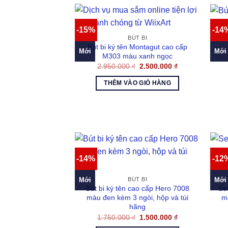
-15%
-14
Bút
BÚT BI
Bút bi ký tên Montagut cao cấp
Mới
Mới
M303 màu xanh ngọc
Giá
Giá
2.950.000
₫
2.500.000
₫
gốc
hiện
là:
tại
THÊM VÀO GIỎ HÀNG
2.950.000 ₫.
là:
2.500.000 ₫.
-14%
-12
Mới
Mới
BÚT BI
Bút bi ký tên cao cấp Hero 7008
Se
màu đen kèm 3 ngòi, hộp và túi
m
hãng
Giá
Giá
1.750.000
₫
1.500.000
₫
gốc
hiện