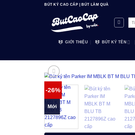
Bỏ
BÚT KÝ CAO CẤP | BÚT LÀM QUÀ
qua
nội
Tìm
dung
kiế
GIỚI THIỆU
BÚT KÝ TÊN
-26%
Mới