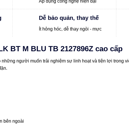
Áp dụng công nghệ hiện đại
g
Dễ bảo quản, thay thế
Ít hỏng hóc, dễ thay ngòi - mực
BLK BT M BLU TB 2127896Z cao cấp
những người muốn trải nghiệm sự linh hoạt và tiện lợi trong vi
đặn.
n bên ngoài