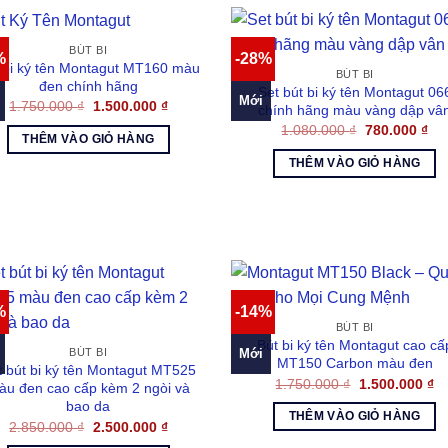
BÚT BI
%
-28%
 bi ký tên Montagut MT160 màu
BÚT BI
đen chính hãng
Set bút bi ký tên Montagut 06
Mới
Giá
Giá
1.750.000
₫
1.500.000
₫
chính hãng màu vàng dập vâ
gốc
hiện
Giá
Gi
1.080.000
₫
780.000
₫
là:
tại
THÊM VÀO GIỎ HÀNG
gốc
hiệ
1.750.000 ₫.
là:
là:
tại
1.500.000 ₫.
THÊM VÀO GIỎ HÀNG
1.080.000 ₫.
là:
780
%
-14%
BÚT BI
Bút bi ký tên Montagut cao cấ
Mới
BÚT BI
MT150 Carbon màu đen
t bút bi ký tên Montagut MT525
Giá
Gi
1.750.000
₫
1.500.000
₫
àu đen cao cấp kèm 2 ngòi và
gốc
hi
bao da
là:
tại
THÊM VÀO GIỎ HÀNG
1.750.000 ₫.
là:
Giá
Giá
2.850.000
₫
2.500.000
₫
1.
gốc
hiện