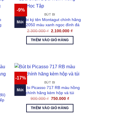
-9%
BÚT BI
p
Bút bi ký tên Montagut chính hãng
Mới
g
MT2050 màu xanh ngọc đính đá
Giá
Giá
2.300.000
₫
2.100.000
₫
gốc
hiện
là:
tại
THÊM VÀO GIỎ HÀNG
2.300.000 ₫.
là:
000 ₫.
2.100.000 ₫.
-17%
BÚT BI
Bút bi Picasso 717 RB màu hồng
Mới
chính hãng kèm hộp và túi
đỏ)
Giá
Giá
900.000
₫
750.000
₫
sếp
gốc
hiện
là:
tại
THÊM VÀO GIỎ HÀNG
900.000 ₫.
là:
750.000 ₫.
000 ₫.