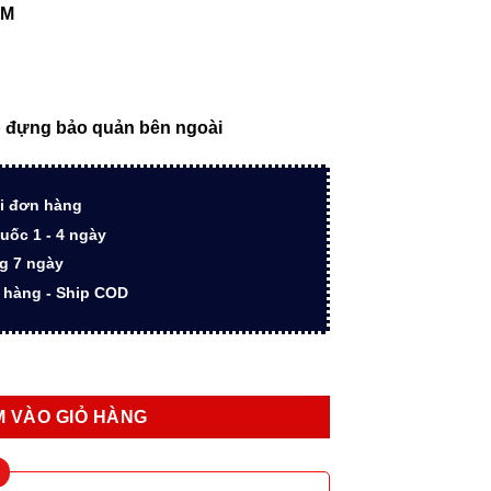
000 ₫.
là:
IM
1.450.000 ₫.
 đựng bảo quản bên ngoài
i đơn hàng
uốc 1 - 4 ngày
ng 7 ngày
n hàng - Ship COD
 M BLU TB 2127896Z cao cấp số lượng
 VÀO GIỎ HÀNG