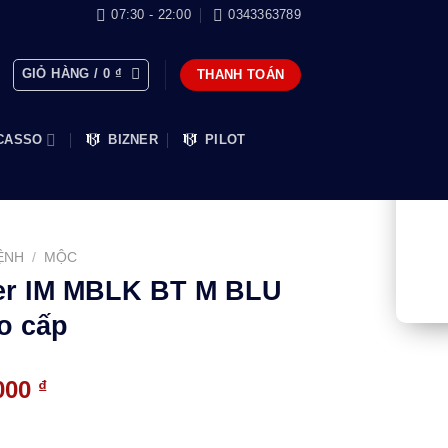
07:30 - 22:00
0343363789
GIỎ HÀNG /
0
₫
THANH TOÁN
CASSO
BIZNER
PILOT
ỆNH
/
MỘC
ker IM MBLK BT M BLU
o cấp
Giá
.000
₫
hiện
tại