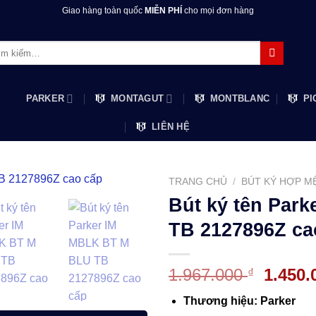
Giao hàng toàn quốc
MIỄN PHÍ
cho mọi đơn hàng
m:
PARKER
MONTAGUT
MONTBLANC
PI
LIÊN HỆ
TRANG CHỦ
/
BÚT KÝ HỢP M
Bút ký tên Par
TB 2127896Z ca
Giá
1.967.000
1.450
₫
gốc
Thương hiệu: Parker
là: