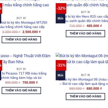
%
-32%
BÚT BI
Bút bi ký tên Hero 815 cao cấ
Mới
BÚT BI
màu xanh quân đội chính hãn
t bút bi ký tên Montagut MT250
Giá
Giá
715.000
₫
485.000
₫
àu trắng chính hãng cao cấp
gốc
hiện
Giá
Giá
3.300.000
₫
2.500.000
₫
là:
tại
THÊM VÀO GIỎ HÀNG
gốc
hiện
715.000 ₫.
là:
là:
tại
485.
THÊM VÀO GIỎ HÀNG
3.300.000 ₫.
là:
2.500.000 ₫.
%
-31%
BÚT BI
t bi Picasso 717 RB màu trắng
Mới
BÚT BI
chính hãng kèm hộp và túi
Bút bi ký tên Montagut 06 (màu 
Giá
Giá
900.000
₫
750.000
₫
– Bút bi cao cấp làm quà tặng 
gốc
hiện
Giá
Giá
980.000
₫
680.000
₫
là:
tại
THÊM VÀO GIỎ HÀNG
gốc
hiện
900.000 ₫.
là:
là:
tại
750.000 ₫.
THÊM VÀO GIỎ HÀNG
980.000 ₫.
là:
680.