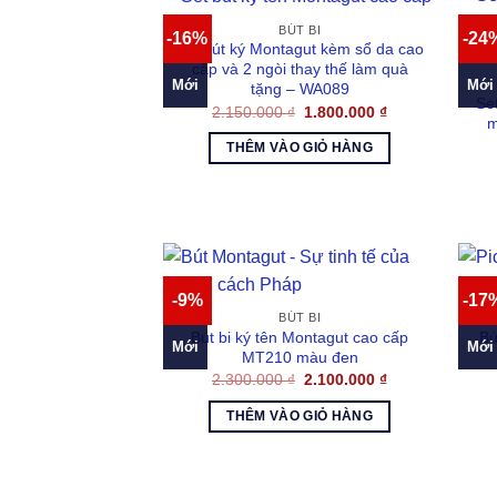
BÚT BI
-16%
-24
Set bút ký Montagut kèm sổ da cao
cấp và 2 ngòi thay thế làm quà
Mới
Mới
tặng – WA089
Se
Giá
Giá
2.150.000
₫
1.800.000
₫
m
gốc
hiện
là:
tại
THÊM VÀO GIỎ HÀNG
2.150.000 ₫.
là:
1.800.000 ₫.
-9%
-17
BÚT BI
Bút bi ký tên Montagut cao cấp
Bú
Mới
Mới
MT210 màu đen
Giá
Giá
2.300.000
₫
2.100.000
₫
gốc
hiện
là:
tại
THÊM VÀO GIỎ HÀNG
2.300.000 ₫.
là:
2.100.000 ₫.