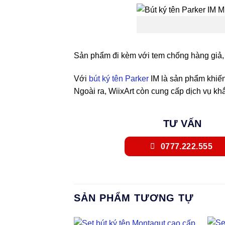
Sản phẩm đi kèm với tem chống hàng giả, 
Với
bút ký tên Parker
IM là sản phẩm khiến
Ngoài ra, WiixArt còn cung cấp dịch vụ kh
TƯ VẤN
0777.222.555
SẢN PHẨM TƯƠNG TỰ