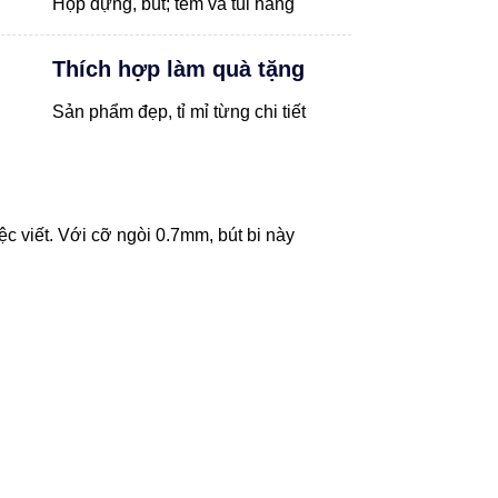
Hộp đựng, bút; tem và túi hãng
Thích hợp làm quà tặng
Sản phẩm đẹp, tỉ mỉ từng chi tiết
ệc viết. Với cỡ ngòi 0.7mm, bút bi này