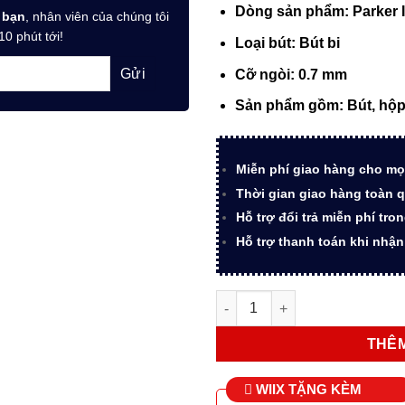
1.967.
Dòng sản phẩm: Parker 
 bạn
, nhân viên của chúng tôi
10 phút tới!
Loại bút: Bút bi
Cỡ ngòi: 0.7 mm
Sản phẩm gồm: Bút, hộp
Miễn phí giao hàng cho mọ
Thời gian giao hàng toàn q
Hỗ trợ đổi trả miễn phí tro
Hỗ trợ thanh toán khi nhậ
Bút ký tên Parker IM MBLK BT
THÊM
WIIX TẶNG KÈM