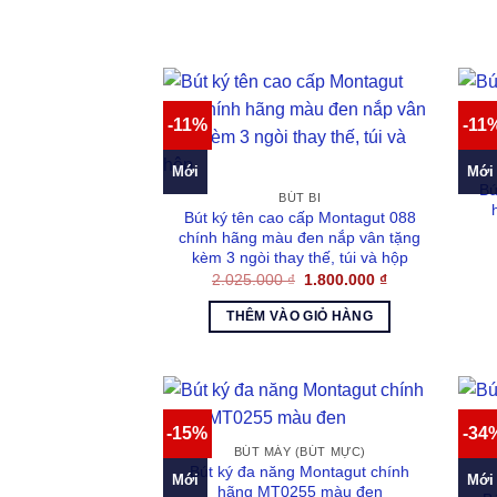
-11%
-11
Mới
Mới
Bú
BÚT BI
Bút ký tên cao cấp Montagut 088
chính hãng màu đen nắp vân tặng
kèm 3 ngòi thay thế, túi và hộp
Giá
Giá
2.025.000
₫
1.800.000
₫
gốc
hiện
là:
tại
THÊM VÀO GIỎ HÀNG
2.025.000 ₫.
là:
1.800.000 ₫.
-15%
-34
BÚT MÁY (BÚT MỰC)
Bút ký đa năng Montagut chính
Mới
Mới
hãng MT0255 màu đen