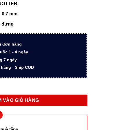
₫.
là:
 JOTTER
878.000 ₫.
: 0.7 mm
p đựng
i đơn hàng
uốc 1 - 4 ngày
ng 7 ngày
n hàng - Ship COD
Red CT TB6 1953348 cao cấp số lượng
 VÀO GIỎ HÀNG
 quà tặng