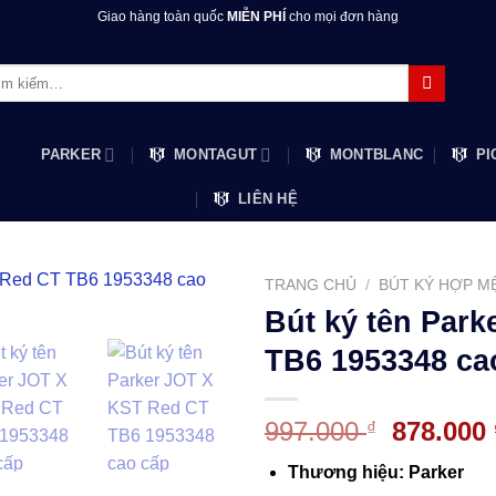
Giao hàng toàn quốc
MIỄN PHÍ
cho mọi đơn hàng
m:
PARKER
MONTAGUT
MONTBLANC
PI
LIÊN HỆ
TRANG CHỦ
/
BÚT KÝ HỢP M
Bút ký tên Par
TB6 1953348 ca
Giá
997.000
878.000
₫
gốc
Thương hiệu: Parker
là: