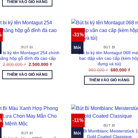
là:
tại
THÊM VÀO GIỎ HÀNG
2.050.000 ₫.
là:
1.800.000 ₫.
%
-31%
Mới
BÚT BI
BÚT BI
t bi ký tên Montagut 254 chính
Bút bi ký tên Montagut 068 m
hãng hộp gỗ đính đá cao cấp
bạc dập vân cao cấp (kèm hộ
đựng và túi)
Giá
Giá
2.800.000
₫
2.500.000
₫
gốc
hiện
Giá
Giá
980.000
₫
680.000
₫
là:
tại
gốc
hiện
THÊM VÀO GIỎ HÀNG
2.800.000 ₫.
là:
là:
tại
THÊM VÀO GIỎ HÀNG
2.500.000 ₫.
980.000 ₫.
là:
680.
%
-11%
BÚT BI
Bút Bi Montblanc Meisterstück 
Mới
BÚT BI
Gold Coated Classique