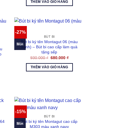
là:
tại
THÊM VÀO GIỎ HÀNG
980.000 ₫.
là:
680.000 ₫.
-27%
BÚT BI
Bút bi ký tên Montagut 06 (màu
Mới
xanh) – Bút bi cao cấp làm quà
àu
tặng sếp
p
Giá
Giá
930.000
₫
680.000
₫
gốc
hiện
là:
tại
THÊM VÀO GIỎ HÀNG
930.000 ₫.
là:
680.000 ₫.
000 ₫.
-15%
BÚT BI
164
Bút bi ký tên Montagut cao cấp
Mới
M303 màu xanh navy