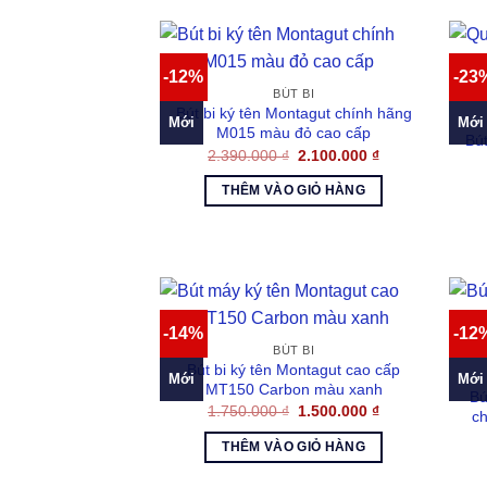
-12%
-23
BÚT BI
Bút bi ký tên Montagut chính hãng
Mới
Mới
M015 màu đỏ cao cấp
Bút
Giá
Giá
2.390.000
₫
2.100.000
₫
gốc
hiện
là:
tại
THÊM VÀO GIỎ HÀNG
2.390.000 ₫.
là:
2.100.000 ₫.
-14%
-12
BÚT BI
Bút bi ký tên Montagut cao cấp
Mới
Mới
MT150 Carbon màu xanh
Bú
Giá
Giá
1.750.000
₫
1.500.000
₫
c
gốc
hiện
là:
tại
THÊM VÀO GIỎ HÀNG
1.750.000 ₫.
là:
1.500.000 ₫.