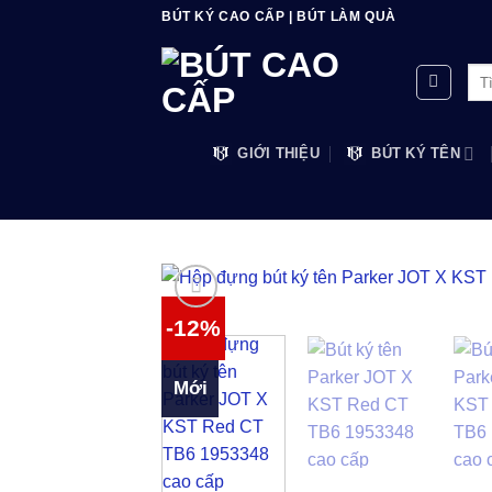
Bỏ
BÚT KÝ CAO CẤP | BÚT LÀM QUÀ
qua
nội
Tìm
dung
kiế
GIỚI THIỆU
BÚT KÝ TÊN
-12%
Mới