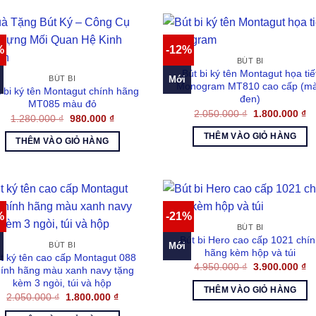
%
-12%
BÚT BI
Bút bi ký tên Montagut họa tiế
Mới
BÚT BI
Monogram MT810 cao cấp (m
 bi ký tên Montagut chính hãng
đen)
MT085 màu đỏ
Giá
Gi
2.050.000
₫
1.800.000
₫
Giá
Giá
1.280.000
₫
980.000
₫
gốc
hi
gốc
hiện
là:
tại
là:
tại
THÊM VÀO GIỎ HÀNG
2.050.000 ₫.
là:
THÊM VÀO GIỎ HÀNG
1.280.000 ₫.
là:
1.
980.000 ₫.
%
-21%
BÚT BI
Bút bi Hero cao cấp 1021 chín
Mới
BÚT BI
hãng kèm hộp và túi
t ký tên cao cấp Montagut 088
Giá
Gi
4.950.000
₫
3.900.000
₫
hính hãng màu xanh navy tặng
gốc
hi
kèm 3 ngòi, túi và hộp
là:
tại
THÊM VÀO GIỎ HÀNG
4.950.000 ₫.
là:
Giá
Giá
2.050.000
₫
1.800.000
₫
3.
gốc
hiện