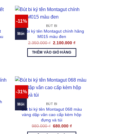
-11%
BÚT BI
t
Bút bi ký tên Montagut chính hãng
Mới
àu
M015 màu đen
Giá
Giá
2.350.000
₫
2.100.000
₫
gốc
hiện
á
là:
tại
ện
THÊM VÀO GIỎ HÀNG
2.350.000 ₫.
là:
2.100.000 ₫.
800.000 ₫.
-31%
h
Mới
BÚT BI
Bút bi ký tên Montagut 068 màu
á
vàng dập vân cao cấp kèm hộp
ện
đựng và túi
Giá
Giá
980.000
₫
680.000
₫
900.000 ₫.
gốc
hiện