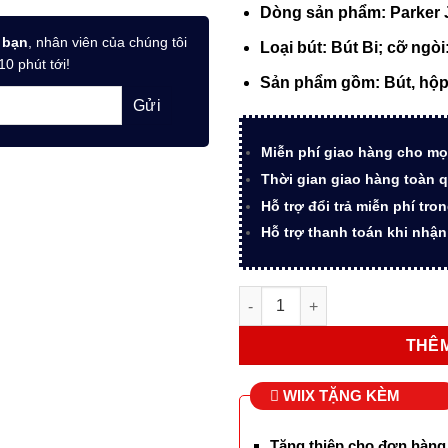
997.000 
Dòng sản phẩm: Parker
 bạn
, nhân viên của chúng tôi
Loại bút: Bút Bi; c
ỡ ngòi
10 phút tới!
Sản phẩm gồm: Bút, hộ
Miễn phí giao hàng cho mọ
Thời gian giao hàng toàn q
Hỗ trợ đổi trả miễn phí tro
Hỗ trợ thanh toán khi nhậ
Bút ký tên Parker JOT X KST 
THÊM
WIIX TẶNG KÈM
Tặng thiệp cho đơn hàng