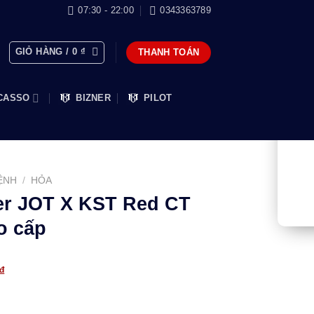
07:30 - 22:00
0343363789
GIỎ HÀNG /
0
₫
THANH TOÁN
CASSO
BIZNER
PILOT
ỆNH
/
HỎA
ker JOT X KST Red CT
o cấp
Giá
₫
hiện
tại