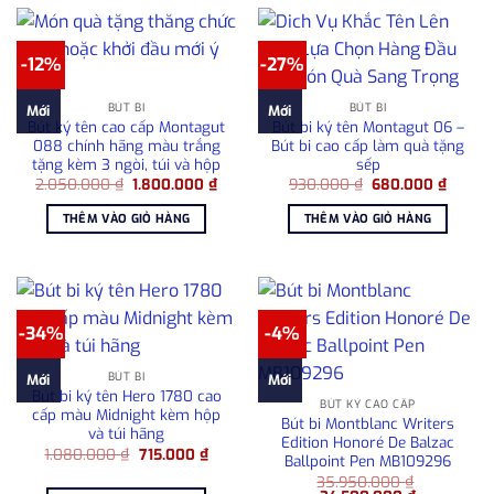
-12%
-27%
BÚT BI
BÚT BI
Mới
Mới
Bút ký tên cao cấp Montagut
Bút bi ký tên Montagut 06 –
088 chính hãng màu trắng
Bút bi cao cấp làm quà tặng
tặng kèm 3 ngòi, túi và hộp
sếp
Giá
Giá
Giá
Giá
2.050.000
₫
1.800.000
₫
930.000
₫
680.000
₫
gốc
hiện
gốc
hiện
là:
tại
là:
tại
THÊM VÀO GIỎ HÀNG
THÊM VÀO GIỎ HÀNG
2.050.000 ₫.
là:
930.000 ₫.
là:
1.800.000 ₫.
680.00
-34%
-4%
BÚT BI
Mới
Mới
Bút bi ký tên Hero 1780 cao
BÚT KÝ CAO CẤP
cấp màu Midnight kèm hộp
Bút bi Montblanc Writers
và túi hãng
Edition Honoré De Balzac
Giá
Giá
1.080.000
₫
715.000
₫
Ballpoint Pen MB109296
gốc
hiện
là:
tại
35.950.000
₫