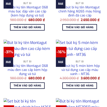
BÚT BI
BÚT BI
Mới
Mới
Bút bi ký tên Montagut 068
Set bút bi ký tên Montagut
màu bạc dập vân cao cấp
chính hãng M265 màu hồng
(kèm hộp đựng và túi)
đính đá cao cấp
Giá
Giá
Giá
Giá
980.000
₫
680.000
₫
2.950.000
₫
2.650.000
₫
gốc
hiện
gốc
hiện
là:
tại
là:
tại
THÊM VÀO GIỎ HÀNG
THÊM VÀO GIỎ HÀNG
980.000 ₫.
là:
2.950.000 ₫.
là:
680.000 ₫.
2.65
-31%
-16%
BÚT BI
BÚT BI
Mới
Mới
Bút bi ký tên Montagut 068
Set bút ký 5 món kèm hộp
màu đen cao cấp kèm hộp
và túi đựng cao cấp màu
đựng và túi
xanh – MT36
Giá
Giá
Giá
Giá
980.000
₫
680.000
₫
4.300.000
₫
3.600.000
₫
gốc
hiện
gốc
hiện
là:
tại
là:
tại
THÊM VÀO GIỎ HÀNG
THÊM VÀO GIỎ HÀNG
980.000 ₫.
là:
4.300.000 ₫.
là:
680.000 ₫.
3.60