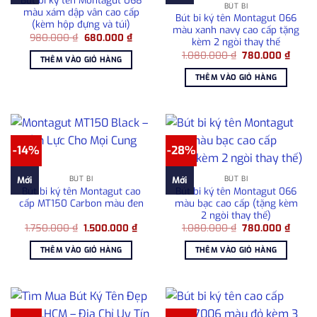
Bút bi ký tên Montagut 068
BÚT BI
màu xám dập vân cao cấp
Bút bi ký tên Montagut 066
(kèm hộp đựng và túi)
màu xanh navy cao cấp tặng
Giá
Giá
980.000
₫
680.000
₫
kèm 2 ngòi thay thế
gốc
hiện
Giá
Giá
là:
tại
1.080.000
₫
780.000
₫
THÊM VÀO GIỎ HÀNG
gốc
hiện
980.000 ₫.
là:
là:
tại
680.000 ₫.
THÊM VÀO GIỎ HÀNG
1.080.000 ₫.
là:
780.0
-14%
-28%
BÚT BI
BÚT BI
Mới
Mới
Bút bi ký tên Montagut cao
Bút bi ký tên Montagut 066
cấp MT150 Carbon màu đen
màu bạc cao cấp (tặng kèm
2 ngòi thay thế)
Giá
Giá
Giá
Giá
1.750.000
₫
1.500.000
₫
1.080.000
₫
780.000
₫
gốc
hiện
gốc
hiện
là:
tại
là:
tại
THÊM VÀO GIỎ HÀNG
THÊM VÀO GIỎ HÀNG
1.750.000 ₫.
là:
1.080.000 ₫.
là:
1.500.000 ₫.
780.0