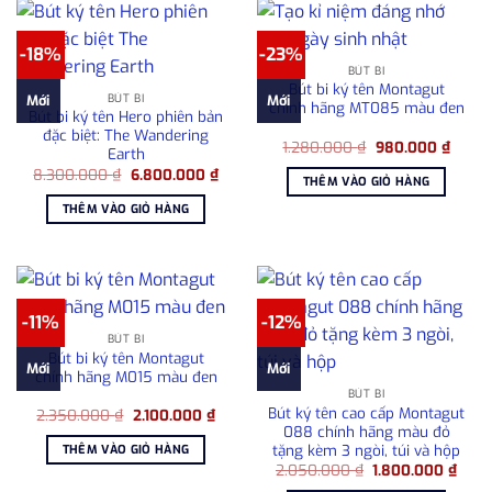
-18%
-23%
BÚT BI
Bút bi ký tên Montagut
BÚT BI
Mới
Mới
chính hãng MT085 màu đen
Bút bi ký tên Hero phiên bản
đặc biệt: The Wandering
Giá
Giá
1.280.000
₫
980.000
₫
Earth
gốc
hiện
Giá
Giá
8.300.000
₫
6.800.000
₫
là:
tại
THÊM VÀO GIỎ HÀNG
gốc
hiện
1.280.000 ₫.
là:
là:
tại
980.0
THÊM VÀO GIỎ HÀNG
8.300.000 ₫.
là:
6.800.000 ₫.
-11%
-12%
BÚT BI
Bút bi ký tên Montagut
Mới
Mới
chính hãng M015 màu đen
BÚT BI
Bút ký tên cao cấp Montagut
Giá
Giá
2.350.000
₫
2.100.000
₫
gốc
hiện
088 chính hãng màu đỏ
là:
tại
tặng kèm 3 ngòi, túi và hộp
THÊM VÀO GIỎ HÀNG
2.350.000 ₫.
là:
Giá
Giá
2.050.000
₫
1.800.000
₫
2.100.000 ₫.
gốc
hiện