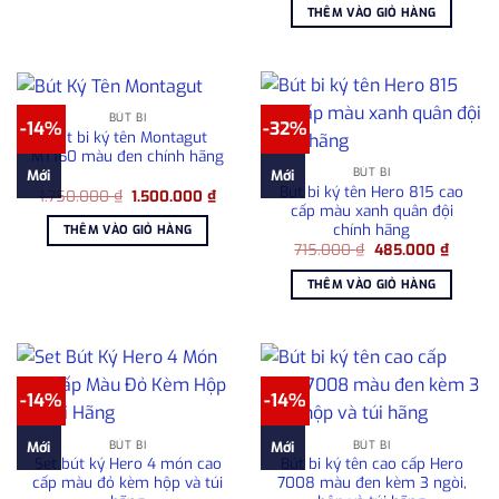
là:
tại
THÊM VÀO GIỎ HÀNG
2.050.000 ₫.
là:
1.80
BÚT BI
-14%
-32%
Bút bi ký tên Montagut
MT160 màu đen chính hãng
BÚT BI
Mới
Mới
Bút bi ký tên Hero 815 cao
Giá
Giá
1.750.000
₫
1.500.000
₫
gốc
hiện
cấp màu xanh quân đội
là:
tại
chính hãng
THÊM VÀO GIỎ HÀNG
1.750.000 ₫.
là:
Giá
Giá
715.000
₫
485.000
₫
1.500.000 ₫.
gốc
hiện
là:
tại
THÊM VÀO GIỎ HÀNG
715.000 ₫.
là:
485.00
-14%
-14%
BÚT BI
BÚT BI
Mới
Mới
Set bút ký Hero 4 món cao
Bút bi ký tên cao cấp Hero
cấp màu đỏ kèm hộp và túi
7008 màu đen kèm 3 ngòi,