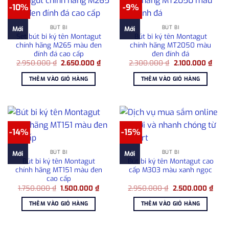
-10%
-9%
BÚT BI
BÚT BI
Mới
Mới
Set bút bi ký tên Montagut
Bút bi ký tên Montagut
chính hãng M265 màu đen
chính hãng MT2050 màu
đính đá cao cấp
đen đính đá
Giá
Giá
Giá
Giá
2.950.000
₫
2.650.000
₫
2.300.000
₫
2.100.000
₫
gốc
hiện
gốc
hiện
là:
tại
là:
tại
THÊM VÀO GIỎ HÀNG
THÊM VÀO GIỎ HÀNG
2.950.000 ₫.
là:
2.300.000 ₫.
là:
2.650.000 ₫.
2.100
-14%
-15%
BÚT BI
BÚT BI
Mới
Mới
Bút bi ký tên Montagut
Bút bi ký tên Montagut cao
chính hãng MT151 màu đen
cấp M303 màu xanh ngọc
cao cấp
Giá
Giá
Giá
Giá
1.750.000
₫
1.500.000
₫
2.950.000
₫
2.500.000
₫
gốc
hiện
gốc
hiện
là:
tại
là:
tại
THÊM VÀO GIỎ HÀNG
THÊM VÀO GIỎ HÀNG
1.750.000 ₫.
là:
2.950.000 ₫.
là:
1.500.000 ₫.
2.50