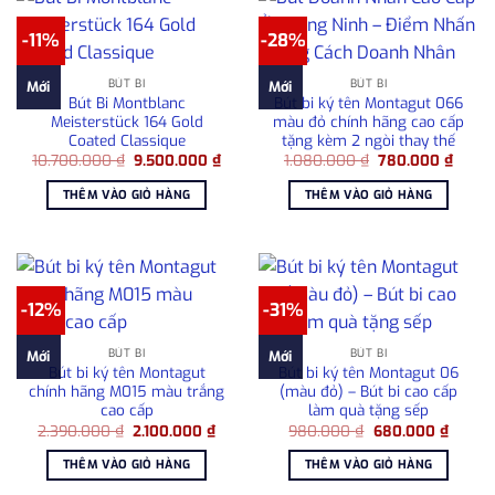
-11%
-28%
BÚT BI
BÚT BI
Mới
Mới
Bút Bi Montblanc
Bút bi ký tên Montagut 066
Meisterstück 164 Gold
màu đỏ chính hãng cao cấp
Coated Classique
tặng kèm 2 ngòi thay thế
Giá
Giá
Giá
Giá
10.700.000
₫
9.500.000
₫
1.080.000
₫
780.000
₫
gốc
hiện
gốc
hiện
là:
tại
là:
tại
THÊM VÀO GIỎ HÀNG
THÊM VÀO GIỎ HÀNG
10.700.000 ₫.
là:
1.080.000 ₫.
là:
9.500.000 ₫.
780.0
-12%
-31%
BÚT BI
BÚT BI
Mới
Mới
Bút bi ký tên Montagut
Bút bi ký tên Montagut 06
chính hãng M015 màu trắng
(màu đỏ) – Bút bi cao cấp
cao cấp
làm quà tặng sếp
Giá
Giá
Giá
Giá
2.390.000
₫
2.100.000
₫
980.000
₫
680.000
₫
gốc
hiện
gốc
hiện
là:
tại
là:
tại
THÊM VÀO GIỎ HÀNG
THÊM VÀO GIỎ HÀNG
2.390.000 ₫.
là:
980.000 ₫.
là:
2.100.000 ₫.
680.00