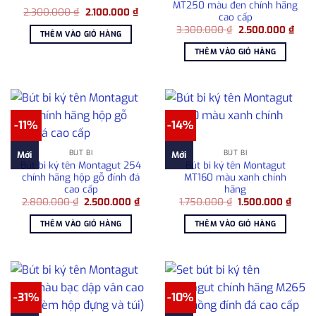
MT250 màu đen chính hãng
Giá
Giá
2.300.000
₫
2.100.000
₫
cao cấp
gốc
hiện
Giá
Giá
là:
tại
3.300.000
₫
2.500.000
₫
THÊM VÀO GIỎ HÀNG
gốc
hiện
2.300.000 ₫.
là:
là:
tại
2.100.000 ₫.
THÊM VÀO GIỎ HÀNG
3.300.000 ₫.
là:
2.50
-11%
-14%
BÚT BI
BÚT BI
Mới
Mới
Bút bi ký tên Montagut 254
Bút bi ký tên Montagut
chính hãng hộp gỗ đính đá
MT160 màu xanh chính
cao cấp
hãng
Giá
Giá
Giá
Giá
2.800.000
₫
2.500.000
₫
1.750.000
₫
1.500.000
₫
gốc
hiện
gốc
hiện
là:
tại
là:
tại
THÊM VÀO GIỎ HÀNG
THÊM VÀO GIỎ HÀNG
2.800.000 ₫.
là:
1.750.000 ₫.
là:
2.500.000 ₫.
1.500
-31%
-10%