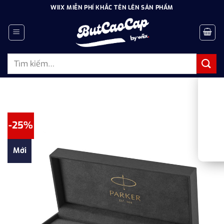
Bỏ
WIIX MIỄN PHÍ KHẮC TÊN LÊN SẢN PHẨM
qua
nội
dung
Tìm
kiếm:
-25%
Mới