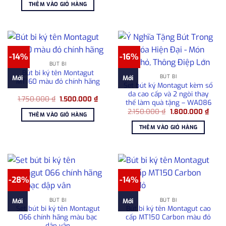
là:
tại
1.500
THÊM VÀO GIỎ HÀNG
1.080.000 ₫.
là:
715.000 ₫.
-14%
-16%
BÚT BI
Bút bi ký tên Montagut
BÚT BI
Mới
Mới
MT160 màu đỏ chính hãng
Set bút ký Montagut kèm sổ
da cao cấp và 2 ngòi thay
Giá
Giá
1.750.000
₫
1.500.000
₫
thế làm quà tặng – WA086
gốc
hiện
Giá
Giá
là:
tại
2.150.000
₫
1.800.000
₫
THÊM VÀO GIỎ HÀNG
gốc
hiện
1.750.000 ₫.
là:
là:
tại
1.500.000 ₫.
THÊM VÀO GIỎ HÀNG
2.150.000 ₫.
là:
1.800
-28%
-14%
BÚT BI
BÚT BI
Mới
Mới
Set bút bi ký tên Montagut
Bút bi ký tên Montagut cao
066 chính hãng màu bạc
cấp MT150 Carbon màu đỏ
dập vân