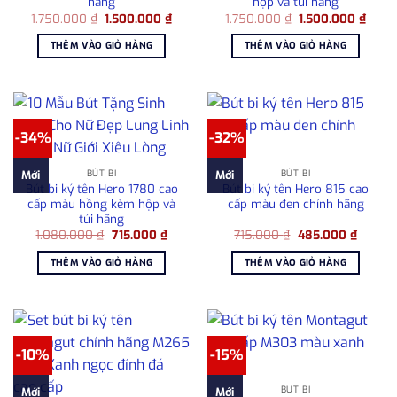
hãng
hộp và túi hãng
Giá
Giá
Giá
Giá
1.750.000
₫
1.500.000
₫
1.750.000
₫
1.500.000
₫
gốc
hiện
gốc
hiện
là:
tại
là:
tại
THÊM VÀO GIỎ HÀNG
THÊM VÀO GIỎ HÀNG
1.750.000 ₫.
là:
1.750.000 ₫.
là:
1.500.000 ₫.
1.500
-34%
-32%
BÚT BI
BÚT BI
Mới
Mới
Bút bi ký tên Hero 1780 cao
Bút bi ký tên Hero 815 cao
cấp màu hồng kèm hộp và
cấp màu đen chính hãng
túi hãng
Giá
Giá
Giá
Giá
1.080.000
₫
715.000
₫
715.000
₫
485.000
₫
gốc
hiện
gốc
hiện
là:
tại
là:
tại
THÊM VÀO GIỎ HÀNG
THÊM VÀO GIỎ HÀNG
1.080.000 ₫.
là:
715.000 ₫.
là:
715.000 ₫.
485.00
-10%
-15%
BÚT BI
Mới
Mới