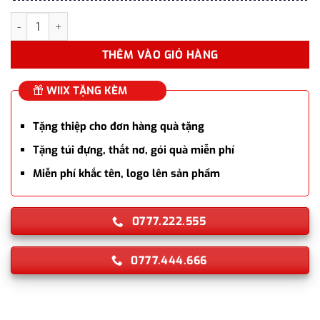
Bút ký tên Parker SON X STAIN Steel CT TB 1950871 cao cấp số 
THÊM VÀO GIỎ HÀNG
WIIX TẶNG KÈM
Tặng thiệp cho đơn hàng quà tặng
Tặng túi đựng, thắt nơ, gói quà miễn phí
Miễn phí khắc tên, logo lên sản phẩm
0777.222.555
0777.444.666