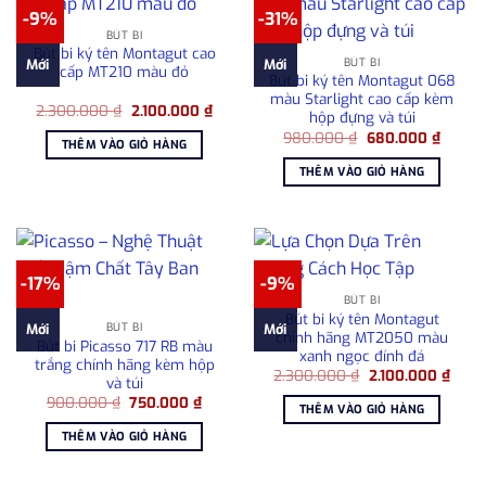
-9%
-31%
BÚT BI
Bút bi ký tên Montagut cao
BÚT BI
Mới
Mới
cấp MT210 màu đỏ
Bút bi ký tên Montagut 068
màu Starlight cao cấp kèm
Giá
Giá
2.300.000
₫
2.100.000
₫
hộp đựng và túi
gốc
hiện
Giá
Giá
là:
tại
980.000
₫
680.000
₫
THÊM VÀO GIỎ HÀNG
gốc
hiện
2.300.000 ₫.
là:
là:
tại
2.100.000 ₫.
THÊM VÀO GIỎ HÀNG
980.000 ₫.
là:
680.00
-17%
-9%
BÚT BI
Bút bi ký tên Montagut
BÚT BI
Mới
Mới
chính hãng MT2050 màu
Bút bi Picasso 717 RB màu
xanh ngọc đính đá
trắng chính hãng kèm hộp
Giá
Giá
2.300.000
₫
2.100.000
₫
và túi
gốc
hiện
Giá
Giá
900.000
₫
750.000
₫
là:
tại
THÊM VÀO GIỎ HÀNG
gốc
hiện
2.300.000 ₫.
là:
là:
tại
2.100
THÊM VÀO GIỎ HÀNG
900.000 ₫.
là:
750.000 ₫.