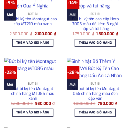
-9%
-14%
BÚT BI
BÚT BI
Mới
Mới
Bút bi ký tên Montagut cao
Bút bi ký tên cao cấp Hero
cấp MT210 màu xanh
7006 màu đỏ kèm 3 ngòi,
hộp và túi hãng
Giá
Giá
Giá
Giá
2.300.000
₫
2.100.000
₫
1.750.000
₫
1.500.000
₫
gốc
hiện
gốc
hiện
là:
tại
là:
tại
THÊM VÀO GIỎ HÀNG
THÊM VÀO GIỎ HÀNG
2.300.000 ₫.
là:
1.750.000 ₫.
là:
2.100.000 ₫.
1.500
-23%
-28%
BÚT BI
BÚT BI
Mới
Mới
Bút bi ký tên Montagut
Set bút bi ký tên Montagut
chính hãng MT085 màu
066 chính hãng màu đen
xanh
dập vân
Giá
Giá
Giá
Giá
1.280.000
₫
980.000
₫
1.080.000
₫
780.000
₫
gốc
hiện
gốc
hiện
là:
tại
là:
tại
THÊM VÀO GIỎ HÀNG
THÊM VÀO GIỎ HÀNG
1.280.000 ₫.
là:
1.080.000 ₫.
là:
980.000 ₫.
780.0