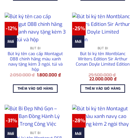
715.000 ₫.
1.800
-12%
-25%
Mới
Mới
BÚT BI
BÚT BI
Bút ký tên cao cấp Montagut
Bút bi ký tên Montblanc
088 chính hãng màu xanh
Writers Edition Sir Arthur
navy tặng kèm 3 ngòi, túi và
Conan Doyle Limited Edition
hộp
Giá
Giá
2.050.000
₫
1.800.000
₫
29.500.000
₫
gốc
hiện
Giá
Giá
22.000.000
₫
là:
tại
gốc
hiện
2.050.000 ₫.
là:
là:
tại
THÊM VÀO GIỎ HÀNG
THÊM VÀO GIỎ HÀNG
1.800.000 ₫.
29.500.000 ₫.
là:
22.000.000
-31%
-28%
BÚT BI
Mới
Mới