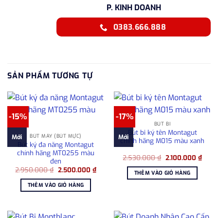
P. KINH DOANH
0383.666.888
SẢN PHẨM TƯƠNG TỰ
-15%
-17%
BÚT BI
Bút bi ký tên Montagut
BÚT MÁY (BÚT MỰC)
Mới
Mới
chính hãng M015 màu xanh
Bút ký đa năng Montagut
chính hãng MT0255 màu
Giá
Giá
2.530.000
₫
2.100.000
₫
đen
gốc
hiện
Giá
Giá
2.950.000
₫
2.500.000
₫
là:
tại
THÊM VÀO GIỎ HÀNG
gốc
hiện
2.530.000 ₫.
là:
là:
tại
2.100
THÊM VÀO GIỎ HÀNG
2.950.000 ₫.
là:
2.500.000 ₫.