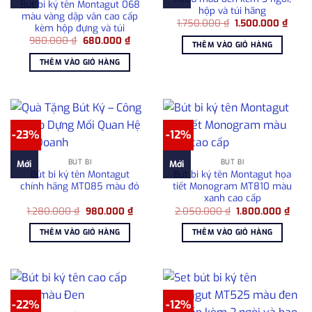
Bút bi ký tên Montagut 068
hộp và túi hãng
màu vàng dập vân cao cấp
Giá
Giá
1.750.000
₫
1.500.000
₫
kèm hộp đựng và túi
gốc
hiện
Giá
Giá
980.000
₫
680.000
₫
là:
tại
THÊM VÀO GIỎ HÀNG
gốc
hiện
1.750.000 ₫.
là:
là:
tại
1.500
THÊM VÀO GIỎ HÀNG
980.000 ₫.
là:
680.000 ₫.
-23%
-12%
BÚT BI
BÚT BI
Mới
Mới
Bút bi ký tên Montagut
Bút bi ký tên Montagut họa
chính hãng MT085 màu đỏ
tiết Monogram MT810 màu
xanh cao cấp
Giá
Giá
Giá
Giá
1.280.000
₫
980.000
₫
2.050.000
₫
1.800.000
₫
gốc
hiện
gốc
hiện
là:
tại
là:
tại
THÊM VÀO GIỎ HÀNG
THÊM VÀO GIỎ HÀNG
1.280.000 ₫.
là:
2.050.000 ₫.
là:
980.000 ₫.
1.80
-22%
-12%