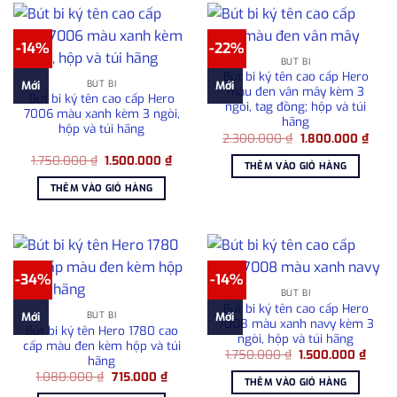
-14%
-22%
BÚT BI
Bút bi ký tên cao cấp Hero
BÚT BI
Mới
Mới
màu đen vân mây kèm 3
Bút bi ký tên cao cấp Hero
ngòi, tag đồng; hộp và túi
7006 màu xanh kèm 3 ngòi,
hãng
hộp và túi hãng
Giá
Giá
2.300.000
₫
1.800.000
₫
gốc
hiện
Giá
Giá
1.750.000
₫
1.500.000
₫
là:
tại
THÊM VÀO GIỎ HÀNG
gốc
hiện
2.300.000 ₫.
là:
là:
tại
1.800
THÊM VÀO GIỎ HÀNG
1.750.000 ₫.
là:
1.500.000 ₫.
-34%
-14%
BÚT BI
Bút bi ký tên cao cấp Hero
BÚT BI
Mới
Mới
7008 màu xanh navy kèm 3
Bút bi ký tên Hero 1780 cao
ngòi, hộp và túi hãng
cấp màu đen kèm hộp và túi
Giá
Giá
1.750.000
₫
1.500.000
₫
hãng
gốc
hiện
Giá
Giá
1.080.000
₫
715.000
₫
là:
tại
THÊM VÀO GIỎ HÀNG
gốc
hiện
1.750.000 ₫.
là: