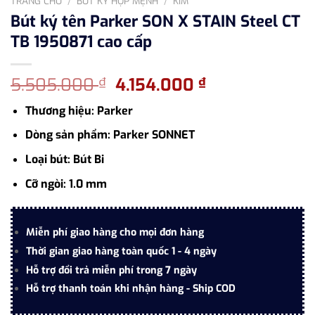
TRANG CHỦ
/
BÚT KÝ HỢP MỆNH
/
KIM
Bút ký tên Parker SON X STAIN Steel CT
TB 1950871 cao cấp
Giá
Giá
5.505.000
4.154.000
₫
₫
gốc
hiện
Thương hiệu: Parker
là:
tại
5.505.000 ₫.
là:
Dòng sản phẩm: Parker SONNET
4.154.000 ₫.
Loại bút: Bút Bi
Cỡ ngòi: 1.0 mm
Miễn phí giao hàng cho mọi đơn hàng
Thời gian giao hàng toàn quốc 1 - 4 ngày
Hỗ trợ đổi trả miễn phí trong 7 ngày
Hỗ trợ thanh toán khi nhận hàng - Ship COD