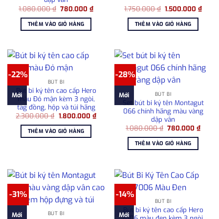
Giá
Giá
Giá
Giá
1.080.000
₫
780.000
₫
1.750.000
₫
1.500.000
₫
gốc
hiện
gốc
hiện
là:
tại
là:
tại
THÊM VÀO GIỎ HÀNG
THÊM VÀO GIỎ HÀNG
1.080.000 ₫.
là:
1.750.000 ₫.
là:
780.000 ₫.
1.500
-22%
-28%
BÚT BI
Bút bi ký tên cao cấp Hero
BÚT BI
Mới
Mới
màu Đỏ mận kèm 3 ngòi,
Set bút bi ký tên Montagut
tag đồng, hộp và túi hãng
066 chính hãng màu vàng
Giá
Giá
2.300.000
₫
1.800.000
₫
dập vân
gốc
hiện
Giá
Giá
là:
tại
1.080.000
₫
780.000
₫
THÊM VÀO GIỎ HÀNG
gốc
hiện
2.300.000 ₫.
là:
là:
tại
1.800.000 ₫.
THÊM VÀO GIỎ HÀNG
1.080.000 ₫.
là:
780.0
-31%
-14%
BÚT BI
Bút bi ký tên cao cấp Hero
BÚT BI
Mới
Mới
7006 màu đen kèm 3 ngòi,