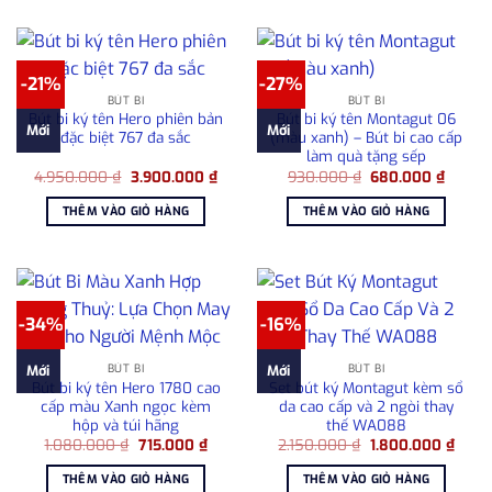
-21%
-27%
BÚT BI
BÚT BI
Bút bi ký tên Hero phiên bản
Bút bi ký tên Montagut 06
Mới
Mới
đặc biệt 767 đa sắc
(màu xanh) – Bút bi cao cấp
làm quà tặng sếp
Giá
Giá
Giá
Giá
4.950.000
₫
3.900.000
₫
930.000
₫
680.000
₫
gốc
hiện
gốc
hiện
là:
tại
là:
tại
THÊM VÀO GIỎ HÀNG
THÊM VÀO GIỎ HÀNG
4.950.000 ₫.
là:
930.000 ₫.
là:
3.900.000 ₫.
680.00
-34%
-16%
BÚT BI
BÚT BI
Mới
Mới
Bút bi ký tên Hero 1780 cao
Set bút ký Montagut kèm sổ
cấp màu Xanh ngọc kèm
da cao cấp và 2 ngòi thay
hộp và túi hãng
thế WA088
Giá
Giá
Giá
Giá
1.080.000
₫
715.000
₫
2.150.000
₫
1.800.000
₫
gốc
hiện
gốc
hiện
là:
tại
là:
tại
THÊM VÀO GIỎ HÀNG
THÊM VÀO GIỎ HÀNG
1.080.000 ₫.
là:
2.150.000 ₫.
là: