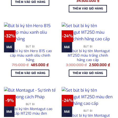
Giá
Giá
1.080.000 ₫.
là:
34.500.000
₫
THÊM VÀO GIỎ HÀNG
gốc
hiện
715.000 ₫.
là:
tại
THÊM VÀO GIỎ HÀNG
35.950.000 ₫.
là:
34.500.000
-32%
-24%
BÚT BI
BÚT BI
Mới
Mới
Bút bi ký tên Hero 815 cao
Set bút bi ký tên Montagut
cấp màu xanh oliu chính
MT250 màu trắng chính
hãng
hãng cao cấp
Giá
Giá
Giá
Giá
715.000
₫
485.000
₫
3.300.000
₫
2.500.000
₫
gốc
hiện
gốc
hiện
là:
tại
là:
tại
THÊM VÀO GIỎ HÀNG
THÊM VÀO GIỎ HÀNG
715.000 ₫.
là:
3.300.000 ₫.
là:
485.000 ₫.
2.50
-9%
-24%
BÚT BI
Bút bi ký tên Montagut cao
BÚT BI
Mới
Mới
cấp MT210 màu đen
Set bút bi ký tên Montagut