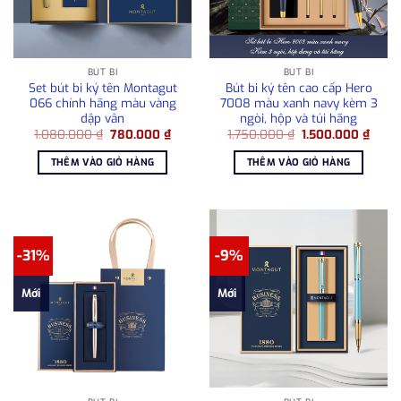
BÚT BI
BÚT BI
Set bút bi ký tên Montagut
Bút bi ký tên cao cấp Hero
066 chính hãng màu vàng
7008 màu xanh navy kèm 3
dập vân
ngòi, hộp và túi hãng
Giá
Giá
Giá
Giá
1.080.000
₫
780.000
₫
1.750.000
₫
1.500.000
₫
gốc
hiện
gốc
hiện
là:
tại
là:
tại
THÊM VÀO GIỎ HÀNG
THÊM VÀO GIỎ HÀNG
1.080.000 ₫.
là:
1.750.000 ₫.
là:
780.000 ₫.
1.500
-31%
-9%
Mới
Mới