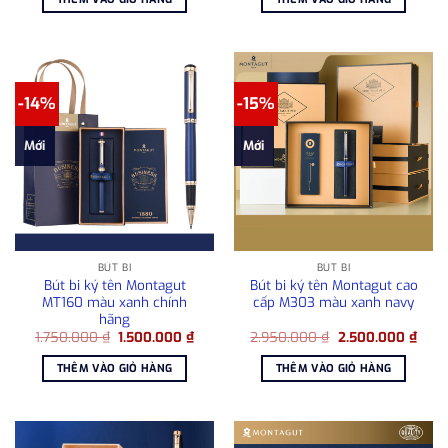
2.390.000 ₫.
là:
900.000 ₫.
là:
2.100.000 ₫.
750.00
-14%
-15%
Mới
Mới
BÚT BI
BÚT BI
Bút bi ký tên Montagut
Bút bi ký tên Montagut cao
MT160 màu xanh chính
cấp M303 màu xanh navy
hãng
Giá
Giá
Giá
Giá
1.750.000
₫
1.500.000
₫
2.950.000
₫
2.500.000
₫
gốc
hiện
gốc
hiện
là:
tại
là:
tại
THÊM VÀO GIỎ HÀNG
THÊM VÀO GIỎ HÀNG
1.750.000 ₫.
là:
2.950.000 ₫.
là:
1.500.000 ₫.
2.50