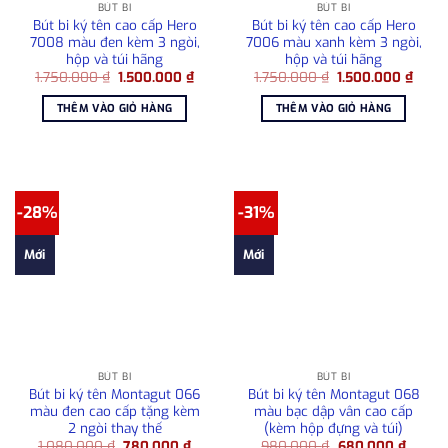
BÚT BI
BÚT BI
Bút bi ký tên cao cấp Hero
Bút bi ký tên cao cấp Hero
7008 màu đen kèm 3 ngòi,
7006 màu xanh kèm 3 ngòi,
hộp và túi hãng
hộp và túi hãng
Giá
Giá
Giá
Giá
1.750.000
₫
1.500.000
₫
1.750.000
₫
1.500.000
₫
gốc
hiện
gốc
hiện
là:
tại
là:
tại
THÊM VÀO GIỎ HÀNG
THÊM VÀO GIỎ HÀNG
1.750.000 ₫.
là:
1.750.000 ₫.
là:
1.500.000 ₫.
1.500
-28%
-31%
Mới
Mới
BÚT BI
BÚT BI
Bút bi ký tên Montagut 066
Bút bi ký tên Montagut 068
màu đen cao cấp tặng kèm
màu bạc dập vân cao cấp
2 ngòi thay thế
(kèm hộp đựng và túi)
Giá
Giá
Giá
Giá
1.080.000
₫
780.000
₫
980.000
₫
680.000
₫