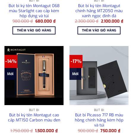
BÚT BI
BÚT BI
Bút bi ký tên Montagut 068
Bút bi ký tên Montagut
màu Starlight cao cấp kèm
chính hãng MT2050 màu
hộp đựng và túi
xanh ngọc đính đá
Giá
Giá
Giá
Giá
980.000
₫
680.000
₫
2.300.000
₫
2.100.000
₫
gốc
hiện
gốc
hiện
là:
tại
là:
tại
THÊM VÀO GIỎ HÀNG
THÊM VÀO GIỎ HÀNG
980.000 ₫.
là:
2.300.000 ₫.
là:
680.000 ₫.
2.100
-14%
-17%
Mới
Mới
BÚT BI
BÚT BI
Bút bi ký tên Montagut cao
Bút bi Picasso 717 RB màu
cấp MT150 Carbon màu đen
hồng chính hãng kèm hộp
và túi
Giá
Giá
Giá
Giá
1.750.000
₫
1.500.000
₫
900.000
₫
750.000
₫