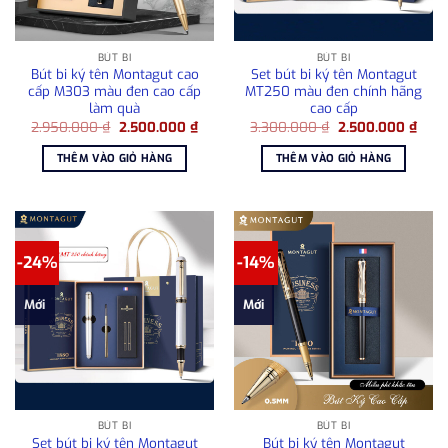
BÚT BI
BÚT BI
Bút bi ký tên Montagut cao
Set bút bi ký tên Montagut
cấp M303 màu đen cao cấp
MT250 màu đen chính hãng
làm quà
cao cấp
Giá
Giá
Giá
Giá
2.950.000
₫
2.500.000
₫
3.300.000
₫
2.500.000
₫
gốc
hiện
gốc
hiện
là:
tại
là:
tại
THÊM VÀO GIỎ HÀNG
THÊM VÀO GIỎ HÀNG
2.950.000 ₫.
là:
3.300.000 ₫.
là:
2.500.000 ₫.
2.50
-24%
-14%
Mới
Mới
BÚT BI
BÚT BI
Set bút bi ký tên Montagut
Bút bi ký tên Montagut