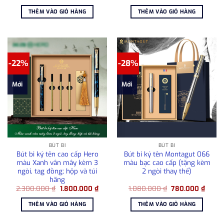
gốc
hiện
gốc
hiện
là:
tại
là:
tại
THÊM VÀO GIỎ HÀNG
THÊM VÀO GIỎ HÀNG
1.750.000 ₫.
là:
900.000 ₫.
là:
1.500.000 ₫.
750.00
-22%
-28%
Mới
Mới
BÚT BI
BÚT BI
Bút bi ký tên cao cấp Hero
Bút bi ký tên Montagut 066
màu Xanh vân mây kèm 3
màu bạc cao cấp (tặng kèm
ngòi, tag đồng; hộp và túi
2 ngòi thay thế)
hãng
Giá
Giá
Giá
Giá
2.300.000
₫
1.800.000
₫
1.080.000
₫
780.000
₫
gốc
hiện
gốc
hiện
là:
tại
là:
tại
THÊM VÀO GIỎ HÀNG
THÊM VÀO GIỎ HÀNG
2.300.000 ₫.
là:
1.080.000 ₫.
là:
1.800.000 ₫.
780.0