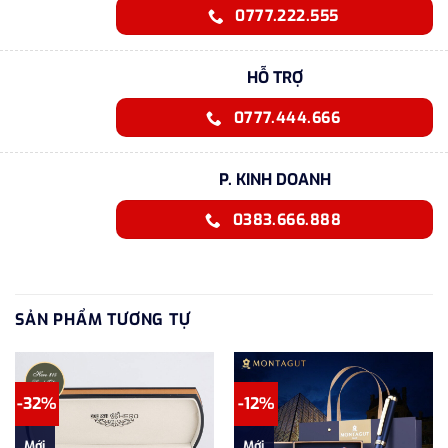
0777.222.555
HỖ TRỢ
0777.444.666
P. KINH DOANH
0383.666.888
SẢN PHẨM TƯƠNG TỰ
-32%
-12%
Mới
Mới