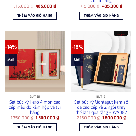
chính hãng
Giá
Giá
Giá
Giá
715.000
₫
485.000
₫
715.000
₫
485.000
₫
gốc
hiện
gốc
hiện
là:
tại
là:
tại
THÊM VÀO GIỎ HÀNG
THÊM VÀO GIỎ HÀNG
715.000 ₫.
là:
715.000 ₫.
là:
485.000 ₫.
485.00
-14%
-16%
Mới
Mới
BÚT BI
BÚT BI
Set bút ký Hero 4 món cao
Set bút ký Montagut kèm sổ
cấp màu đỏ kèm hộp và túi
da cao cấp và 2 ngòi thay
hãng
thế làm quà tặng – WA087
Giá
Giá
Giá
Giá
1.750.000
₫
1.500.000
₫
2.150.000
₫
1.800.000
₫
gốc
hiện
gốc
hiện
là:
tại
là:
tại
THÊM VÀO GIỎ HÀNG
THÊM VÀO GIỎ HÀNG
1.750.000 ₫.
là:
2.150.000 ₫.
là:
1.500.000 ₫.
1.800