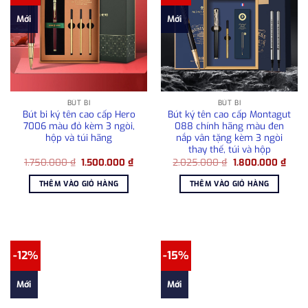
Mới
Mới
BÚT BI
BÚT BI
Bút bi ký tên cao cấp Hero
Bút ký tên cao cấp Montagut
7006 màu đỏ kèm 3 ngòi,
088 chính hãng màu đen
hộp và túi hãng
nắp vân tặng kèm 3 ngòi
thay thế, túi và hộp
Giá
Giá
Giá
Giá
1.750.000
₫
1.500.000
₫
2.025.000
₫
1.800.000
₫
gốc
hiện
gốc
hiện
là:
tại
là:
tại
THÊM VÀO GIỎ HÀNG
THÊM VÀO GIỎ HÀNG
1.750.000 ₫.
là:
2.025.000 ₫.
là:
1.500.000 ₫.
1.800
-12%
-15%
Mới
Mới