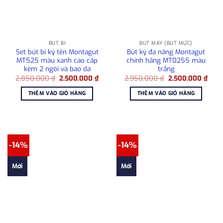
BÚT BI
BÚT MÁY (BÚT MỰC)
Set bút bi ký tên Montagut
Bút ký đa năng Montagut
MT525 màu xanh cao cấp
chính hãng MT0255 màu
kèm 2 ngòi và bao da
trắng
Giá
Giá
Giá
Giá
2.850.000
₫
2.500.000
₫
2.950.000
₫
2.500.000
₫
gốc
hiện
gốc
hiện
là:
tại
là:
tại
THÊM VÀO GIỎ HÀNG
THÊM VÀO GIỎ HÀNG
2.850.000 ₫.
là:
2.950.000 ₫.
là:
2.500.000 ₫.
2.50
-14%
-14%
Mới
Mới