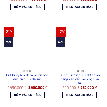
gốc
hiện
gốc
hiện
là:
tại
là:
tại
THÊM VÀO GIỎ HÀNG
THÊM VÀO GIỎ HÀNG
1.080.000 ₫.
là:
980.000 ₫.
là:
780.000 ₫.
680.00
-21%
-17%
Mới
Mới
BÚT BI
BÚT BI
Bút bi ký tên Hero phiên bản
Bút bi Picasso 717 RB chính
đặc biệt 767 đa sắc
hãng cao cấp kèm hộp và
túi
Giá
Giá
Giá
Giá
4.950.000
₫
3.900.000
₫
900.000
₫
750.000
₫
gốc
hiện
gốc
hiện
là:
tại
là:
tại
THÊM VÀO GIỎ HÀNG
THÊM VÀO GIỎ HÀNG
4.950.000 ₫.
là:
900.000 ₫.
là:
3.900.000 ₫.
750.00