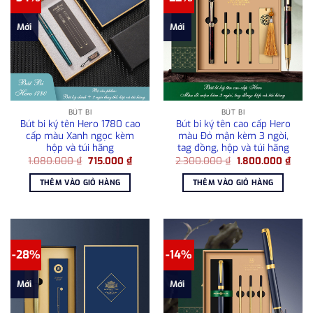
Mới
Mới
BÚT BI
BÚT BI
Bút bi ký tên Hero 1780 cao
Bút bi ký tên cao cấp Hero
cấp màu Xanh ngọc kèm
màu Đỏ mận kèm 3 ngòi,
hộp và túi hãng
tag đồng, hộp và túi hãng
Giá
Giá
Giá
Giá
1.080.000
₫
715.000
₫
2.300.000
₫
1.800.000
₫
gốc
hiện
gốc
hiện
là:
tại
là:
tại
THÊM VÀO GIỎ HÀNG
THÊM VÀO GIỎ HÀNG
1.080.000 ₫.
là:
2.300.000 ₫.
là:
715.000 ₫.
1.800
-28%
-14%
Mới
Mới