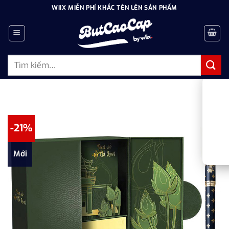
Bỏ
WIIX MIỄN PHÍ KHẮC TÊN LÊN SẢN PHẨM
qua
nội
dung
Tìm
kiếm:
-21%
Mới