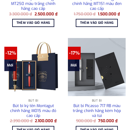
MT250 màu trắng chính
chính hãng MT151 màu đen
hãng cao cấp
cao cấp
Giá
Giá
Giá
Giá
3.300.000
₫
2.500.000
₫
1.750.000
₫
1.500.000
₫
gốc
hiện
gốc
hiện
là:
tại
là:
tại
THÊM VÀO GIỎ HÀNG
THÊM VÀO GIỎ HÀNG
3.300.000 ₫.
là:
1.750.000 ₫.
là:
2.500.000 ₫.
1.500
-12%
-17%
Mới
Mới
BÚT BI
BÚT BI
Bút bi ký tên Montagut
Bút bi Picasso 717 RB màu
chính hãng M015 màu đỏ
trắng chính hãng kèm hộp
cao cấp
và túi
Giá
Giá
Giá
Giá
2.390.000
₫
2.100.000
₫
900.000
₫
750.000
₫
gốc
hiện
gốc
hiện
là:
tại
là:
tại
THÊM VÀO GIỎ HÀNG
THÊM VÀO GIỎ HÀNG