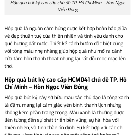
Hộp quà bút ký cao cấp chủ đề TP. Hồ Chí Minh – Hòn Ngọc
Viễn Đông
Hộp quà là nguồn cảm hứng được kết hợp hoàn hảo giữa
vẻ đẹp thuần tuý của thiên nhiên và tình yêu dành cho
quê hương đất nước. Thiết kế cánh bướm đặc biệt cùng
với tông màu nhẹ nhàng giúp hộp quà như mở ra cánh
cửa tâm hồn thanh thoát nhưng lại rất đỗi mộc mạc lên
thơ.
Hộp quà bút ký cao cấp HCM041 chủ đề TP. Hồ
Chí Minh – Hòn Ngọc Viễn Đông
Hộp quà bút ký này sở hữu màu sắc chủ đạo là tông xanh
lá đậm, mang lại cảm giác yên bình, thanh lịch nhưng
không kém phần trang trọng. Màu xanh lá thường được
liên tưởng đến sự phát triển bền vững, sự hài hòa với
thiên nhiên, và tinh thần ổn định. Sự kết hợp với các chi