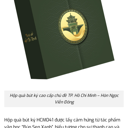
Hộp quà bút ký cao cấp chủ đề TP. Hồ Chí Minh – Hòn Ngọc
Viễn Đông
Hộp quà bút ký HCM041 được lấy cảm hứng từ tác phẩm
văn học “Búp Sen Xanh”, biểu tượng cho sự thanh cao và