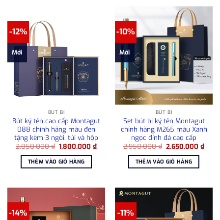
-12%
-10%
Mới
Mới
BÚT BI
BÚT BI
Bút ký tên cao cấp Montagut
Set bút bi ký tên Montagut
088 chính hãng màu đen
chính hãng M265 màu Xanh
tặng kèm 3 ngòi, túi và hộp
ngọc đính đá cao cấp
Giá
Giá
Giá
Giá
2.050.000
₫
1.800.000
₫
2.950.000
₫
2.650.000
₫
gốc
hiện
gốc
hiện
là:
tại
là:
tại
THÊM VÀO GIỎ HÀNG
THÊM VÀO GIỎ HÀNG
2.050.000 ₫.
là:
2.950.000 ₫.
là:
1.800.000 ₫.
2.65
-14%
-11%