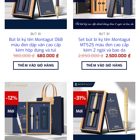
BÚT BI
BÚT BI
Bút bi ký tên Montagut 068
Set bút bi ký tên Montagut
màu đen dập vân cao cấp
MT525 màu đen cao cấp
kèm hộp đựng và túi
kèm 2 ngòi và bao da
Giá
Giá
Giá
Giá
980.000
₫
680.000
₫
2.850.000
₫
2.500.000
₫
gốc
hiện
gốc
hiện
là:
tại
là:
tại
THÊM VÀO GIỎ HÀNG
THÊM VÀO GIỎ HÀNG
980.000 ₫.
là:
2.850.000 ₫.
là:
680.000 ₫.
2.50
-12%
-31%
Mới
Mới