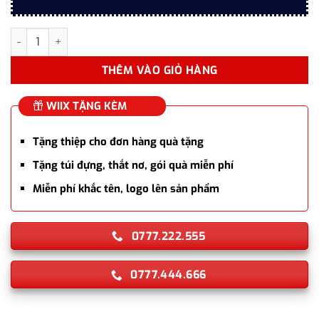
Hộp quà bút ký cao cấp HCM041 chủ đề TP. Hồ Chí Minh – Hòn N
THÊM VÀO GIỎ HÀNG
WIIX TẶNG KÈM
Tặng thiệp cho đơn hàng quà tặng
Tặng túi đựng, thắt nơ, gói quà miễn phí
Miễn phí khắc tên, logo lên sản phẩm
0777.222.555
0777.444.666