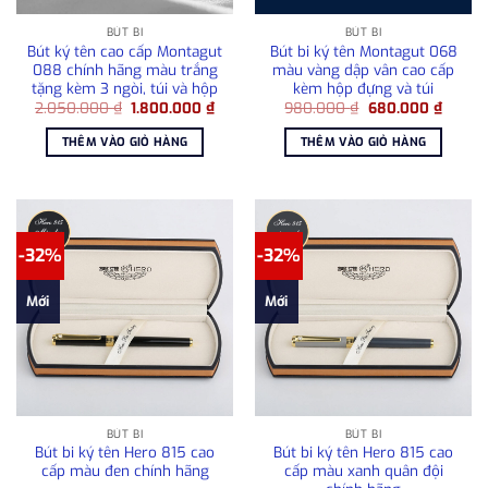
BÚT BI
BÚT BI
Bút ký tên cao cấp Montagut
Bút bi ký tên Montagut 068
088 chính hãng màu trắng
màu vàng dập vân cao cấp
tặng kèm 3 ngòi, túi và hộp
kèm hộp đựng và túi
Giá
Giá
Giá
Giá
2.050.000
₫
1.800.000
₫
980.000
₫
680.000
₫
gốc
hiện
gốc
hiện
là:
tại
là:
tại
THÊM VÀO GIỎ HÀNG
THÊM VÀO GIỎ HÀNG
2.050.000 ₫.
là:
980.000 ₫.
là:
1.800.000 ₫.
680.00
-32%
-32%
Mới
Mới
BÚT BI
BÚT BI
Bút bi ký tên Hero 815 cao
Bút bi ký tên Hero 815 cao
cấp màu đen chính hãng
cấp màu xanh quân đội