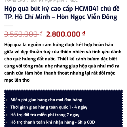
TRANG CHỦ
/
BÚT KÝ HỢP MỆNH
/
MỘC
Hộp quà bút ký cao cấp HCM041 chủ đề
TP. Hồ Chí Minh – Hòn Ngọc Viễn Đông
Giá
Giá
3.550.000
2.800.000
₫
₫
gốc
hiện
Hộp quà là nguồn cảm hứng được kết hợp hoàn hảo
là:
tại
giữa vẻ đẹp thuần tuý của thiên nhiên và tình yêu dành
3.550.000 ₫.
là:
cho quê hương đất nước. Thiết kế cánh bướm đặc biệt
2.800.000 ₫
cùng với tông màu nhẹ nhàng giúp hộp quà như mở ra
cánh cửa tâm hồn thanh thoát nhưng lại rất đỗi mộc
mạc lên thơ.
Miễn phí giao hàng cho mọi đơn hàng
Thời gian giao hàng toàn quốc 1 - 4 ngày
Hỗ trợ đổi trả miễn phí trong 7 ngày
Hỗ trợ thanh toán khi nhận hàng - Ship COD