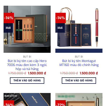
-14%
-14%
Mới
Mới
BÚT BI
BÚT BI
Bút bi ký tên cao cấp Hero
Bút bi ký tên Montagut
7006 màu đen kèm 3 ngòi,
MT160 màu đỏ chính hãng
hộp và túi hãng
Giá
Giá
Giá
Giá
1.750.000
₫
1.500.000
₫
1.750.000
₫
1.500.000
₫
gốc
hiện
gốc
hiện
là:
tại
là:
tại
THÊM VÀO GIỎ HÀNG
THÊM VÀO GIỎ HÀNG
1.750.000 ₫.
là:
1.750.000 ₫.
là:
1.500.000 ₫.
1.500
-34%
-22%