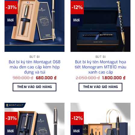
-31%
-12%
Mới
Mới
BÚT BI
BÚT BI
Bút bi ký tên Montagut 068
Bút bi ký tên Montagut họa
màu đen cao cấp kèm hộp
tiết Monogram MT810 màu
đựng và túi
xanh cao cấp
Giá
Giá
Giá
Giá
980.000
₫
680.000
₫
2.050.000
₫
1.800.000
₫
gốc
hiện
gốc
hiện
là:
tại
là:
tại
THÊM VÀO GIỎ HÀNG
THÊM VÀO GIỎ HÀNG
980.000 ₫.
là:
2.050.000 ₫.
là:
680.000 ₫.
1.80
-31%
-12%
Mới
Mới