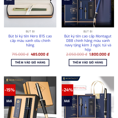
BÚT BI
BÚT BI
Bút bi ký tên Hero 815 cao
Bút ký tên cao cấp Montagut
cấp màu xanh oliu chính
088 chính hãng màu xanh
hãng
navy tặng kèm 3 ngòi, túi và
hộp
Giá
Giá
Giá
Giá
715.000
₫
485.000
₫
2.050.000
₫
1.800.000
₫
gốc
hiện
gốc
hiện
là:
tại
là:
tại
THÊM VÀO GIỎ HÀNG
THÊM VÀO GIỎ HÀNG
715.000 ₫.
là:
2.050.000 ₫.
là:
485.000 ₫.
1.80
-15%
-24%
Mới
Mới