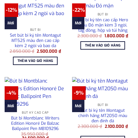
-12%
-22%
BÚT BI
Bút bi ký tên cao cấp Hero
Mới
Mới
màu Đỏ mận kèm 3 ngòi,
tag đồng, hộp và túi hãng
BÚT BI
Set bút bi ký tên Montagut
Giá
Giá
2.300.000
₫
1.800.000
₫
gốc
hiện
MT525 màu đen cao cấp
là:
tại
kèm 2 ngòi và bao da
THÊM VÀO GIỎ HÀNG
2.300.000 ₫.
là:
Giá
Giá
2.850.000
₫
2.500.000
₫
1.800
gốc
hiện
là:
tại
THÊM VÀO GIỎ HÀNG
2.850.000 ₫.
là:
2.500.000 ₫.
-4%
-9%
BÚT BI
Mới
Mới
Bút bi ký tên Montagut
BÚT KÝ CAO CẤP
chính hãng MT2050 màu
Bút bi Montblanc Writers
đen đính đá
Edition Honoré De Balzac
Giá
Giá
2.300.000
₫
2.100.000
₫
Ballpoint Pen MB109296
gốc
hiện
35.950.000
₫
là:
tại
Giá
Giá