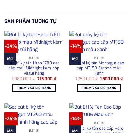
SẢN PHẨM TƯƠNG TỰ
-34%
-14%
BÚT BI
BÚT BI
Mới
Mới
Bút bi ký tên Hero 1780 cao
Bút bi ký tên Montagut cao
cấp màu Midnight kèm hộp
cấp MT150 Carbon màu
và túi hãng
xanh
Giá
Giá
Giá
Giá
1.080.000
₫
715.000
₫
1.750.000
₫
1.500.000
₫
gốc
hiện
gốc
hiện
là:
tại
là:
tại
THÊM VÀO GIỎ HÀNG
THÊM VÀO GIỎ HÀNG
1.080.000 ₫.
là:
1.750.000 ₫.
là:
715.000 ₫.
1.500
-24%
-14%
BÚT BI
Bút bi ký tên cao cấp Hero
BÚT BI
Mới
Mới