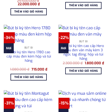
29.500.000
₫
là:
tại
Giá
Giá
22.000.000
₫
4.300.000 ₫.
là:
THÊM VÀO GIỎ HÀNG
gốc
hiện
3.60
là:
tại
THÊM VÀO GIỎ HÀNG
29.500.000 ₫.
là:
22.000.000 ₫.
-34%
-22%
BÚT BI
Bút bi ký tên cao cấp Hero
BÚT BI
Mới
Mới
màu đen vân mây kèm 3
Bút bi ký tên Hero 1780 cao
ngòi, tag đồng; hộp và túi
cấp màu đen kèm hộp và túi
hãng
hãng
Giá
Giá
2.300.000
₫
1.800.000
₫
gốc
hiện
Giá
Giá
1.080.000
₫
715.000
₫
là:
tại
THÊM VÀO GIỎ HÀNG
gốc
hiện
2.300.000 ₫.
là:
là:
tại
1.800
THÊM VÀO GIỎ HÀNG
1.080.000 ₫.
là:
715.000 ₫.
-31%
-15%