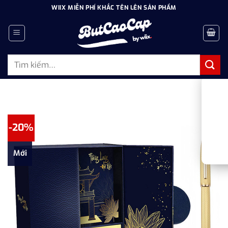
Bỏ
WIIX MIỄN PHÍ KHẮC TÊN LÊN SẢN PHẨM
qua
nội
dung
Tìm
kiếm:
-20%
Mới