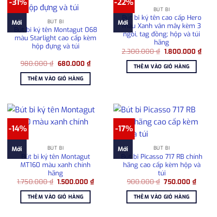
-31%
-22%
BÚT BI
Bút bi ký tên cao cấp Hero
BÚT BI
Mới
Mới
màu Xanh vân mây kèm 3
Bút bi ký tên Montagut 068
ngòi, tag đồng; hộp và túi
màu Starlight cao cấp kèm
hãng
hộp đựng và túi
Giá
Giá
2.300.000
₫
1.800.000
₫
gốc
hiện
Giá
Giá
980.000
₫
680.000
₫
là:
tại
THÊM VÀO GIỎ HÀNG
gốc
hiện
2.300.000 ₫.
là:
là:
tại
1.800
THÊM VÀO GIỎ HÀNG
980.000 ₫.
là:
680.000 ₫.
-14%
-17%
BÚT BI
BÚT BI
Mới
Mới
Bút bi ký tên Montagut
Bút bi Picasso 717 RB chính
MT160 màu xanh chính
hãng cao cấp kèm hộp và
hãng
túi
Giá
Giá
Giá
Giá
1.750.000
₫
1.500.000
₫
900.000
₫
750.000
₫
gốc
hiện
gốc
hiện
là:
tại
là:
tại
THÊM VÀO GIỎ HÀNG
THÊM VÀO GIỎ HÀNG
1.750.000 ₫.
là:
900.000 ₫.
là:
1.500.000 ₫.
750.00