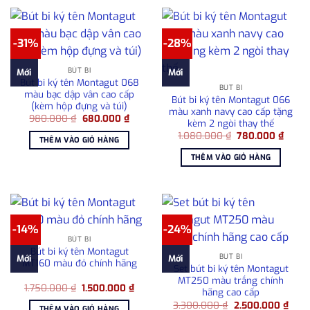
-31%
-28%
BÚT BI
Mới
Mới
Bút bi ký tên Montagut 068
BÚT BI
màu bạc dập vân cao cấp
Bút bi ký tên Montagut 066
(kèm hộp đựng và túi)
màu xanh navy cao cấp tặng
Giá
Giá
980.000
₫
680.000
₫
kèm 2 ngòi thay thế
gốc
hiện
Giá
Giá
là:
tại
1.080.000
₫
780.000
₫
THÊM VÀO GIỎ HÀNG
gốc
hiện
980.000 ₫.
là:
là:
tại
680.000 ₫.
THÊM VÀO GIỎ HÀNG
1.080.000 ₫.
là:
780.0
-14%
-24%
BÚT BI
Bút bi ký tên Montagut
BÚT BI
Mới
Mới
MT160 màu đỏ chính hãng
Set bút bi ký tên Montagut
MT250 màu trắng chính
Giá
Giá
1.750.000
₫
1.500.000
₫
hãng cao cấp
gốc
hiện
Giá
Giá
là:
tại
3.300.000
₫
2.500.000
₫
THÊM VÀO GIỎ HÀNG