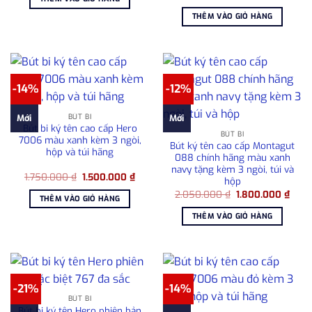
gốc
hiện
1.750.000 ₫.
là:
là:
tại
1.500.000 ₫.
THÊM VÀO GIỎ HÀNG
3.300.000 ₫.
là:
2.50
-14%
-12%
BÚT BI
Mới
Mới
Bút bi ký tên cao cấp Hero
BÚT BI
7006 màu xanh kèm 3 ngòi,
Bút ký tên cao cấp Montagut
hộp và túi hãng
088 chính hãng màu xanh
navy tặng kèm 3 ngòi, túi và
Giá
Giá
1.750.000
₫
1.500.000
₫
hộp
gốc
hiện
Giá
Giá
là:
tại
2.050.000
₫
1.800.000
₫
THÊM VÀO GIỎ HÀNG
gốc
hiện
1.750.000 ₫.
là:
là:
tại
1.500.000 ₫.
THÊM VÀO GIỎ HÀNG
2.050.000 ₫.
là:
1.80
-21%
-14%
BÚT BI
Bút bi ký tên Hero phiên bản