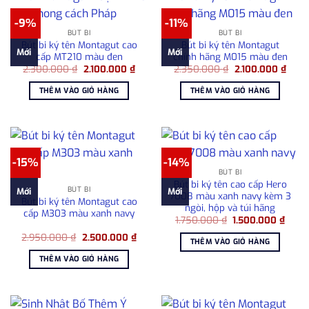
-9%
-11%
BÚT BI
BÚT BI
Bút bi ký tên Montagut cao
Bút bi ký tên Montagut
Mới
Mới
cấp MT210 màu đen
chính hãng M015 màu đen
Giá
Giá
Giá
Giá
2.300.000
₫
2.100.000
₫
2.350.000
₫
2.100.000
₫
gốc
hiện
gốc
hiện
là:
tại
là:
tại
THÊM VÀO GIỎ HÀNG
THÊM VÀO GIỎ HÀNG
2.300.000 ₫.
là:
2.350.000 ₫.
là:
2.100.000 ₫.
2.100
-15%
-14%
BÚT BI
Bút bi ký tên cao cấp Hero
BÚT BI
Mới
Mới
7008 màu xanh navy kèm 3
Bút bi ký tên Montagut cao
ngòi, hộp và túi hãng
cấp M303 màu xanh navy
Giá
Giá
1.750.000
₫
1.500.000
₫
gốc
hiện
Giá
Giá
2.950.000
₫
2.500.000
₫
là:
tại
THÊM VÀO GIỎ HÀNG
gốc
hiện
1.750.000 ₫.
là:
là:
tại
1.500
THÊM VÀO GIỎ HÀNG
2.950.000 ₫.
là:
2.500.000 ₫.