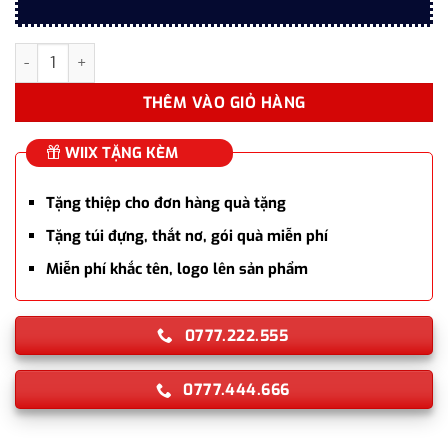
Hộp quà bút ký cao cấp TLHN017 chủ đề Thăng Long Hà Nội – N
THÊM VÀO GIỎ HÀNG
WIIX TẶNG KÈM
Tặng thiệp cho đơn hàng quà tặng
Tặng túi đựng, thắt nơ, gói quà miễn phí
Miễn phí khắc tên, logo lên sản phẩm
0777.222.555
0777.444.666