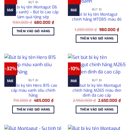
BÚT BI
Bút bi ký tên Montagut 06
BÚT BI
Mới
Mới
(màu xanh) – Bút bi cao cấp
Bút bi ký tên Montagut
làm quà tặng sếp
chính hãng MT085 màu đỏ
Giá
Giá
930.000
₫
680.000
₫
gốc
hiện
Giá
Giá
là:
tại
1.280.000
₫
980.000
₫
THÊM VÀO GIỎ HÀNG
gốc
hiện
930.000 ₫.
là:
là:
tại
680.000 ₫.
THÊM VÀO GIỎ HÀNG
1.280.000 ₫.
là:
980.0
-32%
-10%
BÚT BI
BÚT BI
Mới
Mới
Bút bi ký tên Hero 815 cao
Set bút bi ký tên Montagut
cấp màu xanh oliu chính
chính hãng M265 màu đen
hãng
đính đá cao cấp
Giá
Giá
Giá
Giá
715.000
₫
485.000
₫
2.950.000
₫
2.650.000
₫
gốc
hiện
gốc
hiện
là:
tại
là:
tại
THÊM VÀO GIỎ HÀNG
THÊM VÀO GIỎ HÀNG
715.000 ₫.
là:
2.950.000 ₫.
là:
485.000 ₫.
2.65