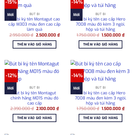
-15%
-14%
BÚT BI
BÚT BI
Mới
Mới
Bút bi ký tên Montagut cao
Bút bi ký tên cao cấp Hero
cấp M303 màu đen cao cấp
7008 màu đỏ kèm 3 ngòi,
làm quà
hộp và túi hãng
Giá
Giá
Giá
Giá
2.950.000
₫
2.500.000
₫
1.750.000
₫
1.500.000
₫
gốc
hiện
gốc
hiện
là:
tại
là:
tại
THÊM VÀO GIỎ HÀNG
THÊM VÀO GIỎ HÀNG
2.950.000 ₫.
là:
1.750.000 ₫.
là:
2.500.000 ₫.
1.500
-12%
-14%
BÚT BI
BÚT BI
Mới
Mới
Bút bi ký tên Montagut
Bút bi ký tên cao cấp Hero
chính hãng M015 màu đỏ
7008 màu đen kèm 3 ngòi,
cao cấp
hộp và túi hãng
Giá
Giá
Giá
Giá
2.390.000
₫
2.100.000
₫
1.750.000
₫
1.500.000
₫
gốc
hiện
gốc
hiện
là:
tại
là:
tại
THÊM VÀO GIỎ HÀNG
THÊM VÀO GIỎ HÀNG
2.390.000 ₫.
là:
1.750.000 ₫.
là:
2.100.000 ₫.
1.500