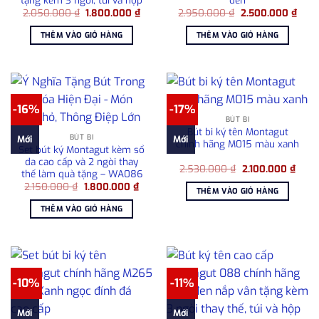
Giá
Giá
Giá
Giá
2.050.000
₫
1.800.000
₫
2.950.000
₫
2.500.000
₫
gốc
hiện
gốc
hiện
là:
tại
là:
tại
THÊM VÀO GIỎ HÀNG
THÊM VÀO GIỎ HÀNG
2.050.000 ₫.
là:
2.950.000 ₫.
là:
1.800.000 ₫.
2.50
-16%
-17%
BÚT BI
Bút bi ký tên Montagut
BÚT BI
Mới
Mới
chính hãng M015 màu xanh
Set bút ký Montagut kèm sổ
da cao cấp và 2 ngòi thay
Giá
Giá
2.530.000
₫
2.100.000
₫
thế làm quà tặng – WA086
gốc
hiện
Giá
Giá
2.150.000
₫
1.800.000
₫
là:
tại
THÊM VÀO GIỎ HÀNG
gốc
hiện
2.530.000 ₫.
là:
là:
tại
2.100
THÊM VÀO GIỎ HÀNG
2.150.000 ₫.
là:
1.800.000 ₫.
-10%
-11%
Mới
Mới