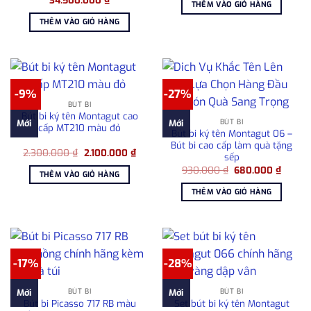
34.500.000
₫
2.300.000 ₫.
là:
THÊM VÀO GIỎ HÀNG
gốc
hiện
2.100
là:
tại
THÊM VÀO GIỎ HÀNG
35.950.000 ₫.
là:
34.500.000 ₫.
-9%
-27%
BÚT BI
Bút bi ký tên Montagut cao
BÚT BI
Mới
Mới
cấp MT210 màu đỏ
Bút bi ký tên Montagut 06 –
Bút bi cao cấp làm quà tặng
Giá
Giá
2.300.000
₫
2.100.000
₫
sếp
gốc
hiện
Giá
Giá
là:
tại
930.000
₫
680.000
₫
THÊM VÀO GIỎ HÀNG
gốc
hiện
2.300.000 ₫.
là:
là:
tại
2.100.000 ₫.
THÊM VÀO GIỎ HÀNG
930.000 ₫.
là:
680.00
-17%
-28%
BÚT BI
BÚT BI
Mới
Mới
Bút bi Picasso 717 RB màu
Set bút bi ký tên Montagut