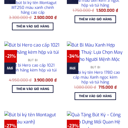
7006 màu đen kèm 3 ngòi,
Set bút bi ký tên Montagut
hộp và túi hãng
MT250 màu xanh chính
Giá
Giá
1.750.000
₫
1.500.000
₫
hãng cao cấp
gốc
hiện
Giá
Giá
3.300.000
₫
2.500.000
₫
là:
tại
THÊM VÀO GIỎ HÀNG
gốc
hiện
1.750.000 ₫.
là:
là:
tại
1.500
THÊM VÀO GIỎ HÀNG
3.300.000 ₫.
là:
2.500.000 ₫.
-21%
-34%
BÚT BI
Bút bi Hero cao cấp 1021
BÚT BI
Mới
Mới
chính hãng kèm hộp và túi
Bút bi ký tên Hero 1780 cao
cấp màu Xanh ngọc kèm
Giá
Giá
4.950.000
₫
3.900.000
₫
hộp và túi hãng
gốc
hiện
Giá
Giá
là:
tại
1.080.000
₫
715.000
₫
THÊM VÀO GIỎ HÀNG
gốc
hiện
4.950.000 ₫.
là:
là:
tại
3.900.000 ₫.
THÊM VÀO GIỎ HÀNG
1.080.000 ₫.
là:
715.00
-27%
-23%