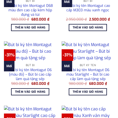
BÚT BI
BÚT BI
Mới
Mới
Bút bi ký tên Montagut 068
Bút bi ký tên Montagut cao
màu đen cao cấp kèm hộp
cấp M303 màu xanh ngọc
đựng và túi
Giá
Giá
Giá
Giá
980.000
₫
680.000
₫
2.950.000
₫
2.500.000
₫
gốc
hiện
gốc
hiện
là:
tại
là:
tại
THÊM VÀO GIỎ HÀNG
THÊM VÀO GIỎ HÀNG
980.000 ₫.
là:
2.950.000 ₫.
là:
680.000 ₫.
2.50
-31%
-31%
BÚT BI
BÚT KÝ TÊN
Mới
Mới
Bút bi ký tên Montagut 06
Bút bi ký tên Montagut 06
(màu đỏ) – Bút bi cao cấp
màu Starlight – Bút bi cao
làm quà tặng sếp
cấp làm quà tặng sếp
Giá
Giá
Giá
Giá
980.000
₫
680.000
₫
980.000
₫
680.000
₫
gốc
hiện
gốc
hiện
là:
tại
là:
tại
THÊM VÀO GIỎ HÀNG
THÊM VÀO GIỎ HÀNG
980.000 ₫.
là:
980.000 ₫.
là:
680.000 ₫.
680.00