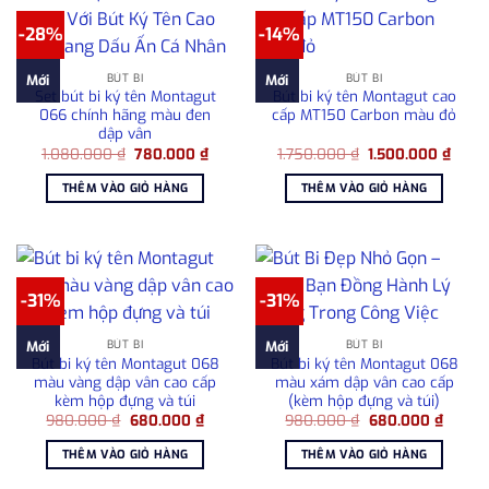
-28%
-14%
BÚT BI
BÚT BI
Mới
Mới
Set bút bi ký tên Montagut
Bút bi ký tên Montagut cao
066 chính hãng màu đen
cấp MT150 Carbon màu đỏ
dập vân
Giá
Giá
Giá
Giá
1.080.000
₫
780.000
₫
1.750.000
₫
1.500.000
₫
gốc
hiện
gốc
hiện
là:
tại
là:
tại
THÊM VÀO GIỎ HÀNG
THÊM VÀO GIỎ HÀNG
1.080.000 ₫.
là:
1.750.000 ₫.
là:
780.000 ₫.
1.500
-31%
-31%
BÚT BI
BÚT BI
Mới
Mới
Bút bi ký tên Montagut 068
Bút bi ký tên Montagut 068
màu vàng dập vân cao cấp
màu xám dập vân cao cấp
kèm hộp đựng và túi
(kèm hộp đựng và túi)
Giá
Giá
Giá
Giá
980.000
₫
680.000
₫
980.000
₫
680.000
₫
gốc
hiện
gốc
hiện
là:
tại
là:
tại
THÊM VÀO GIỎ HÀNG
THÊM VÀO GIỎ HÀNG
980.000 ₫.
là:
980.000 ₫.
là:
680.000 ₫.
680.00