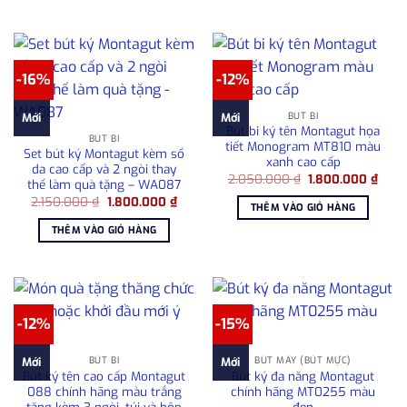
980.000 ₫.
1.80
-16%
-12%
BÚT BI
Mới
Mới
Bút bi ký tên Montagut họa
BÚT BI
tiết Monogram MT810 màu
Set bút ký Montagut kèm sổ
xanh cao cấp
da cao cấp và 2 ngòi thay
Giá
Giá
2.050.000
₫
1.800.000
₫
thế làm quà tặng – WA087
gốc
hiện
Giá
Giá
2.150.000
₫
1.800.000
₫
là:
tại
THÊM VÀO GIỎ HÀNG
gốc
hiện
2.050.000 ₫.
là:
là:
tại
1.80
THÊM VÀO GIỎ HÀNG
2.150.000 ₫.
là:
1.800.000 ₫.
-12%
-15%
BÚT BI
BÚT MÁY (BÚT MỰC)
Mới
Mới
Bút ký tên cao cấp Montagut
Bút ký đa năng Montagut
088 chính hãng màu trắng
chính hãng MT0255 màu
tặng kèm 3 ngòi, túi và hộp
đen