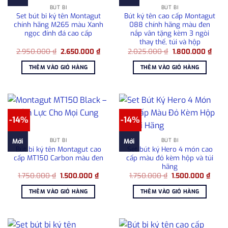
BÚT BI
BÚT BI
Set bút bi ký tên Montagut
Bút ký tên cao cấp Montagut
chính hãng M265 màu Xanh
088 chính hãng màu đen
ngọc đính đá cao cấp
nắp vân tặng kèm 3 ngòi
thay thế, túi và hộp
Giá
Giá
Giá
Giá
2.950.000
₫
2.650.000
₫
2.025.000
₫
1.800.000
₫
gốc
hiện
gốc
hiện
là:
tại
là:
tại
THÊM VÀO GIỎ HÀNG
THÊM VÀO GIỎ HÀNG
2.950.000 ₫.
là:
2.025.000 ₫.
là:
2.650.000 ₫.
1.800
-14%
-14%
BÚT BI
BÚT BI
Mới
Mới
Bút bi ký tên Montagut cao
Set bút ký Hero 4 món cao
cấp MT150 Carbon màu đen
cấp màu đỏ kèm hộp và túi
hãng
Giá
Giá
Giá
Giá
1.750.000
₫
1.500.000
₫
1.750.000
₫
1.500.000
₫
gốc
hiện
gốc
hiện
là:
tại
là:
tại
THÊM VÀO GIỎ HÀNG
THÊM VÀO GIỎ HÀNG
1.750.000 ₫.
là:
1.750.000 ₫.
là:
1.500.000 ₫.
1.500