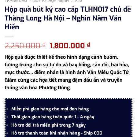
TRANG CHỦ
/
BÚT KÝ HỢP MỆNH
/
KIM
Hộp quà bút ký cao cấp TLHN017 chủ đề
Thăng Long Hà Nội – Nghìn Năm Văn
Hiến
Giá
Giá
2.250.000
1.800.000
₫
₫
gốc
hiện
Hộp quà được thiết kế theo hình dạng cánh bướm,
là:
tại
tượng trưng cho sự tự do và bay bổng, cân đối, hài hòa,
2.250.000 ₫.
là:
mực thước… điểm nhấn là hình ảnh Văn Miếu Quốc Tử
1.800.000 ₫.
Giám cùng các họa tiết mang đậm dấu ấn và truyền
thống văn hóa Phương Đông.
Miễn phí giao hàng cho mọi đơn hàng
Thời gian giao hàng toàn quốc 1 - 4 ngày
Hỗ trợ đổi trả miễn phí trong 7 ngày
Hỗ trợ thanh toán khi nhận hàng - Ship COD