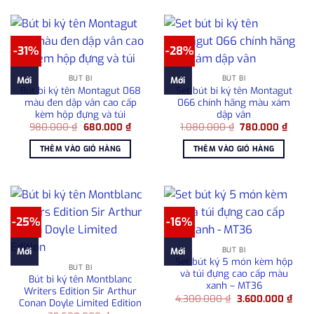
-31%
-28%
BÚT BI
BÚT BI
Mới
Mới
Bút bi ký tên Montagut 068
Set bút bi ký tên Montagut
màu đen dập vân cao cấp
066 chính hãng màu xám
kèm hộp đựng và túi
dập vân
Giá
Giá
Giá
Giá
980.000
₫
680.000
₫
1.080.000
₫
780.000
₫
gốc
hiện
gốc
hiện
là:
tại
là:
tại
THÊM VÀO GIỎ HÀNG
THÊM VÀO GIỎ HÀNG
980.000 ₫.
là:
1.080.000 ₫.
là:
680.000 ₫.
780.0
-25%
-16%
BÚT BI
Mới
Mới
Set bút ký 5 món kèm hộp
BÚT BI
và túi đựng cao cấp màu
Bút bi ký tên Montblanc
xanh – MT36
Writers Edition Sir Arthur
Giá
Giá
4.300.000
₫
3.600.000
₫
Conan Doyle Limited Edition
gốc
hiện