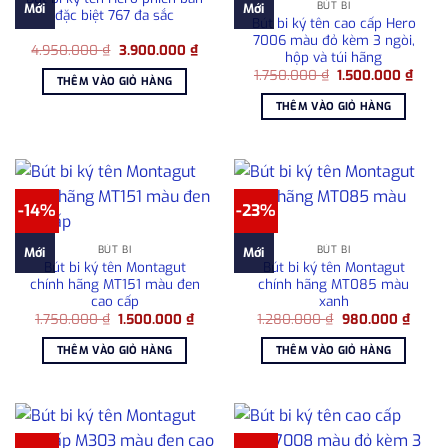
BÚT BI
Mới
Mới
đặc biệt 767 đa sắc
Bút bi ký tên cao cấp Hero
7006 màu đỏ kèm 3 ngòi,
Giá
Giá
4.950.000
₫
3.900.000
₫
hộp và túi hãng
gốc
hiện
Giá
Giá
là:
tại
1.750.000
₫
1.500.000
₫
THÊM VÀO GIỎ HÀNG
gốc
hiện
4.950.000 ₫.
là:
là:
tại
3.900.000 ₫.
THÊM VÀO GIỎ HÀNG
1.750.000 ₫.
là:
1.500
-14%
-23%
BÚT BI
BÚT BI
Mới
Mới
Bút bi ký tên Montagut
Bút bi ký tên Montagut
chính hãng MT151 màu đen
chính hãng MT085 màu
cao cấp
xanh
Giá
Giá
Giá
Giá
1.750.000
₫
1.500.000
₫
1.280.000
₫
980.000
₫
gốc
hiện
gốc
hiện
là:
tại
là:
tại
THÊM VÀO GIỎ HÀNG
THÊM VÀO GIỎ HÀNG
1.750.000 ₫.
là:
1.280.000 ₫.
là:
1.500.000 ₫.
980.0