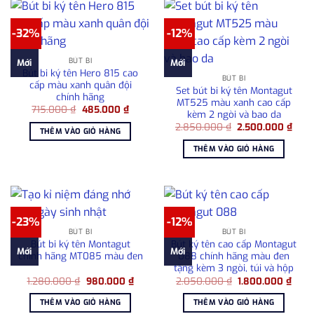
-32%
-12%
BÚT BI
Mới
Mới
Bút bi ký tên Hero 815 cao
BÚT BI
cấp màu xanh quân đội
Set bút bi ký tên Montagut
chính hãng
MT525 màu xanh cao cấp
Giá
Giá
715.000
₫
485.000
₫
kèm 2 ngòi và bao da
gốc
hiện
Giá
Giá
là:
tại
2.850.000
₫
2.500.000
₫
THÊM VÀO GIỎ HÀNG
gốc
hiện
715.000 ₫.
là:
là:
tại
485.000 ₫.
THÊM VÀO GIỎ HÀNG
2.850.000 ₫.
là:
2.50
-23%
-12%
BÚT BI
BÚT BI
Bút bi ký tên Montagut
Bút ký tên cao cấp Montagut
Mới
Mới
chính hãng MT085 màu đen
088 chính hãng màu đen
tặng kèm 3 ngòi, túi và hộp
Giá
Giá
Giá
Giá
1.280.000
₫
980.000
₫
2.050.000
₫
1.800.000
₫
gốc
hiện
gốc
hiện
là:
tại
là:
tại
THÊM VÀO GIỎ HÀNG
THÊM VÀO GIỎ HÀNG
1.280.000 ₫.
là:
2.050.000 ₫.
là: