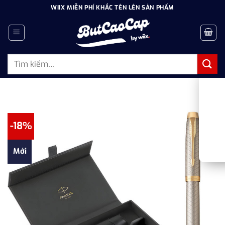
Bỏ
WIIX MIỄN PHÍ KHẮC TÊN LÊN SẢN PHẨM
qua
nội
dung
Tìm
kiếm:
-18%
Mới