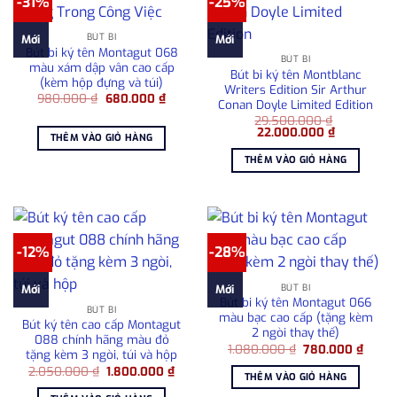
-31%
-25%
BÚT BI
Mới
Mới
Bút bi ký tên Montagut 068
BÚT BI
màu xám dập vân cao cấp
Bút bi ký tên Montblanc
(kèm hộp đựng và túi)
Writers Edition Sir Arthur
Giá
Giá
980.000
₫
680.000
₫
Conan Doyle Limited Edition
gốc
hiện
là:
tại
29.500.000
₫
Giá
Giá
980.000 ₫.
là:
22.000.000
₫
THÊM VÀO GIỎ HÀNG
gốc
hiện
680.000 ₫.
là:
tại
THÊM VÀO GIỎ HÀNG
29.500.000 ₫.
là:
22.000.000
-12%
-28%
BÚT BI
Mới
Mới
Bút bi ký tên Montagut 066
BÚT BI
màu bạc cao cấp (tặng kèm
Bút ký tên cao cấp Montagut
2 ngòi thay thế)
088 chính hãng màu đỏ
Giá
Giá
1.080.000
₫
780.000
₫
tặng kèm 3 ngòi, túi và hộp
gốc
hiện
Giá
Giá
2.050.000
₫
1.800.000
₫
là:
tại
THÊM VÀO GIỎ HÀNG
gốc
hiện
1.080.000 ₫.
là:
là:
tại
780.0