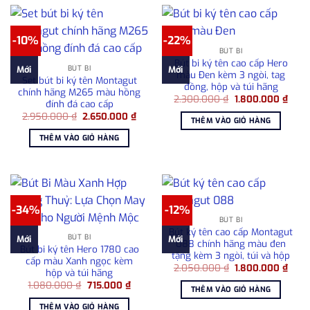
-10%
-22%
BÚT BI
Bút bi ký tên cao cấp Hero
BÚT BI
Mới
Mới
màu Đen kèm 3 ngòi, tag
Set bút bi ký tên Montagut
đồng, hộp và túi hãng
chính hãng M265 màu hồng
Giá
Giá
2.300.000
₫
1.800.000
₫
đính đá cao cấp
gốc
hiện
Giá
Giá
2.950.000
₫
2.650.000
₫
là:
tại
THÊM VÀO GIỎ HÀNG
gốc
hiện
2.300.000 ₫.
là:
là:
tại
1.800
THÊM VÀO GIỎ HÀNG
2.950.000 ₫.
là:
2.650.000 ₫.
-34%
-12%
BÚT BI
Bút ký tên cao cấp Montagut
BÚT BI
Mới
Mới
088 chính hãng màu đen
Bút bi ký tên Hero 1780 cao
tặng kèm 3 ngòi, túi và hộp
cấp màu Xanh ngọc kèm
Giá
Giá
2.050.000
₫
1.800.000
₫
hộp và túi hãng
gốc
hiện
Giá
Giá
1.080.000
₫
715.000
₫
là:
tại
THÊM VÀO GIỎ HÀNG
gốc
hiện
2.050.000 ₫.
là:
là:
tại
1.80
THÊM VÀO GIỎ HÀNG