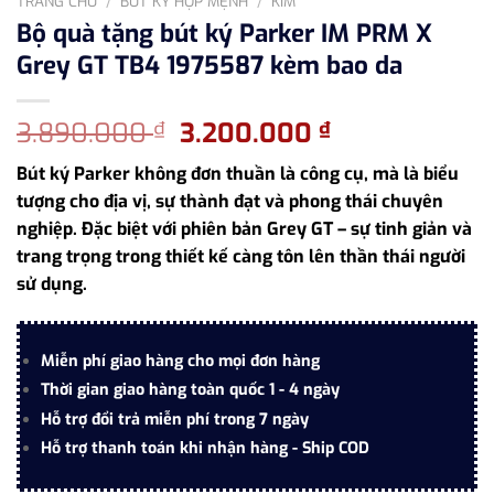
TRANG CHỦ
/
BÚT KÝ HỢP MỆNH
/
KIM
Bộ quà tặng bút ký Parker IM PRM X
Grey GT TB4 1975587 kèm bao da
Giá
Giá
3.890.000
3.200.000
₫
₫
gốc
hiện
Bút ký Parker không đơn thuần là công cụ, mà là biểu
là:
tại
tượng cho địa vị, sự thành đạt và phong thái chuyên
3.890.000 ₫.
là:
nghiệp. Đặc biệt với phiên bản Grey GT – sự tinh giản và
3.200.000 ₫.
trang trọng trong thiết kế càng tôn lên thần thái người
sử dụng.
Miễn phí giao hàng cho mọi đơn hàng
Thời gian giao hàng toàn quốc 1 - 4 ngày
Hỗ trợ đổi trả miễn phí trong 7 ngày
Hỗ trợ thanh toán khi nhận hàng - Ship COD