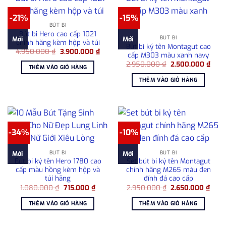
-21%
-15%
BÚT BI
Bút bi Hero cao cấp 1021
BÚT BI
Mới
Mới
chính hãng kèm hộp và túi
Bút bi ký tên Montagut cao
Giá
Giá
4.950.000
₫
3.900.000
₫
cấp M303 màu xanh navy
gốc
hiện
Giá
Giá
là:
tại
2.950.000
₫
2.500.000
₫
THÊM VÀO GIỎ HÀNG
gốc
hiện
4.950.000 ₫.
là:
là:
tại
3.900.000 ₫.
THÊM VÀO GIỎ HÀNG
2.950.000 ₫.
là:
2.50
-34%
-10%
BÚT BI
BÚT BI
Mới
Mới
Bút bi ký tên Hero 1780 cao
Set bút bi ký tên Montagut
cấp màu hồng kèm hộp và
chính hãng M265 màu đen
túi hãng
đính đá cao cấp
Giá
Giá
Giá
Giá
1.080.000
₫
715.000
₫
2.950.000
₫
2.650.000
₫
gốc
hiện
gốc
hiện
là:
tại
là:
tại
THÊM VÀO GIỎ HÀNG
THÊM VÀO GIỎ HÀNG
1.080.000 ₫.
là:
2.950.000 ₫.
là:
715.000 ₫.
2.65