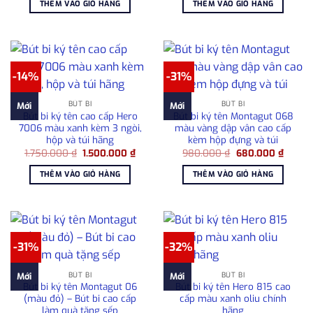
THÊM VÀO GIỎ HÀNG
THÊM VÀO GIỎ HÀNG
980.000 ₫.
là:
2.950.000 ₫.
là:
680.000 ₫.
2.50
-14%
-31%
BÚT BI
BÚT BI
Mới
Mới
Bút bi ký tên cao cấp Hero
Bút bi ký tên Montagut 068
7006 màu xanh kèm 3 ngòi,
màu vàng dập vân cao cấp
hộp và túi hãng
kèm hộp đựng và túi
Giá
Giá
Giá
Giá
1.750.000
₫
1.500.000
₫
980.000
₫
680.000
₫
gốc
hiện
gốc
hiện
là:
tại
là:
tại
THÊM VÀO GIỎ HÀNG
THÊM VÀO GIỎ HÀNG
1.750.000 ₫.
là:
980.000 ₫.
là:
1.500.000 ₫.
680.00
-31%
-32%
BÚT BI
BÚT BI
Mới
Mới
Bút bi ký tên Montagut 06
Bút bi ký tên Hero 815 cao
(màu đỏ) – Bút bi cao cấp
cấp màu xanh oliu chính
làm quà tặng sếp
hãng