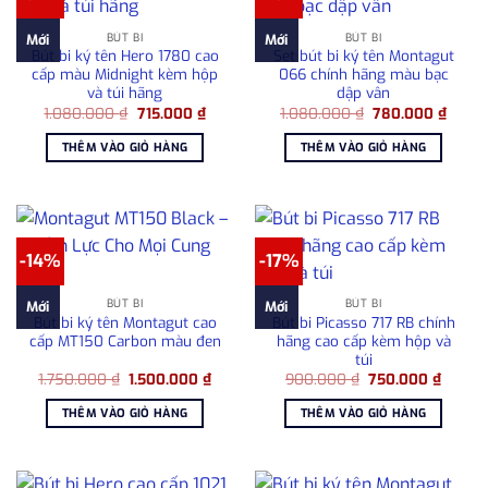
BÚT BI
BÚT BI
Mới
Mới
Bút bi ký tên Hero 1780 cao
Set bút bi ký tên Montagut
cấp màu Midnight kèm hộp
066 chính hãng màu bạc
và túi hãng
dập vân
Giá
Giá
Giá
Giá
1.080.000
₫
715.000
₫
1.080.000
₫
780.000
₫
gốc
hiện
gốc
hiện
là:
tại
là:
tại
THÊM VÀO GIỎ HÀNG
THÊM VÀO GIỎ HÀNG
1.080.000 ₫.
là:
1.080.000 ₫.
là:
715.000 ₫.
780.0
-14%
-17%
BÚT BI
BÚT BI
Mới
Mới
Bút bi ký tên Montagut cao
Bút bi Picasso 717 RB chính
cấp MT150 Carbon màu đen
hãng cao cấp kèm hộp và
túi
Giá
Giá
Giá
Giá
1.750.000
₫
1.500.000
₫
900.000
₫
750.000
₫
gốc
hiện
gốc
hiện
là:
tại
là:
tại
THÊM VÀO GIỎ HÀNG
THÊM VÀO GIỎ HÀNG
1.750.000 ₫.
là:
900.000 ₫.
là:
1.500.000 ₫.
750.00