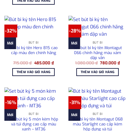
THÊM VÀO GIỎ HÀNG
2.050.000 ₫.
là:
1.800.000 ₫.
-32%
-28%
BÚT BI
BÚT BI
Mới
Mới
Bút bi ký tên Hero 815 cao
Set bút bi ký tên Montagut
cấp màu đen chính hãng
066 chính hãng màu xám
dập vân
Giá
Giá
Giá
Giá
715.000
₫
485.000
₫
1.080.000
₫
780.000
₫
gốc
hiện
gốc
hiện
là:
tại
là:
tại
THÊM VÀO GIỎ HÀNG
THÊM VÀO GIỎ HÀNG
715.000 ₫.
là:
1.080.000 ₫.
là:
485.000 ₫.
780.0
-16%
-31%
BÚT BI
BÚT BI
Mới
Mới
Set bút ký 5 món kèm hộp
Bút bi ký tên Montagut 068
và túi đựng cao cấp màu
màu Starlight cao cấp kèm
xanh – MT36
hộp đựng và túi