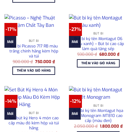
1.080.000 ₫.
là:
715.000 ₫.
-17%
-27%
BÚT BI
Bút bi ký tên Montagut 06
BÚT BI
Mới
Mới
(màu xanh) – Bút bi cao cấp
Bút bi Picasso 717 RB màu
làm quà tặng sếp
trắng chính hãng kèm hộp
Giá
Giá
930.000
₫
680.000
₫
và túi
gốc
hiện
Giá
Giá
900.000
₫
750.000
₫
là:
tại
THÊM VÀO GIỎ HÀNG
gốc
hiện
930.000 ₫.
là:
là:
tại
680.00
THÊM VÀO GIỎ HÀNG
900.000 ₫.
là:
750.000 ₫.
-14%
-12%
BÚT BI
Bút bi ký tên Montagut họa
BÚT BI
Mới
Mới
tiết Monogram MT810 cao
Set bút ký Hero 4 món cao
cấp (màu đen)
cấp màu đỏ kèm hộp và túi
Giá
Giá
2.050.000
₫
1.800.000
₫
hãng
gốc
hiện