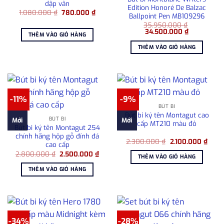
dập vân
Edition Honoré De Balzac
Giá
Giá
1.080.000
₫
780.000
₫
Ballpoint Pen MB109296
gốc
hiện
là:
tại
35.950.000
₫
Giá
Giá
1.080.000 ₫.
là:
34.500.000
₫
THÊM VÀO GIỎ HÀNG
gốc
hiện
780.000 ₫.
là:
tại
THÊM VÀO GIỎ HÀNG
35.950.000 ₫.
là:
34.500.000
-11%
-9%
BÚT BI
Bút bi ký tên Montagut cao
BÚT BI
Mới
Mới
cấp MT210 màu đỏ
Bút bi ký tên Montagut 254
chính hãng hộp gỗ đính đá
Giá
Giá
2.300.000
₫
2.100.000
₫
cao cấp
gốc
hiện
Giá
Giá
2.800.000
₫
2.500.000
₫
là:
tại
THÊM VÀO GIỎ HÀNG
gốc
hiện
2.300.000 ₫.
là:
là:
tại
2.100
THÊM VÀO GIỎ HÀNG
2.800.000 ₫.
là:
2.500.000 ₫.
-34%
-28%