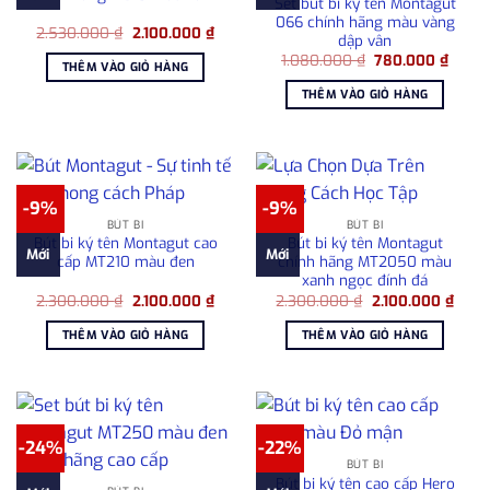
Set bút bi ký tên Montagut
066 chính hãng màu vàng
Giá
Giá
2.530.000
₫
2.100.000
₫
dập vân
gốc
hiện
Giá
Giá
là:
tại
1.080.000
₫
780.000
₫
THÊM VÀO GIỎ HÀNG
gốc
hiện
2.530.000 ₫.
là:
là:
tại
2.100.000 ₫.
THÊM VÀO GIỎ HÀNG
1.080.000 ₫.
là:
780.0
-9%
-9%
BÚT BI
BÚT BI
Bút bi ký tên Montagut cao
Bút bi ký tên Montagut
Mới
Mới
cấp MT210 màu đen
chính hãng MT2050 màu
xanh ngọc đính đá
Giá
Giá
Giá
Giá
2.300.000
₫
2.100.000
₫
2.300.000
₫
2.100.000
₫
gốc
hiện
gốc
hiện
là:
tại
là:
tại
THÊM VÀO GIỎ HÀNG
THÊM VÀO GIỎ HÀNG
2.300.000 ₫.
là:
2.300.000 ₫.
là:
2.100.000 ₫.
2.100
-24%
-22%
BÚT BI
Bút bi ký tên cao cấp Hero