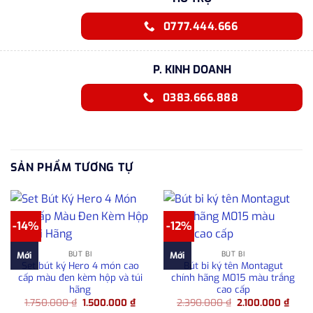
0777.444.666
P. KINH DOANH
0383.666.888
SẢN PHẨM TƯƠNG TỰ
-14%
-12%
BÚT BI
BÚT BI
Mới
Mới
Set bút ký Hero 4 món cao
Bút bi ký tên Montagut
cấp màu đen kèm hộp và túi
chính hãng M015 màu trắng
hãng
cao cấp
Giá
Giá
Giá
Giá
1.750.000
₫
1.500.000
₫
2.390.000
₫
2.100.000
₫
gốc
hiện
gốc
hiện