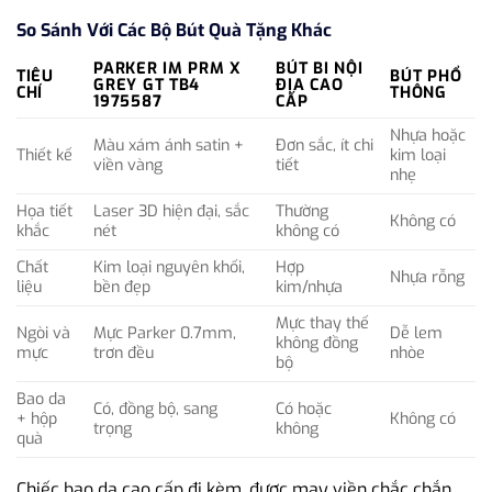
So Sánh Với Các Bộ Bút Quà Tặng Khác
PARKER IM PRM X
BÚT BI NỘI
TIÊU
BÚT PHỔ
GREY GT TB4
ĐỊA CAO
CHÍ
THÔNG
1975587
CẤP
Nhựa hoặc
Màu xám ánh satin +
Đơn sắc, ít chi
Thiết kế
kim loại
viền vàng
tiết
nhẹ
Họa tiết
Laser 3D hiện đại, sắc
Thường
Không có
khắc
nét
không có
Chất
Kim loại nguyên khối,
Hợp
Nhựa rỗng
liệu
bền đẹp
kim/nhựa
Mực thay thế
Ngòi và
Mực Parker 0.7mm,
Dễ lem
không đồng
mực
trơn đều
nhòe
bộ
Bao da
Có, đồng bộ, sang
Có hoặc
+ hộp
Không có
trọng
không
quà
Chiếc bao da cao cấp đi kèm, được may viền chắc chắn,