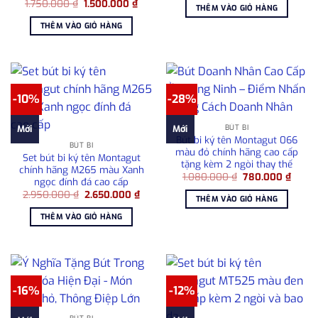
Giá
Giá
1.750.000
₫
1.500.000
₫
là:
tại
THÊM VÀO GIỎ HÀNG
gốc
hiện
2.050.000 ₫.
là:
là:
tại
1.80
THÊM VÀO GIỎ HÀNG
1.750.000 ₫.
là:
1.500.000 ₫.
-10%
-28%
BÚT BI
Mới
Mới
Bút bi ký tên Montagut 066
BÚT BI
màu đỏ chính hãng cao cấp
Set bút bi ký tên Montagut
tặng kèm 2 ngòi thay thế
chính hãng M265 màu Xanh
Giá
Giá
1.080.000
₫
780.000
₫
ngọc đính đá cao cấp
gốc
hiện
Giá
Giá
2.950.000
₫
2.650.000
₫
là:
tại
THÊM VÀO GIỎ HÀNG
gốc
hiện
1.080.000 ₫.
là:
là:
tại
780.0
THÊM VÀO GIỎ HÀNG
2.950.000 ₫.
là:
2.650.000 ₫.
-16%
-12%