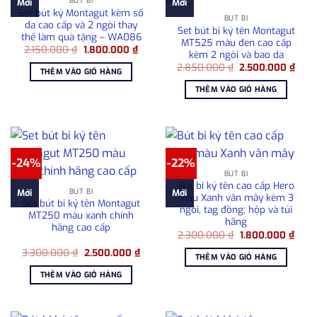
BÚT BI
Mới
Mới
Set bút ký Montagut kèm sổ
BÚT BI
da cao cấp và 2 ngòi thay
Set bút bi ký tên Montagut
thế làm quà tặng – WA086
MT525 màu đen cao cấp
Giá
Giá
2.150.000
₫
1.800.000
₫
kèm 2 ngòi và bao da
gốc
hiện
Giá
Giá
là:
tại
2.850.000
₫
2.500.000
₫
THÊM VÀO GIỎ HÀNG
gốc
hiện
2.150.000 ₫.
là:
là:
tại
1.800.000 ₫.
THÊM VÀO GIỎ HÀNG
2.850.000 ₫.
là:
2.50
-24%
-22%
BÚT BI
Bút bi ký tên cao cấp Hero
BÚT BI
Mới
Mới
màu Xanh vân mây kèm 3
Set bút bi ký tên Montagut
ngòi, tag đồng; hộp và túi
MT250 màu xanh chính
hãng
hãng cao cấp
Giá
Giá
2.300.000
₫
1.800.000
₫
gốc
hiện
Giá
Giá
3.300.000
₫
2.500.000
₫
là:
tại
THÊM VÀO GIỎ HÀNG
gốc
hiện
2.300.000 ₫.
là:
là:
tại
1.800
THÊM VÀO GIỎ HÀNG
3.300.000 ₫.
là:
2.500.000 ₫.