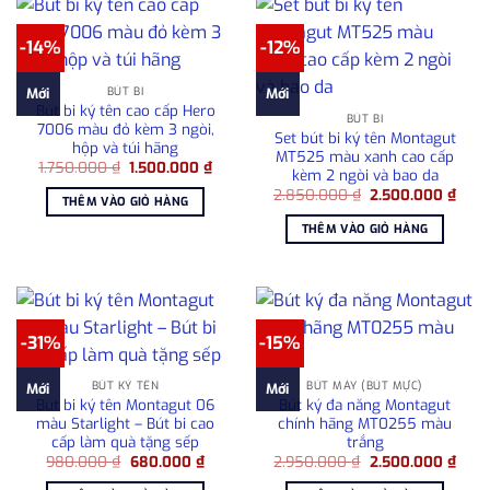
-14%
-12%
BÚT BI
Mới
Mới
Bút bi ký tên cao cấp Hero
BÚT BI
7006 màu đỏ kèm 3 ngòi,
Set bút bi ký tên Montagut
hộp và túi hãng
MT525 màu xanh cao cấp
Giá
Giá
1.750.000
₫
1.500.000
₫
kèm 2 ngòi và bao da
gốc
hiện
Giá
Giá
là:
tại
2.850.000
₫
2.500.000
₫
THÊM VÀO GIỎ HÀNG
gốc
hiện
1.750.000 ₫.
là:
là:
tại
1.500.000 ₫.
THÊM VÀO GIỎ HÀNG
2.850.000 ₫.
là:
2.50
-31%
-15%
BÚT KÝ TÊN
BÚT MÁY (BÚT MỰC)
Mới
Mới
Bút bi ký tên Montagut 06
Bút ký đa năng Montagut
màu Starlight – Bút bi cao
chính hãng MT0255 màu
cấp làm quà tặng sếp
trắng
Giá
Giá
Giá
Giá
980.000
₫
680.000
₫
2.950.000
₫
2.500.000
₫
gốc
hiện
gốc
hiện
là:
tại
là:
tại