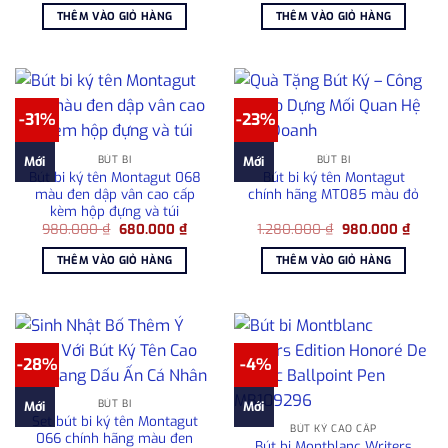
là:
tại
là:
tại
THÊM VÀO GIỎ HÀNG
THÊM VÀO GIỎ HÀNG
1.750.000 ₫.
là:
2.390.000 ₫.
là:
1.500.000 ₫.
2.100
-31%
-23%
BÚT BI
BÚT BI
Mới
Mới
Bút bi ký tên Montagut 068
Bút bi ký tên Montagut
màu đen dập vân cao cấp
chính hãng MT085 màu đỏ
kèm hộp đựng và túi
Giá
Giá
Giá
Giá
980.000
₫
680.000
₫
1.280.000
₫
980.000
₫
gốc
hiện
gốc
hiện
là:
tại
là:
tại
THÊM VÀO GIỎ HÀNG
THÊM VÀO GIỎ HÀNG
980.000 ₫.
là:
1.280.000 ₫.
là:
680.000 ₫.
980.0
-28%
-4%
BÚT BI
Mới
Mới
Set bút bi ký tên Montagut
BÚT KÝ CAO CẤP
066 chính hãng màu đen
Bút bi Montblanc Writers