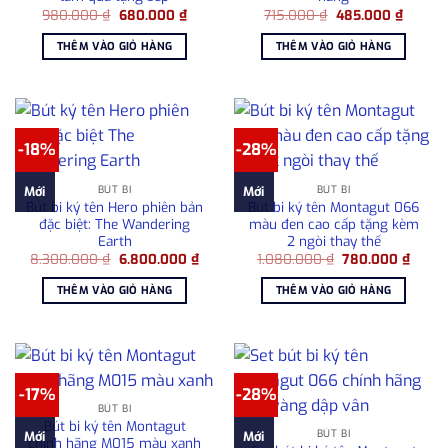
Giá
Giá
Giá
Giá
980.000
₫
680.000
₫
715.000
₫
485.000
₫
gốc
hiện
gốc
hiện
là:
tại
là:
tại
THÊM VÀO GIỎ HÀNG
THÊM VÀO GIỎ HÀNG
980.000 ₫.
là:
715.000 ₫.
là:
680.000 ₫.
485.00
-18%
-28%
BÚT BI
BÚT BI
Mới
Mới
Bút bi ký tên Hero phiên bản
Bút bi ký tên Montagut 066
đặc biệt: The Wandering
màu đen cao cấp tặng kèm
Earth
2 ngòi thay thế
Giá
Giá
Giá
Giá
8.300.000
₫
6.800.000
₫
1.080.000
₫
780.000
₫
gốc
hiện
gốc
hiện
là:
tại
là:
tại
THÊM VÀO GIỎ HÀNG
THÊM VÀO GIỎ HÀNG
8.300.000 ₫.
là:
1.080.000 ₫.
là:
6.800.000 ₫.
780.0
-17%
-28%
BÚT BI
Bút bi ký tên Montagut
BÚT BI
Mới
Mới
chính hãng M015 màu xanh