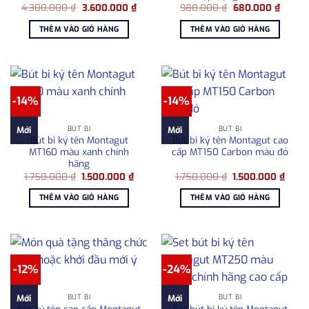
Giá
Giá
Giá
Giá
4.300.000
₫
3.600.000
₫
980.000
₫
680.000
₫
gốc
hiện
gốc
hiện
là:
tại
là:
tại
THÊM VÀO GIỎ HÀNG
THÊM VÀO GIỎ HÀNG
4.300.000 ₫.
là:
980.000 ₫.
là:
3.600.000 ₫.
680.00
-14%
-14%
BÚT BI
BÚT BI
Mới
Mới
Bút bi ký tên Montagut
Bút bi ký tên Montagut cao
MT160 màu xanh chính
cấp MT150 Carbon màu đỏ
hãng
Giá
Giá
Giá
Giá
1.750.000
₫
1.500.000
₫
1.750.000
₫
1.500.000
₫
gốc
hiện
gốc
hiện
là:
tại
là:
tại
THÊM VÀO GIỎ HÀNG
THÊM VÀO GIỎ HÀNG
1.750.000 ₫.
là:
1.750.000 ₫.
là:
1.500.000 ₫.
1.500
-12%
-24%
BÚT BI
BÚT BI
Mới
Mới
Bút ký tên cao cấp Montagut
Set bút bi ký tên Montagut