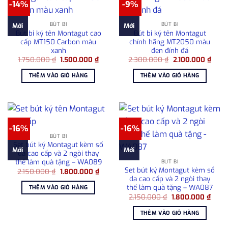
-14%
-9%
BÚT BI
BÚT BI
Mới
Mới
Bút bi ký tên Montagut cao
Bút bi ký tên Montagut
cấp MT150 Carbon màu
chính hãng MT2050 màu
xanh
đen đính đá
Giá
Giá
Giá
Giá
1.750.000
₫
1.500.000
₫
2.300.000
₫
2.100.000
₫
gốc
hiện
gốc
hiện
là:
tại
là:
tại
THÊM VÀO GIỎ HÀNG
THÊM VÀO GIỎ HÀNG
1.750.000 ₫.
là:
2.300.000 ₫.
là:
1.500.000 ₫.
2.100
-16%
-16%
BÚT BI
Set bút ký Montagut kèm sổ
Mới
Mới
da cao cấp và 2 ngòi thay
thế làm quà tặng – WA089
BÚT BI
Set bút ký Montagut kèm sổ
Giá
Giá
2.150.000
₫
1.800.000
₫
gốc
hiện
da cao cấp và 2 ngòi thay
là:
tại
thế làm quà tặng – WA087
THÊM VÀO GIỎ HÀNG
2.150.000 ₫.
là:
Giá
Giá
2.150.000
₫
1.800.000
₫
1.800.000 ₫.
gốc
hiện
là:
tại
THÊM VÀO GIỎ HÀNG
2.150.000 ₫.
là:
1.800