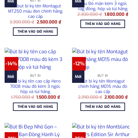
BÚT BI
Mới
Mới
màu Đỏ mận kèm 3 ngòi,
Set bút bi ký tên Montagut
tag đồng, hộp và túi hãng
MT250 màu đen chính hãng
Giá
Giá
2.300.000
₫
1.800.000
₫
cao cấp
gốc
hiện
Giá
Giá
3.300.000
₫
2.500.000
₫
là:
tại
THÊM VÀO GIỎ HÀNG
gốc
hiện
2.300.000 ₫.
là:
là:
tại
1.800
THÊM VÀO GIỎ HÀNG
3.300.000 ₫.
là:
2.500.000 ₫.
-14%
-12%
BÚT BI
BÚT BI
Mới
Mới
Bút bi ký tên cao cấp Hero
Bút bi ký tên Montagut
7008 màu đỏ kèm 3 ngòi,
chính hãng M015 màu đỏ
hộp và túi hãng
cao cấp
Giá
Giá
Giá
Giá
1.750.000
₫
1.500.000
₫
2.390.000
₫
2.100.000
₫
gốc
hiện
gốc
hiện
là:
tại
là:
tại
THÊM VÀO GIỎ HÀNG
THÊM VÀO GIỎ HÀNG
1.750.000 ₫.
là:
2.390.000 ₫.
là:
1.500.000 ₫.
2.100