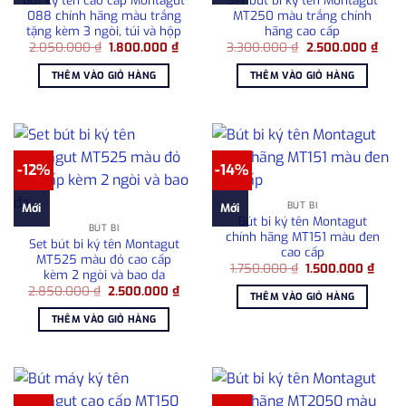
088 chính hãng màu trắng
MT250 màu trắng chính
tặng kèm 3 ngòi, túi và hộp
hãng cao cấp
Giá
Giá
Giá
Giá
2.050.000
₫
1.800.000
₫
3.300.000
₫
2.500.000
₫
gốc
hiện
gốc
hiện
là:
tại
là:
tại
THÊM VÀO GIỎ HÀNG
THÊM VÀO GIỎ HÀNG
2.050.000 ₫.
là:
3.300.000 ₫.
là:
1.800.000 ₫.
2.50
-12%
-14%
BÚT BI
Mới
Mới
Bút bi ký tên Montagut
BÚT BI
chính hãng MT151 màu đen
Set bút bi ký tên Montagut
cao cấp
MT525 màu đỏ cao cấp
Giá
Giá
1.750.000
₫
1.500.000
₫
kèm 2 ngòi và bao da
gốc
hiện
Giá
Giá
2.850.000
₫
2.500.000
₫
là:
tại
THÊM VÀO GIỎ HÀNG
gốc
hiện
1.750.000 ₫.
là:
là:
tại
1.500
THÊM VÀO GIỎ HÀNG
2.850.000 ₫.
là:
2.500.000 ₫.