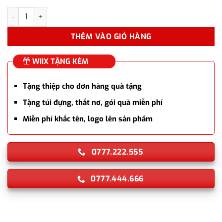
Bộ quà tặng bút ký Parker IM PRM X Grey GT TB4 1975587 kèm 
THÊM VÀO GIỎ HÀNG
WIIX TẶNG KÈM
Tặng thiệp cho đơn hàng quà tặng
Tặng túi đựng, thắt nơ, gói quà miễn phí
Miễn phí khắc tên, logo lên sản phẩm
0777.222.555
0777.444.666