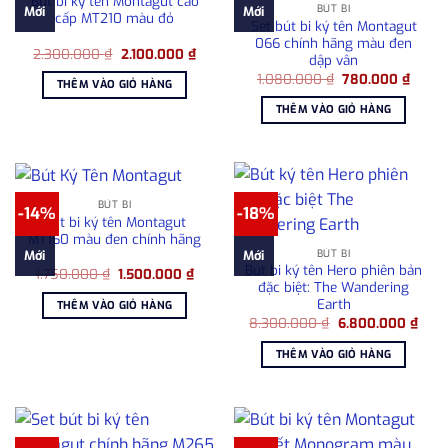
Bút bi ký tên Montagut cao
BÚT BI
Mới
Mới
cấp MT210 màu đỏ
Set bút bi ký tên Montagut
066 chính hãng màu đen
Giá
Giá
2.300.000
₫
2.100.000
₫
dập vân
gốc
hiện
Giá
Giá
là:
tại
1.080.000
₫
780.000
₫
THÊM VÀO GIỎ HÀNG
gốc
hiện
2.300.000 ₫.
là:
là:
tại
2.100.000 ₫.
THÊM VÀO GIỎ HÀNG
1.080.000 ₫.
là:
780.0
BÚT BI
-14%
-18%
Bút bi ký tên Montagut
MT160 màu đen chính hãng
BÚT BI
Mới
Mới
Bút bi ký tên Hero phiên bản
Giá
Giá
1.750.000
₫
1.500.000
₫
gốc
hiện
đặc biệt: The Wandering
là:
tại
Earth
THÊM VÀO GIỎ HÀNG
1.750.000 ₫.
là:
Giá
Giá
8.300.000
₫
6.800.000
₫
1.500.000 ₫.
gốc
hiện
là:
tại
THÊM VÀO GIỎ HÀNG
8.300.000 ₫.
là:
6.80