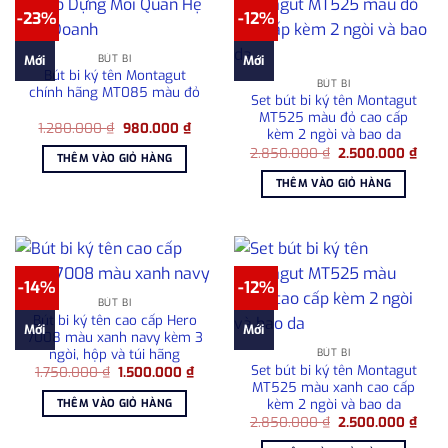
-23%
-12%
BÚT BI
Mới
Mới
Bút bi ký tên Montagut
BÚT BI
chính hãng MT085 màu đỏ
Set bút bi ký tên Montagut
MT525 màu đỏ cao cấp
Giá
Giá
1.280.000
₫
980.000
₫
kèm 2 ngòi và bao da
gốc
hiện
Giá
Giá
là:
tại
2.850.000
₫
2.500.000
₫
THÊM VÀO GIỎ HÀNG
gốc
hiện
1.280.000 ₫.
là:
là:
tại
980.000 ₫.
THÊM VÀO GIỎ HÀNG
2.850.000 ₫.
là:
2.50
-14%
-12%
BÚT BI
Bút bi ký tên cao cấp Hero
Mới
Mới
7008 màu xanh navy kèm 3
ngòi, hộp và túi hãng
BÚT BI
Set bút bi ký tên Montagut
Giá
Giá
1.750.000
₫
1.500.000
₫
gốc
hiện
MT525 màu xanh cao cấp
là:
tại
kèm 2 ngòi và bao da
THÊM VÀO GIỎ HÀNG
1.750.000 ₫.
là:
Giá
Giá
2.850.000
₫
2.500.000
₫
1.500.000 ₫.
gốc
hiện
là:
tại