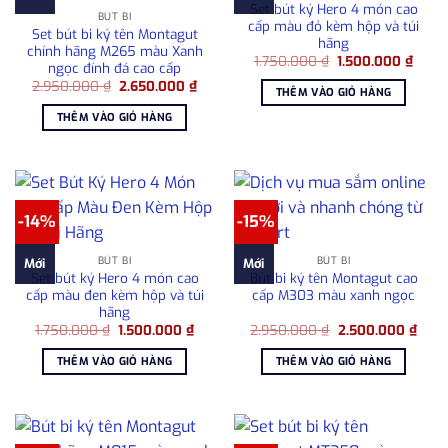
Set bút ký Hero 4 món cao
BÚT BI
cấp màu đỏ kèm hộp và túi
Set bút bi ký tên Montagut
hãng
chính hãng M265 màu Xanh
Giá
Giá
1.750.000
₫
1.500.000
₫
ngọc đính đá cao cấp
gốc
hiện
Giá
Giá
2.950.000
₫
2.650.000
₫
là:
tại
THÊM VÀO GIỎ HÀNG
gốc
hiện
1.750.000 ₫.
là:
là:
tại
1.500
THÊM VÀO GIỎ HÀNG
2.950.000 ₫.
là:
2.650.000 ₫.
-14%
-15%
BÚT BI
BÚT BI
Mới
Mới
Set bút ký Hero 4 món cao
Bút bi ký tên Montagut cao
cấp màu đen kèm hộp và túi
cấp M303 màu xanh ngọc
hãng
Giá
Giá
Giá
Giá
1.750.000
₫
1.500.000
₫
2.950.000
₫
2.500.000
₫
gốc
hiện
gốc
hiện
là:
tại
là:
tại
THÊM VÀO GIỎ HÀNG
THÊM VÀO GIỎ HÀNG
1.750.000 ₫.
là:
2.950.000 ₫.
là:
1.500.000 ₫.
2.50