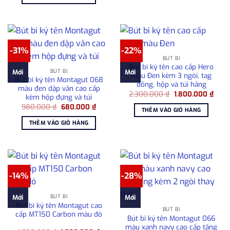
2.390.000 ₫.
là:
2.100.000 ₫.
-31%
-22%
BÚT BI
Bút bi ký tên cao cấp Hero
BÚT BI
Mới
Mới
màu Đen kèm 3 ngòi, tag
Bút bi ký tên Montagut 068
đồng, hộp và túi hãng
màu đen dập vân cao cấp
Giá
Giá
2.300.000
₫
1.800.000
₫
kèm hộp đựng và túi
gốc
hiện
Giá
Giá
980.000
₫
680.000
₫
là:
tại
THÊM VÀO GIỎ HÀNG
gốc
hiện
2.300.000 ₫.
là:
là:
tại
1.800
THÊM VÀO GIỎ HÀNG
980.000 ₫.
là:
680.000 ₫.
-14%
-28%
BÚT BI
Mới
Mới
Bút bi ký tên Montagut cao
BÚT BI
cấp MT150 Carbon màu đỏ
Bút bi ký tên Montagut 066
màu xanh navy cao cấp tặng