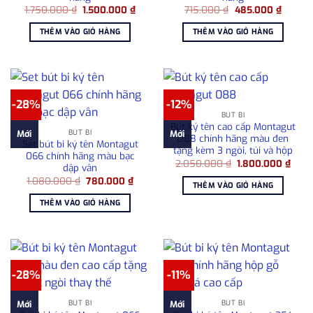
Giá
Giá
Giá
Giá
1.750.000
₫
1.500.000
₫
715.000
₫
485.000
₫
gốc
hiện
gốc
hiện
là:
tại
là:
tại
THÊM VÀO GIỎ HÀNG
THÊM VÀO GIỎ HÀNG
1.750.000 ₫.
là:
715.000 ₫.
là:
1.500.000 ₫.
485.00
-28%
-12%
BÚT BI
Bút ký tên cao cấp Montagut
BÚT BI
Mới
Mới
088 chính hãng màu đen
Set bút bi ký tên Montagut
tặng kèm 3 ngòi, túi và hộp
066 chính hãng màu bạc
Giá
Giá
2.050.000
₫
1.800.000
₫
dập vân
gốc
hiện
Giá
Giá
1.080.000
₫
780.000
₫
là:
tại
THÊM VÀO GIỎ HÀNG
gốc
hiện
2.050.000 ₫.
là:
là:
tại
1.80
THÊM VÀO GIỎ HÀNG
1.080.000 ₫.
là:
780.000 ₫.
-28%
-11%
BÚT BI
BÚT BI
Mới
Mới