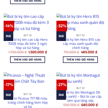
THÊM VÀO GIỎ HÀNG
980.000 ₫.
là:
680.000 ₫.
-14%
-32%
BÚT BI
BÚT BI
Mới
Mới
Bút bi ký tên cao cấp Hero
Bút bi ký tên Hero 815 cao
7008 màu đỏ kèm 3 ngòi,
cấp màu xanh quân đội
hộp và túi hãng
chính hãng
Giá
Giá
Giá
Giá
1.750.000
₫
1.500.000
₫
715.000
₫
485.000
₫
gốc
hiện
gốc
hiện
là:
tại
là:
tại
THÊM VÀO GIỎ HÀNG
THÊM VÀO GIỎ HÀNG
1.750.000 ₫.
là:
715.000 ₫.
là:
1.500.000 ₫.
485.00
-17%
-27%
BÚT BI
Bút bi ký tên Montagut 06
BÚT BI
Mới
Mới
(màu xanh) – Bút bi cao cấp
Bút bi Picasso 717 RB màu
làm quà tặng sếp
trắng chính hãng kèm hộp
Giá
Giá
930.000
₫
680.000
₫
và túi
gốc
hiện