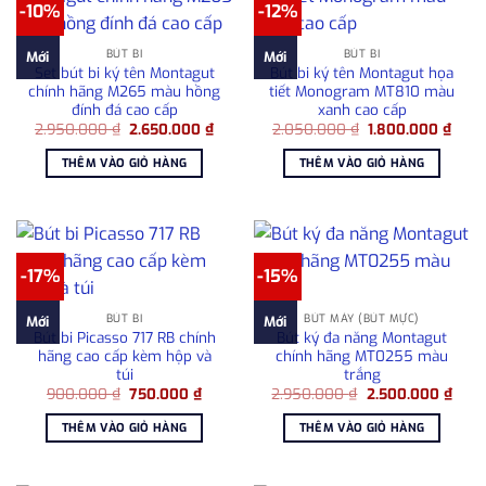
-10%
-12%
BÚT BI
BÚT BI
Mới
Mới
Set bút bi ký tên Montagut
Bút bi ký tên Montagut họa
chính hãng M265 màu hồng
tiết Monogram MT810 màu
đính đá cao cấp
xanh cao cấp
Giá
Giá
Giá
Giá
2.950.000
₫
2.650.000
₫
2.050.000
₫
1.800.000
₫
gốc
hiện
gốc
hiện
là:
tại
là:
tại
THÊM VÀO GIỎ HÀNG
THÊM VÀO GIỎ HÀNG
2.950.000 ₫.
là:
2.050.000 ₫.
là:
2.650.000 ₫.
1.80
-17%
-15%
BÚT BI
BÚT MÁY (BÚT MỰC)
Mới
Mới
Bút bi Picasso 717 RB chính
Bút ký đa năng Montagut
hãng cao cấp kèm hộp và
chính hãng MT0255 màu
túi
trắng
Giá
Giá
Giá
Giá
900.000
₫
750.000
₫
2.950.000
₫
2.500.000
₫
gốc
hiện
gốc
hiện
là:
tại
là:
tại
THÊM VÀO GIỎ HÀNG
THÊM VÀO GIỎ HÀNG
900.000 ₫.
là:
2.950.000 ₫.
là:
750.000 ₫.
2.50