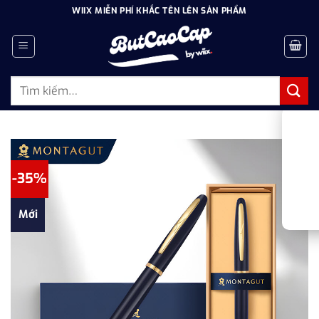
Bỏ
WIIX MIỄN PHÍ KHẮC TÊN LÊN SẢN PHẨM
qua
nội
dung
Tìm
kiếm:
-35%
Mới