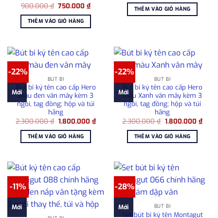
Giá
Giá
900.000
₫
750.000
₫
là:
tại
THÊM VÀO GIỎ HÀNG
gốc
hiện
930.000 ₫.
là:
là:
tại
680.00
THÊM VÀO GIỎ HÀNG
900.000 ₫.
là:
750.000 ₫.
-22%
-22%
BÚT BI
BÚT BI
Bút bi ký tên cao cấp Hero
Bút bi ký tên cao cấp Hero
Mới
Mới
màu đen vân mây kèm 3
màu Xanh vân mây kèm 3
ngòi, tag đồng; hộp và túi
ngòi, tag đồng; hộp và túi
hãng
hãng
Giá
Giá
Giá
Giá
2.300.000
₫
1.800.000
₫
2.300.000
₫
1.800.000
₫
gốc
hiện
gốc
hiện
là:
tại
là:
tại
THÊM VÀO GIỎ HÀNG
THÊM VÀO GIỎ HÀNG
2.300.000 ₫.
là:
2.300.000 ₫.
là:
1.800.000 ₫.
1.800
-11%
-28%
BÚT BI
Mới
Mới
Set bút bi ký tên Montagut