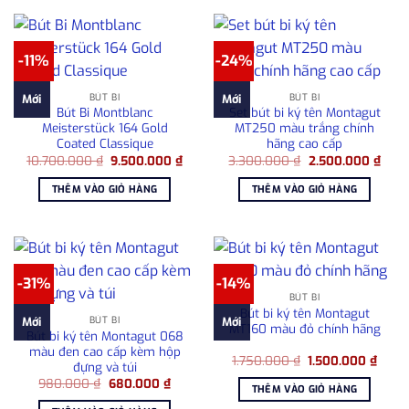
-11%
-24%
BÚT BI
BÚT BI
Mới
Mới
Bút Bi Montblanc
Set bút bi ký tên Montagut
Meisterstück 164 Gold
MT250 màu trắng chính
Coated Classique
hãng cao cấp
Giá
Giá
Giá
Giá
10.700.000
₫
9.500.000
₫
3.300.000
₫
2.500.000
₫
gốc
hiện
gốc
hiện
là:
tại
là:
tại
THÊM VÀO GIỎ HÀNG
THÊM VÀO GIỎ HÀNG
10.700.000 ₫.
là:
3.300.000 ₫.
là:
9.500.000 ₫.
2.50
-31%
-14%
BÚT BI
Bút bi ký tên Montagut
BÚT BI
Mới
Mới
MT160 màu đỏ chính hãng
Bút bi ký tên Montagut 068
màu đen cao cấp kèm hộp
Giá
Giá
1.750.000
₫
1.500.000
₫
đựng và túi
gốc
hiện
Giá
Giá
980.000
₫
680.000
₫
là:
tại
THÊM VÀO GIỎ HÀNG
gốc
hiện
1.750.000 ₫.
là:
là:
tại
1.500