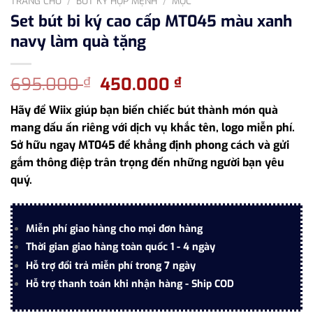
TRANG CHỦ
/
BÚT KÝ HỢP MỆNH
/
MỘC
Set bút bi ký cao cấp MT045 màu xanh
navy làm quà tặng
Giá
Giá
695.000
450.000
₫
₫
gốc
hiện
Hãy để Wiix giúp bạn biến chiếc bút thành món quà
là:
tại
mang dấu ấn riêng với dịch vụ khắc tên, logo miễn phí.
695.000 ₫.
là:
Sở hữu ngay MT045 để khẳng định phong cách và gửi
450.000 ₫.
gắm thông điệp trân trọng đến những người bạn yêu
quý.
Miễn phí giao hàng cho mọi đơn hàng
Thời gian giao hàng toàn quốc 1 - 4 ngày
Hỗ trợ đổi trả miễn phí trong 7 ngày
Hỗ trợ thanh toán khi nhận hàng - Ship COD