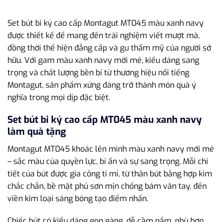
Set bút bi ký cao cấp Montagut MT045 màu xanh navy
được thiết kế để mang đến trải nghiệm viết mượt mà,
đồng thời thể hiện đẳng cấp và gu thẩm mỹ của người sở
hữu. Với gam màu xanh navy mới mẻ, kiểu dáng sang
trọng và chất lượng bền bỉ từ thương hiệu nổi tiếng
Montagut, sản phẩm xứng đáng trở thành món quà ý
nghĩa trong mọi dịp đặc biệt.
Set bút bi ký cao cấp MT045 màu xanh navy
làm quà tặng
Montagut MT045 khoác lên mình màu xanh navy mới mẻ
– sắc màu của quyền lực, bí ẩn và sự sang trọng. Mỗi chi
tiết của bút được gia công tỉ mỉ, từ thân bút bằng hợp kim
chắc chắn, bề mặt phủ sơn mịn chống bám vân tay, đến
viền kim loại sáng bóng tạo điểm nhấn.
Chiếc bút có kiểu dáng gọn gàng, dễ cầm nắm, phù hợp