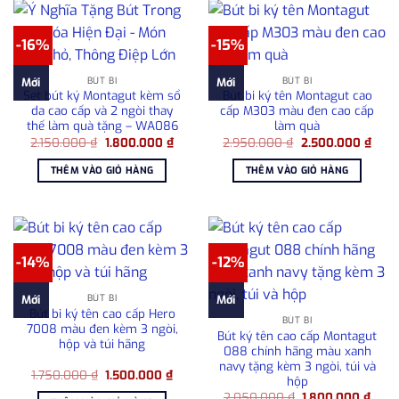
-16%
-15%
BÚT BI
BÚT BI
Mới
Mới
Set bút ký Montagut kèm sổ
Bút bi ký tên Montagut cao
da cao cấp và 2 ngòi thay
cấp M303 màu đen cao cấp
thế làm quà tặng – WA086
làm quà
Giá
Giá
Giá
Giá
2.150.000
₫
1.800.000
₫
2.950.000
₫
2.500.000
₫
gốc
hiện
gốc
hiện
là:
tại
là:
tại
THÊM VÀO GIỎ HÀNG
THÊM VÀO GIỎ HÀNG
2.150.000 ₫.
là:
2.950.000 ₫.
là:
1.800.000 ₫.
2.50
-14%
-12%
BÚT BI
Mới
Mới
Bút bi ký tên cao cấp Hero
BÚT BI
7008 màu đen kèm 3 ngòi,
Bút ký tên cao cấp Montagut
hộp và túi hãng
088 chính hãng màu xanh
navy tặng kèm 3 ngòi, túi và
Giá
Giá
1.750.000
₫
1.500.000
₫
hộp
gốc
hiện
Giá
Giá
là:
tại
2.050.000
₫
1.800.000
₫