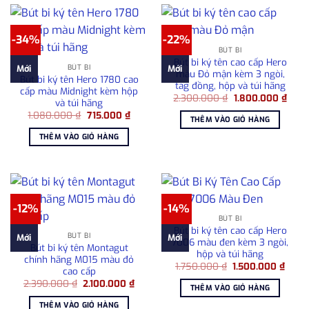
-34%
-22%
BÚT BI
Bút bi ký tên cao cấp Hero
BÚT BI
Mới
Mới
màu Đỏ mận kèm 3 ngòi,
Bút bi ký tên Hero 1780 cao
tag đồng, hộp và túi hãng
cấp màu Midnight kèm hộp
Giá
Giá
2.300.000
₫
1.800.000
₫
và túi hãng
gốc
hiện
Giá
Giá
1.080.000
₫
715.000
₫
là:
tại
THÊM VÀO GIỎ HÀNG
gốc
hiện
2.300.000 ₫.
là:
là:
tại
1.800
THÊM VÀO GIỎ HÀNG
1.080.000 ₫.
là:
715.000 ₫.
-12%
-14%
BÚT BI
Bút bi ký tên cao cấp Hero
BÚT BI
Mới
Mới
7006 màu đen kèm 3 ngòi,
Bút bi ký tên Montagut
hộp và túi hãng
chính hãng M015 màu đỏ
Giá
Giá
1.750.000
₫
1.500.000
₫
cao cấp
gốc
hiện
Giá
Giá
2.390.000
₫
2.100.000
₫
là:
tại
THÊM VÀO GIỎ HÀNG
gốc
hiện
1.750.000 ₫.
là:
là:
tại
1.500
THÊM VÀO GIỎ HÀNG