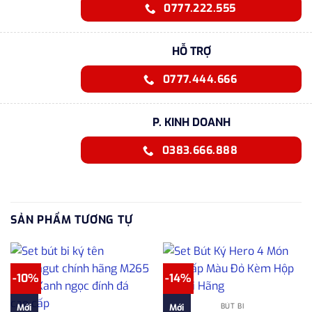
0777.222.555
HỖ TRỢ
0777.444.666
P. KINH DOANH
0383.666.888
SẢN PHẨM TƯƠNG TỰ
-10%
-14%
BÚT BI
Mới
Mới