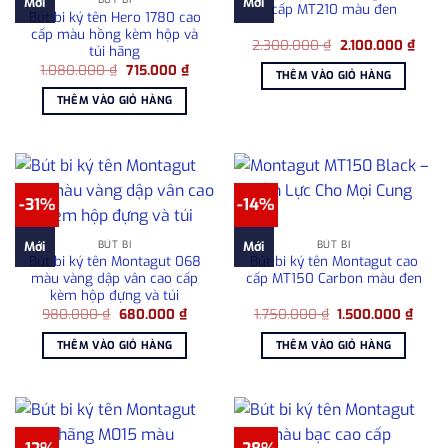
Mới
Mới
cấp MT210 màu đen
Bút bi ký tên Hero 1780 cao
cấp màu hồng kèm hộp và
Giá
Giá
2.300.000
₫
2.100.000
₫
túi hãng
gốc
hiện
Giá
Giá
1.080.000
₫
715.000
₫
là:
tại
THÊM VÀO GIỎ HÀNG
gốc
hiện
2.300.000 ₫.
là:
là:
tại
2.100
THÊM VÀO GIỎ HÀNG
1.080.000 ₫.
là:
715.000 ₫.
-31%
-14%
BÚT BI
BÚT BI
Mới
Mới
Bút bi ký tên Montagut 068
Bút bi ký tên Montagut cao
màu vàng dập vân cao cấp
cấp MT150 Carbon màu đen
kèm hộp đựng và túi
Giá
Giá
Giá
Giá
980.000
₫
680.000
₫
1.750.000
₫
1.500.000
₫
gốc
hiện
gốc
hiện
là:
tại
là:
tại
THÊM VÀO GIỎ HÀNG
THÊM VÀO GIỎ HÀNG
980.000 ₫.
là:
1.750.000 ₫.
là:
680.000 ₫.
1.500