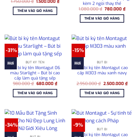
Giá
Giá
1.750.000
₫
1.500.000
₫
kèm 2 ngòi thay thế
gốc
hiện
Giá
Giá
là:
tại
1.080.000
₫
780.000
₫
THÊM VÀO GIỎ HÀNG
gốc
hiện
1.750.000 ₫.
là:
là:
tại
1.500.000 ₫.
THÊM VÀO GIỎ HÀNG
1.080.000 ₫.
là:
780.0
-31%
-15%
BÚT KÝ TÊN
BÚT BI
Mới
Mới
Bút bi ký tên Montagut 06
Bút bi ký tên Montagut cao
màu Starlight – Bút bi cao
cấp M303 màu xanh navy
cấp làm quà tặng sếp
Giá
Giá
Giá
Giá
980.000
₫
680.000
₫
2.950.000
₫
2.500.000
₫
gốc
hiện
gốc
hiện
là:
tại
là:
tại
THÊM VÀO GIỎ HÀNG
THÊM VÀO GIỎ HÀNG
980.000 ₫.
là:
2.950.000 ₫.
là:
680.000 ₫.
2.50
-34%
-9%
BÚT BI
Bút bi ký tên Montagut cao
BÚT BI