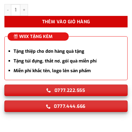
Set bút bi ký cao cấp MT045 màu xanh navy làm quà tặng số l
THÊM VÀO GIỎ HÀNG
WIIX TẶNG KÈM
Tặng thiệp cho đơn hàng quà tặng
Tặng túi đựng, thắt nơ, gói quà miễn phí
Miễn phí khắc tên, logo lên sản phẩm
0777.222.555
0777.444.666