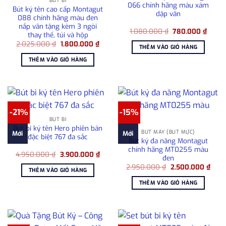
BÚT BI
066 chính hãng màu xám
Bút ký tên cao cấp Montagut
dập vân
088 chính hãng màu đen
nắp vân tặng kèm 3 ngòi
Giá
Giá
1.080.000
₫
780.000
₫
thay thế, túi và hộp
gốc
hiện
Giá
Giá
2.025.000
₫
1.800.000
₫
là:
tại
THÊM VÀO GIỎ HÀNG
gốc
hiện
1.080.000 ₫.
là:
là:
tại
780.0
THÊM VÀO GIỎ HÀNG
2.025.000 ₫.
là:
1.800.000 ₫.
-21%
-15%
BÚT BI
Bút bi ký tên Hero phiên bản
BÚT MÁY (BÚT MỰC)
Mới
Mới
đặc biệt 767 đa sắc
Bút ký đa năng Montagut
chính hãng MT0255 màu
Giá
Giá
4.950.000
₫
3.900.000
₫
đen
gốc
hiện
Giá
Giá
là:
tại
2.950.000
₫
2.500.000
₫
THÊM VÀO GIỎ HÀNG
gốc
hiện
4.950.000 ₫.
là:
là:
tại
3.900.000 ₫.
THÊM VÀO GIỎ HÀNG
2.950.000 ₫.
là:
2.50