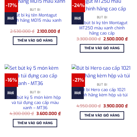
-17%
-24%
BÚT BI
Bút bi ký tên Montagut
BÚT BI
Mới
Mới
chính hãng M015 màu xanh
Set bút bi ký tên Montagut
MT250 màu xanh chính
Giá
Giá
2.530.000
₫
2.100.000
₫
hãng cao cấp
gốc
hiện
Giá
Giá
là:
tại
3.300.000
₫
2.500.000
₫
THÊM VÀO GIỎ HÀNG
gốc
hiện
2.530.000 ₫.
là:
là:
tại
2.100.000 ₫.
THÊM VÀO GIỎ HÀNG
3.300.000 ₫.
là:
2.50
-16%
-21%
BÚT BI
Bút bi Hero cao cấp 1021
BÚT BI
Mới
Mới
chính hãng kèm hộp và túi
Set bút ký 5 món kèm hộp
và túi đựng cao cấp màu
Giá
Giá
4.950.000
₫
3.900.000
₫
xanh – MT36
gốc
hiện
Giá
Giá
4.300.000
₫
3.600.000
₫
là:
tại
THÊM VÀO GIỎ HÀNG
gốc
hiện
4.950.000 ₫.
là:
là:
tại
3.90
THÊM VÀO GIỎ HÀNG
4.300.000 ₫.
là:
3.600.000 ₫.