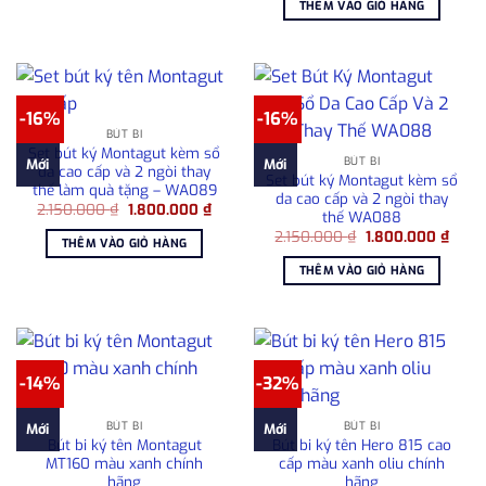
THÊM VÀO GIỎ HÀNG
2.850.000 ₫.
là:
2.50
-16%
-16%
BÚT BI
Set bút ký Montagut kèm sổ
BÚT BI
Mới
Mới
da cao cấp và 2 ngòi thay
Set bút ký Montagut kèm sổ
thế làm quà tặng – WA089
da cao cấp và 2 ngòi thay
Giá
Giá
2.150.000
₫
1.800.000
₫
thế WA088
gốc
hiện
Giá
Giá
là:
tại
2.150.000
₫
1.800.000
₫
THÊM VÀO GIỎ HÀNG
gốc
hiện
2.150.000 ₫.
là:
là:
tại
1.800.000 ₫.
THÊM VÀO GIỎ HÀNG
2.150.000 ₫.
là:
1.800
-14%
-32%
BÚT BI
BÚT BI
Mới
Mới
Bút bi ký tên Montagut
Bút bi ký tên Hero 815 cao
MT160 màu xanh chính
cấp màu xanh oliu chính
hãng
hãng