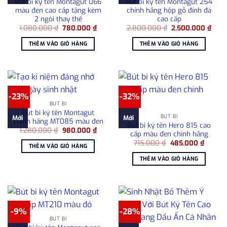
Bút bi ký tên Montagut 066
Bút bi ký tên Montagut 254
màu đen cao cấp tặng kèm
chính hãng hộp gỗ đính đá
2 ngòi thay thế
cao cấp
Giá
Giá
Giá
Giá
1.080.000
₫
780.000
₫
2.800.000
₫
2.500.000
₫
gốc
hiện
gốc
hiện
là:
tại
là:
tại
THÊM VÀO GIỎ HÀNG
THÊM VÀO GIỎ HÀNG
1.080.000 ₫.
là:
2.800.000 ₫.
là:
780.000 ₫.
2.50
-23%
-32%
BÚT BI
Bút bi ký tên Montagut
BÚT BI
Mới
Mới
chính hãng MT085 màu đen
Bút bi ký tên Hero 815 cao
Giá
Giá
1.280.000
₫
980.000
₫
cấp màu đen chính hãng
gốc
hiện
Giá
Giá
là:
tại
715.000
₫
485.000
₫
THÊM VÀO GIỎ HÀNG
gốc
hiện
1.280.000 ₫.
là:
là:
tại
980.000 ₫.
THÊM VÀO GIỎ HÀNG
715.000 ₫.
là:
485.00
-9%
-28%
BÚT BI