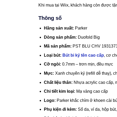
Khi mua tại Wiix, khách hàng còn được tặn
Thông số
Hãng sản xuất:
Parker
Dòng sản phẩm:
Duofold Big
Mã sản phẩm:
PST BLU CHV 193137
Loại bút:
Bút bi ký tên cao cấp
, cơ c
Cỡ ngòi:
0.7mm – trơn mịn, đều mực
Mực:
Xanh chuyên ký (refill dễ thay), 
Chất liệu thân:
Nhựa acrylic cao cấp, 
Chi tiết kim loại:
Mạ vàng cao cấp
Logo:
Parker khắc chìm ở khoen cài bú
Phụ kiện đi kèm:
Sổ da, ví da, hộp bút,