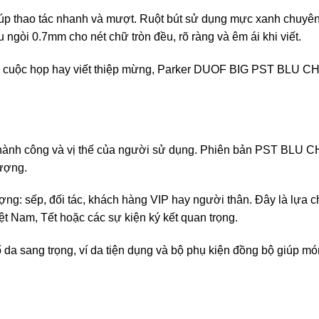
p thao tác nhanh và mượt. Ruột bút sử dụng mực xanh chuyên
 ngòi 0.7mm cho nét chữ tròn đều, rõ ràng và êm ái khi viết.
ng cuộc họp hay viết thiệp mừng, Parker DUOF BIG PST BLU CHV
 thành công và vị thế của người sử dụng. Phiên bản PST BLU
vượng.
ợng: sếp, đối tác, khách hàng VIP hay người thân. Đây là lựa 
ệt Nam, Tết hoặc các sự kiện ký kết quan trọng.
 da sang trọng, ví da tiện dụng và bộ phụ kiện đồng bộ giúp món