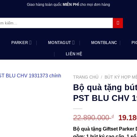
Giao hàng toàn quốc
MIỄN PHÍ
cho mọi đơn hàng
m:
PARKER
MONTAGUT
MONTBLANC
PI
LIÊN HỆ
TRANG CHỦ
/
BÚT KÝ HỢP M
Bộ quà tặng bú
PST BLU CHV 1
Giá
22.890.000
19.1
₫
gốc
Bộ quà tặng Giftset Park
là:
gồm: 1 bút ký cao cấp, 1 sổ 