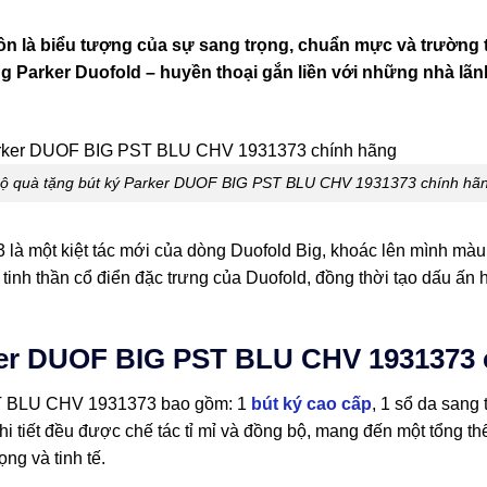
luôn là biểu tượng của sự sang trọng, chuẩn mực và trường 
 Parker Duofold – huyền thoại gắn liền với những nhà lãnh
ộ quà tặng bút ký Parker DUOF BIG PST BLU CHV 1931373 chính hã
một kiệt tác mới của dòng Duofold Big, khoác lên mình màu x
tinh thần cổ điển đặc trưng của Duofold, đồng thời tạo dấu ấn 
ker DUOF BIG PST BLU CHV 1931373 
ST BLU CHV 1931373 bao gồm: 1
bút ký cao cấp
, 1 sổ da sang t
chi tiết đều được chế tác tỉ mỉ và đồng bộ, mang đến một tổng t
ng và tinh tế.