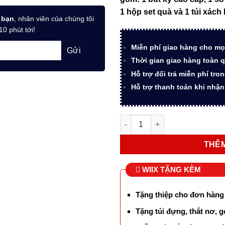
22.89
1 hộp set quà và 1 túi xách
 bạn
, nhân viên của chúng tôi
10 phút tới!
Miễn phí giao hàng cho mọ
Thời gian giao hàng toàn q
Hỗ trợ đổi trả miễn phí tro
Hỗ trợ thanh toán khi nhậ
Bộ quà tặng bút ký Parker D
THÊM
WIIX TẶNG KÈM
Tặng thiệp cho đơn hàng
Tặng túi đựng, thắt nơ, g