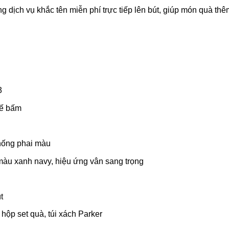
g dịch vụ khắc tên miễn phí trực tiếp lên bút, giúp món quà t
3
hế bấm
chống phai màu
màu xanh navy, hiệu ứng vân sang trọng
t
 hộp set quà, túi xách Parker