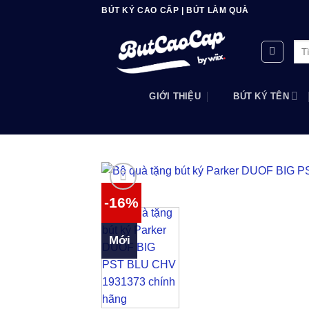
Bỏ
BÚT KÝ CAO CẤP | BÚT LÀM QUÀ
qua
nội
Tìm
dung
kiế
GIỚI THIỆU
BÚT KÝ TÊN
-16%
Mới