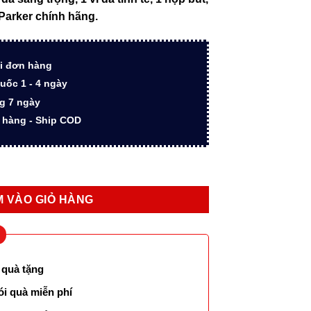
0.000 ₫.
là:
 Parker chính hãng.
19.180.000 ₫.
i đơn hàng
uốc 1 - 4 ngày
ng 7 ngày
n hàng - Ship COD
UOF BIG PST BLU CHV 1931373 chính hãng số lượng
 VÀO GIỎ HÀNG
 quà tặng
ói quà miễn phí