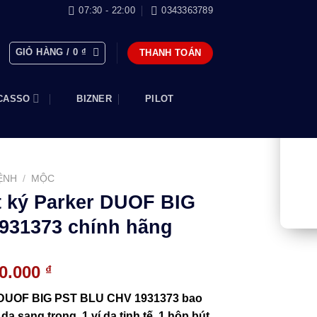
07:30 - 22:00
0343363789
GIỎ HÀNG /
0
₫
THANH TOÁN
CASSO
BIZNER
PILOT
ỆNH
/
MỘC
t ký Parker DUOF BIG
931373 chính hãng
Giá
80.000
₫
hiện
er DUOF BIG PST BLU CHV 1931373 bao
tại
da sang trọng, 1 ví da tinh tế, 1 hộp bút,