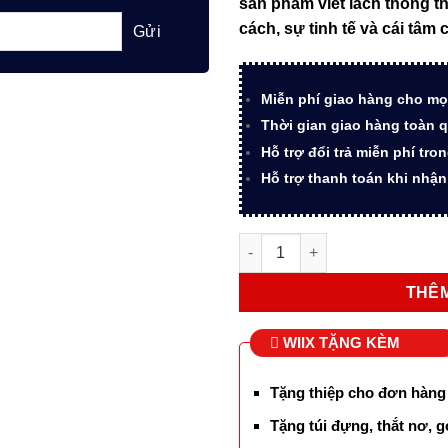
sản phẩm viết lách thông 
3.525.
cách, sự tinh tế và cái tâm
Miễn phí giao hàng cho mọ
Thời gian giao hàng toàn q
Hỗ trợ đổi trả miễn phí tro
Hỗ trợ thanh toán khi nhậ
Bộ quà tặng bút ký cao cấp 
THÊM
WIIX TẶNG KÈM
Tặng thiệp cho đơn hàng
Tặng túi đựng, thắt nơ, g