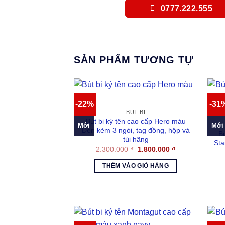
0777.222.555
SẢN PHẨM TƯƠNG TỰ
-22%
-31
BÚT BI
Bút bi ký tên cao cấp Hero màu
Mới
Mới
Đen kèm 3 ngòi, tag đồng, hộp và
B
túi hãng
Sta
Giá
Giá
2.300.000
₫
1.800.000
₫
gốc
hiện
là:
tại
THÊM VÀO GIỎ HÀNG
2.300.000 ₫.
là:
1.800.000 ₫.