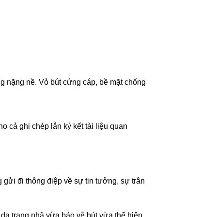
ng nặng nề. Vỏ bút cứng cáp, bề mặt chống
 cả ghi chép lẫn ký kết tài liệu quan
gửi đi thông điệp về sự tin tưởng, sự trân
 da trang nhã vừa bảo vệ bút vừa thể hiện