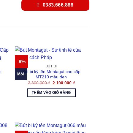
0383.666.888
-9%
BÚT BI
p
Bút bi ký tên Montagut cao cấp
Mới
MT210 màu đen
á
Giá
Giá
2.300.000
₫
2.100.000
₫
ện
gốc
hiện
là:
tại
THÊM VÀO GIỎ HÀNG
2.300.000 ₫.
là:
500.000 ₫.
2.100.000 ₫.