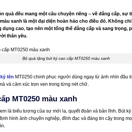
n quà đều mang một câu chuyện riêng – về đẳng cấp, sự tinh
 màu xanh là một đại diện hoàn hảo cho điều đó. Không chỉ 
ng dụng cao, tạo nên một tổng thể đẳng cấp và sang trọng,
ời thân yêu.
Bộ quà tặng bút ký cao cấp MT0250 màu xanh
 ký tên
MT0250 chinh phục người dùng ngay từ ánh nhìn đầu tiên
à và cảm xúc trọn vẹn trong từng nét chữ.
 cấp MT0250 màu xanh
 xem là biểu tượng của sự mới lạ, quyết đoán và bản lĩnh. Bút
 định hình ảnh chuyên nghiệp, đĩnh đạc và đáng tin cậy trong m
ôn.