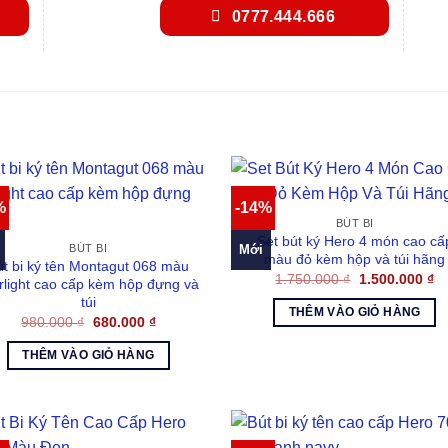
0777.444.666
%
-14%
BÚT BI
Set bút ký Hero 4 món cao cấ
Mới
BÚT BI
màu đỏ kèm hộp và túi hãng
út bi ký tên Montagut 068 màu
Giá
Gi
1.750.000
₫
1.500.000
₫
rlight cao cấp kèm hộp đựng và
gốc
hi
túi
là:
tại
THÊM VÀO GIỎ HÀNG
1.750.000 ₫.
là:
Giá
Giá
980.000
₫
680.000
₫
1.
gốc
hiện
là:
tại
THÊM VÀO GIỎ HÀNG
980.000 ₫.
là:
680.000 ₫.