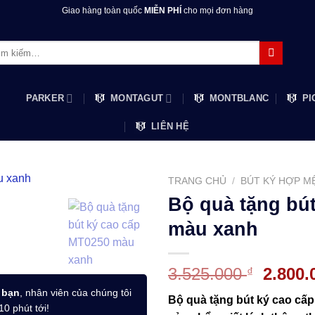
Giao hàng toàn quốc
MIỄN PHÍ
cho mọi đơn hàng
m:
PARKER
MONTAGUT
MONTBLANC
PI
LIÊN HỆ
TRANG CHỦ
/
BÚT KÝ HỢP M
Bộ quà tặng bú
màu xanh
Giá
3.525.000
2.800
₫
gốc
 bạn
, nhân viên của chúng tôi
Bộ quà tặng bút ký cao cấ
là:
10 phút tới!