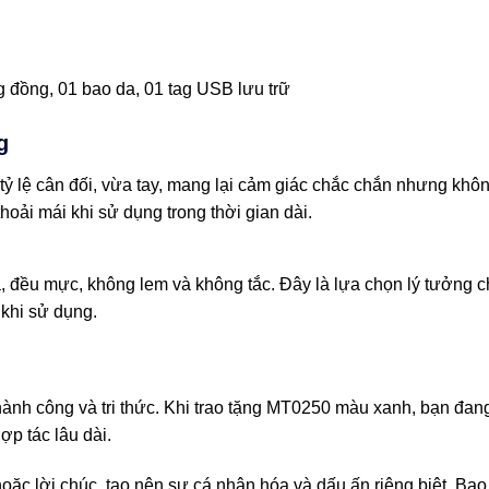
g đồng, 01 bao da, 01 tag USB lưu trữ
g
 tỷ lệ cân đối, vừa tay, mang lại cảm giác chắc chắn nhưng khô
hoải mái khi sử dụng trong thời gian dài.
, đều mực, không lem và không tắc. Đây là lựa chọn lý tưởng cho
 khi sử dụng.
ành công và tri thức. Khi trao tặng MT0250 màu xanh, bạn đang 
p tác lâu dài.
oặc lời chúc, tạo nên sự cá nhân hóa và dấu ấn riêng biệt. Bao