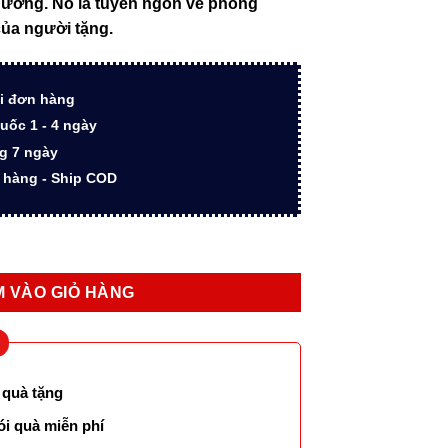
thường. Nó là tuyên ngôn về phong
000 ₫.
là:
 của người tặng.
2.800.000 ₫.
i đơn hàng
uốc 1 - 4 ngày
ng 7 ngày
n hàng - Ship COD
MT0250 màu xanh số lượng
 VÀO GIỎ HÀNG
 quà tặng
ói quà miễn phí