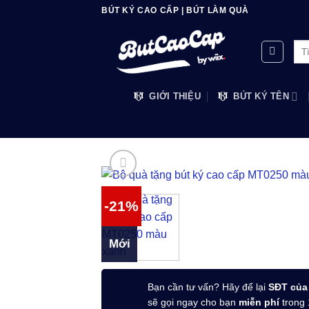
Bỏ
BÚT KÝ CAO CẤP | BÚT LÀM QUÀ
qua
nội
Tìm
dung
kiế
GIỚI THIỆU
BÚT KÝ TÊN
-21%
Mới
Bạn cần tư vấn? Hãy để lại
SĐT của
sẽ gọi ngay cho bạn
miễn phí
trong 