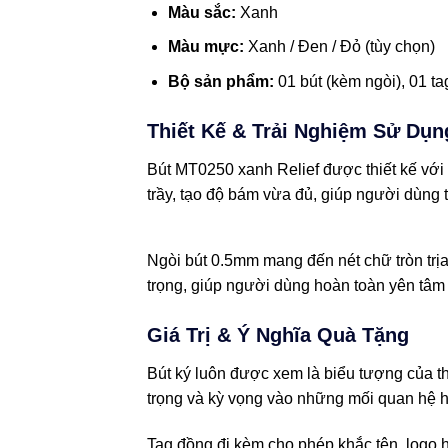
Màu sắc:
Xanh
Màu mực:
Xanh / Đen / Đỏ (tùy chọn)
Bộ sản phẩm:
01 bút (kèm ngòi), 01 ta
Thiết Kế & Trải Nghiệm Sử Dụn
Bút MT0250 xanh Relief được thiết kế với
trầy, tạo độ bám vừa đủ, giúp người dùng t
Ngòi bút 0.5mm mang đến nét chữ tròn trịa
trọng, giúp người dùng hoàn toàn yên tâm
Giá Trị & Ý Nghĩa Quà Tặng
Bút ký luôn được xem là biểu tượng của th
trọng và kỳ vọng vào những mối quan hệ hợ
Tag đồng đi kèm cho phép khắc tên, logo h