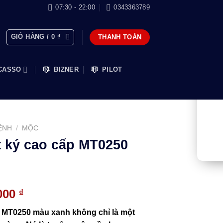
07:30 - 22:00
0343363789
GIỎ HÀNG /
0
₫
THANH TOÁN
CASSO
BIZNER
PILOT
ỆNH
/
MỘC
t ký cao cấp MT0250
Giá
.000
₫
hiện
p MT0250 màu xanh không chỉ là một
tại