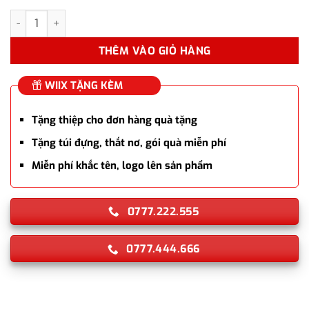
Bộ set quà bút ký Parker Vector màu xanh navy cao cấp làm qu
THÊM VÀO GIỎ HÀNG
WIIX TẶNG KÈM
Tặng thiệp cho đơn hàng quà tặng
Tặng túi đựng, thắt nơ, gói quà miễn phí
Miễn phí khắc tên, logo lên sản phẩm
0777.222.555
0777.444.666