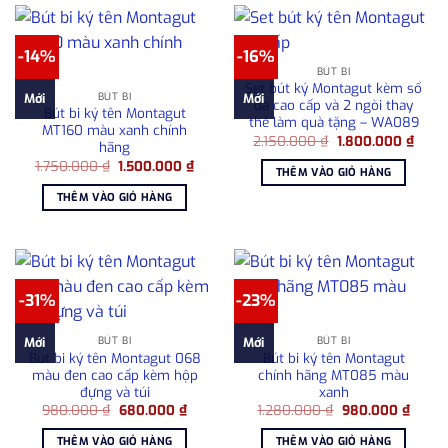
-14%
-16%
BÚT BI
Set bút ký Montagut kèm sổ
BÚT BI
Mới
Mới
da cao cấp và 2 ngòi thay
Bút bi ký tên Montagut
thế làm quà tặng – WA089
MT160 màu xanh chính
Giá
Giá
2.150.000
₫
1.800.000
₫
hãng
gốc
hiện
Giá
Giá
1.750.000
₫
1.500.000
₫
là:
tại
THÊM VÀO GIỎ HÀNG
gốc
hiện
2.150.000 ₫.
là:
là:
tại
1.800
THÊM VÀO GIỎ HÀNG
1.750.000 ₫.
là:
1.500.000 ₫.
-31%
-23%
BÚT BI
BÚT BI
Mới
Mới
Bút bi ký tên Montagut 068
Bút bi ký tên Montagut
màu đen cao cấp kèm hộp
chính hãng MT085 màu
đựng và túi
xanh
Giá
Giá
Giá
Giá
980.000
₫
680.000
₫
1.280.000
₫
980.000
₫
gốc
hiện
gốc
hiện
là:
tại
là:
tại
THÊM VÀO GIỎ HÀNG
THÊM VÀO GIỎ HÀNG
980.000 ₫.
là:
1.280.000 ₫.
là: