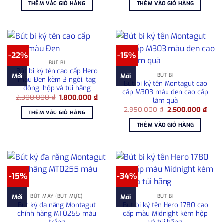
là:
tại
là:
tại
THÊM VÀO GIỎ HÀNG
THÊM VÀO GIỎ HÀNG
2.300.000 ₫.
là:
1.750.000 ₫.
là:
2.100.000 ₫.
1.500
-22%
-15%
BÚT BI
Bút bi ký tên cao cấp Hero
BÚT BI
Mới
Mới
màu Đen kèm 3 ngòi, tag
Bút bi ký tên Montagut cao
đồng, hộp và túi hãng
cấp M303 màu đen cao cấp
Giá
Giá
2.300.000
₫
1.800.000
₫
làm quà
gốc
hiện
Giá
Giá
là:
tại
2.950.000
₫
2.500.000
₫
THÊM VÀO GIỎ HÀNG
gốc
hiện
2.300.000 ₫.
là:
là:
tại
1.800.000 ₫.
THÊM VÀO GIỎ HÀNG
2.950.000 ₫.
là:
2.50
-15%
-34%
BÚT MÁY (BÚT MỰC)
BÚT BI
Mới
Mới
Bút ký đa năng Montagut
Bút bi ký tên Hero 1780 cao
chính hãng MT0255 màu
cấp màu Midnight kèm hộp
trắng
và túi hãng