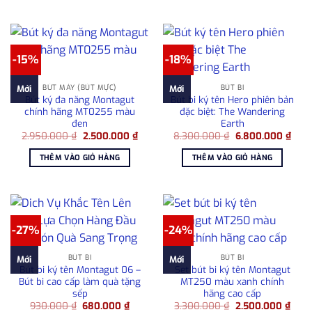
715.000 ₫.
-15%
-18%
BÚT MÁY (BÚT MỰC)
BÚT BI
Mới
Mới
Bút ký đa năng Montagut
Bút bi ký tên Hero phiên bản
chính hãng MT0255 màu
đặc biệt: The Wandering
đen
Earth
Giá
Giá
Giá
Giá
2.950.000
₫
2.500.000
₫
8.300.000
₫
6.800.000
₫
gốc
hiện
gốc
hiện
là:
tại
là:
tại
THÊM VÀO GIỎ HÀNG
THÊM VÀO GIỎ HÀNG
2.950.000 ₫.
là:
8.300.000 ₫.
là:
2.500.000 ₫.
6.80
-27%
-24%
BÚT BI
BÚT BI
Mới
Mới
Bút bi ký tên Montagut 06 –
Set bút bi ký tên Montagut
Bút bi cao cấp làm quà tặng
MT250 màu xanh chính
sếp
hãng cao cấp
Giá
Giá
Giá
Giá
930.000
₫
680.000
₫
3.300.000
₫
2.500.000
₫