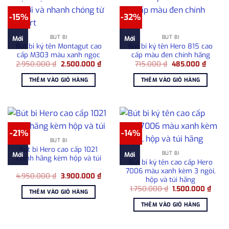
-15%
-32%
BÚT BI
BÚT BI
Mới
Mới
Bút bi ký tên Montagut cao
Bút bi ký tên Hero 815 cao
cấp M303 màu xanh ngọc
cấp màu đen chính hãng
Giá
Giá
Giá
Giá
2.950.000
₫
2.500.000
₫
715.000
₫
485.000
₫
gốc
hiện
gốc
hiện
là:
tại
là:
tại
THÊM VÀO GIỎ HÀNG
THÊM VÀO GIỎ HÀNG
2.950.000 ₫.
là:
715.000 ₫.
là:
2.500.000 ₫.
485.00
-21%
-14%
BÚT BI
Bút bi Hero cao cấp 1021
BÚT BI
Mới
Mới
chính hãng kèm hộp và túi
Bút bi ký tên cao cấp Hero
7006 màu xanh kèm 3 ngòi,
Giá
Giá
4.950.000
₫
3.900.000
₫
hộp và túi hãng
gốc
hiện
Giá
Giá
là:
tại
1.750.000
₫
1.500.000
₫
THÊM VÀO GIỎ HÀNG
gốc
hiện
4.950.000 ₫.
là:
là:
tại
3.900.000 ₫.
THÊM VÀO GIỎ HÀNG
1.750.000 ₫.
là:
1.500