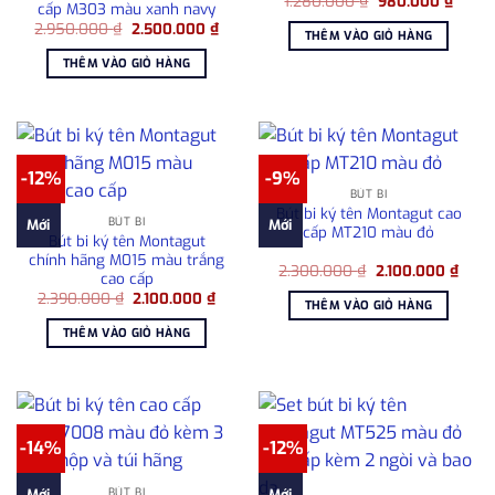
Giá
Giá
1.280.000
₫
980.000
₫
cấp M303 màu xanh navy
gốc
hiện
Giá
Giá
2.950.000
₫
2.500.000
₫
là:
tại
THÊM VÀO GIỎ HÀNG
gốc
hiện
1.280.000 ₫.
là:
là:
tại
980.0
THÊM VÀO GIỎ HÀNG
2.950.000 ₫.
là:
2.500.000 ₫.
-12%
-9%
BÚT BI
Bút bi ký tên Montagut cao
BÚT BI
Mới
Mới
cấp MT210 màu đỏ
Bút bi ký tên Montagut
chính hãng M015 màu trắng
Giá
Giá
2.300.000
₫
2.100.000
₫
cao cấp
gốc
hiện
Giá
Giá
2.390.000
₫
2.100.000
₫
là:
tại
THÊM VÀO GIỎ HÀNG
gốc
hiện
2.300.000 ₫.
là:
là:
tại
2.100
THÊM VÀO GIỎ HÀNG
2.390.000 ₫.
là:
2.100.000 ₫.
-14%
-12%
BÚT BI
Mới
Mới