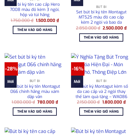
Bút bi ký tên cao cấp Hero
BÚT BI
7008 màu đỏ kèm 3 ngòi,
Set bút bi ký tên Montagut
hộp và túi hãng
MT525 màu đỏ cao cấp
Giá
Giá
1.750.000
₫
1.500.000
₫
kèm 2 ngòi và bao da
gốc
hiện
Giá
Giá
là:
tại
2.850.000
₫
2.500.000
₫
THÊM VÀO GIỎ HÀNG
gốc
hiện
1.750.000 ₫.
là:
là:
tại
1.500.000 ₫.
THÊM VÀO GIỎ HÀNG
2.850.000 ₫.
là:
2.50
-28%
-16%
BÚT BI
BÚT BI
Mới
Mới
Set bút bi ký tên Montagut
Set bút ký Montagut kèm sổ
066 chính hãng màu xám
da cao cấp và 2 ngòi thay
dập vân
thế làm quà tặng – WA086
Giá
Giá
Giá
Giá
1.080.000
₫
780.000
₫
2.150.000
₫
1.800.000
₫
gốc
hiện
gốc
hiện
là:
tại
là:
tại
THÊM VÀO GIỎ HÀNG
THÊM VÀO GIỎ HÀNG
1.080.000 ₫.
là:
2.150.000 ₫.
là:
780.000 ₫.
1.800