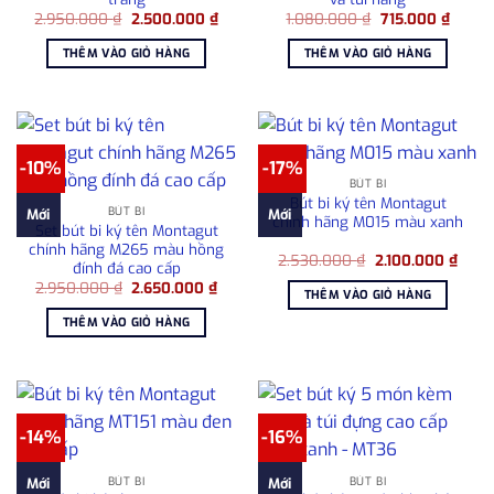
Giá
Giá
Giá
Giá
2.950.000
₫
2.500.000
₫
1.080.000
₫
715.000
₫
gốc
hiện
gốc
hiện
là:
tại
là:
tại
THÊM VÀO GIỎ HÀNG
THÊM VÀO GIỎ HÀNG
2.950.000 ₫.
là:
1.080.000 ₫.
là:
2.500.000 ₫.
715.00
-10%
-17%
BÚT BI
Bút bi ký tên Montagut
BÚT BI
Mới
Mới
chính hãng M015 màu xanh
Set bút bi ký tên Montagut
chính hãng M265 màu hồng
Giá
Giá
2.530.000
₫
2.100.000
₫
đính đá cao cấp
gốc
hiện
Giá
Giá
2.950.000
₫
2.650.000
₫
là:
tại
THÊM VÀO GIỎ HÀNG
gốc
hiện
2.530.000 ₫.
là:
là:
tại
2.100
THÊM VÀO GIỎ HÀNG
2.950.000 ₫.
là:
2.650.000 ₫.
-14%
-16%
BÚT BI
BÚT BI
Mới
Mới