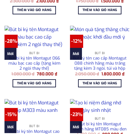
Giá
Giá
Giá
Giá
2.300.000
₫
2.100.000
₫
1.750.000
₫
1.500.000
₫
gốc
hiện
gốc
hiện
là:
tại
là:
tại
THÊM VÀO GIỎ HÀNG
THÊM VÀO GIỎ HÀNG
2.300.000 ₫.
là:
1.750.000 ₫.
là:
2.100.000 ₫.
1.500
-28%
-12%
BÚT BI
BÚT BI
Mới
Mới
Bút bi ký tên Montagut 066
Bút ký tên cao cấp Montagut
màu bạc cao cấp (tặng kèm
088 chính hãng màu trắng
2 ngòi thay thế)
tặng kèm 3 ngòi, túi và hộp
Giá
Giá
Giá
Giá
1.080.000
₫
780.000
₫
2.050.000
₫
1.800.000
₫
gốc
hiện
gốc
hiện
là:
tại
là:
tại
THÊM VÀO GIỎ HÀNG
THÊM VÀO GIỎ HÀNG
1.080.000 ₫.
là:
2.050.000 ₫.
là:
780.000 ₫.
1.80
-15%
-23%
BÚT BI
Bút bi ký tên Montagut
BÚT BI
Mới
Mới
chính hãng MT085 màu đen
Bút bi ký tên Montagut cao