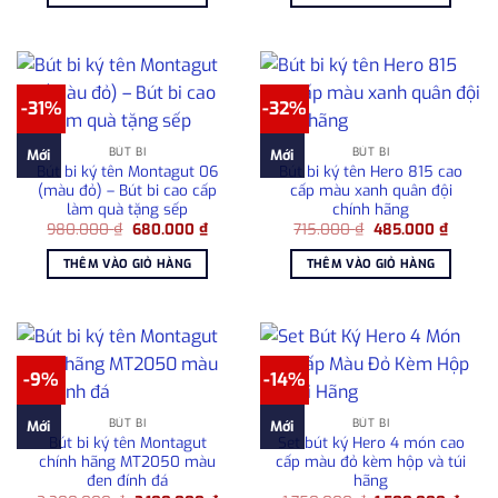
680.000 ₫.
980.0
-31%
-32%
BÚT BI
BÚT BI
Mới
Mới
Bút bi ký tên Montagut 06
Bút bi ký tên Hero 815 cao
(màu đỏ) – Bút bi cao cấp
cấp màu xanh quân đội
làm quà tặng sếp
chính hãng
Giá
Giá
Giá
Giá
980.000
₫
680.000
₫
715.000
₫
485.000
₫
gốc
hiện
gốc
hiện
là:
tại
là:
tại
THÊM VÀO GIỎ HÀNG
THÊM VÀO GIỎ HÀNG
980.000 ₫.
là:
715.000 ₫.
là:
680.000 ₫.
485.00
-9%
-14%
BÚT BI
BÚT BI
Mới
Mới
Bút bi ký tên Montagut
Set bút ký Hero 4 món cao
chính hãng MT2050 màu
cấp màu đỏ kèm hộp và túi
đen đính đá
hãng