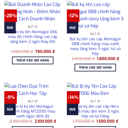
-28%
-12%
BÚT BI
Mới
Mới
Bút bi ký tên Montagut 066
BÚT BI
màu đỏ chính hãng cao cấp
Bút ký tên cao cấp Montagut
tặng kèm 2 ngòi thay thế
088 chính hãng màu xanh
navy tặng kèm 3 ngòi, túi và
Giá
Giá
1.080.000
₫
780.000
₫
hộp
gốc
hiện
Giá
Giá
là:
tại
2.050.000
₫
1.800.000
₫
THÊM VÀO GIỎ HÀNG
gốc
hiện
1.080.000 ₫.
là:
là:
tại
780.000 ₫.
THÊM VÀO GIỎ HÀNG
2.050.000 ₫.
là:
1.80
-9%
-14%
BÚT BI
BÚT BI
Bút bi ký tên Montagut
Bút bi ký tên cao cấp Hero
Mới
Mới
chính hãng MT2050 màu
7006 màu đen kèm 3 ngòi,
xanh ngọc đính đá
hộp và túi hãng
Giá
Giá
Giá
Giá
2.300.000
₫
2.100.000
₫
1.750.000
₫
1.500.000
₫
gốc
hiện
gốc
hiện