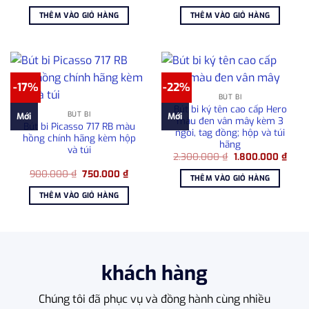
gốc
hiện
gốc
hiện
là:
tại
là:
tại
THÊM VÀO GIỎ HÀNG
THÊM VÀO GIỎ HÀNG
930.000 ₫.
là:
3.300.000 ₫.
là:
680.000 ₫.
2.50
-17%
-22%
BÚT BI
Bút bi ký tên cao cấp Hero
BÚT BI
Mới
Mới
màu đen vân mây kèm 3
Bút bi Picasso 717 RB màu
ngòi, tag đồng; hộp và túi
hồng chính hãng kèm hộp
hãng
và túi
Giá
Giá
2.300.000
₫
1.800.000
₫
gốc
hiện
Giá
Giá
900.000
₫
750.000
₫
là:
tại
THÊM VÀO GIỎ HÀNG
gốc
hiện
2.300.000 ₫.
là:
là:
tại
1.800
THÊM VÀO GIỎ HÀNG
900.000 ₫.
là:
750.000 ₫.
khách hàng
Chúng tôi đã phục vụ và đồng hành cùng nhiều