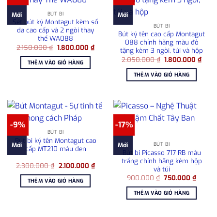
BÚT BI
Mới
Mới
Set bút ký Montagut kèm sổ
BÚT BI
da cao cấp và 2 ngòi thay
Bút ký tên cao cấp Montagut
thế WA088
088 chính hãng màu đỏ
Giá
Giá
2.150.000
₫
1.800.000
₫
tặng kèm 3 ngòi, túi và hộp
gốc
hiện
Giá
Giá
là:
tại
2.050.000
₫
1.800.000
₫
THÊM VÀO GIỎ HÀNG
gốc
hiện
2.150.000 ₫.
là:
là:
tại
1.800.000 ₫.
THÊM VÀO GIỎ HÀNG
2.050.000 ₫.
là:
1.80
-9%
-17%
BÚT BI
Bút bi ký tên Montagut cao
BÚT BI
Mới
Mới
cấp MT210 màu đen
Bút bi Picasso 717 RB màu
trắng chính hãng kèm hộp
Giá
Giá
2.300.000
₫
2.100.000
₫
và túi
gốc
hiện
Giá
Giá
là:
tại
900.000
₫
750.000
₫
THÊM VÀO GIỎ HÀNG
gốc
hiện
2.300.000 ₫.
là:
là:
tại
2.100.000 ₫.
THÊM VÀO GIỎ HÀNG
900.000 ₫.
là:
750.00