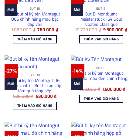
BÚT BI
BÚT BI
Mới
Mới
Set bút bi ký tên Montagut
Bút Bi Montblanc
066 chính hãng màu bạc
Meisterstück 164 Gold
dập vân
Coated Classique
Giá
Giá
Giá
Giá
1.080.000
₫
780.000
₫
10.700.000
₫
9.500.000
₫
gốc
hiện
gốc
hiện
là:
tại
là:
tại
THÊM VÀO GIỎ HÀNG
THÊM VÀO GIỎ HÀNG
1.080.000 ₫.
là:
10.700.000 ₫.
là:
780.000 ₫.
9.50
BÚT BI
-27%
-14%
Bút bi ký tên Montagut
BÚT BI
MT160 màu đen chính hãng
Bút bi ký tên Montagut 06
Mới
Mới
(màu xanh) – Bút bi cao cấp
Giá
Giá
1.750.000
₫
1.500.000
₫
làm quà tặng sếp
gốc
hiện
Giá
Giá
930.000
₫
680.000
₫
là:
tại
THÊM VÀO GIỎ HÀNG
gốc
hiện
1.750.000 ₫.
là:
là:
tại
1.500
THÊM VÀO GIỎ HÀNG
930.000 ₫.
là:
680.000 ₫.