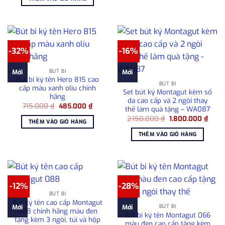
29.500.000 ₫.
là:
22.000.000 ₫.
-32%
-16%
BÚT BI
Mới
Mới
Bút bi ký tên Hero 815 cao
BÚT BI
cấp màu xanh oliu chính
Set bút ký Montagut kèm sổ
hãng
da cao cấp và 2 ngòi thay
Giá
Giá
715.000
₫
485.000
₫
thế làm quà tặng – WA087
gốc
hiện
Giá
Giá
là:
tại
2.150.000
₫
1.800.000
₫
THÊM VÀO GIỎ HÀNG
gốc
hiện
715.000 ₫.
là:
là:
tại
485.000 ₫.
THÊM VÀO GIỎ HÀNG
2.150.000 ₫.
là:
1.800
-12%
-28%
BÚT BI
Bút ký tên cao cấp Montagut
BÚT BI
Mới
Mới
088 chính hãng màu đen
Bút bi ký tên Montagut 066
tặng kèm 3 ngòi, túi và hộp
màu đen cao cấp tặng kèm