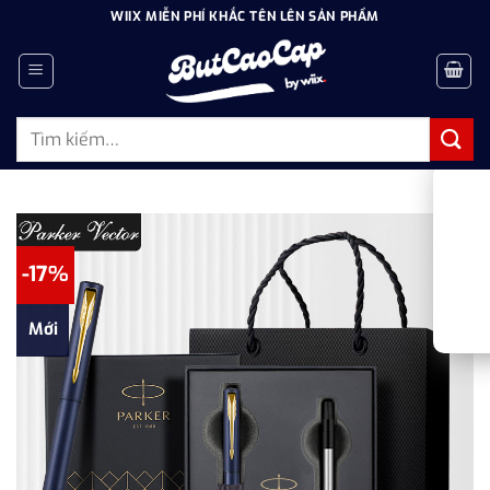
Bỏ
WIIX MIỄN PHÍ KHẮC TÊN LÊN SẢN PHẨM
qua
nội
dung
Tìm
kiếm:
-17%
Mới