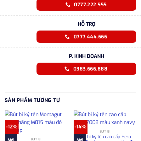
0777.222.555
HỖ TRỢ
0777.444.666
P. KINH DOANH
0383.666.888
SẢN PHẨM TƯƠNG TỰ
-12%
-14%
BÚT BI
Bút bi ký tên cao cấp Hero
BÚT BI
Mới
Mới