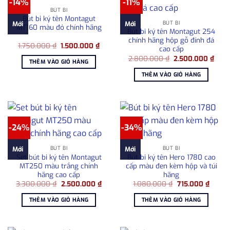
-14%
-11%
BÚT BI
Bút bi ký tên Montagut
BÚT BI
Mới
Mới
MT160 màu đỏ chính hãng
Bút bi ký tên Montagut 254
chính hãng hộp gỗ đính đá
Giá
Giá
1.750.000
₫
1.500.000
₫
cao cấp
gốc
hiện
Giá
Giá
là:
tại
2.800.000
₫
2.500.000
₫
THÊM VÀO GIỎ HÀNG
gốc
hiện
1.750.000 ₫.
là:
là:
tại
1.500.000 ₫.
THÊM VÀO GIỎ HÀNG
2.800.000 ₫.
là:
2.50
-24%
-34%
BÚT BI
BÚT BI
Mới
Mới
Set bút bi ký tên Montagut
Bút bi ký tên Hero 1780 cao
MT250 màu trắng chính
cấp màu đen kèm hộp và túi
hãng cao cấp
hãng
Giá
Giá
Giá
Giá
3.300.000
₫
2.500.000
₫
1.080.000
₫
715.000
₫
gốc
hiện
gốc
hiện
là:
tại
là:
tại
THÊM VÀO GIỎ HÀNG
THÊM VÀO GIỎ HÀNG
3.300.000 ₫.
là:
1.080.000 ₫.
là:
2.500.000 ₫.
715.00