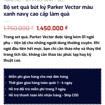
TRANG CHỦ
/
BÚT KÝ HỢP MỆNH
/
MỘC
Bộ set quà bút ký Parker Vector màu
xanh navy cao cấp làm quà
Giá
Giá
1.750.000
1.450.000
₫
₫
gốc
hiện
Trong set quà, Parker Vector được tặng kèm 01 ngòi
là:
tại
phụ – tiện lợi cho những người dùng thường xuyên. Khi
1.750.000 ₫.
là:
ngòi đầu tiên hết mực, bạn chỉ cần tháo nhẹ và thay thế
1.450.000 ₫.
trong tích tắc, không cần thao tác phức tạp hay kỹ
thuật cao.
Miễn phí giao hàng cho mọi đơn hàng
Thời gian giao hàng toàn quốc 1 - 4 ngày
Hỗ trợ đổi trả miễn phí trong 7 ngày
Hỗ trợ thanh toán khi nhận hàng - Ship COD