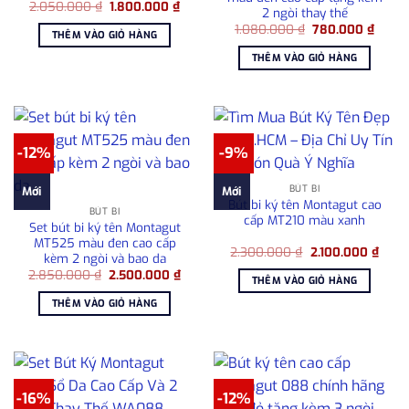
Giá
Giá
2.050.000
₫
1.800.000
₫
2 ngòi thay thế
gốc
hiện
Giá
Giá
là:
tại
1.080.000
₫
780.000
₫
THÊM VÀO GIỎ HÀNG
gốc
hiện
2.050.000 ₫.
là:
là:
tại
1.800.000 ₫.
THÊM VÀO GIỎ HÀNG
1.080.000 ₫.
là:
780.0
-12%
-9%
BÚT BI
Mới
Mới
Bút bi ký tên Montagut cao
BÚT BI
cấp MT210 màu xanh
Set bút bi ký tên Montagut
MT525 màu đen cao cấp
Giá
Giá
2.300.000
₫
2.100.000
₫
kèm 2 ngòi và bao da
gốc
hiện
Giá
Giá
2.850.000
₫
2.500.000
₫
là:
tại
THÊM VÀO GIỎ HÀNG
gốc
hiện
2.300.000 ₫.
là:
là:
tại
2.100
THÊM VÀO GIỎ HÀNG
2.850.000 ₫.
là:
2.500.000 ₫.
-16%
-12%