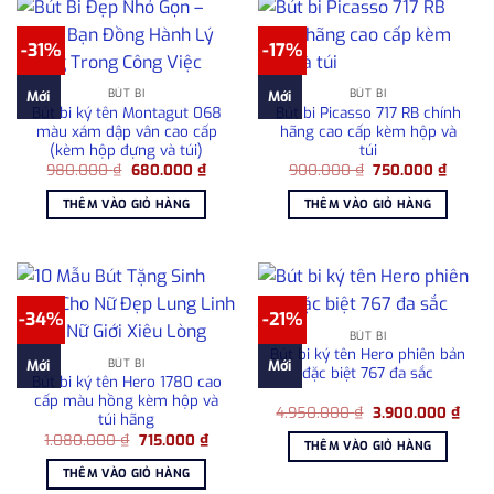
-31%
-17%
BÚT BI
BÚT BI
Mới
Mới
Bút bi ký tên Montagut 068
Bút bi Picasso 717 RB chính
màu xám dập vân cao cấp
hãng cao cấp kèm hộp và
(kèm hộp đựng và túi)
túi
Giá
Giá
Giá
Giá
980.000
₫
680.000
₫
900.000
₫
750.000
₫
gốc
hiện
gốc
hiện
là:
tại
là:
tại
THÊM VÀO GIỎ HÀNG
THÊM VÀO GIỎ HÀNG
980.000 ₫.
là:
900.000 ₫.
là:
680.000 ₫.
750.00
-34%
-21%
BÚT BI
Bút bi ký tên Hero phiên bản
BÚT BI
Mới
Mới
đặc biệt 767 đa sắc
Bút bi ký tên Hero 1780 cao
cấp màu hồng kèm hộp và
Giá
Giá
4.950.000
₫
3.900.000
₫
túi hãng
gốc
hiện
Giá
Giá
1.080.000
₫
715.000
₫
là:
tại
THÊM VÀO GIỎ HÀNG
gốc
hiện
4.950.000 ₫.
là:
là:
tại
3.90
THÊM VÀO GIỎ HÀNG
1.080.000 ₫.
là: