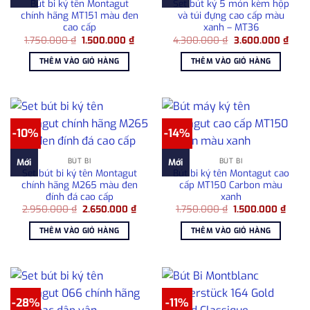
Bút bi ký tên Montagut
Set bút ký 5 món kèm hộp
chính hãng MT151 màu đen
và túi đựng cao cấp màu
cao cấp
xanh – MT36
Giá
Giá
Giá
Giá
1.750.000
₫
1.500.000
₫
4.300.000
₫
3.600.000
₫
gốc
hiện
gốc
hiện
là:
tại
là:
tại
THÊM VÀO GIỎ HÀNG
THÊM VÀO GIỎ HÀNG
1.750.000 ₫.
là:
4.300.000 ₫.
là:
1.500.000 ₫.
3.60
-10%
-14%
BÚT BI
BÚT BI
Mới
Mới
Set bút bi ký tên Montagut
Bút bi ký tên Montagut cao
chính hãng M265 màu đen
cấp MT150 Carbon màu
đính đá cao cấp
xanh
Giá
Giá
Giá
Giá
2.950.000
₫
2.650.000
₫
1.750.000
₫
1.500.000
₫
gốc
hiện
gốc
hiện
là:
tại
là:
tại
THÊM VÀO GIỎ HÀNG
THÊM VÀO GIỎ HÀNG
2.950.000 ₫.
là:
1.750.000 ₫.
là:
2.650.000 ₫.
1.500
-28%
-11%