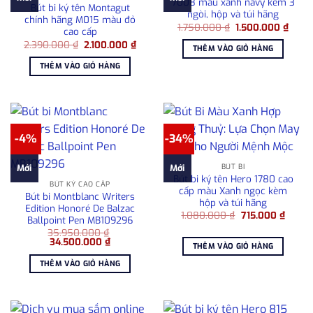
7008 màu xanh navy kèm 3
Bút bi ký tên Montagut
ngòi, hộp và túi hãng
chính hãng M015 màu đỏ
Giá
Giá
1.750.000
₫
1.500.000
₫
cao cấp
gốc
hiện
Giá
Giá
2.390.000
₫
2.100.000
₫
là:
tại
THÊM VÀO GIỎ HÀNG
gốc
hiện
1.750.000 ₫.
là:
là:
tại
1.500
THÊM VÀO GIỎ HÀNG
2.390.000 ₫.
là:
2.100.000 ₫.
-4%
-34%
BÚT BI
Mới
Mới
Bút bi ký tên Hero 1780 cao
BÚT KÝ CAO CẤP
cấp màu Xanh ngọc kèm
Bút bi Montblanc Writers
hộp và túi hãng
Edition Honoré De Balzac
Giá
Giá
1.080.000
₫
715.000
₫
Ballpoint Pen MB109296
gốc
hiện
35.950.000
₫
là:
tại
Giá
Giá
34.500.000
₫
1.080.000 ₫.
là:
THÊM VÀO GIỎ HÀNG
gốc
hiện
715.00
là:
tại
THÊM VÀO GIỎ HÀNG
35.950.000 ₫.
là:
34.500.000 ₫.