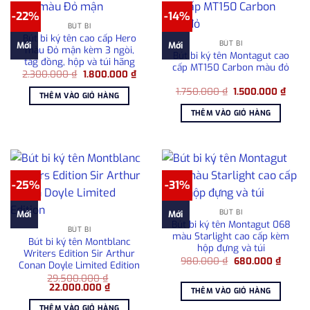
-22%
-14%
BÚT BI
Bút bi ký tên cao cấp Hero
BÚT BI
Mới
Mới
màu Đỏ mận kèm 3 ngòi,
Bút bi ký tên Montagut cao
tag đồng, hộp và túi hãng
cấp MT150 Carbon màu đỏ
Giá
Giá
2.300.000
₫
1.800.000
₫
gốc
hiện
Giá
Giá
là:
tại
1.750.000
₫
1.500.000
₫
THÊM VÀO GIỎ HÀNG
gốc
hiện
2.300.000 ₫.
là:
là:
tại
1.800.000 ₫.
THÊM VÀO GIỎ HÀNG
1.750.000 ₫.
là:
1.500
-25%
-31%
BÚT BI
Mới
Mới
Bút bi ký tên Montagut 068
BÚT BI
màu Starlight cao cấp kèm
Bút bi ký tên Montblanc
hộp đựng và túi
Writers Edition Sir Arthur
Giá
Giá
980.000
₫
680.000
₫
Conan Doyle Limited Edition
gốc
hiện
29.500.000
₫
là:
tại
Giá
Giá
22.000.000
₫
980.000 ₫.
là:
THÊM VÀO GIỎ HÀNG
gốc
hiện
680.00
là:
tại
THÊM VÀO GIỎ HÀNG