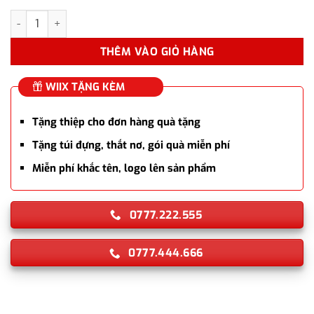
Bút bi ký tên Parker IM Achromatic Black-2127618 cao cấp số lư
THÊM VÀO GIỎ HÀNG
WIIX TẶNG KÈM
Tặng thiệp cho đơn hàng quà tặng
Tặng túi đựng, thắt nơ, gói quà miễn phí
Miễn phí khắc tên, logo lên sản phẩm
0777.222.555
0777.444.666