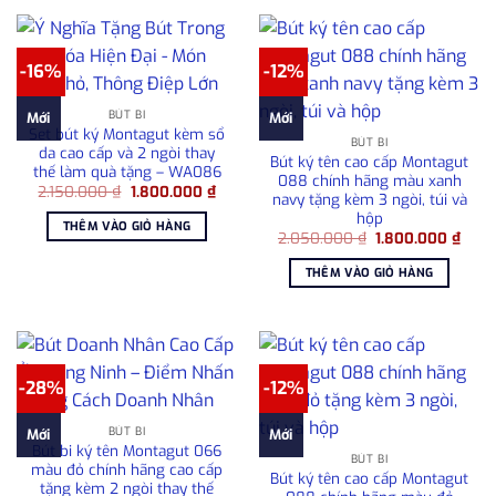
-16%
-12%
BÚT BI
Mới
Mới
Set bút ký Montagut kèm sổ
BÚT BI
da cao cấp và 2 ngòi thay
Bút ký tên cao cấp Montagut
thế làm quà tặng – WA086
088 chính hãng màu xanh
Giá
Giá
2.150.000
₫
1.800.000
₫
navy tặng kèm 3 ngòi, túi và
gốc
hiện
hộp
là:
tại
THÊM VÀO GIỎ HÀNG
2.150.000 ₫.
là:
Giá
Giá
2.050.000
₫
1.800.000
₫
1.800.000 ₫.
gốc
hiện
là:
tại
THÊM VÀO GIỎ HÀNG
2.050.000 ₫.
là:
1.80
-28%
-12%
BÚT BI
Mới
Mới
Bút bi ký tên Montagut 066
BÚT BI
màu đỏ chính hãng cao cấp
Bút ký tên cao cấp Montagut
tặng kèm 2 ngòi thay thế