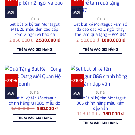
Mới
Mới
BÚT BI
BÚT BI
Set bút bi ký tên Montagut
Set bút ký Montagut kèm sổ
MT525 màu đen cao cấp
da cao cấp và 2 ngòi thay
kèm 2 ngòi và bao da
thế làm quà tặng – WA087
Giá
Giá
Giá
Giá
2.850.000
₫
2.500.000
₫
2.150.000
₫
1.800.000
₫
gốc
hiện
gốc
hiện
là:
tại
là:
tại
THÊM VÀO GIỎ HÀNG
THÊM VÀO GIỎ HÀNG
2.850.000 ₫.
là:
2.150.000 ₫.
là:
2.500.000 ₫.
1.800
-23%
-28%
BÚT BI
BÚT BI
Mới
Mới
Bút bi ký tên Montagut
Set bút bi ký tên Montagut
chính hãng MT085 màu đỏ
066 chính hãng màu xám
dập vân
Giá
Giá
1.280.000
₫
980.000
₫
gốc
hiện
Giá
Giá
1.080.000
₫
780.000
₫
là:
tại
gốc
hiện
THÊM VÀO GIỎ HÀNG
1.280.000 ₫.
là:
là:
tại
THÊM VÀO GIỎ HÀNG
980.000 ₫.
1.080.000 ₫.
là:
780.0