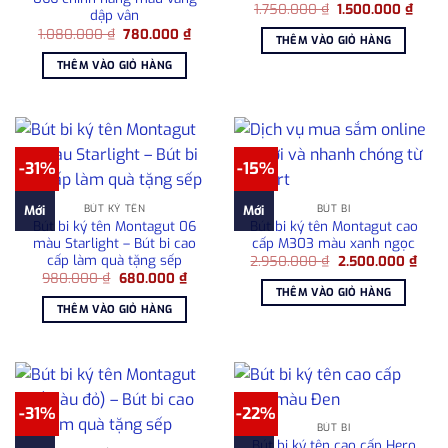
Giá
Giá
1.750.000
₫
1.500.000
₫
dập vân
gốc
hiện
Giá
Giá
1.080.000
₫
780.000
₫
là:
tại
THÊM VÀO GIỎ HÀNG
gốc
hiện
1.750.000 ₫.
là:
là:
tại
1.500
THÊM VÀO GIỎ HÀNG
1.080.000 ₫.
là:
780.000 ₫.
-31%
-15%
BÚT KÝ TÊN
BÚT BI
Mới
Mới
Bút bi ký tên Montagut 06
Bút bi ký tên Montagut cao
màu Starlight – Bút bi cao
cấp M303 màu xanh ngọc
cấp làm quà tặng sếp
Giá
Giá
2.950.000
₫
2.500.000
₫
gốc
hiện
Giá
Giá
980.000
₫
680.000
₫
là:
tại
gốc
hiện
THÊM VÀO GIỎ HÀNG
2.950.000 ₫.
là:
là:
tại
THÊM VÀO GIỎ HÀNG
2.50
980.000 ₫.
là:
680.000 ₫.
-31%
-22%
BÚT BI
Bút bi ký tên cao cấp Hero