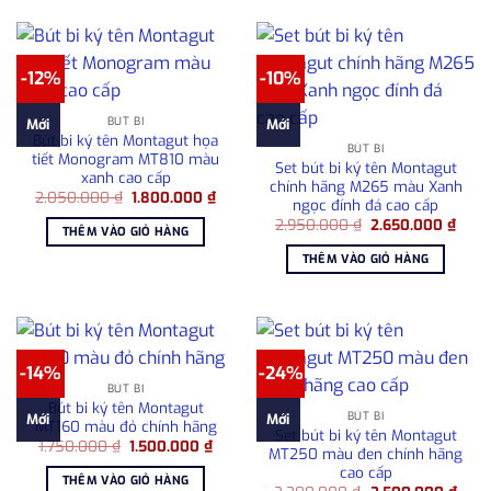
-12%
-10%
BÚT BI
Mới
Mới
Bút bi ký tên Montagut họa
BÚT BI
tiết Monogram MT810 màu
Set bút bi ký tên Montagut
xanh cao cấp
chính hãng M265 màu Xanh
Giá
Giá
2.050.000
₫
1.800.000
₫
ngọc đính đá cao cấp
gốc
hiện
Giá
Giá
là:
tại
2.950.000
₫
2.650.000
₫
THÊM VÀO GIỎ HÀNG
gốc
hiện
2.050.000 ₫.
là:
là:
tại
1.800.000 ₫.
THÊM VÀO GIỎ HÀNG
2.950.000 ₫.
là:
2.65
-14%
-24%
BÚT BI
Bút bi ký tên Montagut
BÚT BI
Mới
Mới
MT160 màu đỏ chính hãng
Set bút bi ký tên Montagut
Giá
Giá
1.750.000
₫
1.500.000
₫
MT250 màu đen chính hãng
gốc
hiện
cao cấp
là:
tại
THÊM VÀO GIỎ HÀNG
1.750.000 ₫.
là: