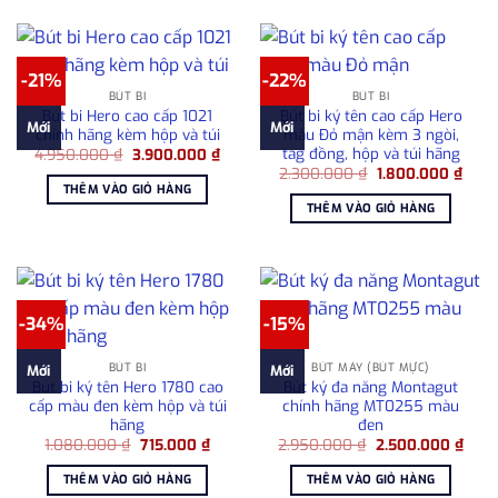
-21%
-22%
BÚT BI
BÚT BI
Bút bi Hero cao cấp 1021
Bút bi ký tên cao cấp Hero
Mới
Mới
chính hãng kèm hộp và túi
màu Đỏ mận kèm 3 ngòi,
tag đồng, hộp và túi hãng
Giá
Giá
4.950.000
₫
3.900.000
₫
gốc
hiện
Giá
Giá
2.300.000
₫
1.800.000
₫
là:
tại
gốc
hiện
THÊM VÀO GIỎ HÀNG
4.950.000 ₫.
là:
là:
tại
THÊM VÀO GIỎ HÀNG
3.900.000 ₫.
2.300.000 ₫.
là:
1.800
-34%
-15%
BÚT BI
BÚT MÁY (BÚT MỰC)
Mới
Mới
Bút bi ký tên Hero 1780 cao
Bút ký đa năng Montagut
cấp màu đen kèm hộp và túi
chính hãng MT0255 màu
hãng
đen
Giá
Giá
Giá
Giá
1.080.000
₫
715.000
₫
2.950.000
₫
2.500.000
₫
gốc
hiện
gốc
hiện
là:
tại
là:
tại
THÊM VÀO GIỎ HÀNG
THÊM VÀO GIỎ HÀNG
1.080.000 ₫.
là:
2.950.000 ₫.
là: