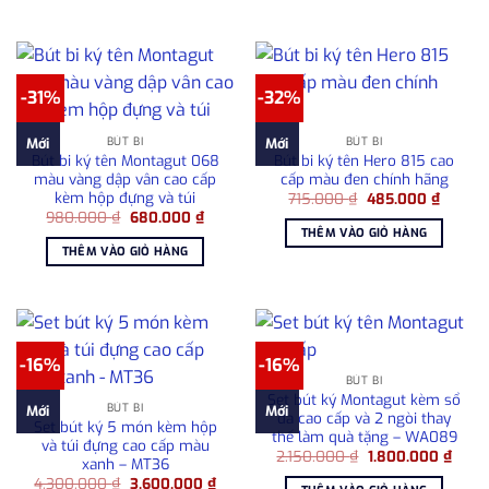
2.100.000 ₫.
780.0
-31%
-32%
BÚT BI
BÚT BI
Mới
Mới
Bút bi ký tên Montagut 068
Bút bi ký tên Hero 815 cao
màu vàng dập vân cao cấp
cấp màu đen chính hãng
kèm hộp đựng và túi
Giá
Giá
715.000
₫
485.000
₫
gốc
hiện
Giá
Giá
980.000
₫
680.000
₫
là:
tại
gốc
hiện
THÊM VÀO GIỎ HÀNG
715.000 ₫.
là:
là:
tại
THÊM VÀO GIỎ HÀNG
485.00
980.000 ₫.
là:
680.000 ₫.
-16%
-16%
BÚT BI
Set bút ký Montagut kèm sổ
BÚT BI
Mới
Mới
da cao cấp và 2 ngòi thay
Set bút ký 5 món kèm hộp
thế làm quà tặng – WA089
và túi đựng cao cấp màu
Giá
Giá
2.150.000
₫
1.800.000
₫
xanh – MT36
gốc
hiện
Giá
Giá
4.300.000
₫
3.600.000
₫
là:
tại