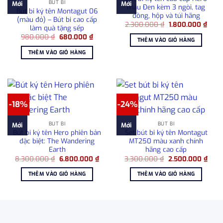
BÚT BI
Mới
Mới
màu Đen kèm 3 ngòi, tag
Bút bi ký tên Montagut 06
đồng, hộp và túi hãng
(màu đỏ) – Bút bi cao cấp
Giá
Giá
2.300.000
₫
1.800.000
₫
làm quà tặng sếp
gốc
hiện
Giá
Giá
980.000
₫
680.000
₫
là:
tại
THÊM VÀO GIỎ HÀNG
gốc
hiện
2.300.000 ₫.
là:
là:
tại
1.800
THÊM VÀO GIỎ HÀNG
980.000 ₫.
là:
680.000 ₫.
-18%
-24%
BÚT BI
BÚT BI
Mới
Mới
Bút bi ký tên Hero phiên bản
Set bút bi ký tên Montagut
đặc biệt: The Wandering
MT250 màu xanh chính
Earth
hãng cao cấp
Giá
Giá
Giá
Giá
8.300.000
₫
6.800.000
₫
3.300.000
₫
2.500.000
₫
gốc
hiện
gốc
hiện
là:
tại
là:
tại
THÊM VÀO GIỎ HÀNG
THÊM VÀO GIỎ HÀNG
8.300.000 ₫.
là:
3.300.000 ₫.
là:
6.800.000 ₫.
2.50