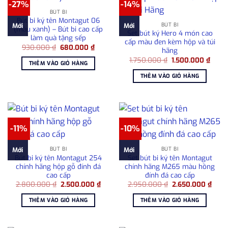
-27%
-14%
BÚT BI
Bút bi ký tên Montagut 06
BÚT BI
Mới
Mới
(màu xanh) – Bút bi cao cấp
Set bút ký Hero 4 món cao
làm quà tặng sếp
cấp màu đen kèm hộp và túi
Giá
Giá
930.000
₫
680.000
₫
hãng
gốc
hiện
Giá
Giá
là:
tại
1.750.000
₫
1.500.000
₫
THÊM VÀO GIỎ HÀNG
gốc
hiện
930.000 ₫.
là:
là:
tại
680.000 ₫.
THÊM VÀO GIỎ HÀNG
1.750.000 ₫.
là:
1.500
-11%
-10%
BÚT BI
BÚT BI
Mới
Mới
Bút bi ký tên Montagut 254
Set bút bi ký tên Montagut
chính hãng hộp gỗ đính đá
chính hãng M265 màu hồng
cao cấp
đính đá cao cấp
Giá
Giá
Giá
Giá
2.800.000
₫
2.500.000
₫
2.950.000
₫
2.650.000
₫
gốc
hiện
gốc
hiện
là:
tại
là:
tại
THÊM VÀO GIỎ HÀNG
THÊM VÀO GIỎ HÀNG
2.800.000 ₫.
là:
2.950.000 ₫.
là:
2.500.000 ₫.
2.65