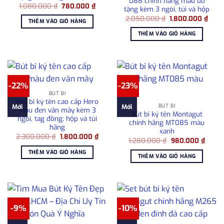
088 chính hãng màu đỏ
Giá
Giá
1.080.000
₫
780.000
₫
tặng kèm 3 ngòi, túi và hộp
gốc
hiện
Giá
Giá
là:
tại
2.050.000
₫
1.800.000
₫
THÊM VÀO GIỎ HÀNG
gốc
hiện
1.080.000 ₫.
là:
là:
tại
780.000 ₫.
THÊM VÀO GIỎ HÀNG
2.050.000 ₫.
là:
1.80
-22%
-23%
BÚT BI
Bút bi ký tên cao cấp Hero
BÚT BI
Mới
Mới
màu đen vân mây kèm 3
Bút bi ký tên Montagut
ngòi, tag đồng; hộp và túi
chính hãng MT085 màu
hãng
xanh
Giá
Giá
2.300.000
₫
1.800.000
₫
Giá
Giá
1.280.000
₫
980.000
₫
gốc
hiện
gốc
hiện
là:
tại
THÊM VÀO GIỎ HÀNG
là:
tại
2.300.000 ₫.
là:
THÊM VÀO GIỎ HÀNG
1.280.000 ₫.
là:
1.800.000 ₫.
980.0
-9%
-10%