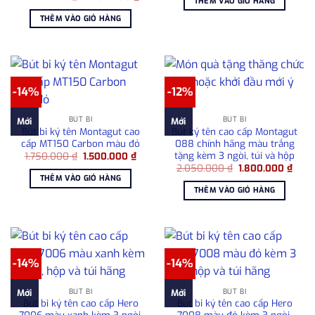
THÊM VÀO GIỎ HÀNG
gốc
hiện
2.150.000 ₫.
là:
là:
tại
1.800
THÊM VÀO GIỎ HÀNG
4.300.000 ₫.
là:
3.600.000 ₫.
-14%
-12%
BÚT BI
BÚT BI
Mới
Mới
Bút bi ký tên Montagut cao
Bút ký tên cao cấp Montagut
cấp MT150 Carbon màu đỏ
088 chính hãng màu trắng
tặng kèm 3 ngòi, túi và hộp
Giá
Giá
1.750.000
₫
1.500.000
₫
gốc
hiện
Giá
Giá
2.050.000
₫
1.800.000
₫
là:
tại
gốc
hiện
THÊM VÀO GIỎ HÀNG
1.750.000 ₫.
là:
là:
tại
THÊM VÀO GIỎ HÀNG
1.500.000 ₫.
2.050.000 ₫.
là:
1.80
-14%
-14%
BÚT BI
BÚT BI
Mới
Mới
Bút bi ký tên cao cấp Hero
Bút bi ký tên cao cấp Hero