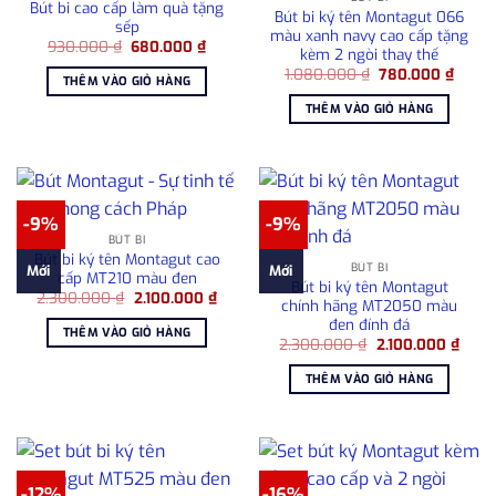
Bút bi cao cấp làm quà tặng
Bút bi ký tên Montagut 066
sếp
màu xanh navy cao cấp tặng
Giá
Giá
930.000
₫
680.000
₫
kèm 2 ngòi thay thế
gốc
hiện
Giá
Giá
là:
tại
1.080.000
₫
780.000
₫
THÊM VÀO GIỎ HÀNG
gốc
hiện
930.000 ₫.
là:
là:
tại
680.000 ₫.
THÊM VÀO GIỎ HÀNG
1.080.000 ₫.
là:
780.0
-9%
-9%
BÚT BI
Bút bi ký tên Montagut cao
BÚT BI
Mới
Mới
cấp MT210 màu đen
Bút bi ký tên Montagut
Giá
Giá
2.300.000
₫
2.100.000
₫
chính hãng MT2050 màu
gốc
hiện
đen đính đá
là:
tại
THÊM VÀO GIỎ HÀNG
2.300.000 ₫.
là:
Giá
Giá
2.300.000
₫
2.100.000
₫
2.100.000 ₫.
gốc
hiện
là:
tại
THÊM VÀO GIỎ HÀNG
2.300.000 ₫.
là:
2.100
-12%
-16%