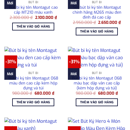
BÚT BI
BÚT BI
Mới
Mới
Bút bi ký tên Montagut cao
Set bút bi ký tên Montagut
cấp MT210 màu xanh
chính hãng M265 màu đen
đính đá cao cấp
Giá
Giá
2.300.000
₫
2.100.000
₫
gốc
hiện
Giá
Giá
2.950.000
₫
2.650.000
₫
là:
tại
gốc
hiện
THÊM VÀO GIỎ HÀNG
2.300.000 ₫.
là:
là:
tại
THÊM VÀO GIỎ HÀNG
2.100.000 ₫.
2.950.000 ₫.
là:
2.65
-31%
-31%
BÚT BI
BÚT BI
Mới
Mới
Bút bi ký tên Montagut 068
Bút bi ký tên Montagut 068
màu đen cao cấp kèm hộp
màu bạc dập vân cao cấp
đựng và túi
(kèm hộp đựng và túi)
Giá
Giá
Giá
Giá
980.000
₫
680.000
₫
980.000
₫
680.000
₫
gốc
hiện
gốc
hiện
là:
tại
là:
tại
THÊM VÀO GIỎ HÀNG
THÊM VÀO GIỎ HÀNG
980.000 ₫.
là:
980.000 ₫.
là:
680.000 ₫.
680.00