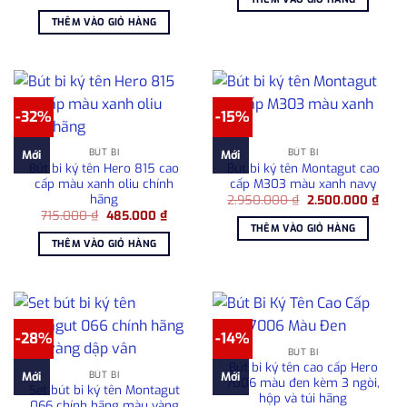
gốc
hiện
2.050.000 ₫.
là:
là:
tại
1.80
THÊM VÀO GIỎ HÀNG
1.080.000 ₫.
là:
715.000 ₫.
-32%
-15%
BÚT BI
BÚT BI
Mới
Mới
Bút bi ký tên Hero 815 cao
Bút bi ký tên Montagut cao
cấp màu xanh oliu chính
cấp M303 màu xanh navy
hãng
Giá
Giá
2.950.000
₫
2.500.000
₫
gốc
hiện
Giá
Giá
715.000
₫
485.000
₫
là:
tại
gốc
hiện
THÊM VÀO GIỎ HÀNG
2.950.000 ₫.
là:
là:
tại
THÊM VÀO GIỎ HÀNG
2.50
715.000 ₫.
là:
485.000 ₫.
-28%
-14%
BÚT BI
Bút bi ký tên cao cấp Hero
BÚT BI
Mới
Mới
7006 màu đen kèm 3 ngòi,
Set bút bi ký tên Montagut
hộp và túi hãng
066 chính hãng màu vàng