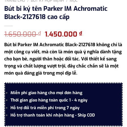
TRANG CHỦ
/
BÚT KÝ HỢP MỆNH
/
MỘC
Bút bi ký tên Parker IM Achromatic
Black-2127618 cao cấp
Giá
Giá
1.650.000
1.450.000
₫
₫
gốc
hiện
Bút bi Parker IM Achromatic Black-2127618 không chỉ là
là:
tại
một công cụ viết, mà còn là món quà ý nghĩa dành tặng
1.650.000 ₫.
là:
cho bạn bè, người thân hoặc đối tác. Với thiết kế sang
1.450.000 ₫.
trọng và chất lượng vượt trội, đây chắc chắn sẽ là một
món quà đáng giá trong mọi dịp lễ.
Miễn phí giao hàng cho mọi đơn hàng
Thời gian giao hàng toàn quốc 1 - 4 ngày
Hỗ trợ đổi trả miễn phí trong 7 ngày
Hỗ trợ thanh toán khi nhận hàng - Ship COD