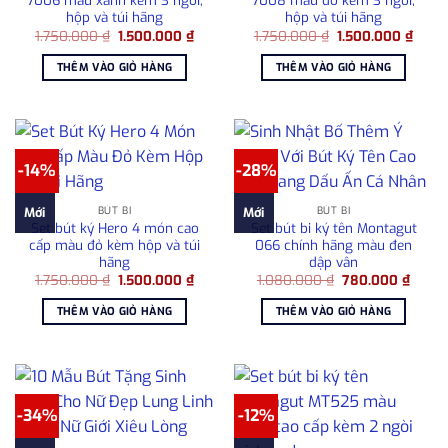
7006 màu xanh kèm 3 ngòi,
7008 màu đỏ kèm 3 ngòi,
hộp và túi hãng
hộp và túi hãng
Giá
Giá
Giá
Giá
1.750.000
₫
1.500.000
₫
1.750.000
₫
1.500.000
₫
gốc
hiện
gốc
hiện
là:
tại
là:
tại
THÊM VÀO GIỎ HÀNG
THÊM VÀO GIỎ HÀNG
1.750.000 ₫.
là:
1.750.000 ₫.
là:
1.500.000 ₫.
1.500
-14%
-28%
BÚT BI
BÚT BI
Mới
Mới
Set bút ký Hero 4 món cao
Set bút bi ký tên Montagut
cấp màu đỏ kèm hộp và túi
066 chính hãng màu đen
hãng
dập vân
Giá
Giá
Giá
Giá
1.750.000
₫
1.500.000
₫
1.080.000
₫
780.000
₫
gốc
hiện
gốc
hiện
là:
tại
là:
tại
THÊM VÀO GIỎ HÀNG
THÊM VÀO GIỎ HÀNG
1.750.000 ₫.
là:
1.080.000 ₫.
là:
1.500.000 ₫.
780.0
-34%
-12%