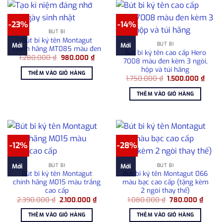
-23%
-14%
BÚT BI
Bút bi ký tên Montagut
BÚT BI
Mới
Mới
chính hãng MT085 màu đen
Bút bi ký tên cao cấp Hero
Giá
Giá
1.280.000
₫
980.000
₫
7008 màu đen kèm 3 ngòi,
gốc
hiện
hộp và túi hãng
là:
tại
THÊM VÀO GIỎ HÀNG
1.280.000 ₫.
là:
Giá
Giá
1.750.000
₫
1.500.000
₫
980.000 ₫.
gốc
hiện
là:
tại
THÊM VÀO GIỎ HÀNG
1.750.000 ₫.
là:
1.500
-12%
-28%
BÚT BI
BÚT BI
Mới
Mới
Bút bi ký tên Montagut
Bút bi ký tên Montagut 066
chính hãng M015 màu trắng
màu bạc cao cấp (tặng kèm
cao cấp
2 ngòi thay thế)
Giá
Giá
Giá
Giá
2.390.000
₫
2.100.000
₫
1.080.000
₫
780.000
₫
gốc
hiện
gốc
hiện
là:
tại
là:
tại
THÊM VÀO GIỎ HÀNG
THÊM VÀO GIỎ HÀNG
2.390.000 ₫.
là:
1.080.000 ₫.
là: