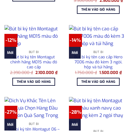
Giá
Giá
3.300.000
₫
2.500.000
₫
1.500.000 ₫.
gốc
hiện
là:
tại
THÊM VÀO GIỎ HÀNG
3.300.000 ₫.
là:
2.50
-12%
-14%
BÚT BI
BÚT BI
Mới
Mới
Bút bi ký tên Montagut
Bút bi ký tên cao cấp Hero
chính hãng M015 màu đỏ
7006 màu đỏ kèm 3 ngòi,
cao cấp
hộp và túi hãng
Giá
Giá
Giá
Giá
2.390.000
₫
2.100.000
₫
1.750.000
₫
1.500.000
₫
gốc
hiện
gốc
hiện
là:
tại
là:
tại
THÊM VÀO GIỎ HÀNG
THÊM VÀO GIỎ HÀNG
2.390.000 ₫.
là:
1.750.000 ₫.
là:
2.100.000 ₫.
1.500
-27%
-28%
BÚT BI
Mới
Mới
Bút bi ký tên Montagut 06 –
BÚT BI