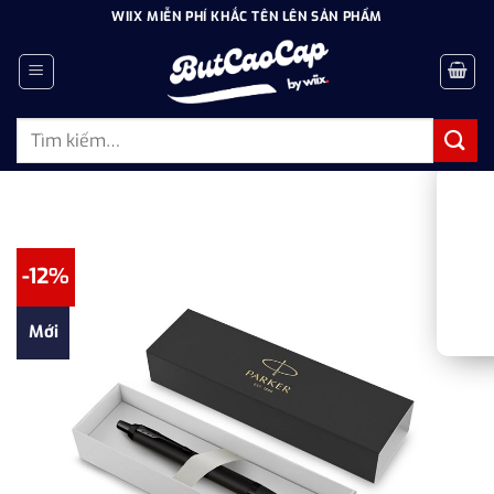
Bỏ
WIIX MIỄN PHÍ KHẮC TÊN LÊN SẢN PHẨM
qua
nội
dung
Tìm
kiếm:
-12%
Mới