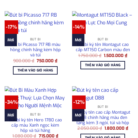
715.000 ₫.
2.50
-17%
-14%
BÚT BI
BÚT BI
Mới
Mới
Bút bi Picasso 717 RB màu
Bút bi ký tên Montagut cao
hồng chính hãng kèm hộp
cấp MT150 Carbon màu đen
và túi
Giá
Giá
1.750.000
₫
1.500.000
₫
gốc
hiện
Giá
Giá
900.000
₫
750.000
₫
là:
tại
gốc
hiện
THÊM VÀO GIỎ HÀNG
1.750.000 ₫.
là:
là:
tại
THÊM VÀO GIỎ HÀNG
1.500
900.000 ₫.
là:
750.000 ₫.
-34%
-12%
BÚT BI
Bút ký tên cao cấp Montagut
BÚT BI
Mới
Mới
088 chính hãng màu đen
Bút bi ký tên Hero 1780 cao
tặng kèm 3 ngòi, túi và hộp
cấp màu Xanh ngọc kèm
Giá
Giá
2.050.000
₫
1.800.000
₫
hộp và túi hãng
gốc
hiện
Giá
Giá
1.080.000
₫
715.000
₫
là:
tại
THÊM VÀO GIỎ HÀNG