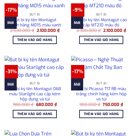
-17%
-9%
BÚT BI
BÚT BI
Bút bi ký tên Montagut
Bút bi ký tên Montagut cao
Mới
Mới
chính hãng M015 màu xanh
cấp MT210 màu đỏ
Giá
Giá
Giá
Giá
2.530.000
₫
2.100.000
₫
2.300.000
₫
2.100.000
₫
gốc
hiện
gốc
hiện
là:
tại
là:
tại
THÊM VÀO GIỎ HÀNG
THÊM VÀO GIỎ HÀNG
2.530.000 ₫.
là:
2.300.000 ₫.
là:
2.100.000 ₫.
2.100
-31%
-17%
BÚT BI
BÚT BI
Mới
Mới
Bút bi ký tên Montagut 068
Bút bi Picasso 717 RB màu
màu Starlight cao cấp kèm
trắng chính hãng kèm hộp
hộp đựng và túi
và túi
Giá
Giá
Giá
Giá
980.000
₫
680.000
₫
900.000
₫
750.000
₫
gốc
hiện
gốc
hiện
là:
tại
là:
tại
THÊM VÀO GIỎ HÀNG
THÊM VÀO GIỎ HÀNG
980.000 ₫.
là:
900.000 ₫.
là:
680.000 ₫.
750.00