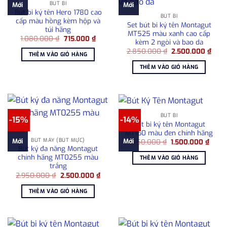
BÚT BI
Mới
Mới
Bút bi ký tên Hero 1780 cao
BÚT BI
cấp màu hồng kèm hộp và
Set bút bi ký tên Montagut
túi hãng
MT525 màu xanh cao cấp
Giá
Giá
1.080.000
₫
715.000
₫
kèm 2 ngòi và bao da
gốc
hiện
Giá
Giá
là:
tại
2.850.000
₫
2.500.000
₫
THÊM VÀO GIỎ HÀNG
gốc
hiện
1.080.000 ₫.
là:
là:
tại
715.000 ₫.
THÊM VÀO GIỎ HÀNG
2.850.000 ₫.
là:
2.50
BÚT BI
-15%
-14%
Bút bi ký tên Montagut
MT160 màu đen chính hãng
BÚT MÁY (BÚT MỰC)
Giá
Giá
Mới
Mới
1.750.000
₫
1.500.000
₫
gốc
hiện
Bút ký đa năng Montagut
là:
tại
chính hãng MT0255 màu
THÊM VÀO GIỎ HÀNG
1.750.000 ₫.
là:
trắng
1.500
Giá
Giá
2.950.000
₫
2.500.000
₫
gốc
hiện
là:
tại
THÊM VÀO GIỎ HÀNG
2.950.000 ₫.
là:
2.500.000 ₫.