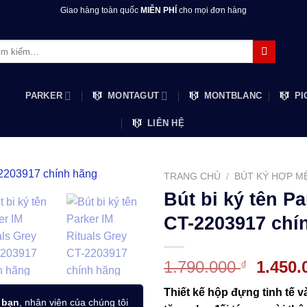
Giao hàng toàn quốc
MIỄN PHÍ
cho mọi đơn hàng
m:
PARKER
MONTAGUT
MONTBLANC
PI
LIÊN HỆ
TRANG CHỦ
/
BÚT KÝ HỢP M
Bút bi ký tên Pa
CT-2203917 chí
Giá
1.790.000
1.450
₫
gốc
Thiết kế hộp đựng tinh tế v
là:
 bạn
, nhân viên của chúng tôi