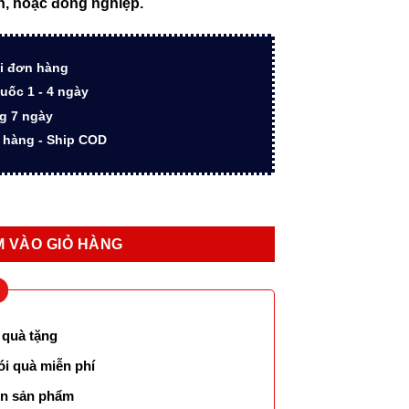
ân, hoặc đồng nghiệp.
000 ₫.
là:
1.450.000 ₫.
i đơn hàng
uốc 1 - 4 ngày
ng 7 ngày
n hàng - Ship COD
ls Grey CT-2203917 chính hãng số lượng
 VÀO GIỎ HÀNG
 quà tặng
ói quà miễn phí
lên sản phẩm