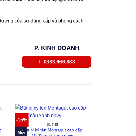
u tượng của sự đẳng cấp và phong cách.
P. KINH DOANH
0383.666.888
-15%
BÚT BI
p
Bút bi ký tên Montagut cao cấp
Mới
M303 màu xanh navy