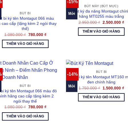
%
-15%
BÚT MÁY (BÚT MỰC)
Bút ký đa năng Montagut chín
Mới
BÚT BI
hãng MT0255 màu trắng
út bi ký tên Montagut 066 màu
Giá
Gi
2.950.000
₫
2.500.000
₫
 cao cấp (tặng kèm 2 ngòi thay
gốc
hi
thế)
là:
tại
THÊM VÀO GIỎ HÀNG
2.950.000 ₫.
là:
Giá
Giá
1.080.000
₫
780.000
₫
2.
gốc
hiện
là:
tại
THÊM VÀO GIỎ HÀNG
1.080.000 ₫.
là:
780.000 ₫.
BÚT BI
%
-14%
Bút bi ký tên Montagut MT160 
đen chính hãng
Mới
BÚT BI
Giá
Gi
1.750.000
₫
1.500.000
₫
 bi ký tên Montagut 066 màu đỏ
gốc
hi
là:
tại
hính hãng cao cấp tặng kèm 2
THÊM VÀO GIỎ HÀNG
1.750.000 ₫.
là:
ngòi thay thế
1.
Giá
Giá
1.080.000
₫
780.000
₫
gốc
hiện
là:
tại
THÊM VÀO GIỎ HÀNG
1.080.000 ₫.
là:
780.000 ₫.