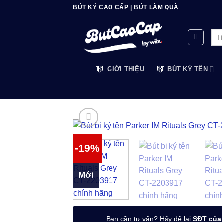
Bỏ
BÚT KÝ CAO CẤP | BÚT LÀM QUÀ
qua
nội
Tìm
dung
kiế
GIỚI THIỆU
BÚT KÝ TÊN
-19%
Mới
Bạn cần tư vấn? Hãy để lại
SĐT của