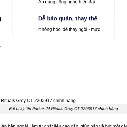
Áp dụng công nghệ hiện đại
g
Dễ bảo quản, thay thế
Ít hỏng hóc, dễ thay ngòi - mực
7
Bút bi ký tên Parker IM Rituals Grey CT-2203917 chính hãng
 bên ngoài, làm từ chất liệu cao cấp, giúp bảo vệ bút một cách