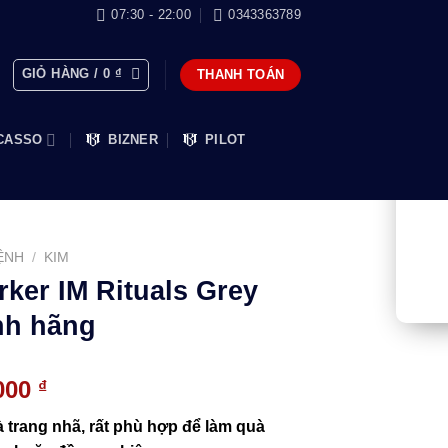
07:30 - 22:00
0343363789
GIỎ HÀNG /
0
₫
THANH TOÁN
CASSO
BIZNER
PILOT
ỆNH
/
KIM
rker IM Rituals Grey
nh hãng
Giá
.000
₫
hiện
à trang nhã, rất phù hợp để làm quà
tại