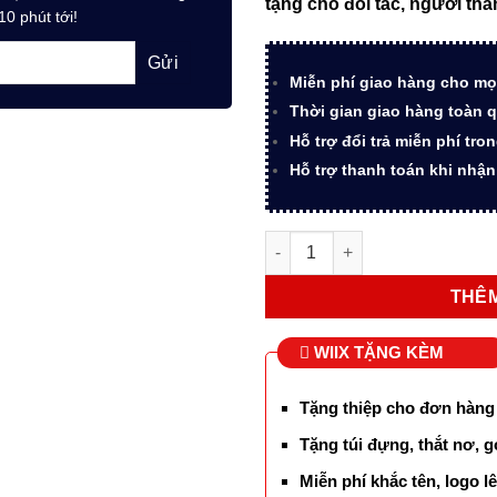
tặng cho đối tác, người th
1.790.
10 phút tới!
Miễn phí giao hàng cho mọ
Thời gian giao hàng toàn q
Hỗ trợ đổi trả miễn phí tro
Hỗ trợ thanh toán khi nhậ
Bút bi ký tên Parker IM Ritua
THÊM
WIIX TẶNG KÈM
Tặng thiệp cho đơn hàng
Tặng túi đựng, thắt nơ, g
Miễn phí khắc tên, logo 