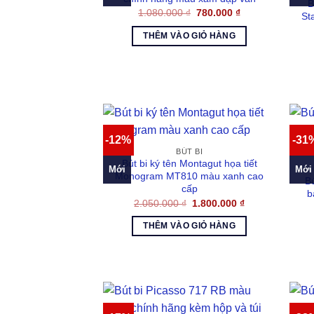
B
Giá
Giá
1.080.000
₫
780.000
₫
St
gốc
hiện
là:
tại
THÊM VÀO GIỎ HÀNG
1.080.000 ₫.
là:
780.000 ₫.
-12%
-31
BÚT BI
Bút bi ký tên Montagut họa tiết
Mới
Mới
Monogram MT810 màu xanh cao
B
cấp
b
Giá
Giá
2.050.000
₫
1.800.000
₫
gốc
hiện
là:
tại
THÊM VÀO GIỎ HÀNG
2.050.000 ₫.
là:
1.800.000 ₫.