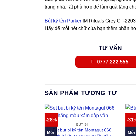
trang nhã, rất phù hợp để làm quà tặng ch
Bút ký tên Parker
IM Rituals Grey CT-22039
Hãy để mỗi nét chữ của bạn thêm phần hoà
TƯ VẤN
0777.222.555
SẢN PHẨM TƯƠNG TỰ
-28%
-31
BÚT BI
Set bút bi ký tên Montagut 066
Mới
Mới
chính hãng màu xám dập vân