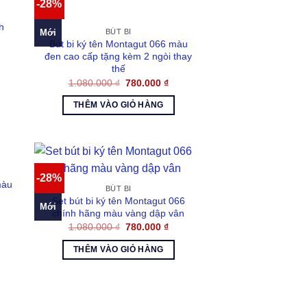
-28%
h
Mới
BÚT BI
Bút bi ký tên Montagut 066 màu
á
đen cao cấp tặng kèm 2 ngòi thay
ện
thế
Giá
Giá
1.080.000
₫
780.000
₫
500.000 ₫.
gốc
hiện
là:
tại
THÊM VÀO GIỎ HÀNG
1.080.000 ₫.
là:
780.000 ₫.
-28%
màu
BÚT BI
Set bút bi ký tên Montagut 066
Mới
á
chính hãng màu vàng dập vân
ện
Giá
Giá
1.080.000
₫
780.000
₫
gốc
hiện
là:
tại
500.000 ₫.
THÊM VÀO GIỎ HÀNG
1.080.000 ₫.
là:
780.000 ₫.