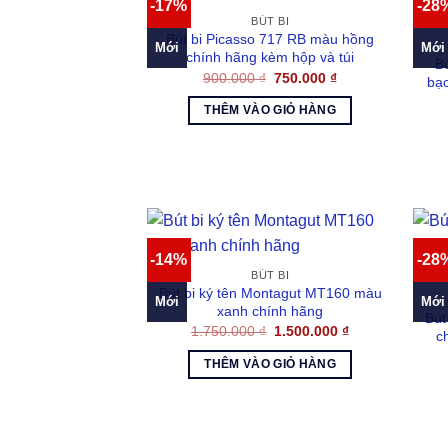
-17%
-28
BÚT BI
Bút bi Picasso 717 RB màu hồng
Mới
Mới
chính hãng kèm hộp và túi
B
Giá
Giá
900.000
₫
750.000
₫
bạc
gốc
hiện
là:
tại
THÊM VÀO GIỎ HÀNG
900.000 ₫.
là:
750.000 ₫.
-14%
-28
BÚT BI
Bút bi ký tên Montagut MT160 màu
Mới
Mới
xanh chính hãng
Bút
Giá
Giá
1.750.000
₫
1.500.000
₫
c
gốc
hiện
là:
tại
THÊM VÀO GIỎ HÀNG
1.750.000 ₫.
là:
1.500.000 ₫.