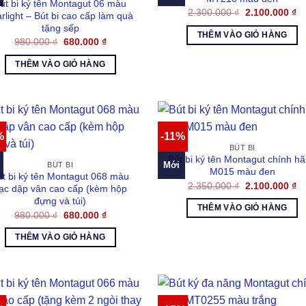
út bi ký tên Montagut 06 màu
Giá
Gi
2.300.000
₫
2.100.000
₫
arlight – Bút bi cao cấp làm quà
gốc
hi
tặng sếp
là:
tại
THÊM VÀO GIỎ HÀNG
2.300.000 ₫.
là:
Giá
Giá
980.000
₫
680.000
₫
2.
gốc
hiện
là:
tại
THÊM VÀO GIỎ HÀNG
980.000 ₫.
là:
680.000 ₫.
%
-11%
BÚT BI
Bút bi ký tên Montagut chính h
Mới
BÚT BI
M015 màu đen
út bi ký tên Montagut 068 màu
Giá
Gi
2.350.000
₫
2.100.000
₫
ạc dập vân cao cấp (kèm hộp
gốc
hi
đựng và túi)
là:
tại
THÊM VÀO GIỎ HÀNG
2.350.000 ₫.
là:
Giá
Giá
980.000
₫
680.000
₫
2.
gốc
hiện
là:
tại
THÊM VÀO GIỎ HÀNG
980.000 ₫.
là:
680.000 ₫.