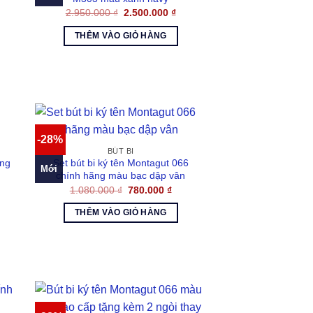
á
Giá
Giá
2.950.000
₫
2.500.000
₫
ện
gốc
hiện
là:
tại
THÊM VÀO GIỎ HÀNG
2.950.000 ₫.
là:
100.000 ₫.
2.500.000 ₫.
-28%
BÚT BI
ãng
Set bút bi ký tên Montagut 066
Mới
chính hãng màu bạc dập vân
á
Giá
Giá
1.080.000
₫
780.000
₫
ện
gốc
hiện
là:
tại
THÊM VÀO GIỎ HÀNG
1.080.000 ₫.
là:
100.000 ₫.
780.000 ₫.