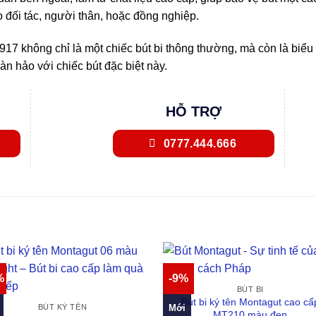
o đối tác, người thân, hoặc đồng nghiệp.
17 không chỉ là một chiếc bút bi thông thường, mà còn là biể
n hảo với chiếc bút đặc biệt này.
HỖ TRỢ
0777.444.666
%
-9%
BÚT BI
Bút bi ký tên Montagut cao cấ
Mới
BÚT KÝ TÊN
MT210 màu đen