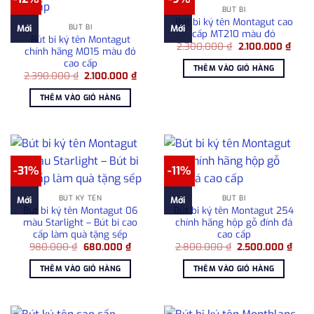
BÚT BI
Bút bi ký tên Montagut cao
BÚT BI
Mới
Mới
cấp MT210 màu đỏ
Bút bi ký tên Montagut
Giá
Giá
2.300.000
₫
2.100.000
₫
chính hãng M015 màu đỏ
gốc
hiện
cao cấp
là:
tại
THÊM VÀO GIỎ HÀNG
2.300.000 ₫.
là:
Giá
Giá
2.390.000
₫
2.100.000
₫
2.100
gốc
hiện
là:
tại
THÊM VÀO GIỎ HÀNG
2.390.000 ₫.
là:
2.100.000 ₫.
-31%
-11%
BÚT KÝ TÊN
BÚT BI
Mới
Mới
Bút bi ký tên Montagut 06
Bút bi ký tên Montagut 254
màu Starlight – Bút bi cao
chính hãng hộp gỗ đính đá
cấp làm quà tặng sếp
cao cấp
Giá
Giá
Giá
Giá
980.000
₫
680.000
₫
2.800.000
₫
2.500.000
₫
gốc
hiện
gốc
hiện
là:
tại
là:
tại
THÊM VÀO GIỎ HÀNG
THÊM VÀO GIỎ HÀNG
980.000 ₫.
là:
2.800.000 ₫.
là:
680.000 ₫.
2.50