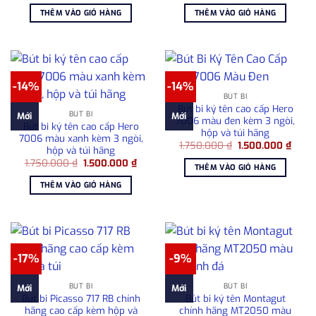
là:
tại
là:
tại
THÊM VÀO GIỎ HÀNG
THÊM VÀO GIỎ HÀNG
1.750.000 ₫.
là:
980.000 ₫.
là:
1.500.000 ₫.
680.00
-14%
-14%
BÚT BI
Bút bi ký tên cao cấp Hero
BÚT BI
Mới
Mới
7006 màu đen kèm 3 ngòi,
Bút bi ký tên cao cấp Hero
hộp và túi hãng
7006 màu xanh kèm 3 ngòi,
Giá
Giá
1.750.000
₫
1.500.000
₫
hộp và túi hãng
gốc
hiện
Giá
Giá
1.750.000
₫
1.500.000
₫
là:
tại
THÊM VÀO GIỎ HÀNG
gốc
hiện
1.750.000 ₫.
là:
là:
tại
1.500
THÊM VÀO GIỎ HÀNG
1.750.000 ₫.
là:
1.500.000 ₫.
-17%
-9%
BÚT BI
BÚT BI
Mới
Mới
Bút bi Picasso 717 RB chính
Bút bi ký tên Montagut
hãng cao cấp kèm hộp và
chính hãng MT2050 màu