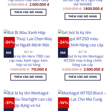
thế WA088
Giá
Giá
2.950.000
₫
2.500.000
₫
gốc
hiện
Giá
Giá
2.150.000
₫
1.800.000
₫
là:
tại
gốc
hiện
THÊM VÀO GIỎ HÀNG
2.950.000 ₫.
là:
là:
tại
THÊM VÀO GIỎ HÀNG
2.500.000 ₫.
2.150.000 ₫.
là:
1.800
-34%
-24%
BÚT BI
BÚT BI
Mới
Mới
Bút bi ký tên Hero 1780 cao
Set bút bi ký tên Montagut
cấp màu Xanh ngọc kèm
MT250 màu trắng chính
hộp và túi hãng
hãng cao cấp
Giá
Giá
Giá
Giá
1.080.000
₫
715.000
₫
3.300.000
₫
2.500.000
₫
gốc
hiện
gốc
hiện
là:
tại
là:
tại
THÊM VÀO GIỎ HÀNG
THÊM VÀO GIỎ HÀNG
1.080.000 ₫.
là:
3.300.000 ₫.
là:
715.000 ₫.
2.50
-31%
-14%