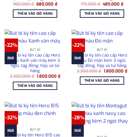
Giá
Giá
Giá
Giá
980.000
₫
680.000
₫
715.000
₫
485.000
₫
gốc
hiện
gốc
hiện
là:
tại
là:
tại
THÊM VÀO GIỎ HÀNG
THÊM VÀO GIỎ HÀNG
980.000 ₫.
là:
715.000 ₫.
là:
680.000 ₫.
485.00
-22%
-22%
BÚT BI
BÚT BI
Bút bi ký tên cao cấp Hero
Bút bi ký tên cao cấp Hero
Mới
Mới
màu Xanh vân mây kèm 3
màu Đỏ mận kèm 3 ngòi,
ngòi, tag đồng; hộp và túi
tag đồng, hộp và túi hãng
hãng
Giá
Giá
2.300.000
₫
1.800.000
₫
gốc
hiện
Giá
Giá
2.300.000
₫
1.800.000
₫
là:
tại
gốc
hiện
THÊM VÀO GIỎ HÀNG
2.300.000 ₫.
là:
là:
tại
THÊM VÀO GIỎ HÀNG
1.800
2.300.000 ₫.
là:
1.800.000 ₫.
-32%
-28%
BÚT BI
Mới
Mới
Bút bi ký tên Hero 815 cao