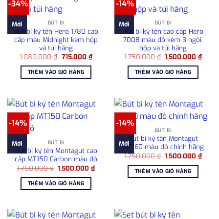
-34%
-14%
BÚT BI
BÚT BI
Mới
Mới
Bút bi ký tên Hero 1780 cao
Bút bi ký tên cao cấp Hero
cấp màu Midnight kèm hộp
7008 màu đỏ kèm 3 ngòi,
và túi hãng
hộp và túi hãng
Giá
Giá
Giá
Giá
1.080.000
₫
715.000
₫
1.750.000
₫
1.500.000
₫
gốc
hiện
gốc
hiện
là:
tại
là:
tại
THÊM VÀO GIỎ HÀNG
THÊM VÀO GIỎ HÀNG
1.080.000 ₫.
là:
1.750.000 ₫.
là:
715.000 ₫.
1.500
-14%
-14%
BÚT BI
Bút bi ký tên Montagut
BÚT BI
Mới
Mới
MT160 màu đỏ chính hãng
Bút bi ký tên Montagut cao
Giá
Giá
1.750.000
₫
1.500.000
₫
cấp MT150 Carbon màu đỏ
gốc
hiện
Giá
Giá
1.750.000
₫
1.500.000
₫
là:
tại
THÊM VÀO GIỎ HÀNG
gốc
hiện
1.750.000 ₫.
là:
là:
tại
1.500
THÊM VÀO GIỎ HÀNG
1.750.000 ₫.
là:
1.500.000 ₫.