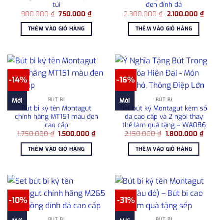
túi
đen đính đá
Giá
Giá
Giá
Giá
900.000
₫
750.000
₫
2.300.000
₫
2.100.000
₫
gốc
hiện
gốc
hiện
là:
tại
là:
tại
THÊM VÀO GIỎ HÀNG
THÊM VÀO GIỎ HÀNG
900.000 ₫.
là:
2.300.000 ₫.
là:
750.000 ₫.
2.100
-14%
-16%
BÚT BI
BÚT BI
Mới
Mới
Bút bi ký tên Montagut
Set bút ký Montagut kèm sổ
chính hãng MT151 màu đen
da cao cấp và 2 ngòi thay
cao cấp
thế làm quà tặng – WA086
Giá
Giá
Giá
Giá
1.750.000
₫
1.500.000
₫
2.150.000
₫
1.800.000
₫
gốc
hiện
gốc
hiện
là:
tại
là:
tại
THÊM VÀO GIỎ HÀNG
THÊM VÀO GIỎ HÀNG
1.750.000 ₫.
là:
2.150.000 ₫.
là:
1.500.000 ₫.
1.800
-10%
-31%
BÚT BI
BÚT BI