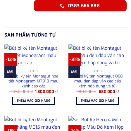
0383.666.888
SẢN PHẨM TƯƠNG TỰ
-12%
-31%
BÚT BI
BÚT BI
Mới
Mới
Bút bi ký tên Montagut họa
Bút bi ký tên Montagut 068
tiết Monogram MT810 màu
màu đen dập vân cao cấp
xanh cao cấp
kèm hộp đựng và túi
Giá
Giá
Giá
Giá
2.050.000
₫
1.800.000
₫
980.000
₫
680.000
₫
gốc
hiện
gốc
hiện
là:
tại
là:
tại
THÊM VÀO GIỎ HÀNG
THÊM VÀO GIỎ HÀNG
2.050.000 ₫.
là:
980.000 ₫.
là:
1.800.000 ₫.
680.00