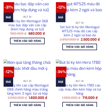
-31%
-12%
BÚT BI
Mới
Mới
Bút bi ký tên Montagut 068
BÚT BI
màu bạc dập vân cao cấp
Set bút bi ký tên Montagut
(kèm hộp đựng và túi)
MT525 màu đỏ cao cấp
Giá
Giá
980.000
₫
680.000
₫
kèm 2 ngòi và bao da
gốc
hiện
Giá
Giá
là:
tại
2.850.000
₫
2.500.000
₫
THÊM VÀO GIỎ HÀNG
gốc
hiện
980.000 ₫.
là:
là:
tại
680.000 ₫.
THÊM VÀO GIỎ HÀNG
2.850.000 ₫.
là:
2.50
-12%
-34%
BÚT BI
BÚT BI
Mới
Mới
Bút ký tên cao cấp Montagut
Bút bi ký tên Hero 1780 cao
088 chính hãng màu trắng
cấp màu đen kèm hộp và túi
tặng kèm 3 ngòi, túi và hộp
hãng
Giá
Giá
Giá
Giá
2.050.000
₫
1.800.000
₫
1.080.000
₫
715.000
₫
gốc
hiện
gốc
hiện
là:
tại
là:
tại
THÊM VÀO GIỎ HÀNG
THÊM VÀO GIỎ HÀNG
2.050.000 ₫.
là:
1.080.000 ₫.
là: