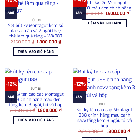
Bút bi ký tên Montagut
MT160 màu đen chính hãng
Giá
Giá
Mới
Mới
1.750.000
₫
1.500.000
₫
gốc
hiện
BÚT BI
là:
tại
THÊM VÀO GIỎ HÀNG
1.750.000 ₫.
là:
Set bút ký Montagut kèm sổ
1.500
da cao cấp và 2 ngòi thay
thế làm quà tặng – WA087
Giá
Giá
2.150.000
₫
1.800.000
₫
gốc
hiện
là:
tại
THÊM VÀO GIỎ HÀNG
2.150.000 ₫.
là:
1.800.000 ₫.
-12%
-12%
BÚT BI
Bút ký tên cao cấp Montagut
Mới
Mới
088 chính hãng màu đen
tặng kèm 3 ngòi, túi và hộp
BÚT BI
Bút ký tên cao cấp Montagut
Giá
Giá
2.050.000
₫
1.800.000
₫
gốc
hiện
088 chính hãng màu xanh
là:
tại
navy tặng kèm 3 ngòi, túi và
THÊM VÀO GIỎ HÀNG
2.050.000 ₫.
là:
hộp
1.800.000 ₫.
Giá
Giá
2.050.000
₫
1.800.000
₫
gốc
hiện
là:
tại