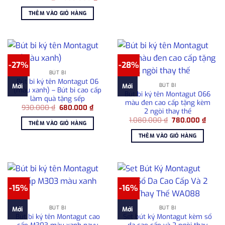
980.0
gốc
hiện
là:
tại
THÊM VÀO GIỎ HÀNG
1.750.000 ₫.
là:
1.500.000 ₫.
-27%
-28%
BÚT BI
Bút bi ký tên Montagut 06
BÚT BI
Mới
Mới
(màu xanh) – Bút bi cao cấp
Bút bi ký tên Montagut 066
làm quà tặng sếp
màu đen cao cấp tặng kèm
Giá
Giá
930.000
₫
680.000
₫
2 ngòi thay thế
gốc
hiện
Giá
Giá
là:
tại
1.080.000
₫
780.000
₫
THÊM VÀO GIỎ HÀNG
gốc
hiện
930.000 ₫.
là:
là:
tại
680.000 ₫.
THÊM VÀO GIỎ HÀNG
1.080.000 ₫.
là:
780.0
-15%
-16%
BÚT BI
BÚT BI
Mới
Mới
Bút bi ký tên Montagut cao
Set bút ký Montagut kèm sổ
cấp M303 màu xanh navy
da cao cấp và 2 ngòi thay