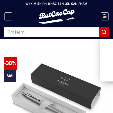
Bỏ
WIIX MIỄN PHÍ KHẮC TÊN LÊN SẢN PHẨM
qua
nội
dung
Tìm
kiếm:
-30%
Mới