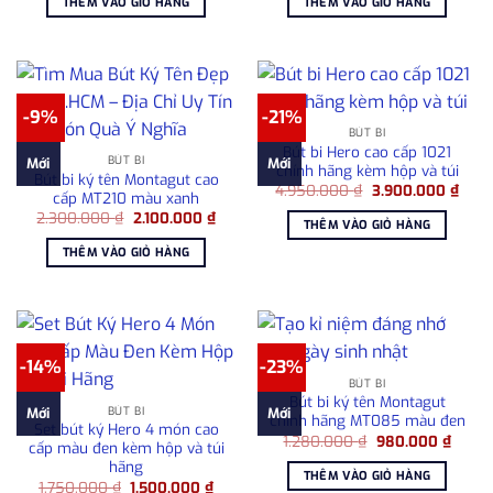
THÊM VÀO GIỎ HÀNG
THÊM VÀO GIỎ HÀNG
2.390.000 ₫.
là:
2.950.000 ₫.
là:
2.100.000 ₫.
2.50
-9%
-21%
BÚT BI
Bút bi Hero cao cấp 1021
BÚT BI
Mới
Mới
chính hãng kèm hộp và túi
Bút bi ký tên Montagut cao
Giá
Giá
4.950.000
₫
3.900.000
₫
cấp MT210 màu xanh
gốc
hiện
Giá
Giá
2.300.000
₫
2.100.000
₫
là:
tại
THÊM VÀO GIỎ HÀNG
gốc
hiện
4.950.000 ₫.
là:
là:
tại
3.90
THÊM VÀO GIỎ HÀNG
2.300.000 ₫.
là:
2.100.000 ₫.
-14%
-23%
BÚT BI
Bút bi ký tên Montagut
BÚT BI
Mới
Mới
chính hãng MT085 màu đen
Set bút ký Hero 4 món cao
Giá
Giá
1.280.000
₫
980.000
₫
cấp màu đen kèm hộp và túi
gốc
hiện
hãng
là:
tại
THÊM VÀO GIỎ HÀNG
1.280.000 ₫.
là:
Giá
Giá
1.750.000
₫
1.500.000
₫