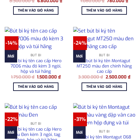
Giá
Giá
Giá
Giá
8.300.000
₫
6.800.000
₫
1.080.000
₫
780.000
₫
gốc
hiện
gốc
hiện
là:
tại
là:
tại
THÊM VÀO GIỎ HÀNG
THÊM VÀO GIỎ HÀNG
8.300.000 ₫.
là:
1.080.000 ₫.
là:
6.800.000 ₫.
780.0
-14%
-24%
BÚT BI
BÚT BI
Mới
Mới
Bút bi ký tên cao cấp Hero
Set bút bi ký tên Montagut
7006 màu đỏ kèm 3 ngòi,
MT250 màu đen chính hãng
hộp và túi hãng
cao cấp
Giá
Giá
Giá
Giá
1.750.000
₫
1.500.000
₫
3.300.000
₫
2.500.000
₫
gốc
hiện
gốc
hiện
là:
tại
là:
tại
THÊM VÀO GIỎ HÀNG
THÊM VÀO GIỎ HÀNG
1.750.000 ₫.
là:
3.300.000 ₫.
là:
1.500.000 ₫.
2.50
-22%
-31%
BÚT BI
Bút bi ký tên cao cấp Hero
BÚT BI
Mới
Mới
màu Đen kèm 3 ngòi, tag
Bút bi ký tên Montagut 068
đồng, hộp và túi hãng