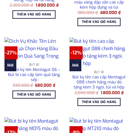
màu vàng dập vân cao cấp
Giá
Giá
2.300.000
₫
1.800.000
₫
kèm hộp đựng và túi
gốc
hiện
Giá
Giá
là:
tại
980.000
₫
680.000
₫
THÊM VÀO GIỎ HÀNG
gốc
hiện
2.300.000 ₫.
là:
là:
tại
1.800.000 ₫.
THÊM VÀO GIỎ HÀNG
980.000 ₫.
là:
680.00
-27%
-12%
BÚT BI
Mới
Mới
Bút bi ký tên Montagut 06 –
BÚT BI
Bút bi cao cấp làm quà tặng
Bút ký tên cao cấp Montagut
sếp
088 chính hãng màu đỏ
Giá
Giá
930.000
₫
680.000
₫
tặng kèm 3 ngòi, túi và hộp
gốc
hiện
Giá
Giá
là:
tại
2.050.000
₫
1.800.000
₫
THÊM VÀO GIỎ HÀNG
gốc
hiện
930.000 ₫.
là:
là:
tại
680.000 ₫.
THÊM VÀO GIỎ HÀNG
2.050.000 ₫.
là:
1.80
-12%
-9%