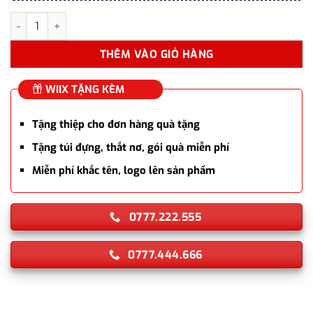
Bút bi ký tên Parker JOT X-STAIN Steel CT TB6-1953344 chính h
THÊM VÀO GIỎ HÀNG
WIIX TẶNG KÈM
Tặng thiệp cho đơn hàng quà tặng
Tặng túi đựng, thắt nơ, gói quà miễn phí
Miễn phí khắc tên, logo lên sản phẩm
0777.222.555
0777.444.666