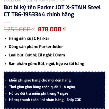
TRANG CHỦ
/
BÚT KÝ HỢP MỆNH
/
KIM
Bút bi ký tên Parker JOT X-STAIN Steel
CT TB6-1953344 chính hãng
Giá
Giá
1.255.000
878.000
₫
₫
gốc
hiện
Hãng sản xuất: Parker
là:
tại
1.255.000 ₫.
là:
Dòng sản phẩm: Parker Jotter
878.000 ₫.
Loại bút: Bút bi;
Cỡ ngòi: 1.0mm
Sản phẩm gồm: Bút, ngòi, hộp và tũi hãng
Miễn phí giao hàng cho mọi đơn hàng
Thời gian giao hàng toàn quốc 1 - 4 ngày
Hỗ trợ đổi trả miễn phí trong 7 ngày
Hỗ trợ thanh toán khi nhận hàng - Ship COD