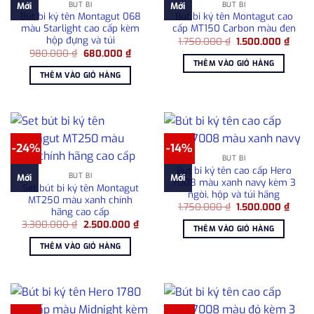
BÚT BI
BÚT BI
Mới
Mới
Bút bi ký tên Montagut 068
Bút bi ký tên Montagut cao
màu Starlight cao cấp kèm
cấp MT150 Carbon màu đen
hộp đựng và túi
Giá
Giá
1.750.000
₫
1.500.000
₫
gốc
hiện
Giá
Giá
980.000
₫
680.000
₫
là:
tại
gốc
hiện
THÊM VÀO GIỎ HÀNG
1.750.000 ₫.
là:
là:
tại
THÊM VÀO GIỎ HÀNG
1.500
980.000 ₫.
là:
680.000 ₫.
-24%
-14%
BÚT BI
Bút bi ký tên cao cấp Hero
BÚT BI
Mới
Mới
7008 màu xanh navy kèm 3
Set bút bi ký tên Montagut
ngòi, hộp và túi hãng
MT250 màu xanh chính
Giá
Giá
1.750.000
₫
1.500.000
₫
hãng cao cấp
gốc
hiện
Giá
Giá
3.300.000
₫
2.500.000
₫
là:
tại
THÊM VÀO GIỎ HÀNG
gốc
hiện
1.750.000 ₫.
là:
là:
tại
1.500
THÊM VÀO GIỎ HÀNG
3.300.000 ₫.
là:
2.500.000 ₫.