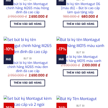
Mới
Mới
Set bút bi ký tên Montagut
Bút bi ký tên Montagut 06
chính hãng M265 màu hồng
(màu đỏ) – Bút bi cao cấp
đính đá cao cấp
làm quà tặng sếp
Giá
Giá
Giá
Giá
2.950.000
₫
2.650.000
₫
980.000
₫
680.000
₫
gốc
hiện
gốc
hiện
là:
tại
là:
tại
THÊM VÀO GIỎ HÀNG
THÊM VÀO GIỎ HÀNG
2.950.000 ₫.
là:
980.000 ₫.
là:
2.650.000 ₫.
680.00
-10%
-17%
BÚT BI
Bút bi ký tên Montagut
BÚT BI
Mới
Mới
chính hãng M015 màu xanh
Set bút bi ký tên Montagut
Giá
Giá
2.530.000
₫
2.100.000
₫
chính hãng M265 màu đen
gốc
hiện
đính đá cao cấp
là:
tại
THÊM VÀO GIỎ HÀNG
2.530.000 ₫.
là:
Giá
Giá
2.950.000
₫
2.650.000
₫
2.100
gốc
hiện
là:
tại
THÊM VÀO GIỎ HÀNG
2.950.000 ₫.
là:
2.650.000 ₫.
BÚT BI
-16%
-14%