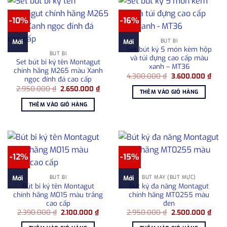
-10%
-16%
BÚT BI
Mới
Mới
Set bút ký 5 món kèm hộp
BÚT BI
và túi đựng cao cấp màu
Set bút bi ký tên Montagut
xanh – MT36
chính hãng M265 màu Xanh
Giá
Giá
4.300.000
₫
3.600.000
₫
ngọc đính đá cao cấp
gốc
hiện
Giá
Giá
2.950.000
₫
2.650.000
₫
là:
tại
THÊM VÀO GIỎ HÀNG
gốc
hiện
4.300.000 ₫.
là:
là:
tại
3.60
THÊM VÀO GIỎ HÀNG
2.950.000 ₫.
là:
2.650.000 ₫.
-12%
-15%
BÚT BI
BÚT MÁY (BÚT MỰC)
Mới
Mới
Bút bi ký tên Montagut
Bút ký đa năng Montagut
chính hãng M015 màu trắng
chính hãng MT0255 màu
cao cấp
đen
Giá
Giá
Giá
Giá
2.390.000
₫
2.100.000
₫
2.950.000
₫
2.500.000
₫
gốc
hiện
gốc
hiện
là:
tại
là:
tại