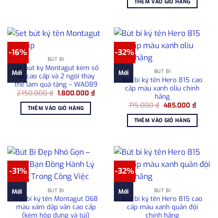
THÊM VÀO GIỎ HÀNG
2.050.000 ₫.
là:
1.80
-16%
-32%
BÚT BI
Set bút ký Montagut kèm sổ
BÚT BI
Mới
Mới
da cao cấp và 2 ngòi thay
Bút bi ký tên Hero 815 cao
thế làm quà tặng – WA089
cấp màu xanh oliu chính
Giá
Giá
2.150.000
₫
1.800.000
₫
hãng
gốc
hiện
Giá
Giá
là:
tại
715.000
₫
485.000
₫
THÊM VÀO GIỎ HÀNG
gốc
hiện
2.150.000 ₫.
là:
là:
tại
1.800.000 ₫.
THÊM VÀO GIỎ HÀNG
715.000 ₫.
là:
485.00
-31%
-32%
BÚT BI
BÚT BI
Mới
Mới
Bút bi ký tên Montagut 068
Bút bi ký tên Hero 815 cao
màu xám dập vân cao cấp
cấp màu xanh quân đội
(kèm hộp đựng và túi)
chính hãng