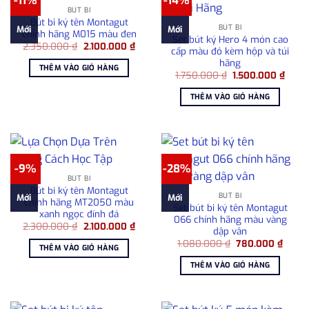
-11%
-14%
BÚT BI
Bút bi ký tên Montagut
BÚT BI
Mới
Mới
chính hãng M015 màu đen
Set bút ký Hero 4 món cao
Giá
Giá
2.350.000
₫
2.100.000
₫
cấp màu đỏ kèm hộp và túi
gốc
hiện
hãng
là:
tại
THÊM VÀO GIỎ HÀNG
2.350.000 ₫.
là:
Giá
Giá
1.750.000
₫
1.500.000
₫
2.100.000 ₫.
gốc
hiện
là:
tại
THÊM VÀO GIỎ HÀNG
1.750.000 ₫.
là:
1.500
-9%
-28%
BÚT BI
Bút bi ký tên Montagut
BÚT BI
Mới
Mới
chính hãng MT2050 màu
Set bút bi ký tên Montagut
xanh ngọc đính đá
066 chính hãng màu vàng
Giá
Giá
2.300.000
₫
2.100.000
₫
dập vân
gốc
hiện
Giá
Giá
là:
tại
1.080.000
₫
780.000
₫
THÊM VÀO GIỎ HÀNG
gốc
hiện
2.300.000 ₫.
là:
là:
tại
2.100.000 ₫.
THÊM VÀO GIỎ HÀNG
1.080.000 ₫.
là:
780.0