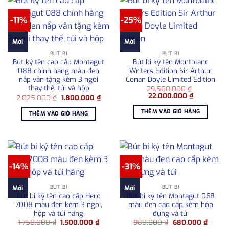
-11%
-25%
Mới
Mới
BÚT BI
BÚT BI
Bút ký tên cao cấp Montagut
Bút bi ký tên Montblanc
088 chính hãng màu đen
Writers Edition Sir Arthur
nắp vân tặng kèm 3 ngòi
Conan Doyle Limited Edition
thay thế, túi và hộp
29.500.000
₫
Giá
Giá
22.000.000
₫
Giá
Giá
2.025.000
₫
1.800.000
₫
gốc
hiện
gốc
hiện
là:
tại
là:
tại
THÊM VÀO GIỎ HÀNG
THÊM VÀO GIỎ HÀNG
29.500.000 ₫.
là:
2.025.000 ₫.
là:
22.000.000
1.800.000 ₫.
-14%
-31%
BÚT BI
BÚT BI
Mới
Mới
Bút bi ký tên cao cấp Hero
Bút bi ký tên Montagut 068
7008 màu đen kèm 3 ngòi,
màu đen cao cấp kèm hộp
hộp và túi hãng
đựng và túi
Giá
Giá
Giá
Giá
1.750.000
₫
1.500.000
₫
980.000
₫
680.000
₫
gốc
hiện
gốc
hiện