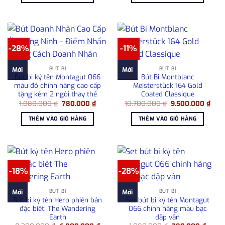
1.800.000 ₫.
715.00
-28%
-11%
BÚT BI
BÚT BI
Mới
Mới
Bút bi ký tên Montagut 066
Bút Bi Montblanc
màu đỏ chính hãng cao cấp
Meisterstück 164 Gold
tặng kèm 2 ngòi thay thế
Coated Classique
Giá
Giá
Giá
Giá
1.080.000
₫
780.000
₫
10.700.000
₫
9.500.000
₫
gốc
hiện
gốc
hiện
là:
tại
là:
tại
THÊM VÀO GIỎ HÀNG
THÊM VÀO GIỎ HÀNG
1.080.000 ₫.
là:
10.700.000 ₫.
là:
780.000 ₫.
9.50
-18%
-28%
BÚT BI
BÚT BI
Mới
Mới
Bút bi ký tên Hero phiên bản
Set bút bi ký tên Montagut
đặc biệt: The Wandering
066 chính hãng màu bạc
Earth
dập vân