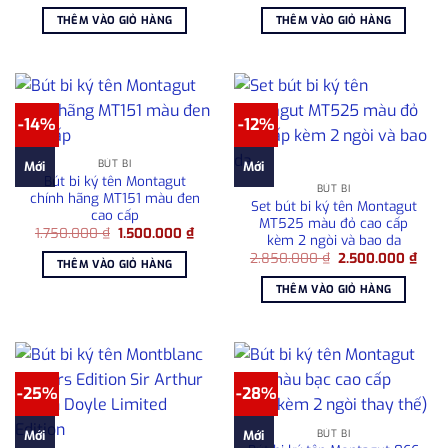
gốc
hiện
gốc
hiện
là:
tại
là:
tại
THÊM VÀO GIỎ HÀNG
THÊM VÀO GIỎ HÀNG
2.950.000 ₫.
là:
2.950.000 ₫.
là:
2.650.000 ₫.
2.50
-14%
-12%
BÚT BI
Mới
Mới
Bút bi ký tên Montagut
BÚT BI
chính hãng MT151 màu đen
Set bút bi ký tên Montagut
cao cấp
MT525 màu đỏ cao cấp
Giá
Giá
1.750.000
₫
1.500.000
₫
kèm 2 ngòi và bao da
gốc
hiện
Giá
Giá
là:
tại
2.850.000
₫
2.500.000
₫
THÊM VÀO GIỎ HÀNG
gốc
hiện
1.750.000 ₫.
là:
là:
tại
1.500.000 ₫.
THÊM VÀO GIỎ HÀNG
2.850.000 ₫.
là:
2.50
-25%
-28%
BÚT BI
Mới
Mới