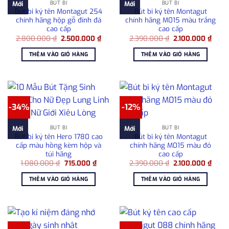
BÚT BI
BÚT BI
Mới
Mới
Bút bi ký tên Montagut 254
Bút bi ký tên Montagut
chính hãng hộp gỗ đính đá
chính hãng M015 màu trắng
cao cấp
cao cấp
Giá
Giá
Giá
Giá
2.800.000
₫
2.500.000
₫
2.390.000
₫
2.100.000
₫
gốc
hiện
gốc
hiện
là:
tại
là:
tại
THÊM VÀO GIỎ HÀNG
THÊM VÀO GIỎ HÀNG
2.800.000 ₫.
là:
2.390.000 ₫.
là:
2.500.000 ₫.
2.100
-34%
-12%
BÚT BI
BÚT BI
Mới
Mới
Bút bi ký tên Hero 1780 cao
Bút bi ký tên Montagut
cấp màu hồng kèm hộp và
chính hãng M015 màu đỏ
túi hãng
cao cấp
Giá
Giá
Giá
Giá
1.080.000
₫
715.000
₫
2.390.000
₫
2.100.000
₫
gốc
hiện
gốc
hiện
là:
tại
là:
tại
THÊM VÀO GIỎ HÀNG
THÊM VÀO GIỎ HÀNG
1.080.000 ₫.
là:
2.390.000 ₫.
là:
715.000 ₫.
2.100