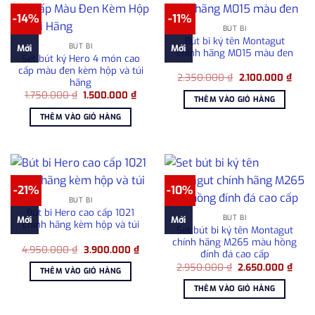
-14%
-11%
BÚT BI
Bút bi ký tên Montagut
BÚT BI
Mới
Mới
chính hãng M015 màu đen
Set bút ký Hero 4 món cao
cấp màu đen kèm hộp và túi
Giá
Giá
2.350.000
₫
2.100.000
₫
hãng
gốc
hiện
Giá
Giá
1.750.000
₫
1.500.000
₫
là:
tại
THÊM VÀO GIỎ HÀNG
gốc
hiện
2.350.000 ₫.
là:
là:
tại
2.100
THÊM VÀO GIỎ HÀNG
1.750.000 ₫.
là:
1.500.000 ₫.
-21%
-10%
BÚT BI
Bút bi Hero cao cấp 1021
BÚT BI
Mới
Mới
chính hãng kèm hộp và túi
Set bút bi ký tên Montagut
chính hãng M265 màu hồng
Giá
Giá
4.950.000
₫
3.900.000
₫
đính đá cao cấp
gốc
hiện
Giá
Giá
là:
tại
2.950.000
₫
2.650.000
₫
THÊM VÀO GIỎ HÀNG
gốc
hiện
4.950.000 ₫.
là:
là:
tại
3.900.000 ₫.
THÊM VÀO GIỎ HÀNG
2.950.000 ₫.
là:
2.65