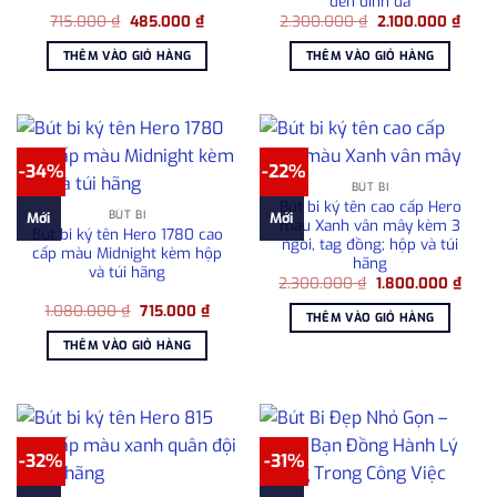
đen đính đá
Giá
Giá
Giá
Giá
715.000
₫
485.000
₫
2.300.000
₫
2.100.000
₫
gốc
hiện
gốc
hiện
là:
tại
là:
tại
THÊM VÀO GIỎ HÀNG
THÊM VÀO GIỎ HÀNG
715.000 ₫.
là:
2.300.000 ₫.
là:
485.000 ₫.
2.100
-34%
-22%
BÚT BI
Bút bi ký tên cao cấp Hero
BÚT BI
Mới
Mới
màu Xanh vân mây kèm 3
Bút bi ký tên Hero 1780 cao
ngòi, tag đồng; hộp và túi
cấp màu Midnight kèm hộp
hãng
và túi hãng
Giá
Giá
2.300.000
₫
1.800.000
₫
gốc
hiện
Giá
Giá
1.080.000
₫
715.000
₫
là:
tại
THÊM VÀO GIỎ HÀNG
gốc
hiện
2.300.000 ₫.
là:
là:
tại
1.800
THÊM VÀO GIỎ HÀNG
1.080.000 ₫.
là:
715.000 ₫.
-32%
-31%