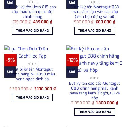
BÚT BI
BÚT BI
Mới
Mới
Bút bi ký tên Hero 815 cao
Bút bi ký tên Montagut 068
cấp màu xanh quân đội
màu xám dập vân cao cấp
chính hãng
(kèm hộp đựng và túi)
Giá
Giá
Giá
Giá
715.000
₫
485.000
₫
980.000
₫
680.000
₫
gốc
hiện
gốc
hiện
là:
tại
là:
tại
THÊM VÀO GIỎ HÀNG
THÊM VÀO GIỎ HÀNG
715.000 ₫.
là:
980.000 ₫.
là:
485.000 ₫.
680.00
-9%
-12%
BÚT BI
Bút bi ký tên Montagut
Mới
Mới
chính hãng MT2050 màu
xanh ngọc đính đá
BÚT BI
Bút ký tên cao cấp Montagut
088 chính hãng màu xanh
Giá
Giá
2.300.000
₫
2.100.000
₫
gốc
hiện
navy tặng kèm 3 ngòi, túi và
là:
tại
hộp
THÊM VÀO GIỎ HÀNG
2.300.000 ₫.
là:
Giá
Giá
2.050.000
₫
1.800.000
₫
2.100.000 ₫.
gốc
hiện
là:
tại
THÊM VÀO GIỎ HÀNG
2.050.000 ₫.
là:
1.80