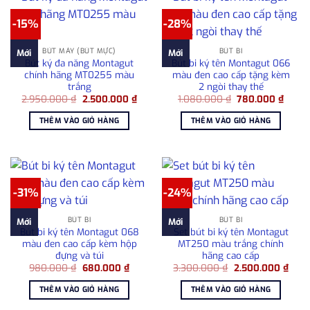
-15%
-28%
BÚT MÁY (BÚT MỰC)
BÚT BI
Mới
Mới
Bút ký đa năng Montagut
Bút bi ký tên Montagut 066
chính hãng MT0255 màu
màu đen cao cấp tặng kèm
trắng
2 ngòi thay thế
Giá
Giá
Giá
Giá
2.950.000
₫
2.500.000
₫
1.080.000
₫
780.000
₫
gốc
hiện
gốc
hiện
là:
tại
là:
tại
THÊM VÀO GIỎ HÀNG
THÊM VÀO GIỎ HÀNG
2.950.000 ₫.
là:
1.080.000 ₫.
là:
2.500.000 ₫.
780.0
-31%
-24%
BÚT BI
BÚT BI
Mới
Mới
Bút bi ký tên Montagut 068
Set bút bi ký tên Montagut
màu đen cao cấp kèm hộp
MT250 màu trắng chính
đựng và túi
hãng cao cấp
Giá
Giá
Giá
Giá
980.000
₫
680.000
₫
3.300.000
₫
2.500.000
₫
gốc
hiện
gốc
hiện
là:
tại
là:
tại
THÊM VÀO GIỎ HÀNG
THÊM VÀO GIỎ HÀNG
980.000 ₫.
là:
3.300.000 ₫.
là:
680.000 ₫.
2.50