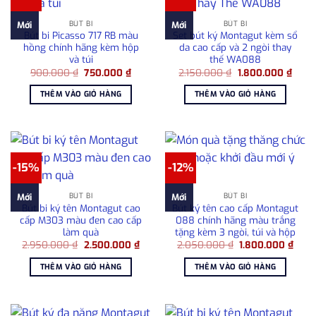
BÚT BI
BÚT BI
Mới
Mới
Bút bi Picasso 717 RB màu
Set bút ký Montagut kèm sổ
hồng chính hãng kèm hộp
da cao cấp và 2 ngòi thay
và túi
thế WA088
Giá
Giá
Giá
Giá
900.000
₫
750.000
₫
2.150.000
₫
1.800.000
₫
gốc
hiện
gốc
hiện
là:
tại
là:
tại
THÊM VÀO GIỎ HÀNG
THÊM VÀO GIỎ HÀNG
900.000 ₫.
là:
2.150.000 ₫.
là:
750.000 ₫.
1.800
-15%
-12%
BÚT BI
BÚT BI
Mới
Mới
Bút bi ký tên Montagut cao
Bút ký tên cao cấp Montagut
cấp M303 màu đen cao cấp
088 chính hãng màu trắng
làm quà
tặng kèm 3 ngòi, túi và hộp
Giá
Giá
Giá
Giá
2.950.000
₫
2.500.000
₫
2.050.000
₫
1.800.000
₫
gốc
hiện
gốc
hiện
là:
tại
là:
tại
THÊM VÀO GIỎ HÀNG
THÊM VÀO GIỎ HÀNG
2.950.000 ₫.
là:
2.050.000 ₫.
là:
2.500.000 ₫.
1.80