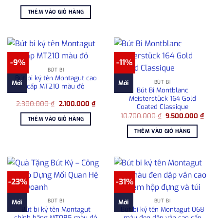
gốc
hiện
là:
tại
THÊM VÀO GIỎ HÀNG
2.150.000 ₫.
là:
1.800.000 ₫.
-9%
-11%
BÚT BI
Bút bi ký tên Montagut cao
BÚT BI
Mới
Mới
cấp MT210 màu đỏ
Bút Bi Montblanc
Meisterstück 164 Gold
Giá
Giá
2.300.000
₫
2.100.000
₫
Coated Classique
gốc
hiện
Giá
Giá
là:
tại
10.700.000
₫
9.500.000
₫
THÊM VÀO GIỎ HÀNG
gốc
hiện
2.300.000 ₫.
là:
là:
tại
2.100.000 ₫.
THÊM VÀO GIỎ HÀNG
10.700.000 ₫.
là:
9.50
-23%
-31%
BÚT BI
BÚT BI
Mới
Mới
Bút bi ký tên Montagut
Bút bi ký tên Montagut 068
chính hãng MT085 màu đỏ
màu đen dập vân cao cấp