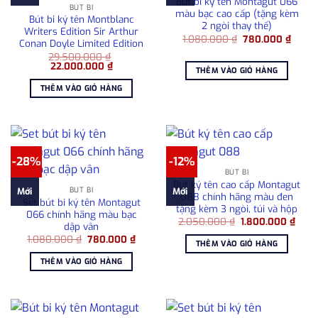
Bút bi ký tên Montagut 066
BÚT BI
màu bạc cao cấp (tặng kèm
Bút bi ký tên Montblanc
2 ngòi thay thế)
Writers Edition Sir Arthur
Giá
Giá
1.080.000
₫
780.000
₫
Conan Doyle Limited Edition
gốc
hiện
29.500.000
₫
là:
tại
Giá
Giá
22.000.000
₫
1.080.000 ₫.
là:
THÊM VÀO GIỎ HÀNG
gốc
hiện
780.0
là:
tại
THÊM VÀO GIỎ HÀNG
29.500.000 ₫.
là:
22.000.000 ₫.
-28%
-12%
BÚT BI
Bút ký tên cao cấp Montagut
BÚT BI
Mới
Mới
088 chính hãng màu đen
Set bút bi ký tên Montagut
tặng kèm 3 ngòi, túi và hộp
066 chính hãng màu bạc
Giá
Giá
2.050.000
₫
1.800.000
₫
dập vân
gốc
hiện
Giá
Giá
1.080.000
₫
780.000
₫
là:
tại
THÊM VÀO GIỎ HÀNG
gốc
hiện
2.050.000 ₫.
là:
là:
tại
1.80
THÊM VÀO GIỎ HÀNG
1.080.000 ₫.
là:
780.000 ₫.