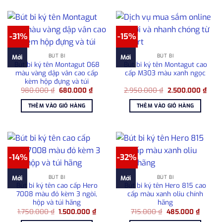
-31%
-15%
BÚT BI
BÚT BI
Mới
Mới
Bút bi ký tên Montagut 068
Bút bi ký tên Montagut cao
màu vàng dập vân cao cấp
cấp M303 màu xanh ngọc
kèm hộp đựng và túi
Giá
Giá
Giá
Giá
980.000
₫
680.000
₫
2.950.000
₫
2.500.000
₫
gốc
hiện
gốc
hiện
là:
tại
là:
tại
THÊM VÀO GIỎ HÀNG
THÊM VÀO GIỎ HÀNG
980.000 ₫.
là:
2.950.000 ₫.
là:
680.000 ₫.
2.50
-14%
-32%
BÚT BI
BÚT BI
Mới
Mới
Bút bi ký tên cao cấp Hero
Bút bi ký tên Hero 815 cao
7008 màu đỏ kèm 3 ngòi,
cấp màu xanh oliu chính
hộp và túi hãng
hãng
Giá
Giá
Giá
Giá
1.750.000
₫
1.500.000
₫
715.000
₫
485.000
₫
gốc
hiện
gốc
hiện