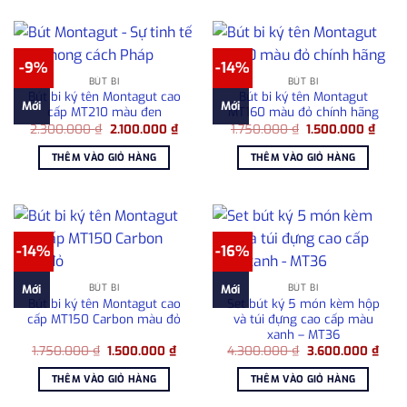
-9%
-14%
BÚT BI
BÚT BI
Bút bi ký tên Montagut cao
Bút bi ký tên Montagut
Mới
Mới
cấp MT210 màu đen
MT160 màu đỏ chính hãng
Giá
Giá
Giá
Giá
2.300.000
₫
2.100.000
₫
1.750.000
₫
1.500.000
₫
gốc
hiện
gốc
hiện
là:
tại
là:
tại
THÊM VÀO GIỎ HÀNG
THÊM VÀO GIỎ HÀNG
2.300.000 ₫.
là:
1.750.000 ₫.
là:
2.100.000 ₫.
1.500
-14%
-16%
BÚT BI
BÚT BI
Mới
Mới
Bút bi ký tên Montagut cao
Set bút ký 5 món kèm hộp
cấp MT150 Carbon màu đỏ
và túi đựng cao cấp màu
xanh – MT36
Giá
Giá
Giá
Giá
1.750.000
₫
1.500.000
₫
4.300.000
₫
3.600.000
₫
gốc
hiện
gốc
hiện
là:
tại
là:
tại
THÊM VÀO GIỎ HÀNG
THÊM VÀO GIỎ HÀNG
1.750.000 ₫.
là:
4.300.000 ₫.
là:
1.500.000 ₫.
3.60