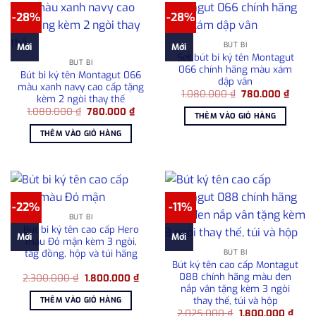
-28%
-28%
BÚT BI
Mới
Mới
Set bút bi ký tên Montagut
BÚT BI
066 chính hãng màu xám
Bút bi ký tên Montagut 066
dập vân
màu xanh navy cao cấp tặng
Giá
Giá
1.080.000
₫
780.000
₫
kèm 2 ngòi thay thế
gốc
hiện
Giá
Giá
1.080.000
₫
780.000
₫
là:
tại
THÊM VÀO GIỎ HÀNG
gốc
hiện
1.080.000 ₫.
là:
là:
tại
780.0
THÊM VÀO GIỎ HÀNG
1.080.000 ₫.
là:
780.000 ₫.
-22%
-11%
BÚT BI
Bút bi ký tên cao cấp Hero
Mới
Mới
màu Đỏ mận kèm 3 ngòi,
tag đồng, hộp và túi hãng
BÚT BI
Bút ký tên cao cấp Montagut
088 chính hãng màu đen
Giá
Giá
2.300.000
₫
1.800.000
₫
gốc
hiện
nắp vân tặng kèm 3 ngòi
là:
tại
thay thế, túi và hộp
THÊM VÀO GIỎ HÀNG
2.300.000 ₫.
là:
Giá
Giá
2.025.000
₫
1.800.000
₫
1.800.000 ₫.