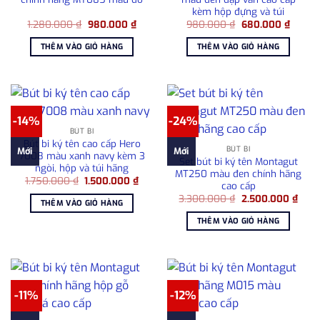
kèm hộp đựng và túi
Giá
Giá
Giá
Giá
1.280.000
₫
980.000
₫
980.000
₫
680.000
₫
gốc
hiện
gốc
hiện
là:
tại
là:
tại
THÊM VÀO GIỎ HÀNG
THÊM VÀO GIỎ HÀNG
1.280.000 ₫.
là:
980.000 ₫.
là:
980.000 ₫.
680.00
-14%
-24%
BÚT BI
Bút bi ký tên cao cấp Hero
BÚT BI
Mới
Mới
7008 màu xanh navy kèm 3
Set bút bi ký tên Montagut
ngòi, hộp và túi hãng
MT250 màu đen chính hãng
Giá
Giá
1.750.000
₫
1.500.000
₫
cao cấp
gốc
hiện
Giá
Giá
là:
tại
3.300.000
₫
2.500.000
₫
THÊM VÀO GIỎ HÀNG
gốc
hiện
1.750.000 ₫.
là:
là:
tại
1.500.000 ₫.
THÊM VÀO GIỎ HÀNG
3.300.000 ₫.
là:
2.50
-11%
-12%