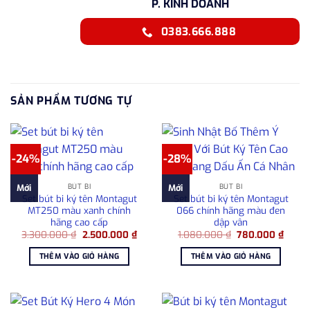
P. KINH DOANH
0383.666.888
SẢN PHẨM TƯƠNG TỰ
-24%
-28%
BÚT BI
BÚT BI
Mới
Mới
Set bút bi ký tên Montagut
Set bút bi ký tên Montagut
MT250 màu xanh chính
066 chính hãng màu đen
hãng cao cấp
dập vân
Giá
Giá
Giá
Giá
3.300.000
₫
2.500.000
₫
1.080.000
₫
780.000
₫
gốc
hiện
gốc
hiện
là:
tại
là:
tại
THÊM VÀO GIỎ HÀNG
THÊM VÀO GIỎ HÀNG
3.300.000 ₫.
là:
1.080.000 ₫.
là:
2.500.000 ₫.
780.0