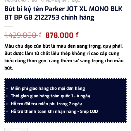
TRANG CHỦ
/
BÚT KÝ HỢP MỆNH
/
MỘC
Bút bi ký tên Parker JOT XL MONO BLK
BT BP GB 2122753 chính hãng
Giá
Giá
1.429.000
878.000
₫
₫
gốc
hiện
Màu chủ đạo của bút là màu đen sang trọng, quý phái.
là:
tại
Bút được làm từ chất liệu thép không rỉ cao cấp cùng
1.429.000 ₫.
là:
kiểu dáng thon gọn, càng thêm sự sang trọng cho mẫu
878.000 ₫.
bút.
Miễn phí giao hàng cho mọi đơn hàng
Thời gian giao hàng toàn quốc 1 - 4 ngày
Hỗ trợ đổi trả miễn phí trong 7 ngày
Hỗ trợ thanh toán khi nhận hàng - Ship COD
Bút bi ký tên Parker JOT XL MONO BLK BT BP GB 2122753 chính