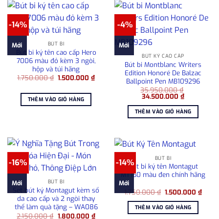
-14%
-4%
BÚT BI
Mới
Mới
Bút bi ký tên cao cấp Hero
BÚT KÝ CAO CẤP
7006 màu đỏ kèm 3 ngòi,
Bút bi Montblanc Writers
hộp và túi hãng
Edition Honoré De Balzac
Giá
Giá
1.750.000
₫
1.500.000
₫
Ballpoint Pen MB109296
gốc
hiện
là:
tại
35.950.000
₫
Giá
Giá
1.750.000 ₫.
là:
34.500.000
₫
THÊM VÀO GIỎ HÀNG
gốc
hiện
1.500.000 ₫.
là:
tại
THÊM VÀO GIỎ HÀNG
35.950.000 ₫.
là:
34.500.000
BÚT BI
-16%
-14%
Bút bi ký tên Montagut
MT160 màu đen chính hãng
BÚT BI
Mới
Mới
Set bút ký Montagut kèm sổ
Giá
Giá
1.750.000
₫
1.500.000
₫
gốc
hiện
da cao cấp và 2 ngòi thay
là:
tại
thế làm quà tặng – WA086
THÊM VÀO GIỎ HÀNG
1.750.000 ₫.
là:
Giá
Giá
2.150.000
₫
1.800.000
₫
1.500