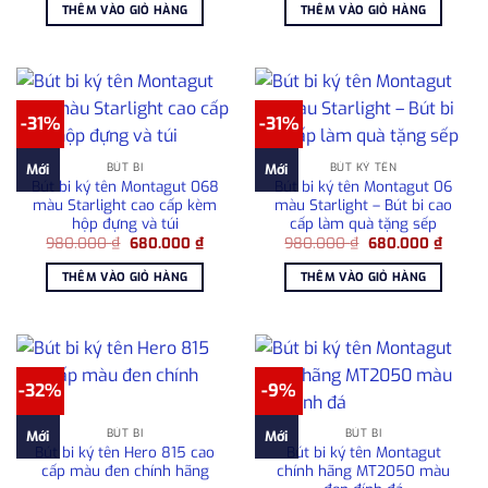
là:
tại
là:
tại
THÊM VÀO GIỎ HÀNG
THÊM VÀO GIỎ HÀNG
1.750.000 ₫.
là:
715.000 ₫.
là:
1.500.000 ₫.
485.00
-31%
-31%
BÚT BI
BÚT KÝ TÊN
Mới
Mới
Bút bi ký tên Montagut 068
Bút bi ký tên Montagut 06
màu Starlight cao cấp kèm
màu Starlight – Bút bi cao
hộp đựng và túi
cấp làm quà tặng sếp
Giá
Giá
Giá
Giá
980.000
₫
680.000
₫
980.000
₫
680.000
₫
gốc
hiện
gốc
hiện
là:
tại
là:
tại
THÊM VÀO GIỎ HÀNG
THÊM VÀO GIỎ HÀNG
980.000 ₫.
là:
980.000 ₫.
là:
680.000 ₫.
680.00
-32%
-9%
BÚT BI
BÚT BI
Mới
Mới
Bút bi ký tên Hero 815 cao
Bút bi ký tên Montagut
cấp màu đen chính hãng
chính hãng MT2050 màu