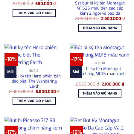
Set bút bi ký tên Montagut
Giá
Giá
930.000
₫
680.000
₫
gốc
hiện
MT525 màu đen cao cấp
là:
tại
kèm 2 ngòi và bao da
THÊM VÀO GIỎ HÀNG
930.000 ₫.
là:
Giá
Giá
2.850.000
₫
2.500.000
₫
680.000 ₫.
gốc
hiện
là:
tại
THÊM VÀO GIỎ HÀNG
2.850.000 ₫.
là:
2.50
-18%
-17%
BÚT BI
Bút bi ký tên Montagut
BÚT BI
Mới
Mới
chính hãng M015 màu xanh
Bút bi ký tên Hero phiên bản
đặc biệt: The Wandering
Giá
Giá
2.530.000
₫
2.100.000
₫
Earth
gốc
hiện
Giá
Giá
8.300.000
₫
6.800.000
₫
là:
tại
THÊM VÀO GIỎ HÀNG
gốc
hiện
2.530.000 ₫.
là:
là:
tại
2.100
THÊM VÀO GIỎ HÀNG
8.300.000 ₫.
là:
6.800.000 ₫.
-17%
-16%