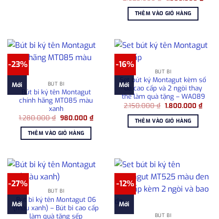
gốc
hiện
là:
tại
THÊM VÀO GIỎ HÀNG
2.025.000 ₫.
là:
1.800
-23%
-16%
BÚT BI
Set bút ký Montagut kèm sổ
BÚT BI
Mới
Mới
da cao cấp và 2 ngòi thay
Bút bi ký tên Montagut
thế làm quà tặng – WA089
chính hãng MT085 màu
Giá
Giá
2.150.000
₫
1.800.000
₫
xanh
gốc
hiện
Giá
Giá
1.280.000
₫
980.000
₫
là:
tại
THÊM VÀO GIỎ HÀNG
gốc
hiện
2.150.000 ₫.
là:
là:
tại
1.800
THÊM VÀO GIỎ HÀNG
1.280.000 ₫.
là:
980.000 ₫.
-27%
-12%
BÚT BI
Bút bi ký tên Montagut 06
Mới
Mới
(màu xanh) – Bút bi cao cấp
làm quà tặng sếp
BÚT BI