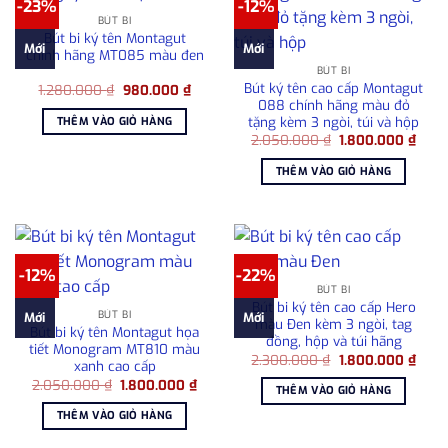
-23%
-12%
BÚT BI
Bút bi ký tên Montagut
Mới
Mới
chính hãng MT085 màu đen
BÚT BI
Bút ký tên cao cấp Montagut
Giá
Giá
1.280.000
₫
980.000
₫
gốc
hiện
088 chính hãng màu đỏ
là:
tại
tặng kèm 3 ngòi, túi và hộp
THÊM VÀO GIỎ HÀNG
1.280.000 ₫.
là:
Giá
Giá
2.050.000
₫
1.800.000
₫
980.000 ₫.
gốc
hiện
là:
tại
THÊM VÀO GIỎ HÀNG
2.050.000 ₫.
là:
1.80
-12%
-22%
BÚT BI
Bút bi ký tên cao cấp Hero
BÚT BI
Mới
Mới
màu Đen kèm 3 ngòi, tag
Bút bi ký tên Montagut họa
đồng, hộp và túi hãng
tiết Monogram MT810 màu
Giá
Giá
2.300.000
₫
1.800.000
₫
xanh cao cấp
gốc
hiện
Giá
Giá
2.050.000
₫
1.800.000
₫
là:
tại
THÊM VÀO GIỎ HÀNG
gốc
hiện
2.300.000 ₫.
là:
là:
tại
1.800
THÊM VÀO GIỎ HÀNG
2.050.000 ₫.
là:
1.800.000 ₫.