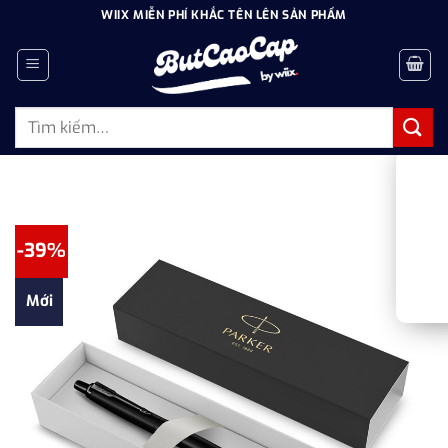
Bỏ
WIIX MIỄN PHÍ KHẮC TÊN LÊN SẢN PHẨM
qua
nội
dung
Tìm
kiếm:
-39%
Mới