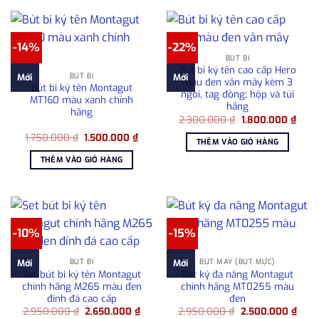
-14%
-22%
BÚT BI
Bút bi ký tên cao cấp Hero
BÚT BI
Mới
Mới
màu đen vân mây kèm 3
Bút bi ký tên Montagut
ngòi, tag đồng; hộp và túi
MT160 màu xanh chính
hãng
hãng
Giá
Giá
2.300.000
₫
1.800.000
₫
gốc
hiện
Giá
Giá
1.750.000
₫
1.500.000
₫
là:
tại
THÊM VÀO GIỎ HÀNG
gốc
hiện
2.300.000 ₫.
là:
là:
tại
1.800
THÊM VÀO GIỎ HÀNG
1.750.000 ₫.
là:
1.500.000 ₫.
-10%
-15%
BÚT BI
BÚT MÁY (BÚT MỰC)
Mới
Mới
Set bút bi ký tên Montagut
Bút ký đa năng Montagut
chính hãng M265 màu đen
chính hãng MT0255 màu
đính đá cao cấp
đen
Giá
Giá
Giá
Giá
2.950.000
₫
2.650.000
₫
2.950.000
₫
2.500.000
₫