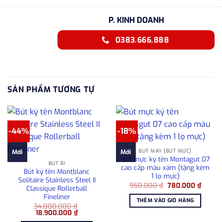
P. KINH DOANH
0383.666.888
SẢN PHẨM TƯƠNG TỰ
-44%
-18%
BÚT MÁY (BÚT MỰC)
Mới
Mới
Bút mực ký tên Montagut 07
BÚT BI
cao cấp màu xám (tặng kèm
Bút ký tên Montblanc
1 lọ mực)
Solitaire Stainless Steel II
Giá
Giá
950.000
₫
780.000
₫
Classique Rollerball
gốc
hiện
Fineliner
là:
tại
THÊM VÀO GIỎ HÀNG
950.000 ₫.
là:
34.000.000
₫
780.00
Giá
Giá
18.900.000
₫
gốc
hiện