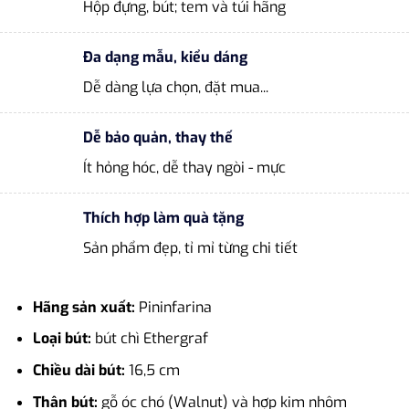
Hộp đựng, bút; tem và túi hãng
Đa dạng mẫu, kiểu dáng
Dễ dàng lựa chọn, đặt mua...
Dễ bảo quản, thay thế
Ít hỏng hóc, dễ thay ngòi - mực
Thích hợp làm quà tặng
Sản phẩm đẹp, tỉ mỉ từng chi tiết
Hãng sản xuất:
Pininfarina
Loại bút:
bút chì Ethergraf
Chiều dài bút:
16,5 cm
Thân bút:
gỗ óc chó (Walnut) và hợp kim nhôm