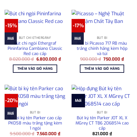
-15%
-17%
BÚT CHÌ ETHERGRAF
BÚT BI
Mới
Mới
Bút chì ngòi Ethergraf
Bút bi Picasso 717 RB màu
Pininfarina Cambiano Classic
trắng chính hãng kèm hộp
Red cao cấp
và túi
Giá
Giá
Giá
Giá
8.020.000
₫
6.800.000
₫
900.000
₫
750.000
₫
gốc
hiện
gốc
hiện
là:
tại
là:
tại
THÊM VÀO GIỎ HÀNG
THÊM VÀO GIỎ HÀNG
8.020.000 ₫.
là:
900.000 ₫.
là:
6.800.000 ₫.
750.00
-20%
Mới
BÚT BI
BÚT BI
Mới
Bút bi ký tên Parker cao cấp
Bút ký tên Parker JOT XL X
PK058 màu trắng tặng kèm
MGrey CT TB6 2068514 cao
1 ngòi
cấp
Giá
Giá
9.500.000
₫
7.560.000
₫
821.000
₫