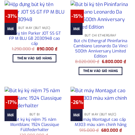
-31%
-15%
BÚT MÁY (BÚT MỰC)
Mới
Mới
Bút ký tên Parker JOT SS GT
BÚT CHÌ ETHERGRAF
FP M BLU GB 2030948 cao
Bút chì Ethergraf Pininfarina
cấp
Cambiano Leonardo Da Vinci
Giá
Giá
1.290.000
₫
890.000
₫
500th Anniversary Limited
gốc
hiện
Edition
là:
tại
THÊM VÀO GIỎ HÀNG
1.290.000 ₫.
là:
Giá
Giá
8.020.000
₫
6.800.000
₫
890.000 ₫.
gốc
hiện
là:
tại
THÊM VÀO GIỎ HÀNG
8.020.000 ₫.
là:
6.80
-17%
-26%
BÚT BI
BÚT MÁY (BÚT MỰC)
Mới
Mới
Bút ký kỷ niệm 75 năm
Bút máy Montagut cao cấp
Montblanc 1924 Classique
M303 màu xám chính hãng
Füllfederhalter
Giá
Giá
915.000
₫
680.000
₫
gốc
hiện