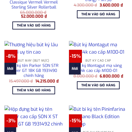
Classique Vermeil Vermeil
Giá
Giá
4.300.000
₫
3.600.000
₫
Sterling Silver Rollerball
gốc
hiện
65.000.000
₫
là:
tại
THÊM VÀO GIỎ HÀNG
Giá
Giá
52.000.000
₫
4.300.000 ₫.
là:
gốc
hiện
3.60
là:
tại
THÊM VÀO GIỎ HÀNG
65.000.000 ₫.
là:
52.000.000 ₫.
-8%
-15%
BÚT MÁY (BÚT MỰC)
BÚT KÝ CAO CẤP
Bút ký tên Parker SON STR
Bút ký Montagut mạ vàng
Mới
Mới
Silver GT 18K GB 1931490
14k cao cấp M100-01
chính hãng
Giá
Giá
8.000.000
₫
6.800.000
₫
gốc
hiện
Giá
Giá
15.497.000
₫
14.215.000
₫
là:
tại
gốc
hiện
THÊM VÀO GIỎ HÀNG
8.000.000 ₫.
là:
là:
tại
THÊM VÀO GIỎ HÀNG
6.80
15.497.000 ₫.
là:
14.215.000 ₫.
-3%
-15%