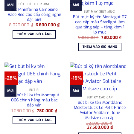
BÚT CHÌ ETHERGRAF
Mới
Mới
Bút Pininfarina Cambiano
BÚT MÁY (BÚT MỰC)
Race Red cao cấp công nghệ
Bút mực ký tên Montagut 07
đặc biệt
cao cấp màu Starlight làm
Giá
Giá
8.020.000
₫
6.800.000
₫
quà tặng sếp – tặng kèm 1
gốc
hiện
lọ mực
là:
tại
THÊM VÀO GIỎ HÀNG
8.020.000 ₫.
là:
Giá
Giá
980.000
₫
780.000
₫
6.800.000 ₫.
gốc
hiện
là:
tại
THÊM VÀO GIỎ HÀNG
980.000 ₫.
là:
780.00
-28%
-16%
BÚT BI
Mới
Mới
Set bút bi ký tên Montagut
BÚT KÝ CAO CẤP
066 chính hãng màu bạc
Bút bi ký tên Montblanc
dập vân
Meisterstück Le Petit Prince
Giá
Giá
1.080.000
₫
780.000
₫
Aviator Solitaire Doué
gốc
hiện
Midsize cao cấp
là:
tại
THÊM VÀO GIỎ HÀNG
1.080.000 ₫.
là:
32.900.000
₫
780.000 ₫.
Giá
Giá
27.500.000
₫
gốc
hiện