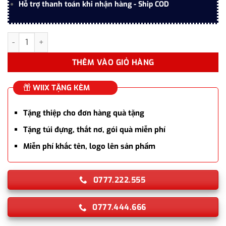
Hỗ trợ thanh toán khi nhận hàng - Ship COD
Bút chì đầu ngòi Ethergraf Pininfarina Cambiano Classic Polish
THÊM VÀO GIỎ HÀNG
WIIX TẶNG KÈM
Tặng thiệp cho đơn hàng quà tặng
Tặng túi đựng, thắt nơ, gói quà miễn phí
Miễn phí khắc tên, logo lên sản phẩm
0777.222.555
0777.444.666