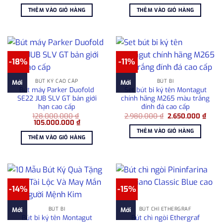
gốc
hiện
là:
tại
THÊM VÀO GIỎ HÀNG
THÊM VÀO GIỎ HÀNG
9.500.000 ₫.
là:
7.560.000 ₫.
-18%
-11%
BÚT KÝ CAO CẤP
BÚT BI
Mới
Mới
Bút máy Parker Duofold
Set bút bi ký tên Montagut
SE22 JUB SLV GT bản giới
chính hãng M265 màu trắng
hạn cao cấp
đính đá cao cấp
Giá
Giá
128.000.000
₫
2.980.000
₫
2.650.000
₫
Giá
Giá
gốc
hiện
105.000.000
₫
gốc
hiện
là:
tại
THÊM VÀO GIỎ HÀNG
là:
tại
2.980.000 ₫.
là:
THÊM VÀO GIỎ HÀNG
128.000.000 ₫.
là:
2.65
105.000.000 ₫.
-14%
-15%
BÚT BI
BÚT CHÌ ETHERGRAF
Mới
Mới
Bút bi ký tên Montagut
Bút chì ngòi Ethergraf