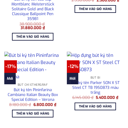
gốc
hiện
Montblanc Meisterstück
là:
tại
Solitaire Gold and Black
THÊM VÀO GIỎ HÀNG
2.950.000 ₫.
là:
Classique Ballpoint Pen
2.50
35981
38.900.000
₫
Giá
Giá
31.880.000
₫
gốc
hiện
là:
tại
THÊM VÀO GIỎ HÀNG
38.900.000 ₫.
là:
31.880.000 ₫.
-17%
-12%
BÚT BI
Mới
Mới
Bút ký tên Parker SON X ST
BÚT CHÌ ETHERGRAF
Steel CT TB 1950873 màu
Bút ký tên Pininfarina
trắng
Cambiano Italian Beauty Box
Giá
Giá
6.145.000
₫
5.400.000
₫
Special Edition – Verona
gốc
hiện
Giá
Giá
8.180.000
₫
6.800.000
₫
là:
tại
THÊM VÀO GIỎ HÀNG
gốc
hiện
6.145.000 ₫.
là:
là:
tại
5.400
THÊM VÀO GIỎ HÀNG
8.180.000 ₫.
là:
6.800.000 ₫.