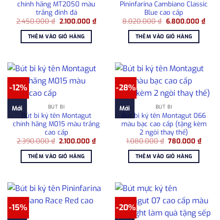
chính hãng MT2050 màu
Pininfarina Cambiano Classic
trắng đính đá
Blue cao cấp
Giá
Giá
Giá
Giá
2.450.000
₫
2.100.000
₫
8.020.000
₫
6.800.000
₫
gốc
hiện
gốc
hiện
là:
tại
là:
tại
THÊM VÀO GIỎ HÀNG
THÊM VÀO GIỎ HÀNG
2.450.000 ₫.
là:
8.020.000 ₫.
là:
2.100.000 ₫.
6.80
-12%
-28%
BÚT BI
BÚT BI
Mới
Mới
Bút bi ký tên Montagut
Bút bi ký tên Montagut 066
chính hãng M015 màu trắng
màu bạc cao cấp (tặng kèm
cao cấp
2 ngòi thay thế)
Giá
Giá
Giá
Giá
2.390.000
₫
2.100.000
₫
1.080.000
₫
780.000
₫
gốc
hiện
gốc
hiện
là:
tại
là:
tại
THÊM VÀO GIỎ HÀNG
THÊM VÀO GIỎ HÀNG
2.390.000 ₫.
là:
1.080.000 ₫.
là:
2.100.000 ₫.
780.0
-15%
-20%