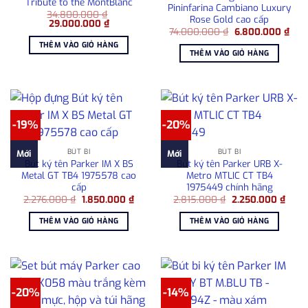
Tribute to the MontBlanc
Pininfarina Cambiano Luxury
34.800.000
₫
Rose Gold cao cấp
Giá
Giá
29.000.000
₫
Giá
Giá
gốc
hiện
74.000.000
₫
6.800.000
₫
gốc
hiện
là:
tại
THÊM VÀO GIỎ HÀNG
là:
tại
34.800.000 ₫.
là:
THÊM VÀO GIỎ HÀNG
74.000.000 ₫.
là:
29.000.000 ₫.
6.80
-19%
-20%
BÚT BI
BÚT BI
Mới
Mới
Bút ký tên Parker IM X BS
Bút ký tên Parker URB X-
Metal GT TB4 1975578 cao
Metro MTLIC CT TB4
cấp
1975449 chính hãng
Giá
Giá
Giá
Giá
2.276.000
₫
1.850.000
₫
2.815.000
₫
2.250.000
₫
gốc
hiện
gốc
hiện
là:
tại
là:
tại
THÊM VÀO GIỎ HÀNG
THÊM VÀO GIỎ HÀNG
2.276.000 ₫.
là:
2.815.000 ₫.
là:
1.850.000 ₫.
2.250
-20%
-14%