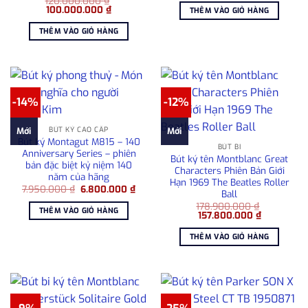
120.000.000
₫
là:
tại
Giá
Giá
100.000.000
₫
THÊM VÀO GIỎ HÀNG
915.000 ₫.
là:
gốc
hiện
680.00
là:
tại
THÊM VÀO GIỎ HÀNG
120.000.000 ₫.
là:
100.000.000 ₫.
-14%
-12%
BÚT KÝ CAO CẤP
Mới
Mới
Bút ký Montagut M815 – 140
BÚT BI
Anniversary Series – phiên
Bút ký tên Montblanc Great
bản đặc biệt kỷ niệm 140
Characters Phiên Bản Giới
năm của hãng
Hạn 1969 The Beatles Roller
Giá
Giá
7.950.000
₫
6.800.000
₫
Ball
gốc
hiện
là:
tại
178.900.000
₫
THÊM VÀO GIỎ HÀNG
Giá
Giá
7.950.000 ₫.
là:
157.800.000
₫
gốc
hiện
6.800.000 ₫.
là:
tại
THÊM VÀO GIỎ HÀNG
178.900.000 ₫.
là:
157.800.00