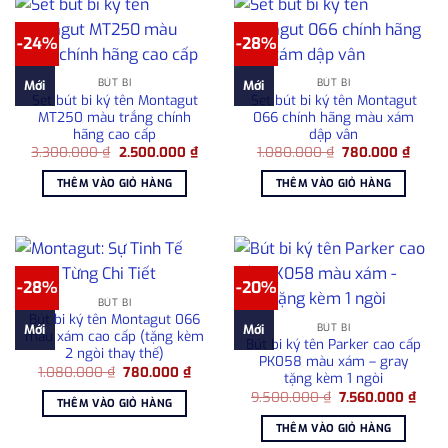
-24%
-28%
BÚT BI
BÚT BI
Mới
Mới
Set bút bi ký tên Montagut
Set bút bi ký tên Montagut
MT250 màu trắng chính
066 chính hãng màu xám
hãng cao cấp
dập vân
Giá
Giá
Giá
Giá
3.300.000
₫
2.500.000
₫
1.080.000
₫
780.000
₫
gốc
hiện
gốc
hiện
là:
tại
là:
tại
THÊM VÀO GIỎ HÀNG
THÊM VÀO GIỎ HÀNG
3.300.000 ₫.
là:
1.080.000 ₫.
là:
2.500.000 ₫.
780.0
-28%
-20%
BÚT BI
Bút bi ký tên Montagut 066
BÚT BI
Mới
Mới
màu xám cao cấp (tặng kèm
Bút bi ký tên Parker cao cấp
2 ngòi thay thế)
PK058 màu xám – gray
Giá
Giá
1.080.000
₫
780.000
₫
tặng kèm 1 ngòi
gốc
hiện
Giá
Giá
là:
tại
9.500.000
₫
7.560.000
₫
THÊM VÀO GIỎ HÀNG
gốc
hiện
1.080.000 ₫.
là:
là:
tại
780.000 ₫.
THÊM VÀO GIỎ HÀNG
9.500.000 ₫.
là:
7.56