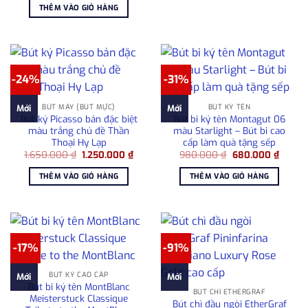
là:
tại
THÊM VÀO GIỎ HÀNG
34.000.000 ₫.
là:
18.900.000 ₫.
-24%
-31%
BÚT MÁY (BÚT MỰC)
BÚT KÝ TÊN
Mới
Mới
Bút ký Picasso bản đặc biệt
Bút bi ký tên Montagut 06
màu trắng chủ đề Thần
màu Starlight – Bút bi cao
Thoại Hy Lạp
cấp làm quà tặng sếp
Giá
Giá
Giá
Giá
1.650.000
₫
1.250.000
₫
980.000
₫
680.000
₫
gốc
hiện
gốc
hiện
là:
tại
là:
tại
THÊM VÀO GIỎ HÀNG
THÊM VÀO GIỎ HÀNG
1.650.000 ₫.
là:
980.000 ₫.
là:
1.250.000 ₫.
680.00
-17%
-91%
BÚT KÝ CAO CẤP
Mới
Mới
Bút bi ký tên MontBlanc
BÚT CHÌ ETHERGRAF
Meisterstuck Classique
Bút chì đầu ngòi EtherGraf