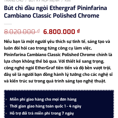
TRANG CHỦ
/
BÚT KÝ HỢP MỆNH
/
KIM
Bút chì đầu ngòi Ethergraf Pininfarina
Cambiano Classic Polished Chrome
Giá
Giá
8.020.000
6.800.000
₫
₫
gốc
hiện
Nếu bạn là một người yêu thích sự tinh tế, sáng tạo và
là:
tại
luôn đòi hỏi cao trong từng công cụ làm việc,
8.020.000 ₫.
là:
Pininfarina Cambiano Classic Polished Chrome chính là
6.800.000 ₫
lựa chọn không thể bỏ qua. Với thiết kế sang trọng,
công nghệ ngòi EtherGraf tiên tiến và độ bền vượt trội,
đây sẽ là người bạn đồng hành lý tưởng cho các nghệ sĩ
và kiến trúc sư trong quá trình sáng tạo nghệ thuật.
Miễn phí giao hàng cho mọi đơn hàng
Thời gian giao hàng toàn quốc 1 - 4 ngày
Hỗ trợ đổi trả miễn phí trong 7 ngày