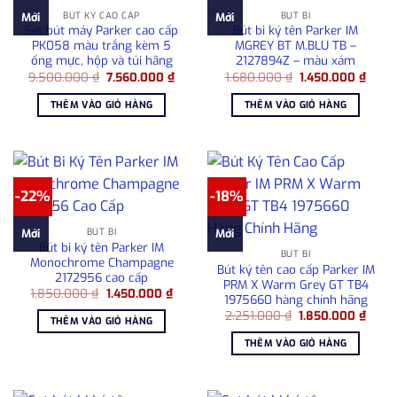
BÚT KÝ CAO CẤP
BÚT BI
Mới
Mới
Set bút máy Parker cao cấp
Bút bi ký tên Parker IM
PK058 màu trắng kèm 5
MGREY BT M.BLU TB –
ống mực, hộp và túi hãng
2127894Z – màu xám
Giá
Giá
Giá
Giá
9.500.000
₫
7.560.000
₫
1.680.000
₫
1.450.000
₫
gốc
hiện
gốc
hiện
là:
tại
là:
tại
THÊM VÀO GIỎ HÀNG
THÊM VÀO GIỎ HÀNG
9.500.000 ₫.
là:
1.680.000 ₫.
là:
7.560.000 ₫.
1.450
-22%
-18%
BÚT BI
Mới
Mới
Bút bi ký tên Parker IM
BÚT BI
Monochrome Champagne
Bút ký tên cao cấp Parker IM
2172956 cao cấp
PRM X Warm Grey GT TB4
Giá
Giá
1.850.000
₫
1.450.000
₫
1975660 hàng chính hãng
gốc
hiện
Giá
Giá
là:
tại
2.251.000
₫
1.850.000
₫
THÊM VÀO GIỎ HÀNG
gốc
hiện
1.850.000 ₫.
là:
là:
tại
1.450.000 ₫.
THÊM VÀO GIỎ HÀNG
2.251.000 ₫.
là:
1.850