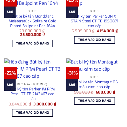
-9%
-25%
BÚT BI
BÚT BI
Mới
Mới
Bút bi ký tên Montblanc
Bút ký tên Parker SON X
Meisterstück Solitaire Gold
STAIN Steel CT TB 1950871
Plated Ballpoint Pen 1644
cao cấp
Giá
Giá
28.000.000
₫
5.505.000
₫
4.154.000
₫
Giá
Giá
gốc
hiện
25.500.000
₫
gốc
hiện
là:
tại
THÊM VÀO GIỎ HÀNG
là:
tại
5.505.000 ₫.
là:
THÊM VÀO GIỎ HÀNG
28.000.000 ₫.
là:
4.154
25.500.000 ₫.
-22%
-31%
BÚT BI
Bút bi ký tên Montagut 06
BÚT MÁY (BÚT MỰC)
Mới
Mới
màu xám cao cấp
Bút ký tên Parker IM PRM
Giá
Giá
980.000
₫
680.000
₫
Pearl GT TB 2143467 cao
gốc
hiện
cấp
là:
tại
THÊM VÀO GIỎ HÀNG
980.000 ₫.
là:
Giá
Giá
3.844.000
₫
3.000.000
₫
680.00
gốc
hiện
là:
tại
THÊM VÀO GIỎ HÀNG
3.844.000 ₫.
là:
3.000.000 ₫.