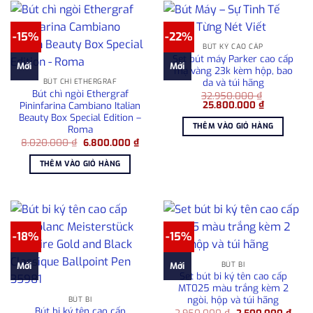
-15%
-22%
BÚT KÝ CAO CẤP
Set bút máy Parker cao cấp
Mới
Mới
mạ vàng 23k kèm hộp, bao
da và túi hãng
BÚT CHÌ ETHERGRAF
Bút chì ngòi Ethergraf
32.950.000
₫
Giá
Giá
25.800.000
₫
Pininfarina Cambiano Italian
gốc
hiện
Beauty Box Special Edition –
là:
tại
THÊM VÀO GIỎ HÀNG
Roma
32.950.000 ₫.
là:
25.800.000
Giá
Giá
8.020.000
₫
6.800.000
₫
gốc
hiện
là:
tại
THÊM VÀO GIỎ HÀNG
8.020.000 ₫.
là:
6.800.000 ₫.
-18%
-15%
BÚT BI
Mới
Mới
Set bút bi ký tên cao cấp
MT025 màu trắng kèm 2
ngòi, hộp và túi hãng
BÚT BI
Bút bi ký tên cao cấp
Giá
Giá
2.950.000
₫
2.500.000
₫