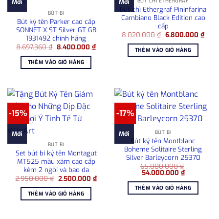
BÚT CHÌ ETHERGRAF
Mới
Mới
Bút chì Ethergraf Pininfarina
BÚT BI
Cambiano Black Edition cao
Bút ký tên Parker cao cấp
cấp
SONNET X ST Silver GT GB
Giá
Giá
8.020.000
₫
6.800.000
₫
1931492 chính hãng
gốc
hiện
Giá
Giá
8.697.360
₫
8.400.000
₫
là:
tại
THÊM VÀO GIỎ HÀNG
gốc
hiện
8.020.000 ₫.
là:
là:
tại
6.80
THÊM VÀO GIỎ HÀNG
8.697.360 ₫.
là:
8.400.000 ₫.
-15%
-17%
BÚT BI
Mới
Mới
Bút ký tên Montblanc
BÚT BI
Boheme Solitaire Sterling
Set bút bi ký tên Montagut
Silver Barleycorn 25370
MT525 màu xám cao cấp
65.000.000
₫
kèm 2 ngòi và bao da
Giá
Giá
54.000.000
₫
Giá
Giá
2.950.000
₫
2.500.000
₫
gốc
hiện
gốc
hiện
là:
tại
THÊM VÀO GIỎ HÀNG
là:
tại
65.000.000 ₫.
là:
THÊM VÀO GIỎ HÀNG
2.950.000 ₫.
là:
54.000.000
2.500.000 ₫.