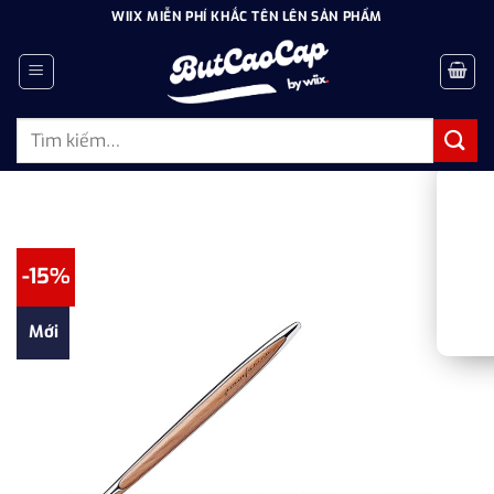
Bỏ
WIIX MIỄN PHÍ KHẮC TÊN LÊN SẢN PHẨM
qua
nội
dung
Tìm
kiếm:
-15%
Mới