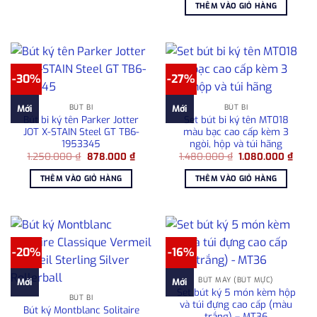
là:
tại
THÊM VÀO GIỎ HÀNG
32.900.000 ₫.
là:
27.500.000
-30%
-27%
BÚT BI
BÚT BI
Mới
Mới
Bút bi ký tên Parker Jotter
Set bút bi ký tên MT018
JOT X-STAIN Steel GT TB6-
màu bạc cao cấp kèm 3
1953345
ngòi, hộp và túi hãng
Giá
Giá
Giá
Giá
1.250.000
₫
878.000
₫
1.480.000
₫
1.080.000
₫
gốc
hiện
gốc
hiện
là:
tại
là:
tại
THÊM VÀO GIỎ HÀNG
THÊM VÀO GIỎ HÀNG
1.250.000 ₫.
là:
1.480.000 ₫.
là:
878.000 ₫.
1.080
-20%
-16%
BÚT MÁY (BÚT MỰC)
Mới
Mới
Set bút ký 5 món kèm hộp
BÚT BI
và túi đựng cao cấp (màu
Bút ký Montblanc Solitaire
trắng) – MT36