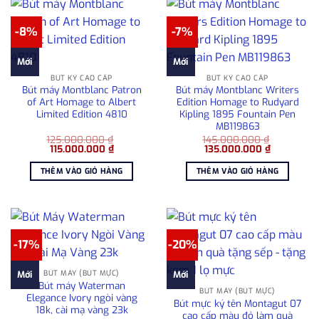
-8%
-7%
Mới
Mới
BÚT KÝ CAO CẤP
BÚT KÝ CAO CẤP
Bút máy Montblanc Patron
Bút máy Montblanc Writers
of Art Homage to Albert
Edition Homage to Rudyard
Limited Edition 4810
Kipling 1895 Fountain Pen
MB119863
125.000.000
₫
145.000.000
₫
Giá
Giá
Giá
Giá
115.000.000
₫
135.000.000
₫
gốc
hiện
gốc
hiện
là:
tại
là:
tại
THÊM VÀO GIỎ HÀNG
THÊM VÀO GIỎ HÀNG
125.000.000 ₫.
là:
145.000.000 ₫.
là:
115.000.000 ₫.
135.000.0
-17%
-20%
BÚT MÁY (BÚT MỰC)
Mới
Mới
Bút máy Waterman
BÚT MÁY (BÚT MỰC)
Elegance Ivory ngòi vàng
Bút mực ký tên Montagut 07
18k, cài mạ vàng 23k
cao cấp màu đỏ làm quà