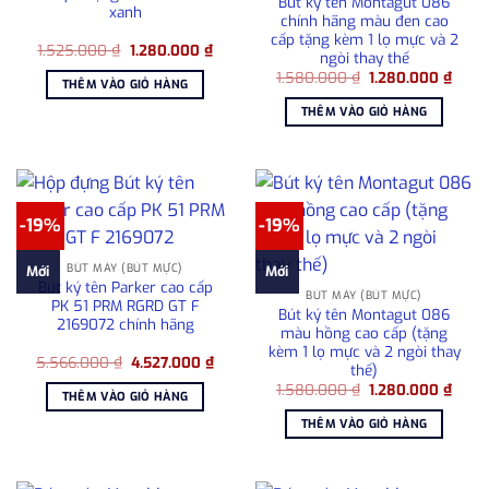
Bút ký tên Montagut 086
xanh
chính hãng màu đen cao
cấp tặng kèm 1 lọ mực và 2
Giá
Giá
1.525.000
₫
1.280.000
₫
ngòi thay thế
gốc
hiện
Giá
Giá
là:
tại
1.580.000
₫
1.280.000
₫
THÊM VÀO GIỎ HÀNG
gốc
hiện
1.525.000 ₫.
là:
là:
tại
1.280.000 ₫.
THÊM VÀO GIỎ HÀNG
1.580.000 ₫.
là:
1.280
-19%
-19%
BÚT MÁY (BÚT MỰC)
Mới
Mới
Bút ký tên Parker cao cấp
BÚT MÁY (BÚT MỰC)
PK 51 PRM RGRD GT F
Bút ký tên Montagut 086
2169072 chính hãng
màu hồng cao cấp (tặng
kèm 1 lọ mực và 2 ngòi thay
Giá
Giá
5.566.000
₫
4.527.000
₫
thế)
gốc
hiện
Giá
Giá
là:
tại
1.580.000
₫
1.280.000
₫
THÊM VÀO GIỎ HÀNG
gốc
hiện
5.566.000 ₫.
là:
là:
tại
4.527.000 ₫.
THÊM VÀO GIỎ HÀNG
1.580.000 ₫.
là:
1.280