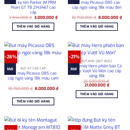
Bút ký tên Parker IM PRM
Bút máy Picasso 085 cao
Pearl GT TB 2143467 cao
cấp ngòi vàng 18k màu đen
cấp
Giá
Giá
Giá
Giá
3.844.000
₫
3.000.000
₫
10.750.000
₫
8.000.000
₫
gốc
hiện
gốc
hiện
là:
tại
là:
tại
THÊM VÀO GIỎ HÀNG
THÊM VÀO GIỎ HÀNG
3.844.000 ₫.
là:
10.750.000 ₫.
là:
3.000.000 ₫.
8.00
-26%
-21%
BÚT MÁY (BÚT MỰC)
Bút máy Hero phiên bản Cá
BÚT KÝ CAO CẤP
Mới
Mới
Chép Vượt Vũ Môn cao cấp
Bút máy Picasso 085 cao
vàng 18k
cấp ngòi vàng 18k màu cam
26.500.000
₫
Giá
Giá
21.000.000
₫
Giá
Giá
10.750.000
₫
8.000.000
₫
gốc
hiện
gốc
hiện
là:
tại
THÊM VÀO GIỎ HÀNG
là:
tại
26.500.000 ₫.
là:
10.750.000 ₫.
là:
21.000.000
THÊM VÀO GIỎ HÀNG
8.000.000 ₫.