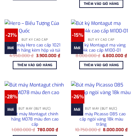
là:
tại
1.280.000 ₫.
THÊM VÀO GIỎ HÀNG
980.000 ₫.
là:
780.00
-21%
-15%
BÚT KÝ CAO CẤP
BÚT KÝ CAO CẤP
Bút máy Hero cao cấp 1021
Bút ký Montagut mạ vàng
Mới
Mới
chính hãng kèm hộp và túi
14k cao cấp M100-01
Giá
Giá
Giá
Giá
4.950.000
₫
3.900.000
₫
8.000.000
₫
6.800.000
₫
gốc
hiện
gốc
hiện
là:
tại
là:
tại
THÊM VÀO GIỎ HÀNG
THÊM VÀO GIỎ HÀNG
4.950.000 ₫.
là:
8.000.000 ₫.
là:
3.900.000 ₫.
6.80
-28%
-26%
BÚT MÁY (BÚT MỰC)
BÚT MÁY (BÚT MỰC)
Mới
Mới
Bút máy Montagut chính
Bút máy Picasso 085 cao
hãng M078 màu đen cao
cấp ngòi vàng 18k màu
cấp
trắng
Giá
Giá
Giá
Giá
1.080.000
₫
780.000
₫
10.750.000
₫
8.000.000
₫
gốc
hiện
gốc
hiện