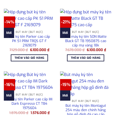
6.800.000 ₫.
-14%
-21%
BÚT MÁY (BÚT MỰC)
BÚT MÁY (BÚT MỰC)
Mới
Mới
Bút ký tên Parker cao cấp
Bút máy ký tên SON Matte
PK 51 PRM TRQS GT F
Black GT TB 1950875 cao
2169079
cấp mạ vàng 18k
Giá
Giá
Giá
Giá
7.129.000
₫
6.100.000
₫
7.678.000
₫
6.100.000
₫
gốc
hiện
gốc
hiện
là:
tại
là:
tại
THÊM VÀO GIỎ HÀNG
THÊM VÀO GIỎ HÀNG
7.129.000 ₫.
là:
7.678.000 ₫.
là:
6.100.000 ₫.
6.100
-16%
-15%
BÚT MÁY (BÚT MỰC)
Mới
Mới
Bút ký tên Parker cao cấp IM
BÚT MÁY (BÚT MỰC)
Dark Espresso CT TB4
Bút máy ký tên Montagut
1975604
254 màu đen chính hãng
Giá
Giá
1.876.000
₫
1.576.000
₫
hộp gỗ đính đá cao cấp