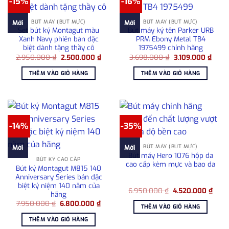
-15%
-16%
BÚT MÁY (BÚT MỰC)
BÚT MÁY (BÚT MỰC)
Mới
Mới
Set bút ký Montagut màu
Bút máy ký tên Parker URB
Xanh Navy phiên bản đặc
PRM Ebony Metal TB4
biệt dành tặng thầy cô
1975499 chính hãng
Giá
Giá
Giá
Giá
2.950.000
₫
2.500.000
₫
3.698.000
₫
3.109.000
₫
gốc
hiện
gốc
hiện
là:
tại
là:
tại
THÊM VÀO GIỎ HÀNG
THÊM VÀO GIỎ HÀNG
2.950.000 ₫.
là:
3.698.000 ₫.
là:
2.500.000 ₫.
3.109
-14%
-35%
BÚT MÁY (BÚT MỰC)
Mới
Mới
Bút máy Hero 1076 hộp da
BÚT KÝ CAO CẤP
cao cấp kèm mực và bao da
Bút ký Montagut M815 140
Anniversary Series bản đặc
biệt kỷ niệm 140 năm của
Giá
Giá
6.950.000
₫
4.520.000
₫
hãng
gốc
hiện
Giá
Giá
7.950.000
₫
6.800.000
₫
là:
tại
THÊM VÀO GIỎ HÀNG
gốc
hiện
6.950.000 ₫.
là:
là:
tại
4.52
THÊM VÀO GIỎ HÀNG
7.950.000 ₫.
là: