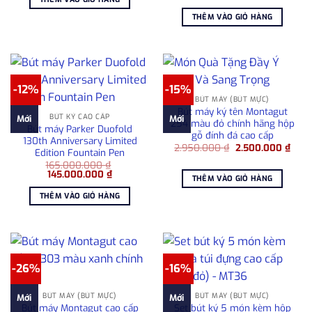
gốc
hiện
2.431.000 ₫.
là:
là:
tại
2.121.000 ₫.
THÊM VÀO GIỎ HÀNG
1.580.000 ₫.
là:
1.280
-12%
-15%
BÚT MÁY (BÚT MỰC)
Bút máy ký tên Montagut
BÚT KÝ CAO CẤP
Mới
Mới
254 màu đỏ chính hãng hộp
Bút máy Parker Duofold
gỗ đính đá cao cấp
130th Anniversary Limited
Giá
Giá
2.950.000
₫
2.500.000
₫
Edition Fountain Pen
gốc
hiện
165.000.000
₫
là:
tại
Giá
Giá
145.000.000
₫
2.950.000 ₫.
là:
THÊM VÀO GIỎ HÀNG
gốc
hiện
2.50
là:
tại
THÊM VÀO GIỎ HÀNG
165.000.000 ₫.
là:
145.000.000 ₫.
-26%
-16%
BÚT MÁY (BÚT MỰC)
BÚT MÁY (BÚT MỰC)
Mới
Mới
Bút máy Montagut cao cấp
Set bút ký 5 món kèm hộp