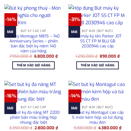
-14%
-31%
BÚT KÝ CAO CẤP
BÚT MÁY (BÚT MỰC)
Mới
Mới
Bút ký Montagut M815 – 140
Bút máy ký tên Parker JOT
Anniversary Series – phiên
SS CT FP M BLU GB
bản đặc biệt kỷ niệm 140
2030946 cao cấp
năm của hãng
Giá
Giá
Giá
Giá
7.950.000
₫
6.800.000
₫
1.290.000
₫
890.000
₫
gốc
hiện
gốc
hiện
là:
tại
là:
tại
THÊM VÀO GIỎ HÀNG
THÊM VÀO GIỎ HÀNG
7.950.000 ₫.
là:
1.290.000 ₫.
là:
6.800.000 ₫.
890.0
-16%
-14%
BÚT KÝ CAO CẤP
BÚT MÁY (BÚT MỰC)
Mới
Mới
Set bút ký đa năng MT 2200
Set bút ký Montagut cao cấp
phiên bản màu trắng hộp
5 món kèm hộp và túi đựng
nhung đặc biệt
màu đen
Giá
Giá
Giá
Giá
3.350.000
₫
2.800.000
₫
5.100.000
₫
4.380.000
₫