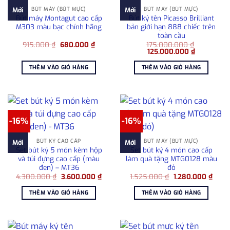
BÚT MÁY (BÚT MỰC)
BÚT MÁY (BÚT MỰC)
Mới
Mới
Bút máy Montagut cao cấp
Bút ký tên Picasso Brilliant
M303 màu bạc chính hãng
bản giới hạn 888 chiếc trên
toàn cầu
Giá
Giá
915.000
₫
680.000
₫
175.000.000
₫
gốc
hiện
Giá
Giá
125.000.000
₫
là:
tại
gốc
hiện
915.000 ₫.
là:
là:
tại
THÊM VÀO GIỎ HÀNG
THÊM VÀO GIỎ HÀNG
680.000 ₫.
175.000.000 ₫.
là:
125.000.0
-16%
-16%
BÚT KÝ CAO CẤP
BÚT MÁY (BÚT MỰC)
Mới
Mới
Set bút ký 5 món kèm hộp
Set bút ký 4 món cao cấp
và túi đựng cao cấp (màu
làm quà tặng MTG0128 màu
đen) – MT36
đỏ
Giá
Giá
Giá
Giá
4.300.000
₫
3.600.000
₫
1.525.000
₫
1.280.000
₫
gốc
hiện
gốc
hiện
là:
tại
là:
tại
THÊM VÀO GIỎ HÀNG
THÊM VÀO GIỎ HÀNG
4.300.000 ₫.
là:
1.525.000 ₫.
là:
3.600.000 ₫.
1.280