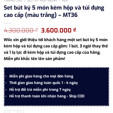
TRANG CHỦ
/
BÚT KÝ HỢP MỆNH
/
KIM
Set bút ký 5 món kèm hộp và túi đựng
cao cấp (màu trắng) – MT36
Giá
Giá
4.300.000
3.600.000
₫
₫
gốc
hiện
Wiix xin giới thiệu tới khách hàng một set bút ký 5 món
là:
tại
kèm hộp và túi đựng cao cấp gồm: 1 bút, 3 ngòi thay thế
4.300.000 ₫.
là:
và 1 lọ lực đi kèm hộp và túi đựng cao cấp của hãng.
3.600.000 ₫
Miễn phí khắc tên lên sản phẩm!
Miễn phí giao hàng cho mọi đơn hàng
Thời gian giao hàng toàn quốc 1 - 4 ngày
Hỗ trợ đổi trả miễn phí trong 7 ngày
Hỗ trợ thanh toán khi nhận hàng - Ship COD
Set bút ký 5 món kèm hộp và túi đựng cao cấp (màu trắng) - M