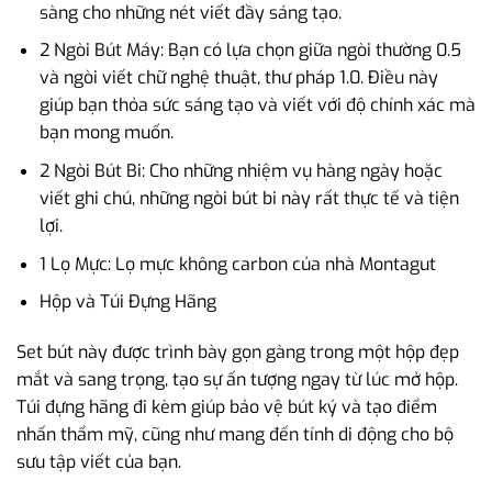
sàng cho những nét viết đầy sáng tạo.
2 Ngòi Bút Máy: Bạn có lựa chọn giữa ngòi thường 0.5
và ngòi viết chữ nghệ thuật, thư pháp 1.0. Điều này
giúp bạn thỏa sức sáng tạo và viết với độ chính xác mà
bạn mong muốn.
2 Ngòi Bút Bi: Cho những nhiệm vụ hàng ngày hoặc
viết ghi chú, những ngòi bút bi này rất thực tế và tiện
lợi.
1 Lọ Mực: Lọ mực không carbon của nhà Montagut
Hộp và Túi Đựng Hãng
Set bút này được trình bày gọn gàng trong một hộp đẹp
mắt và sang trọng, tạo sự ấn tượng ngay từ lúc mở hộp.
Túi đựng hãng đi kèm giúp bảo vệ bút ký và tạo điểm
nhấn thẩm mỹ, cũng như mang đến tính di động cho bộ
sưu tập viết của bạn.