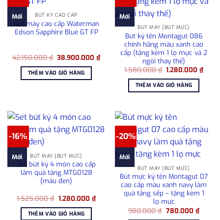
BÚT KÝ CAO CẤP
Mới
Mới
Bút máy cao cấp Waterman
BÚT MÁY (BÚT MỰC)
Edson Sapphire Blue GT FP
Bút ký tên Montagut 086
chính hãng màu xanh cao
cấp (tặng kèm 1 lọ mực và 2
Giá
Giá
42.150.000
₫
38.900.000
₫
ngòi thay thế)
gốc
hiện
Giá
Giá
là:
tại
1.580.000
₫
1.280.000
₫
THÊM VÀO GIỎ HÀNG
gốc
hiện
42.150.000 ₫.
là:
là:
tại
38.900.000 ₫.
THÊM VÀO GIỎ HÀNG
1.580.000 ₫.
là:
1.280
-16%
-20%
BÚT MÁY (BÚT MỰC)
Mới
Mới
Set bút ký 4 món cao cấp
BÚT MÁY (BÚT MỰC)
làm quà tặng MTG0128
Bút mực ký tên Montagut 07
(màu đen)
cao cấp màu xanh navy làm
quà tặng sếp – tặng kèm 1
Giá
Giá
1.525.000
₫
1.280.000
₫
lọ mực
gốc
hiện
Giá
Giá
là:
tại
980.000
₫
780.000
₫
THÊM VÀO GIỎ HÀNG
gốc
hiện
1.525.000 ₫.
là: