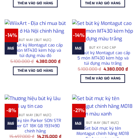
là:
tại
là:
tại
THÊM VÀO GIỎ HÀNG
THÊM VÀO GIỎ HÀNG
1.080.000 ₫.
là:
10.750.000 ₫.
là:
780.000 ₫.
8.00
-14%
-14%
BÚT MÁY (BÚT MỰC)
Set bút ký Montagut cao cấp
BÚT KÝ CAO CẤP
Mới
Mới
5 món MT430 kèm hộp và
Set bút ký Montagut cao cấp
túi đựng màu đỏ
5 món MT430 kèm hộp và
Giá
Giá
5.100.000
₫
4.380.000
₫
túi đựng màu trắng
gốc
hiện
Giá
Giá
là:
tại
5.100.000
₫
4.380.000
₫
THÊM VÀO GIỎ HÀNG
gốc
hiện
5.100.000 ₫.
là:
là:
tại
4.380.000 ₫.
THÊM VÀO GIỎ HÀNG
5.100.000 ₫.
là:
4.38
-8%
-21%
BÚT MÁY (BÚT MỰC)
Bút ký tên Parker SON STR
BÚT MÁY (BÚT MỰC)
Mới
Mới
Silver GT 18K GB 1931490
Set bút mực ký tên
chính hãng
Montagut chính hãng M018
Giá
Giá
15.497.000
₫
14.215.000
₫