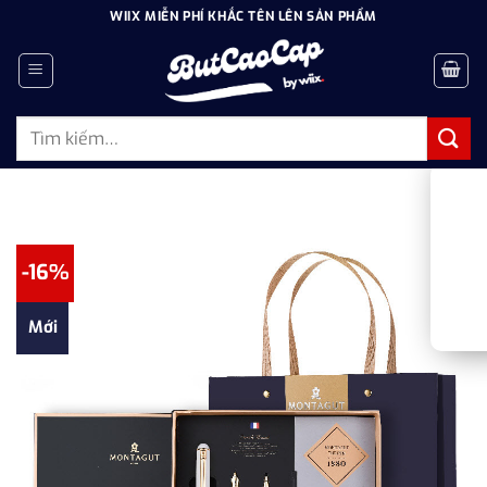
Bỏ
WIIX MIỄN PHÍ KHẮC TÊN LÊN SẢN PHẨM
qua
nội
dung
Tìm
kiếm:
-16%
Mới