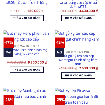
M303 màu xanh chính hãng
và túi đựng cao cấp (màu
đỏ) – MT36
Giá
Giá
Giá
Giá
915.000
₫
680.000
₫
4.300.000
₫
3.600.000
₫
gốc
hiện
gốc
hiện
là:
tại
là:
tại
THÊM VÀO GIỎ HÀNG
THÊM VÀO GIỎ HÀNG
915.000 ₫.
là:
4.300.000 ₫.
là:
680.000 ₫.
3.60
-17%
-15%
BÚT MÁY (BÚT MỰC)
Bút máy Hero phiên bản mạ
BÚT MÁY (BÚT MỰC)
Mới
Mới
vàng 12k cao cấp
Bút gỗ ký tên cao cấp
Montagut chính hãng kèm
Giá
Giá
11.750.000
₫
9.800.000
₫
mực
gốc
hiện
Giá
Giá
là:
tại
2.950.000
₫
2.500.000
₫
THÊM VÀO GIỎ HÀNG
gốc
hiện
11.750.000 ₫.
là:
là:
tại
9.800.000 ₫.
THÊM VÀO GIỎ HÀNG
2.950.000 ₫.
là:
2.50
-26%
-29%