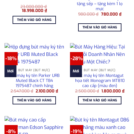
tặng sếp – tặng kèm 1 lọ
23.000.000
₫
mực
Giá
Giá
18.998.000
₫
Giá
Giá
gốc
hiện
980.000
₫
780.000
₫
gốc
hiện
là:
tại
THÊM VÀO GIỎ HÀNG
là:
tại
23.000.000 ₫.
là:
980.000 ₫.
là:
18.998.000 ₫.
THÊM VÀO GIỎ HÀNG
780.00
-18%
-28%
BÚT MÁY (BÚT MỰC)
BÚT MÁY (BÚT MỰC)
Mới
Mới
Bút máy ký tên Parker URB
Bút máy ký tên Montagut
Muted Black CT TB4
họa tiết Monogram MT810
1975487 chính hãng
cao cấp (màu đen)
Giá
Giá
Giá
Giá
2.547.000
₫
2.100.000
₫
2.500.000
₫
1.800.000
₫
gốc
hiện
gốc
hiện
là:
tại
là:
tại
THÊM VÀO GIỎ HÀNG
THÊM VÀO GIỎ HÀNG
2.547.000 ₫.
là:
2.500.000 ₫.
là:
2.100.000 ₫.
1.80
-8%
-19%