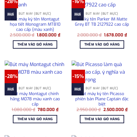
-28%
-16%
BÚT MÁY (BÚT MỰC)
BÚT MÁY (BÚT MỰC)
Mới
Mới
Bút máy ký tên Montagut
Bút ký tên Parker IM Matte
họa tiết Monogram MT810
Grey BT TB 2127922 cao cấp
cao cấp (màu xanh)
Giá
Giá
Giá
Giá
2.500.000
₫
1.800.000
₫
2.000.000
₫
1.678.000
₫
gốc
hiện
gốc
hiện
là:
tại
là:
tại
THÊM VÀO GIỎ HÀNG
THÊM VÀO GIỎ HÀNG
2.500.000 ₫.
là:
2.000.000 ₫.
là:
1.800.000 ₫.
1.678
-28%
-15%
BÚT MÁY (BÚT MỰC)
BÚT MÁY (BÚT MỰC)
Mới
Mới
Bút máy Montagut chính
Bút máy ký tên Picasso
hãng M078 màu xanh cao
phiên bản Plane Captain đặc
cấp
biệt
Giá
Giá
Giá
Giá
1.080.000
₫
780.000
₫
2.950.000
₫
2.500.000
₫
gốc
hiện
gốc
hiện
là:
tại
là:
tại
THÊM VÀO GIỎ HÀNG
THÊM VÀO GIỎ HÀNG
1.080.000 ₫.
là:
2.950.000 ₫.
là:
780.000 ₫.
2.50