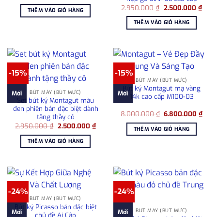
gốc
hiện
Giá
Giá
là:
tại
2.950.000
₫
2.500.000
₫
THÊM VÀO GIỎ HÀNG
gốc
hiện
1.876.000 ₫.
là:
là:
tại
1.576.000 ₫.
THÊM VÀO GIỎ HÀNG
2.950.000 ₫.
là:
2.50
-15%
-15%
BÚT MÁY (BÚT MỰC)
Bút ký Montagut mạ vàng
BÚT MÁY (BÚT MỰC)
Mới
Mới
14k cao cấp M100-03
Set bút ký Montagut màu
đen phiên bản đặc biệt dành
Giá
Giá
8.000.000
₫
6.800.000
₫
tặng thầy cô
gốc
hiện
Giá
Giá
2.950.000
₫
2.500.000
₫
là:
tại
THÊM VÀO GIỎ HÀNG
gốc
hiện
8.000.000 ₫.
là:
là:
tại
6.80
THÊM VÀO GIỎ HÀNG
2.950.000 ₫.
là:
2.500.000 ₫.
-24%
-24%
BÚT MÁY (BÚT MỰC)
Bút ký Picasso bản đặc biệt
BÚT MÁY (BÚT MỰC)
Mới
Mới
chủ đề Ai Cập