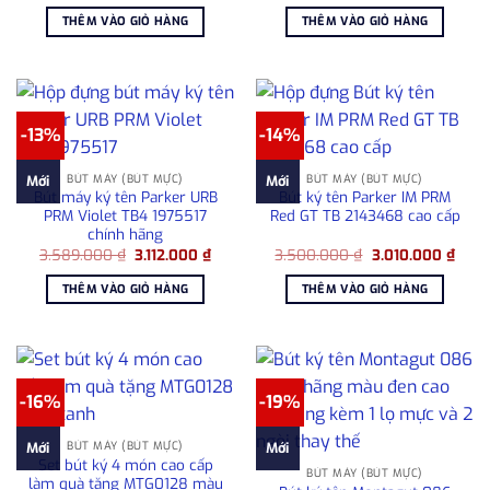
gốc
hiện
gốc
hiện
là:
tại
là:
tại
THÊM VÀO GIỎ HÀNG
THÊM VÀO GIỎ HÀNG
3.350.000 ₫.
là:
5.100.000 ₫.
là:
2.800.000 ₫.
4.38
-13%
-14%
BÚT MÁY (BÚT MỰC)
BÚT MÁY (BÚT MỰC)
Mới
Mới
Bút máy ký tên Parker URB
Bút ký tên Parker IM PRM
PRM Violet TB4 1975517
Red GT TB 2143468 cao cấp
chính hãng
Giá
Giá
Giá
Giá
3.589.000
₫
3.112.000
₫
3.500.000
₫
3.010.000
₫
gốc
hiện
gốc
hiện
là:
tại
là:
tại
THÊM VÀO GIỎ HÀNG
THÊM VÀO GIỎ HÀNG
3.589.000 ₫.
là:
3.500.000 ₫.
là:
3.112.000 ₫.
3.010
-16%
-19%
BÚT MÁY (BÚT MỰC)
Mới
Mới
Set bút ký 4 món cao cấp
BÚT MÁY (BÚT MỰC)
làm quà tặng MTG0128 màu