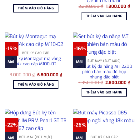
Carbon màu xanh
gốc
hiện
Giá
Giá
là:
tại
2.280.000
₫
1.800.000
₫
THÊM VÀO GIỎ HÀNG
gốc
hiện
15.497.000 ₫.
là:
là:
tại
14.215.000 ₫.
THÊM VÀO GIỎ HÀNG
2.280.000 ₫.
là:
1.800
-15%
-16%
BÚT KÝ CAO CẤP
Bút ký Montagut mạ vàng
BÚT MÁY (BÚT MỰC)
Mới
Mới
14k cao cấp M100-02
Set bút ký đa năng MT 2200
phiên bản màu đỏ hộp
Giá
Giá
8.000.000
₫
6.800.000
₫
nhung đặc biệt
gốc
hiện
Giá
Giá
là:
tại
3.350.000
₫
2.800.000
₫
THÊM VÀO GIỎ HÀNG
gốc
hiện
8.000.000 ₫.
là:
là:
tại
6.800.000 ₫.
THÊM VÀO GIỎ HÀNG
3.350.000 ₫.
là:
2.80
-22%
-26%
BÚT MÁY (BÚT MỰC)
BÚT KÝ CAO CẤP
Mới
Mới