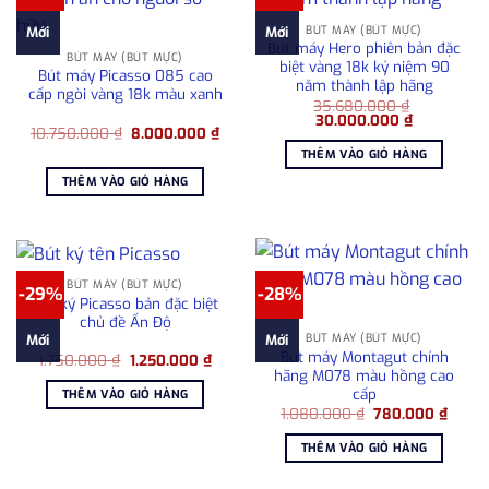
BÚT MÁY (BÚT MỰC)
Mới
Mới
Bút máy Hero phiên bản đặc
BÚT MÁY (BÚT MỰC)
biệt vàng 18k kỷ niệm 90
Bút máy Picasso 085 cao
năm thành lập hãng
cấp ngòi vàng 18k màu xanh
35.680.000
₫
Giá
Giá
30.000.000
₫
Giá
Giá
10.750.000
₫
8.000.000
₫
gốc
hiện
gốc
hiện
là:
tại
THÊM VÀO GIỎ HÀNG
là:
tại
35.680.000 ₫.
là:
10.750.000 ₫.
là:
30.000.000
THÊM VÀO GIỎ HÀNG
8.000.000 ₫.
BÚT MÁY (BÚT MỰC)
-29%
-28%
Bút ký Picasso bản đặc biệt
chủ đề Ấn Độ
BÚT MÁY (BÚT MỰC)
Mới
Mới
Bút máy Montagut chính
Giá
Giá
1.750.000
₫
1.250.000
₫
gốc
hiện
hãng M078 màu hồng cao
là:
tại
cấp
THÊM VÀO GIỎ HÀNG
1.750.000 ₫.
là:
Giá
Giá
1.080.000
₫
780.000
₫
1.250.000 ₫.
gốc
hiện
là:
tại
THÊM VÀO GIỎ HÀNG
1.080.000 ₫.
là:
780.0