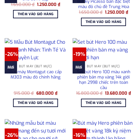
Bút ký Picasso bản đặc biệt
Giá
Giá
1.650.000
₫
1.250.000
₫
màu đỏ chủ đề Trung Hoa
gốc
hiện
Giá
Giá
là:
tại
1.650.000
₫
1.250.000
₫
THÊM VÀO GIỎ HÀNG
gốc
hiện
1.650.000 ₫.
là:
là:
tại
1.250.000 ₫.
THÊM VÀO GIỎ HÀNG
1.650.000 ₫.
là:
1.250
-26%
-19%
BÚT MÁY (BÚT MỰC)
BÚT MÁY (BÚT MỰC)
Mới
Mới
Bút máy Montagut cao cấp
Set bút Hero 100 màu xanh
M303 màu đỏ chính hãng
phiên bản mạ vàng 14k giới
hạn 2998 chiếc trên toàn
cầu
Giá
Giá
Giá
Giá
915.000
₫
680.000
₫
16.800.000
₫
13.680.000
₫
gốc
hiện
gốc
hiện
là:
tại
là:
tại
THÊM VÀO GIỎ HÀNG
THÊM VÀO GIỎ HÀNG
915.000 ₫.
là:
16.800.000 ₫.
là:
680.000 ₫.
13.6
-26%
-16%