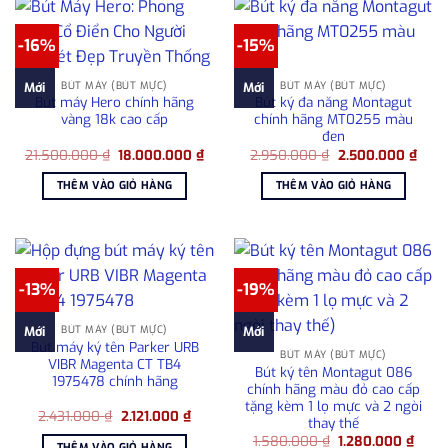
-16%
-15%
BÚT MÁY (BÚT MỰC)
BÚT MÁY (BÚT MỰC)
Mới
Mới
Bút máy Hero chính hãng
Bút ký đa năng Montagut
vàng 18k cao cấp
chính hãng MT0255 màu
đen
Giá
Giá
Giá
Giá
21.500.000
₫
18.000.000
₫
2.950.000
₫
2.500.000
₫
gốc
hiện
gốc
hiện
là:
tại
là:
tại
THÊM VÀO GIỎ HÀNG
THÊM VÀO GIỎ HÀNG
21.500.000 ₫.
là:
2.950.000 ₫.
là:
18.000.000 ₫.
2.50
-13%
-19%
BÚT MÁY (BÚT MỰC)
Mới
Mới
Bút máy ký tên Parker URB
BÚT MÁY (BÚT MỰC)
VIBR Magenta CT TB4
Bút ký tên Montagut 086
1975478 chính hãng
chính hãng màu đỏ cao cấp
tặng kèm 1 lọ mực và 2 ngòi
Giá
Giá
2.431.000
₫
2.121.000
₫
thay thế
gốc
hiện
Giá
Giá
là:
tại
1.580.000
₫
1.280.000
₫
THÊM VÀO GIỎ HÀNG