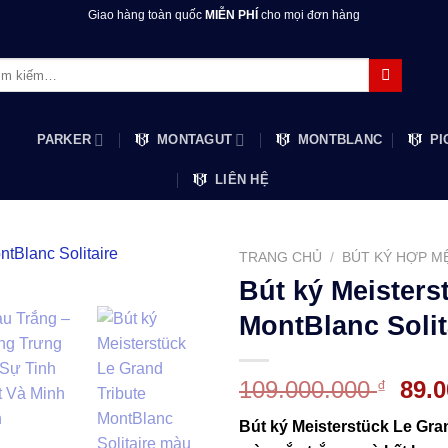
Giao hàng toàn quốc
MIỄN PHÍ
cho mọi đơn hàng
m:
PARKER
MONTAGUT
MONTBLANC
PI
LIÊN HỆ
TRANG CHỦ
/
BÚT KÝ HỢP M
Bút ký Meisters
MontBlanc Solit
Giá
109.000.000
89.
₫
gốc
Bút ký Meisterstück Le Gra
là: