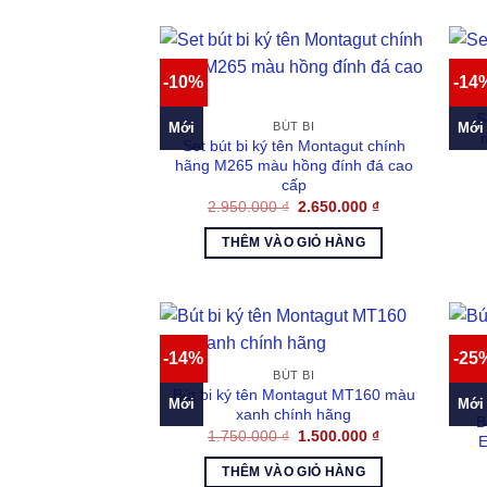
-10%
-14
S
Mới
Mới
BÚT BI
Set bút bi ký tên Montagut chính
hãng M265 màu hồng đính đá cao
cấp
Giá
Giá
2.950.000
₫
2.650.000
₫
gốc
hiện
là:
tại
THÊM VÀO GIỎ HÀNG
2.950.000 ₫.
là:
2.650.000 ₫.
-14%
-25
BÚT BI
Bút bi ký tên Montagut MT160 màu
Mới
Mới
xanh chính hãng
B
Giá
Giá
1.750.000
₫
1.500.000
₫
E
gốc
hiện
là:
tại
THÊM VÀO GIỎ HÀNG
1.750.000 ₫.
là: