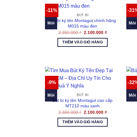
-11%
-31
BÚT BI
Bút bi ký tên Montagut chính hãng
B
Mới
Mới
M015 màu đen
đe
Giá
Giá
2.350.000
₫
2.100.000
₫
gốc
hiện
là:
tại
THÊM VÀO GIỎ HÀNG
2.350.000 ₫.
là:
2.100.000 ₫.
-9%
-32
B
Mới
Mới
BÚT BI
Bút bi ký tên Montagut cao cấp
MT210 màu xanh
Giá
Giá
2.300.000
₫
2.100.000
₫
gốc
hiện
là:
tại
THÊM VÀO GIỎ HÀNG
2.300.000 ₫.
là:
2.100.000 ₫.