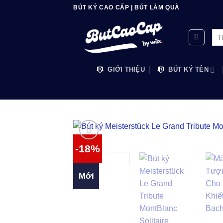
Bỏ
BÚT KÝ CAO CẤP | BÚT LÀM QUÀ
qua
nội
Tìm
dung
kiế
GIỚI THIỆU
BÚT KÝ TÊN
-18%
Mới