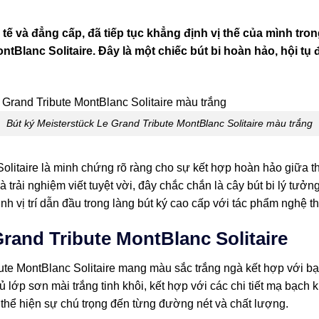
h tế và đẳng cấp, đã tiếp tục khẳng định vị thế của mình tro
ntBlanc Solitaire. Đây là một chiếc bút bi hoàn hảo, hội tụ
Bút ký Meisterstück Le Grand Tribute MontBlanc Solitaire màu trắng
litaire là minh chứng rõ ràng cho sự kết hợp hoàn hảo giữa thiế
à trải nghiệm viết tuyệt vời, đây chắc chắn là cây bút bi lý tưở
h vị trí dẫn đầu trong làng bút ký cao cấp với tác phẩm nghệ th
Grand Tribute MontBlanc Solitaire
ute MontBlanc Solitaire mang màu sắc trắng ngà kết hợp với bạ
 lớp sơn mài trắng tinh khôi, kết hợp với các chi tiết mạ bạch k
ỉ, thể hiện sự chú trọng đến từng đường nét và chất lượng.