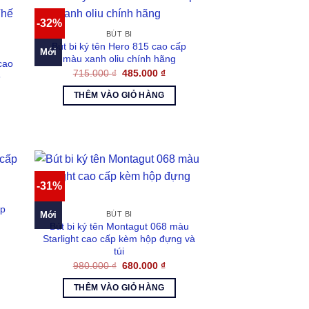
-32%
BÚT BI
Bút bi ký tên Hero 815 cao cấp
Mới
màu xanh oliu chính hãng
cao
Giá
Giá
715.000
₫
485.000
₫
8
gốc
hiện
á
là:
tại
THÊM VÀO GIỎ HÀNG
ện
715.000 ₫.
là:
485.000 ₫.
800.000 ₫.
-31%
ấp
Mới
BÚT BI
g
Bút bi ký tên Montagut 068 màu
á
Starlight cao cấp kèm hộp đựng và
n
túi
Giá
Giá
980.000
₫
680.000
₫
.000 ₫.
gốc
hiện
là:
tại
THÊM VÀO GIỎ HÀNG
980.000 ₫.
là:
680.000 ₫.