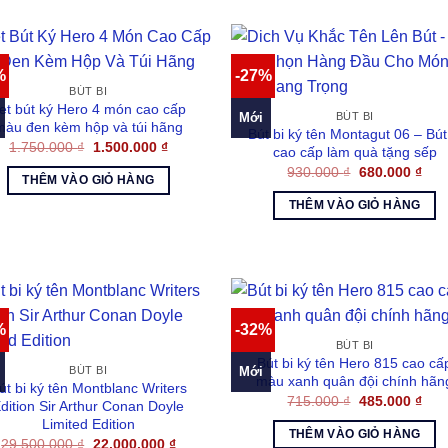
%
-27%
BÚT BI
et bút ký Hero 4 món cao cấp
Mới
BÚT BI
màu đen kèm hộp và túi hãng
Bút bi ký tên Montagut 06 – Bút
Giá
Giá
1.750.000
₫
1.500.000
₫
cao cấp làm quà tặng sếp
gốc
hiện
Giá
Giá
930.000
₫
680.000
₫
là:
tại
THÊM VÀO GIỎ HÀNG
gốc
hiện
1.750.000 ₫.
là:
là:
tại
1.500.000 ₫.
THÊM VÀO GIỎ HÀNG
930.000 ₫.
là:
680.
%
-32%
BÚT BI
Bút bi ký tên Hero 815 cao cấ
Mới
BÚT BI
màu xanh quân đội chính hãn
út bi ký tên Montblanc Writers
Giá
Giá
715.000
₫
485.000
₫
dition Sir Arthur Conan Doyle
gốc
hiện
Limited Edition
là:
tại
THÊM VÀO GIỎ HÀNG
715.000 ₫.
là:
Giá
Giá
29.500.000
₫
22.000.000
₫