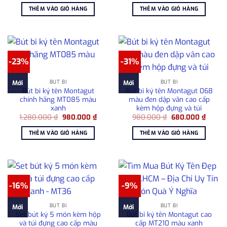
là:
tại
là:
tại
THÊM VÀO GIỎ HÀNG
THÊM VÀO GIỎ HÀNG
715.000 ₫.
là:
1.750.000 ₫.
là:
485.000 ₫.
1.500
-23%
-31%
BÚT BI
BÚT BI
Mới
Mới
Bút bi ký tên Montagut
Bút bi ký tên Montagut 068
chính hãng MT085 màu
màu đen dập vân cao cấp
xanh
kèm hộp đựng và túi
Giá
Giá
Giá
Giá
1.280.000
₫
980.000
₫
980.000
₫
680.000
₫
gốc
hiện
gốc
hiện
là:
tại
là:
tại
THÊM VÀO GIỎ HÀNG
THÊM VÀO GIỎ HÀNG
1.280.000 ₫.
là:
980.000 ₫.
là:
980.000 ₫.
680.00
-16%
-9%
BÚT BI
BÚT BI
Mới
Mới
Set bút ký 5 món kèm hộp
Bút bi ký tên Montagut cao
và túi đựng cao cấp màu
cấp MT210 màu xanh