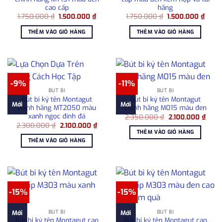
cao cấp
hãng
Giá
Giá
Giá
Giá
1.750.000
₫
1.500.000
₫
1.750.000
₫
1.500.000
₫
gốc
hiện
gốc
hiện
là:
tại
là:
tại
THÊM VÀO GIỎ HÀNG
THÊM VÀO GIỎ HÀNG
1.750.000 ₫.
là:
1.750.000 ₫.
là:
1.500.000 ₫.
1.500
-9%
-11%
BÚT BI
BÚT BI
Bút bi ký tên Montagut
Bút bi ký tên Montagut
Mới
Mới
chính hãng MT2050 màu
chính hãng M015 màu đen
xanh ngọc đính đá
Giá
Giá
2.350.000
₫
2.100.000
₫
gốc
hiện
Giá
Giá
2.300.000
₫
2.100.000
₫
là:
tại
gốc
hiện
THÊM VÀO GIỎ HÀNG
2.350.000 ₫.
là:
là:
tại
THÊM VÀO GIỎ HÀNG
2.100
2.300.000 ₫.
là:
2.100.000 ₫.
-15%
-15%
BÚT BI
BÚT BI
Mới
Mới
Bút bi ký tên Montagut cao
Bút bi ký tên Montagut cao