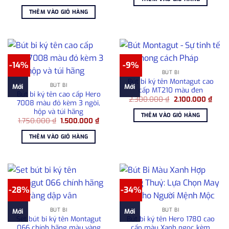
gốc
hiện
2.050.000 ₫.
là:
là:
tại
1.80
THÊM VÀO GIỎ HÀNG
1.080.000 ₫.
là:
780.000 ₫.
-14%
-9%
BÚT BI
Bút bi ký tên Montagut cao
BÚT BI
Mới
Mới
cấp MT210 màu đen
Bút bi ký tên cao cấp Hero
Giá
Giá
2.300.000
₫
2.100.000
₫
7008 màu đỏ kèm 3 ngòi,
gốc
hiện
hộp và túi hãng
là:
tại
THÊM VÀO GIỎ HÀNG
2.300.000 ₫.
là:
Giá
Giá
1.750.000
₫
1.500.000
₫
2.100
gốc
hiện
là:
tại
THÊM VÀO GIỎ HÀNG
1.750.000 ₫.
là:
1.500.000 ₫.
-28%
-34%
BÚT BI
BÚT BI
Mới
Mới
Set bút bi ký tên Montagut
Bút bi ký tên Hero 1780 cao
066 chính hãng màu vàng
cấp màu Xanh ngọc kèm