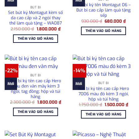
Mới
Mới
Bút bi ký tên Montagut 06 –
BÚT BI
Bút bi cao cấp làm quà tặng
Set bút ký Montagut kèm sổ
sếp
da cao cấp và 2 ngòi thay
Giá
Giá
930.000
₫
680.000
₫
thế làm quà tặng – WA087
gốc
hiện
Giá
Giá
2.150.000
₫
1.800.000
₫
là:
tại
THÊM VÀO GIỎ HÀNG
gốc
hiện
930.000 ₫.
là:
là:
tại
680.00
THÊM VÀO GIỎ HÀNG
2.150.000 ₫.
là:
1.800.000 ₫.
-22%
-14%
BÚT BI
Bút bi ký tên cao cấp Hero
BÚT BI
Mới
Mới
màu đen vân mây kèm 3
Bút bi ký tên cao cấp Hero
ngòi, tag đồng; hộp và túi
7006 màu đỏ kèm 3 ngòi,
hãng
hộp và túi hãng
Giá
Giá
2.300.000
₫
1.800.000
₫
Giá
Giá
1.750.000
₫
1.500.000
₫
gốc
hiện
gốc
hiện
là:
tại
THÊM VÀO GIỎ HÀNG
là:
tại
2.300.000 ₫.
là:
THÊM VÀO GIỎ HÀNG
1.750.000 ₫.
là:
1.800.000 ₫.
1.500