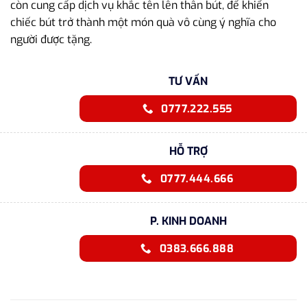
còn cung cấp dịch vụ khắc tên lên thân bút, để khiến
chiếc bút trở thành một món quà vô cùng ý nghĩa cho
người được tặng.
TƯ VẤN
0777.222.555
HỖ TRỢ
0777.444.666
P. KINH DOANH
0383.666.888