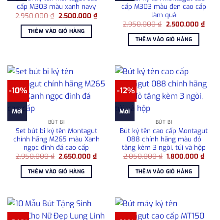
cấp M303 màu xanh navy
cấp M303 màu đen cao cấp
làm quà
Giá
Giá
2.950.000
₫
2.500.000
₫
gốc
hiện
Giá
Giá
2.950.000
₫
2.500.000
₫
là:
tại
gốc
hiện
THÊM VÀO GIỎ HÀNG
2.950.000 ₫.
là:
là:
tại
THÊM VÀO GIỎ HÀNG
2.500.000 ₫.
2.950.000 ₫.
là:
2.50
-10%
-12%
Mới
Mới
BÚT BI
BÚT BI
Set bút bi ký tên Montagut
Bút ký tên cao cấp Montagut
chính hãng M265 màu Xanh
088 chính hãng màu đỏ
ngọc đính đá cao cấp
tặng kèm 3 ngòi, túi và hộp
Giá
Giá
Giá
Giá
2.950.000
₫
2.650.000
₫
2.050.000
₫
1.800.000
₫
gốc
hiện
gốc
hiện
là:
tại
là:
tại
THÊM VÀO GIỎ HÀNG
THÊM VÀO GIỎ HÀNG
2.950.000 ₫.
là:
2.050.000 ₫.
là:
2.650.000 ₫.
1.80