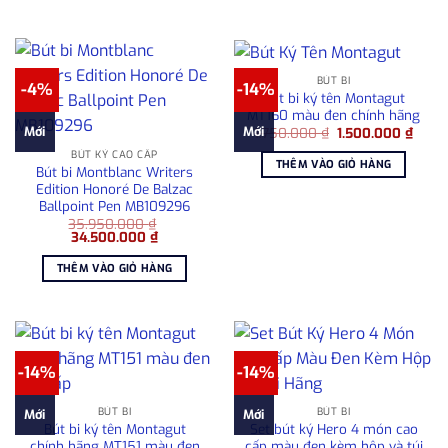
2.500.000 ₫.
BÚT BI
-4%
-14%
Bút bi ký tên Montagut
MT160 màu đen chính hãng
Giá
Giá
Mới
Mới
1.750.000
₫
1.500.000
₫
gốc
hiện
BÚT KÝ CAO CẤP
là:
tại
THÊM VÀO GIỎ HÀNG
1.750.000 ₫.
là:
Bút bi Montblanc Writers
1.500
Edition Honoré De Balzac
Ballpoint Pen MB109296
35.950.000
₫
Giá
Giá
34.500.000
₫
gốc
hiện
là:
tại
THÊM VÀO GIỎ HÀNG
35.950.000 ₫.
là:
34.500.000 ₫.
-14%
-14%
BÚT BI
BÚT BI
Mới
Mới
Bút bi ký tên Montagut
Set bút ký Hero 4 món cao
chính hãng MT151 màu đen
cấp màu đen kèm hộp và túi