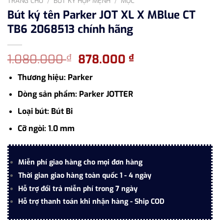
TRANG CHỦ
/
BÚT KÝ HỢP MỆNH
/
MỘC
Bút ký tên Parker JOT XL X MBlue CT
TB6 2068513 chính hãng
Giá
Giá
1.080.000
878.000
₫
₫
gốc
hiện
Thương hiệu: Parker
là:
tại
1.080.000 ₫.
là:
Dòng sản phẩm: Parker JOTTER
878.000 ₫.
Loại bút: Bút Bi
Cỡ ngòi: 1.0 mm
Miễn phí giao hàng cho mọi đơn hàng
Thời gian giao hàng toàn quốc 1 - 4 ngày
Hỗ trợ đổi trả miễn phí trong 7 ngày
Hỗ trợ thanh toán khi nhận hàng - Ship COD