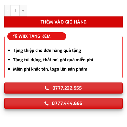
Bút ký tên Parker JOT XL X MBlue CT TB6 2068513 chính hãng 
THÊM VÀO GIỎ HÀNG
WIIX TẶNG KÈM
Tặng thiệp cho đơn hàng quà tặng
Tặng túi đựng, thắt nơ, gói quà miễn phí
Miễn phí khắc tên, logo lên sản phẩm
0777.222.555
0777.444.666