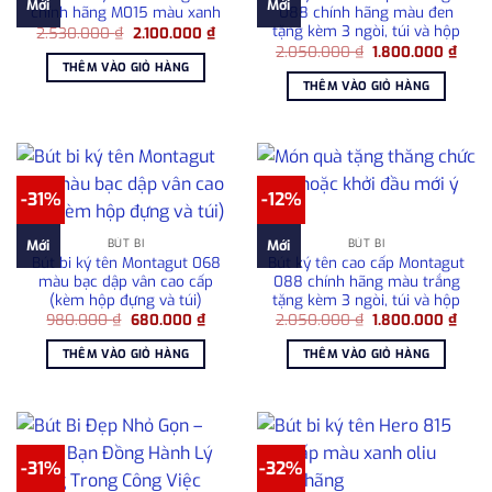
Mới
Mới
chính hãng M015 màu xanh
088 chính hãng màu đen
tặng kèm 3 ngòi, túi và hộp
Giá
Giá
2.530.000
₫
2.100.000
₫
gốc
hiện
Giá
Giá
2.050.000
₫
1.800.000
₫
là:
tại
gốc
hiện
THÊM VÀO GIỎ HÀNG
2.530.000 ₫.
là:
là:
tại
THÊM VÀO GIỎ HÀNG
2.100.000 ₫.
2.050.000 ₫.
là:
1.80
-31%
-12%
BÚT BI
BÚT BI
Mới
Mới
Bút bi ký tên Montagut 068
Bút ký tên cao cấp Montagut
màu bạc dập vân cao cấp
088 chính hãng màu trắng
(kèm hộp đựng và túi)
tặng kèm 3 ngòi, túi và hộp
Giá
Giá
Giá
Giá
980.000
₫
680.000
₫
2.050.000
₫
1.800.000
₫
gốc
hiện
gốc
hiện
là:
tại
là:
tại
THÊM VÀO GIỎ HÀNG
THÊM VÀO GIỎ HÀNG
980.000 ₫.
là:
2.050.000 ₫.
là:
680.000 ₫.
1.80
-31%
-32%