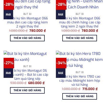
-28%
-28%
BÚT BI
BÚT BI
Mới
Mới
Bút bi ký tên Montagut 066
Bút bi ký tên Montagut 066
màu đen cao cấp tặng kèm
màu đỏ chính hãng cao cấp
2 ngòi thay thế
tặng kèm 2 ngòi thay thế
Giá
Giá
Giá
Giá
1.080.000
₫
780.000
₫
1.080.000
₫
780.000
₫
gốc
hiện
gốc
hiện
là:
tại
là:
tại
THÊM VÀO GIỎ HÀNG
THÊM VÀO GIỎ HÀNG
1.080.000 ₫.
là:
1.080.000 ₫.
là:
780.000 ₫.
780.0
-27%
-34%
BÚT BI
Bút bi ký tên Montagut 06
BÚT BI
Mới
Mới
(màu xanh) – Bút bi cao cấp
Bút bi ký tên Hero 1780 cao
làm quà tặng sếp
cấp màu Midnight kèm hộp
Giá
Giá
930.000
₫
680.000
₫
và túi hãng
gốc
hiện
Giá
Giá
là:
tại
1.080.000
₫
715.000
₫
THÊM VÀO GIỎ HÀNG
gốc
hiện
930.000 ₫.
là:
là:
tại
680.000 ₫.
THÊM VÀO GIỎ HÀNG
1.080.000 ₫.
là:
715.00