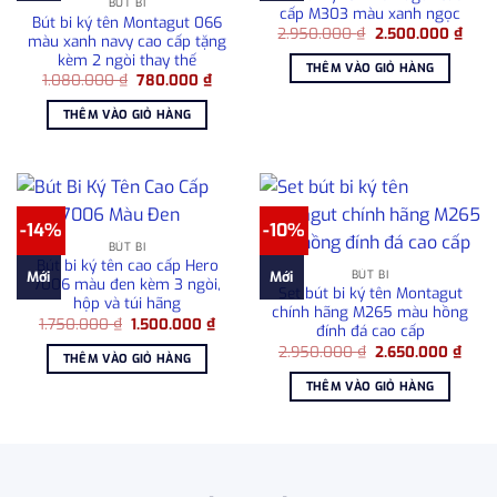
BÚT BI
cấp M303 màu xanh ngọc
Bút bi ký tên Montagut 066
Giá
Giá
2.950.000
₫
2.500.000
₫
màu xanh navy cao cấp tặng
gốc
hiện
kèm 2 ngòi thay thế
là:
tại
THÊM VÀO GIỎ HÀNG
2.950.000 ₫.
là:
Giá
Giá
1.080.000
₫
780.000
₫
2.50
gốc
hiện
là:
tại
THÊM VÀO GIỎ HÀNG
1.080.000 ₫.
là:
780.000 ₫.
-14%
-10%
BÚT BI
Bút bi ký tên cao cấp Hero
BÚT BI
Mới
Mới
7006 màu đen kèm 3 ngòi,
Set bút bi ký tên Montagut
hộp và túi hãng
chính hãng M265 màu hồng
Giá
Giá
1.750.000
₫
1.500.000
₫
đính đá cao cấp
gốc
hiện
Giá
Giá
là:
tại
2.950.000
₫
2.650.000
₫
THÊM VÀO GIỎ HÀNG
gốc
hiện
1.750.000 ₫.
là:
là:
tại
1.500.000 ₫.
THÊM VÀO GIỎ HÀNG
2.950.000 ₫.
là:
2.65