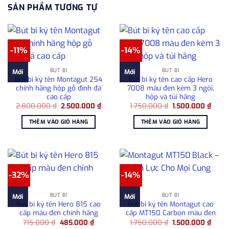
SẢN PHẨM TƯƠNG TỰ
-11%
-14%
BÚT BI
BÚT BI
Mới
Mới
Bút bi ký tên Montagut 254
Bút bi ký tên cao cấp Hero
chính hãng hộp gỗ đính đá
7008 màu đen kèm 3 ngòi,
cao cấp
hộp và túi hãng
Giá
Giá
Giá
Giá
2.800.000
₫
2.500.000
₫
1.750.000
₫
1.500.000
₫
gốc
hiện
gốc
hiện
là:
tại
là:
tại
THÊM VÀO GIỎ HÀNG
THÊM VÀO GIỎ HÀNG
2.800.000 ₫.
là:
1.750.000 ₫.
là:
2.500.000 ₫.
1.500
-32%
-14%
BÚT BI
BÚT BI
Mới
Mới
Bút bi ký tên Hero 815 cao
Bút bi ký tên Montagut cao
cấp màu đen chính hãng
cấp MT150 Carbon màu đen
Giá
Giá
Giá
Giá
715.000
₫
485.000
₫
1.750.000
₫
1.500.000
₫
gốc
hiện
gốc
hiện