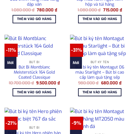
dập vân
hộp và túi hãng
Giá
Giá
Giá
Giá
1.080.000
₫
780.000
₫
1.080.000
₫
715.000
₫
gốc
hiện
gốc
hiện
là:
tại
là:
tại
THÊM VÀO GIỎ HÀNG
THÊM VÀO GIỎ HÀNG
1.080.000 ₫.
là:
1.080.000 ₫.
là:
780.000 ₫.
715.00
-11%
-31%
BÚT BI
BÚT KÝ TÊN
Mới
Mới
Bút Bi Montblanc
Bút bi ký tên Montagut 06
Meisterstück 164 Gold
màu Starlight – Bút bi cao
Coated Classique
cấp làm quà tặng sếp
Giá
Giá
Giá
Giá
10.700.000
₫
9.500.000
₫
980.000
₫
680.000
₫
gốc
hiện
gốc
hiện
là:
tại
là:
tại
THÊM VÀO GIỎ HÀNG
THÊM VÀO GIỎ HÀNG
10.700.000 ₫.
là:
980.000 ₫.
là:
9.500.000 ₫.
680.00
-21%
-9%
BÚT BI
Bút bi ký tên Hero phiên bản