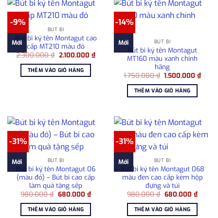
-9%
-14%
BÚT BI
Bút bi ký tên Montagut cao
BÚT BI
Mới
Mới
cấp MT210 màu đỏ
Bút bi ký tên Montagut
Giá
Giá
2.300.000
₫
2.100.000
₫
MT160 màu xanh chính
gốc
hiện
hãng
là:
tại
THÊM VÀO GIỎ HÀNG
2.300.000 ₫.
là:
Giá
Giá
1.750.000
₫
1.500.000
₫
2.100.000 ₫.
gốc
hiện
là:
tại
THÊM VÀO GIỎ HÀNG
1.750.000 ₫.
là:
1.500
-31%
-31%
BÚT BI
BÚT BI
Mới
Mới
Bút bi ký tên Montagut 06
Bút bi ký tên Montagut 068
(màu đỏ) – Bút bi cao cấp
màu đen cao cấp kèm hộp
làm quà tặng sếp
đựng và túi
Giá
Giá
Giá
Giá
980.000
₫
680.000
₫
980.000
₫
680.000
₫
gốc
hiện
gốc
hiện
là:
tại
là:
tại
THÊM VÀO GIỎ HÀNG
THÊM VÀO GIỎ HÀNG
980.000 ₫.
là:
980.000 ₫.
là: