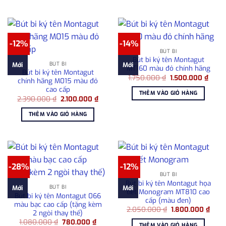
680.000 ₫.
680.00
-12%
-14%
BÚT BI
Bút bi ký tên Montagut
BÚT BI
Mới
Mới
MT160 màu đỏ chính hãng
Bút bi ký tên Montagut
Giá
Giá
1.750.000
₫
1.500.000
₫
chính hãng M015 màu đỏ
gốc
hiện
cao cấp
là:
tại
THÊM VÀO GIỎ HÀNG
1.750.000 ₫.
là:
Giá
Giá
2.390.000
₫
2.100.000
₫
1.500
gốc
hiện
là:
tại
THÊM VÀO GIỎ HÀNG
2.390.000 ₫.
là:
2.100.000 ₫.
-28%
-12%
BÚT BI
Bút bi ký tên Montagut họa
BÚT BI
Mới
Mới
tiết Monogram MT810 cao
Bút bi ký tên Montagut 066
cấp (màu đen)
màu bạc cao cấp (tặng kèm
Giá
Giá
2.050.000
₫
1.800.000
₫
2 ngòi thay thế)
gốc
hiện
Giá
Giá
1.080.000
₫
780.000
₫
là:
tại
THÊM VÀO GIỎ HÀNG