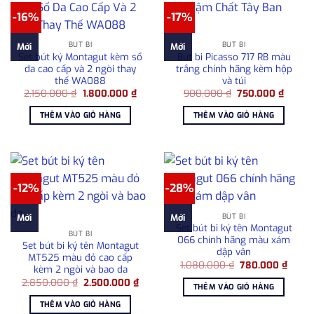
-16%
-17%
BÚT BI
BÚT BI
Mới
Mới
Set bút ký Montagut kèm sổ
Bút bi Picasso 717 RB màu
da cao cấp và 2 ngòi thay
trắng chính hãng kèm hộp
thế WA088
và túi
Giá
Giá
Giá
Giá
2.150.000
₫
1.800.000
₫
900.000
₫
750.000
₫
gốc
hiện
gốc
hiện
là:
tại
là:
tại
THÊM VÀO GIỎ HÀNG
THÊM VÀO GIỎ HÀNG
2.150.000 ₫.
là:
900.000 ₫.
là:
1.800.000 ₫.
750.00
-12%
-28%
BÚT BI
Mới
Mới
Set bút bi ký tên Montagut
BÚT BI
066 chính hãng màu xám
Set bút bi ký tên Montagut
dập vân
MT525 màu đỏ cao cấp
Giá
Giá
1.080.000
₫
780.000
₫
kèm 2 ngòi và bao da
gốc
hiện
Giá
Giá
2.850.000
₫
2.500.000
₫
là:
tại
THÊM VÀO GIỎ HÀNG
gốc
hiện
1.080.000 ₫.
là:
là:
tại
780.0
THÊM VÀO GIỎ HÀNG
2.850.000 ₫.
là: