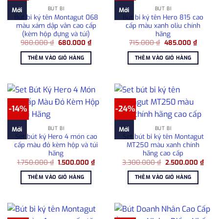
BÚT BI
BÚT BI
Mới
Mới
Bút bi ký tên Montagut 068
Bút bi ký tên Hero 815 cao
màu xám dập vân cao cấp
cấp màu xanh oliu chính
(kèm hộp đựng và túi)
hãng
Giá
Giá
Giá
Giá
980.000
₫
680.000
₫
715.000
₫
485.000
₫
gốc
hiện
gốc
hiện
là:
tại
là:
tại
THÊM VÀO GIỎ HÀNG
THÊM VÀO GIỎ HÀNG
980.000 ₫.
là:
715.000 ₫.
là:
680.000 ₫.
485.00
-14%
-24%
BÚT BI
BÚT BI
Mới
Mới
Set bút ký Hero 4 món cao
Set bút bi ký tên Montagut
cấp màu đỏ kèm hộp và túi
MT250 màu xanh chính
hãng
hãng cao cấp
Giá
Giá
Giá
Giá
1.750.000
₫
1.500.000
₫
3.300.000
₫
2.500.000
₫
gốc
hiện
gốc
hiện
là:
tại
là:
tại
THÊM VÀO GIỎ HÀNG
THÊM VÀO GIỎ HÀNG
1.750.000 ₫.
là:
3.300.000 ₫.
là:
1.500.000 ₫.
2.50