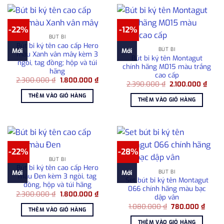
-22%
-12%
BÚT BI
Bút bi ký tên cao cấp Hero
BÚT BI
Mới
Mới
màu Xanh vân mây kèm 3
Bút bi ký tên Montagut
ngòi, tag đồng; hộp và túi
chính hãng M015 màu trắng
hãng
cao cấp
Giá
Giá
2.300.000
₫
1.800.000
₫
Giá
Giá
2.390.000
₫
2.100.000
₫
gốc
hiện
gốc
hiện
là:
tại
THÊM VÀO GIỎ HÀNG
là:
tại
2.300.000 ₫.
là:
THÊM VÀO GIỎ HÀNG
2.390.000 ₫.
là:
1.800.000 ₫.
2.100
-22%
-28%
BÚT BI
Bút bi ký tên cao cấp Hero
BÚT BI
Mới
Mới
màu Đen kèm 3 ngòi, tag
Set bút bi ký tên Montagut
đồng, hộp và túi hãng
066 chính hãng màu bạc
Giá
Giá
2.300.000
₫
1.800.000
₫
dập vân
gốc
hiện
Giá
Giá
là:
tại
1.080.000
₫
780.000
₫
THÊM VÀO GIỎ HÀNG
gốc
hiện
2.300.000 ₫.
là:
là:
tại
1.800.000 ₫.
THÊM VÀO GIỎ HÀNG