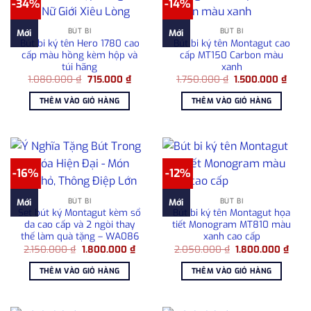
-34%
-14%
BÚT BI
BÚT BI
Mới
Mới
Bút bi ký tên Hero 1780 cao
Bút bi ký tên Montagut cao
cấp màu hồng kèm hộp và
cấp MT150 Carbon màu
túi hãng
xanh
Giá
Giá
Giá
Giá
1.080.000
₫
715.000
₫
1.750.000
₫
1.500.000
₫
gốc
hiện
gốc
hiện
là:
tại
là:
tại
THÊM VÀO GIỎ HÀNG
THÊM VÀO GIỎ HÀNG
1.080.000 ₫.
là:
1.750.000 ₫.
là:
715.000 ₫.
1.500
-16%
-12%
BÚT BI
BÚT BI
Mới
Mới
Set bút ký Montagut kèm sổ
Bút bi ký tên Montagut họa
da cao cấp và 2 ngòi thay
tiết Monogram MT810 màu
thế làm quà tặng – WA086
xanh cao cấp
Giá
Giá
Giá
Giá
2.150.000
₫
1.800.000
₫
2.050.000
₫
1.800.000
₫
gốc
hiện
gốc
hiện
là:
tại
là:
tại
THÊM VÀO GIỎ HÀNG
THÊM VÀO GIỎ HÀNG
2.150.000 ₫.
là:
2.050.000 ₫.
là:
1.800.000 ₫.
1.80