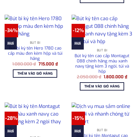
1.080.000 ₫.
là:
780.0
-34%
-12%
BÚT BI
Mới
Mới
Bút bi ký tên Hero 1780 cao
BÚT BI
cấp màu đen kèm hộp và túi
Bút ký tên cao cấp Montagut
hãng
088 chính hãng màu xanh
Giá
Giá
1.080.000
₫
715.000
₫
navy tặng kèm 3 ngòi, túi và
gốc
hiện
hộp
là:
tại
THÊM VÀO GIỎ HÀNG
1.080.000 ₫.
là:
Giá
Giá
2.050.000
₫
1.800.000
₫
715.000 ₫.
gốc
hiện
là:
tại
THÊM VÀO GIỎ HÀNG
2.050.000 ₫.
là:
1.80
-28%
-15%
BÚT BI
Mới
Mới
Bút bi ký tên Montagut cao