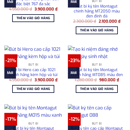
BÚT BI
Mới
Mới
đặc biệt 767 đa sắc
Bút bi ký tên Montagut
Giá
Giá
4.950.000
₫
3.900.000
₫
chính hãng MT2050 màu
gốc
hiện
đen đính đá
là:
tại
THÊM VÀO GIỎ HÀNG
4.950.000 ₫.
là:
Giá
Giá
2.300.000
₫
2.100.000
₫
3.900.000 ₫.
gốc
hiện
là:
tại
THÊM VÀO GIỎ HÀNG
2.300.000 ₫.
là:
2.100
-21%
-23%
BÚT BI
BÚT BI
Bút bi Hero cao cấp 1021
Bút bi ký tên Montagut
Mới
Mới
chính hãng kèm hộp và túi
chính hãng MT085 màu đen
Giá
Giá
Giá
Giá
4.950.000
₫
3.900.000
₫
1.280.000
₫
980.000
₫
gốc
hiện
gốc
hiện
là:
tại
là:
tại
THÊM VÀO GIỎ HÀNG
THÊM VÀO GIỎ HÀNG
4.950.000 ₫.
là:
1.280.000 ₫.
là:
3.900.000 ₫.
980.0
-17%
-12%
BÚT BI
BÚT BI
Bút bi ký tên Montagut
Bút ký tên cao cấp Montagut