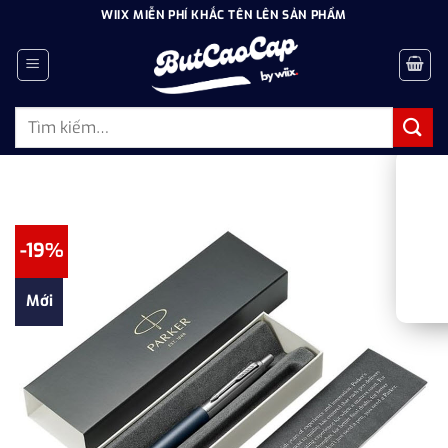
Bỏ
WIIX MIỄN PHÍ KHẮC TÊN LÊN SẢN PHẨM
qua
nội
dung
Tìm
kiếm:
-19%
Mới