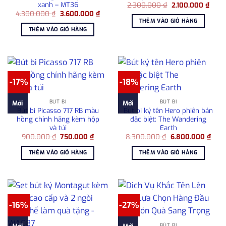
xanh – MT36
Giá
Giá
2.300.000
₫
2.100.000
₫
gốc
hiện
Giá
Giá
4.300.000
₫
3.600.000
₫
là:
tại
gốc
hiện
THÊM VÀO GIỎ HÀNG
2.300.000 ₫.
là:
là:
tại
THÊM VÀO GIỎ HÀNG
2.100
4.300.000 ₫.
là:
3.600.000 ₫.
-17%
-18%
BÚT BI
BÚT BI
Mới
Mới
Bút bi Picasso 717 RB màu
Bút bi ký tên Hero phiên bản
hồng chính hãng kèm hộp
đặc biệt: The Wandering
và túi
Earth
Giá
Giá
Giá
Giá
900.000
₫
750.000
₫
8.300.000
₫
6.800.000
₫
gốc
hiện
gốc
hiện
là:
tại
là:
tại
THÊM VÀO GIỎ HÀNG
THÊM VÀO GIỎ HÀNG
900.000 ₫.
là:
8.300.000 ₫.
là:
750.000 ₫.
6.80
-16%
-27%
BÚT BI