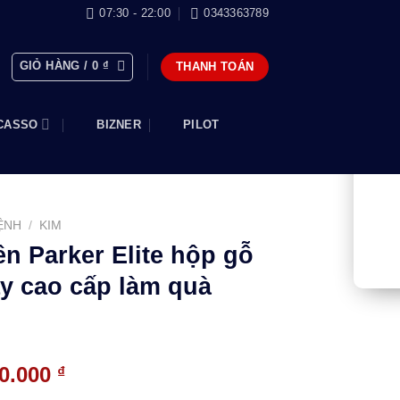
07:30 - 22:00
0343363789
GIỎ HÀNG /
0
₫
THANH TOÁN
CASSO
BIZNER
PILOT
ỆNH
/
KIM
ên Parker Elite hộp gỗ
ay cao cấp làm quà
Giá
00.000
₫
hiện