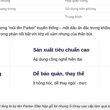
t nhung
Hộp giấy cứng
sang trọng
Sử dụng văn phòng
Trung bình
tượng “mũi tên Parker” truyền thống – một dấu ấn đặc trưng khô
ương phản nổi bật với lớp vỏ xám nhung của thân bút.
Sản xuất tiêu chuẩn cao
Áp dụng công nghệ hiện đại
g
Dễ bảo quản, thay thế
Ít hỏng hóc, dễ thay ngòi - mực
 lông bi ký tên Parker Elite hộp gỗ lót nhung S-Gray cao cấp làm quà 