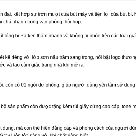
 đại, kết hợp sự trơn mượt của bút máy và tiện lợi của bút bi.
hi chú nhanh trong văn phòng, hội họp.
t lông bi Parker, thấm nhanh và không bị nhòe trên các loại gi
 kế riêng với lớp sơn nâu trầm sang trọng, nổi bật logo thươn
ớc và tạo cảm giác trang nhã khi mở ra.
òi, còn có 01 ngòi dự phòng, giúp người dùng yên tâm sử dụng 
à, bộ sản phẩm còn được tặng kèm túi giấy cứng cao cấp, tone 
ật dụng, mà còn thể hiện đẳng cấp và phong cách của người dùng
Gray luôn tỏa sáng với khí chất riêng biệt.