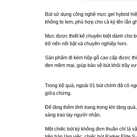
Bút sử dụng công nghệ mực gel hybrid hiện
không bị lem, phù hợp cho cả ký tên lẫn g
Mực được thiết kế chuyên biệt dành cho bú
trở nên nổi bật và chuyên nghiệp hơn.
Sản phẩm đi kèm hộp gỗ cao cấp được thiết
đen mềm mại, giúp bảo vệ bút khỏi trầy xư
Trong bộ quà, ngoài 01 bút chính đã có ng
giữa chừng.
Để tăng thêm tính trang trọng khi tặng qu
sàng trao tay người nhận.
Một chiếc bút ký không đơn thuần chỉ là v
trên bàn làm việc, chiếc bút Parker Elite S-