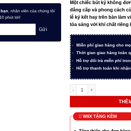
Một chiếc bút ký không đơn
là:
đẳng cấp và phong cách củ
13.50
 bạn
, nhân viên của chúng tôi
lễ ký kết hay trên bàn làm v
10 phút tới!
tỏa sáng với khí chất riêng b
Miễn phí giao hàng cho mọ
Thời gian giao hàng toàn q
Hỗ trợ đổi trả miễn phí tro
Hỗ trợ thanh toán khi nhậ
Bút lông bi ký tên Parker Elit
THÊM
WIIX TẶNG KÈM
Tặng thiệp cho đơn hàng