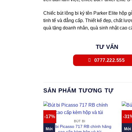
Chiếc bút lông bi ký tên Parker Elite hộp 
tinh tế và đẳng cấp. Thiết kế đẹp, chất 
quà tặng doanh nhân, quà sinh nhật cao cấ
TƯ VẤN
0777.222.555
SẢN PHẨM TƯƠNG TỰ
-17%
-31
BÚT BI
Bút bi Picasso 717 RB chính hãng
Mới
Mới
cao cấp kèm hộp và túi