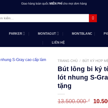
Giao hàng toàn quốc
MIỄN PHÍ
cho mọi đơn hàng
m:
PARKER
MONTAGUT
MONTBLANC
PI
LIÊN HỆ
TRANG CHỦ
/
BÚT KÝ HỢP M
Bút lông bi ký t
lót nhung S-Gr
tặng
Giá
13.500.000
10.5
₫
gốc