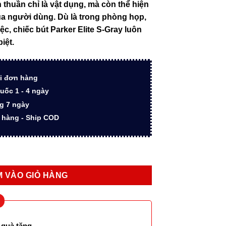
 thuần chỉ là vật dụng, mà còn thể hiện
tại
a người dùng. Dù là trong phòng họp,
0.000 ₫.
là:
iệc, chiếc bút Parker Elite S-Gray luôn
10.500.000 ₫.
iệt.
i đơn hàng
uốc 1 - 4 ngày
ng 7 ngày
n hàng - Ship COD
e hộp gỗ lót nhung S-Gray cao cấp làm quà tặng số lượng
 VÀO GIỎ HÀNG
 quà tặng