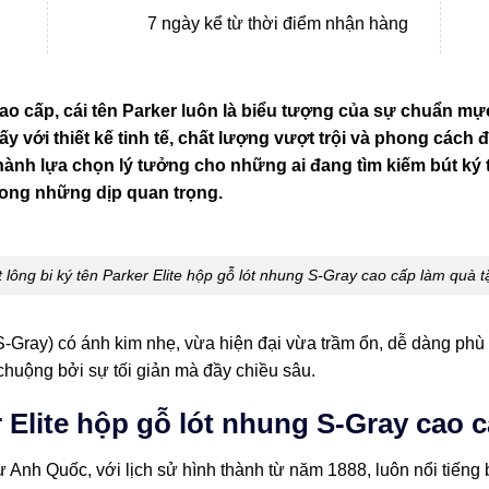
7 ngày kể từ thời điểm nhận hàng
ao cấp, cái tên Parker luôn là biểu tượng của sự chuẩn m
 ấy với thiết kế tinh tế, chất lượng vượt trội và phong cách
thành lựa chọn lý tưởng cho những ai đang tìm kiếm bút ký
trong những dịp quan trọng.
 lông bi ký tên Parker Elite hộp gỗ lót nhung S-Gray cao cấp làm quà 
-Gray) có ánh kim nhẹ, vừa hiện đại vừa trầm ổn, dễ dàng phù h
chuộng bởi sự tối giản mà đầy chiều sâu.
r Elite hộp gỗ lót nhung S-Gray cao 
ừ Anh Quốc, với lịch sử hình thành từ năm 1888, luôn nổi tiếng