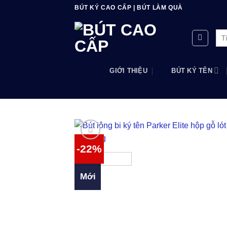
Bỏ
BÚT KÝ CAO CẤP | BÚT LÀM QUÀ
qua
nội
Tìm
dung
kiế
GIỚI THIỆU
BÚT KÝ TÊN
-22%
Mới