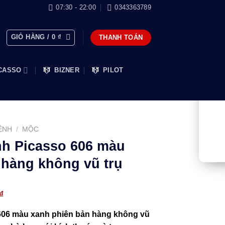
07:30 - 22:00
0343363789
GIỎ HÀNG /
0
₫
THANH TOÁN
CASSO
BIZNER
PILOT
ỆNH
/
MỘC
nh Picasso 606 màu
 hàng không vũ trụ
Giá
₫
hiện
606 màu xanh phiên bản hàng không vũ
tại