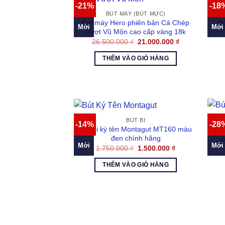
-21%
-18
BÚT MÁY (BÚT MỰC)
Bút máy Hero phiên bản Cá Chép
Bú
Mới
Mới
Vượt Vũ Môn cao cấp vàng 18k
Giá
Giá
26.500.000
₫
21.000.000
₫
gốc
hiện
là:
tại
THÊM VÀO GIỎ HÀNG
26.500.000 ₫.
là:
21.000.000 ₫.
BÚT BI
-14%
-28
Bút bi ký tên Montagut MT160 màu
đen chính hãng
B
Mới
Mới
Giá
Giá
1.750.000
₫
1.500.000
₫
gốc
hiện
là:
tại
THÊM VÀO GIỎ HÀNG
1.750.000 ₫.
là:
1.500.000 ₫.