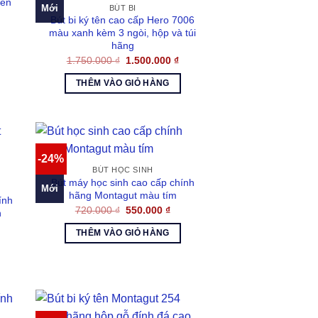
iên
Mới
BÚT BI
Bút bi ký tên cao cấp Hero 7006
á
màu xanh kèm 3 ngòi, hộp và túi
ện
hãng
Giá
Giá
1.750.000
₫
1.500.000
₫
800.000 ₫.
gốc
hiện
là:
tại
THÊM VÀO GIỎ HÀNG
1.750.000 ₫.
là:
1.500.000 ₫.
-24%
BÚT HỌC SINH
Bút máy học sinh cao cấp chính
Mới
hãng Montagut màu tím
ính
Giá
Giá
720.000
₫
550.000
₫
h
gốc
hiện
á
là:
tại
THÊM VÀO GIỎ HÀNG
ện
720.000 ₫.
là:
550.000 ₫.
800.000 ₫.