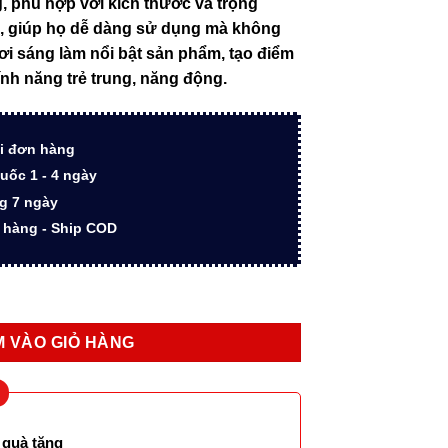
g, phù hợp với kích thước và trọng
₫.
là:
h, giúp họ dễ dàng sử dụng mà không
550.000 ₫.
i sáng làm nổi bật sản phẩm, tạo điểm
tính năng trẻ trung, năng động.
i đơn hàng
uốc 1 - 4 ngày
ng 7 ngày
n hàng - Ship COD
 màu xanh phiên bản hàng không vũ trụ số lượng
 VÀO GIỎ HÀNG
 quà tặng