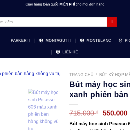
Giao hàng toàn quốc
MIỄN PHÍ
cho mọi đơn hàng
m:
PARKER
MONTAGUT
MONTBLANC
PI
LIÊN HỆ
TRANG CHỦ
/
BÚT KÝ HỢP M
Bút máy học si
xanh phiên bản
Giá
715.000
550.000
₫
gốc
Bút máy học sinh Picasso 
là: