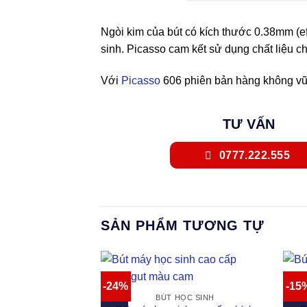
Ngòi kim của bút có kích thước 0.38mm (ef
sinh. Picasso cam kết sử dụng chất liệu c
Với
Picasso
606 phiên bản hàng không vũ t
TƯ VẤN
0777.222.555
SẢN PHẨM TƯƠNG TỰ
-24%
-15
BÚT HỌC SINH