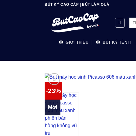
Bỏ
BÚT KÝ CAO CẤP | BÚT LÀM QUÀ
qua
nội
Tìm
dung
kiế
GIỚI THIỆU
BÚT KÝ TÊN
-23%
Mới