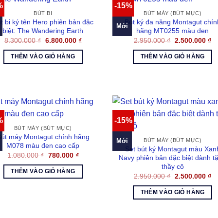
%
-15%
BÚT BI
BÚT MÁY (BÚT MỰC)
t bi ký tên Hero phiên bản đặc
Bút ký đa năng Montagut chín
Mới
biệt: The Wandering Earth
hãng MT0255 màu đen
Giá
Giá
Giá
Gi
8.300.000
₫
6.800.000
₫
2.950.000
₫
2.500.000
₫
gốc
hiện
gốc
hi
là:
tại
là:
tại
THÊM VÀO GIỎ HÀNG
THÊM VÀO GIỎ HÀNG
8.300.000 ₫.
là:
2.950.000 ₫.
là:
6.800.000 ₫.
2.
%
-15%
BÚT MÁY (BÚT MỰC)
út máy Montagut chính hãng
Mới
BÚT MÁY (BÚT MỰC)
M078 màu đen cao cấp
Set bút ký Montagut màu Xan
Giá
Giá
1.080.000
₫
780.000
₫
Navy phiên bản đặc biệt dành t
gốc
hiện
thầy cô
là:
tại
THÊM VÀO GIỎ HÀNG
1.080.000 ₫.
là:
Giá
Gi
2.950.000
₫
2.500.000
₫
780.000 ₫.
gốc
hi
là:
tại
THÊM VÀO GIỎ HÀNG
2.950.000 ₫.
là:
2.