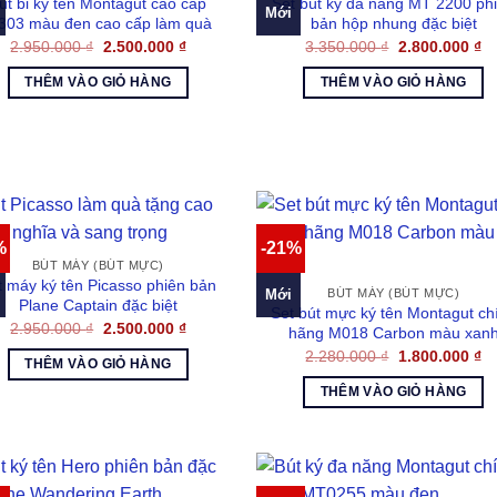
út bi ký tên Montagut cao cấp
Set bút ký đa năng MT 2200 ph
Mới
303 màu đen cao cấp làm quà
bản hộp nhung đặc biệt
Giá
Giá
Giá
Gi
2.950.000
₫
2.500.000
₫
3.350.000
₫
2.800.000
₫
gốc
hiện
gốc
hi
là:
tại
là:
tại
THÊM VÀO GIỎ HÀNG
THÊM VÀO GIỎ HÀNG
2.950.000 ₫.
là:
3.350.000 ₫.
là:
2.500.000 ₫.
2.
%
-21%
BÚT MÁY (BÚT MỰC)
t máy ký tên Picasso phiên bản
Mới
BÚT MÁY (BÚT MỰC)
Plane Captain đặc biệt
Set bút mực ký tên Montagut ch
Giá
Giá
2.950.000
₫
2.500.000
₫
hãng M018 Carbon màu xan
gốc
hiện
Giá
Gi
2.280.000
₫
1.800.000
₫
là:
tại
THÊM VÀO GIỎ HÀNG
gốc
hi
2.950.000 ₫.
là:
là:
tại
2.500.000 ₫.
THÊM VÀO GIỎ HÀNG
2.280.000 ₫.
là:
1.