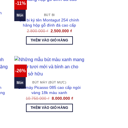
-11%
h
Mới
BÚT BI
Bút bi ký tên Montagut 254 chính
á
hãng hộp gỗ đính đá cao cấp
ện
Giá
Giá
2.800.000
₫
2.500.000
₫
gốc
hiện
là:
tại
500.000 ₫.
THÊM VÀO GIỎ HÀNG
2.800.000 ₫.
là:
2.500.000 ₫.
-26%
Mới
BÚT MÁY (BÚT MỰC)
h
Bút máy Picasso 085 cao cấp ngòi
ặng
vàng 18k màu xanh
Giá
Giá
10.750.000
₫
8.000.000
₫
gốc
hiện
á
là:
tại
ện
THÊM VÀO GIỎ HÀNG
10.750.000 ₫.
là:
8.000.000 ₫.
500.000 ₫.