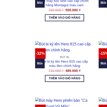
Bút máy học sinh cao cấp chính
B
Mới
Mới
hãng Montagut màu cam
M
Giá
Giá
720.000
₫
550.000
₫
gốc
hiện
là:
tại
THÊM VÀO GIỎ HÀNG
720.000 ₫.
là:
550.000 ₫.
-32%
-15
BÚT BI
Bút bi ký tên Hero 815 cao cấp
Bú
Mới
Mới
màu đen chính hãng
Giá
Giá
715.000
₫
485.000
₫
gốc
hiện
là:
tại
THÊM VÀO GIỎ HÀNG
715.000 ₫.
là:
485.000 ₫.