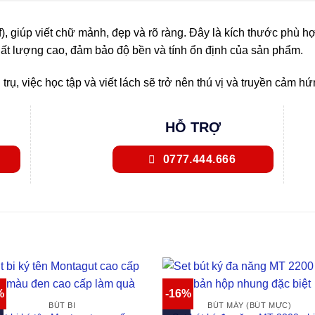
), giúp viết chữ mảnh, đẹp và rõ ràng. Đây là kích thước phù h
hất lượng cao, đảm bảo độ bền và tính ổn định của sản phẩm.
rụ, việc học tập và viết lách sẽ trở nên thú vị và truyền cảm 
HỖ TRỢ
0777.444.666
%
-16%
BÚT BI
BÚT MÁY (BÚT MỰC)