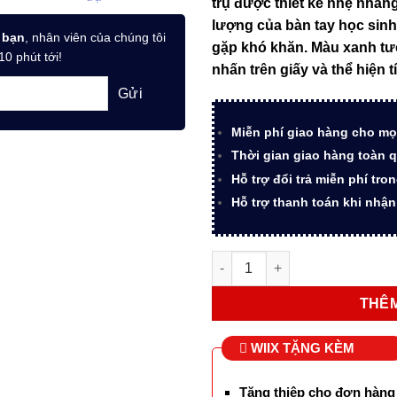
trụ được thiết kế nhẹ nhàn
715.000 
lượng của bàn tay học sin
 bạn
, nhân viên của chúng tôi
gặp khó khăn. Màu xanh tươ
10 phút tới!
nhấn trên giấy và thể hiện 
Miễn phí giao hàng cho mọ
Thời gian giao hàng toàn q
Hỗ trợ đổi trả miễn phí tro
Hỗ trợ thanh toán khi nhậ
Bút máy học sinh Picasso 606
THÊM
WIIX TẶNG KÈM
Tặng thiệp cho đơn hàng