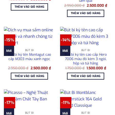
làm quà
gốc
hiện
Giá
Giá
là:
tại
2.950.000
₫
2.500.000
₫
THÊM VÀO GIỎ HÀNG
gốc
hiện
4.950.000 ₫.
là:
là:
tại
3.900.000 ₫.
THÊM VÀO GIỎ HÀNG
2.950.000 ₫.
là:
2.50
-15%
-14%
BÚT BI
BÚT BI
Mới
Mới
Bút bi ký tên Montagut cao
Bút bi ký tên cao cấp Hero
cấp M303 màu xanh ngọc
7006 màu đỏ kèm 3 ngòi,
hộp và túi hãng
Giá
Giá
Giá
Giá
2.950.000
₫
2.500.000
₫
1.750.000
₫
1.500.000
₫
gốc
hiện
gốc
hiện
là:
tại
là:
tại
THÊM VÀO GIỎ HÀNG
THÊM VÀO GIỎ HÀNG
2.950.000 ₫.
là:
1.750.000 ₫.
là:
2.500.000 ₫.
1.500
-17%
-11%
BÚT BI
BÚT BI
Mới
Mới