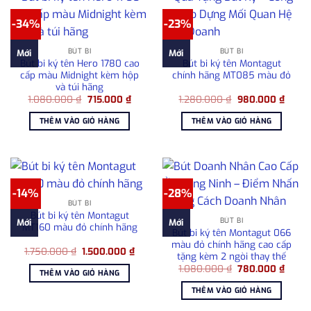
-34%
-23%
BÚT BI
BÚT BI
Mới
Mới
Bút bi ký tên Hero 1780 cao
Bút bi ký tên Montagut
cấp màu Midnight kèm hộp
chính hãng MT085 màu đỏ
và túi hãng
Giá
Giá
Giá
Giá
1.080.000
₫
715.000
₫
1.280.000
₫
980.000
₫
gốc
hiện
gốc
hiện
là:
tại
là:
tại
THÊM VÀO GIỎ HÀNG
THÊM VÀO GIỎ HÀNG
1.080.000 ₫.
là:
1.280.000 ₫.
là:
715.000 ₫.
980.0
-14%
-28%
BÚT BI
Bút bi ký tên Montagut
BÚT BI
Mới
Mới
MT160 màu đỏ chính hãng
Bút bi ký tên Montagut 066
màu đỏ chính hãng cao cấp
Giá
Giá
1.750.000
₫
1.500.000
₫
tặng kèm 2 ngòi thay thế
gốc
hiện
Giá
Giá
là:
tại
1.080.000
₫
780.000
₫
THÊM VÀO GIỎ HÀNG
gốc
hiện
1.750.000 ₫.
là:
là:
tại
1.500.000 ₫.
THÊM VÀO GIỎ HÀNG
1.080.000 ₫.
là:
780.0