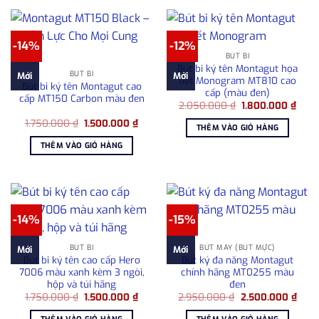
-14%
-12%
BÚT BI
Bút bi ký tên Montagut họa
BÚT BI
Mới
Mới
tiết Monogram MT810 cao
Bút bi ký tên Montagut cao
cấp (màu đen)
cấp MT150 Carbon màu đen
Giá
Giá
2.050.000
₫
1.800.000
₫
gốc
hiện
Giá
Giá
1.750.000
₫
1.500.000
₫
là:
tại
THÊM VÀO GIỎ HÀNG
gốc
hiện
2.050.000 ₫.
là:
là:
tại
1.80
THÊM VÀO GIỎ HÀNG
1.750.000 ₫.
là:
1.500.000 ₫.
-14%
-15%
BÚT BI
BÚT MÁY (BÚT MỰC)
Mới
Mới
Bút bi ký tên cao cấp Hero
Bút ký đa năng Montagut
7006 màu xanh kèm 3 ngòi,
chính hãng MT0255 màu
hộp và túi hãng
đen
Giá
Giá
Giá
Giá
1.750.000
₫
1.500.000
₫
2.950.000
₫
2.500.000
₫
gốc
hiện
gốc
hiện
là:
tại
là:
tại