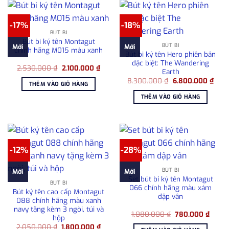
-17%
-18%
BÚT BI
Bút bi ký tên Montagut
BÚT BI
Mới
Mới
chính hãng M015 màu xanh
Bút bi ký tên Hero phiên bản
đặc biệt: The Wandering
Giá
Giá
2.530.000
₫
2.100.000
₫
Earth
gốc
hiện
Giá
Giá
là:
tại
8.300.000
₫
6.800.000
₫
THÊM VÀO GIỎ HÀNG
gốc
hiện
2.530.000 ₫.
là:
là:
tại
2.100.000 ₫.
THÊM VÀO GIỎ HÀNG
8.300.000 ₫.
là:
6.80
-12%
-28%
BÚT BI
Mới
Mới
Set bút bi ký tên Montagut
BÚT BI
066 chính hãng màu xám
Bút ký tên cao cấp Montagut
dập vân
088 chính hãng màu xanh
navy tặng kèm 3 ngòi, túi và
Giá
Giá
1.080.000
₫
780.000
₫
hộp
gốc
hiện
Giá
Giá
2.050.000
₫
1.800.000
₫
là:
tại