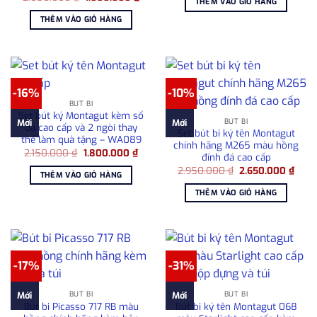
THÊM VÀO GIỎ HÀNG
gốc
hiện
1.080.000 ₫.
là:
là:
tại
780.0
THÊM VÀO GIỎ HÀNG
2.050.000 ₫.
là:
1.800.000 ₫.
-16%
-10%
BÚT BI
Set bút ký Montagut kèm sổ
BÚT BI
Mới
Mới
da cao cấp và 2 ngòi thay
Set bút bi ký tên Montagut
thế làm quà tặng – WA089
chính hãng M265 màu hồng
Giá
Giá
2.150.000
₫
1.800.000
₫
đính đá cao cấp
gốc
hiện
Giá
Giá
là:
tại
2.950.000
₫
2.650.000
₫
THÊM VÀO GIỎ HÀNG
gốc
hiện
2.150.000 ₫.
là:
là:
tại
1.800.000 ₫.
THÊM VÀO GIỎ HÀNG
2.950.000 ₫.
là:
2.65
-17%
-31%
BÚT BI
BÚT BI
Mới
Mới
Bút bi Picasso 717 RB màu
Bút bi ký tên Montagut 068