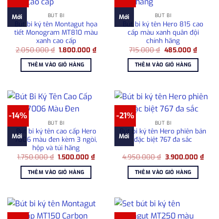
BÚT BI
BÚT BI
Mới
Mới
Bút bi ký tên Montagut họa
Bút bi ký tên Hero 815 cao
tiết Monogram MT810 màu
cấp màu xanh quân đội
xanh cao cấp
chính hãng
Giá
Giá
Giá
Giá
2.050.000
₫
1.800.000
₫
715.000
₫
485.000
₫
gốc
hiện
gốc
hiện
là:
tại
là:
tại
THÊM VÀO GIỎ HÀNG
THÊM VÀO GIỎ HÀNG
2.050.000 ₫.
là:
715.000 ₫.
là:
1.800.000 ₫.
485.00
-14%
-21%
BÚT BI
BÚT BI
Bút bi ký tên cao cấp Hero
Bút bi ký tên Hero phiên bản
Mới
Mới
7006 màu đen kèm 3 ngòi,
đặc biệt 767 đa sắc
hộp và túi hãng
Giá
Giá
Giá
Giá
1.750.000
₫
1.500.000
₫
4.950.000
₫
3.900.000
₫
gốc
hiện
gốc
hiện
là:
tại
là:
tại
THÊM VÀO GIỎ HÀNG
THÊM VÀO GIỎ HÀNG
1.750.000 ₫.
là:
4.950.000 ₫.
là:
1.500.000 ₫.
3.90