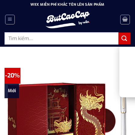
Bỏ
WIIX MIỄN PHÍ KHẮC TÊN LÊN SẢN PHẨM
qua
nội
dung
Tìm
kiếm:
-20%
Mới