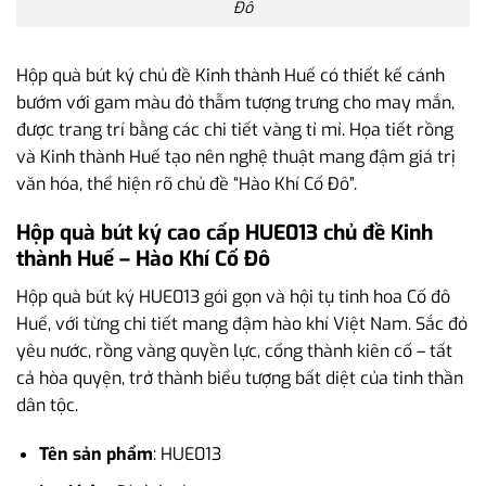
Đô
Hộp quà bút ký chủ đề Kinh thành Huế có thiết kế cánh
bướm với gam màu đỏ thẫm tượng trưng cho may mắn,
được trang trí bằng các chi tiết vàng tỉ mỉ. Họa tiết rồng
và Kinh thành Huế tạo nên nghệ thuật mang đậm giá trị
văn hóa, thể hiện rõ chủ đề “Hào Khí Cố Đô”.
Hộp quà bút ký cao cấp HUE013 chủ đề Kinh
thành Huế – Hào Khí Cố Đô
Hộp quà bút ký HUE013 gói gọn và hội tụ tinh hoa Cố đô
Huế, với từng chi tiết mang đậm hào khí Việt Nam. Sắc đỏ
yêu nước, rồng vàng quyền lực, cổng thành kiên cố – tất
cả hòa quyện, trở thành biểu tượng bất diệt của tinh thần
dân tộc.
Tên sản phẩm
: HUE013