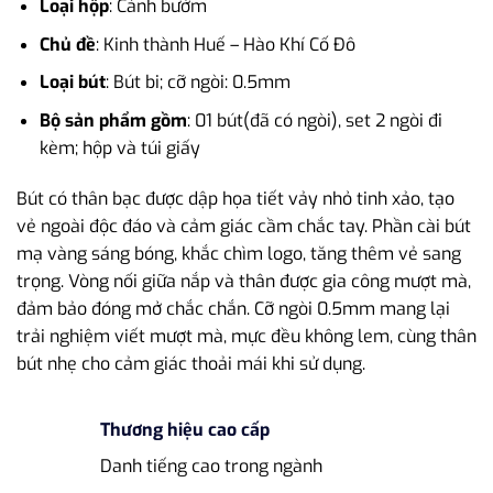
Loại hộp
: Cánh bướm
Chủ đề
: Kinh thành Huế – Hào Khí Cố Đô
Loại bút
: Bút bi; cỡ ngòi: 0.5mm
Bộ sản phẩm gồm
: 01 bút(đã có ngòi), set 2 ngòi đi
kèm; hộp và túi giấy
Bút có thân bạc được dập họa tiết vảy nhỏ tinh xảo, tạo
vẻ ngoài độc đáo và cảm giác cầm chắc tay. Phần cài bút
mạ vàng sáng bóng, khắc chìm logo, tăng thêm vẻ sang
trọng. Vòng nối giữa nắp và thân được gia công mượt mà,
đảm bảo đóng mở chắc chắn. Cỡ ngòi 0.5mm mang lại
trải nghiệm viết mượt mà, mực đều không lem, cùng thân
bút nhẹ cho cảm giác thoải mái khi sử dụng.
Thương hiệu cao cấp
Danh tiếng cao trong ngành