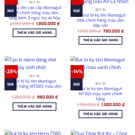
BÚT BI
Bút ký tên cao cấp Montagut
BÚT BI
Mới
Mới
088 chính hãng màu đen
Set bút bi ký tên Montagut
tặng kèm 3 ngòi, túi và hộp
066 chính hãng màu đen
Giá
Giá
2.050.000
₫
1.800.000
₫
dập vân
gốc
hiện
Giá
Giá
là:
tại
1.080.000
₫
780.000
₫
THÊM VÀO GIỎ HÀNG
gốc
hiện
2.050.000 ₫.
là:
là:
tại
1.800.000 ₫.
THÊM VÀO GIỎ HÀNG
1.080.000 ₫.
là:
780.0
-23%
-14%
BÚT BI
Bút bi ký tên Montagut
BÚT BI
Mới
Mới
chính hãng MT085 màu đen
Bút bi ký tên Montagut
MT160 màu xanh chính
Giá
Giá
1.280.000
₫
980.000
₫
hãng
gốc
hiện
Giá
Giá
là:
tại
1.750.000
₫
1.500.000
₫
THÊM VÀO GIỎ HÀNG
gốc
hiện
1.280.000 ₫.
là:
là:
tại
980.000 ₫.
THÊM VÀO GIỎ HÀNG
1.750.000 ₫.
là:
1.500