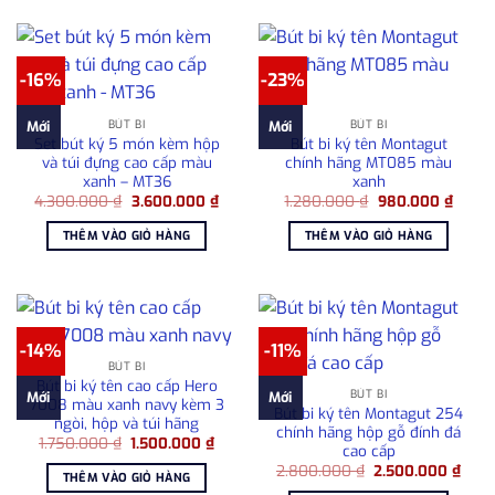
-16%
-23%
BÚT BI
BÚT BI
Mới
Mới
Set bút ký 5 món kèm hộp
Bút bi ký tên Montagut
và túi đựng cao cấp màu
chính hãng MT085 màu
xanh – MT36
xanh
Giá
Giá
Giá
Giá
4.300.000
₫
3.600.000
₫
1.280.000
₫
980.000
₫
gốc
hiện
gốc
hiện
là:
tại
là:
tại
THÊM VÀO GIỎ HÀNG
THÊM VÀO GIỎ HÀNG
4.300.000 ₫.
là:
1.280.000 ₫.
là:
3.600.000 ₫.
980.0
-14%
-11%
BÚT BI
Bút bi ký tên cao cấp Hero
BÚT BI
Mới
Mới
7008 màu xanh navy kèm 3
Bút bi ký tên Montagut 254
ngòi, hộp và túi hãng
chính hãng hộp gỗ đính đá
Giá
Giá
1.750.000
₫
1.500.000
₫
cao cấp
gốc
hiện
Giá
Giá
là:
tại
2.800.000
₫
2.500.000
₫
THÊM VÀO GIỎ HÀNG
gốc
hiện
1.750.000 ₫.
là: