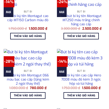
-14%
-24%
BÚT BI
BÚT BI
Mới
Mới
Bút bi ký tên Montagut cao
Set bút bi ký tên Montagut
cấp MT150 Carbon màu đỏ
MT250 màu trắng chính
hãng cao cấp
Giá
Giá
Giá
Giá
1.750.000
₫
1.500.000
₫
3.300.000
₫
2.500.000
₫
gốc
hiện
gốc
hiện
là:
tại
là:
tại
THÊM VÀO GIỎ HÀNG
THÊM VÀO GIỎ HÀNG
1.750.000 ₫.
là:
3.300.000 ₫.
là:
1.500.000 ₫.
2.50
-28%
-14%
BÚT BI
BÚT BI
Mới
Mới
Bút bi ký tên Montagut 066
Bút bi ký tên cao cấp Hero
màu bạc cao cấp (tặng kèm
7008 màu đỏ kèm 3 ngòi,
2 ngòi thay thế)
hộp và túi hãng
Giá
Giá
Giá
Giá
1.080.000
₫
780.000
₫
1.750.000
₫
1.500.000
₫
gốc
hiện
gốc
hiện
là:
tại
là:
tại
THÊM VÀO GIỎ HÀNG
THÊM VÀO GIỎ HÀNG
1.080.000 ₫.
là:
1.750.000 ₫.
là:
780.000 ₫.
1.500