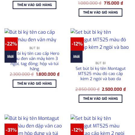
Giá
Giá
là:
tại
1.080.000
₫
715.000
₫
THÊM VÀO GIỎ HÀNG
gốc
hiện
2.300.000 ₫.
là:
là:
tại
2.100.000 ₫.
THÊM VÀO GIỎ HÀNG
1.080.000 ₫.
là:
715.00
-22%
-12%
BÚT BI
Bút bi ký tên cao cấp Hero
Mới
Mới
màu đen vân mây kèm 3
ngòi, tag đồng; hộp và túi
BÚT BI
Set bút bi ký tên Montagut
hãng
MT525 màu đỏ cao cấp
Giá
Giá
2.300.000
₫
1.800.000
₫
gốc
hiện
kèm 2 ngòi và bao da
là:
tại
THÊM VÀO GIỎ HÀNG
2.300.000 ₫.
là:
Giá
Giá
2.850.000
₫
2.500.000
₫
1.800.000 ₫.
gốc
hiện
là:
tại
THÊM VÀO GIỎ HÀNG
2.850.000 ₫.
là:
2.50
-31%
-12%