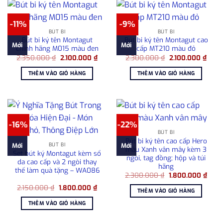
-11%
-9%
BÚT BI
BÚT BI
Bút bi ký tên Montagut
Bút bi ký tên Montagut cao
Mới
Mới
chính hãng M015 màu đen
cấp MT210 màu đỏ
Giá
Giá
Giá
Giá
2.350.000
₫
2.100.000
₫
2.300.000
₫
2.100.000
₫
gốc
hiện
gốc
hiện
là:
tại
là:
tại
THÊM VÀO GIỎ HÀNG
THÊM VÀO GIỎ HÀNG
2.350.000 ₫.
là:
2.300.000 ₫.
là:
2.100.000 ₫.
2.100
-16%
-22%
BÚT BI
Bút bi ký tên cao cấp Hero
BÚT BI
Mới
Mới
màu Xanh vân mây kèm 3
Set bút ký Montagut kèm sổ
ngòi, tag đồng; hộp và túi
da cao cấp và 2 ngòi thay
hãng
thế làm quà tặng – WA086
Giá
Giá
2.300.000
₫
1.800.000
₫
gốc
hiện
Giá
Giá
2.150.000
₫
1.800.000
₫
là:
tại
THÊM VÀO GIỎ HÀNG
gốc
hiện
2.300.000 ₫.
là:
là:
tại
1.800
THÊM VÀO GIỎ HÀNG
2.150.000 ₫.
là:
1.800.000 ₫.