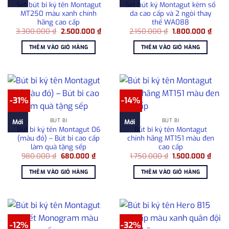
Set bút bi ký tên Montagut
Set bút ký Montagut kèm sổ
MT250 màu xanh chính
da cao cấp và 2 ngòi thay
hãng cao cấp
thế WA088
Giá
Giá
Giá
Giá
3.300.000
₫
2.500.000
₫
2.150.000
₫
1.800.000
₫
gốc
hiện
gốc
hiện
là:
tại
là:
tại
THÊM VÀO GIỎ HÀNG
THÊM VÀO GIỎ HÀNG
3.300.000 ₫.
là:
2.150.000 ₫.
là:
2.500.000 ₫.
1.800
-31%
-14%
BÚT BI
BÚT BI
Mới
Mới
Bút bi ký tên Montagut 06
Bút bi ký tên Montagut
(màu đỏ) – Bút bi cao cấp
chính hãng MT151 màu đen
làm quà tặng sếp
cao cấp
Giá
Giá
Giá
Giá
980.000
₫
680.000
₫
1.750.000
₫
1.500.000
₫
gốc
hiện
gốc
hiện
là:
tại
là:
tại
THÊM VÀO GIỎ HÀNG
THÊM VÀO GIỎ HÀNG
980.000 ₫.
là:
1.750.000 ₫.
là:
680.000 ₫.
1.500
-12%
-32%