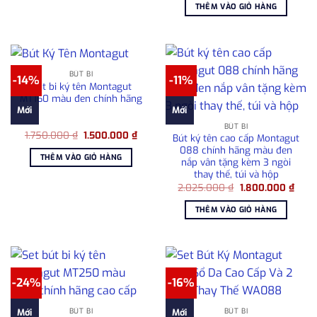
là:
tại
1.500.000 ₫.
THÊM VÀO GIỎ HÀNG
2.800.000 ₫.
là:
2.50
BÚT BI
-14%
-11%
Bút bi ký tên Montagut
MT160 màu đen chính hãng
Mới
Mới
BÚT BI
Giá
Giá
1.750.000
₫
1.500.000
₫
Bút ký tên cao cấp Montagut
gốc
hiện
088 chính hãng màu đen
là:
tại
THÊM VÀO GIỎ HÀNG
1.750.000 ₫.
là:
nắp vân tặng kèm 3 ngòi
1.500.000 ₫.
thay thế, túi và hộp
Giá
Giá
2.025.000
₫
1.800.000
₫
gốc
hiện
là:
tại
THÊM VÀO GIỎ HÀNG
2.025.000 ₫.
là:
1.800
-24%
-16%
BÚT BI
BÚT BI
Mới
Mới