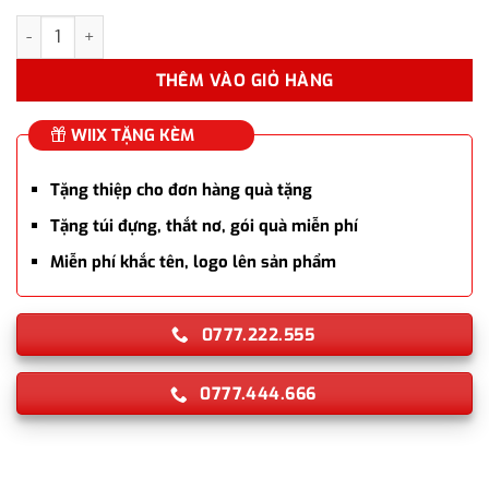
Hộp quà bút ký cao cấp HUE013 chủ đề Kinh thành Huế - Hào Khí
THÊM VÀO GIỎ HÀNG
WIIX TẶNG KÈM
Tặng thiệp cho đơn hàng quà tặng
Tặng túi đựng, thắt nơ, gói quà miễn phí
Miễn phí khắc tên, logo lên sản phẩm
0777.222.555
0777.444.666