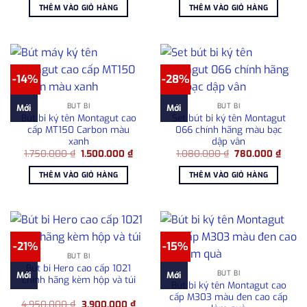
là:
tại
là:
tại
THÊM VÀO GIỎ HÀNG
THÊM VÀO GIỎ HÀNG
2.950.000 ₫.
là:
1.750.000 ₫.
là:
2.500.000 ₫.
1.500
-14%
-28%
BÚT BI
BÚT BI
Mới
Mới
Bút bi ký tên Montagut cao
Set bút bi ký tên Montagut
cấp MT150 Carbon màu
066 chính hãng màu bạc
xanh
dập vân
Giá
Giá
Giá
Giá
1.750.000
₫
1.500.000
₫
1.080.000
₫
780.000
₫
gốc
hiện
gốc
hiện
là:
tại
là:
tại
THÊM VÀO GIỎ HÀNG
THÊM VÀO GIỎ HÀNG
1.750.000 ₫.
là:
1.080.000 ₫.
là:
1.500.000 ₫.
780.0
-21%
-15%
BÚT BI
Bút bi Hero cao cấp 1021
BÚT BI
Mới
Mới
chính hãng kèm hộp và túi
Bút bi ký tên Montagut cao
cấp M303 màu đen cao cấp
Giá
Giá
4.950.000
₫
3.900.000
₫