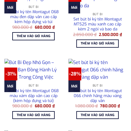
BÚT BI
Mới
Mới
Bút bi ký tên Montagut 068
BÚT BI
màu đen dập vân cao cấp
Set bút bi ký tên Montagut
kèm hộp đựng và túi
MT525 màu xanh cao cấp
Giá
Giá
980.000
₫
680.000
₫
kèm 2 ngòi và bao da
gốc
hiện
Giá
Giá
là:
tại
2.850.000
₫
2.500.000
₫
THÊM VÀO GIỎ HÀNG
gốc
hiện
980.000 ₫.
là:
là:
tại
680.000 ₫.
THÊM VÀO GIỎ HÀNG
2.850.000 ₫.
là:
2.50
-31%
-28%
BÚT BI
BÚT BI
Mới
Mới
Bút bi ký tên Montagut 068
Set bút bi ký tên Montagut
màu xám dập vân cao cấp
066 chính hãng màu vàng
(kèm hộp đựng và túi)
dập vân
Giá
Giá
Giá
Giá
980.000
₫
680.000
₫
1.080.000
₫
780.000
₫
gốc
hiện
gốc
hiện
là:
tại
là:
tại
THÊM VÀO GIỎ HÀNG
THÊM VÀO GIỎ HÀNG
980.000 ₫.
là:
1.080.000 ₫.
là:
680.000 ₫.
780.0