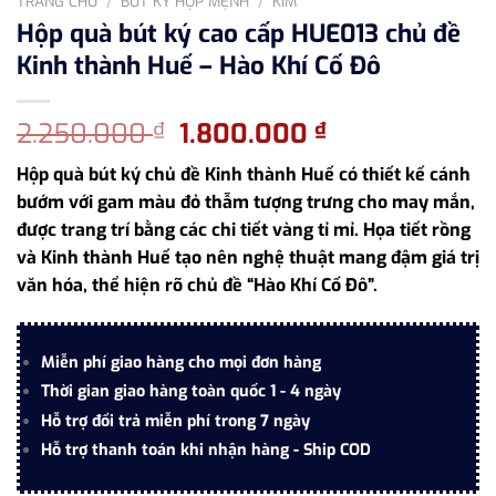
TRANG CHỦ
/
BÚT KÝ HỢP MỆNH
/
KIM
Hộp quà bút ký cao cấp HUE013 chủ đề
Kinh thành Huế – Hào Khí Cố Đô
Giá
Giá
2.250.000
1.800.000
₫
₫
gốc
hiện
Hộp quà bút ký chủ đề Kinh thành Huế có thiết kế cánh
là:
tại
bướm với gam màu đỏ thẫm tượng trưng cho may mắn,
2.250.000 ₫.
là:
được trang trí bằng các chi tiết vàng tỉ mỉ. Họa tiết rồng
1.800.000 ₫.
và Kinh thành Huế tạo nên nghệ thuật mang đậm giá trị
văn hóa, thể hiện rõ chủ đề “Hào Khí Cố Đô”.
Miễn phí giao hàng cho mọi đơn hàng
Thời gian giao hàng toàn quốc 1 - 4 ngày
Hỗ trợ đổi trả miễn phí trong 7 ngày
Hỗ trợ thanh toán khi nhận hàng - Ship COD