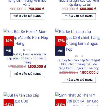
hồng chính hãng kèm hộp
màu Starlight cao cấp kèm
và túi
hộp đựng và túi
Giá
Giá
Giá
Giá
900.000
₫
750.000
₫
980.000
₫
680.000
₫
gốc
hiện
gốc
hiện
là:
tại
là:
tại
THÊM VÀO GIỎ HÀNG
THÊM VÀO GIỎ HÀNG
900.000 ₫.
là:
980.000 ₫.
là:
750.000 ₫.
680.00
-14%
-12%
BÚT BI
Mới
Mới
Set bút ký Hero 4 món cao
BÚT BI
cấp màu đỏ kèm hộp và túi
Bút ký tên cao cấp Montagut
hãng
088 chính hãng màu đỏ
Giá
Giá
1.750.000
₫
1.500.000
₫
tặng kèm 3 ngòi, túi và hộp
gốc
hiện
Giá
Giá
là:
tại
2.050.000
₫
1.800.000
₫
THÊM VÀO GIỎ HÀNG
gốc
hiện
1.750.000 ₫.
là:
là:
tại
1.500.000 ₫.
THÊM VÀO GIỎ HÀNG
2.050.000 ₫.
là:
1.80
-12%
-28%