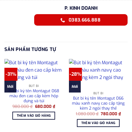
P. KINH DOANH
0383.666.888
SẢN PHẨM TƯƠNG TỰ
-31%
-28%
BÚT BI
Mới
Mới
Bút bi ký tên Montagut 068
BÚT BI
màu đen cao cấp kèm hộp
Bút bi ký tên Montagut 066
đựng và túi
màu xanh navy cao cấp tặng
Giá
Giá
980.000
₫
680.000
₫
kèm 2 ngòi thay thế
gốc
hiện
Giá
Giá
là:
tại
1.080.000
₫
780.000
₫
THÊM VÀO GIỎ HÀNG
gốc
hiện
980.000 ₫.
là:
là:
tại
680.000 ₫.
THÊM VÀO GIỎ HÀNG
1.080.000 ₫.
là:
780.0