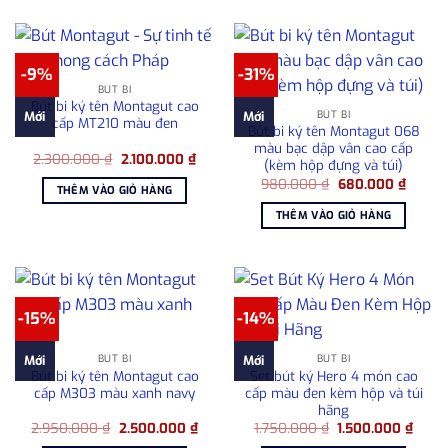
-9%
-31%
BÚT BI
Bút bi ký tên Montagut cao
BÚT BI
Mới
Mới
cấp MT210 màu đen
Bút bi ký tên Montagut 068
màu bạc dập vân cao cấp
Giá
Giá
2.300.000
₫
2.100.000
₫
(kèm hộp đựng và túi)
gốc
hiện
Giá
Giá
là:
tại
980.000
₫
680.000
₫
THÊM VÀO GIỎ HÀNG
gốc
hiện
2.300.000 ₫.
là:
là:
tại
2.100.000 ₫.
THÊM VÀO GIỎ HÀNG
980.000 ₫.
là:
680.00
-15%
-14%
BÚT BI
BÚT BI
Mới
Mới
Bút bi ký tên Montagut cao
Set bút ký Hero 4 món cao
cấp M303 màu xanh navy
cấp màu đen kèm hộp và túi
hãng
Giá
Giá
Giá
Giá
2.950.000
₫
2.500.000
₫
1.750.000
₫
1.500.000
₫
gốc
hiện
gốc
hiện