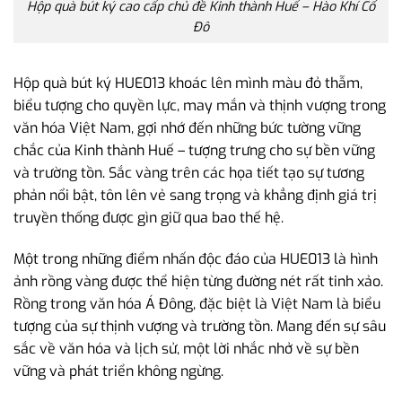
Hộp quà bút ký cao cấp chủ đề Kinh thành Huế – Hào Khí Cố
Đô
Hộp quà bút ký HUE013 khoác lên mình màu đỏ thẫm,
biểu tượng cho quyền lực, may mắn và thịnh vượng trong
văn hóa Việt Nam, gợi nhớ đến những bức tường vững
chắc của Kinh thành Huế – tượng trưng cho sự bền vững
và trường tồn. Sắc vàng trên các họa tiết tạo sự tương
phản nổi bật, tôn lên vẻ sang trọng và khẳng định giá trị
truyền thống được gìn giữ qua bao thế hệ.
Một trong những điểm nhấn độc đáo của HUE013 là hình
ảnh rồng vàng được thể hiện từng đường nét rất tinh xảo.
Rồng trong văn hóa Á Đông, đặc biệt là Việt Nam là biểu
tượng của sự thịnh vượng và trường tồn. Mang đến sự sâu
sắc về văn hóa và lịch sử, một lời nhắc nhở về sự bền
vững và phát triển không ngừng.