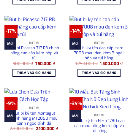
THÊM VÀO GIỎ HÀNG
THÊM VÀO GIỎ HÀNG
1.750.000 ₫.
là:
2.950.000 ₫.
là:
1.500.000 ₫.
2.50
-17%
-14%
BÚT BI
BÚT BI
Mới
Mới
Bút bi Picasso 717 RB chính
Bút bi ký tên cao cấp Hero
hãng cao cấp kèm hộp và
7008 màu đen kèm 3 ngòi,
túi
hộp và túi hãng
Giá
Giá
Giá
Giá
900.000
₫
750.000
₫
1.750.000
₫
1.500.000
₫
gốc
hiện
gốc
hiện
là:
tại
là:
tại
THÊM VÀO GIỎ HÀNG
THÊM VÀO GIỎ HÀNG
900.000 ₫.
là:
1.750.000 ₫.
là:
750.000 ₫.
1.500
-9%
-34%
BÚT BI
Bút bi ký tên Montagut
BÚT BI
Mới
Mới
chính hãng MT2050 màu
Bút bi ký tên Hero 1780 cao
xanh ngọc đính đá
cấp màu hồng kèm hộp và
Giá
Giá
2.300.000
₫
2.100.000
₫
túi hãng
gốc
hiện