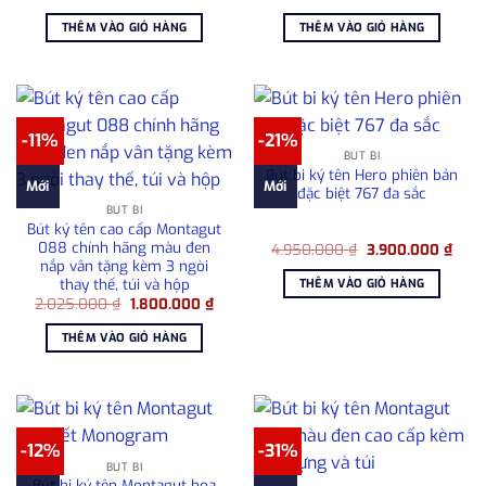
gốc
hiện
gốc
hiện
là:
tại
là:
tại
THÊM VÀO GIỎ HÀNG
THÊM VÀO GIỎ HÀNG
1.750.000 ₫.
là:
4.300.000 ₫.
là:
1.500.000 ₫.
3.60
-11%
-21%
BÚT BI
Bút bi ký tên Hero phiên bản
Mới
Mới
đặc biệt 767 đa sắc
BÚT BI
Bút ký tên cao cấp Montagut
088 chính hãng màu đen
Giá
Giá
4.950.000
₫
3.900.000
₫
gốc
hiện
nắp vân tặng kèm 3 ngòi
là:
tại
thay thế, túi và hộp
THÊM VÀO GIỎ HÀNG
4.950.000 ₫.
là:
Giá
Giá
2.025.000
₫
1.800.000
₫
3.90
gốc
hiện
là:
tại
THÊM VÀO GIỎ HÀNG
2.025.000 ₫.
là:
1.800.000 ₫.
-12%
-31%
BÚT BI
Bút bi ký tên Montagut họa