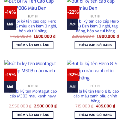
-14%
-22%
BÚT BI
BÚT BI
Bút bi ký tên cao cấp Hero
Bút bi ký tên cao cấp Hero
Mới
Mới
7006 màu đen kèm 3 ngòi,
màu Đen kèm 3 ngòi, tag
hộp và túi hãng
đồng, hộp và túi hãng
Giá
Giá
Giá
Giá
1.750.000
₫
1.500.000
₫
2.300.000
₫
1.800.000
₫
gốc
hiện
gốc
hiện
là:
tại
là:
tại
THÊM VÀO GIỎ HÀNG
THÊM VÀO GIỎ HÀNG
1.750.000 ₫.
là:
2.300.000 ₫.
là:
1.500.000 ₫.
1.800
-15%
-32%
BÚT BI
BÚT BI
Mới
Mới
Bút bi ký tên Montagut cao
Bút bi ký tên Hero 815 cao
cấp M303 màu xanh navy
cấp màu xanh oliu chính
hãng
Giá
Giá
Giá
Giá
2.950.000
₫
2.500.000
₫
715.000
₫
485.000
₫
gốc
hiện
gốc
hiện
là:
tại
là:
tại
THÊM VÀO GIỎ HÀNG
THÊM VÀO GIỎ HÀNG
2.950.000 ₫.
là:
715.000 ₫.
là:
2.500.000 ₫.
485.00