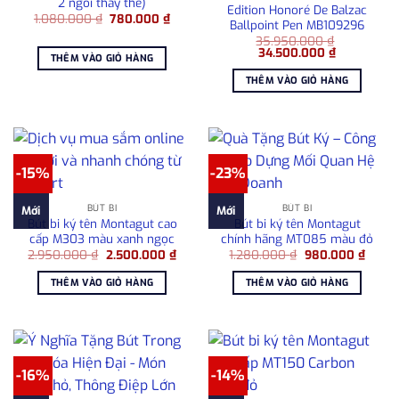
2 ngòi thay thế)
Edition Honoré De Balzac
Giá
Giá
1.080.000
₫
780.000
₫
Ballpoint Pen MB109296
gốc
hiện
là:
tại
35.950.000
₫
Giá
Giá
1.080.000 ₫.
là:
34.500.000
₫
THÊM VÀO GIỎ HÀNG
gốc
hiện
780.000 ₫.
là:
tại
THÊM VÀO GIỎ HÀNG
35.950.000 ₫.
là:
34.500.000
-15%
-23%
BÚT BI
BÚT BI
Mới
Mới
Bút bi ký tên Montagut cao
Bút bi ký tên Montagut
cấp M303 màu xanh ngọc
chính hãng MT085 màu đỏ
Giá
Giá
Giá
Giá
2.950.000
₫
2.500.000
₫
1.280.000
₫
980.000
₫
gốc
hiện
gốc
hiện
là:
tại
là:
tại
THÊM VÀO GIỎ HÀNG
THÊM VÀO GIỎ HÀNG
2.950.000 ₫.
là:
1.280.000 ₫.
là:
2.500.000 ₫.
980.0
-16%
-14%