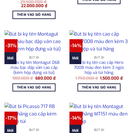
29.500.000
₫
1.800
Giá
Giá
22.000.000
₫
gốc
hiện
là:
tại
THÊM VÀO GIỎ HÀNG
29.500.000 ₫.
là:
22.000.000 ₫.
-31%
-14%
BÚT BI
BÚT BI
Mới
Mới
Bút bi ký tên Montagut 068
Bút bi ký tên cao cấp Hero
màu bạc dập vân cao cấp
7008 màu đen kèm 3 ngòi,
(kèm hộp đựng và túi)
hộp và túi hãng
Giá
Giá
Giá
Giá
980.000
₫
680.000
₫
1.750.000
₫
1.500.000
₫
gốc
hiện
gốc
hiện
là:
tại
là:
tại
THÊM VÀO GIỎ HÀNG
THÊM VÀO GIỎ HÀNG
980.000 ₫.
là:
1.750.000 ₫.
là:
680.000 ₫.
1.500
-17%
-14%
BÚT BI
BÚT BI
Mới
Mới