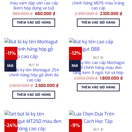
màu xám dập vân cao cấp
chính hãng M015 màu trắng
(kèm hộp đựng và túi)
cao cấp
Giá
Giá
Giá
Giá
980.000
₫
680.000
₫
2.390.000
₫
2.100.000
₫
gốc
hiện
gốc
hiện
là:
tại
là:
tại
THÊM VÀO GIỎ HÀNG
THÊM VÀO GIỎ HÀNG
980.000 ₫.
là:
2.390.000 ₫.
là:
680.000 ₫.
2.100
-11%
-12%
BÚT BI
Bút ký tên cao cấp Montagut
BÚT BI
Mới
Mới
088 chính hãng màu đen
Bút bi ký tên Montagut 254
tặng kèm 3 ngòi, túi và hộp
chính hãng hộp gỗ đính đá
Giá
Giá
2.050.000
₫
1.800.000
₫
cao cấp
gốc
hiện
Giá
Giá
2.800.000
₫
2.500.000
₫
là:
tại
THÊM VÀO GIỎ HÀNG
gốc
hiện
2.050.000 ₫.
là:
là:
tại
1.80
THÊM VÀO GIỎ HÀNG
2.800.000 ₫.
là:
2.500.000 ₫.
-24%
-9%
BÚT BI