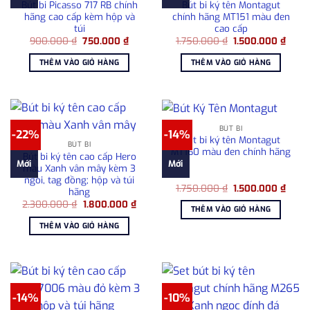
Bút bi Picasso 717 RB chính
Bút bi ký tên Montagut
hãng cao cấp kèm hộp và
chính hãng MT151 màu đen
túi
cao cấp
Giá
Giá
Giá
Giá
900.000
₫
750.000
₫
1.750.000
₫
1.500.000
₫
gốc
hiện
gốc
hiện
là:
tại
là:
tại
THÊM VÀO GIỎ HÀNG
THÊM VÀO GIỎ HÀNG
900.000 ₫.
là:
1.750.000 ₫.
là:
750.000 ₫.
1.500
BÚT BI
-22%
-14%
Bút bi ký tên Montagut
BÚT BI
MT160 màu đen chính hãng
Bút bi ký tên cao cấp Hero
Mới
Mới
màu Xanh vân mây kèm 3
ngòi, tag đồng; hộp và túi
Giá
Giá
1.750.000
₫
1.500.000
₫
hãng
gốc
hiện
Giá
Giá
2.300.000
₫
1.800.000
₫
là:
tại
THÊM VÀO GIỎ HÀNG
gốc
hiện
1.750.000 ₫.
là:
là:
tại
1.500
THÊM VÀO GIỎ HÀNG
2.300.000 ₫.
là:
1.800.000 ₫.
-14%
-10%