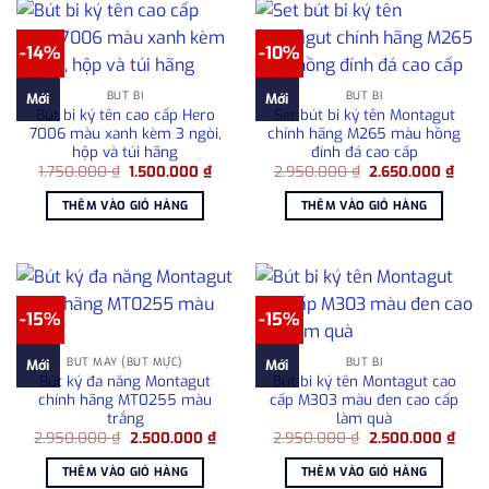
-14%
-10%
BÚT BI
BÚT BI
Mới
Mới
Bút bi ký tên cao cấp Hero
Set bút bi ký tên Montagut
7006 màu xanh kèm 3 ngòi,
chính hãng M265 màu hồng
hộp và túi hãng
đính đá cao cấp
Giá
Giá
Giá
Giá
1.750.000
₫
1.500.000
₫
2.950.000
₫
2.650.000
₫
gốc
hiện
gốc
hiện
là:
tại
là:
tại
THÊM VÀO GIỎ HÀNG
THÊM VÀO GIỎ HÀNG
1.750.000 ₫.
là:
2.950.000 ₫.
là:
1.500.000 ₫.
2.65
-15%
-15%
BÚT MÁY (BÚT MỰC)
BÚT BI
Mới
Mới
Bút ký đa năng Montagut
Bút bi ký tên Montagut cao
chính hãng MT0255 màu
cấp M303 màu đen cao cấp
trắng
làm quà
Giá
Giá
Giá
Giá
2.950.000
₫
2.500.000
₫
2.950.000
₫
2.500.000
₫
gốc
hiện
gốc
hiện
là:
tại
là:
tại
THÊM VÀO GIỎ HÀNG
THÊM VÀO GIỎ HÀNG
2.950.000 ₫.
là:
2.950.000 ₫.
là: