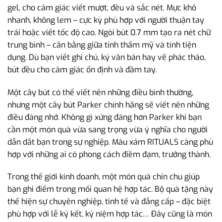
gel, cho cảm giác viết mượt, đều và sắc nét. Mực khô
nhanh, không lem – cực kỳ phù hợp với người thuận tay
trái hoặc viết tốc độ cao. Ngòi bút 0.7 mm tạo ra nét chữ
trung bình – cân bằng giữa tính thẩm mỹ và tính tiện
dụng. Dù bạn viết ghi chú, ký văn bản hay vẽ phác thảo,
bút đều cho cảm giác ổn định và đầm tay.
Một cây bút có thể viết nên những điều bình thường,
nhưng một cây bút Parker chính hãng sẽ viết nên những
điều đáng nhớ. Không gì xứng đáng hơn Parker khi bạn
cần một món quà vừa sang trọng vừa ý nghĩa cho người
dẫn dắt bạn trong sự nghiệp. Màu xám RITUALS càng phù
hợp với những ai có phong cách điềm đạm, trưởng thành.
Trong thế giới kinh doanh, một món quà chỉn chu giúp
bạn ghi điểm trong mối quan hệ hợp tác. Bộ quà tặng này
thể hiện sự chuyên nghiệp, tinh tế và đẳng cấp – đặc biệt
phù hợp với lễ ký kết, kỷ niệm hợp tác… Đây cũng là món