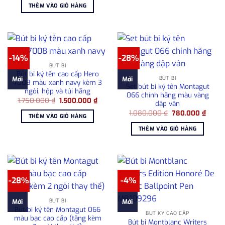
là:
tại
THÊM VÀO GIỎ HÀNG
2.150.000 ₫.
là:
1.800.000 ₫.
-14%
-28%
BÚT BI
Bút bi ký tên cao cấp Hero
BÚT BI
Mới
Mới
7008 màu xanh navy kèm 3
Set bút bi ký tên Montagut
ngòi, hộp và túi hãng
066 chính hãng màu vàng
Giá
Giá
1.750.000
₫
1.500.000
₫
dập vân
gốc
hiện
Giá
Giá
là:
tại
1.080.000
₫
780.000
₫
THÊM VÀO GIỎ HÀNG
gốc
hiện
1.750.000 ₫.
là:
là:
tại
1.500.000 ₫.
THÊM VÀO GIỎ HÀNG
1.080.000 ₫.
là:
780.0
-28%
-4%
BÚT BI
Mới
Mới
Bút bi ký tên Montagut 066
BÚT KÝ CAO CẤP
màu bạc cao cấp (tặng kèm
Bút bi Montblanc Writers