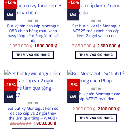
-12%
-12%
Mới
Mới
BÚT BI
BÚT BI
Bút ký tên cao cấp Montagut
Set bút bi ký tên Montagut
088 chính hãng màu xanh
MT525 màu xanh cao cấp
navy tặng kèm 3 ngòi, túi và
kèm 2 ngòi và bao da
hộp
Giá
Giá
Giá
Giá
2.050.000
₫
1.800.000
₫
2.850.000
₫
2.500.000
₫
gốc
hiện
gốc
hiện
là:
tại
là:
tại
THÊM VÀO GIỎ HÀNG
THÊM VÀO GIỎ HÀNG
2.050.000 ₫.
là:
2.850.000 ₫.
là:
1.800.000 ₫.
2.50
-16%
-9%
BÚT BI
Bút bi ký tên Montagut cao
Mới
Mới
cấp MT210 màu đen
BÚT BI
Set bút ký Montagut kèm sổ
Giá
Giá
2.300.000
₫
2.100.000
₫
gốc
hiện
da cao cấp và 2 ngòi thay
là:
tại
thế làm quà tặng – WA087
THÊM VÀO GIỎ HÀNG
2.300.000 ₫.
là:
Giá
Giá
2.150.000
₫
1.800.000
₫
2.100
gốc
hiện