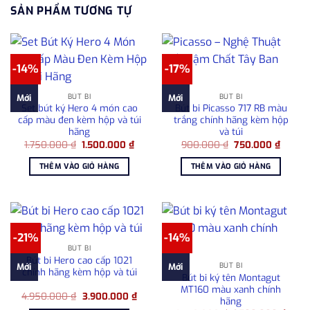
SẢN PHẨM TƯƠNG TỰ
-14%
-17%
BÚT BI
BÚT BI
Mới
Mới
Set bút ký Hero 4 món cao
Bút bi Picasso 717 RB màu
cấp màu đen kèm hộp và túi
trắng chính hãng kèm hộp
hãng
và túi
Giá
Giá
Giá
Giá
1.750.000
₫
1.500.000
₫
900.000
₫
750.000
₫
gốc
hiện
gốc
hiện
là:
tại
là:
tại
THÊM VÀO GIỎ HÀNG
THÊM VÀO GIỎ HÀNG
1.750.000 ₫.
là:
900.000 ₫.
là:
1.500.000 ₫.
750.00
-21%
-14%
BÚT BI
Bút bi Hero cao cấp 1021
BÚT BI
Mới
Mới
chính hãng kèm hộp và túi
Bút bi ký tên Montagut
MT160 màu xanh chính
Giá
Giá
4.950.000
₫
3.900.000
₫
hãng
gốc
hiện