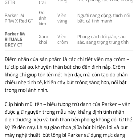
GTTB
trai
Đỏ
Parker IM
Viền
Người năng động, thích nổi
ánh
PRM X Red GT
vàng
bật, cá tính mạnh
kim
Parker IM
Xám
Viền
Phong cách tối giản, sâu
RITUALS
khói
crôm
sắc, sang trọng trung tính
GREY CT
Điểm nhấn của sản phẩm là các chi tiết viền mạ crôm –
từ clip cài áo, khuyên thân bút cho đến đỉnh nắp. Crôm
không chỉ giúp tôn lên nét hiện đại, mà còn tạo độ phản
chiếu nhẹ tinh tế, khiến cây bút trông sáng hơn, nổi bật
trong mọi ánh nhìn.
Clip hình mũi tên – biểu tượng trứ danh của Parker – vẫn
được giữ nguyên trong mẫu này, khẳng định tính nhận
diện thương hiệu và tinh thần tiên phong không đổi từ thế
kỷ 19 đến nay. Là sự giao thoa giữa bút bi tiện lợi và bút
máy nghệ thuật, bút lông bi Parker sử dụng mực dạng