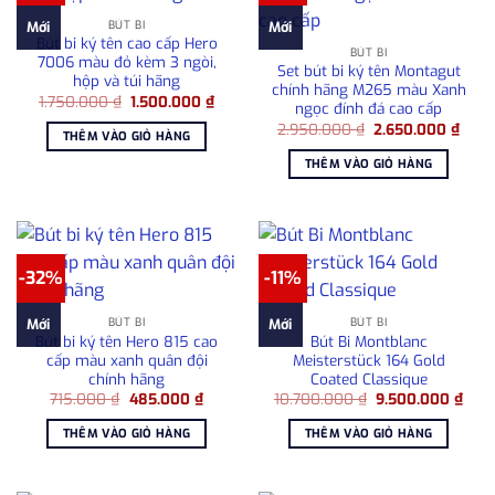
BÚT BI
Mới
Mới
Bút bi ký tên cao cấp Hero
BÚT BI
7006 màu đỏ kèm 3 ngòi,
Set bút bi ký tên Montagut
hộp và túi hãng
chính hãng M265 màu Xanh
Giá
Giá
1.750.000
₫
1.500.000
₫
ngọc đính đá cao cấp
gốc
hiện
Giá
Giá
là:
tại
2.950.000
₫
2.650.000
₫
THÊM VÀO GIỎ HÀNG
gốc
hiện
1.750.000 ₫.
là:
là:
tại
1.500.000 ₫.
THÊM VÀO GIỎ HÀNG
2.950.000 ₫.
là:
2.65
-32%
-11%
BÚT BI
BÚT BI
Mới
Mới
Bút bi ký tên Hero 815 cao
Bút Bi Montblanc
cấp màu xanh quân đội
Meisterstück 164 Gold
chính hãng
Coated Classique
Giá
Giá
Giá
Giá
715.000
₫
485.000
₫
10.700.000
₫
9.500.000
₫
gốc
hiện
gốc
hiện
là:
tại
là:
tại
THÊM VÀO GIỎ HÀNG
THÊM VÀO GIỎ HÀNG
715.000 ₫.
là:
10.700.000 ₫.
là:
485.000 ₫.
9.50