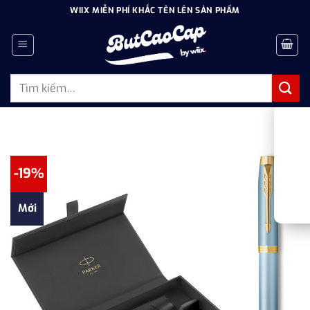
Bỏ
WIIX MIỄN PHÍ KHẮC TÊN LÊN SẢN PHẨM
qua
nội
dung
Tìm
kiếm:
-19%
Mới