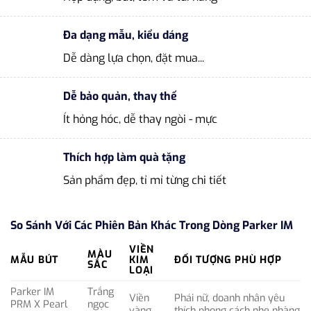
Đa dạng mẫu, kiểu dáng
Dễ dàng lựa chọn, đặt mua...
Dễ bảo quản, thay thế
Ít hỏng hóc, dễ thay ngòi - mực
Thích hợp làm quà tặng
Sản phẩm đẹp, tỉ mỉ từng chi tiết
So Sánh Với Các Phiên Bản Khác Trong Dòng Parker IM
VIỀN
MÀU
MẪU BÚT
KIM
ĐỐI TƯỢNG PHÙ HỢP
SẮC
LOẠI
Parker IM
Trắng
Viền
Phái nữ, doanh nhân yêu
PRM X Pearl
ngọc
vàng
thích phong cách nhẹ nhàng