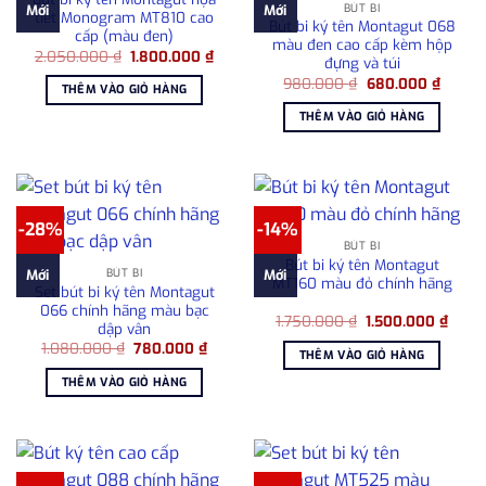
BÚT BI
Mới
Mới
tiết Monogram MT810 cao
Bút bi ký tên Montagut 068
cấp (màu đen)
màu đen cao cấp kèm hộp
Giá
Giá
2.050.000
₫
1.800.000
₫
đựng và túi
gốc
hiện
Giá
Giá
là:
tại
980.000
₫
680.000
₫
THÊM VÀO GIỎ HÀNG
gốc
hiện
2.050.000 ₫.
là:
là:
tại
1.800.000 ₫.
THÊM VÀO GIỎ HÀNG
980.000 ₫.
là:
680.00
-28%
-14%
BÚT BI
Bút bi ký tên Montagut
BÚT BI
Mới
Mới
MT160 màu đỏ chính hãng
Set bút bi ký tên Montagut
066 chính hãng màu bạc
Giá
Giá
1.750.000
₫
1.500.000
₫
dập vân
gốc
hiện
Giá
Giá
1.080.000
₫
780.000
₫
là:
tại
THÊM VÀO GIỎ HÀNG
gốc
hiện
1.750.000 ₫.
là:
là:
tại
1.500
THÊM VÀO GIỎ HÀNG
1.080.000 ₫.
là:
780.000 ₫.