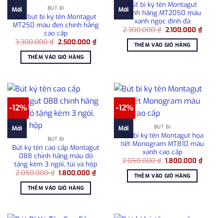
Bút bi ký tên Montagut
BÚT BI
Mới
Mới
chính hãng MT2050 màu
Set bút bi ký tên Montagut
xanh ngọc đính đá
MT250 màu đen chính hãng
Giá
Giá
2.300.000
₫
2.100.000
₫
cao cấp
gốc
hiện
Giá
Giá
3.300.000
₫
2.500.000
₫
là:
tại
THÊM VÀO GIỎ HÀNG
gốc
hiện
2.300.000 ₫.
là:
là:
tại
2.100
THÊM VÀO GIỎ HÀNG
3.300.000 ₫.
là:
2.500.000 ₫.
-12%
-12%
BÚT BI
Mới
Mới
Bút bi ký tên Montagut họa
BÚT BI
tiết Monogram MT810 màu
Bút ký tên cao cấp Montagut
xanh cao cấp
088 chính hãng màu đỏ
Giá
Giá
2.050.000
₫
1.800.000
₫
tặng kèm 3 ngòi, túi và hộp
gốc
hiện
Giá
Giá
2.050.000
₫
1.800.000
₫
là:
tại
THÊM VÀO GIỎ HÀNG
gốc
hiện
2.050.000 ₫.
là:
là:
tại
1.80
THÊM VÀO GIỎ HÀNG
2.050.000 ₫.
là:
1.800.000 ₫.