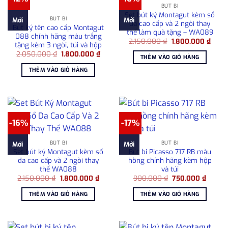
BÚT BI
Set bút ký Montagut kèm sổ
BÚT BI
Mới
Mới
da cao cấp và 2 ngòi thay
Bút ký tên cao cấp Montagut
thế làm quà tặng – WA089
088 chính hãng màu trắng
Giá
Giá
2.150.000
₫
1.800.000
₫
tặng kèm 3 ngòi, túi và hộp
gốc
hiện
Giá
Giá
2.050.000
₫
1.800.000
₫
là:
tại
THÊM VÀO GIỎ HÀNG
gốc
hiện
2.150.000 ₫.
là:
là:
tại
1.800
THÊM VÀO GIỎ HÀNG
2.050.000 ₫.
là:
1.800.000 ₫.
-16%
-17%
BÚT BI
BÚT BI
Mới
Mới
Set bút ký Montagut kèm sổ
Bút bi Picasso 717 RB màu
da cao cấp và 2 ngòi thay
hồng chính hãng kèm hộp
thế WA088
và túi
Giá
Giá
Giá
Giá
2.150.000
₫
1.800.000
₫
900.000
₫
750.000
₫
gốc
hiện
gốc
hiện
là:
tại
là:
tại
THÊM VÀO GIỎ HÀNG
THÊM VÀO GIỎ HÀNG
2.150.000 ₫.
là:
900.000 ₫.
là:
1.800.000 ₫.
750.00