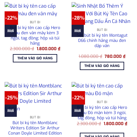
-22%
-28%
BÚT BI
Bút bi ký tên cao cấp Hero
BÚT BI
Mới
Mới
màu đen vân mây kèm 3
Set bút bi ký tên Montagut
ngòi, tag đồng; hộp và túi
066 chính hãng màu đen
hãng
dập vân
Giá
Giá
2.300.000
₫
1.800.000
₫
gốc
hiện
Giá
Giá
là:
tại
1.080.000
₫
780.000
₫
THÊM VÀO GIỎ HÀNG
gốc
hiện
2.300.000 ₫.
là:
là:
tại
1.800.000 ₫.
THÊM VÀO GIỎ HÀNG
1.080.000 ₫.
là:
780.0
-25%
-22%
BÚT BI
Bút bi ký tên cao cấp Hero
Mới
Mới
màu Đỏ mận kèm 3 ngòi,
tag đồng, hộp và túi hãng
BÚT BI
Bút bi ký tên Montblanc
Giá
Giá
2.300.000
₫
1.800.000
₫
gốc
hiện
Writers Edition Sir Arthur
là:
tại
Conan Doyle Limited Edition
2.300.000 ₫.
là:
THÊM VÀO GIỎ HÀNG