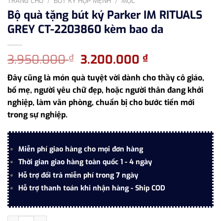
TRANG CHỦ
/
BÚT KÝ HỢP MỆNH
/
MỘC
Bộ quà tặng bút ký Parker IM RITUALS
GREY CT-2203860 kèm bao da
Giá
Giá
3.950.000
3.200.000
₫
₫
gốc
hiện
Đây cũng là món quà tuyệt vời dành cho thầy cô giáo,
là:
tại
bố mẹ, người yêu chữ đẹp, hoặc người thân đang khởi
3.950.000 ₫.
là:
nghiệp, làm văn phòng, chuẩn bị cho bước tiến mới
3.200.000 ₫.
trong sự nghiệp.
Miễn phí giao hàng cho mọi đơn hàng
Thời gian giao hàng toàn quốc 1 - 4 ngày
Hỗ trợ đổi trả miễn phí trong 7 ngày
Hỗ trợ thanh toán khi nhận hàng - Ship COD
Bộ quà tặng bút ký Parker IM RITUALS GREY CT-2203860 kèm ba