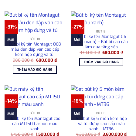
2.500.000 ₫.
2.50
-31%
-27%
BÚT BI
Bút bi ký tên Montagut 06
BÚT BI
Mới
Mới
(màu xanh) – Bút bi cao cấp
Bút bi ký tên Montagut 068
làm quà tặng sếp
màu đen dập vân cao cấp
Giá
Giá
930.000
₫
680.000
₫
kèm hộp đựng và túi
gốc
hiện
Giá
Giá
980.000
₫
680.000
₫
là:
tại
THÊM VÀO GIỎ HÀNG
gốc
hiện
930.000 ₫.
là:
là:
tại
680.00
THÊM VÀO GIỎ HÀNG
980.000 ₫.
là:
680.000 ₫.
-14%
-16%
BÚT BI
BÚT BI
Mới
Mới
Bút bi ký tên Montagut cao
Set bút ký 5 món kèm hộp
cấp MT150 Carbon màu
và túi đựng cao cấp màu
xanh
xanh – MT36
Giá
Giá
Giá
Giá
1.750.000
₫
1.500.000
₫
4.300.000
₫
3.600.000
₫