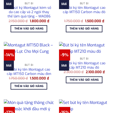
BÚT BI
BÚT BI
Mới
Mới
Set bút ký Montagut kèm sổ
Bút bi ký tên Montagut cao
da cao cấp và 2 ngòi thay
cấp MT150 Carbon màu đỏ
thế làm quà tặng – WA086
Giá
Giá
Giá
Giá
2.150.000
₫
1.800.000
₫
1.750.000
₫
1.500.000
₫
gốc
hiện
gốc
hiện
là:
tại
là:
tại
THÊM VÀO GIỎ HÀNG
THÊM VÀO GIỎ HÀNG
2.150.000 ₫.
là:
1.750.000 ₫.
là:
1.800.000 ₫.
1.500
-14%
-9%
BÚT BI
Bút bi ký tên Montagut cao
BÚT BI
Mới
Mới
cấp MT210 màu đỏ
Bút bi ký tên Montagut cao
Giá
Giá
2.300.000
₫
2.100.000
₫
cấp MT150 Carbon màu đen
gốc
hiện
Giá
Giá
1.750.000
₫
1.500.000
₫
là:
tại
THÊM VÀO GIỎ HÀNG
gốc
hiện
2.300.000 ₫.
là:
là:
tại
2.100
THÊM VÀO GIỎ HÀNG
1.750.000 ₫.
là:
1.500.000 ₫.
-12%
-16%