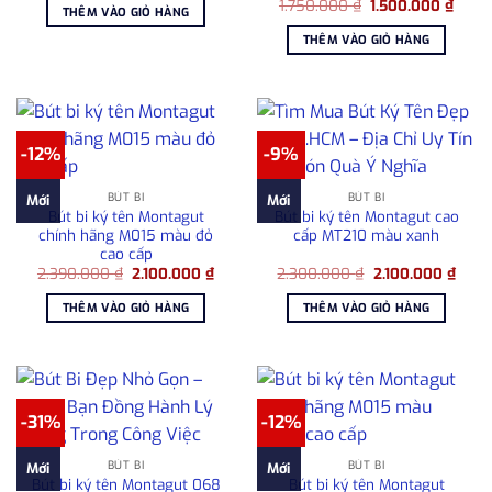
Giá
Giá
là:
tại
1.750.000
₫
1.500.000
₫
THÊM VÀO GIỎ HÀNG
gốc
hiện
4.950.000 ₫.
là:
là:
tại
3.900.000 ₫.
THÊM VÀO GIỎ HÀNG
1.750.000 ₫.
là:
1.500
-12%
-9%
BÚT BI
BÚT BI
Mới
Mới
Bút bi ký tên Montagut
Bút bi ký tên Montagut cao
chính hãng M015 màu đỏ
cấp MT210 màu xanh
cao cấp
Giá
Giá
Giá
Giá
2.390.000
₫
2.100.000
₫
2.300.000
₫
2.100.000
₫
gốc
hiện
gốc
hiện
là:
tại
là:
tại
THÊM VÀO GIỎ HÀNG
THÊM VÀO GIỎ HÀNG
2.390.000 ₫.
là:
2.300.000 ₫.
là:
2.100.000 ₫.
2.100
-31%
-12%
BÚT BI
BÚT BI
Mới
Mới
Bút bi ký tên Montagut 068
Bút bi ký tên Montagut