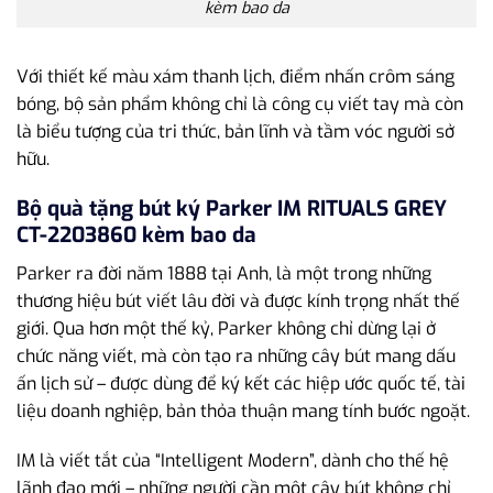
kèm bao da
Với thiết kế màu xám thanh lịch, điểm nhấn crôm sáng
bóng, bộ sản phẩm không chỉ là công cụ viết tay mà còn
là biểu tượng của tri thức, bản lĩnh và tầm vóc người sở
hữu.
Bộ quà tặng bút ký Parker IM RITUALS GREY
CT-2203860 kèm bao da
Parker ra đời năm 1888 tại Anh, là một trong những
thương hiệu bút viết lâu đời và được kính trọng nhất thế
giới. Qua hơn một thế kỷ, Parker không chỉ dừng lại ở
chức năng viết, mà còn tạo ra những cây bút mang dấu
ấn lịch sử – được dùng để ký kết các hiệp ước quốc tế, tài
liệu doanh nghiệp, bản thỏa thuận mang tính bước ngoặt.
IM là viết tắt của “Intelligent Modern”, dành cho thế hệ
lãnh đạo mới – những người cần một cây bút không chỉ