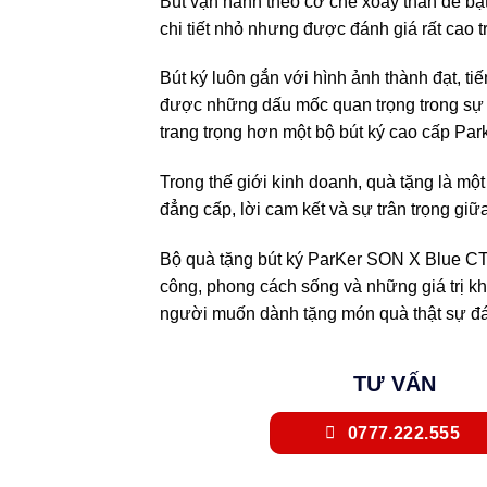
Bút vận hành theo cơ chế xoay thân để bật
chi tiết nhỏ nhưng được đánh giá rất cao tr
Bút ký luôn gắn với hình ảnh thành đạt, ti
được những dấu mốc quan trọng trong sự 
trang trọng hơn một bộ bút ký cao cấp Park
Trong thế giới kinh doanh, quà tặng là một
đẳng cấp, lời cam kết và sự trân trọng giữ
Bộ quà tặng bút ký ParKer SON X Blue CT
công, phong cách sống và những giá trị kh
người muốn dành tặng món quà thật sự đá
TƯ VẤN
0777.222.555