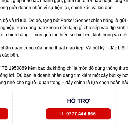
 ngòi, giúp thao tác nhanh gọn, giảm rủi ro rơi nắp hoặc lỏng k
ong giới doanh nhân vì sự tiện lợi, chính xác và kín đáo.
ến bộ và trí tuệ. Do đó, tặng bút Parker Sonnet chính hãng là g
nghiệp. Bạn đang băn khoăn nên tặng gì cho sếp vào dịp sinh 
er chính hãng – món quà thể hiện sự biết ơn, kính trọng và niềm 
 phần quan trọng của nghệ thuật giao tiếp. Và bút ký – đặc biệ
a các bên.
 TB 1950889 kèm bao da không chỉ là món đồ dùng thông thườ
ông lời. Dù bạn là doanh nhân đang tìm kiếm một cây bút ký hợ
ng nhớ cho người quan trọng – đây chính là lựa chọn hoàn hả
HỖ TRỢ
0777.444.666