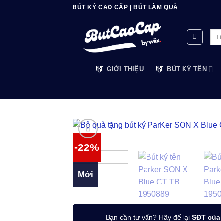
Bỏ
BÚT KÝ CAO CẤP | BÚT LÀM QUÀ
qua
nội
Tìm
dung
kiế
GIỚI THIỆU
BÚT KÝ TÊN
-22%
Mới
Bạn cần tư vấn? Hãy để lại
SĐT của