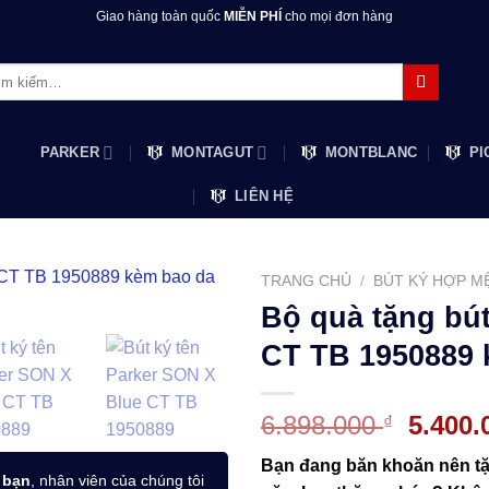
Giao hàng toàn quốc
MIỄN PHÍ
cho mọi đơn hàng
m:
PARKER
MONTAGUT
MONTBLANC
PI
LIÊN HỆ
TRANG CHỦ
/
BÚT KÝ HỢP M
Bộ quà tặng bú
CT TB 1950889 
Giá
6.898.000
5.400
₫
gốc
Bạn đang băn khoăn nên tặn
là:
 bạn
, nhân viên của chúng tôi