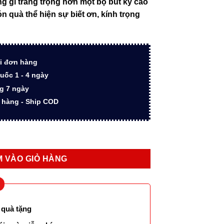
 gì trang trọng hơn một bộ bút ký cao
000 ₫.
là:
n quà thể hiện sự biết ơn, kính trọng
5.400.000 ₫.
i đơn hàng
uốc 1 - 4 ngày
ng 7 ngày
n hàng - Ship COD
N X Blue CT TB 1950889 kèm bao da số lượng
 VÀO GIỎ HÀNG
 quà tặng