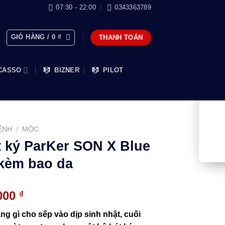
07:30 - 22:00
0343363789
GIỎ HÀNG /
0
₫
THANH TOÁN
CASSO
BIZNER
PILOT
ỆNH
/
MỘC
t ký ParKer SON X Blue
kèm bao da
Giá
.000
₫
hiện
g gì cho sếp vào dịp sinh nhật, cuối
tại