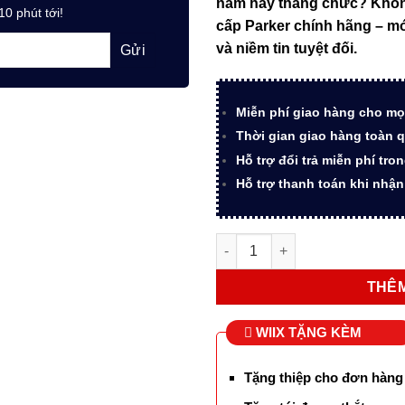
năm hay thăng chức? Không
6.898.
10 phút tới!
cấp Parker chính hãng – mó
và niềm tin tuyệt đối.
Miễn phí giao hàng cho mọ
Thời gian giao hàng toàn q
Hỗ trợ đổi trả miễn phí tro
Hỗ trợ thanh toán khi nhậ
Bộ quà tặng bút ký ParKer SO
THÊM
WIIX TẶNG KÈM
Tặng thiệp cho đơn hàng