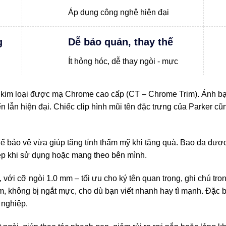
Áp dụng công nghệ hiện đại
g
Dễ bảo quản, thay thế
Ít hỏng hóc, dễ thay ngòi - mực
 kim loại được mạ Chrome cao cấp (CT – Chrome Trim). Ánh bạc 
n lẫn hiện đại. Chiếc clip hình mũi tên đặc trưng của Parker 
ể bảo vệ vừa giúp tăng tính thẩm mỹ khi tặng quà. Bao da được 
p khi sử dụng hoặc mang theo bên mình.
 với cỡ ngòi 1.0 mm – tối ưu cho ký tên quan trọng, ghi chú tron
lem, không bị ngắt mực, cho dù bạn viết nhanh hay tì mạnh. Đặc
 nghiệp.