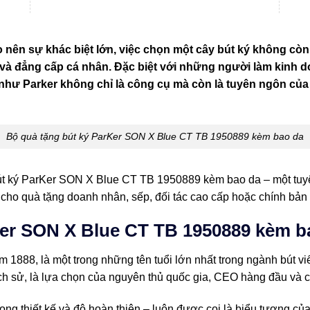
o nên sự khác biệt lớn, việc chọn một cây bút ký không còn
và đẳng cấp cá nhân. Đặc biệt với những người làm kinh d
như Parker không chỉ là công cụ mà còn là tuyên ngôn của
Bộ quà tặng bút ký ParKer SON X Blue CT TB 1950889 kèm bao da
 bút ký ParKer SON X Blue CT TB 1950889 kèm bao da – một tu
 cho quà tặng doanh nhân, sếp, đối tác cao cấp hoặc chính bản 
Ker SON X Blue CT TB 1950889 kèm b
1888, là một trong những tên tuổi lớn nhất trong ngành bút vi
lịch sử, là lựa chọn của nguyên thủ quốc gia, CEO hàng đầu và 
rong thiết kế và độ hoàn thiện – luôn được coi là biểu tượng c