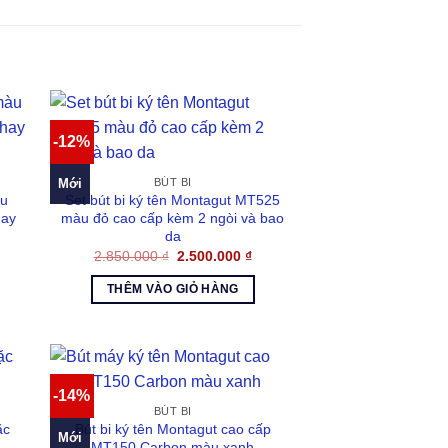
-12%
Mới
BÚT BI
àu
Set bút bi ký tên Montagut MT525
hay
màu đỏ cao cấp kèm 2 ngòi và bao
da
á
Giá
Giá
2.850.000
₫
2.500.000
₫
n
gốc
hiện
là:
tại
THÊM VÀO GIỎ HÀNG
2.850.000 ₫.
là:
.000 ₫.
2.500.000 ₫.
-14%
BÚT BI
ặc
Bút bi ký tên Montagut cao cấp
Mới
MT150 Carbon màu xanh