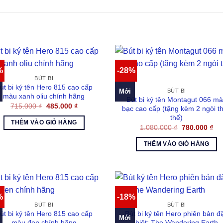
%
-28%
BÚT BI
út bi ký tên Hero 815 cao cấp
Mới
BÚT BI
màu xanh oliu chính hãng
Bút bi ký tên Montagut 066 m
Giá
Giá
715.000
₫
485.000
₫
bạc cao cấp (tặng kèm 2 ngòi t
gốc
hiện
thế)
là:
tại
THÊM VÀO GIỎ HÀNG
715.000 ₫.
là:
Giá
Gi
1.080.000
₫
780.000
₫
485.000 ₫.
gốc
hiệ
là:
tại
THÊM VÀO GIỎ HÀNG
1.080.000 ₫.
là:
780
%
-18%
BÚT BI
BÚT BI
út bi ký tên Hero 815 cao cấp
Bút bi ký tên Hero phiên bản đ
Mới
màu đen chính hãng
biệt: The Wandering Earth