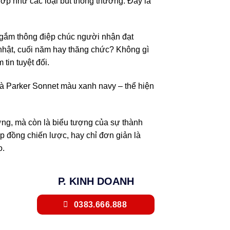
hớp như các loại bút thông thường. Đây là
ửi gắm thông điệp chúc người nhận đạt
nhật, cuối năm hay thăng chức? Không gì
tin tuyệt đối.
t là Parker Sonnet màu xanh navy – thể hiện
ng, mà còn là biểu tượng của sự thành
p đồng chiến lược, hay chỉ đơn giản là
o.
P. KINH DOANH
0383.666.888