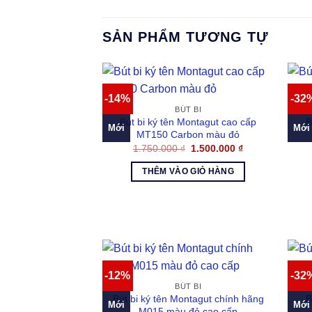
SẢN PHẨM TƯƠNG TỰ
-14%
-32
BÚT BI
Bút bi ký tên Montagut cao cấp
B
Mới
Mới
MT150 Carbon màu đỏ
Giá
Giá
1.750.000
₫
1.500.000
₫
gốc
hiện
là:
tại
THÊM VÀO GIỎ HÀNG
1.750.000 ₫.
là:
1.500.000 ₫.
-12%
-32
BÚT BI
Bút bi ký tên Montagut chính hãng
B
Mới
Mới
M015 màu đỏ cao cấp