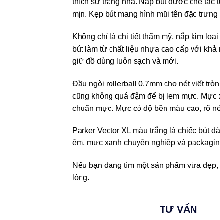
thích sự trang nhã. Nắp bút được chế tác 
mịn. Kẹp bút mang hình mũi tên đặc trưng 
Không chỉ là chi tiết thẩm mỹ, nắp kim lo
bút làm từ chất liệu nhựa cao cấp với khả
giữ đồ dùng luôn sạch và mới.
Đầu ngòi rollerball 0.7mm cho nét viết tr
cũng không quá đậm để bị lem mực. Mực xa
chuẩn mực. Mực có độ bền màu cao, rõ nét
Parker Vector XL màu trắng là chiếc bút d
êm, mực xanh chuyên nghiệp và packaging 
Nếu bạn đang tìm một sản phẩm vừa đẹp, v
lòng.
TƯ VẤN