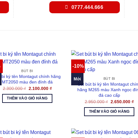
0777.444.666
%
-10%
BÚT BI
 bi ký tên Montagut chính hãng
Mới
BÚT BI
MT2050 màu đen đính đá
Set bút bi ký tên Montagut chí
Giá
Giá
2.300.000
₫
2.100.000
₫
hãng M265 màu Xanh ngọc đí
gốc
hiện
đá cao cấp
là:
tại
THÊM VÀO GIỎ HÀNG
2.300.000 ₫.
là:
Giá
Gi
2.950.000
₫
2.650.000
₫
2.100.000 ₫.
gốc
hi
là:
tại
THÊM VÀO GIỎ HÀNG
2.950.000 ₫.
là:
2.