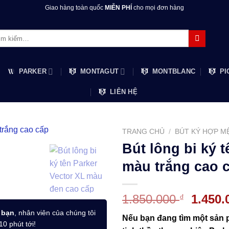
Giao hàng toàn quốc
MIỄN PHÍ
cho mọi đơn hàng
m:
PARKER
MONTAGUT
MONTBLANC
PI
LIÊN HỆ
TRANG CHỦ
/
BÚT KÝ HỢP M
Bút lông bi ký 
màu trắng cao 
Giá
1.850.000
1.450
₫
gốc
 bạn
, nhân viên của chúng tôi
Nếu bạn đang tìm một sản
là:
10 phút tới!