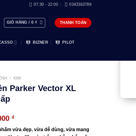
07:30 - 22:00
0343363789
GIỎ HÀNG /
0
₫
THANH TOÁN
CASSO
BIZNER
PILOT
ỆNH
/
KIM
tên Parker Vector XL
cấp
Giá
.000
₫
hiện
 phẩm vừa đẹp, vừa dễ dùng, vừa mang
tại