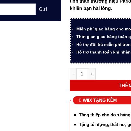
tinh thần thương hiệu Park
1.850.
khiến bạn hài lòng.
Miễn phí giao hàng cho mọ
Thời gian giao hàng toàn q
Hỗ trợ đổi trả miễn phí tro
Hỗ trợ thanh toán khi nhậ
Bút lông bi ký tên Parker Vec
THÊM
WIIX TẶNG KÈM
Tặng thiệp cho đơn hàng
Tặng túi đựng, thắt nơ, g