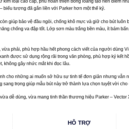
từ kim loại cao cấp, phủ hoàn thiện bóng loáng tạo nên điểm nh
– biểu tượng đã gắn liền với Parker hơn một thế kỷ.
ại còn giúp bảo vệ đầu ngòi, chống khô mực và giữ cho bút luôn
 năng chống va đập tốt. Lớp sơn màu trắng bền màu, ít bám bẩn,
òn, vừa phải, phù hợp hầu hết phong cách viết của người dùng 
nh được sử dụng rộng rãi trong văn phòng, phù hợp ký kết hồ 
, không gây nhức mắt khi đọc lâu.
ành cho những ai muốn sở hữu sự tinh tế đơn giản nhưng vẫn nổ
sang trọng giúp mẫu bút này trở thành lựa chọn tuyệt vời cho 
ừa dễ dùng, vừa mang tinh thần thương hiệu Parker – Vector 
HỖ TRỢ