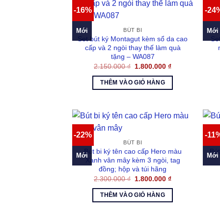
-16%
-24
Mới
Mới
BÚT BI
Set bút ký Montagut kèm sổ da cao
Se
cấp và 2 ngòi thay thế làm quà
tặng – WA087
Giá
Giá
2.150.000
₫
1.800.000
₫
gốc
hiện
là:
tại
THÊM VÀO GIỎ HÀNG
2.150.000 ₫.
là:
1.800.000 ₫.
-22%
-11
BÚT BI
Bút bi ký tên cao cấp Hero màu
Bút
Mới
Mới
Xanh vân mây kèm 3 ngòi, tag
đồng; hộp và túi hãng
Giá
Giá
2.300.000
₫
1.800.000
₫
gốc
hiện
là:
tại
THÊM VÀO GIỎ HÀNG
2.300.000 ₫.
là:
1.800.000 ₫.