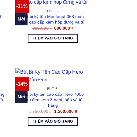
-31%
BÚT BI
6
Bút bi ký tên Montagut 068 màu
Mới
đen cao cấp kèm hộp đựng và túi
á
Giá
Giá
980.000
₫
680.000
₫
n
gốc
hiện
là:
tại
THÊM VÀO GIỎ HÀNG
980.000 ₫.
là:
.000 ₫.
680.000 ₫.
-14%
BÚT BI
ãng
Bút bi ký tên cao cấp Hero 7006
Mới
đá
màu đen kèm 3 ngòi, hộp và túi
hãng
á
ện
Giá
Giá
1.750.000
₫
1.500.000
₫
gốc
hiện
là:
tại
THÊM VÀO GIỎ HÀNG
100.000 ₫.
1.750.000 ₫.
là:
1.500.000 ₫.