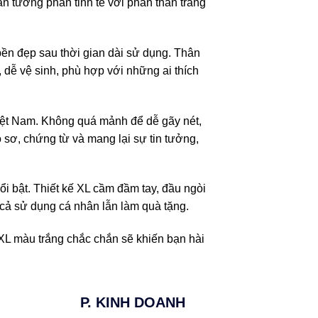
ấn tương phản tinh tế với phần thân trắng
 bền đẹp sau thời gian dài sử dụng. Thân
 dễ vệ sinh, phù hợp với những ai thích
Việt Nam. Không quá mảnh để dễ gãy nét,
sơ, chứng từ và mang lại sự tin tưởng,
i bật. Thiết kế XL cầm đầm tay, đầu ngòi
cả sử dụng cá nhân lẫn làm quà tặng.
XL màu trắng chắc chắn sẽ khiến bạn hài
P. KINH DOANH