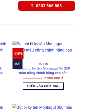
0383.666.888
-24%
Mới
BÚT BI
nh
Set bút bi ký tên Montagut MT250
nh
màu trắng chính hãng cao cấp
Giá
Giá
3.300.000
₫
2.500.000
₫
gốc
hiện
á
là:
tại
ện
THÊM VÀO GIỎ HÀNG
3.300.000 ₫.
là:
2.500.000 ₫.
650.000 ₫.