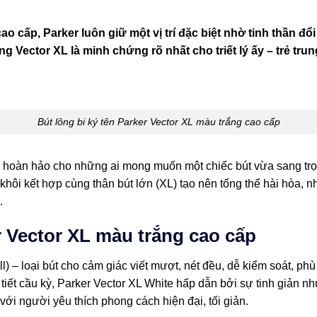
o cấp, Parker luôn giữ một vị trí đặc biệt nhờ tinh thần đổi
Vector XL là minh chứng rõ nhất cho triết lý ấy – trẻ tru
Bút lông bi ký tên Parker Vector XL màu trắng cao cấp
n hoàn hảo cho những ai mong muốn một chiếc bút vừa sang tr
h khôi kết hợp cùng thân bút lớn (XL) tạo nên tổng thể hài hòa,
.
r Vector XL màu trắng cao cấp
l) – loại bút cho cảm giác viết mượt, nét đều, dễ kiểm soát, ph
iết cầu kỳ, Parker Vector XL White hấp dẫn bởi sự tinh giản nh
với người yêu thích phong cách hiện đại, tối giản.