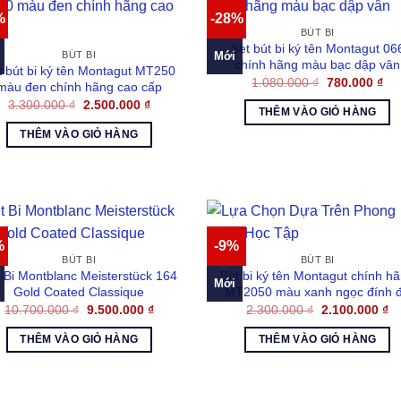
%
-28%
BÚT BI
Set bút bi ký tên Montagut 06
Mới
BÚT BI
chính hãng màu bạc dập vân
t bút bi ký tên Montagut MT250
Giá
Gi
1.080.000
₫
780.000
₫
màu đen chính hãng cao cấp
gốc
hiệ
Giá
Giá
3.300.000
₫
2.500.000
₫
là:
tại
THÊM VÀO GIỎ HÀNG
gốc
hiện
1.080.000 ₫.
là:
là:
tại
780
THÊM VÀO GIỎ HÀNG
3.300.000 ₫.
là:
2.500.000 ₫.
%
-9%
BÚT BI
BÚT BI
 Bi Montblanc Meisterstück 164
Bút bi ký tên Montagut chính h
Mới
Gold Coated Classique
MT2050 màu xanh ngọc đính 
Giá
Giá
Giá
Gi
10.700.000
₫
9.500.000
₫
2.300.000
₫
2.100.000
₫
gốc
hiện
gốc
hi
là:
tại
là:
tại
THÊM VÀO GIỎ HÀNG
THÊM VÀO GIỎ HÀNG
10.700.000 ₫.
là:
2.300.000 ₫.
là:
9.500.000 ₫.
2.