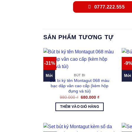
0777.222.555
SẢN PHẨM TƯƠNG TỰ
-31%
-9
Bút
Mới
Mới
BÚT BI
Bút bi ký tên Montagut 068 màu
bạc dập vân cao cấp (kèm hộp
đựng và túi)
Giá
Giá
980.000
₫
680.000
₫
gốc
hiện
là:
tại
THÊM VÀO GIỎ HÀNG
980.000 ₫.
là:
680.000 ₫.