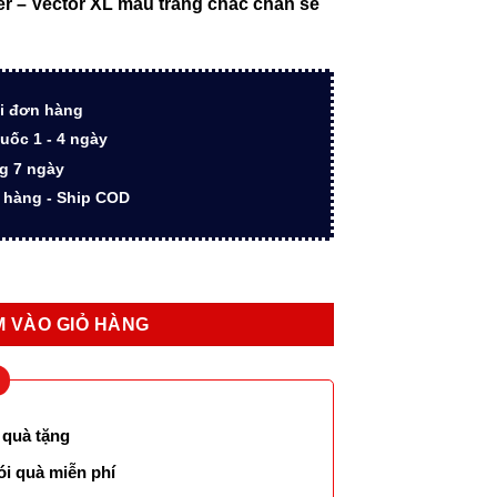
er – Vector XL màu trắng chắc chắn sẽ
000 ₫.
là:
1.450.000 ₫.
i đơn hàng
uốc 1 - 4 ngày
ng 7 ngày
n hàng - Ship COD
tor XL màu trắng cao cấp số lượng
 VÀO GIỎ HÀNG
 quà tặng
ói quà miễn phí