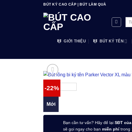
Bỏ
BÚT KÝ CAO CẤP | BÚT LÀM QUÀ
qua
nội
Tìm
dung
kiế
GIỚI THIỆU
BÚT KÝ TÊN
-22%
Mới
Bạn cần tư vấn? Hãy để lại
SĐT của
sẽ gọi ngay cho bạn
miễn phí
trong 