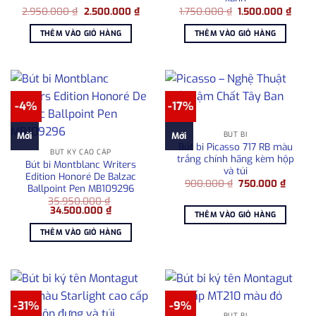
Giá
Giá
Giá
Giá
2.950.000
₫
2.500.000
₫
1.750.000
₫
1.500.000
₫
gốc
hiện
gốc
hiện
là:
tại
là:
tại
THÊM VÀO GIỎ HÀNG
THÊM VÀO GIỎ HÀNG
2.950.000 ₫.
là:
1.750.000 ₫.
là:
2.500.000 ₫.
1.500
-4%
-17%
BÚT BI
Mới
Mới
Bút bi Picasso 717 RB màu
BÚT KÝ CAO CẤP
trắng chính hãng kèm hộp
Bút bi Montblanc Writers
và túi
Edition Honoré De Balzac
Giá
Giá
900.000
₫
750.000
₫
Ballpoint Pen MB109296
gốc
hiện
35.950.000
₫
là:
tại
Giá
Giá
34.500.000
₫
900.000 ₫.
là:
THÊM VÀO GIỎ HÀNG
gốc
hiện
750.00
là:
tại
THÊM VÀO GIỎ HÀNG
35.950.000 ₫.
là:
34.500.000 ₫.
-31%
-9%
BÚT BI