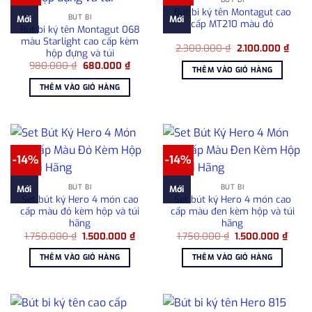
Bút bi ký tên Montagut cao
BÚT BI
Mới
Mới
cấp MT210 màu đỏ
Bút bi ký tên Montagut 068
màu Starlight cao cấp kèm
Giá
Giá
2.300.000
₫
2.100.000
₫
hộp đựng và túi
gốc
hiện
Giá
Giá
980.000
₫
680.000
₫
là:
tại
THÊM VÀO GIỎ HÀNG
gốc
hiện
2.300.000 ₫.
là:
là:
tại
2.100
THÊM VÀO GIỎ HÀNG
980.000 ₫.
là:
680.000 ₫.
-14%
-14%
BÚT BI
BÚT BI
Mới
Mới
Set bút ký Hero 4 món cao
Set bút ký Hero 4 món cao
cấp màu đỏ kèm hộp và túi
cấp màu đen kèm hộp và túi
hãng
hãng
Giá
Giá
Giá
Giá
1.750.000
₫
1.500.000
₫
1.750.000
₫
1.500.000
₫
gốc
hiện
gốc
hiện
là:
tại
là:
tại
THÊM VÀO GIỎ HÀNG
THÊM VÀO GIỎ HÀNG
1.750.000 ₫.
là:
1.750.000 ₫.
là:
1.500.000 ₫.
1.500