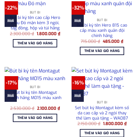
-22%
-32%
BÚT BI
Bút bi ký tên cao cấp Hero
BÚT BI
Mới
Mới
màu Đỏ mận kèm 3 ngòi,
Bút bi ký tên Hero 815 cao
tag đồng, hộp và túi hãng
cấp màu xanh quân đội
Giá
Giá
2.300.000
₫
1.800.000
₫
chính hãng
gốc
hiện
Giá
Giá
là:
tại
715.000
₫
485.000
₫
THÊM VÀO GIỎ HÀNG
gốc
hiện
2.300.000 ₫.
là:
là:
tại
1.800.000 ₫.
THÊM VÀO GIỎ HÀNG
715.000 ₫.
là:
485.00
-17%
-16%
BÚT BI
Bút bi ký tên Montagut
Mới
Mới
chính hãng M015 màu xanh
BÚT BI
Set bút ký Montagut kèm sổ
Giá
Giá
2.530.000
₫
2.100.000
₫
gốc
hiện
da cao cấp và 2 ngòi thay
là:
tại
thế làm quà tặng – WA087
THÊM VÀO GIỎ HÀNG
2.530.000 ₫.
là:
Giá
Giá
2.150.000
₫
1.800.000
₫
2.100.000 ₫.
gốc
hiện
là:
tại
THÊM VÀO GIỎ HÀNG
2.150.000 ₫.
là: