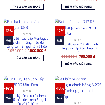
gốc
hiện
gốc
hiện
là:
tại
là:
tại
THÊM VÀO GIỎ HÀNG
THÊM VÀO GIỎ HÀNG
1.750.000 ₫.
là:
2.050.000 ₫.
là:
1.500.000 ₫.
1.80
-12%
-17%
BÚT BI
Bút ký tên cao cấp Montagut
BÚT BI
Mới
Mới
088 chính hãng màu đen
Bút bi Picasso 717 RB chính
tặng kèm 3 ngòi, túi và hộp
hãng cao cấp kèm hộp và
Giá
Giá
2.050.000
₫
1.800.000
₫
túi
gốc
hiện
Giá
Giá
là:
tại
900.000
₫
750.000
₫
THÊM VÀO GIỎ HÀNG
gốc
hiện
2.050.000 ₫.
là:
là:
tại
1.800.000 ₫.
THÊM VÀO GIỎ HÀNG
900.000 ₫.
là:
750.00
-14%
-10%
BÚT BI
Bút bi ký tên cao cấp Hero
Mới
Mới
7006 màu đen kèm 3 ngòi,
hộp và túi hãng
BÚT BI