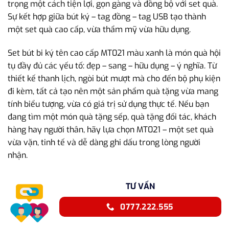
trọng một cách tiện lợi, gọn gàng và đồng bộ với set quà.
Sự kết hợp giữa bút ký – tag đồng – tag USB tạo thành
một set quà cao cấp, vừa thẩm mỹ vừa hữu dụng.
Set bút bi ký tên cao cấp MT021 màu xanh là món quà hội
tụ đầy đủ các yếu tố: đẹp – sang – hữu dụng – ý nghĩa. Từ
thiết kế thanh lịch, ngòi bút mượt mà cho đến bộ phụ kiện
đi kèm, tất cả tạo nên một sản phẩm quà tặng vừa mang
tính biểu tượng, vừa có giá trị sử dụng thực tế. Nếu bạn
đang tìm một món quà tặng sếp, quà tặng đối tác, khách
hàng hay người thân, hãy lựa chọn MT021 – một set quà
vừa vặn, tinh tế và dễ dàng ghi dấu trong lòng người
nhận.
TƯ VẤN
0777.222.555