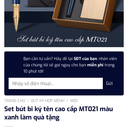
Bạn cần tư vấn? Hãy để lại
SĐT của bạn
, nhân viên
của chúng tôi sẽ gọi ngay cho bạn
miễn phí
trong
10 phút tới!
TRANG CHỦ
/
BÚT KÝ HỢP MỆNH
/
MỘC
Set bút bi ký tên cao cấp MT021 màu
xanh làm quà tặng