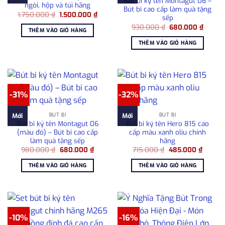
Bút bi ký tên Montagut 06 –
ngòi, hộp và túi hãng
Bút bi cao cấp làm quà tặng
Giá
Giá
1.750.000
₫
1.500.000
₫
sếp
gốc
hiện
Giá
Giá
là:
tại
930.000
₫
680.000
₫
THÊM VÀO GIỎ HÀNG
gốc
hiện
1.750.000 ₫.
là:
là:
tại
1.500.000 ₫.
THÊM VÀO GIỎ HÀNG
930.000 ₫.
là:
680.00
-31%
-32%
BÚT BI
BÚT BI
Mới
Mới
Bút bi ký tên Montagut 06
Bút bi ký tên Hero 815 cao
(màu đỏ) – Bút bi cao cấp
cấp màu xanh oliu chính
làm quà tặng sếp
hãng
Giá
Giá
Giá
Giá
980.000
₫
680.000
₫
715.000
₫
485.000
₫
gốc
hiện
gốc
hiện
là:
tại
là:
tại
THÊM VÀO GIỎ HÀNG
THÊM VÀO GIỎ HÀNG
980.000 ₫.
là:
715.000 ₫.
là:
680.000 ₫.
485.00
-10%
-16%