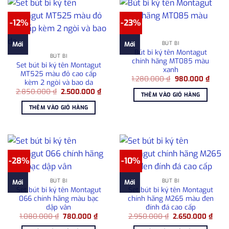
-12%
-23%
BÚT BI
Mới
Mới
Bút bi ký tên Montagut
BÚT BI
chính hãng MT085 màu
Set bút bi ký tên Montagut
xanh
MT525 màu đỏ cao cấp
Giá
Giá
1.280.000
₫
980.000
₫
kèm 2 ngòi và bao da
gốc
hiện
Giá
Giá
2.850.000
₫
2.500.000
₫
là:
tại
THÊM VÀO GIỎ HÀNG
gốc
hiện
1.280.000 ₫.
là:
là:
tại
980.0
THÊM VÀO GIỎ HÀNG
2.850.000 ₫.
là:
2.500.000 ₫.
-28%
-10%
BÚT BI
BÚT BI
Mới
Mới
Set bút bi ký tên Montagut
Set bút bi ký tên Montagut
066 chính hãng màu bạc
chính hãng M265 màu đen
dập vân
đính đá cao cấp
Giá
Giá
Giá
Giá
1.080.000
₫
780.000
₫
2.950.000
₫
2.650.000
₫
gốc
hiện
gốc
hiện