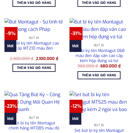
là:
tại
là:
tại
THÊM VÀO GIỎ HÀNG
THÊM VÀO GIỎ HÀNG
1.080.000 ₫.
là:
2.950.000 ₫.
là:
715.000 ₫.
2.50
-9%
-31%
BÚT BI
Bút bi ký tên Montagut cao
BÚT BI
Mới
Mới
cấp MT210 màu đen
Bút bi ký tên Montagut 068
màu đen dập vân cao cấp
Giá
Giá
2.300.000
₫
2.100.000
₫
kèm hộp đựng và túi
gốc
hiện
Giá
Giá
là:
tại
980.000
₫
680.000
₫
THÊM VÀO GIỎ HÀNG
gốc
hiện
2.300.000 ₫.
là:
là:
tại
2.100.000 ₫.
THÊM VÀO GIỎ HÀNG
980.000 ₫.
là:
680.00
-23%
-12%
BÚT BI
Mới
Mới
Bút bi ký tên Montagut
BÚT BI
chính hãng MT085 màu đỏ
Set bút bi ký tên Montagut