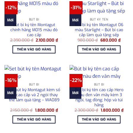
-12%
-31%
BÚT BI
BÚT KÝ TÊN
Mới
Mới
Bút bi ký tên Montagut
Bút bi ký tên Montagut 06
chính hãng M015 màu đỏ
màu Starlight – Bút bi cao
cao cấp
cấp làm quà tặng sếp
Giá
Giá
Giá
Giá
2.390.000
₫
2.100.000
₫
980.000
₫
680.000
₫
gốc
hiện
gốc
hiện
là:
tại
là:
tại
THÊM VÀO GIỎ HÀNG
THÊM VÀO GIỎ HÀNG
2.390.000 ₫.
là:
980.000 ₫.
là:
2.100.000 ₫.
680.00
-16%
-22%
BÚT BI
BÚT BI
Set bút ký Montagut kèm sổ
Bút bi ký tên cao cấp Hero
Mới
Mới
da cao cấp và 2 ngòi thay
màu đen vân mây kèm 3
thế làm quà tặng – WA089
ngòi, tag đồng; hộp và túi
hãng
Giá
Giá
Giá
Giá
2.150.000
₫
1.800.000
₫
2.300.000
₫
1.800.000
₫
gốc
hiện
gốc
hiện
là:
tại
là:
tại
THÊM VÀO GIỎ HÀNG
THÊM VÀO GIỎ HÀNG
2.150.000 ₫.
là:
2.300.000 ₫.
là:
1.800.000 ₫.
1.800