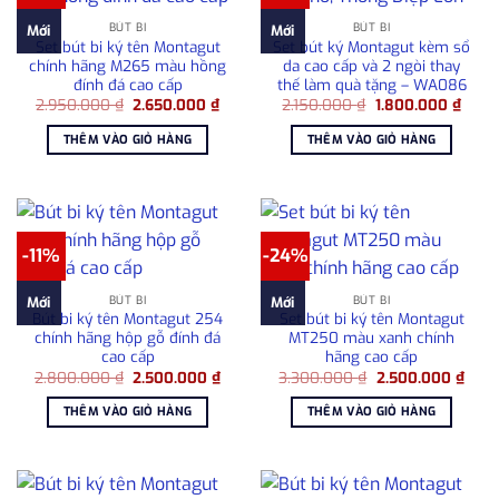
BÚT BI
BÚT BI
Mới
Mới
Set bút bi ký tên Montagut
Set bút ký Montagut kèm sổ
chính hãng M265 màu hồng
da cao cấp và 2 ngòi thay
đính đá cao cấp
thế làm quà tặng – WA086
Giá
Giá
Giá
Giá
2.950.000
₫
2.650.000
₫
2.150.000
₫
1.800.000
₫
gốc
hiện
gốc
hiện
là:
tại
là:
tại
THÊM VÀO GIỎ HÀNG
THÊM VÀO GIỎ HÀNG
2.950.000 ₫.
là:
2.150.000 ₫.
là:
2.650.000 ₫.
1.800
-11%
-24%
BÚT BI
BÚT BI
Mới
Mới
Bút bi ký tên Montagut 254
Set bút bi ký tên Montagut
chính hãng hộp gỗ đính đá
MT250 màu xanh chính
cao cấp
hãng cao cấp
Giá
Giá
Giá
Giá
2.800.000
₫
2.500.000
₫
3.300.000
₫
2.500.000
₫
gốc
hiện
gốc
hiện
là:
tại
là:
tại
THÊM VÀO GIỎ HÀNG
THÊM VÀO GIỎ HÀNG
2.800.000 ₫.
là:
3.300.000 ₫.
là:
2.500.000 ₫.
2.50