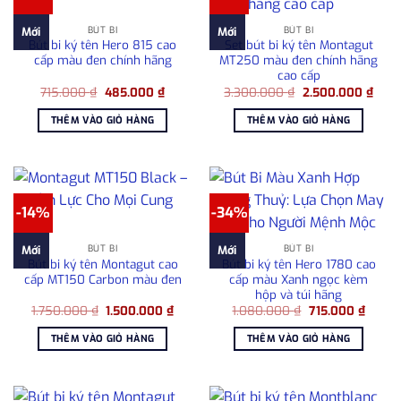
BÚT BI
BÚT BI
Mới
Mới
Bút bi ký tên Hero 815 cao
Set bút bi ký tên Montagut
cấp màu đen chính hãng
MT250 màu đen chính hãng
cao cấp
Giá
Giá
Giá
Giá
715.000
₫
485.000
₫
3.300.000
₫
2.500.000
₫
gốc
hiện
gốc
hiện
là:
tại
là:
tại
THÊM VÀO GIỎ HÀNG
THÊM VÀO GIỎ HÀNG
715.000 ₫.
là:
3.300.000 ₫.
là:
485.000 ₫.
2.50
-14%
-34%
BÚT BI
BÚT BI
Mới
Mới
Bút bi ký tên Montagut cao
Bút bi ký tên Hero 1780 cao
cấp MT150 Carbon màu đen
cấp màu Xanh ngọc kèm
hộp và túi hãng
Giá
Giá
Giá
Giá
1.750.000
₫
1.500.000
₫
1.080.000
₫
715.000
₫
gốc
hiện
gốc
hiện
là:
tại
là:
tại
THÊM VÀO GIỎ HÀNG
THÊM VÀO GIỎ HÀNG
1.750.000 ₫.
là:
1.080.000 ₫.
là:
1.500.000 ₫.
715.00