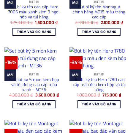
BÚT BI
BÚT BI
Mới
Mới
Bút bi ký tên cao cấp Hero
Bút bi ký tên Montagut
7006 màu xanh kèm 3 ngòi,
chính hãng M015 màu trắng
hộp và túi hãng
cao cấp
Giá
Giá
Giá
Giá
1.750.000
₫
1.500.000
₫
2.390.000
₫
2.100.000
₫
gốc
hiện
gốc
hiện
là:
tại
là:
tại
THÊM VÀO GIỎ HÀNG
THÊM VÀO GIỎ HÀNG
1.750.000 ₫.
là:
2.390.000 ₫.
là:
1.500.000 ₫.
2.100
-16%
-34%
BÚT BI
BÚT BI
Mới
Mới
Set bút ký 5 món kèm hộp
Bút bi ký tên Hero 1780 cao
và túi đựng cao cấp màu
cấp màu đen kèm hộp và túi
xanh – MT36
hãng
Giá
Giá
Giá
Giá
4.300.000
₫
3.600.000
₫
1.080.000
₫
715.000
₫
gốc
hiện
gốc
hiện
là:
tại
là:
tại
THÊM VÀO GIỎ HÀNG
THÊM VÀO GIỎ HÀNG
4.300.000 ₫.
là:
1.080.000 ₫.
là:
3.600.000 ₫.
715.00