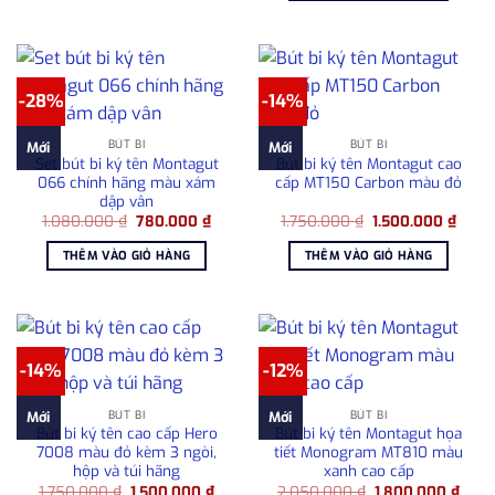
1.800
-28%
-14%
BÚT BI
BÚT BI
Mới
Mới
Set bút bi ký tên Montagut
Bút bi ký tên Montagut cao
066 chính hãng màu xám
cấp MT150 Carbon màu đỏ
dập vân
Giá
Giá
Giá
Giá
1.080.000
₫
780.000
₫
1.750.000
₫
1.500.000
₫
gốc
hiện
gốc
hiện
là:
tại
là:
tại
THÊM VÀO GIỎ HÀNG
THÊM VÀO GIỎ HÀNG
1.080.000 ₫.
là:
1.750.000 ₫.
là:
780.000 ₫.
1.500
-14%
-12%
BÚT BI
BÚT BI
Mới
Mới
Bút bi ký tên cao cấp Hero
Bút bi ký tên Montagut họa
7008 màu đỏ kèm 3 ngòi,
tiết Monogram MT810 màu
hộp và túi hãng
xanh cao cấp
Giá
Giá
Giá
Giá
1.750.000
₫
1.500.000
₫
2.050.000
₫
1.800.000
₫