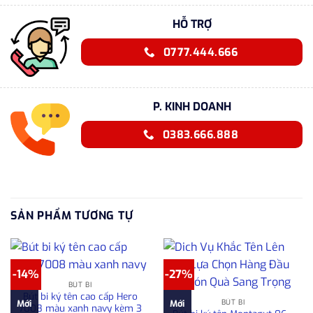
HỖ TRỢ
0777.444.666
P. KINH DOANH
0383.666.888
SẢN PHẨM TƯƠNG TỰ
-14%
-27%
BÚT BI
Bút bi ký tên cao cấp Hero
BÚT BI
Mới
Mới
7008 màu xanh navy kèm 3