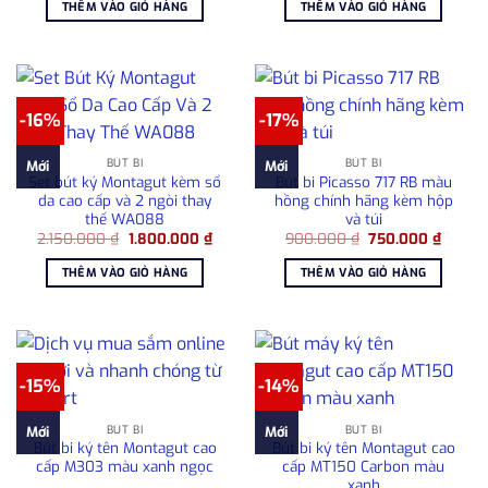
là:
tại
là:
tại
THÊM VÀO GIỎ HÀNG
THÊM VÀO GIỎ HÀNG
1.080.000 ₫.
là:
2.950.000 ₫.
là:
780.000 ₫.
2.65
-16%
-17%
BÚT BI
BÚT BI
Mới
Mới
Set bút ký Montagut kèm sổ
Bút bi Picasso 717 RB màu
da cao cấp và 2 ngòi thay
hồng chính hãng kèm hộp
thế WA088
và túi
Giá
Giá
Giá
Giá
2.150.000
₫
1.800.000
₫
900.000
₫
750.000
₫
gốc
hiện
gốc
hiện
là:
tại
là:
tại
THÊM VÀO GIỎ HÀNG
THÊM VÀO GIỎ HÀNG
2.150.000 ₫.
là:
900.000 ₫.
là:
1.800.000 ₫.
750.00
-15%
-14%
BÚT BI
BÚT BI
Mới
Mới
Bút bi ký tên Montagut cao
Bút bi ký tên Montagut cao
cấp M303 màu xanh ngọc
cấp MT150 Carbon màu
xanh