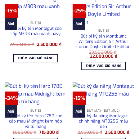
-15%
-25%
BÚT BI
Mới
Mới
Bút bi ký tên Montagut cao
BÚT BI
cấp M303 màu xanh navy
Bút bi ký tên Montblanc
Writers Edition Sir Arthur
Giá
Giá
2.950.000
₫
2.500.000
₫
Conan Doyle Limited Edition
gốc
hiện
là:
tại
29.500.000
₫
Giá
Giá
2.950.000 ₫.
là:
22.000.000
₫
THÊM VÀO GIỎ HÀNG
gốc
hiện
2.500.000 ₫.
là:
tại
THÊM VÀO GIỎ HÀNG
29.500.000 ₫.
là:
22.000.000
-34%
-15%
BÚT BI
BÚT MÁY (BÚT MỰC)
Mới
Mới
Bút bi ký tên Hero 1780 cao
Bút ký đa năng Montagut
cấp màu Midnight kèm hộp
chính hãng MT0255 màu
và túi hãng
đen
Giá
Giá
Giá
Giá
1.080.000
₫
715.000
₫
2.950.000
₫
2.500.000
₫
gốc
hiện
gốc
hiện