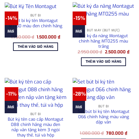
BÚT BI
-14%
-15%
Bút bi ký tên Montagut
MT160 màu đen chính hãng
BÚT MÁY (BÚT MỰC)
Mới
Mới
Bút ký đa năng Montagut
Giá
Giá
1.750.000
₫
1.500.000
₫
gốc
hiện
chính hãng MT0255 màu
là:
tại
trắng
THÊM VÀO GIỎ HÀNG
1.750.000 ₫.
là:
Giá
Giá
2.950.000
₫
2.500.000
₫
1.500.000 ₫.
gốc
hiện
là:
tại
THÊM VÀO GIỎ HÀNG
2.950.000 ₫.
là:
2.50
-11%
-28%
BÚT BI
Mới
Mới
Set bút bi ký tên Montagut
BÚT BI
066 chính hãng màu vàng
Bút ký tên cao cấp Montagut
dập vân
088 chính hãng màu đen
nắp vân tặng kèm 3 ngòi
Giá
Giá
1.080.000
₫
780.000
₫
thay thế, túi và hộp
gốc
hiện