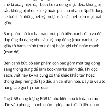
chế bi xoay hiện đại, bút cho ra dòng mực đều, không bị
tắc, không bị nhòe khi ký hoặc ghi chú nhanh. Người dùng
sẽ luôn có những nét ký mượt mà, sắc nét trên mọi loại
giấy.
Sản phẩm hỗ trợ ba màu mực phổ biến: xanh, đen và đỏ,
đáp ứng đa dạng nhu cầu: ký hợp đồng (mực xanh), ký
giấy tờ hành chính (mực đen) hoặc ghi chú nhấn mạnh
(mực đỏ).
Bên cạnh bút, bộ sản phẩm còn bao gồm một tag đồng
sang trọng dùng để làm bookmarks đánh dấu khi đọc
sách, viết hay ký và cũng có thể khắc khắc tên hoặc
thông điệp riêng để tạo dấu ấn cá nhân hóa. Đây là yếu tố
nâng cao giá trị món quà.
Tag USB dung lượng 8GB là phụ kiện hữu ích dành cho
dân văn phòng, doanh nhân – giúp lưu trữ dữ liệu quan