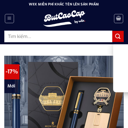
Bỏ
WIIX MIỄN PHÍ KHẮC TÊN LÊN SẢN PHẨM
qua
nội
dung
Tìm
kiếm:
-17%
Mới