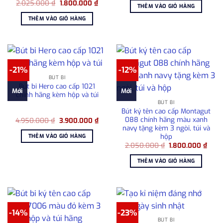
Giá
Giá
2.025.000
₫
1.800.000
₫
là:
tại
THÊM VÀO GIỎ HÀNG
gốc
hiện
1.080.000 ₫.
là:
là:
tại
780.0
THÊM VÀO GIỎ HÀNG
2.025.000 ₫.
là:
1.800.000 ₫.
-21%
-12%
BÚT BI
Bút bi Hero cao cấp 1021
Mới
Mới
chính hãng kèm hộp và túi
BÚT BI
Bút ký tên cao cấp Montagut
088 chính hãng màu xanh
Giá
Giá
4.950.000
₫
3.900.000
₫
gốc
hiện
navy tặng kèm 3 ngòi, túi và
là:
tại
hộp
THÊM VÀO GIỎ HÀNG
4.950.000 ₫.
là:
Giá
Giá
2.050.000
₫
1.800.000
₫
3.900.000 ₫.
gốc
hiện
là:
tại
THÊM VÀO GIỎ HÀNG
2.050.000 ₫.
là:
1.80
-14%
-23%
BÚT BI