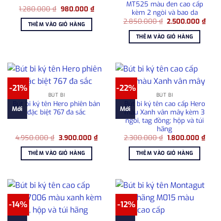
MT525 màu đen cao cấp
Giá
Giá
1.280.000
₫
980.000
₫
kèm 2 ngòi và bao da
gốc
hiện
Giá
Giá
là:
tại
2.850.000
₫
2.500.000
₫
THÊM VÀO GIỎ HÀNG
gốc
hiện
1.280.000 ₫.
là:
là:
tại
980.000 ₫.
THÊM VÀO GIỎ HÀNG
2.850.000 ₫.
là:
2.50
-21%
-22%
BÚT BI
BÚT BI
Bút bi ký tên Hero phiên bản
Bút bi ký tên cao cấp Hero
Mới
Mới
đặc biệt 767 đa sắc
màu Xanh vân mây kèm 3
ngòi, tag đồng; hộp và túi
hãng
Giá
Giá
Giá
Giá
4.950.000
₫
3.900.000
₫
2.300.000
₫
1.800.000
₫
gốc
hiện
gốc
hiện
là:
tại
là:
tại
THÊM VÀO GIỎ HÀNG
THÊM VÀO GIỎ HÀNG
4.950.000 ₫.
là:
2.300.000 ₫.
là:
3.900.000 ₫.
1.800
-14%
-12%