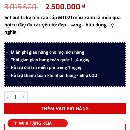
Giá
Giá
3.015.600
2.500.000
₫
₫
gốc
hiện
Set bút bi ký tên cao cấp MT021 màu xanh là món quà
là:
tại
hội tụ đầy đủ các yếu tố: đẹp – sang – hữu dụng – ý
3.015.600 ₫.
là:
nghĩa.
2.500.000 ₫.
Miễn phí giao hàng cho mọi đơn hàng
Thời gian giao hàng toàn quốc 1 - 4 ngày
Hỗ trợ đổi trả miễn phí trong 7 ngày
Hỗ trợ thanh toán khi nhận hàng - Ship COD
Set bút bi ký tên cao cấp MT021 màu xanh làm quà tặng số lượn
THÊM VÀO GIỎ HÀNG
WIIX TẶNG KÈM