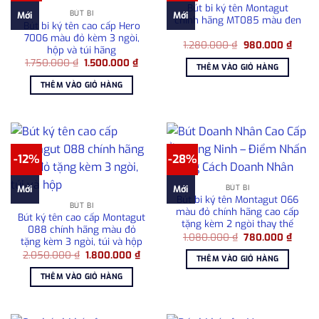
Bút bi ký tên Montagut
BÚT BI
Mới
Mới
chính hãng MT085 màu đen
Bút bi ký tên cao cấp Hero
7006 màu đỏ kèm 3 ngòi,
Giá
Giá
1.280.000
₫
980.000
₫
hộp và túi hãng
gốc
hiện
Giá
Giá
1.750.000
₫
1.500.000
₫
là:
tại
THÊM VÀO GIỎ HÀNG
gốc
hiện
1.280.000 ₫.
là:
là:
tại
980.0
THÊM VÀO GIỎ HÀNG
1.750.000 ₫.
là:
1.500.000 ₫.
-12%
-28%
BÚT BI
Mới
Mới
Bút bi ký tên Montagut 066
BÚT BI
màu đỏ chính hãng cao cấp
Bút ký tên cao cấp Montagut
tặng kèm 2 ngòi thay thế
088 chính hãng màu đỏ
Giá
Giá
1.080.000
₫
780.000
₫
tặng kèm 3 ngòi, túi và hộp
gốc
hiện
Giá
Giá
2.050.000
₫
1.800.000
₫
là:
tại
THÊM VÀO GIỎ HÀNG
gốc
hiện
1.080.000 ₫.
là:
là:
tại
780.0
THÊM VÀO GIỎ HÀNG
2.050.000 ₫.
là:
1.800.000 ₫.