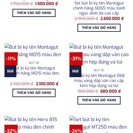
Set bút bi ký tên Montagut
Giá
Giá
1.750.000
₫
1.500.000
₫
gốc
hiện
chính hãng M265 màu Xanh
là:
tại
ngọc đính đá cao cấp
THÊM VÀO GIỎ HÀNG
1.750.000 ₫.
là:
Giá
Giá
2.950.000
₫
2.650.000
₫
1.500.000 ₫.
gốc
hiện
là:
tại
THÊM VÀO GIỎ HÀNG
2.950.000 ₫.
là:
2.65
-11%
-31%
BÚT BI
Bút bi ký tên Montagut
BÚT BI
Mới
Mới
chính hãng M015 màu đen
Bút bi ký tên Montagut 068
màu vàng dập vân cao cấp
Giá
Giá
2.350.000
₫
2.100.000
₫
kèm hộp đựng và túi
gốc
hiện
Giá
Giá
là:
tại
980.000
₫
680.000
₫
THÊM VÀO GIỎ HÀNG
gốc
hiện
2.350.000 ₫.
là:
là:
tại
2.100.000 ₫.
THÊM VÀO GIỎ HÀNG
980.000 ₫.
là:
680.00
-32%
-24%