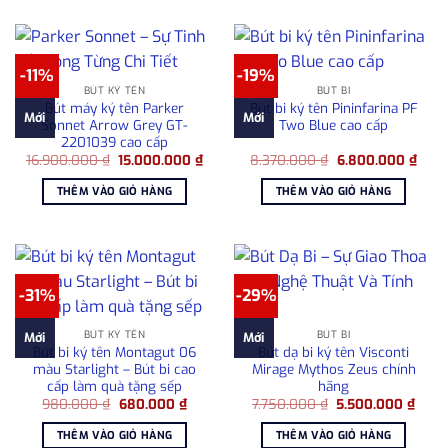
-11%
-19%
BÚT KÝ TÊN
BÚT BI
Bút máy ký tên Parker
Bút bi ký tên Pininfarina PF
Mới
Mới
Sonnet Arrow Grey GT-
Two Blue cao cấp
2201039 cao cấp
Giá
Giá
Giá
Giá
16.900.000
₫
15.000.000
₫
8.370.000
₫
6.800.000
₫
gốc
hiện
gốc
hiện
là:
tại
là:
tại
THÊM VÀO GIỎ HÀNG
THÊM VÀO GIỎ HÀNG
16.900.000 ₫.
là:
8.370.000 ₫.
là:
15.000.000 ₫.
6.80
-31%
-29%
BÚT KÝ TÊN
BÚT BI
Mới
Mới
Bút bi ký tên Montagut 06
Bút dạ bi ký tên Visconti
màu Starlight – Bút bi cao
Mirage Mythos Zeus chính
cấp làm quà tặng sếp
hãng
Giá
Giá
Giá
Giá
980.000
₫
680.000
₫
7.750.000
₫
5.500.000
₫
gốc
hiện
gốc
hiện
là:
tại
là:
tại
THÊM VÀO GIỎ HÀNG
THÊM VÀO GIỎ HÀNG
980.000 ₫.
là:
7.750.000 ₫.
là: