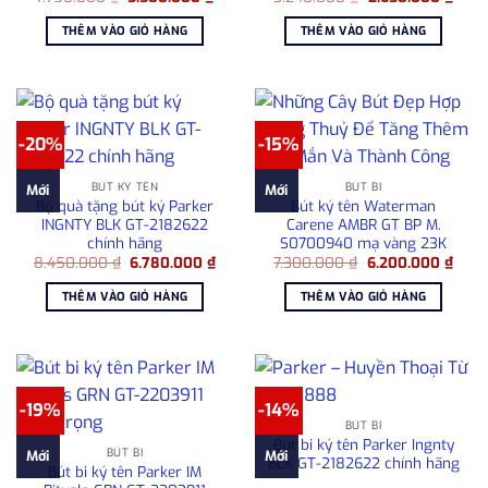
gốc
hiện
gốc
hiện
là:
tại
là:
tại
THÊM VÀO GIỎ HÀNG
THÊM VÀO GIỎ HÀNG
7.750.000 ₫.
là:
3.240.000 ₫.
là:
5.500.000 ₫.
2.65
-20%
-15%
BÚT KÝ TÊN
BÚT BI
Mới
Mới
Bộ quà tặng bút ký Parker
Bút ký tên Waterman
INGNTY BLK GT-2182622
Carene AMBR GT BP M.
chính hãng
S0700940 mạ vàng 23K
Giá
Giá
Giá
Giá
8.450.000
₫
6.780.000
₫
7.300.000
₫
6.200.000
₫
gốc
hiện
gốc
hiện
là:
tại
là:
tại
THÊM VÀO GIỎ HÀNG
THÊM VÀO GIỎ HÀNG
8.450.000 ₫.
là:
7.300.000 ₫.
là:
6.780.000 ₫.
6.20
-19%
-14%
BÚT BI
Bút bi ký tên Parker Ingnty
BÚT BI
Mới
Mới
BLK GT-2182622 chính hãng
Bút bi ký tên Parker IM