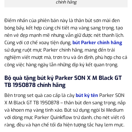
chính hãng
Điểm nhấn của phiên bản này là thân bút sơn mài đen
bóng bẩy, kết hợp cùng chi tiết mạ vàng sang trọng, tạo
nên vẻ đẹp mạnh mẽ nhưng vẫn giữ được nét thanh lịch.
Cùng với cơ chế xoay tiện dụng,
bút Parker chính hãng
sử dụng ruột mực Parker chính hãng, mang đến trải
nghiệm viết mượt mà, trơn tru và ổn định, phù hợp cho cả
công việc hàng ngày lẫn những dịp ký kết quan trọng.
Bộ quà tặng bút ký Parker SON X M Black GT
TB 1950878 chính hãng
Bên trong set quà cao cấp là cây
bút ký tên
Parker SON
X M Black GT TB 1950878 – thân bút đen sang trọng, nắp
và khoen mạ vàng tinh xảo. Bút sử dụng ngòi bi Medium
với dòng mực Parker Quinkflow trứ danh, cho nét viết rõ
ràng, đều và hạn chế tối đa hiện tượng tắc hay lem mực.