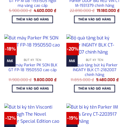
GT FP M GB -1931505 ngòi
Parker DUOF BIG RED VIN CT
mạ vàng cao cấp
M-1931379 chính hãng
Giá
Giá
Giá
Giá
5.900.000
₫
4.600.000
₫
22.890.000
₫
19.180.000
₫
gốc
hiện
gốc
hiện
là:
tại
là:
tại
THÊM VÀO GIỎ HÀNG
THÊM VÀO GIỎ HÀNG
5.900.000 ₫.
là:
22.890.000 ₫.
là:
4.600.000 ₫.
19.1
-18%
-20%
BÚT KÝ TÊN
BÚT KÝ TÊN
Mới
Mới
Bút máy Parker PK SON BLK
Bộ quà tặng bút ký Parker
GT FP-18 1950550 cao cấp
INGNTY BLK CT-2182007
chính hãng
Giá
Giá
Giá
Giá
11.900.000
₫
9.800.000
₫
11.855.000
₫
9.480.000
₫
gốc
hiện
gốc
hiện
là:
tại
là:
tại
THÊM VÀO GIỎ HÀNG
THÊM VÀO GIỎ HÀNG
11.900.000 ₫.
là:
11.855.000 ₫.
là:
9.800.000 ₫.
9.48
-12%
-19%