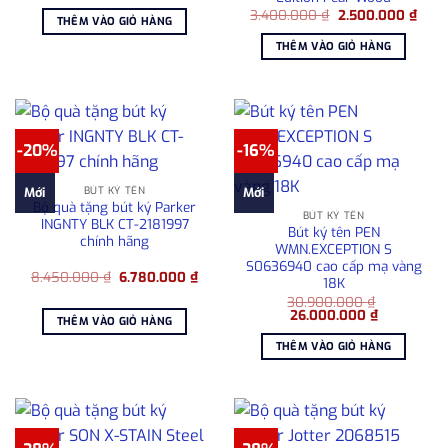
gốc
hiện
Giá
Giá
là:
tại
3.400.000
₫
2.500.000
₫
THÊM VÀO GIỎ HÀNG
gốc
hiện
3.450.000 ₫.
là:
là:
tại
2.530.000 ₫.
THÊM VÀO GIỎ HÀNG
3.400.000 ₫.
là:
2.50
-20%
-16%
BÚT KÝ TÊN
Mới
Mới
Bộ quà tặng bút ký Parker
BÚT KÝ TÊN
INGNTY BLK CT-2181997
Bút ký tên PEN
chính hãng
WMN.EXCEPTION S
S0636940 cao cấp mạ vàng
Giá
Giá
8.450.000
₫
6.780.000
₫
18K
gốc
hiện
là:
tại
30.900.000
₫
Giá
Giá
8.450.000 ₫.
là:
26.000.000
₫
THÊM VÀO GIỎ HÀNG
gốc
hiện
6.780.000 ₫.
là:
tại
THÊM VÀO GIỎ HÀNG
30.900.000 ₫.
là:
26.000.000