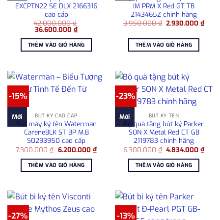
EXCPTN22 SE DLX 2166316
IM PRM X Red GT TB
cao cấp
2143465Z chính hãng
Giá
Giá
42.000.000
₫
3.950.000
₫
2.930.000
₫
Giá
Giá
gốc
hiện
36.600.000
₫
gốc
hiện
là:
tại
là:
tại
3.950.000 ₫.
là:
THÊM VÀO GIỎ HÀNG
THÊM VÀO GIỎ HÀNG
42.000.000 ₫.
là:
2.93
36.600.000 ₫.
-15%
-23%
BÚT KÝ CAO CẤP
BÚT KÝ TÊN
Mới
Mới
Bút máy ký tên Waterman
Bộ quà tặng bút ký Parker
CareneBLK ST BP M.B
SON X Metal Red CT GB
S0293950 cao cấp
2119783 chính hãng
Giá
Giá
Giá
Giá
7.300.000
₫
6.200.000
₫
6.300.000
₫
4.834.000
₫
gốc
hiện
gốc
hiện
là:
tại
là:
tại
THÊM VÀO GIỎ HÀNG
THÊM VÀO GIỎ HÀNG
7.300.000 ₫.
là:
6.300.000 ₫.
là:
6.200.000 ₫.
4.83
-27%
-13%