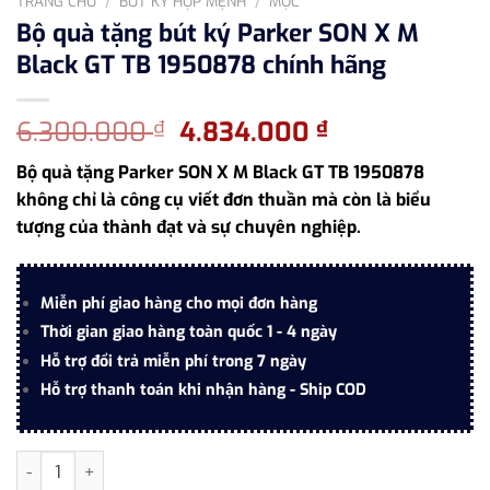
TRANG CHỦ
/
BÚT KÝ HỢP MỆNH
/
MỘC
Bộ quà tặng bút ký Parker SON X M
Black GT TB 1950878 chính hãng
Giá
Giá
6.300.000
4.834.000
₫
₫
gốc
hiện
Bộ quà tặng Parker SON X M Black GT TB 1950878
là:
tại
không chỉ là công cụ viết đơn thuần mà còn là biểu
6.300.000 ₫.
là:
tượng của thành đạt và sự chuyên nghiệp.
4.834.000 ₫.
Miễn phí giao hàng cho mọi đơn hàng
Thời gian giao hàng toàn quốc 1 - 4 ngày
Hỗ trợ đổi trả miễn phí trong 7 ngày
Hỗ trợ thanh toán khi nhận hàng - Ship COD
Bộ quà tặng bút ký Parker SON X M Black GT TB 1950878 chính 