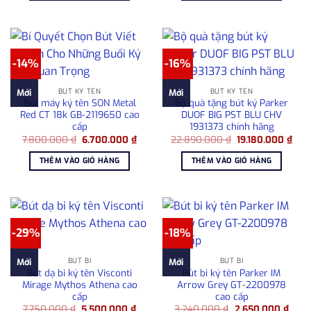
680.000 ₫.
5.50
-14%
-16%
BÚT KÝ TÊN
BÚT KÝ TÊN
Mới
Mới
Bút máy ký tên SON Metal
Bộ quà tặng bút ký Parker
Red CT 18k GB-2119650 cao
DUOF BIG PST BLU CHV
cấp
1931373 chính hãng
Giá
Giá
Giá
Giá
7.800.000
₫
6.700.000
₫
22.890.000
₫
19.180.000
₫
gốc
hiện
gốc
hiện
là:
tại
là:
tại
THÊM VÀO GIỎ HÀNG
THÊM VÀO GIỎ HÀNG
7.800.000 ₫.
là:
22.890.000 ₫.
là:
6.700.000 ₫.
19.1
-29%
-18%
BÚT BI
BÚT BI
Mới
Mới
Bút dạ bi ký tên Visconti
Bút bi ký tên Parker IM
Mirage Mythos Athena cao
Arrow Grey GT-2200978
cấp
cao cấp
Giá
Giá
Giá
Giá
7.750.000
₫
5.500.000
₫
3.240.000
₫
2.650.000
₫