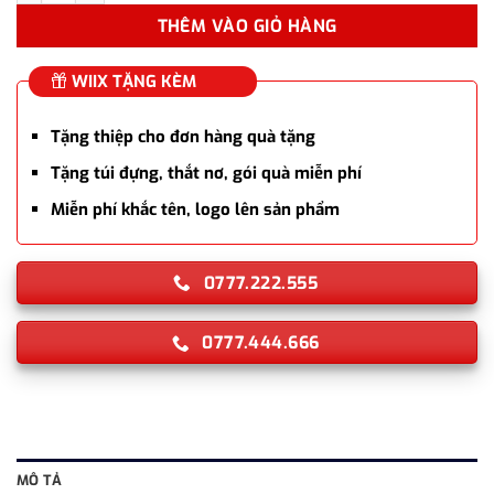
THÊM VÀO GIỎ HÀNG
WIIX TẶNG KÈM
Tặng thiệp cho đơn hàng quà tặng
Tặng túi đựng, thắt nơ, gói quà miễn phí
Miễn phí khắc tên, logo lên sản phẩm
0777.222.555
0777.444.666
MÔ TẢ