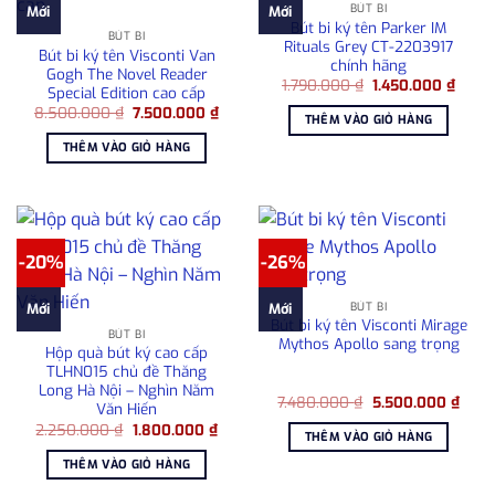
BÚT BI
Mới
Mới
Bút bi ký tên Parker IM
BÚT BI
Rituals Grey CT-2203917
Bút bi ký tên Visconti Van
chính hãng
Gogh The Novel Reader
Giá
Giá
1.790.000
₫
1.450.000
₫
Special Edition cao cấp
gốc
hiện
Giá
Giá
8.500.000
₫
7.500.000
₫
là:
tại
THÊM VÀO GIỎ HÀNG
gốc
hiện
1.790.000 ₫.
là:
là:
tại
1.450
THÊM VÀO GIỎ HÀNG
8.500.000 ₫.
là:
7.500.000 ₫.
-20%
-26%
BÚT BI
Mới
Mới
Bút bi ký tên Visconti Mirage
BÚT BI
Mythos Apollo sang trọng
Hộp quà bút ký cao cấp
TLHN015 chủ đề Thăng
Long Hà Nội – Nghìn Năm
Giá
Giá
7.480.000
₫
5.500.000
₫
Văn Hiến
gốc
hiện
Giá
Giá
2.250.000
₫
1.800.000
₫
là:
tại
THÊM VÀO GIỎ HÀNG
gốc
hiện
7.480.000 ₫.
là:
là:
tại
5.50
THÊM VÀO GIỎ HÀNG
2.250.000 ₫.
là:
1.800.000 ₫.