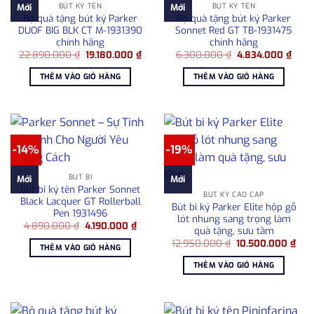
BÚT KÝ TÊN
BÚT KÝ TÊN
Mới
Mới
Bộ quà tặng bút ký Parker
Bộ quà tặng bút ký Parker
DUOF BIG BLK CT M-1931390
Sonnet Red GT TB-1931475
chính hãng
chính hãng
Giá
Giá
Giá
Giá
22.890.000
₫
19.180.000
₫
6.300.000
₫
4.834.000
₫
gốc
hiện
gốc
hiện
là:
tại
là:
tại
THÊM VÀO GIỎ HÀNG
THÊM VÀO GIỎ HÀNG
22.890.000 ₫.
là:
6.300.000 ₫.
là:
19.180.000 ₫.
4.83
-14%
-19%
BÚT BI
Mới
Mới
Bút bi ký tên Parker Sonnet
BÚT KÝ CAO CẤP
Black Lacquer GT Rollerball
Bút bi ký Parker Elite hộp gỗ
Pen 1931496
lót nhung sang trọng làm
Giá
Giá
4.890.000
₫
4.190.000
₫
quà tặng, sưu tầm
gốc
hiện
Giá
Giá
là:
tại
12.950.000
₫
10.500.000
₫
THÊM VÀO GIỎ HÀNG
gốc
hiện
4.890.000 ₫.
là:
là:
tại
4.190.000 ₫.
THÊM VÀO GIỎ HÀNG
12.950.000 ₫.
là:
10.