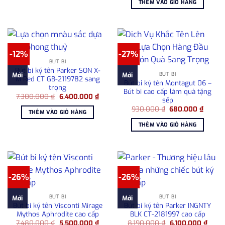
THÊM VÀO GIỎ HÀNG
1.050.000 ₫.
là:
780.0
-12%
-27%
BÚT BI
Bút bi ký tên Parker SON X-
BÚT BI
Mới
Mới
M Red CT GB-2119782 sang
Bút bi ký tên Montagut 06 –
trọng
Bút bi cao cấp làm quà tặng
Giá
Giá
7.300.000
₫
6.400.000
₫
sếp
gốc
hiện
Giá
Giá
là:
tại
930.000
₫
680.000
₫
THÊM VÀO GIỎ HÀNG
gốc
hiện
7.300.000 ₫.
là:
là:
tại
6.400.000 ₫.
THÊM VÀO GIỎ HÀNG
930.000 ₫.
là:
680.00
-26%
-26%
BÚT BI
BÚT BI
Mới
Mới
Bút bi ký tên Visconti Mirage
Bút bi ký tên Parker INGNTY
Mythos Aphrodite cao cấp
BLK CT-2181997 cao cấp
Giá
Giá
Giá
Giá
7.480.000
₫
5.500.000
₫
8.190.000
₫
6.100.000
₫