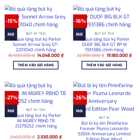
-15%
-16%
BÚT KÝ TÊN
BÚT KÝ TÊN
Mới
Mới
Bộ quà tặng bút ký Parker
Bộ quà tặng bút ký Parker
Sonnet Arrow Grey GT-
DUOF BIG BLK GT BP M
2201040 chính hãng
1931386 chính hãng
Giá
Giá
Giá
Giá
16.500.000
₫
14.048.000
₫
22.890.000
₫
19.180.000
₫
gốc
hiện
gốc
hiện
là:
tại
là:
tại
THÊM VÀO GIỎ HÀNG
THÊM VÀO GIỎ HÀNG
16.500.000 ₫.
là:
22.890.000 ₫.
là:
14.048.000 ₫.
19.1
-27%
-26%
BÚT KÝ TÊN
Mới
Mới
Bộ quà tặng bút ký Parker
BÚT BI
IM MGREY RBHD TB
Bút bi ký tên Pininfarina
2127925Z chính hãng
Forever Piuma Leonardo
500th Anniversary Limited
Giá
Giá
3.450.000
₫
2.530.000
₫
Edition Pear Wood