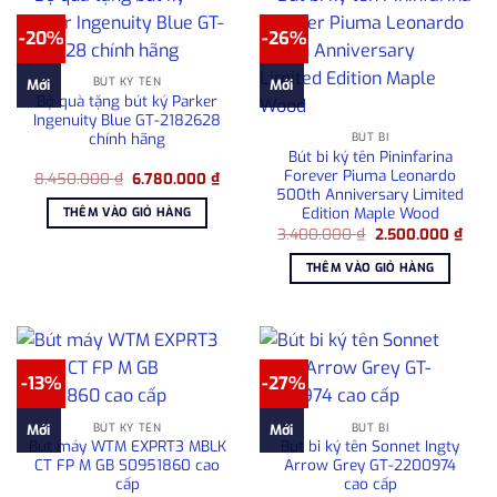
-20%
-26%
BÚT KÝ TÊN
Mới
Mới
Bộ quà tặng bút ký Parker
Ingenuity Blue GT-2182628
chính hãng
BÚT BI
Bút bi ký tên Pininfarina
Forever Piuma Leonardo
Giá
Giá
8.450.000
₫
6.780.000
₫
gốc
hiện
500th Anniversary Limited
là:
tại
Edition Maple Wood
THÊM VÀO GIỎ HÀNG
8.450.000 ₫.
là:
Giá
Giá
3.400.000
₫
2.500.000
₫
6.780.000 ₫.
gốc
hiện
là:
tại
THÊM VÀO GIỎ HÀNG
3.400.000 ₫.
là:
2.50
-13%
-27%
BÚT KÝ TÊN
BÚT BI
Mới
Mới
Bút máy WTM EXPRT3 MBLK
Bút bi ký tên Sonnet Ingty
CT FP M GB S0951860 cao
Arrow Grey GT-2200974
cấp
cao cấp