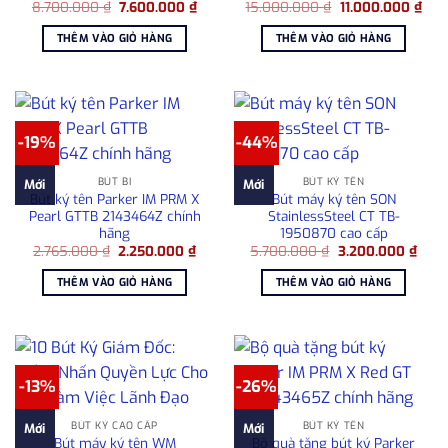
Giá
Giá
Giá
Giá
8.700.000
₫
7.600.000
₫
15.000.000
₫
11.000.000
₫
gốc
hiện
gốc
hiện
là:
tại
là:
tại
THÊM VÀO GIỎ HÀNG
THÊM VÀO GIỎ HÀNG
8.700.000 ₫.
là:
15.000.000 ₫.
là:
7.600.000 ₫.
11.0
-19%
-44%
BÚT BI
BÚT KÝ TÊN
Mới
Mới
Bút ký tên Parker IM PRM X
Bút máy ký tên SON
Pearl GTTB 2143464Z chính
StainlessSteel CT TB-
hãng
1950870 cao cấp
Giá
Giá
Giá
Giá
2.765.000
₫
2.250.000
₫
5.700.000
₫
3.200.000
₫
gốc
hiện
gốc
hiện
là:
tại
là:
tại
THÊM VÀO GIỎ HÀNG
THÊM VÀO GIỎ HÀNG
2.765.000 ₫.
là:
5.700.000 ₫.
là:
2.250.000 ₫.
3.20
-13%
-26%
BÚT KÝ CAO CẤP
BÚT KÝ TÊN
Mới
Mới
Bút máy ký tên WM
Bộ quà tặng bút ký Parker