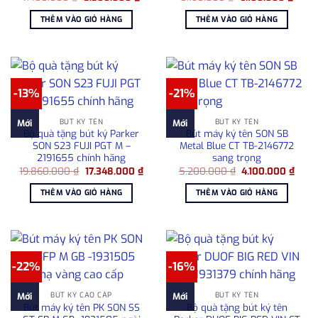
gốc
hiện
gốc
hiện
là:
tại
là:
tại
THÊM VÀO GIỎ HÀNG
THÊM VÀO GIỎ HÀNG
7.480.000 ₫.
là:
8.190.000 ₫.
là:
5.500.000 ₫.
6.100
-13%
-21%
BÚT KÝ TÊN
BÚT KÝ TÊN
Mới
Mới
Bộ quà tặng bút ký Parker
Bút máy ký tên SON SB
SON S23 FUJI PGT M –
Metal Blue CT TB-2146772
2191655 chính hãng
sang trọng
Giá
Giá
Giá
Giá
19.860.000
₫
17.348.000
₫
5.200.000
₫
4.100.000
₫
gốc
hiện
gốc
hiện
là:
tại
là:
tại
THÊM VÀO GIỎ HÀNG
THÊM VÀO GIỎ HÀNG
19.860.000 ₫.
là:
5.200.000 ₫.
là:
17.348.000 ₫.
4.100
-22%
-16%
BÚT KÝ CAO CẤP
BÚT KÝ TÊN
Mới
Mới
Bút máy ký tên PK SON SS
Bộ quà tặng bút ký tên