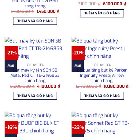
Rituals GRN GT-2203911
Giá
Giá
7.100.000
₫
6.100.000
₫
sang trọng
gốc
hiện
Giá
Giá
1.780.000
₫
1.450.000
₫
là:
tại
THÊM VÀO GIỎ HÀNG
gốc
hiện
7.100.000 ₫.
là:
là:
tại
6.100
THÊM VÀO GIỎ HÀNG
1.780.000 ₫.
là:
1.450.000 ₫.
-21%
-20%
BÚT KÝ TÊN
BÚT KÝ TÊN
Mới
Mới
Bút máy ký tên SON SB
Bộ quà tặng bút ký Parker
Metal Red CT TB-2146853
Ingenuity Prestij Arrow
chính hãng
chính hãng
Giá
Giá
Giá
Giá
5.200.000
₫
4.100.000
₫
12.700.000
₫
10.180.000
₫
gốc
hiện
gốc
hiện
là:
tại
là:
tại
THÊM VÀO GIỎ HÀNG
THÊM VÀO GIỎ HÀNG
5.200.000 ₫.
là:
12.700.000 ₫.
là:
4.100.000 ₫.
10.1
-16%
-23%