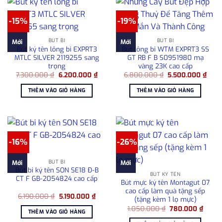
-15%
-19%
BÚT BI
BÚT BI
Mới
Mới
Bút ký tên lông bi EXPRT3
Bút lông bi WTM EXPRT3 SS
MTLC SILVER 2119255 sang
GT RB F B S0951980 mạ
trọng
vàng 23K cao cấp
Giá
Giá
Giá
Giá
7.300.000
₫
6.200.000
₫
6.800.000
₫
5.500.000
₫
gốc
hiện
gốc
hiện
là:
tại
là:
tại
THÊM VÀO GIỎ HÀNG
THÊM VÀO GIỎ HÀNG
7.300.000 ₫.
là:
6.800.000 ₫.
là:
6.200.000 ₫.
5.50
-16%
-26%
BÚT BI
Mới
Mới
Bút bi ký tên SON SE18 Đ-B
BÚT KÝ TÊN
CT F GB-2054824 cao cấp
Bút mực ký tên Montagut 07
cao cấp làm quà tặng sếp
Giá
Giá
6.190.000
₫
5.190.000
₫
(tặng kèm 1 lọ mực)
gốc
hiện
Giá
Giá
là:
tại
1.050.000
₫
780.000
₫
THÊM VÀO GIỎ HÀNG
gốc
hiện
6.190.000 ₫.
là:
là:
tại
5.190.000 ₫.