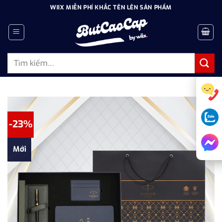
Bỏ
WIIX MIỄN PHÍ KHẮC TÊN LÊN SẢN PHẨM
qua
nội
dung
Tìm
kiếm:
-23%
Mới