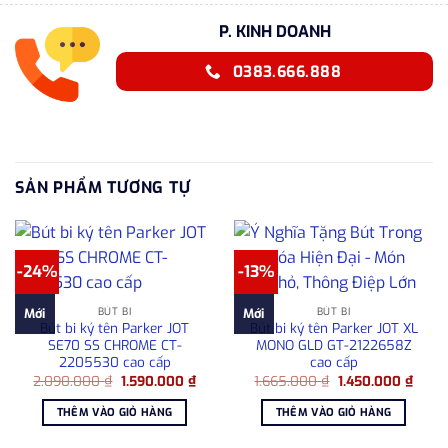
P. KINH DOANH
0383.666.888
SẢN PHẨM TƯƠNG TỰ
-24%
-13%
BÚT BI
BÚT BI
Mới
Mới
Bút bi ký tên Parker JOT
Bút bi ký tên Parker JOT XL
SE70 SS CHROME CT-
MONO GLD GT-2122658Z
2205530 cao cấp
cao cấp
Giá
Giá
Giá
Giá
2.090.000
₫
1.590.000
₫
1.665.000
₫
1.450.000
₫
gốc
hiện
gốc
hiện
là:
tại
là:
tại
THÊM VÀO GIỎ HÀNG
THÊM VÀO GIỎ HÀNG
2.090.000 ₫.
là:
1.665.000 ₫.
là:
1.590.000 ₫.
1.450