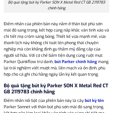
Bộ quà tặng bút ký Parker SON X Metal Red CT GB 2119783
chính hãng
Điểm nhấn của phiên bản này nằm ở thân bút phủ sơn
mài đỏ sang trọng, kết hợp cùng nắp khắc vân tinh xảo và
chi tiết mạ crôm sáng bóng. Thiết kế vừa mạnh mẽ, vừa
thanh lịch này không chỉ toát lên phong thái chuyên
nghiệp mà còn khẳng định gu thẩm mỹ đẳng cấp của
người sở hữu. Với cơ chế bấm tiện dụng cùng ruột mực
Parker Quinkflow trứ danh,
bút Parker chính hãng
mang
lại trải nghiệm viết mượt mà, liền mạch và ổn định, phù
hợp cho cả ghi chú hằng ngày lẫn ký kết quan trọng.
Bộ quà tặng bút ký Parker SON X Metal Red CT
GB 2119783 chính hãng
Điểm nhấn nổi bật của phiên bản này là cây
bút ký tên
Parker Sonnet với thân bút phủ sơn mài đỏ sang trọng,