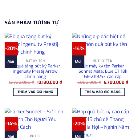
SẢN PHẨM TƯƠNG TỰ
-20%
-14%
BÚT KÝ TÊN
BÚT KÝ TÊN
Mới
Mới
Bộ quà tặng bút ký Parker
Bút máy ký tên Parker
Ingenuity Prestij Arrow
Sonnet Metal Blue CT 18k
chính hãng
GB-2119743 cao cấp
Giá
Giá
Giá
Giá
12.700.000
₫
10.180.000
₫
7.800.000
₫
6.700.000
₫
gốc
hiện
gốc
hiện
là:
tại
là:
tại
THÊM VÀO GIỎ HÀNG
THÊM VÀO GIỎ HÀNG
12.700.000 ₫.
là:
7.800.000 ₫.
là:
10.180.000 ₫.
6.70
-14%
-20%
BÚT BI
Mới
Mới