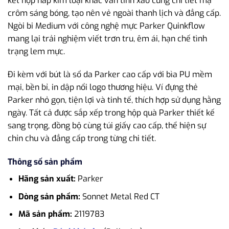
kết hợp nắp kim loại khắc vân tinh xảo cùng chi tiết mạ
crôm sáng bóng, tạo nên vẻ ngoài thanh lịch và đẳng cấp.
Ngòi bi Medium với công nghệ mực Parker Quinkflow
mang lại trải nghiệm viết trơn tru, êm ái, hạn chế tình
trạng lem mực.
Đi kèm với bút là sổ da Parker cao cấp với bìa PU mềm
mại, bền bỉ, in dập nổi logo thương hiệu. Ví đựng thẻ
Parker nhỏ gọn, tiện lợi và tinh tế, thích hợp sử dụng hằng
ngày. Tất cả được sắp xếp trong hộp quà Parker thiết kế
sang trọng, đồng bộ cùng túi giấy cao cấp, thể hiện sự
chỉn chu và đẳng cấp trong từng chi tiết.
Thông số sản phẩm
Hãng sản xuất:
Parker
Dòng sản phẩm:
Sonnet Metal Red CT
Mã sản phẩm:
2119783