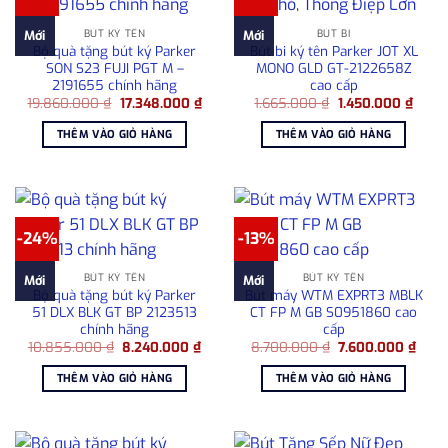
BÚT KÝ TÊN
BÚT BI
Mới
Mới
Bộ quà tặng bút ký Parker
Bút bi ký tên Parker JOT XL
SON S23 FUJI PGT M –
MONO GLD GT-2122658Z
2191655 chính hãng
cao cấp
Giá
Giá
Giá
Giá
19.860.000
₫
17.348.000
₫
1.665.000
₫
1.450.000
₫
gốc
hiện
gốc
hiện
là:
tại
là:
tại
THÊM VÀO GIỎ HÀNG
THÊM VÀO GIỎ HÀNG
19.860.000 ₫.
là:
1.665.000 ₫.
là:
17.348.000 ₫.
1.450
-24%
-13%
BÚT KÝ TÊN
BÚT KÝ TÊN
Mới
Mới
Bộ quà tặng bút ký Parker
Bút máy WTM EXPRT3 MBLK
51 DLX BLK GT BP 2123513
CT FP M GB S0951860 cao
chính hãng
cấp
Giá
Giá
Giá
Giá
10.855.000
₫
8.240.000
₫
8.700.000
₫
7.600.000
₫
gốc
hiện
gốc
hiện
là:
tại
là:
tại
THÊM VÀO GIỎ HÀNG
THÊM VÀO GIỎ HÀNG
10.855.000 ₫.
là:
8.700.000 ₫.
là:
8.240.000 ₫.
7.60