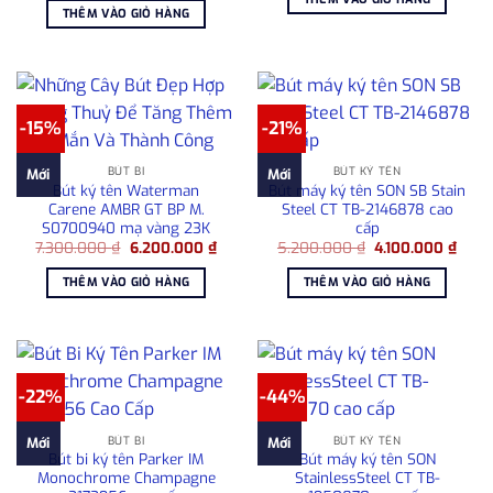
là:
tại
6.300.000 ₫.
là:
THÊM VÀO GIỎ HÀNG
42.000.000 ₫.
là:
4.83
36.600.000 ₫.
-15%
-21%
BÚT BI
BÚT KÝ TÊN
Mới
Mới
Bút ký tên Waterman
Bút máy ký tên SON SB Stain
Carene AMBR GT BP M.
Steel CT TB-2146878 cao
S0700940 mạ vàng 23K
cấp
Giá
Giá
Giá
Giá
7.300.000
₫
6.200.000
₫
5.200.000
₫
4.100.000
₫
gốc
hiện
gốc
hiện
là:
tại
là:
tại
THÊM VÀO GIỎ HÀNG
THÊM VÀO GIỎ HÀNG
7.300.000 ₫.
là:
5.200.000 ₫.
là:
6.200.000 ₫.
4.100
-22%
-44%
BÚT BI
BÚT KÝ TÊN
Mới
Mới
Bút bi ký tên Parker IM
Bút máy ký tên SON
Monochrome Champagne
StainlessSteel CT TB-