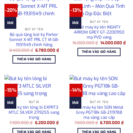
-20%
-13%
BÚT KÝ TÊN
Mới
Mới
Bút máy ký tên INGNTY
BÚT KÝ TÊN
ARROW GREY GT-2200950
Bộ quà tặng bút ký Parker
mạ PVD vàng
Sonnet X-MT PRL CT M GB-
Giá
Giá
16.000.000
₫
14.000.000
₫
1931549 chính hãng
gốc
hiện
Giá
Giá
8.450.000
₫
6.780.000
₫
là:
tại
THÊM VÀO GIỎ HÀNG
gốc
hiện
16.000.000 ₫.
là:
là:
tại
14.
THÊM VÀO GIỎ HÀNG
8.450.000 ₫.
là:
6.780.000 ₫.
-15%
-14%
BÚT BI
BÚT KÝ TÊN
Mới
Mới
Bút ký tên lông bi EXPRT3
Bút máy ký tên SON Metal
MTLC SILVER 2119255 sang
Grey PGT18k GB-2119788
trọng
mạ vàng cao cấp
Giá
Giá
Giá
Giá
7.300.000
₫
6.200.000
₫
7.800.000
₫
6.700.000
₫
gốc
hiện
gốc
hiện
là:
tại
là:
tại
THÊM VÀO GIỎ HÀNG
THÊM VÀO GIỎ HÀNG