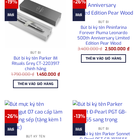
-19%
-26%
Mới
Mới
BÚT BI
Bút bi ký tên Pininfarina
Forever Piuma Leonardo
500th Anniversary Limited
Edition Pear Wood
Giá
Giá
3.400.000
₫
2.500.000
₫
gốc
hiện
BÚT BI
là:
tại
Bút bi ký tên Parker IM
THÊM VÀO GIỎ HÀNG
3.400.000 ₫.
là:
Rituals Grey CT-2203917
2.50
chính hãng
Giá
Giá
1.790.000
₫
1.450.000
₫
gốc
hiện
là:
tại
THÊM VÀO GIỎ HÀNG
1.790.000 ₫.
là:
1.450.000 ₫.
-26%
-13%
BÚT BI
Mới
Mới
Bút bi ký tên Parker Sonnet
BÚT KÝ TÊN