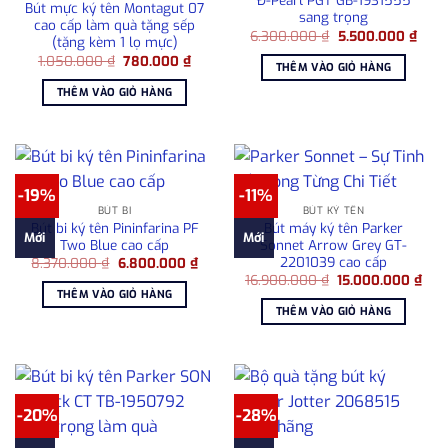
Đ-Pearl PGT GB-1931555
Bút mực ký tên Montagut 07
sang trọng
cao cấp làm quà tặng sếp
Giá
Giá
6.300.000
₫
5.500.000
₫
(tặng kèm 1 lọ mực)
gốc
hiện
Giá
Giá
1.050.000
₫
780.000
₫
là:
tại
THÊM VÀO GIỎ HÀNG
gốc
hiện
6.300.000 ₫.
là:
là:
tại
5.50
THÊM VÀO GIỎ HÀNG
1.050.000 ₫.
là:
780.000 ₫.
-19%
-11%
BÚT BI
BÚT KÝ TÊN
Bút bi ký tên Pininfarina PF
Bút máy ký tên Parker
Mới
Mới
Two Blue cao cấp
Sonnet Arrow Grey GT-
2201039 cao cấp
Giá
Giá
8.370.000
₫
6.800.000
₫
gốc
hiện
Giá
Giá
16.900.000
₫
15.000.000
₫
là:
tại
gốc
hiện
THÊM VÀO GIỎ HÀNG
8.370.000 ₫.
là:
là:
tại
THÊM VÀO GIỎ HÀNG
6.800.000 ₫.
16.900.000 ₫.
là:
15.
-20%
-28%