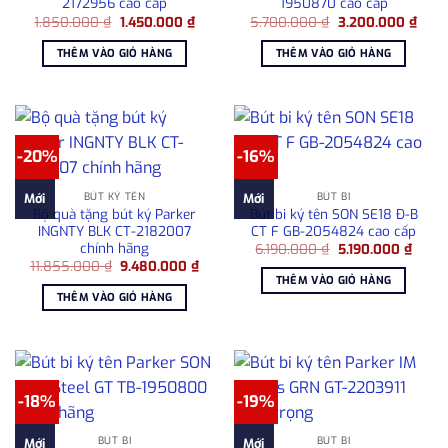
2172956 cao cấp
1950870 cao cấp
Giá
Giá
Giá
Giá
1.850.000
₫
1.450.000
₫
5.700.000
₫
3.200.000
₫
gốc
hiện
gốc
hiện
là:
tại
là:
tại
THÊM VÀO GIỎ HÀNG
THÊM VÀO GIỎ HÀNG
1.850.000 ₫.
là:
5.700.000 ₫.
là:
1.450.000 ₫.
3.20
-20%
-16%
BÚT KÝ TÊN
BÚT BI
Mới
Mới
Bộ quà tặng bút ký Parker
Bút bi ký tên SON SE18 Đ-B
INGNTY BLK CT-2182007
CT F GB-2054824 cao cấp
chính hãng
Giá
Giá
6.190.000
₫
5.190.000
₫
gốc
hiện
Giá
Giá
11.855.000
₫
9.480.000
₫
là:
tại
gốc
hiện
THÊM VÀO GIỎ HÀNG
6.190.000 ₫.
là:
là:
tại
THÊM VÀO GIỎ HÀNG
5.190
11.855.000 ₫.
là:
9.480.000 ₫.
-18%
-19%
BÚT BI
BÚT BI
Mới
Mới