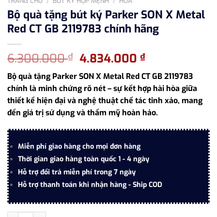
TRANG CHỦ
/
BÚT KÝ HỢP MỆNH
/
HỎA
Bộ quà tặng bút ký Parker SON X Metal
Red CT GB 2119783 chính hãng
Giá
Giá
6.300.000
4.834.000
₫
₫
gốc
hiện
Bộ quà tặng Parker SON X Metal Red CT GB 2119783
là:
tại
chính là minh chứng rõ nét – sự kết hợp hài hòa giữa
6.300.000 ₫.
là:
thiết kế hiện đại và nghệ thuật chế tác tinh xảo, mang
4.834.000 ₫.
đến giá trị sử dụng và thẩm mỹ hoàn hảo.
Miễn phí giao hàng cho mọi đơn hàng
Thời gian giao hàng toàn quốc 1 - 4 ngày
Hỗ trợ đổi trả miễn phí trong 7 ngày
Hỗ trợ thanh toán khi nhận hàng - Ship COD
Bộ quà tặng bút ký Parker SON X Metal Red CT GB 2119783 chín