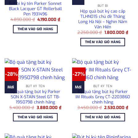
Bút bi ký tên Parker Sonnet
BÚT BI
Black Lacquer GT Rollerball
Hộp quà bút ký cao cấp
Pen 1931496
TLHN015 chủ đề Thăng
Giá
Giá
4.890.000
₫
4.190.000
₫
Long Hà Nội – Nghìn Năm
gốc
hiện
Văn Hiến
là:
tại
THÊM VÀO GIỎ HÀNG
4.890.000 ₫.
là:
Giá
Giá
2.250.000
₫
1.800.000
₫
4.190.000 ₫.
gốc
hiện
là:
tại
THÊM VÀO GIỎ HÀNG
2.250.000 ₫.
là:
1.800
-28%
-27%
BÚT KÝ TÊN
BÚT KÝ TÊN
Mới
Mới
Bộ quà tặng bút ký Parker
Bộ quà tặng bút ký Parker
SON X-STAIN Steel GT TB-
IM Rituals Grey CT-2203860
1950798 chính hãng
chính hãng
Giá
Giá
Giá
Giá
5.400.000
₫
3.880.000
₫
3.450.000
₫
2.530.000
₫
gốc
hiện
gốc
hiện
là:
tại
là:
tại
THÊM VÀO GIỎ HÀNG
THÊM VÀO GIỎ HÀNG
5.400.000 ₫.
là:
3.450.000 ₫.
là:
3.880.000 ₫.
2.53