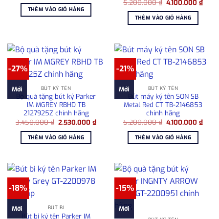
gốc
hiện
Giá
Giá
5.200.000
₫
4.100.000
₫
là:
tại
gốc
hiện
THÊM VÀO GIỎ HÀNG
7.480.000 ₫.
là:
là:
tại
THÊM VÀO GIỎ HÀNG
5.500.000 ₫.
5.200.000 ₫.
là:
4.100
-27%
-21%
BÚT KÝ TÊN
BÚT KÝ TÊN
Mới
Mới
Bộ quà tặng bút ký Parker
Bút máy ký tên SON SB
IM MGREY RBHD TB
Metal Red CT TB-2146853
2127925Z chính hãng
chính hãng
Giá
Giá
Giá
Giá
3.450.000
₫
2.530.000
₫
5.200.000
₫
4.100.000
₫
gốc
hiện
gốc
hiện
là:
tại
là:
tại
THÊM VÀO GIỎ HÀNG
THÊM VÀO GIỎ HÀNG
3.450.000 ₫.
là:
5.200.000 ₫.
là:
2.530.000 ₫.
4.100
-18%
-15%
BÚT BI
Mới
Mới
Bút bi ký tên Parker IM