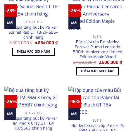
-23%
-26%
BÚT KÝ TÊN
Mới
Mới
Bộ quà tặng bút ký Parker
Sonnet Red CT TB-2146854
chính hãng
BÚT BI
Bút bi ký tên Pininfarina
Giá
Giá
6.300.000
₫
4.834.000
₫
gốc
hiện
Forever Piuma Leonardo
là:
tại
500th Anniversary Limited
THÊM VÀO GIỎ HÀNG
6.300.000 ₫.
là:
Edition Maple Wood
4.834.000 ₫.
Giá
Giá
3.400.000
₫
2.500.000
₫
gốc
hiện
là:
tại
THÊM VÀO GIỎ HÀNG
3.400.000 ₫.
là:
2.50
-26%
-16%
BÚT KÝ TÊN
Mới
Mới
Bộ quà tặng bút ký Parker
BÚT BI
IM PRM X Grey GT TB4
Bút ký tên cao cấp Parker IM
1975587 chính hãng
PRM X Black GT TB4