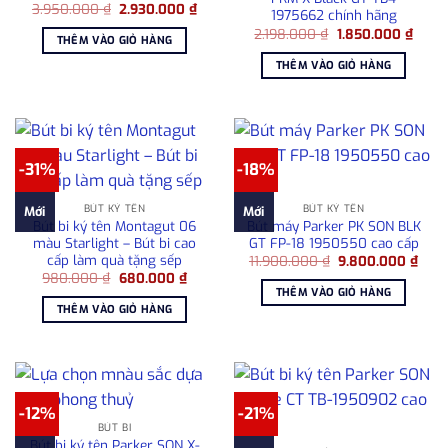
Giá
Giá
3.950.000
₫
2.930.000
₫
1975662 chính hãng
gốc
hiện
Giá
Giá
là:
tại
2.198.000
₫
1.850.000
₫
THÊM VÀO GIỎ HÀNG
gốc
hiện
3.950.000 ₫.
là:
là:
tại
2.930.000 ₫.
THÊM VÀO GIỎ HÀNG
2.198.000 ₫.
là:
1.850
-31%
-18%
BÚT KÝ TÊN
BÚT KÝ TÊN
Mới
Mới
Bút bi ký tên Montagut 06
Bút máy Parker PK SON BLK
màu Starlight – Bút bi cao
GT FP-18 1950550 cao cấp
cấp làm quà tặng sếp
Giá
Giá
11.900.000
₫
9.800.000
₫
gốc
hiện
Giá
Giá
980.000
₫
680.000
₫
là:
tại
gốc
hiện
THÊM VÀO GIỎ HÀNG
11.900.000 ₫.
là:
là:
tại
THÊM VÀO GIỎ HÀNG
9.80
980.000 ₫.
là:
680.000 ₫.
-12%
-21%
BÚT BI
Bút bi ký tên Parker SON X-