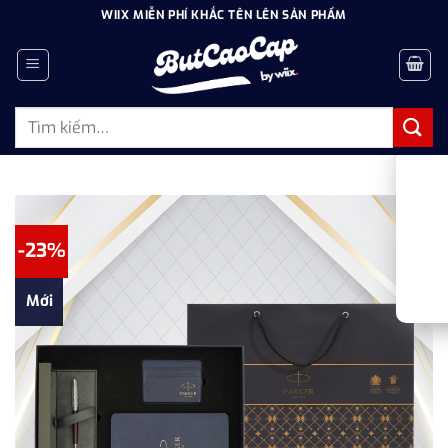
Bỏ
WIIX MIỄN PHÍ KHẮC TÊN LÊN SẢN PHẨM
qua
nội
dung
Tìm
kiếm:
-23%
Mới