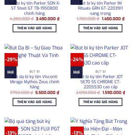
Bút bi ký tên Parker SON X-
Bút bi ký tên Parker IM
ST Steel GT TB-1950800
Rituals GRN GT-2203911
chính hãng
sang trọng
Giá
Giá
Giá
Giá
4.280.000
₫
3.490.000
₫
1.780.000
₫
1.450.000
₫
gốc
hiện
gốc
hiện
là:
tại
là:
tại
THÊM VÀO GIỎ HÀNG
THÊM VÀO GIỎ HÀNG
4.280.000 ₫.
là:
1.780.000 ₫.
là:
3.490.000 ₫.
1.450
-29%
-24%
BÚT BI
BÚT BI
Mới
Mới
Bút dạ bi ký tên Visconti
Bút bi ký tên Parker JOT
Mirage Mythos Zeus chính
SE70 SS CHROME CT-
hãng
2205530 cao cấp
Giá
Giá
Giá
Giá
7.750.000
₫
5.500.000
₫
2.090.000
₫
1.590.000
₫
gốc
hiện
gốc
hiện
là:
tại
là:
tại
THÊM VÀO GIỎ HÀNG
THÊM VÀO GIỎ HÀNG
7.750.000 ₫.
là:
2.090.000 ₫.
là:
5.500.000 ₫.
1.590
-13%
-13%