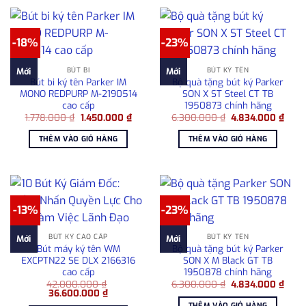
-18%
-23%
BÚT BI
BÚT KÝ TÊN
Mới
Mới
Bút bi ký tên Parker IM
Bộ quà tặng bút ký Parker
MONO REDPURP M-2190514
SON X ST Steel CT TB
cao cấp
1950873 chính hãng
Giá
Giá
Giá
Giá
1.778.000
₫
1.450.000
₫
6.300.000
₫
4.834.000
₫
gốc
hiện
gốc
hiện
là:
tại
là:
tại
THÊM VÀO GIỎ HÀNG
THÊM VÀO GIỎ HÀNG
1.778.000 ₫.
là:
6.300.000 ₫.
là:
1.450.000 ₫.
4.83
-13%
-23%
BÚT KÝ CAO CẤP
BÚT KÝ TÊN
Mới
Mới
Bút máy ký tên WM
Bộ quà tặng bút ký Parker
EXCPTN22 SE DLX 2166316
SON X M Black GT TB
cao cấp
1950878 chính hãng
Giá
Giá
42.000.000
₫
6.300.000
₫
4.834.000
₫
Giá
Giá
gốc
hiện
36.600.000
₫
gốc
hiện
là:
tại
THÊM VÀO GIỎ HÀNG