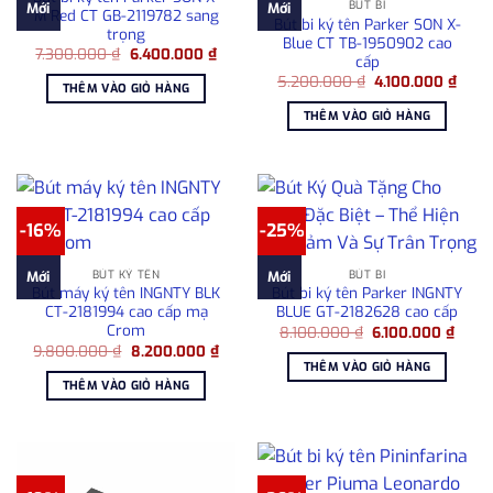
BÚT BI
Mới
Mới
M Red CT GB-2119782 sang
Bút bi ký tên Parker SON X-
trọng
Blue CT TB-1950902 cao
Giá
Giá
7.300.000
₫
6.400.000
₫
cấp
gốc
hiện
Giá
Giá
là:
tại
5.200.000
₫
4.100.000
₫
THÊM VÀO GIỎ HÀNG
gốc
hiện
7.300.000 ₫.
là:
là:
tại
6.400.000 ₫.
THÊM VÀO GIỎ HÀNG
5.200.000 ₫.
là:
4.100
-16%
-25%
BÚT KÝ TÊN
BÚT BI
Mới
Mới
Bút máy ký tên INGNTY BLK
Bút bi ký tên Parker INGNTY
CT-2181994 cao cấp mạ
BLUE GT-2182628 cao cấp
Crom
Giá
Giá
8.100.000
₫
6.100.000
₫
gốc
hiện
Giá
Giá
9.800.000
₫
8.200.000
₫
là:
tại
gốc
hiện
THÊM VÀO GIỎ HÀNG
8.100.000 ₫.
là:
là:
tại
THÊM VÀO GIỎ HÀNG
6.100
9.800.000 ₫.
là:
8.200.000 ₫.