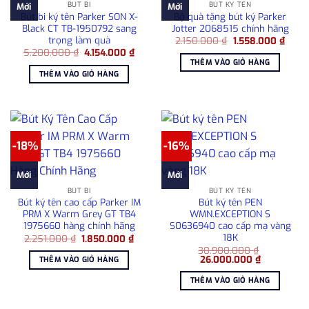
BÚT BI
BÚT KÝ TÊN
Mới
Mới
Bút bi ký tên Parker SON X-
Bộ quà tặng bút ký Parker
Black CT TB-1950792 sang
Jotter 2068515 chính hãng
trọng làm quà
Giá
Giá
2.150.000
₫
1.558.000
₫
gốc
hiện
Giá
Giá
5.200.000
₫
4.154.000
₫
là:
tại
gốc
hiện
THÊM VÀO GIỎ HÀNG
2.150.000 ₫.
là:
là:
tại
THÊM VÀO GIỎ HÀNG
1.558
5.200.000 ₫.
là:
4.154.000 ₫.
-18%
-16%
Mới
Mới
BÚT BI
BÚT KÝ TÊN
Bút ký tên cao cấp Parker IM
Bút ký tên PEN
PRM X Warm Grey GT TB4
WMN.EXCEPTION S
1975660 hàng chính hãng
S0636940 cao cấp mạ vàng
18K
Giá
Giá
2.251.000
₫
1.850.000
₫
gốc
hiện
30.900.000
₫
là:
tại
Giá
Giá
26.000.000
₫
THÊM VÀO GIỎ HÀNG
2.251.000 ₫.
là:
gốc
hiện
1.850.000 ₫.
là:
tại
THÊM VÀO GIỎ HÀNG
30.900.000 ₫.
là:
26.000.000