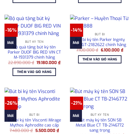
7.300.000 ₫.
là:
7.800.000 ₫.
là:
6.200.000 ₫.
6.70
-16%
-14%
BÚT BI
Bút bi ký tên Parker Ingnty
BÚT KÝ TÊN
Mới
Mới
BLK GT-2182622 chính hãng
Bộ quà tặng bút ký tên
Giá
Giá
7.100.000
₫
6.100.000
₫
Parker DUOF BIG RED VIN CT
gốc
hiện
M-1931379 chính hãng
là:
tại
THÊM VÀO GIỎ HÀNG
7.100.000 ₫.
là:
Giá
Giá
22.890.000
₫
19.180.000
₫
6.100
gốc
hiện
là:
tại
THÊM VÀO GIỎ HÀNG
22.890.000 ₫.
là:
19.180.000 ₫.
-26%
-21%
BÚT BI
BÚT KÝ TÊN
Mới
Mới
Bút bi ký tên Visconti Mirage
Bút máy ký tên SON SB
Mythos Aphrodite cao cấp
Metal Blue CT TB-2146772
sang trọng
Giá
Giá
7.480.000
₫
5.500.000
₫