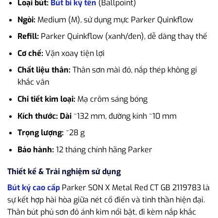
Loại bút:
Bút bi ký tên
(Ballpoint)
Ngòi:
Medium (M), sử dụng mực Parker Quinkflow
Refill:
Parker Quinkflow (xanh/đen), dễ dàng thay thế
Cơ chế:
Vặn xoay tiện lợi
Chất liệu thân:
Thân sơn mài đỏ, nắp thép không gỉ
khắc vân
Chi tiết kim loại:
Mạ crôm sáng bóng
Kích thước: Dài
~132 mm, đường kính ~10 mm
Trọng lượng:
~28 g
Bảo hành:
12 tháng chính hãng Parker
Thiết kế & Trải nghiệm sử dụng
Bút ký cao cấp
Parker SON X Metal Red CT GB 2119783 là
sự kết hợp hài hòa giữa nét cổ điển và tinh thần hiện đại.
Thân bút phủ sơn đỏ ánh kim nổi bật, đi kèm nắp khắc