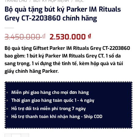
TRANG CHỦ
/
BÚT KÝ HỢP MỆNH
/
MỘC
Bộ quà tặng bút ký Parker IM Rituals
Grey CT-2203860 chính hãng
Giá
Giá
3.450.000
2.530.000
₫
₫
gốc
hiện
Bộ quà tặng Giftset Parker IM Rituals Grey CT-2203860
là:
tại
bao gồm: 1 bút ký Parker IM Rituals Grey CT, 1 sổ da
3.450.000 ₫.
là:
sang trọng, 1 ví đựng thẻ tinh tế, kèm hộp quà và túi
2.530.000 ₫.
giấy chính hãng Parker.
Miễn phí giao hàng cho mọi đơn hàng
Thời gian giao hàng toàn quốc 1 - 4 ngày
Hỗ trợ đổi trả miễn phí trong 7 ngày
Hỗ trợ thanh toán khi nhận hàng - Ship COD
Bộ quà tặng bút ký Parker IM Rituals Grey CT-2203860 chính hã