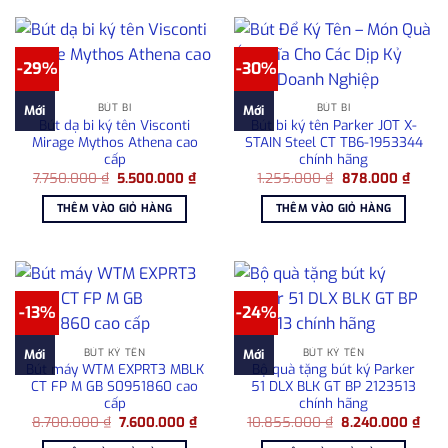
-29%
-30%
BÚT BI
BÚT BI
Mới
Mới
Bút dạ bi ký tên Visconti
Bút bi ký tên Parker JOT X-
Mirage Mythos Athena cao
STAIN Steel CT TB6-1953344
cấp
chính hãng
Giá
Giá
Giá
Giá
7.750.000
₫
5.500.000
₫
1.255.000
₫
878.000
₫
gốc
hiện
gốc
hiện
là:
tại
là:
tại
THÊM VÀO GIỎ HÀNG
THÊM VÀO GIỎ HÀNG
7.750.000 ₫.
là:
1.255.000 ₫.
là:
5.500.000 ₫.
878.0
-13%
-24%
BÚT KÝ TÊN
BÚT KÝ TÊN
Mới
Mới
Bút máy WTM EXPRT3 MBLK
Bộ quà tặng bút ký Parker
CT FP M GB S0951860 cao
51 DLX BLK GT BP 2123513
cấp
chính hãng
Giá
Giá
Giá
Giá
8.700.000
₫
7.600.000
₫
10.855.000
₫
8.240.000
₫
gốc
hiện
gốc
hiện
là:
tại
là:
tại