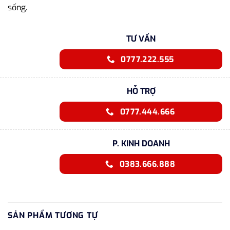
sống.
TƯ VẤN
0777.222.555
HỖ TRỢ
0777.444.666
P. KINH DOANH
0383.666.888
SẢN PHẨM TƯƠNG TỰ