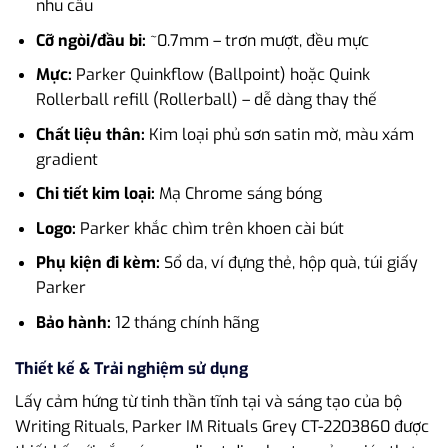
nhu cầu
Cỡ ngòi/đầu bi:
~0.7mm – trơn mượt, đều mực
Mực:
Parker Quinkflow (Ballpoint) hoặc Quink
Rollerball refill (Rollerball) – dễ dàng thay thế
Chất liệu thân:
Kim loại phủ sơn satin mờ, màu xám
gradient
Chi tiết kim loại:
Mạ Chrome sáng bóng
Logo:
Parker khắc chìm trên khoen cài bút
Phụ kiện đi kèm:
Sổ da, ví đựng thẻ, hộp quà, túi giấy
Parker
Bảo hành:
12 tháng chính hãng
Thiết kế & Trải nghiệm sử dụng
Lấy cảm hứng từ tinh thần tĩnh tại và sáng tạo của bộ
Writing Rituals, Parker IM Rituals Grey CT-2203860 được