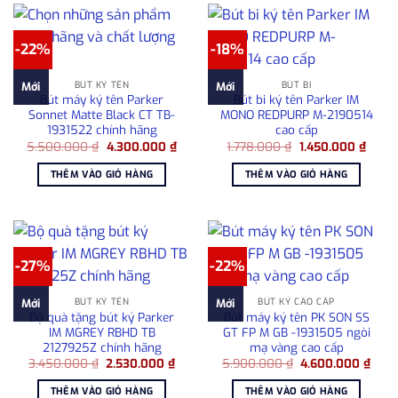
-22%
-18%
BÚT KÝ TÊN
BÚT BI
Mới
Mới
Bút máy ký tên Parker
Bút bi ký tên Parker IM
Sonnet Matte Black CT TB-
MONO REDPURP M-2190514
1931522 chính hãng
cao cấp
Giá
Giá
Giá
Giá
5.500.000
₫
4.300.000
₫
1.778.000
₫
1.450.000
₫
gốc
hiện
gốc
hiện
là:
tại
là:
tại
THÊM VÀO GIỎ HÀNG
THÊM VÀO GIỎ HÀNG
5.500.000 ₫.
là:
1.778.000 ₫.
là:
4.300.000 ₫.
1.450
-27%
-22%
BÚT KÝ TÊN
BÚT KÝ CAO CẤP
Mới
Mới
Bộ quà tặng bút ký Parker
Bút máy ký tên PK SON SS
IM MGREY RBHD TB
GT FP M GB -1931505 ngòi
2127925Z chính hãng
mạ vàng cao cấp
Giá
Giá
Giá
Giá
3.450.000
₫
2.530.000
₫
5.900.000
₫
4.600.000
₫
gốc
hiện
gốc
hiện
là:
tại
là:
tại
THÊM VÀO GIỎ HÀNG
THÊM VÀO GIỎ HÀNG
3.450.000 ₫.
là:
5.900.000 ₫.
là: