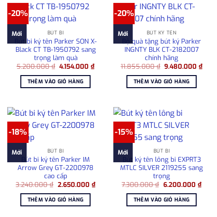
-20%
-20%
BÚT BI
BÚT KÝ TÊN
Mới
Mới
Bút bi ký tên Parker SON X-
Bộ quà tặng bút ký Parker
Black CT TB-1950792 sang
INGNTY BLK CT-2182007
trọng làm quà
chính hãng
Giá
Giá
Giá
Giá
5.200.000
₫
4.154.000
₫
11.855.000
₫
9.480.000
₫
gốc
hiện
gốc
hiện
là:
tại
là:
tại
THÊM VÀO GIỎ HÀNG
THÊM VÀO GIỎ HÀNG
5.200.000 ₫.
là:
11.855.000 ₫.
là:
4.154.000 ₫.
9.48
-18%
-15%
BÚT BI
BÚT BI
Mới
Mới
Bút bi ký tên Parker IM
Bút ký tên lông bi EXPRT3
Arrow Grey GT-2200978
MTLC SILVER 2119255 sang
cao cấp
trọng
Giá
Giá
Giá
Giá
3.240.000
₫
2.650.000
₫
7.300.000
₫
6.200.000
₫
gốc
hiện
gốc
hiện
là:
tại
là:
tại
THÊM VÀO GIỎ HÀNG
THÊM VÀO GIỎ HÀNG
3.240.000 ₫.
là:
7.300.000 ₫.
là:
2.650.000 ₫.
6.20