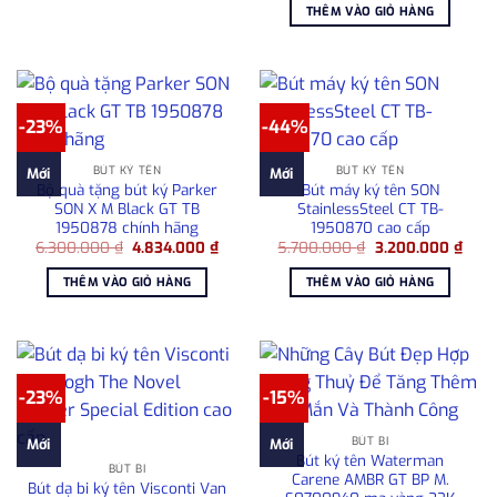
là:
tại
5.500.000 ₫.
THÊM VÀO GIỎ HÀNG
8.450.000 ₫.
là:
6.78
-23%
-44%
BÚT KÝ TÊN
BÚT KÝ TÊN
Mới
Mới
Bộ quà tặng bút ký Parker
Bút máy ký tên SON
SON X M Black GT TB
StainlessSteel CT TB-
1950878 chính hãng
1950870 cao cấp
Giá
Giá
Giá
Giá
6.300.000
₫
4.834.000
₫
5.700.000
₫
3.200.000
₫
gốc
hiện
gốc
hiện
là:
tại
là:
tại
THÊM VÀO GIỎ HÀNG
THÊM VÀO GIỎ HÀNG
6.300.000 ₫.
là:
5.700.000 ₫.
là:
4.834.000 ₫.
3.20
-23%
-15%
BÚT BI
Mới
Mới
Bút ký tên Waterman
BÚT BI
Carene AMBR GT BP M.
Bút dạ bi ký tên Visconti Van