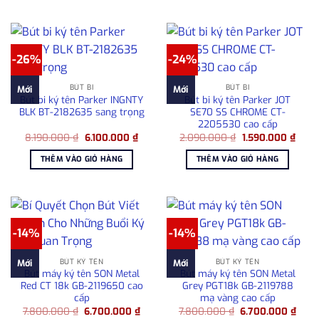
-26%
-24%
BÚT BI
BÚT BI
Mới
Mới
Bút bi ký tên Parker INGNTY
Bút bi ký tên Parker JOT
BLK BT-2182635 sang trọng
SE70 SS CHROME CT-
2205530 cao cấp
Giá
Giá
Giá
Giá
8.190.000
₫
6.100.000
₫
2.090.000
₫
1.590.000
₫
gốc
hiện
gốc
hiện
là:
tại
là:
tại
THÊM VÀO GIỎ HÀNG
THÊM VÀO GIỎ HÀNG
8.190.000 ₫.
là:
2.090.000 ₫.
là:
6.100.000 ₫.
1.590
-14%
-14%
BÚT KÝ TÊN
BÚT KÝ TÊN
Mới
Mới
Bút máy ký tên SON Metal
Bút máy ký tên SON Metal
Red CT 18k GB-2119650 cao
Grey PGT18k GB-2119788
cấp
mạ vàng cao cấp
Giá
Giá
Giá
Giá
7.800.000
₫
6.700.000
₫
7.800.000
₫
6.700.000
₫