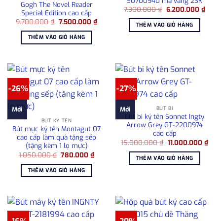
S0700940 mạ vàng 23K
Gogh The Novel Reader
Giá
Giá
7.300.000
₫
6.200.000
₫
Special Edition cao cấp
gốc
hiện
Giá
Giá
9.700.000
₫
7.500.000
₫
là:
tại
THÊM VÀO GIỎ HÀNG
gốc
hiện
7.300.000 ₫.
là:
là:
tại
6.20
THÊM VÀO GIỎ HÀNG
9.700.000 ₫.
là:
7.500.000 ₫.
-26%
-27%
BÚT BI
Mới
Mới
Bút bi ký tên Sonnet Ingty
BÚT KÝ TÊN
Arrow Grey GT-2200974
Bút mực ký tên Montagut 07
cao cấp
cao cấp làm quà tặng sếp
Giá
Giá
15.000.000
₫
11.000.000
₫
(tặng kèm 1 lọ mực)
gốc
hiện
Giá
Giá
1.050.000
₫
780.000
₫
là:
tại
THÊM VÀO GIỎ HÀNG
gốc
hiện
15.000.000 ₫.
là:
là:
tại
11.0
THÊM VÀO GIỎ HÀNG
1.050.000 ₫.
là:
780.000 ₫.