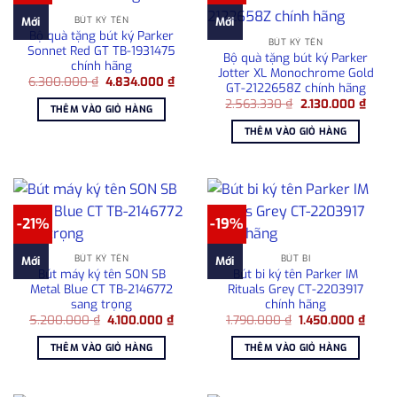
BÚT KÝ TÊN
Mới
Mới
Bộ quà tặng bút ký Parker
BÚT KÝ TÊN
Sonnet Red GT TB-1931475
Bộ quà tặng bút ký Parker
chính hãng
Jotter XL Monochrome Gold
Giá
Giá
6.300.000
₫
4.834.000
₫
GT-2122658Z chính hãng
gốc
hiện
Giá
Giá
là:
tại
2.563.330
₫
2.130.000
₫
THÊM VÀO GIỎ HÀNG
gốc
hiện
6.300.000 ₫.
là:
là:
tại
4.834.000 ₫.
THÊM VÀO GIỎ HÀNG
2.563.330 ₫.
là:
2.130
-21%
-19%
BÚT KÝ TÊN
BÚT BI
Mới
Mới
Bút máy ký tên SON SB
Bút bi ký tên Parker IM
Metal Blue CT TB-2146772
Rituals Grey CT-2203917
sang trọng
chính hãng
Giá
Giá
Giá
Giá
5.200.000
₫
4.100.000
₫
1.790.000
₫
1.450.000
₫
gốc
hiện
gốc
hiện
là:
tại
là:
tại
THÊM VÀO GIỎ HÀNG
THÊM VÀO GIỎ HÀNG
5.200.000 ₫.
là:
1.790.000 ₫.
là:
4.100.000 ₫.
1.450