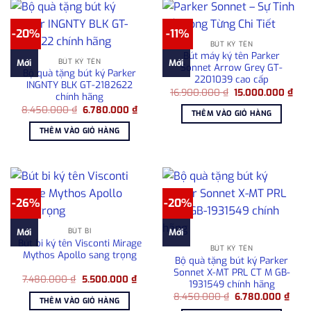
-20%
-11%
BÚT KÝ TÊN
Bút máy ký tên Parker
BÚT KÝ TÊN
Mới
Mới
Sonnet Arrow Grey GT-
Bộ quà tặng bút ký Parker
2201039 cao cấp
INGNTY BLK GT-2182622
Giá
Giá
16.900.000
₫
15.000.000
₫
chính hãng
gốc
hiện
Giá
Giá
8.450.000
₫
6.780.000
₫
là:
tại
THÊM VÀO GIỎ HÀNG
gốc
hiện
16.900.000 ₫.
là:
là:
tại
15.
THÊM VÀO GIỎ HÀNG
8.450.000 ₫.
là:
6.780.000 ₫.
-26%
-20%
BÚT BI
Mới
Mới
Bút bi ký tên Visconti Mirage
BÚT KÝ TÊN
Mythos Apollo sang trọng
Bộ quà tặng bút ký Parker
Sonnet X-MT PRL CT M GB-
Giá
Giá
7.480.000
₫
5.500.000
₫
1931549 chính hãng
gốc
hiện
Giá
Giá
là:
tại
8.450.000
₫
6.780.000
₫
THÊM VÀO GIỎ HÀNG
gốc
hiện
7.480.000 ₫.
là: