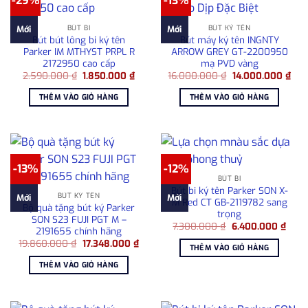
-29%
-13%
BÚT BI
BÚT KÝ TÊN
Mới
Mới
Bút bút lông bi ký tên
Bút máy ký tên INGNTY
Parker IM MTHYST PRPL R
ARROW GREY GT-2200950
2172950 cao cấp
mạ PVD vàng
Giá
Giá
Giá
Giá
2.590.000
₫
1.850.000
₫
16.000.000
₫
14.000.000
₫
gốc
hiện
gốc
hiện
là:
tại
là:
tại
THÊM VÀO GIỎ HÀNG
THÊM VÀO GIỎ HÀNG
2.590.000 ₫.
là:
16.000.000 ₫.
là:
1.850.000 ₫.
14.
-13%
-12%
BÚT BI
Bút bi ký tên Parker SON X-
BÚT KÝ TÊN
Mới
Mới
M Red CT GB-2119782 sang
Bộ quà tặng bút ký Parker
trọng
SON S23 FUJI PGT M –
Giá
Giá
7.300.000
₫
6.400.000
₫
2191655 chính hãng
gốc
hiện
Giá
Giá
19.860.000
₫
17.348.000
₫
là:
tại
THÊM VÀO GIỎ HÀNG
gốc
hiện
7.300.000 ₫.
là:
là:
tại
6.40
THÊM VÀO GIỎ HÀNG
19.860.000 ₫.
là:
17.348.000 ₫.