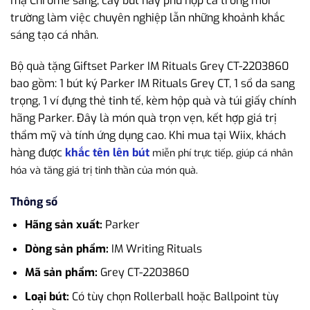
mạ Chrome sáng, cây bút này phù hợp cả trong môi
trường làm việc chuyên nghiệp lẫn những khoảnh khắc
sáng tạo cá nhân.
Bộ quà tặng Giftset Parker IM Rituals Grey CT-2203860
bao gồm: 1 bút ký Parker IM Rituals Grey CT, 1 sổ da sang
trọng, 1 ví đựng thẻ tinh tế, kèm hộp quà và túi giấy chính
hãng Parker. Đây là món quà trọn vẹn, kết hợp giá trị
thẩm mỹ và tính ứng dụng cao. Khi mua tại Wiix, khách
hàng được
khắc tên lên bút
miễn phí trực tiếp
, giúp cá nhân
hóa và tăng giá trị tinh thần của món quà.
Thông số
Hãng sản xuất:
Parker
Dòng sản phẩm:
IM Writing Rituals
Mã sản phẩm:
Grey CT-2203860
Loại bút:
Có tùy chọn Rollerball hoặc Ballpoint tùy