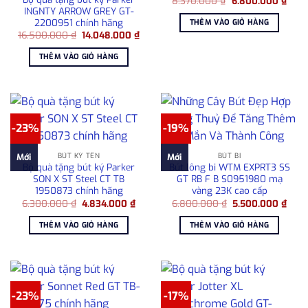
Giá
Giá
8.370.000
₫
6.800.000
₫
gốc
hiện
INGNTY ARROW GREY GT-
là:
tại
2200951 chính hãng
THÊM VÀO GIỎ HÀNG
8.370.000 ₫.
là:
Giá
Giá
16.500.000
₫
14.048.000
₫
6.80
gốc
hiện
là:
tại
THÊM VÀO GIỎ HÀNG
16.500.000 ₫.
là:
14.048.000 ₫.
-23%
-19%
BÚT KÝ TÊN
BÚT BI
Mới
Mới
Bộ quà tặng bút ký Parker
Bút lông bi WTM EXPRT3 SS
SON X ST Steel CT TB
GT RB F B S0951980 mạ
1950873 chính hãng
vàng 23K cao cấp
Giá
Giá
Giá
Giá
6.300.000
₫
4.834.000
₫
6.800.000
₫
5.500.000
₫
gốc
hiện
gốc
hiện
là:
tại
là:
tại
THÊM VÀO GIỎ HÀNG
THÊM VÀO GIỎ HÀNG
6.300.000 ₫.
là:
6.800.000 ₫.
là:
4.834.000 ₫.
5.50
-23%
-17%