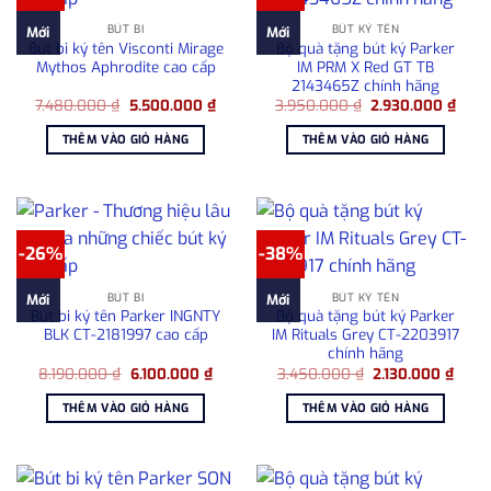
BÚT BI
BÚT KÝ TÊN
Mới
Mới
Bút bi ký tên Visconti Mirage
Bộ quà tặng bút ký Parker
Mythos Aphrodite cao cấp
IM PRM X Red GT TB
2143465Z chính hãng
Giá
Giá
Giá
Giá
7.480.000
₫
5.500.000
₫
3.950.000
₫
2.930.000
₫
gốc
hiện
gốc
hiện
là:
tại
là:
tại
THÊM VÀO GIỎ HÀNG
THÊM VÀO GIỎ HÀNG
7.480.000 ₫.
là:
3.950.000 ₫.
là:
5.500.000 ₫.
2.93
-26%
-38%
BÚT BI
BÚT KÝ TÊN
Mới
Mới
Bút bi ký tên Parker INGNTY
Bộ quà tặng bút ký Parker
BLK CT-2181997 cao cấp
IM Rituals Grey CT-2203917
chính hãng
Giá
Giá
Giá
Giá
8.190.000
₫
6.100.000
₫
3.450.000
₫
2.130.000
₫
gốc
hiện
gốc
hiện
là:
tại
là:
tại
THÊM VÀO GIỎ HÀNG
THÊM VÀO GIỎ HÀNG
8.190.000 ₫.
là:
3.450.000 ₫.
là:
6.100.000 ₫.
2.130