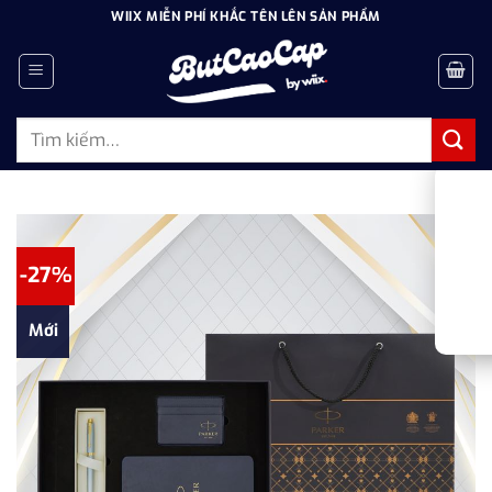
Bỏ
WIIX MIỄN PHÍ KHẮC TÊN LÊN SẢN PHẨM
qua
nội
dung
Tìm
kiếm:
-27%
Mới