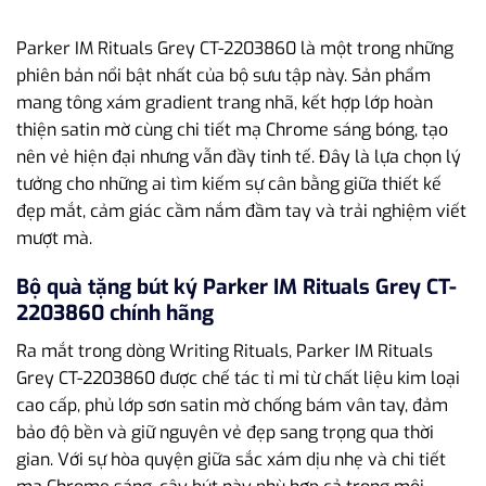
Parker IM Rituals Grey CT-2203860 là một trong những
phiên bản nổi bật nhất của bộ sưu tập này. Sản phẩm
mang tông xám gradient trang nhã, kết hợp lớp hoàn
thiện satin mờ cùng chi tiết mạ Chrome sáng bóng, tạo
nên vẻ hiện đại nhưng vẫn đầy tinh tế. Đây là lựa chọn lý
tưởng cho những ai tìm kiếm sự cân bằng giữa thiết kế
đẹp mắt, cảm giác cầm nắm đầm tay và trải nghiệm viết
mượt mà.
Bộ quà tặng bút ký Parker IM Rituals Grey CT-
2203860 chính hãng
Ra mắt trong dòng Writing Rituals, Parker IM Rituals
Grey CT-2203860 được chế tác tỉ mỉ từ chất liệu kim loại
cao cấp, phủ lớp sơn satin mờ chống bám vân tay, đảm
bảo độ bền và giữ nguyên vẻ đẹp sang trọng qua thời
gian. Với sự hòa quyện giữa sắc xám dịu nhẹ và chi tiết