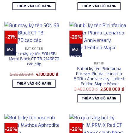
gốc
hiện
gốc
hiện
là:
tại
là:
tại
THÊM VÀO GIỎ HÀNG
THÊM VÀO GIỎ HÀNG
7.800.000 ₫.
là:
7.800.000 ₫.
là:
6.700.000 ₫.
6.70
-21%
-26%
BÚT KÝ TÊN
Mới
Mới
Bút máy ký tên SON SB
Metal Black CT TB-2146870
cao cấp
BÚT BI
Bút bi ký tên Pininfarina
Forever Piuma Leonardo
Giá
Giá
5.200.000
₫
4.100.000
₫
gốc
hiện
500th Anniversary Limited
là:
tại
Edition Maple Wood
THÊM VÀO GIỎ HÀNG
5.200.000 ₫.
là:
Giá
Giá
3.400.000
₫
2.500.000
₫
4.100.000 ₫.
gốc
hiện
là:
tại
THÊM VÀO GIỎ HÀNG
3.400.000 ₫.
là:
2.50
-26%
-26%