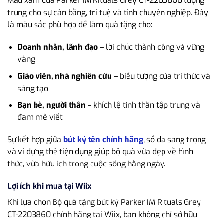
Màu xám của Parker IM Rituals Grey CT-2203860 tượng
trưng cho sự cân bằng, trí tuệ và tính chuyên nghiệp. Đây
là màu sắc phù hợp để làm quà tặng cho:
Doanh nhân, lãnh đạo
– lời chúc thành công và vững
vàng
Giáo viên, nhà nghiên cứu
– biểu tượng của tri thức và
sáng tạo
Bạn bè, người thân
– khích lệ tinh thần tập trung và
đam mê viết
Sự kết hợp giữa
bút ký tên chính hãng
, sổ da sang trọng
và ví đựng thẻ tiện dụng giúp bộ quà vừa đẹp về hình
thức, vừa hữu ích trong cuộc sống hằng ngày.
Lợi ích khi mua tại Wiix
Khi lựa chọn Bộ quà tặng bút ký Parker IM Rituals Grey
CT-2203860 chính hãng tại Wiix, bạn không chỉ sở hữu