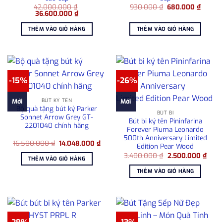
Giá
Giá
42.000.000
₫
930.000
₫
680.000
₫
Giá
Giá
gốc
hiện
36.600.000
₫
gốc
hiện
là:
tại
là:
tại
930.000 ₫.
là:
THÊM VÀO GIỎ HÀNG
THÊM VÀO GIỎ HÀNG
42.000.000 ₫.
là:
680.00
36.600.000 ₫.
-15%
-26%
BÚT KÝ TÊN
Mới
Mới
Bộ quà tặng bút ký Parker
BÚT BI
Sonnet Arrow Grey GT-
Bút bi ký tên Pininfarina
2201040 chính hãng
Forever Piuma Leonardo
500th Anniversary Limited
Giá
Giá
16.500.000
₫
14.048.000
₫
Edition Pear Wood
gốc
hiện
Giá
Giá
là:
tại
3.400.000
₫
2.500.000
₫
THÊM VÀO GIỎ HÀNG
gốc
hiện
16.500.000 ₫.
là:
là:
tại
14.048.000 ₫.
THÊM VÀO GIỎ HÀNG
3.400.000 ₫.
là:
2.50