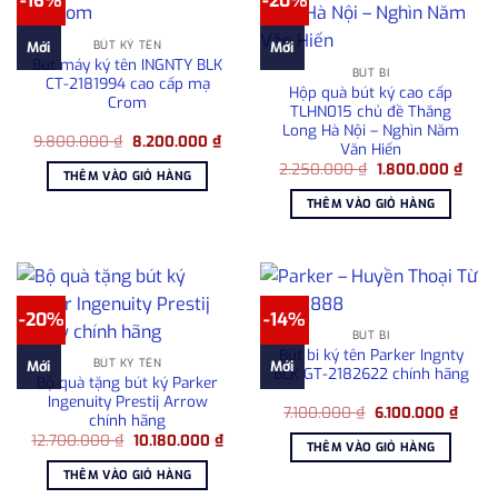
-16%
-20%
BÚT KÝ TÊN
Mới
Mới
Bút máy ký tên INGNTY BLK
BÚT BI
CT-2181994 cao cấp mạ
Hộp quà bút ký cao cấp
Crom
TLHN015 chủ đề Thăng
Long Hà Nội – Nghìn Năm
Giá
Giá
9.800.000
₫
8.200.000
₫
Văn Hiến
gốc
hiện
Giá
Giá
là:
tại
2.250.000
₫
1.800.000
₫
THÊM VÀO GIỎ HÀNG
gốc
hiện
9.800.000 ₫.
là:
là:
tại
8.200.000 ₫.
THÊM VÀO GIỎ HÀNG
2.250.000 ₫.
là:
1.800
-20%
-14%
BÚT BI
Bút bi ký tên Parker Ingnty
BÚT KÝ TÊN
Mới
Mới
BLK GT-2182622 chính hãng
Bộ quà tặng bút ký Parker
Ingenuity Prestij Arrow
Giá
Giá
7.100.000
₫
6.100.000
₫
chính hãng
gốc
hiện
Giá
Giá
12.700.000
₫
10.180.000
₫
là:
tại
THÊM VÀO GIỎ HÀNG
gốc
hiện
7.100.000 ₫.
là:
là:
tại
6.100
THÊM VÀO GIỎ HÀNG
12.700.000 ₫.
là:
10.180.000 ₫.