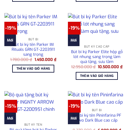
2.530.000 ₫.
4.60
-19%
-19%
BÚT BI
Mới
Mới
Bút bi ký tên Parker IM
BÚT KÝ CAO CẤP
Rituals GRN GT-2203911
Bút bi ký Parker Elite hộp gỗ
sang trọng
lót nhung sang trọng làm
Giá
Giá
1.780.000
₫
1.450.000
₫
quà tặng, sưu tầm
gốc
hiện
Giá
Giá
là:
tại
12.950.000
₫
10.500.000
₫
THÊM VÀO GIỎ HÀNG
gốc
hiện
1.780.000 ₫.
là:
là:
tại
1.450.000 ₫.
THÊM VÀO GIỎ HÀNG
12.950.000 ₫.
là:
10.
-15%
-19%
BÚT BI
Bút bi ký tên Pininfarina PF
Mới
Mới
Two Dark Blue cao cấp
BÚT KÝ TÊN
Bộ quà tặng bút ký Parker