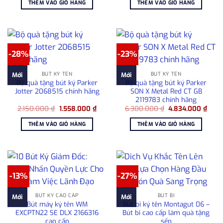
THÊM VÀO GIỎ HÀNG
THÊM VÀO GIỎ HÀNG
8.700.000 ₫.
là:
10.855.000 ₫.
là:
7.600.000 ₫.
8.24
-28%
-23%
BÚT KÝ TÊN
BÚT KÝ TÊN
Mới
Mới
Bộ quà tặng bút ký Parker
Bộ quà tặng bút ký Parker
Jotter 2068515 chính hãng
SON X Metal Red CT GB
2119783 chính hãng
Giá
Giá
Giá
Giá
2.150.000
₫
1.558.000
₫
6.300.000
₫
4.834.000
₫
gốc
hiện
gốc
hiện
là:
tại
là:
tại
THÊM VÀO GIỎ HÀNG
THÊM VÀO GIỎ HÀNG
2.150.000 ₫.
là:
6.300.000 ₫.
là:
1.558.000 ₫.
4.83
-13%
-27%
BÚT KÝ CAO CẤP
BÚT BI
Mới
Mới
Bút máy ký tên WM
Bút bi ký tên Montagut 06 –
EXCPTN22 SE DLX 2166316
Bút bi cao cấp làm quà tặng
cao cấp
sếp