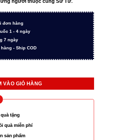
hững người thuộc cung Sư Tử.
000 ₫.
là:
3.900.000 ₫.
i đơn hàng
uốc 1 - 4 ngày
ng 7 ngày
n hàng - Ship COD
ành riêng cho cung Sư Tử số lượng
 VÀO GIỎ HÀNG
 quà tặng
ói quà miễn phí
lên sản phẩm