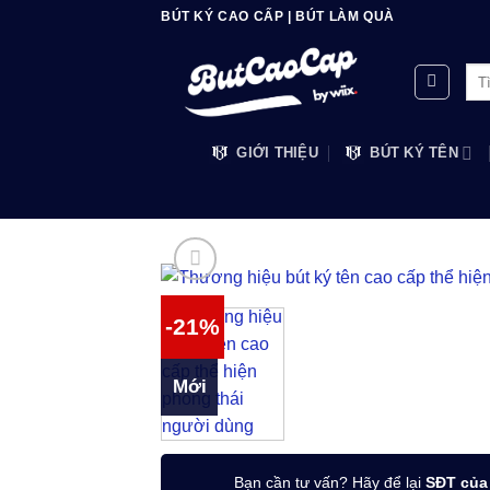
Bỏ
BÚT KÝ CAO CẤP | BÚT LÀM QUÀ
qua
nội
Tìm
dung
kiế
GIỚI THIỆU
BÚT KÝ TÊN
-21%
Mới
Bạn cần tư vấn? Hãy để lại
SĐT của