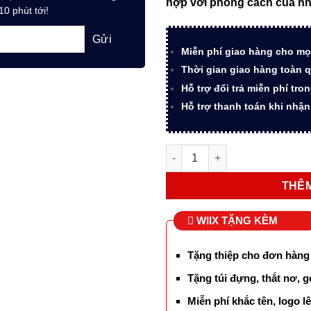
hợp với phong cách của n
4.950.
10 phút tới!
Miễn phí giao hàng cho mọ
Thời gian giao hàng toàn q
Hỗ trợ đổi trả miễn phí tro
Hỗ trợ thanh toán khi nhậ
Bút ký Hero phiên bản Lion d
THÊM
WIIX TẶNG KÈM
Tặng thiệp cho đơn hàng
Tặng túi đựng, thắt nơ, g
Miễn phí khắc tên, logo 