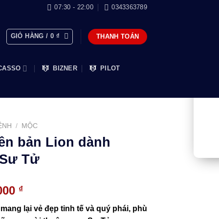
07:30 - 22:00
0343363789
GIỎ HÀNG /
0
₫
THANH TOÁN
CASSO
BIZNER
PILOT
ỆNH
/
MỘC
iên bản Lion dành
 Sư Tử
Giá
.000
₫
hiện
 mang lại vẻ đẹp tinh tế và quý phái, phù
tại