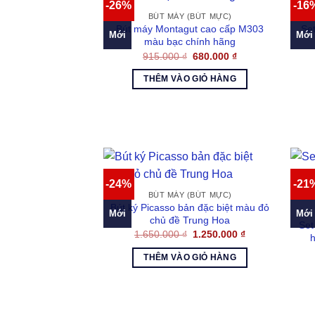
-26%
-16
BÚT MÁY (BÚT MỰC)
Bút máy Montagut cao cấp M303
Se
Mới
Mới
màu bạc chính hãng
Giá
Giá
915.000
₫
680.000
₫
gốc
hiện
là:
tại
THÊM VÀO GIỎ HÀNG
915.000 ₫.
là:
680.000 ₫.
-24%
-21
BÚT MÁY (BÚT MỰC)
Bút ký Picasso bản đặc biệt màu đỏ
Mới
Mới
chủ đề Trung Hoa
Set
Giá
Giá
1.650.000
₫
1.250.000
₫
gốc
hiện
là:
tại
THÊM VÀO GIỎ HÀNG
1.650.000 ₫.
là:
1.250.000 ₫.