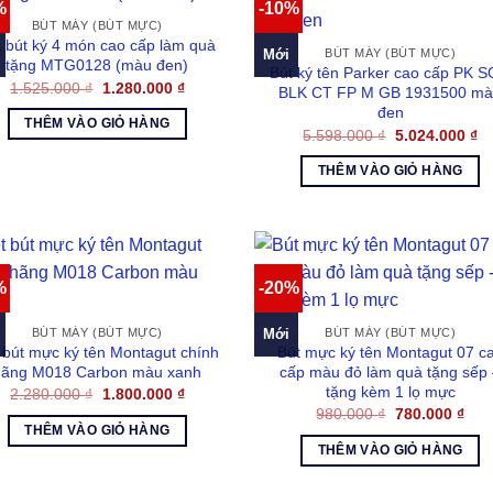
%
-10%
BÚT MÁY (BÚT MỰC)
t bút ký 4 món cao cấp làm quà
Mới
BÚT MÁY (BÚT MỰC)
tặng MTG0128 (màu đen)
Bút ký tên Parker cao cấp PK 
Giá
Giá
1.525.000
₫
1.280.000
₫
BLK CT FP M GB 1931500 m
gốc
hiện
đen
là:
tại
THÊM VÀO GIỎ HÀNG
1.525.000 ₫.
là:
Giá
Gi
5.598.000
₫
5.024.000
₫
1.280.000 ₫.
gốc
hi
là:
tại
THÊM VÀO GIỎ HÀNG
5.598.000 ₫.
là:
5.
%
-20%
Mới
BÚT MÁY (BÚT MỰC)
BÚT MÁY (BÚT MỰC)
 bút mực ký tên Montagut chính
Bút mực ký tên Montagut 07 c
hãng M018 Carbon màu xanh
cấp màu đỏ làm quà tặng sếp
tặng kèm 1 lọ mực
Giá
Giá
2.280.000
₫
1.800.000
₫
gốc
hiện
Giá
Giá
980.000
₫
780.000
₫
là:
tại
gốc
hiện
THÊM VÀO GIỎ HÀNG
2.280.000 ₫.
là:
là:
tại
THÊM VÀO GIỎ HÀNG
1.800.000 ₫.
980.000 ₫.
là:
780.