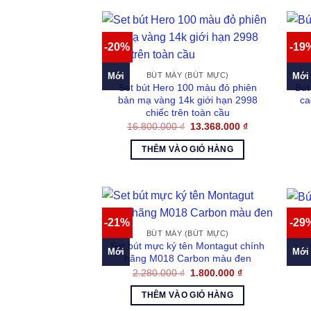
-20%
-19
Mới
Mới
BÚT MÁY (BÚT MỰC)
Set bút Hero 100 màu đỏ phiên
Bút
bản mạ vàng 14k giới hạn 2998
ca
chiếc trên toàn cầu
Giá
Giá
16.800.000
₫
13.368.000
₫
gốc
hiện
là:
tại
THÊM VÀO GIỎ HÀNG
16.800.000 ₫.
là:
13.368.000 ₫.
-21%
-29
Bút
BÚT MÁY (BÚT MỰC)
Set bút mực ký tên Montagut chính
Mới
Mới
hãng M018 Carbon màu đen
Giá
Giá
2.280.000
₫
1.800.000
₫
gốc
hiện
là:
tại
THÊM VÀO GIỎ HÀNG
2.280.000 ₫.
là:
1.800.000 ₫.