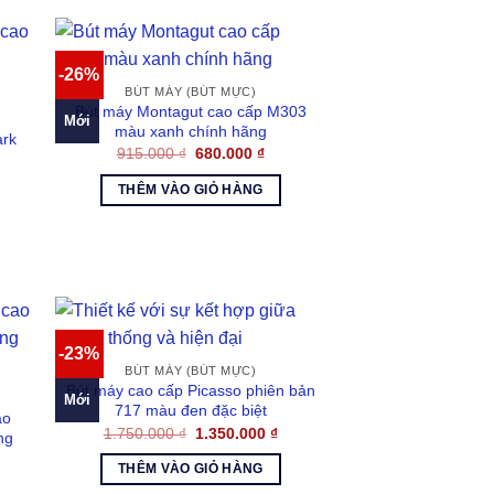
-26%
BÚT MÁY (BÚT MỰC)
Bút máy Montagut cao cấp M303
Mới
màu xanh chính hãng
ark
Giá
Giá
915.000
₫
680.000
₫
gốc
hiện
á
là:
tại
THÊM VÀO GIỎ HÀNG
ện
915.000 ₫.
là:
680.000 ₫.
576.000 ₫.
-23%
BÚT MÁY (BÚT MỰC)
Bút máy cao cấp Picasso phiên bản
Mới
717 màu đen đặc biệt
ao
Giá
Giá
1.750.000
₫
1.350.000
₫
ng
gốc
hiện
là:
tại
THÊM VÀO GIỎ HÀNG
1.750.000 ₫.
là:
1.350.000 ₫.