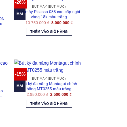
-26%
BÚT MÁY (BÚT MỰC)
Bút máy Picasso 085 cao cấp ngòi
Mới
vàng 18k màu trắng
SON
Giá
Giá
10.750.000
₫
8.000.000
₫
àu
gốc
hiện
là:
tại
THÊM VÀO GIỎ HÀNG
10.750.000 ₫.
là:
á
8.000.000 ₫.
ện
024.000 ₫.
-15%
BÚT MÁY (BÚT MỰC)
Bút ký đa năng Montagut chính
Mới
hãng MT0255 màu trắng
ao
Giá
Giá
2.950.000
₫
2.500.000
₫
 –
gốc
hiện
là:
tại
THÊM VÀO GIỎ HÀNG
2.950.000 ₫.
là:
2.500.000 ₫.
000 ₫.