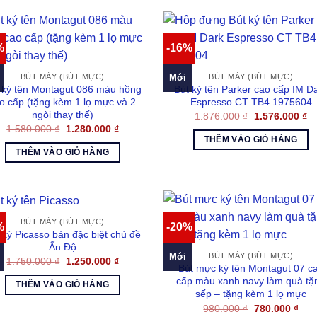
%
-16%
Mới
BÚT MÁY (BÚT MỰC)
BÚT MÁY (BÚT MỰC)
 ký tên Montagut 086 màu hồng
Bút ký tên Parker cao cấp IM D
o cấp (tặng kèm 1 lọ mực và 2
Espresso CT TB4 1975604
ngòi thay thế)
Giá
Gi
1.876.000
₫
1.576.000
₫
gốc
hi
Giá
Giá
1.580.000
₫
1.280.000
₫
là:
tại
gốc
hiện
THÊM VÀO GIỎ HÀNG
1.876.000 ₫.
là:
là:
tại
THÊM VÀO GIỎ HÀNG
1.
1.580.000 ₫.
là:
1.280.000 ₫.
BÚT MÁY (BÚT MỰC)
%
-20%
 ký Picasso bản đặc biệt chủ đề
Ấn Độ
Mới
BÚT MÁY (BÚT MỰC)
Giá
Giá
1.750.000
₫
1.250.000
₫
Bút mực ký tên Montagut 07 c
gốc
hiện
là:
tại
cấp màu xanh navy làm quà tặ
THÊM VÀO GIỎ HÀNG
1.750.000 ₫.
là:
sếp – tặng kèm 1 lọ mực
1.250.000 ₫.
Giá
Giá
980.000
₫
780.000
₫