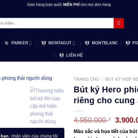
Giao hàng toàn quốc
MIỄN PHÍ
cho mọi đơn hàng
m:
PARKER
MONTAGUT
MONTBLANC
PI
LIÊN HỆ
TRANG CHỦ
/
BÚT KÝ HỢP M
Bút ký Hero ph
riêng cho cung
Giá
4.950.000
3.900
₫
gốc
Màu sắc và họa tiết của bút
là:
 bạn
, nhân viên của chúng tôi