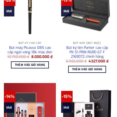
-26%
-19%
Mới
Mới
BÚT KÝ CAO CẤP
BÚT MÁY (BÚT MỰC)
Bút máy Picasso 085 cao
Bút ký tên Parker cao cấp
cấp ngòi vàng 18k màu đen
PK 51 PRM RGRD GT F
2169072 chính hãng
Giá
Giá
10.750.000
₫
8.000.000
₫
gốc
hiện
Giá
Giá
5.566.000
₫
4.527.000
₫
là:
tại
gốc
hiện
THÊM VÀO GIỎ HÀNG
10.750.000 ₫.
là:
là:
tại
THÊM VÀO GIỎ HÀNG
8.000.000 ₫.
5.566.000 ₫.
là:
4.527
-14%
-15%
Mới
Mới