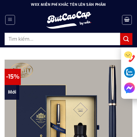
Bỏ
WIIX MIỄN PHÍ KHẮC TÊN LÊN SẢN PHẨM
qua
nội
dung
Tìm
kiếm:
-15%
Mới