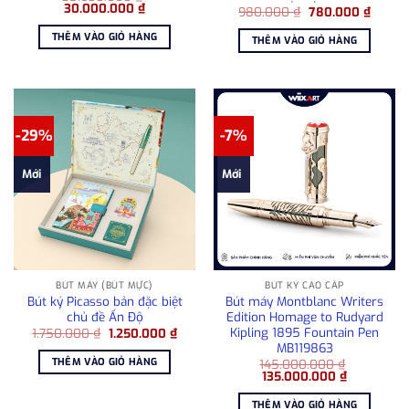
Giá
Giá
30.000.000
₫
Giá
Giá
980.000
₫
780.000
₫
gốc
hiện
gốc
hiện
là:
tại
là:
tại
THÊM VÀO GIỎ HÀNG
THÊM VÀO GIỎ HÀNG
35.680.000 ₫.
là:
980.000 ₫.
là:
30.000.000 ₫.
780.00
-29%
-7%
Mới
Mới
BÚT MÁY (BÚT MỰC)
BÚT KÝ CAO CẤP
Bút ký Picasso bản đặc biệt
Bút máy Montblanc Writers
chủ đề Ấn Độ
Edition Homage to Rudyard
Kipling 1895 Fountain Pen
Giá
Giá
1.750.000
₫
1.250.000
₫
gốc
hiện
MB119863
là:
tại
THÊM VÀO GIỎ HÀNG
145.000.000
₫
1.750.000 ₫.
là:
Giá
Giá
135.000.000
₫
1.250.000 ₫.
gốc
hiện
là:
tại
THÊM VÀO GIỎ HÀNG