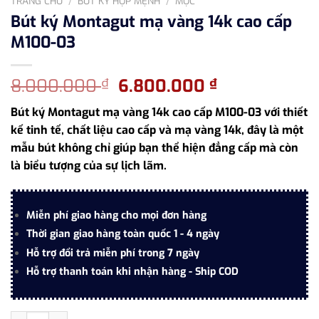
TRANG CHỦ
/
BÚT KÝ HỢP MỆNH
/
MỘC
Bút ký Montagut mạ vàng 14k cao cấp
M100-03
Giá
Giá
8.000.000
6.800.000
₫
₫
gốc
hiện
Bút ký Montagut mạ vàng 14k cao cấp M100-03 với thiết
là:
tại
kế tinh tế, chất liệu cao cấp và mạ vàng 14k, đây là một
8.000.000 ₫.
là:
mẫu bút không chỉ giúp bạn thể hiện đẳng cấp mà còn
6.800.000 ₫
là biểu tượng của sự lịch lãm.
Miễn phí giao hàng cho mọi đơn hàng
Thời gian giao hàng toàn quốc 1 - 4 ngày
Hỗ trợ đổi trả miễn phí trong 7 ngày
Hỗ trợ thanh toán khi nhận hàng - Ship COD
Bút ký Montagut mạ vàng 14k cao cấp M100-03 số lượng