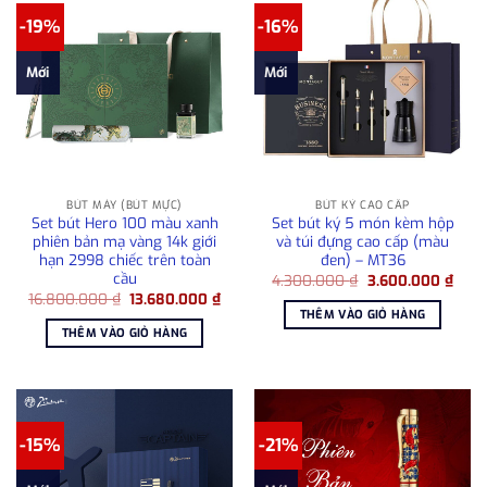
-19%
-16%
Mới
Mới
BÚT MÁY (BÚT MỰC)
BÚT KÝ CAO CẤP
Set bút Hero 100 màu xanh
Set bút ký 5 món kèm hộp
phiên bản mạ vàng 14k giới
và túi đựng cao cấp (màu
hạn 2998 chiếc trên toàn
đen) – MT36
cầu
Giá
Giá
4.300.000
₫
3.600.000
₫
gốc
hiện
Giá
Giá
16.800.000
₫
13.680.000
₫
là:
tại
gốc
hiện
THÊM VÀO GIỎ HÀNG
4.300.000 ₫.
là:
là:
tại
THÊM VÀO GIỎ HÀNG
3.60
16.800.000 ₫.
là:
13.680.000 ₫.
-15%
-21%