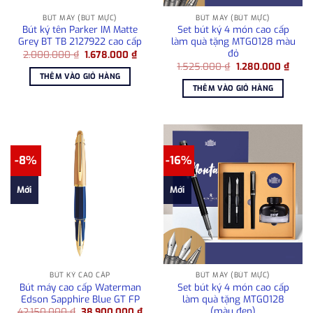
BÚT MÁY (BÚT MỰC)
BÚT MÁY (BÚT MỰC)
Bút ký tên Parker IM Matte
Set bút ký 4 món cao cấp
Grey BT TB 2127922 cao cấp
làm quà tặng MTG0128 màu
đỏ
Giá
Giá
2.000.000
₫
1.678.000
₫
gốc
hiện
Giá
Giá
1.525.000
₫
1.280.000
₫
là:
tại
gốc
hiện
THÊM VÀO GIỎ HÀNG
2.000.000 ₫.
là:
là:
tại
THÊM VÀO GIỎ HÀNG
1.678.000 ₫.
1.525.000 ₫.
là:
1.280
-8%
-16%
Mới
Mới
BÚT KÝ CAO CẤP
BÚT MÁY (BÚT MỰC)
Bút máy cao cấp Waterman
Set bút ký 4 món cao cấp
Edson Sapphire Blue GT FP
làm quà tặng MTG0128
(màu đen)
Giá
Giá
42.150.000
₫
38.900.000
₫