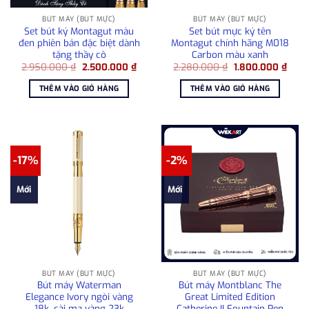
BÚT MÁY (BÚT MỰC)
BÚT MÁY (BÚT MỰC)
Set bút ký Montagut màu
Set bút mực ký tên
đen phiên bản đặc biệt dành
Montagut chính hãng M018
tặng thầy cô
Carbon màu xanh
Giá
Giá
Giá
Giá
2.950.000
₫
2.500.000
₫
2.280.000
₫
1.800.000
₫
gốc
hiện
gốc
hiện
là:
tại
là:
tại
THÊM VÀO GIỎ HÀNG
THÊM VÀO GIỎ HÀNG
2.950.000 ₫.
là:
2.280.000 ₫.
là:
2.500.000 ₫.
1.800
-17%
-2%
Mới
Mới
BÚT MÁY (BÚT MỰC)
BÚT MÁY (BÚT MỰC)
Bút máy Waterman
Bút máy Montblanc The
Elegance Ivory ngòi vàng
Great Limited Edition
18k, cài mạ vàng 23k
Catherine II Fountain Pen