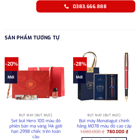
0383.666.888
SẢN PHẨM TƯƠNG TỰ
-20%
-28%
Mới
Mới
BÚT MÁY (BÚT MỰC)
BÚT MÁY (BÚT MỰC)
Set bút Hero 100 màu đỏ
Bút máy Monatagut chính
phiên bản mạ vàng 14k giới
hãng M078 màu đỏ cao cấp
hạn 2998 chiếc trên toàn
Giá
Giá
1.080.000
₫
780.000
₫
gốc
hiện
cầu
là:
tại