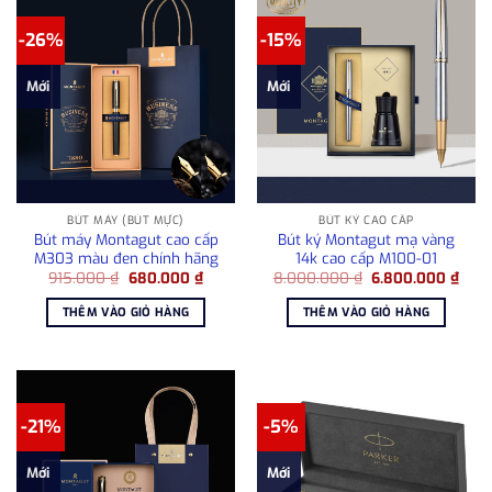
-26%
-15%
Mới
Mới
BÚT MÁY (BÚT MỰC)
BÚT KÝ CAO CẤP
Bút máy Montagut cao cấp
Bút ký Montagut mạ vàng
M303 màu đen chính hãng
14k cao cấp M100-01
Giá
Giá
Giá
Giá
915.000
₫
680.000
₫
8.000.000
₫
6.800.000
₫
gốc
hiện
gốc
hiện
là:
tại
là:
tại
THÊM VÀO GIỎ HÀNG
THÊM VÀO GIỎ HÀNG
915.000 ₫.
là:
8.000.000 ₫.
là:
680.000 ₫.
6.80
-21%
-5%
Mới
Mới