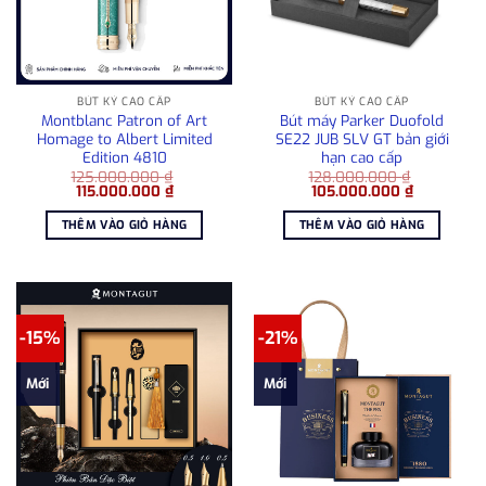
BÚT KÝ CAO CẤP
BÚT KÝ CAO CẤP
Montblanc Patron of Art
Bút máy Parker Duofold
Homage to Albert Limited
SE22 JUB SLV GT bản giới
Edition 4810
hạn cao cấp
125.000.000
₫
128.000.000
₫
Giá
Giá
Giá
Giá
115.000.000
₫
105.000.000
₫
gốc
hiện
gốc
hiện
là:
tại
là:
tại
THÊM VÀO GIỎ HÀNG
THÊM VÀO GIỎ HÀNG
125.000.000 ₫.
là:
128.000.000 ₫.
là:
115.000.000 ₫.
105.000.0
-15%
-21%
Mới
Mới