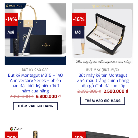
-14%
-16%
Mới
Mới
BÚT KÝ CAO CẤP
BÚT MÁY (BÚT MỰC)
Bút ký Montagut M815 – 140
Bút máy ký tên Montagut
Anniversary Series – phiên
254 màu trắng chính hãng
bản đặc biệt kỷ niệm 140
hộp gỗ đính đá cao cấp
năm của hãng
Giá
Giá
2.990.000
₫
2.500.000
₫
gốc
hiện
Giá
Giá
7.950.000
₫
6.800.000
₫
là:
tại
gốc
hiện
THÊM VÀO GIỎ HÀNG
2.990.000 ₫.
là:
là:
tại
THÊM VÀO GIỎ HÀNG
2.50
7.950.000 ₫.
là:
6.800.000 ₫.