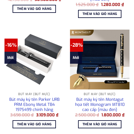
gốc
hiện
Giá
Giá
1.525.000
₫
1.280.000
₫
là:
tại
gốc
hiện
THÊM VÀO GIỎ HÀNG
42.150.000 ₫.
là:
là:
tại
THÊM VÀO GIỎ HÀNG
38.900.000 ₫.
1.525.000 ₫.
là:
1.280
-16%
-28%
Mới
Mới
BÚT MÁY (BÚT MỰC)
BÚT MÁY (BÚT MỰC)
Bút máy ký tên Parker URB
Bút máy ký tên Montagut
PRM Ebony Metal TB4
họa tiết Monogram MT810
1975499 chính hãng
cao cấp (màu đen)
Giá
Giá
Giá
Giá
3.698.000
₫
3.109.000
₫
2.500.000
₫
1.800.000
₫
gốc
hiện
gốc
hiện
là:
tại
là:
tại
THÊM VÀO GIỎ HÀNG
THÊM VÀO GIỎ HÀNG
3.698.000 ₫.
là:
2.500.000 ₫.
là:
3.109.000 ₫.
1.80