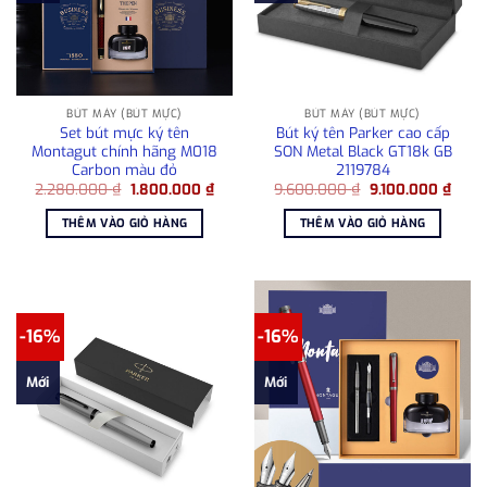
BÚT MÁY (BÚT MỰC)
BÚT MÁY (BÚT MỰC)
Set bút mực ký tên
Bút ký tên Parker cao cấp
Montagut chính hãng M018
SON Metal Black GT18k GB
Carbon màu đỏ
2119784
Giá
Giá
Giá
Giá
2.280.000
₫
1.800.000
₫
9.600.000
₫
9.100.000
₫
gốc
hiện
gốc
hiện
là:
tại
là:
tại
THÊM VÀO GIỎ HÀNG
THÊM VÀO GIỎ HÀNG
2.280.000 ₫.
là:
9.600.000 ₫.
là:
1.800.000 ₫.
9.100
-16%
-16%
Mới
Mới