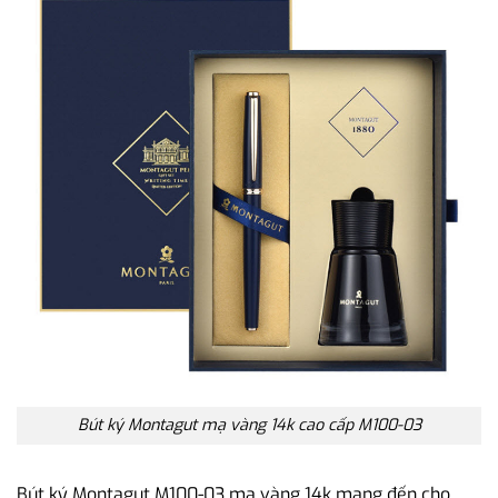
Bút ký Montagut mạ vàng 14k cao cấp M100-03
Bút ký Montagut M100-03 mạ vàng 14k mang đến cho