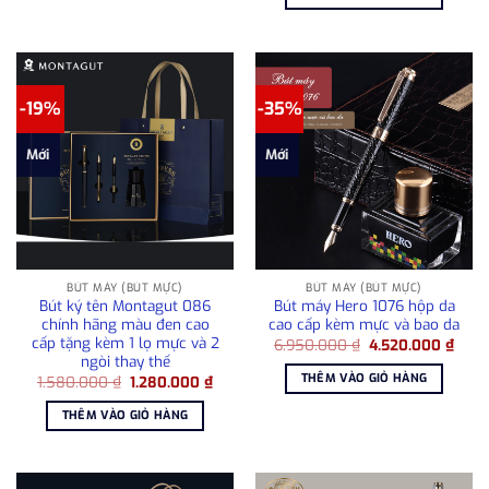
145.000.000 ₫.
là:
135.000.0
-19%
-35%
Mới
Mới
BÚT MÁY (BÚT MỰC)
BÚT MÁY (BÚT MỰC)
Bút ký tên Montagut 086
Bút máy Hero 1076 hộp da
chính hãng màu đen cao
cao cấp kèm mực và bao da
cấp tặng kèm 1 lọ mực và 2
Giá
Giá
6.950.000
₫
4.520.000
₫
gốc
hiện
ngòi thay thế
là:
tại
THÊM VÀO GIỎ HÀNG
Giá
Giá
1.580.000
₫
1.280.000
₫
6.950.000 ₫.
là:
gốc
hiện
4.52
là:
tại
THÊM VÀO GIỎ HÀNG
1.580.000 ₫.
là:
1.280.000 ₫.