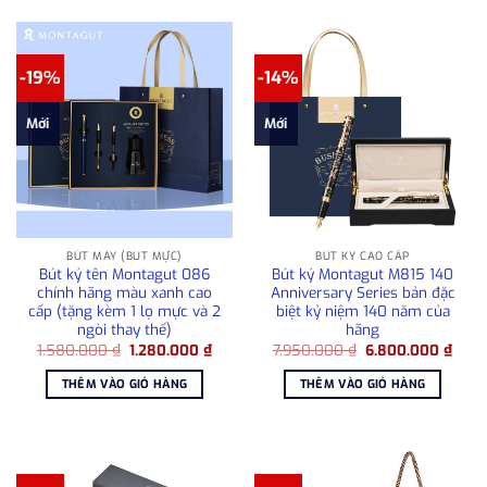
-19%
-14%
Mới
Mới
BÚT MÁY (BÚT MỰC)
BÚT KÝ CAO CẤP
Bút ký tên Montagut 086
Bút ký Montagut M815 140
chính hãng màu xanh cao
Anniversary Series bản đặc
cấp (tặng kèm 1 lọ mực và 2
biệt kỷ niệm 140 năm của
ngòi thay thế)
hãng
Giá
Giá
Giá
Giá
1.580.000
₫
1.280.000
₫
7.950.000
₫
6.800.000
₫
gốc
hiện
gốc
hiện
là:
tại
là:
tại
THÊM VÀO GIỎ HÀNG
THÊM VÀO GIỎ HÀNG
1.580.000 ₫.
là:
7.950.000 ₫.
là:
1.280.000 ₫.
6.80