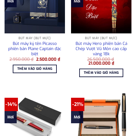
Mới
Mới
BÚT MÁY (BÚT MỰC)
BÚT MÁY (BÚT MỰC)
Bút máy ký tên Picasso
Bút máy Hero phiên bản Cá
phiên bản Plane Captain đặc
Chép Vượt Vũ Môn cao cấp
biệt
vàng 18k
Giá
Giá
2.950.000
₫
2.500.000
₫
26.500.000
₫
gốc
hiện
Giá
Giá
21.000.000
₫
là:
tại
gốc
hiện
THÊM VÀO GIỎ HÀNG
2.950.000 ₫.
là:
là:
tại
THÊM VÀO GIỎ HÀNG
2.500.000 ₫.
26.500.000 ₫.
là:
21.000.000
-14%
-21%
Mới
Mới