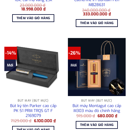
MB28631
23.000.000
₫
Giá
Giá
18.998.000
₫
340.000.000
₫
gốc
hiện
Giá
Giá
333.000.000
₫
là:
tại
gốc
hiện
THÊM VÀO GIỎ HÀNG
23.000.000 ₫.
là:
là:
tại
THÊM VÀO GIỎ HÀNG
18.998.000 ₫.
340.000.000 ₫.
là:
333.000.0
-14%
-26%
Mới
Mới
BÚT MÁY (BÚT MỰC)
BÚT MÁY (BÚT MỰC)
Bút ký tên Parker cao cấp
Bút máy Montagut cao cấp
PK 51 PRM TRQS GT F
M303 màu đỏ chính hãng
2169079
Giá
Giá
915.000
₫
680.000
₫
gốc
hiện
Giá
Giá
7.129.000
₫
6.100.000
₫
là:
tại
gốc
hiện
THÊM VÀO GIỎ HÀNG
915.000 ₫.
là:
là:
tại
THÊM VÀO GIỎ HÀNG