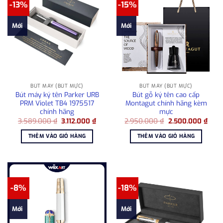
-13%
-15%
Mới
Mới
BÚT MÁY (BÚT MỰC)
BÚT MÁY (BÚT MỰC)
Bút máy ký tên Parker URB
Bút gỗ ký tên cao cấp
PRM Violet TB4 1975517
Montagut chính hãng kèm
chính hãng
mực
Giá
Giá
Giá
Giá
3.589.000
₫
3.112.000
₫
2.950.000
₫
2.500.000
₫
gốc
hiện
gốc
hiện
là:
tại
là:
tại
THÊM VÀO GIỎ HÀNG
THÊM VÀO GIỎ HÀNG
3.589.000 ₫.
là:
2.950.000 ₫.
là:
3.112.000 ₫.
2.50
-8%
-18%
Mới
Mới