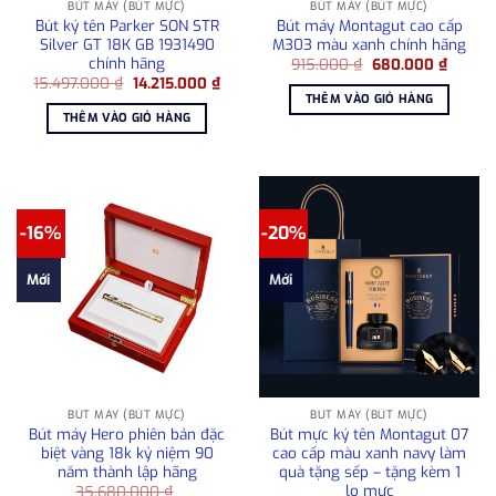
BÚT MÁY (BÚT MỰC)
BÚT MÁY (BÚT MỰC)
Bút ký tên Parker SON STR
Bút máy Montagut cao cấp
Silver GT 18K GB 1931490
M303 màu xanh chính hãng
chính hãng
Giá
Giá
915.000
₫
680.000
₫
gốc
hiện
Giá
Giá
15.497.000
₫
14.215.000
₫
là:
tại
gốc
hiện
THÊM VÀO GIỎ HÀNG
915.000 ₫.
là:
là:
tại
THÊM VÀO GIỎ HÀNG
680.00
15.497.000 ₫.
là:
14.215.000 ₫.
-16%
-20%
Mới
Mới
BÚT MÁY (BÚT MỰC)
BÚT MÁY (BÚT MỰC)
Bút máy Hero phiên bản đặc
Bút mực ký tên Montagut 07
biệt vàng 18k kỷ niệm 90
cao cấp màu xanh navy làm
năm thành lập hãng
quà tặng sếp – tặng kèm 1
lọ mực
35.680.000
₫