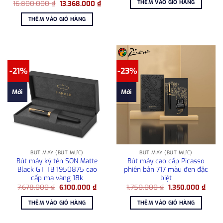
THÊM VÀO GIỎ HÀNG
Giá
Giá
16.800.000
₫
13.368.000
₫
1.080.000 ₫.
là:
gốc
hiện
780.0
là:
tại
THÊM VÀO GIỎ HÀNG
16.800.000 ₫.
là:
13.368.000 ₫.
-21%
-23%
Mới
Mới
BÚT MÁY (BÚT MỰC)
BÚT MÁY (BÚT MỰC)
Bút máy ký tên SON Matte
Bút máy cao cấp Picasso
Black GT TB 1950875 cao
phiên bản 717 màu đen đặc
cấp mạ vàng 18k
biệt
Giá
Giá
Giá
Giá
7.678.000
₫
6.100.000
₫
1.750.000
₫
1.350.000
₫
gốc
hiện
gốc
hiện
là:
tại
là:
tại
THÊM VÀO GIỎ HÀNG
THÊM VÀO GIỎ HÀNG
7.678.000 ₫.
là:
1.750.000 ₫.
là:
6.100.000 ₫.
1.350