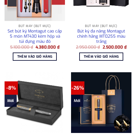
BÚT MÁY (BÚT MỰC)
BÚT MÁY (BÚT MỰC)
Set bút ký Montagut cao cấp
Bút ký đa năng Montagut
5 món MT430 kèm hộp và
chính hãng MT0255 màu
túi đựng màu đỏ
trắng
Giá
Giá
Giá
Giá
5.100.000
₫
4.380.000
₫
2.950.000
₫
2.500.000
₫
gốc
hiện
gốc
hiện
là:
tại
là:
tại
THÊM VÀO GIỎ HÀNG
THÊM VÀO GIỎ HÀNG
5.100.000 ₫.
là:
2.950.000 ₫.
là:
4.380.000 ₫.
2.50
-8%
-26%
Mới
Mới