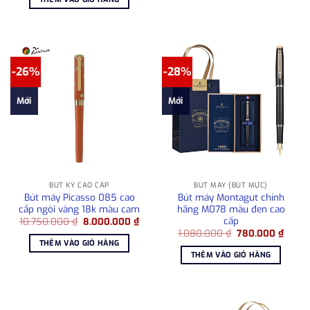
680.00
7.129.000 ₫.
là:
6.100.000 ₫.
-26%
-28%
Mới
Mới
BÚT KÝ CAO CẤP
BÚT MÁY (BÚT MỰC)
Bút máy Picasso 085 cao
Bút máy Montagut chính
cấp ngòi vàng 18k màu cam
hãng M078 màu đen cao
cấp
Giá
Giá
10.750.000
₫
8.000.000
₫
gốc
hiện
Giá
Giá
1.080.000
₫
780.000
₫
là:
tại
gốc
hiện
THÊM VÀO GIỎ HÀNG
10.750.000 ₫.
là:
là:
tại
THÊM VÀO GIỎ HÀNG
8.000.000 ₫.
1.080.000 ₫.
là:
780.0