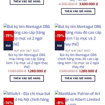
THÊM VÀO GIỎ HÀNG
8.000.000 ₫.
là:
Giá
Giá
4.300.000
₫
3.600.000
₫
6.800.000 ₫.
gốc
hiện
là:
tại
THÊM VÀO GIỎ HÀNG
4.300.000 ₫.
là:
3.60
-19%
-19%
Mới
Mới
BÚT MÁY (BÚT MỰC)
BÚT MÁY (BÚT MỰC)
Bút ký tên Montagut 086
Bút ký tên Montagut 086
màu hồng cao cấp (tặng
chính hãng màu đỏ cao cấp
kèm 1 lọ mực và 2 ngòi thay
tặng kèm 1 lọ mực và 2 ngòi
thế)
thay thế
Giá
Giá
Giá
Giá
1.580.000
₫
1.280.000
₫
1.580.000
₫
1.280.000
₫
gốc
hiện
gốc
hiện
là:
tại
là:
tại
THÊM VÀO GIỎ HÀNG
THÊM VÀO GIỎ HÀNG
1.580.000 ₫.
là:
1.580.000 ₫.
là:
1.280.000 ₫.
1.280
-14%
-8%