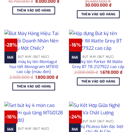
Giá
Giá
10.750.000
₫
8.000.000
₫
35.680.000
₫
gốc
hiện
Giá
Giá
30.000.000
₫
là:
tại
gốc
hiện
THÊM VÀO GIỎ HÀNG
10.750.000 ₫.
là:
là:
tại
THÊM VÀO GIỎ HÀNG
8.000.000 ₫.
35.680.000 ₫.
là:
30.000.000
-28%
-16%
BÚT MÁY (BÚT MỰC)
BÚT MÁY (BÚT MỰC)
Mới
Mới
Bút máy ký tên Montagut
Bút ký tên Parker IM Matte
họa tiết Monogram MT810
Grey BT TB 2127922 cao cấp
cao cấp (màu đen)
Giá
Giá
2.000.000
₫
1.678.000
₫
gốc
hiện
Giá
Giá
2.500.000
₫
1.800.000
₫
là:
tại
gốc
hiện
THÊM VÀO GIỎ HÀNG
2.000.000 ₫.
là:
là:
tại
THÊM VÀO GIỎ HÀNG
1.678
2.500.000 ₫.
là:
1.800.000 ₫.
-16%
-24%
BÚT MÁY (BÚT MỰC)
Bút ký Picasso bản đặc biệt
BÚT MÁY (BÚT MỰC)
Mới
Mới
chủ đề Ai Cập