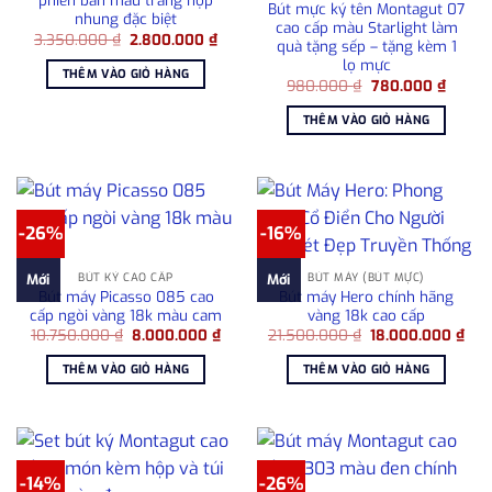
phiên bản màu trắng hộp
Bút mực ký tên Montagut 07
nhung đặc biệt
cao cấp màu Starlight làm
Giá
Giá
3.350.000
₫
2.800.000
₫
quà tặng sếp – tặng kèm 1
gốc
hiện
lọ mực
là:
tại
THÊM VÀO GIỎ HÀNG
3.350.000 ₫.
là:
Giá
Giá
980.000
₫
780.000
₫
2.800.000 ₫.
gốc
hiện
là:
tại
THÊM VÀO GIỎ HÀNG
980.000 ₫.
là:
780.00
-26%
-16%
BÚT KÝ CAO CẤP
BÚT MÁY (BÚT MỰC)
Mới
Mới
Bút máy Picasso 085 cao
Bút máy Hero chính hãng
cấp ngòi vàng 18k màu cam
vàng 18k cao cấp
Giá
Giá
Giá
Giá
10.750.000
₫
8.000.000
₫
21.500.000
₫
18.000.000
₫
gốc
hiện
gốc
hiệ
là:
tại
là:
tại
THÊM VÀO GIỎ HÀNG
THÊM VÀO GIỎ HÀNG
10.750.000 ₫.
là:
21.500.000 ₫.
là:
8.000.000 ₫.
18.
-14%
-26%