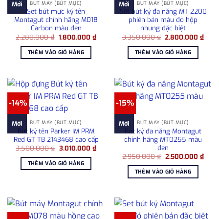
BÚT MÁY (BÚT MỰC)
BÚT MÁY (BÚT MỰC)
Mới
Mới
Set bút mực ký tên
Set bút ký đa năng MT 2200
Montagut chính hãng M018
phiên bản màu đỏ hộp
Carbon màu đen
nhung đặc biệt
Giá
Giá
Giá
Giá
2.280.000
₫
1.800.000
₫
3.350.000
₫
2.800.000
₫
gốc
hiện
gốc
hiện
là:
tại
là:
tại
THÊM VÀO GIỎ HÀNG
THÊM VÀO GIỎ HÀNG
2.280.000 ₫.
là:
3.350.000 ₫.
là:
1.800.000 ₫.
2.80
-14%
-15%
BÚT MÁY (BÚT MỰC)
BÚT MÁY (BÚT MỰC)
Mới
Mới
Bút ký tên Parker IM PRM
Bút ký đa năng Montagut
Red GT TB 2143468 cao cấp
chính hãng MT0255 màu
đen
Giá
Giá
3.500.000
₫
3.010.000
₫
gốc
hiện
Giá
Giá
2.950.000
₫
2.500.000
₫
là:
tại
gốc
hiện
THÊM VÀO GIỎ HÀNG
3.500.000 ₫.
là:
là:
tại
THÊM VÀO GIỎ HÀNG
3.010.000 ₫.
2.950.000 ₫.
là:
2.50