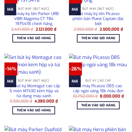
BÚT MÁY (BÚT MỰC)
BÚT MÁY (BÚT MỰC)
Mới
Mới
Bút máy ký tên Parker URB
Bút máy ký tên Picasso
VIBR Magenta CT TB4
phiên bản Plane Captain đặc
1975478 chính hãng
biệt
Giá
Giá
Giá
Giá
2.431.000
₫
2.121.000
₫
2.950.000
₫
2.500.000
₫
gốc
hiện
gốc
hiện
là:
tại
là:
tại
THÊM VÀO GIỎ HÀNG
THÊM VÀO GIỎ HÀNG
2.431.000 ₫.
là:
2.950.000 ₫.
là:
2.121.000 ₫.
2.50
-14%
-26%
BÚT MÁY (BÚT MỰC)
BÚT KÝ CAO CẤP
Mới
Mới
Set bút ký Montagut cao cấp
Bút máy Picasso 085 cao
5 món MT430 kèm hộp và
cấp ngòi vàng 18k màu đen
túi đựng màu xanh
Giá
Giá
10.750.000
₫
8.000.000
₫
gốc
hiện
Giá
Giá
5.100.000
₫
4.380.000
₫
là:
tại
gốc
hiện
THÊM VÀO GIỎ HÀNG
10.750.000 ₫.
là:
là:
tại
THÊM VÀO GIỎ HÀNG
8.00
5.100.000 ₫.
là:
4.380.000 ₫.