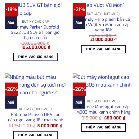
-18%
-21%
BÚT MÁY (BÚT MỰC)
Bút máy Hero phiên bản Cá
BÚT KÝ CAO CẤP
Mới
Mới
Chép Vượt Vũ Môn cao cấp
Bút máy Parker Duofold
vàng 18k
SE22 JUB SLV GT bản giới
26.500.000
₫
hạn cao cấp
Giá
Giá
21.000.000
₫
128.000.000
₫
gốc
hiện
Giá
Giá
105.000.000
₫
là:
tại
THÊM VÀO GIỎ HÀNG
gốc
hiện
26.500.000 ₫.
là:
là:
tại
21.000.000
THÊM VÀO GIỎ HÀNG
128.000.000 ₫.
là:
105.000.000 ₫.
-26%
-26%
BÚT MÁY (BÚT MỰC)
Mới
Mới
Bút máy Montagut cao cấp
BÚT MÁY (BÚT MỰC)
M303 màu xanh chính hãng
Bút máy Picasso 085 cao
Giá
Giá
915.000
₫
680.000
₫
cấp ngòi vàng 18k màu xanh
gốc
hiện
Giá
Giá
10.750.000
₫
8.000.000
₫
là:
tại
THÊM VÀO GIỎ HÀNG
gốc
hiện
915.000 ₫.
là:
là:
tại
680.00
THÊM VÀO GIỎ HÀNG
10.750.000 ₫.
là: