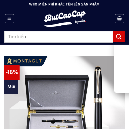
Bỏ
WIIX MIỄN PHÍ KHẮC TÊN LÊN SẢN PHẨM
qua
nội
dung
Tìm
kiếm:
-16%
Mới