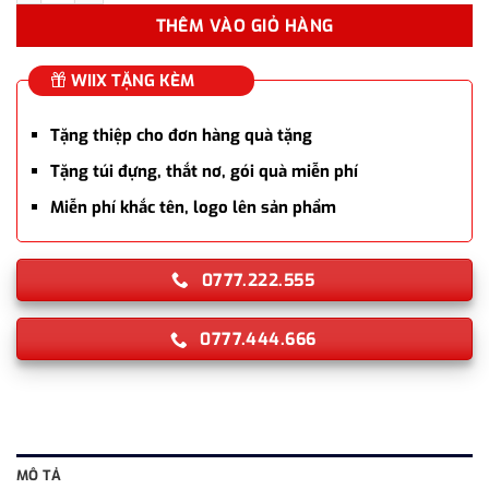
THÊM VÀO GIỎ HÀNG
WIIX TẶNG KÈM
Tặng thiệp cho đơn hàng quà tặng
Tặng túi đựng, thắt nơ, gói quà miễn phí
Miễn phí khắc tên, logo lên sản phẩm
0777.222.555
0777.444.666
MÔ TẢ