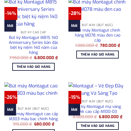
-14%
-28%
BÚT MÁY (BÚT MỰC)
Mới
Mới
Bút máy Montagut chính
BÚT KÝ CAO CẤP
hãng M078 màu đen cao
Bút ký Montagut M815 140
cấp
Anniversary Series bản đặc
Giá
Giá
1.080.000
₫
780.000
₫
biệt kỷ niệm 140 năm của
gốc
hiện
hãng
là:
tại
THÊM VÀO GIỎ HÀNG
1.080.000 ₫.
là:
Giá
Giá
7.950.000
₫
6.800.000
₫
780.0
gốc
hiện
là:
tại
THÊM VÀO GIỎ HÀNG
7.950.000 ₫.
là:
6.800.000 ₫.
-26%
-15%
BÚT MÁY (BÚT MỰC)
Bút ký Montagut mạ vàng
BÚT MÁY (BÚT MỰC)
Mới
Mới
14k cao cấp M100-03
Bút máy Montagut cao cấp
Giá
Giá
8.000.000
₫
6.800.000
₫
M303 màu bạc chính hãng
gốc
hiện
Giá
Giá
915.000
₫
680.000
₫
là:
tại
THÊM VÀO GIỎ HÀNG
gốc
hiện
8.000.000 ₫.
là: