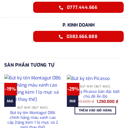
0777.444.666
P. KINH DOANH
0383.666.888
SẢN PHẨM TƯƠNG TỰ
BÚT MÁY (BÚT MỰC)
-19%
-29%
Bút ký Picasso bản đặc biệt
chủ đề Ấn Độ
Giá
Giá
Mới
Mới
1.750.000
₫
1.250.000
₫
gốc
hiện
BÚT MÁY (BÚT MỰC)
là:
tại
THÊM VÀO GIỎ HÀNG
1.750.000 ₫.
là:
Bút ký tên Montagut 086
1.250
chính hãng màu xanh cao
cấp (tặng kèm 1 lọ mực và 2
ngòi thay thế)