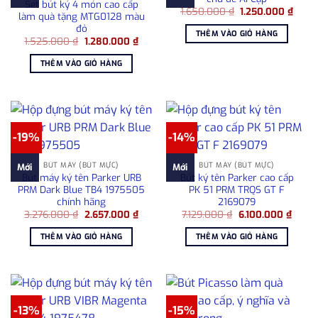
Set bút ký 4 món cao cấp
Giá
Giá
1.650.000
₫
1.250.000
₫
làm quà tặng MTG0128 màu
gốc
hiện
đỏ
là:
tại
THÊM VÀO GIỎ HÀNG
1.650.000 ₫.
là:
Giá
Giá
1.525.000
₫
1.280.000
₫
1.250
gốc
hiện
là:
tại
THÊM VÀO GIỎ HÀNG
1.525.000 ₫.
là:
1.280.000 ₫.
-19%
-14%
BÚT MÁY (BÚT MỰC)
BÚT MÁY (BÚT MỰC)
Mới
Mới
Bút máy ký tên Parker URB
Bút ký tên Parker cao cấp
PRM Dark Blue TB4 1975505
PK 51 PRM TRQS GT F
chính hãng
2169079
Giá
Giá
Giá
Giá
3.276.000
₫
2.657.000
₫
7.129.000
₫
6.100.000
₫
gốc
hiện
gốc
hiện
là:
tại
là:
tại
THÊM VÀO GIỎ HÀNG
THÊM VÀO GIỎ HÀNG
3.276.000 ₫.
là:
7.129.000 ₫.
là:
2.657.000 ₫.
6.100
-13%
-15%