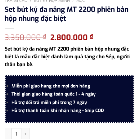
TRANG CHỦ
/
BÚT KÝ HỢP MỆNH
/
MỘC
Set bút ký đa năng MT 2200 phiên bản
hộp nhung đặc biệt
Giá
Giá
3.350.000
2.800.000
₫
₫
gốc
hiện
Set bút ký đa năng MT 2200 phiên bản hộp nhung đặc
là:
tại
biệt là mẫu đặc biệt dành làm quà tặng cho Sếp, người
3.350.000 ₫.
là:
thân bạn bè.
2.800.000 ₫.
Miễn phí giao hàng cho mọi đơn hàng
Thời gian giao hàng toàn quốc 1 - 4 ngày
Hỗ trợ đổi trả miễn phí trong 7 ngày
Hỗ trợ thanh toán khi nhận hàng - Ship COD
Set bút ký đa năng MT 2200 phiên bản hộp nhung đặc biệt số l