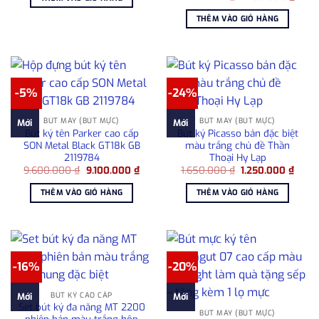
23.000.000 ₫.
là:
gốc
hiện
18.998.000 ₫.
là:
tại
THÊM VÀO GIỎ HÀNG
1.580.000 ₫.
là:
1.280
-5%
-24%
BÚT MÁY (BÚT MỰC)
BÚT MÁY (BÚT MỰC)
Mới
Mới
Bút ký tên Parker cao cấp
Bút ký Picasso bản đặc biệt
SON Metal Black GT18k GB
màu trắng chủ đề Thần
2119784
Thoại Hy Lạp
Giá
Giá
Giá
Giá
9.600.000
₫
9.100.000
₫
1.650.000
₫
1.250.000
₫
gốc
hiện
gốc
hiện
là:
tại
là:
tại
THÊM VÀO GIỎ HÀNG
THÊM VÀO GIỎ HÀNG
9.600.000 ₫.
là:
1.650.000 ₫.
là:
9.100.000 ₫.
1.250
-16%
-20%
BÚT KÝ CAO CẤP
Mới
Mới
Set bút ký đa năng MT 2200
BÚT MÁY (BÚT MỰC)