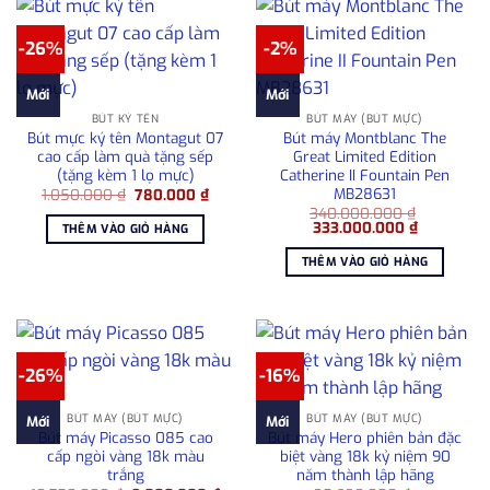
-26%
-2%
Mới
Mới
BÚT KÝ TÊN
BÚT MÁY (BÚT MỰC)
Bút mực ký tên Montagut 07
Bút máy Montblanc The
cao cấp làm quà tặng sếp
Great Limited Edition
(tặng kèm 1 lọ mực)
Catherine II Fountain Pen
MB28631
Giá
Giá
1.050.000
₫
780.000
₫
gốc
hiện
340.000.000
₫
là:
tại
Giá
Giá
333.000.000
₫
THÊM VÀO GIỎ HÀNG
1.050.000 ₫.
là:
gốc
hiện
780.000 ₫.
là:
tại
THÊM VÀO GIỎ HÀNG
340.000.000 ₫.
là:
333.000.0
-26%
-16%
BÚT MÁY (BÚT MỰC)
BÚT MÁY (BÚT MỰC)
Mới
Mới
Bút máy Picasso 085 cao
Bút máy Hero phiên bản đặc
cấp ngòi vàng 18k màu
biệt vàng 18k kỷ niệm 90
trắng
năm thành lập hãng