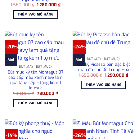
Giá
Giá
1.580.000
₫
1.280.000
₫
gốc
hiện
là:
tại
THÊM VÀO GIỎ HÀNG
1.580.000 ₫.
là:
1.280.000 ₫.
-20%
-24%
BÚT MÁY (BÚT MỰC)
Mới
Mới
Bút ký Picasso bản đặc biệt
BÚT MÁY (BÚT MỰC)
màu đỏ chủ đề Trung Hoa
Bút mực ký tên Montagut 07
Giá
Giá
1.650.000
₫
1.250.000
₫
cao cấp màu xanh navy làm
gốc
hiện
quà tặng sếp – tặng kèm 1
là:
tại
THÊM VÀO GIỎ HÀNG
1.650.000 ₫.
là:
lọ mực
1.250
Giá
Giá
980.000
₫
780.000
₫
gốc
hiện
là:
tại
THÊM VÀO GIỎ HÀNG
980.000 ₫.
là:
780.000 ₫.
-14%
-26%