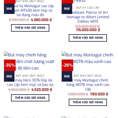
BÚT MÁY (BÚT MỰC)
Set bút ký Montagut cao cấp
BÚT KÝ CAO CẤP
Mới
Mới
5 món MT430 kèm hộp và
Montblanc Patron of Art
túi đựng màu đỏ
Homage to Albert Limited
Giá
Giá
5.100.000
₫
4.380.000
₫
Edition 4810
gốc
hiện
là:
tại
125.000.000
₫
THÊM VÀO GIỎ HÀNG
Giá
Giá
5.100.000 ₫.
là:
115.000.000
₫
gốc
hiện
4.380.000 ₫.
là:
tại
THÊM VÀO GIỎ HÀNG
125.000.000 ₫.
là:
115.000.00
-35%
-28%
BÚT MÁY (BÚT MỰC)
BÚT MÁY (BÚT MỰC)
Mới
Mới
Bút máy Hero 1076 hộp da
Bút máy Montagut chính
cao cấp kèm mực và bao da
hãng M078 màu xanh cao
cấp
Giá
Giá
6.950.000
₫
4.520.000
₫
gốc
hiện
Giá
Giá
1.080.000
₫
780.000
₫
là:
tại
gốc
hiện
THÊM VÀO GIỎ HÀNG
6.950.000 ₫.
là:
là:
tại
THÊM VÀO GIỎ HÀNG
4.520.000 ₫.
1.080.000 ₫.
là:
780.0