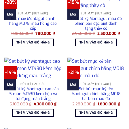
-28%
-15%
BÚT MÁY (BÚT MỰC)
BÚT MÁY (BÚT MỰC)
Mới
Mới
Bút máy Montagut chính
Set bút ký Montagut màu đỏ
hãng M078 màu hồng cao
phiên bản đặc biệt dành
cấp
tặng thầy cô
Giá
Giá
Giá
Giá
1.080.000
₫
780.000
₫
2.950.000
₫
2.500.000
₫
gốc
hiện
gốc
hiện
là:
tại
là:
tại
THÊM VÀO GIỎ HÀNG
THÊM VÀO GIỎ HÀNG
1.080.000 ₫.
là:
2.950.000 ₫.
là:
780.000 ₫.
2.50
-14%
-21%
BÚT KÝ CAO CẤP
BÚT MÁY (BÚT MỰC)
Mới
Mới
Set bút ký Montagut cao cấp
Set bút mực ký tên
5 món MT430 kèm hộp và
Montagut chính hãng M018
túi đựng màu trắng
Carbon màu đỏ
Giá
Giá
Giá
Giá
5.100.000
₫
4.380.000
₫
2.280.000
₫
1.800.000
₫
gốc
hiện
gốc
hiện
là:
tại
là:
tại
THÊM VÀO GIỎ HÀNG
THÊM VÀO GIỎ HÀNG
5.100.000 ₫.
là:
2.280.000 ₫.
là:
4.380.000 ₫.
1.800