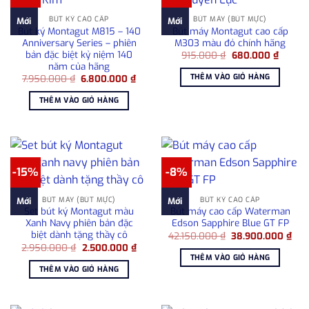
BÚT KÝ CAO CẤP
BÚT MÁY (BÚT MỰC)
Mới
Mới
Bút ký Montagut M815 – 140
Bút máy Montagut cao cấp
Anniversary Series – phiên
M303 màu đỏ chính hãng
bản đặc biệt kỷ niệm 140
Giá
Giá
915.000
₫
680.000
₫
gốc
hiện
năm của hãng
là:
tại
THÊM VÀO GIỎ HÀNG
Giá
Giá
7.950.000
₫
6.800.000
₫
915.000 ₫.
là:
gốc
hiện
680.00
là:
tại
THÊM VÀO GIỎ HÀNG
7.950.000 ₫.
là:
6.800.000 ₫.
-15%
-8%
BÚT MÁY (BÚT MỰC)
BÚT KÝ CAO CẤP
Mới
Mới
Set bút ký Montagut màu
Bút máy cao cấp Waterman
Xanh Navy phiên bản đặc
Edson Sapphire Blue GT FP
biệt dành tặng thầy cô
Giá
Giá
42.150.000
₫
38.900.000
₫
gốc
hiệ
Giá
Giá
2.950.000
₫
2.500.000
₫
là:
tại
gốc
hiện
THÊM VÀO GIỎ HÀNG
42.150.000 ₫.
là:
là:
tại
THÊM VÀO GIỎ HÀNG
38.
2.950.000 ₫.
là:
2.500.000 ₫.