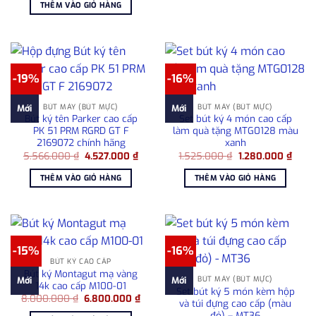
là:
tại
6.80
THÊM VÀO GIỎ HÀNG
915.000 ₫.
là:
680.000 ₫.
-19%
-16%
BÚT MÁY (BÚT MỰC)
BÚT MÁY (BÚT MỰC)
Mới
Mới
Bút ký tên Parker cao cấp
Set bút ký 4 món cao cấp
PK 51 PRM RGRD GT F
làm quà tặng MTG0128 màu
2169072 chính hãng
xanh
Giá
Giá
Giá
Giá
5.566.000
₫
4.527.000
₫
1.525.000
₫
1.280.000
₫
gốc
hiện
gốc
hiện
là:
tại
là:
tại
THÊM VÀO GIỎ HÀNG
THÊM VÀO GIỎ HÀNG
5.566.000 ₫.
là:
1.525.000 ₫.
là:
4.527.000 ₫.
1.280
-15%
-16%
BÚT KÝ CAO CẤP
Bút ký Montagut mạ vàng
BÚT MÁY (BÚT MỰC)
Mới
Mới
14k cao cấp M100-01
Set bút ký 5 món kèm hộp
Giá
Giá
8.000.000
₫
6.800.000
₫
và túi đựng cao cấp (màu
gốc
hiện
đỏ) – MT36
là:
tại