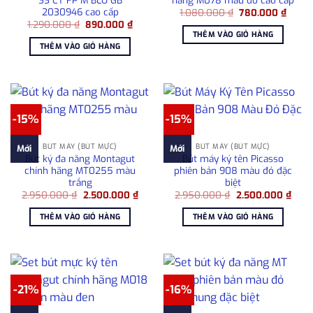
2030946 cao cấp
Giá
Giá
1.080.000
₫
780.000
₫
gốc
hiện
Giá
Giá
1.290.000
₫
890.000
₫
là:
tại
gốc
hiện
THÊM VÀO GIỎ HÀNG
1.080.000 ₫.
là:
là:
tại
THÊM VÀO GIỎ HÀNG
780.0
1.290.000 ₫.
là:
890.000 ₫.
-15%
-15%
BÚT MÁY (BÚT MỰC)
BÚT MÁY (BÚT MỰC)
Mới
Mới
Bút ký đa năng Montagut
Bút máy ký tên Picasso
chính hãng MT0255 màu
phiên bản 908 màu đỏ đặc
trắng
biệt
Giá
Giá
Giá
Giá
2.950.000
₫
2.500.000
₫
2.950.000
₫
2.500.000
₫
gốc
hiện
gốc
hiện
là:
tại
là:
tại
THÊM VÀO GIỎ HÀNG
THÊM VÀO GIỎ HÀNG
2.950.000 ₫.
là:
2.950.000 ₫.
là:
2.500.000 ₫.
2.50
-21%
-16%