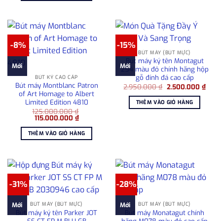
8.000.000 ₫.
-8%
-15%
BÚT MÁY (BÚT MỰC)
Bút máy ký tên Montagut
Mới
Mới
254 màu đỏ chính hãng hộp
gỗ đính đá cao cấp
BÚT KÝ CAO CẤP
Bút máy Montblanc Patron
Giá
Giá
2.950.000
₫
2.500.000
₫
gốc
hiện
of Art Homage to Albert
là:
tại
Limited Edition 4810
THÊM VÀO GIỎ HÀNG
2.950.000 ₫.
là:
125.000.000
₫
2.50
Giá
Giá
115.000.000
₫
gốc
hiện
là:
tại
THÊM VÀO GIỎ HÀNG
125.000.000 ₫.
là:
115.000.000 ₫.
-31%
-28%
BÚT MÁY (BÚT MỰC)
BÚT MÁY (BÚT MỰC)
Mới
Mới
Bút máy ký tên Parker JOT
Bút máy Monatagut chính
SS CT FP M BLU GB
hãng M078 màu đỏ cao cấp