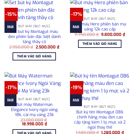
-15%
-17%
BÚT MÁY (BÚT MỰC)
Bút máy Hero phiên bản mạ
BÚT MÁY (BÚT MỰC)
Mới
Mới
vàng 12k cao cấp
Set bút ký Montagut màu
Giá
Giá
11.750.000
₫
9.800.000
₫
đen phiên bản đặc biệt dành
gốc
hiện
tặng thầy cô
là:
tại
THÊM VÀO GIỎ HÀNG
11.750.000 ₫.
là:
Giá
Giá
2.950.000
₫
2.500.000
₫
9.80
gốc
hiện
là:
tại
THÊM VÀO GIỎ HÀNG
2.950.000 ₫.
là:
2.500.000 ₫.
-17%
-19%
BÚT MÁY (BÚT MỰC)
Mới
Mới
Bút máy Waterman
BÚT MÁY (BÚT MỰC)
Elegance Ivory ngòi vàng
Bút ký tên Montagut 086
18k, cài mạ vàng 23k
chính hãng màu đen cao
23.000.000
₫
cấp tặng kèm 1 lọ mực và 2
Giá
Giá
18.998.000
₫
ngòi thay thế
gốc
hiện
là:
tại
Giá
Giá
1.580.000
₫
1.280.000
₫
THÊM VÀO GIỎ HÀNG