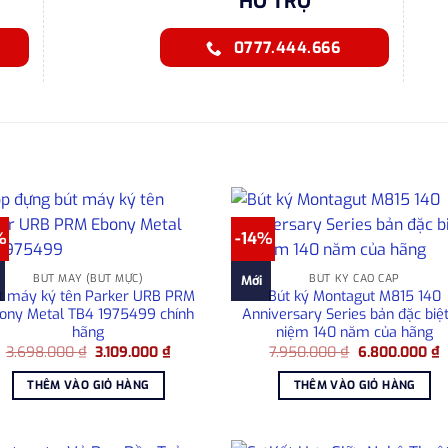
HỖ TRỢ
0777.444.666
%
-14%
BÚT MÁY (BÚT MỰC)
BÚT KÝ CAO CẤP
Mới
t máy ký tên Parker URB PRM
Bút ký Montagut M815 140
ony Metal TB4 1975499 chính
Anniversary Series bản đặc biệt
hãng
niệm 140 năm của hãng
Giá
Giá
Giá
G
3.698.000
₫
3.109.000
₫
7.950.000
₫
6.800.000
₫
gốc
hiện
gốc
h
là:
tại
là:
t
THÊM VÀO GIỎ HÀNG
THÊM VÀO GIỎ HÀNG
3.698.000 ₫.
là:
7.950.000 ₫.
l
3.109.000 ₫.
6