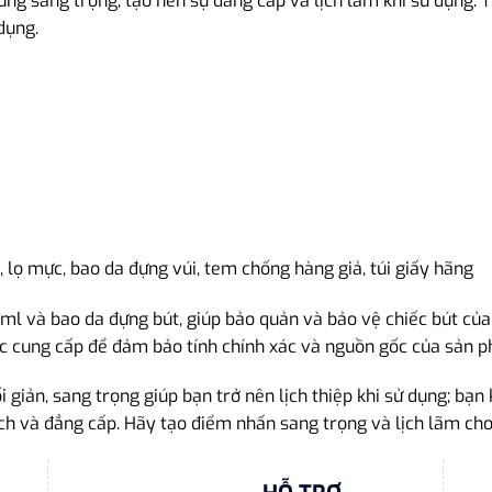
ung sang trọng, tạo nên sự đẳng cấp và lịch lãm khi sử dụng. T
dụng.
 lọ mực, bao da đựng vúi, tem chống hàng giả, túi giấy hãng
l và bao da đựng bút, giúp bảo quản và bảo vệ chiếc bút của
ợc cung cấp để đảm bảo tính chính xác và nguồn gốc của sản 
giản, sang trọng giúp bạn trở nên lịch thiệp khi sử dụng; bạn
ch và đẳng cấp. Hãy tạo điểm nhấn sang trọng và lịch lãm ch