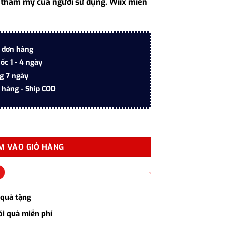
 thẩm mỹ của người sử dụng. Wiix miễn
4.520.000 ₫.
i đơn hàng
ốc 1 - 4 ngày
ng 7 ngày
 hàng - Ship COD
cấp kèm mực và bao da số lượng
M VÀO GIỎ HÀNG
 quà tặng
ói quà miễn phí