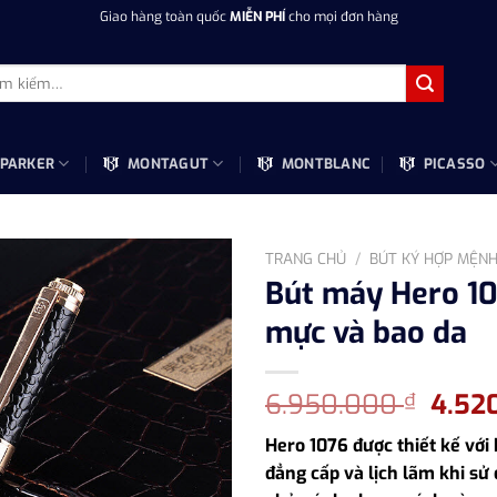
Giao hàng toàn quốc
MIỄN PHÍ
cho mọi đơn hàng
m:
PARKER
MONTAGUT
MONTBLANC
PICASSO
TRANG CHỦ
/
BÚT KÝ HỢP MỆN
Bút máy Hero 10
mực và bao da
Giá
6.950.000
4.52
₫
gốc
Hero 1076 được thiết kế với
là:
đẳng cấp và lịch lãm khi sử 
6.95