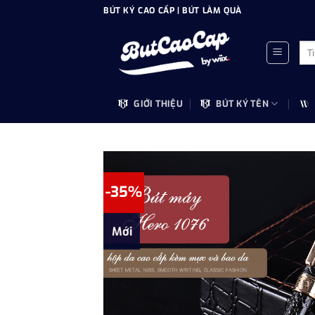
Bỏ
BÚT KÝ CAO CẤP | BÚT LÀM QUÀ
qua
nội
Tìm
dung
kiế
GIỚI THIỆU
BÚT KÝ TÊN
-35%
Mới