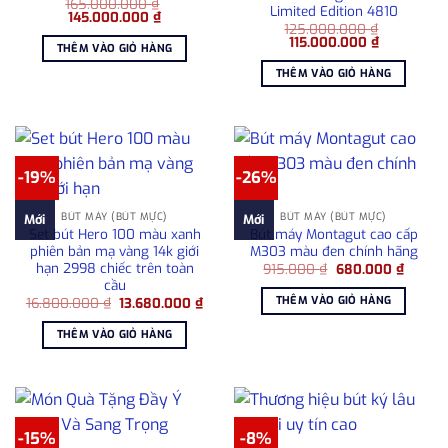
165.000.000
₫
Limited Edition 4810
Giá
Giá
145.000.000
₫
gốc
hiện
125.000.000
₫
Giá
Giá
là:
tại
115.000.000
₫
THÊM VÀO GIỎ HÀNG
gốc
hiện
165.000.000 ₫.
là:
là:
tại
145.000.000 ₫.
THÊM VÀO GIỎ HÀNG
125.000.000 ₫.
là:
115.000.00
-19%
-26%
BÚT MÁY (BÚT MỰC)
BÚT MÁY (BÚT MỰC)
Mới
Mới
Set bút Hero 100 màu xanh
Bút máy Montagut cao cấp
phiên bản mạ vàng 14k giới
M303 màu đen chính hãng
hạn 2998 chiếc trên toàn
Giá
Giá
915.000
₫
680.000
₫
gốc
hiện
cầu
là:
tại
THÊM VÀO GIỎ HÀNG
Giá
Giá
16.800.000
₫
13.680.000
₫
915.000 ₫.
là:
gốc
hiện
680.00
là:
tại
THÊM VÀO GIỎ HÀNG
16.800.000 ₫.
là:
13.680.000 ₫.
-15%
-8%