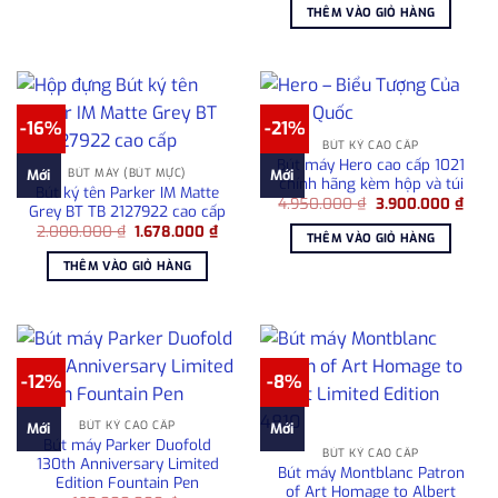
là:
tại
THÊM VÀO GIỎ HÀNG
980.000 ₫.
là:
780.00
-16%
-21%
BÚT KÝ CAO CẤP
Bút máy Hero cao cấp 1021
BÚT MÁY (BÚT MỰC)
Mới
Mới
chính hãng kèm hộp và túi
Bút ký tên Parker IM Matte
Giá
Giá
4.950.000
₫
3.900.000
₫
Grey BT TB 2127922 cao cấp
gốc
hiện
Giá
Giá
2.000.000
₫
1.678.000
₫
là:
tại
THÊM VÀO GIỎ HÀNG
gốc
hiện
4.950.000 ₫.
là:
là:
tại
3.90
THÊM VÀO GIỎ HÀNG
2.000.000 ₫.
là:
1.678.000 ₫.
-12%
-8%
BÚT KÝ CAO CẤP
Mới
Mới
Bút máy Parker Duofold
BÚT KÝ CAO CẤP
130th Anniversary Limited
Bút máy Montblanc Patron
Edition Fountain Pen
of Art Homage to Albert