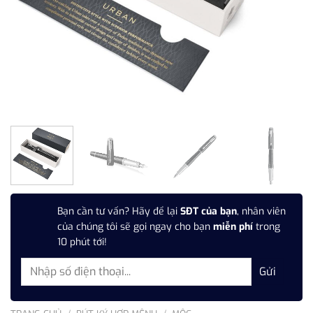
Bạn cần tư vấn? Hãy để lại
SĐT của bạn
, nhân viên
của chúng tôi sẽ gọi ngay cho bạn
miễn phí
trong
10 phút tới!