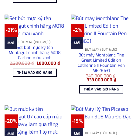
4.300.000 ₫.
là:
3.600.000 ₫.
-21%
-2%
BÚT MÁY (BÚT MỰC)
Mới
Mới
Set bút mực ký tên
BÚT MÁY (BÚT MỰC)
Montagut chính hãng M018
Bút máy Montblanc The
Carbon màu xanh
Great Limited Edition
Giá
Giá
2.280.000
₫
1.800.000
₫
Catherine II Fountain Pen
gốc
hiện
MB28631
là:
tại
THÊM VÀO GIỎ HÀNG
2.280.000 ₫.
là:
340.000.000
₫
1.800.000 ₫.
Giá
Giá
333.000.000
₫
gốc
hiện
là:
tại
THÊM VÀO GIỎ HÀNG
340.000.000 ₫.
là:
333.000.0
-20%
-15%
BÚT MÁY (BÚT MỰC)
Mới
Mới