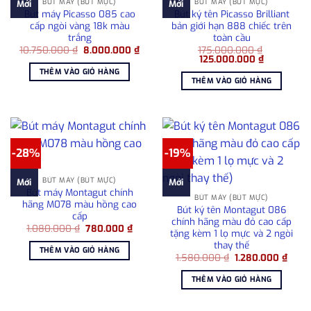
BÚT MÁY (BÚT MỰC)
BÚT MÁY (BÚT MỰC)
Mới
Mới
Bút máy Picasso 085 cao
Bút ký tên Picasso Brilliant
cấp ngòi vàng 18k màu
bản giới hạn 888 chiếc trên
trắng
toàn cầu
Giá
Giá
10.750.000
₫
8.000.000
₫
175.000.000
₫
gốc
hiện
Giá
Giá
125.000.000
₫
là:
tại
gốc
hiện
THÊM VÀO GIỎ HÀNG
10.750.000 ₫.
là:
là:
tại
THÊM VÀO GIỎ HÀNG
8.000.000 ₫.
175.000.000 ₫.
là:
125.000.0
-28%
-19%
BÚT MÁY (BÚT MỰC)
Mới
Mới
Bút máy Montagut chính
BÚT MÁY (BÚT MỰC)
hãng M078 màu hồng cao
Bút ký tên Montagut 086
cấp
chính hãng màu đỏ cao cấp
Giá
Giá
1.080.000
₫
780.000
₫
tặng kèm 1 lọ mực và 2 ngòi
gốc
hiện
thay thế
là:
tại
THÊM VÀO GIỎ HÀNG
1.080.000 ₫.
là:
Giá
Giá
1.580.000
₫
1.280.000
₫
780.000 ₫.
gốc
hiện
là:
tại
THÊM VÀO GIỎ HÀNG
1.580.000 ₫.
là:
1.280