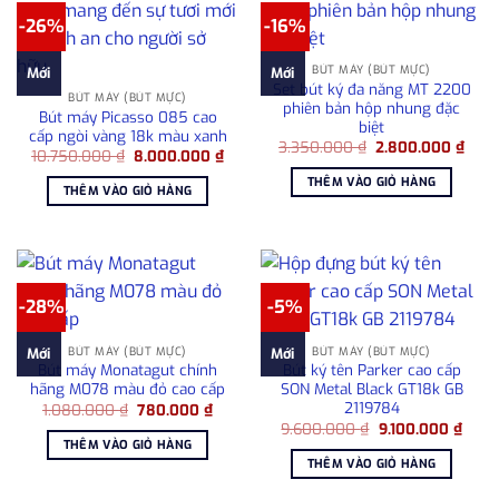
-26%
-16%
BÚT MÁY (BÚT MỰC)
Mới
Mới
Set bút ký đa năng MT 2200
BÚT MÁY (BÚT MỰC)
phiên bản hộp nhung đặc
Bút máy Picasso 085 cao
biệt
cấp ngòi vàng 18k màu xanh
Giá
Giá
3.350.000
₫
2.800.000
₫
Giá
Giá
10.750.000
₫
8.000.000
₫
gốc
hiện
gốc
hiện
là:
tại
THÊM VÀO GIỎ HÀNG
là:
tại
3.350.000 ₫.
là:
THÊM VÀO GIỎ HÀNG
10.750.000 ₫.
là:
2.80
8.000.000 ₫.
-28%
-5%
BÚT MÁY (BÚT MỰC)
BÚT MÁY (BÚT MỰC)
Mới
Mới
Bút máy Monatagut chính
Bút ký tên Parker cao cấp
hãng M078 màu đỏ cao cấp
SON Metal Black GT18k GB
2119784
Giá
Giá
1.080.000
₫
780.000
₫
gốc
hiện
Giá
Giá
9.600.000
₫
9.100.000
₫
là:
tại
gốc
hiện
THÊM VÀO GIỎ HÀNG
1.080.000 ₫.
là:
là:
tại
THÊM VÀO GIỎ HÀNG
780.000 ₫.
9.600.000 ₫.
là:
9.100