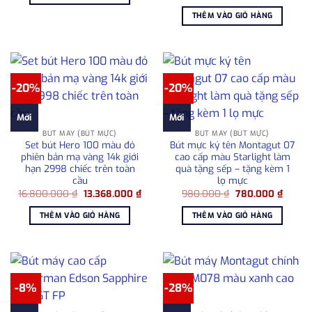
gốc
hiện
4.520.000 ₫.
là:
tại
THÊM VÀO GIỎ HÀNG
128.000.000 ₫.
là:
105.000.0
-20%
-20%
Mới
Mới
BÚT MÁY (BÚT MỰC)
BÚT MÁY (BÚT MỰC)
Set bút Hero 100 màu đỏ
Bút mực ký tên Montagut 07
phiên bản mạ vàng 14k giới
cao cấp màu Starlight làm
hạn 2998 chiếc trên toàn
quà tặng sếp – tặng kèm 1
cầu
lọ mực
Giá
Giá
Giá
Giá
16.800.000
₫
13.368.000
₫
980.000
₫
780.000
₫
gốc
hiện
gốc
hiện
là:
tại
là:
tại
THÊM VÀO GIỎ HÀNG
THÊM VÀO GIỎ HÀNG
16.800.000 ₫.
là:
980.000 ₫.
là:
13.368.000 ₫.
780.00
-8%
-28%