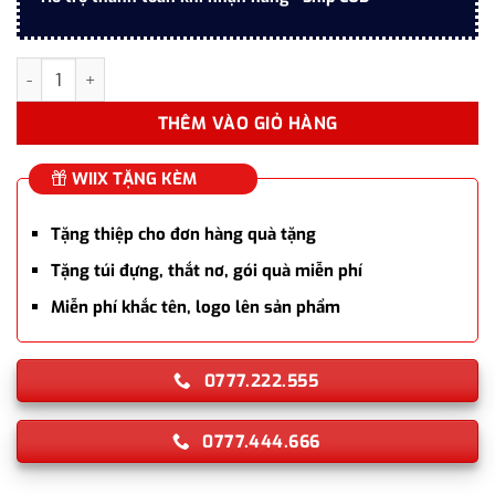
Bút máy ký tên Parker URB PRM Ebony Metal TB4 1975499 chín
THÊM VÀO GIỎ HÀNG
WIIX TẶNG KÈM
Tặng thiệp cho đơn hàng quà tặng
Tặng túi đựng, thắt nơ, gói quà miễn phí
Miễn phí khắc tên, logo lên sản phẩm
0777.222.555
0777.444.666