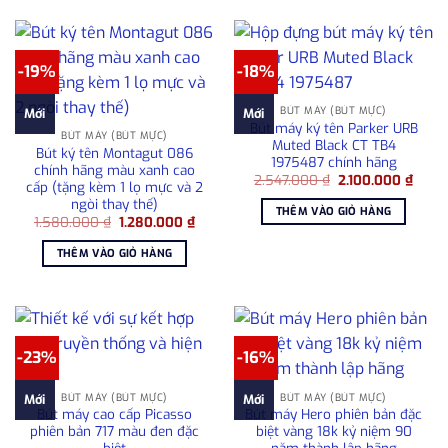
-19%
-18%
BÚT MÁY (BÚT MỰC)
Mới
Mới
Bút máy ký tên Parker URB
BÚT MÁY (BÚT MỰC)
Muted Black CT TB4
Bút ký tên Montagut 086
1975487 chính hãng
chính hãng màu xanh cao
Giá
Giá
2.547.000
₫
2.100.000
₫
cấp (tặng kèm 1 lọ mực và 2
gốc
hiện
ngòi thay thế)
là:
tại
THÊM VÀO GIỎ HÀNG
2.547.000 ₫.
là:
Giá
Giá
1.580.000
₫
1.280.000
₫
2.100
gốc
hiện
là:
tại
THÊM VÀO GIỎ HÀNG
1.580.000 ₫.
là:
1.280.000 ₫.
-23%
-16%
BÚT MÁY (BÚT MỰC)
BÚT MÁY (BÚT MỰC)
Mới
Mới
Bút máy cao cấp Picasso
Bút máy Hero phiên bản đặc
phiên bản 717 màu đen đặc
biệt vàng 18k kỷ niệm 90