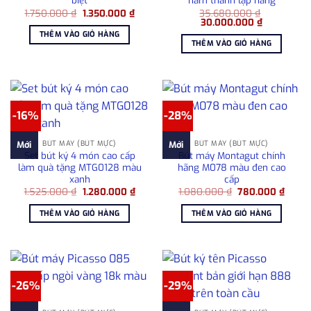
biệt
năm thành lập hãng
Giá
Giá
1.750.000
₫
1.350.000
₫
35.680.000
₫
gốc
hiện
Giá
Giá
30.000.000
₫
là:
tại
gốc
hiện
THÊM VÀO GIỎ HÀNG
1.750.000 ₫.
là:
là:
tại
THÊM VÀO GIỎ HÀNG
1.350.000 ₫.
35.680.000 ₫.
là:
30.000.000
-16%
-28%
BÚT MÁY (BÚT MỰC)
BÚT MÁY (BÚT MỰC)
Mới
Mới
Set bút ký 4 món cao cấp
Bút máy Montagut chính
làm quà tặng MTG0128 màu
hãng M078 màu đen cao
xanh
cấp
Giá
Giá
Giá
Giá
1.525.000
₫
1.280.000
₫
1.080.000
₫
780.000
₫
gốc
hiện
gốc
hiện
là:
tại
là:
tại
THÊM VÀO GIỎ HÀNG
THÊM VÀO GIỎ HÀNG
1.525.000 ₫.
là:
1.080.000 ₫.
là:
1.280.000 ₫.
780.0
-26%
-29%