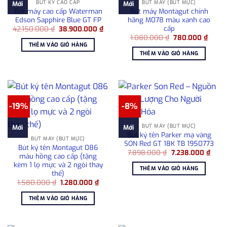
BÚT KÝ CAO CẤP
BÚT MÁY (BÚT MỰC)
Mới
Mới
Bút máy cao cấp Waterman
Bút máy Montagut chính
Edson Sapphire Blue GT FP
hãng M078 màu xanh cao
cấp
Giá
Giá
42.150.000
₫
38.900.000
₫
gốc
hiện
Giá
Giá
1.080.000
₫
780.000
₫
là:
tại
gốc
hiện
THÊM VÀO GIỎ HÀNG
42.150.000 ₫.
là:
là:
tại
THÊM VÀO GIỎ HÀNG
38.900.000 ₫.
1.080.000 ₫.
là:
780.0
-19%
-8%
BÚT MÁY (BÚT MỰC)
Mới
Mới
Bút ký tên Parker mạ vàng
BÚT MÁY (BÚT MỰC)
SON Red GT 18K TB 1950773
Bút ký tên Montagut 086
Giá
Giá
7.898.000
₫
7.238.000
₫
màu hồng cao cấp (tặng
gốc
hiện
kèm 1 lọ mực và 2 ngòi thay
là:
tại
THÊM VÀO GIỎ HÀNG
7.898.000 ₫.
là:
thế)
7.238
Giá
Giá
1.580.000
₫
1.280.000
₫
gốc
hiện
là:
tại
THÊM VÀO GIỎ HÀNG
1.580.000 ₫.
là:
1.280.000 ₫.