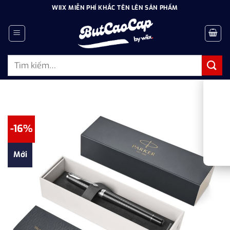
Bỏ
WIIX MIỄN PHÍ KHẮC TÊN LÊN SẢN PHẨM
qua
nội
dung
Tìm
kiếm:
-16%
Mới