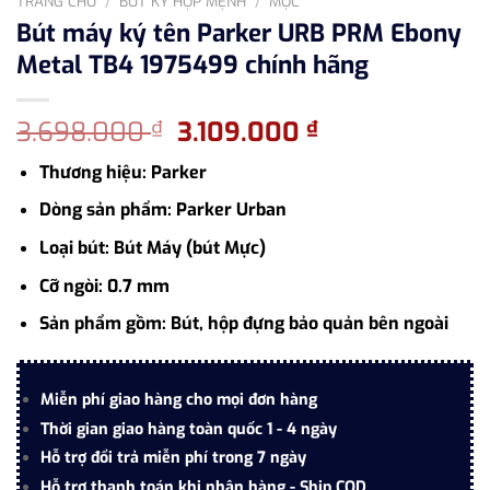
TRANG CHỦ
/
BÚT KÝ HỢP MỆNH
/
MỘC
Bút máy ký tên Parker URB PRM Ebony
Metal TB4 1975499 chính hãng
Giá
Giá
3.698.000
3.109.000
₫
₫
gốc
hiện
Thương hiệu: Parker
là:
tại
3.698.000 ₫.
là:
Dòng sản phẩm: Parker Urban
3.109.000 ₫.
Loại bút: Bút Máy (bút Mực)
Cỡ ngòi: 0.7 mm
Sản phẩm gồm: Bút, hộp đựng bảo quản bên ngoài
Miễn phí giao hàng cho mọi đơn hàng
Thời gian giao hàng toàn quốc 1 - 4 ngày
Hỗ trợ đổi trả miễn phí trong 7 ngày
Hỗ trợ thanh toán khi nhận hàng - Ship COD