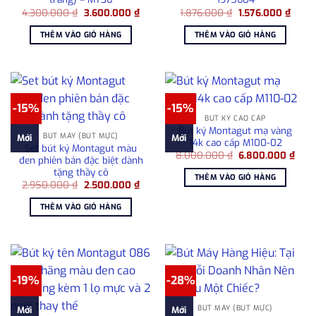
Giá
Giá
Giá
Giá
4.300.000
₫
3.600.000
₫
1.876.000
₫
1.576.000
₫
gốc
hiện
gốc
hiện
là:
tại
là:
tại
THÊM VÀO GIỎ HÀNG
THÊM VÀO GIỎ HÀNG
4.300.000 ₫.
là:
1.876.000 ₫.
là:
3.600.000 ₫.
1.576
-15%
-15%
BÚT KÝ CAO CẤP
Bút ký Montagut mạ vàng
BÚT MÁY (BÚT MỰC)
Mới
Mới
14k cao cấp M100-02
Set bút ký Montagut màu
Giá
Giá
8.000.000
₫
6.800.000
₫
đen phiên bản đặc biệt dành
gốc
hiện
tặng thầy cô
là:
tại
THÊM VÀO GIỎ HÀNG
8.000.000 ₫.
là:
Giá
Giá
2.950.000
₫
2.500.000
₫
6.80
gốc
hiện
là:
tại
THÊM VÀO GIỎ HÀNG
2.950.000 ₫.
là:
2.500.000 ₫.
-19%
-28%
BÚT MÁY (BÚT MỰC)
Mới
Mới