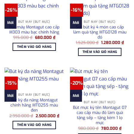
-26%
-16%
BÚT MÁY (BÚT MỰC)
BÚT MÁY (BÚT MỰC)
Mới
Mới
Bút máy Montagut cao cấp
Set bút ký 4 món cao cấp
M303 màu bạc chính hãng
làm quà tặng MTG0128 màu
đỏ
Giá
Giá
915.000
₫
680.000
₫
gốc
hiện
Giá
Giá
1.525.000
₫
1.280.000
₫
là:
tại
gốc
hiện
THÊM VÀO GIỎ HÀNG
915.000 ₫.
là:
là:
tại
THÊM VÀO GIỎ HÀNG
680.000 ₫.
1.525.000 ₫.
là:
1.280
-15%
-20%
BÚT MÁY (BÚT MỰC)
Mới
Mới
Bút ký đa năng Montagut
BÚT MÁY (BÚT MỰC)
chính hãng MT0255 màu
Bút mực ký tên Montagut 07
đen
cao cấp màu đỏ làm quà
Giá
Giá
2.950.000
₫
2.500.000
₫
tặng sếp – tặng kèm 1 lọ
gốc
hiện
mực
là:
tại
THÊM VÀO GIỎ HÀNG
2.950.000 ₫.
là:
Giá
Giá
980.000
₫
780.000
₫
2.500.000 ₫.
gốc
hiện