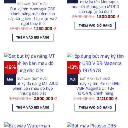
Bút máy ký tên Montagut
BÚT MÁY (BÚT MỰC)
họa tiết Monogram MT810
Bút ký tên Montagut 086
cao cấp (màu đen)
chính hãng màu đen cao
Giá
Giá
2.500.000
₫
1.800.000
₫
cấp tặng kèm 1 lọ mực và 2
gốc
hiện
ngòi thay thế
là:
tại
THÊM VÀO GIỎ HÀNG
2.500.000 ₫.
là:
Giá
Giá
1.580.000
₫
1.280.000
₫
1.80
gốc
hiện
là:
tại
THÊM VÀO GIỎ HÀNG
1.580.000 ₫.
là:
1.280.000 ₫.
-16%
-13%
BÚT MÁY (BÚT MỰC)
BÚT MÁY (BÚT MỰC)
Mới
Mới
Set bút ký đa năng MT 2200
Bút máy ký tên Parker URB
phiên bản màu đỏ hộp
VIBR Magenta CT TB4
nhung đặc biệt
1975478 chính hãng
Giá
Giá
Giá
Giá
3.350.000
₫
2.800.000
₫
2.431.000
₫
2.121.000
₫
gốc
hiện
gốc
hiện
là:
tại
là:
tại
THÊM VÀO GIỎ HÀNG
THÊM VÀO GIỎ HÀNG
3.350.000 ₫.
là:
2.431.000 ₫.
là:
2.800.000 ₫.
2.121.