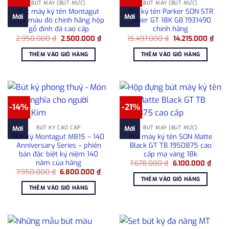
BÚT MÁY (BÚT MỰC)
BÚT MÁY (BÚT MỰC)
Bút máy ký tên Montagut
Bút ký tên Parker SON STR
Mới
Mới
254 màu đỏ chính hãng hộp
Silver GT 18K GB 1931490
gỗ đính đá cao cấp
chính hãng
Giá
Giá
Giá
Giá
2.950.000
₫
2.500.000
₫
15.497.000
₫
14.215.000
₫
gốc
hiện
gốc
hiện
là:
tại
là:
tại
THÊM VÀO GIỎ HÀNG
THÊM VÀO GIỎ HÀNG
2.950.000 ₫.
là:
15.497.000 ₫.
là:
2.500.000 ₫.
14.2
-14%
-21%
BÚT KÝ CAO CẤP
BÚT MÁY (BÚT MỰC)
Mới
Mới
Bút ký Montagut M815 – 140
Bút máy ký tên SON Matte
Anniversary Series – phiên
Black GT TB 1950875 cao
bản đặc biệt kỷ niệm 140
cấp mạ vàng 18k
năm của hãng
Giá
Giá
7.678.000
₫
6.100.000
₫
gốc
hiện
Giá
Giá
7.950.000
₫
6.800.000
₫
là:
tại
gốc
hiện
THÊM VÀO GIỎ HÀNG
7.678.000 ₫.
là:
là:
tại
THÊM VÀO GIỎ HÀNG
6.100
7.950.000 ₫.
là:
6.800.000 ₫.