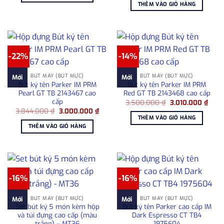
là:
tại
THÊM VÀO GIỎ HÀNG
18.000.000 ₫.
2.500.000 ₫.
là:
1.80
-22%
-14%
BÚT MÁY (BÚT MỰC)
BÚT MÁY (BÚT MỰC)
Mới
Mới
Bút ký tên Parker IM PRM
Bút ký tên Parker IM PRM
Pearl GT TB 2143467 cao
Red GT TB 2143468 cao cấp
cấp
Giá
Giá
3.500.000
₫
3.010.000
₫
gốc
hiện
Giá
Giá
3.844.000
₫
3.000.000
₫
là:
tại
gốc
hiện
THÊM VÀO GIỎ HÀNG
3.500.000 ₫.
là:
là:
tại
THÊM VÀO GIỎ HÀNG
3.010
3.844.000 ₫.
là:
3.000.000 ₫.
-16%
-16%
BÚT MÁY (BÚT MỰC)
BÚT MÁY (BÚT MỰC)
Mới
Mới
Set bút ký 5 món kèm hộp
Bút ký tên Parker cao cấp IM
và túi đựng cao cấp (màu
Dark Espresso CT TB4
trắng) – MT36
1975604