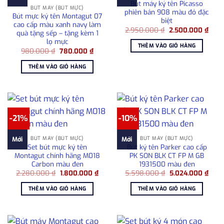
Bút máy ký tên Picasso
BÚT MÁY (BÚT MỰC)
phiên bản 908 màu đỏ đặc
Bút mực ký tên Montagut 07
biệt
cao cấp màu xanh navy làm
Giá
Giá
2.950.000
₫
2.500.000
₫
quà tặng sếp – tặng kèm 1
gốc
hiện
lọ mực
là:
tại
THÊM VÀO GIỎ HÀNG
2.950.000 ₫.
là:
Giá
Giá
980.000
₫
780.000
₫
2.50
gốc
hiện
là:
tại
THÊM VÀO GIỎ HÀNG
980.000 ₫.
là:
780.000 ₫.
-21%
-10%
BÚT MÁY (BÚT MỰC)
BÚT MÁY (BÚT MỰC)
Mới
Mới
Set bút mực ký tên
Bút ký tên Parker cao cấp
Montagut chính hãng M018
PK SON BLK CT FP M GB
Carbon màu đen
1931500 màu đen
Giá
Giá
Giá
Giá
2.280.000
₫
1.800.000
₫
5.598.000
₫
5.024.000
₫
gốc
hiện
gốc
hiện
là:
tại
là:
tại
THÊM VÀO GIỎ HÀNG
THÊM VÀO GIỎ HÀNG
2.280.000 ₫.
là:
5.598.000 ₫.
là:
1.800.000 ₫.
5.02