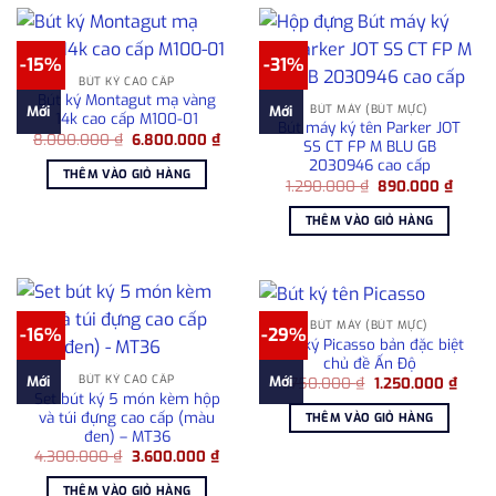
-15%
-31%
BÚT KÝ CAO CẤP
Bút ký Montagut mạ vàng
BÚT MÁY (BÚT MỰC)
Mới
Mới
14k cao cấp M100-01
Bút máy ký tên Parker JOT
Giá
Giá
8.000.000
₫
6.800.000
₫
SS CT FP M BLU GB
gốc
hiện
2030946 cao cấp
là:
tại
THÊM VÀO GIỎ HÀNG
8.000.000 ₫.
là:
Giá
Giá
1.290.000
₫
890.000
₫
6.800.000 ₫.
gốc
hiện
là:
tại
THÊM VÀO GIỎ HÀNG
1.290.000 ₫.
là:
890.0
BÚT MÁY (BÚT MỰC)
-16%
-29%
Bút ký Picasso bản đặc biệt
chủ đề Ấn Độ
BÚT KÝ CAO CẤP
Giá
Giá
Mới
Mới
1.750.000
₫
1.250.000
₫
gốc
hiện
Set bút ký 5 món kèm hộp
là:
tại
và túi đựng cao cấp (màu
THÊM VÀO GIỎ HÀNG
1.750.000 ₫.
là:
đen) – MT36
1.250
Giá
Giá
4.300.000
₫
3.600.000
₫
gốc
hiện
là:
tại
THÊM VÀO GIỎ HÀNG