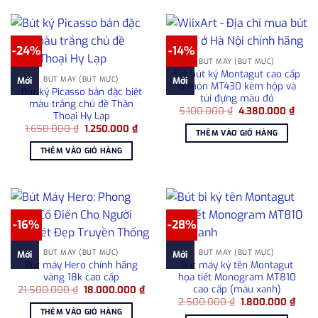
-24%
-14%
BÚT MÁY (BÚT MỰC)
Set bút ký Montagut cao cấp
BÚT MÁY (BÚT MỰC)
Mới
Mới
5 món MT430 kèm hộp và
Bút ký Picasso bản đặc biệt
túi đựng màu đỏ
màu trắng chủ đề Thần
Giá
Giá
5.100.000
₫
4.380.000
₫
Thoại Hy Lạp
gốc
hiện
Giá
Giá
1.650.000
₫
1.250.000
₫
là:
tại
THÊM VÀO GIỎ HÀNG
gốc
hiện
5.100.000 ₫.
là:
là:
tại
4.38
THÊM VÀO GIỎ HÀNG
1.650.000 ₫.
là:
1.250.000 ₫.
-16%
-28%
BÚT MÁY (BÚT MỰC)
BÚT MÁY (BÚT MỰC)
Mới
Mới
Bút máy Hero chính hãng
Bút máy ký tên Montagut
vàng 18k cao cấp
họa tiết Monogram MT810
cao cấp (màu xanh)
Giá
Giá
21.500.000
₫
18.000.000
₫
gốc
hiện
Giá
Giá
2.500.000
₫
1.800.000
₫
là:
tại
gốc
hiện
THÊM VÀO GIỎ HÀNG
21.500.000 ₫.
là: