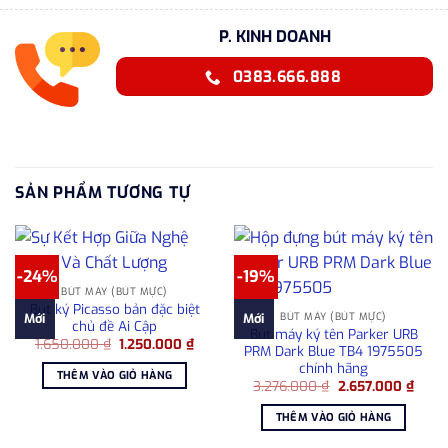
P. KINH DOANH
0383.666.888
SẢN PHẨM TƯƠNG TỰ
-24%
-19%
BÚT MÁY (BÚT MỰC)
Bút ký Picasso bản đặc biệt
BÚT MÁY (BÚT MỰC)
Mới
Mới
chủ đề Ai Cập
Bút máy ký tên Parker URB
Giá
Giá
1.650.000
₫
1.250.000
₫
PRM Dark Blue TB4 1975505
gốc
hiện
chính hãng
là:
tại
THÊM VÀO GIỎ HÀNG
1.650.000 ₫.
là:
Giá
Giá
3.276.000
₫
2.657.000
₫
1.250.000 ₫.
gốc
hiện
là:
tại
THÊM VÀO GIỎ HÀNG
3.276.000 ₫.
là:
2.657