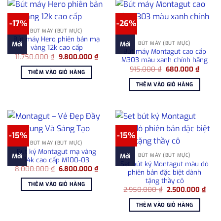
-17%
-26%
BÚT MÁY (BÚT MỰC)
Bút máy Hero phiên bản mạ
BÚT MÁY (BÚT MỰC)
Mới
Mới
vàng 12k cao cấp
Bút máy Montagut cao cấp
Giá
Giá
11.750.000
₫
9.800.000
₫
M303 màu xanh chính hãng
gốc
hiện
Giá
Giá
là:
tại
915.000
₫
680.000
₫
THÊM VÀO GIỎ HÀNG
gốc
hiện
11.750.000 ₫.
là:
là:
tại
9.800.000 ₫.
THÊM VÀO GIỎ HÀNG
915.000 ₫.
là:
680.00
-15%
-15%
BÚT MÁY (BÚT MỰC)
Bút ký Montagut mạ vàng
BÚT MÁY (BÚT MỰC)
Mới
Mới
14k cao cấp M100-03
Set bút ký Montagut màu đỏ
Giá
Giá
8.000.000
₫
6.800.000
₫
phiên bản đặc biệt dành
gốc
hiện
tặng thầy cô
là:
tại
THÊM VÀO GIỎ HÀNG
8.000.000 ₫.
là:
Giá
Giá
2.950.000
₫
2.500.000
₫
6.800.000 ₫.
gốc
hiện
là:
tại
THÊM VÀO GIỎ HÀNG
2.950.000 ₫.
là:
2.50