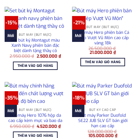
-15%
-21%
BÚT MÁY (BÚT MỰC)
Bút máy Hero phiên bản Cá
BÚT MÁY (BÚT MỰC)
Mới
Mới
Chép Vượt Vũ Môn cao cấp
Set bút ký Montagut màu
vàng 18k
Xanh Navy phiên bản đặc
26.500.000
₫
biệt dành tặng thầy cô
Giá
Giá
21.000.000
₫
Giá
Giá
2.950.000
₫
2.500.000
₫
gốc
hiện
gốc
hiện
là:
tại
THÊM VÀO GIỎ HÀNG
là:
tại
26.500.000 ₫.
là:
THÊM VÀO GIỎ HÀNG
2.950.000 ₫.
là:
21.000.000
2.500.000 ₫.
-35%
-18%
BÚT MÁY (BÚT MỰC)
BÚT KÝ CAO CẤP
Mới
Mới
Bút máy Hero 1076 hộp da
Bút máy Parker Duofold
cao cấp kèm mực và bao da
SE22 JUB SLV GT bản giới
hạn cao cấp
Giá
Giá
6.950.000
₫
4.520.000
₫
gốc
hiện
128.000.000
₫
là:
tại
Giá
Giá
105.000.000
₫
THÊM VÀO GIỎ HÀNG
6.950.000 ₫.
là: