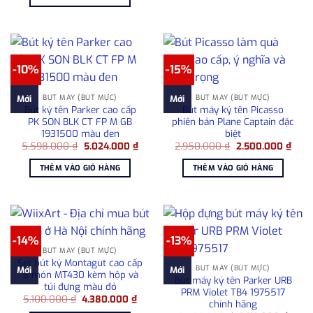
125.000.000 ₫.
là:
115.000.000 ₫.
-10%
-15%
BÚT MÁY (BÚT MỰC)
BÚT MÁY (BÚT MỰC)
Mới
Mới
Bút ký tên Parker cao cấp
Bút máy ký tên Picasso
PK SON BLK CT FP M GB
phiên bản Plane Captain đặc
1931500 màu đen
biệt
Giá
Giá
Giá
Giá
5.598.000
₫
5.024.000
₫
2.950.000
₫
2.500.000
₫
gốc
hiện
gốc
hiện
là:
tại
là:
tại
THÊM VÀO GIỎ HÀNG
THÊM VÀO GIỎ HÀNG
5.598.000 ₫.
là:
2.950.000 ₫.
là:
5.024.000 ₫.
2.50
-14%
-13%
BÚT MÁY (BÚT MỰC)
Set bút ký Montagut cao cấp
BÚT MÁY (BÚT MỰC)
Mới
Mới
5 món MT430 kèm hộp và
Bút máy ký tên Parker URB
túi đựng màu đỏ
PRM Violet TB4 1975517
Giá
Giá
5.100.000
₫
4.380.000
₫
chính hãng
gốc
hiện