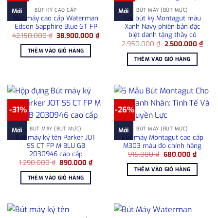
BÚT KÝ CAO CẤP
BÚT MÁY (BÚT MỰC)
Mới
Mới
Bút máy cao cấp Waterman
Set bút ký Montagut màu
Edson Sapphire Blue GT FP
Xanh Navy phiên bản đặc
biệt dành tặng thầy cô
Giá
Giá
42.150.000
₫
38.900.000
₫
gốc
hiện
Giá
Giá
2.950.000
₫
2.500.000
₫
là:
tại
gốc
hiện
THÊM VÀO GIỎ HÀNG
42.150.000 ₫.
là:
là:
tại
THÊM VÀO GIỎ HÀNG
38.900.000 ₫.
2.950.000 ₫.
là:
2.50
-31%
-26%
BÚT MÁY (BÚT MỰC)
BÚT MÁY (BÚT MỰC)
Mới
Mới
Bút máy ký tên Parker JOT
Bút máy Montagut cao cấp
SS CT FP M BLU GB
M303 màu đỏ chính hãng
2030946 cao cấp
Giá
Giá
915.000
₫
680.000
₫
gốc
hiện
Giá
Giá
1.290.000
₫
890.000
₫
là:
tại
gốc
hiện
THÊM VÀO GIỎ HÀNG
915.000 ₫.
là:
là:
tại
THÊM VÀO GIỎ HÀNG
680.00
1.290.000 ₫.
là:
890.000 ₫.