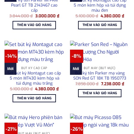
Bút ký tên Parker IM PRM
Set bút ký Montagut cao cấp
Pearl GT TB 2143467 cao
5 món kèm hộp và túi đựng
cấp
màu đen
Giá
Giá
Giá
Giá
3.844.000
₫
3.000.000
₫
5.100.000
₫
4.380.000
₫
gốc
hiện
gốc
hiện
là:
tại
là:
tại
THÊM VÀO GIỎ HÀNG
THÊM VÀO GIỎ HÀNG
3.844.000 ₫.
là:
5.100.000 ₫.
là:
3.000.000 ₫.
4.38
-14%
-8%
BÚT KÝ CAO CẤP
BÚT MÁY (BÚT MỰC)
Mới
Mới
Set bút ký Montagut cao cấp
Bút ký tên Parker mạ vàng
5 món MT430 kèm hộp và
SON Red GT 18K TB 1950773
túi đựng màu trắng
Giá
Giá
7.898.000
₫
7.238.000
₫
gốc
hiện
Giá
Giá
5.100.000
₫
4.380.000
₫
là:
tại
gốc
hiện
THÊM VÀO GIỎ HÀNG
7.898.000 ₫.
là:
là:
tại
THÊM VÀO GIỎ HÀNG
7.238
5.100.000 ₫.
là:
4.380.000 ₫.
-21%
-26%
BÚT MÁY (BÚT MỰC)