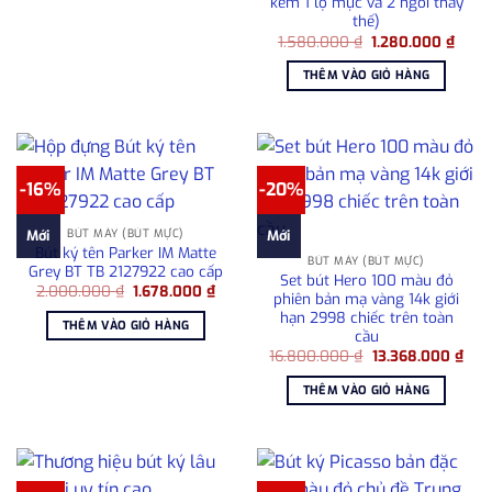
kèm 1 lọ mực và 2 ngòi thay
1.250.000 ₫.
thế)
Giá
Giá
1.580.000
₫
1.280.000
₫
gốc
hiện
là:
tại
THÊM VÀO GIỎ HÀNG
1.580.000 ₫.
là:
1.280
-16%
-20%
BÚT MÁY (BÚT MỰC)
Mới
Mới
Bút ký tên Parker IM Matte
BÚT MÁY (BÚT MỰC)
Grey BT TB 2127922 cao cấp
Set bút Hero 100 màu đỏ
Giá
Giá
2.000.000
₫
1.678.000
₫
phiên bản mạ vàng 14k giới
gốc
hiện
hạn 2998 chiếc trên toàn
là:
tại
THÊM VÀO GIỎ HÀNG
2.000.000 ₫.
là:
cầu
1.678.000 ₫.
Giá
Giá
16.800.000
₫
13.368.000
₫
gốc
hiện
là:
tại
THÊM VÀO GIỎ HÀNG
16.800.000 ₫.
là:
13.3