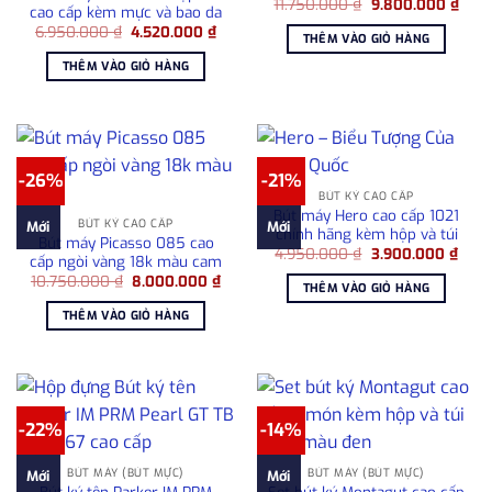
Giá
Giá
11.750.000
₫
9.800.000
₫
cao cấp kèm mực và bao da
gốc
hiện
Giá
Giá
6.950.000
₫
4.520.000
₫
là:
tại
THÊM VÀO GIỎ HÀNG
gốc
hiện
11.750.000 ₫.
là:
là:
tại
9.80
THÊM VÀO GIỎ HÀNG
6.950.000 ₫.
là:
4.520.000 ₫.
-26%
-21%
BÚT KÝ CAO CẤP
Bút máy Hero cao cấp 1021
BÚT KÝ CAO CẤP
Mới
Mới
chính hãng kèm hộp và túi
Bút máy Picasso 085 cao
Giá
Giá
4.950.000
₫
3.900.000
₫
cấp ngòi vàng 18k màu cam
gốc
hiện
Giá
Giá
10.750.000
₫
8.000.000
₫
là:
tại
THÊM VÀO GIỎ HÀNG
gốc
hiện
4.950.000 ₫.
là:
là:
tại
3.90
THÊM VÀO GIỎ HÀNG
10.750.000 ₫.
là:
8.000.000 ₫.
-22%
-14%
BÚT MÁY (BÚT MỰC)
BÚT MÁY (BÚT MỰC)
Mới
Mới