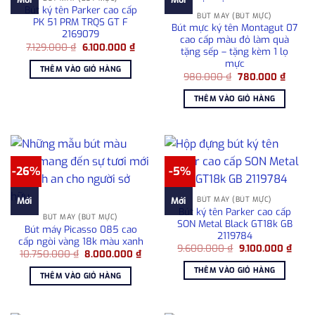
Bút ký tên Parker cao cấp
BÚT MÁY (BÚT MỰC)
PK 51 PRM TRQS GT F
Bút mực ký tên Montagut 07
2169079
cao cấp màu đỏ làm quà
Giá
Giá
7.129.000
₫
6.100.000
₫
tặng sếp – tặng kèm 1 lọ
gốc
hiện
mực
là:
tại
THÊM VÀO GIỎ HÀNG
7.129.000 ₫.
là:
Giá
Giá
980.000
₫
780.000
₫
6.100.000 ₫.
gốc
hiện
là:
tại
THÊM VÀO GIỎ HÀNG
980.000 ₫.
là:
780.00
-26%
-5%
BÚT MÁY (BÚT MỰC)
Mới
Mới
Bút ký tên Parker cao cấp
BÚT MÁY (BÚT MỰC)
SON Metal Black GT18k GB
Bút máy Picasso 085 cao
2119784
cấp ngòi vàng 18k màu xanh
Giá
Giá
9.600.000
₫
9.100.000
₫
Giá
Giá
10.750.000
₫
8.000.000
₫
gốc
hiện
gốc
hiện
là:
tại
THÊM VÀO GIỎ HÀNG
là:
tại
9.600.000 ₫.
là:
THÊM VÀO GIỎ HÀNG
10.750.000 ₫.
là:
9.100
8.000.000 ₫.