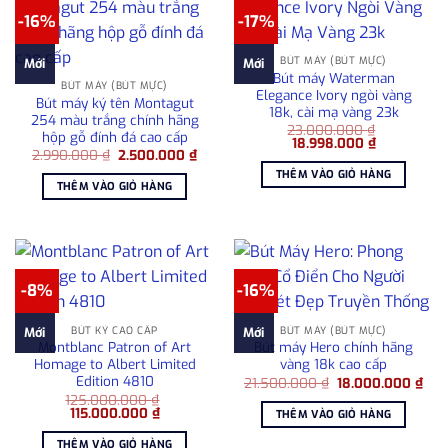
-16%
-17%
BÚT MÁY (BÚT MỰC)
Mới
Mới
Bút máy Waterman
BÚT MÁY (BÚT MỰC)
Elegance Ivory ngòi vàng
Bút máy ký tên Montagut
18k, cài mạ vàng 23k
254 màu trắng chính hãng
23.000.000
₫
hộp gỗ đính đá cao cấp
Giá
Giá
18.998.000
₫
Giá
Giá
2.990.000
₫
2.500.000
₫
gốc
hiện
gốc
hiện
là:
tại
THÊM VÀO GIỎ HÀNG
là:
tại
23.000.000 ₫.
là:
THÊM VÀO GIỎ HÀNG
2.990.000 ₫.
là:
18.998.000
2.500.000 ₫.
-8%
-16%
BÚT KÝ CAO CẤP
BÚT MÁY (BÚT MỰC)
Mới
Mới
Montblanc Patron of Art
Bút máy Hero chính hãng
Homage to Albert Limited
vàng 18k cao cấp
Edition 4810
Giá
Giá
21.500.000
₫
18.000.000
₫
gốc
hiệ
125.000.000
₫
là:
tại
Giá
Giá
115.000.000
₫
THÊM VÀO GIỎ HÀNG
21.500.000 ₫.
là:
gốc
hiện
18.
là:
tại
THÊM VÀO GIỎ HÀNG