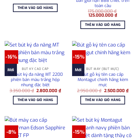
bản giới hạn 888 chiếc trên
gốc
hiện
toàn cầu
là:
tại
THÊM VÀO GIỎ HÀNG
8.000.000 ₫.
là:
175.000.000
₫
6.800.000 ₫.
Giá
Giá
125.000.000
₫
gốc
hiện
là:
tại
THÊM VÀO GIỎ HÀNG
175.000.000 ₫.
là:
125.000.0
-16%
-15%
BÚT KÝ CAO CẤP
BÚT MÁY (BÚT MỰC)
Mới
Mới
Set bút ký đa năng MT 2200
Bút gỗ ký tên cao cấp
phiên bản màu trắng hộp
Montagut chính hãng kèm
nhung đặc biệt
mực
Giá
Giá
Giá
Giá
3.350.000
₫
2.800.000
₫
2.950.000
₫
2.500.000
₫
gốc
hiện
gốc
hiện
là:
tại
là:
tại
THÊM VÀO GIỎ HÀNG
THÊM VÀO GIỎ HÀNG
3.350.000 ₫.
là:
2.950.000 ₫.
là:
2.800.000 ₫.
2.50
-8%
-15%