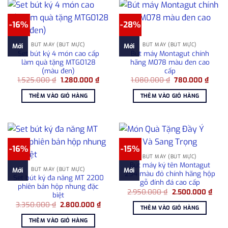
-16%
-28%
BÚT MÁY (BÚT MỰC)
BÚT MÁY (BÚT MỰC)
Mới
Mới
Set bút ký 4 món cao cấp
Bút máy Montagut chính
làm quà tặng MTG0128
hãng M078 màu đen cao
(màu đen)
cấp
Giá
Giá
Giá
Giá
1.525.000
₫
1.280.000
₫
1.080.000
₫
780.000
₫
gốc
hiện
gốc
hiện
là:
tại
là:
tại
THÊM VÀO GIỎ HÀNG
THÊM VÀO GIỎ HÀNG
1.525.000 ₫.
là:
1.080.000 ₫.
là:
1.280.000 ₫.
780.0
-16%
-15%
BÚT MÁY (BÚT MỰC)
Bút máy ký tên Montagut
BÚT MÁY (BÚT MỰC)
Mới
Mới
254 màu đỏ chính hãng hộp
Set bút ký đa năng MT 2200
gỗ đính đá cao cấp
phiên bản hộp nhung đặc
Giá
Giá
2.950.000
₫
2.500.000
₫
biệt
gốc
hiện
Giá
Giá
3.350.000
₫
2.800.000
₫
là:
tại
THÊM VÀO GIỎ HÀNG
gốc
hiện
2.950.000 ₫.
là:
là:
tại
2.50
THÊM VÀO GIỎ HÀNG
3.350.000 ₫.
là: