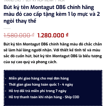
TRANG CHỦ
/
BÚT KÝ HỢP MỆNH
/
HỎA
Bút ký tên Montagut 086 chính hãng
màu đỏ cao cấp tặng kèm 1 lọ mực và 2
ngòi thay thế
Giá
Giá
1.580.000
1.280.000
₫
₫
gốc
hiện
Bút ký tên Montagut 086 chính hãng màu đỏ chắc chắn
là:
tại
sẽ làm hài lòng người nhận. Với thiết kế tinh tế và màu
1.580.000 ₫.
là:
sắc đỏ cuốn hút, bút ký tên Montagut 086 là biểu tượng
1.280.000 ₫.
của sự cao quý và phong cách.
Miễn phí giao hàng cho mọi đơn hàng
Thời gian giao hàng toàn quốc 1 - 4 ngày
Hỗ trợ đổi trả miễn phí trong 7 ngày
Hỗ trợ thanh toán khi nhận hàng - Ship COD