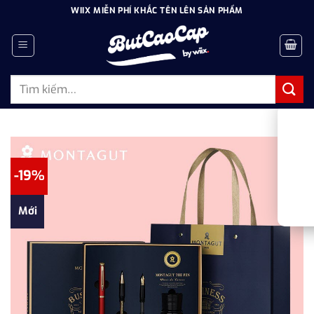
Bỏ
WIIX MIỄN PHÍ KHẮC TÊN LÊN SẢN PHẨM
qua
nội
dung
Tìm
kiếm:
-19%
Mới