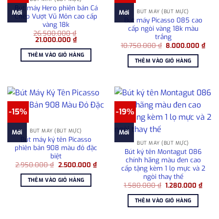
Bút máy Hero phiên bản Cá
BÚT MÁY (BÚT MỰC)
Mới
Mới
Chép Vượt Vũ Môn cao cấp
Bút máy Picasso 085 cao
vàng 18k
cấp ngòi vàng 18k màu
26.500.000
₫
trắng
Giá
Giá
21.000.000
₫
Giá
Giá
gốc
hiện
10.750.000
₫
8.000.000
₫
gốc
hiện
là:
tại
THÊM VÀO GIỎ HÀNG
là:
tại
26.500.000 ₫.
là:
THÊM VÀO GIỎ HÀNG
10.750.000 ₫.
là:
21.000.000 ₫.
8.00
-15%
-19%
BÚT MÁY (BÚT MỰC)
Mới
Mới
Bút máy ký tên Picasso
BÚT MÁY (BÚT MỰC)
phiên bản 908 màu đỏ đặc
Bút ký tên Montagut 086
biệt
chính hãng màu đen cao
Giá
Giá
2.950.000
₫
2.500.000
₫
cấp tặng kèm 1 lọ mực và 2
gốc
hiện
ngòi thay thế
là:
tại
THÊM VÀO GIỎ HÀNG
2.950.000 ₫.
là:
Giá
Giá
1.580.000
₫
1.280.000
₫
2.500.000 ₫.
gốc
hiện
là:
tại
THÊM VÀO GIỎ HÀNG
1.580.000 ₫.
là:
1.280