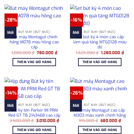
-28%
-16%
BÚT MÁY (BÚT MỰC)
BÚT MÁY (BÚT MỰC)
Mới
Mới
Bút máy Montagut chính
Set bút ký 4 món cao cấp
hãng M078 màu hồng cao
làm quà tặng MTG0128 màu
cấp
đỏ
Giá
Giá
Giá
Giá
1.080.000
₫
780.000
₫
1.525.000
₫
1.280.000
₫
gốc
hiện
gốc
hiện
là:
tại
là:
tại
THÊM VÀO GIỎ HÀNG
THÊM VÀO GIỎ HÀNG
1.080.000 ₫.
là:
1.525.000 ₫.
là:
780.000 ₫.
1.280
-14%
-26%
BÚT MÁY (BÚT MỰC)
BÚT MÁY (BÚT MỰC)
Mới
Mới
Bút ký tên Parker IM PRM
Bút máy Montagut cao cấp
Red GT TB 2143468 cao cấp
M303 màu xanh chính hãng
Giá
Giá
Giá
Giá
3.500.000
₫
3.010.000
₫
915.000
₫
680.000
₫
gốc
hiện
gốc
hiện
là:
tại
là:
tại
THÊM VÀO GIỎ HÀNG
THÊM VÀO GIỎ HÀNG
3.500.000 ₫.
là:
915.000 ₫.
là: