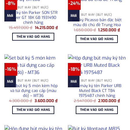
-8%
-24%
BÚT MÁY (BÚT MỰC)
Bút ký tên Parker SON STR
BÚT MÁY (BÚT MỰC)
Mới
Mới
Silver GT 18K GB 1931490
Bút ký Picasso bản đặc biệt
chính hãng
màu đỏ chủ đề Trung Hoa
Giá
Giá
15.497.000
₫
14.215.000
₫
Giá
Giá
1.650.000
₫
1.250.000
₫
gốc
hiện
gốc
hiện
là:
tại
THÊM VÀO GIỎ HÀNG
là:
tại
15.497.000 ₫.
là:
THÊM VÀO GIỎ HÀNG
1.650.000 ₫.
là:
14.215.000 ₫.
1.250
-16%
-18%
BÚT MÁY (BÚT MỰC)
BÚT MÁY (BÚT MỰC)
Mới
Mới
Set bút ký 5 món kèm hộp
Bút máy ký tên Parker URB
và túi đựng cao cấp (màu
Muted Black CT TB4
đỏ) – MT36
1975487 chính hãng
Giá
Giá
Giá
Giá
4.300.000
₫
3.600.000
₫
2.547.000
₫
2.100.000
₫
gốc
hiện
gốc
hiện
là:
tại
là:
tại
THÊM VÀO GIỎ HÀNG
THÊM VÀO GIỎ HÀNG
4.300.000 ₫.
là:
2.547.000 ₫.
là:
3.600.000 ₫.
2.100