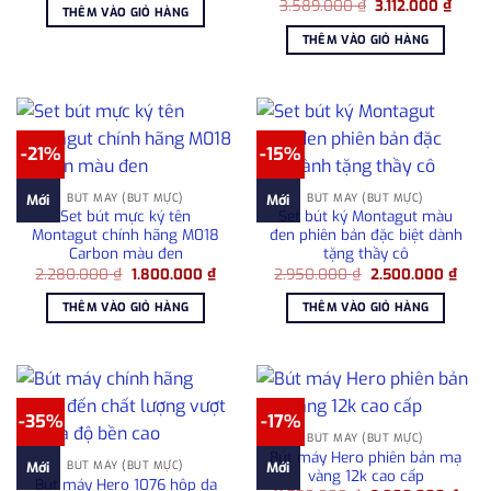
Giá
Giá
là:
tại
3.589.000
₫
3.112.000
₫
THÊM VÀO GIỎ HÀNG
gốc
hiện
5.100.000 ₫.
là:
là:
tại
4.380.000 ₫.
THÊM VÀO GIỎ HÀNG
3.589.000 ₫.
là:
3.112.
-21%
-15%
BÚT MÁY (BÚT MỰC)
BÚT MÁY (BÚT MỰC)
Mới
Mới
Set bút mực ký tên
Set bút ký Montagut màu
Montagut chính hãng M018
đen phiên bản đặc biệt dành
Carbon màu đen
tặng thầy cô
Giá
Giá
Giá
Giá
2.280.000
₫
1.800.000
₫
2.950.000
₫
2.500.000
₫
gốc
hiện
gốc
hiện
là:
tại
là:
tại
THÊM VÀO GIỎ HÀNG
THÊM VÀO GIỎ HÀNG
2.280.000 ₫.
là:
2.950.000 ₫.
là:
1.800.000 ₫.
2.50
-35%
-17%
BÚT MÁY (BÚT MỰC)
Bút máy Hero phiên bản mạ
BÚT MÁY (BÚT MỰC)
Mới
Mới
vàng 12k cao cấp
Bút máy Hero 1076 hộp da