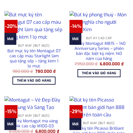
2.800.000 ₫.
-20%
-14%
BÚT KÝ CAO CẤP
Mới
Mới
Bút ký Montagut M815 – 140
BÚT MÁY (BÚT MỰC)
Anniversary Series – phiên
Bút mực ký tên Montagut 07
bản đặc biệt kỷ niệm 140
cao cấp màu Starlight làm
năm của hãng
quà tặng sếp – tặng kèm 1
Giá
Giá
7.950.000
₫
6.800.000
₫
lọ mực
gốc
hiện
Giá
Giá
980.000
₫
780.000
₫
là:
tại
THÊM VÀO GIỎ HÀNG
gốc
hiện
7.950.000 ₫.
là:
là:
tại
6.80
THÊM VÀO GIỎ HÀNG
980.000 ₫.
là:
780.000 ₫.
-15%
-29%
BÚT MÁY (BÚT MỰC)
Bút ký Montagut mạ vàng
BÚT MÁY (BÚT MỰC)
Mới
Mới
14k cao cấp M100-03
Bút ký tên Picasso Brilliant
Giá
Giá
8.000.000
₫
6.800.000
₫