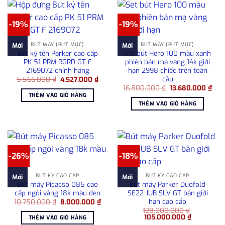
-19%
-19%
BÚT MÁY (BÚT MỰC)
BÚT MÁY (BÚT MỰC)
Mới
Mới
Bút ký tên Parker cao cấp
Set bút Hero 100 màu xanh
PK 51 PRM RGRD GT F
phiên bản mạ vàng 14k giới
2169072 chính hãng
hạn 2998 chiếc trên toàn
cầu
Giá
Giá
5.566.000
₫
4.527.000
₫
gốc
hiện
Giá
Giá
16.800.000
₫
13.680.000
₫
là:
tại
gốc
hiện
THÊM VÀO GIỎ HÀNG
5.566.000 ₫.
là:
là:
tại
THÊM VÀO GIỎ HÀNG
4.527.000 ₫.
16.800.000 ₫.
là:
13.6
-26%
-18%
BÚT KÝ CAO CẤP
BÚT KÝ CAO CẤP
Mới
Mới
Bút máy Picasso 085 cao
Bút máy Parker Duofold
cấp ngòi vàng 18k màu đen
SE22 JUB SLV GT bản giới
hạn cao cấp
Giá
Giá
10.750.000
₫
8.000.000
₫
gốc
hiện
128.000.000
₫
là:
tại
Giá
Giá
105.000.000
₫
THÊM VÀO GIỎ HÀNG
10.750.000 ₫.
là:
gốc
hiện