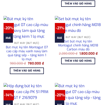
8.000.000 ₫.
là:
tại
THÊM VÀO GIỎ HÀNG
128.000.000 ₫.
là:
105.000.0
-20%
-21%
BÚT MÁY (BÚT MỰC)
Mới
Mới
Set bút mực ký tên
BÚT MÁY (BÚT MỰC)
Montagut chính hãng M018
Bút mực ký tên Montagut 07
Carbon màu đỏ
cao cấp màu xanh navy làm
Giá
Giá
2.280.000
₫
1.800.000
₫
quà tặng sếp – tặng kèm 1
gốc
hiện
lọ mực
là:
tại
THÊM VÀO GIỎ HÀNG
2.280.000 ₫.
là:
Giá
Giá
980.000
₫
780.000
₫
1.800
gốc
hiện
là:
tại
THÊM VÀO GIỎ HÀNG
980.000 ₫.
là:
780.000 ₫.
-14%
-20%
BÚT MÁY (BÚT MỰC)
Mới
Mới