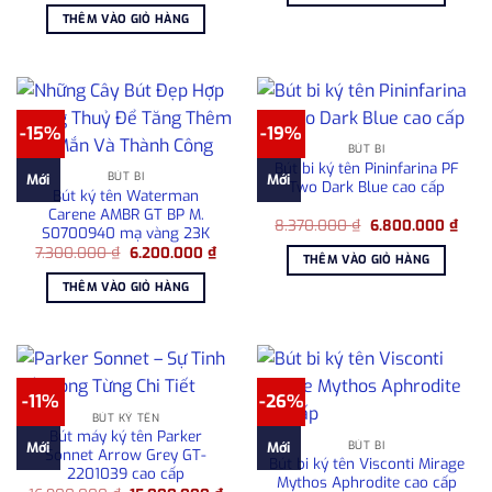
là:
tại
6.100
THÊM VÀO GIỎ HÀNG
15.000.000 ₫.
là:
11.000.000 ₫.
-15%
-19%
BÚT BI
Bút bi ký tên Pininfarina PF
BÚT BI
Mới
Mới
Two Dark Blue cao cấp
Bút ký tên Waterman
Carene AMBR GT BP M.
Giá
Giá
8.370.000
₫
6.800.000
₫
S0700940 mạ vàng 23K
gốc
hiện
Giá
Giá
7.300.000
₫
6.200.000
₫
là:
tại
THÊM VÀO GIỎ HÀNG
gốc
hiện
8.370.000 ₫.
là:
là:
tại
6.80
THÊM VÀO GIỎ HÀNG
7.300.000 ₫.
là:
6.200.000 ₫.
-11%
-26%
BÚT KÝ TÊN
Bút máy ký tên Parker
BÚT BI
Mới
Mới
Sonnet Arrow Grey GT-
Bút bi ký tên Visconti Mirage
2201039 cao cấp
Mythos Aphrodite cao cấp