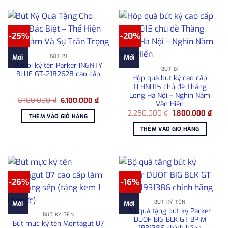
-25%
-20%
BÚT BI
Mới
Mới
Bút bi ký tên Parker INGNTY
BÚT BI
BLUE GT-2182628 cao cấp
Hộp quà bút ký cao cấp
TLHN015 chủ đề Thăng
Long Hà Nội – Nghìn Năm
Giá
Giá
8.100.000
₫
6.100.000
₫
Văn Hiến
gốc
hiện
Giá
Giá
là:
tại
2.250.000
₫
1.800.000
₫
THÊM VÀO GIỎ HÀNG
gốc
hiện
8.100.000 ₫.
là:
là:
tại
6.100.000 ₫.
THÊM VÀO GIỎ HÀNG
2.250.000 ₫.
là:
1.800
-26%
-16%
BÚT KÝ TÊN
Mới
Mới
Bộ quà tặng bút ký Parker
BÚT KÝ TÊN
DUOF BIG BLK GT BP M
Bút mực ký tên Montagut 07
1931386 chính hãng