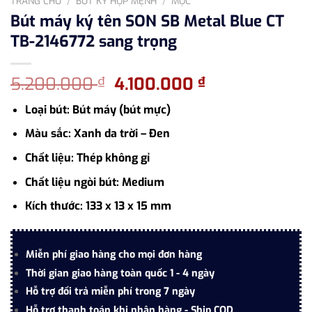
TRANG CHỦ
/
BÚT KÝ HỢP MỆNH
/
MỘC
Bút máy ký tên SON SB Metal Blue CT
TB-2146772 sang trọng
Giá
Giá
5.200.000
4.100.000
₫
₫
gốc
hiện
Loại bút: Bút máy (bút mực)
là:
tại
5.200.000 ₫.
là:
Màu sắc: Xanh da trời – Đen
4.100.000 ₫.
Chất liệu: Thép không gỉ
Chất liệu ngòi bút: Medium
Kích thước: 133 x 13 x 15 mm
Miễn phí giao hàng cho mọi đơn hàng
Thời gian giao hàng toàn quốc 1 - 4 ngày
Hỗ trợ đổi trả miễn phí trong 7 ngày
Hỗ trợ thanh toán khi nhận hàng - Ship COD