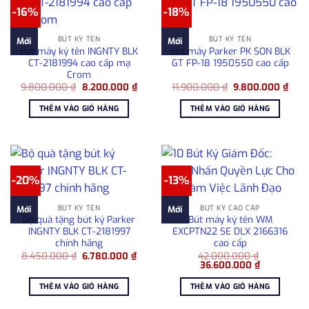
-16%
-18%
BÚT KÝ TÊN
BÚT KÝ TÊN
Mới
Mới
Bút máy ký tên INGNTY BLK
Bút máy Parker PK SON BLK
CT-2181994 cao cấp mạ
GT FP-18 1950550 cao cấp
Crom
Giá
Giá
Giá
Giá
9.800.000
₫
8.200.000
₫
11.900.000
₫
9.800.000
₫
gốc
hiện
gốc
hiện
là:
tại
là:
tại
THÊM VÀO GIỎ HÀNG
THÊM VÀO GIỎ HÀNG
9.800.000 ₫.
là:
11.900.000 ₫.
là:
8.200.000 ₫.
9.80
-20%
-13%
BÚT KÝ TÊN
BÚT KÝ CAO CẤP
Mới
Mới
Bộ quà tặng bút ký Parker
Bút máy ký tên WM
INGNTY BLK CT-2181997
EXCPTN22 SE DLX 2166316
chính hãng
cao cấp
Giá
Giá
8.450.000
₫
6.780.000
₫
42.000.000
₫
gốc
hiện
Giá
Giá
36.600.000
₫
là:
tại
gốc
hiện
8.450.000 ₫.
là:
là:
tại
THÊM VÀO GIỎ HÀNG
THÊM VÀO GIỎ HÀNG
6.780.000 ₫.
42.000.000 ₫.
là:
36.600.000