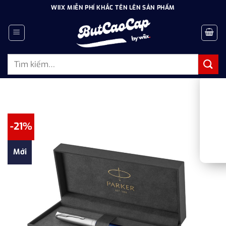
Bỏ
WIIX MIỄN PHÍ KHẮC TÊN LÊN SẢN PHẨM
qua
nội
dung
Tìm
kiếm:
-21%
Mới