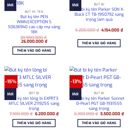
BÚT BI
Mới
Mới
Bút bi ký tên Parker SON X-
BÚT KÝ TÊN
Black CT TB-1950792 sang
Bút ký tên PEN
trọng làm quà
WMN.EXCEPTION S
S0636940 cao cấp mạ vàng
Giá
Giá
5.200.000
₫
4.154.000
₫
18K
gốc
hiện
30.900.000
₫
là:
tại
Giá
Giá
26.000.000
₫
5.200.000 ₫.
là:
THÊM VÀO GIỎ HÀNG
gốc
hiện
4.154
là:
tại
THÊM VÀO GIỎ HÀNG
30.900.000 ₫.
là:
26.000.000 ₫.
-15%
-13%
BÚT BI
BÚT BI
Mới
Mới
Bút ký tên lông bi EXPRT3
Bút bi ký tên Parker Sonnet
MTLC SILVER 2119255 sang
Đ-Pearl PGT GB-1931555
trọng
sang trọng
Giá
Giá
Giá
Giá
7.300.000
₫
6.200.000
₫
6.300.000
₫
5.500.000
₫
gốc
hiện
gốc
hiện
là:
tại
là:
tại
THÊM VÀO GIỎ HÀNG
THÊM VÀO GIỎ HÀNG
7.300.000 ₫.
là:
6.300.000 ₫.
là:
6.200.000 ₫.
5.50