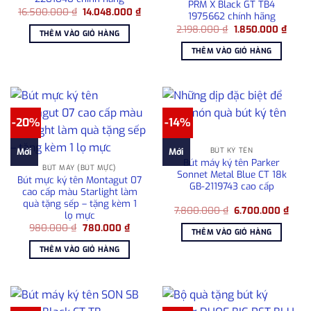
PRM X Black GT TB4
Giá
Giá
16.500.000
₫
14.048.000
₫
1975662 chính hãng
gốc
hiện
Giá
Giá
là:
tại
2.198.000
₫
1.850.000
₫
THÊM VÀO GIỎ HÀNG
gốc
hiện
16.500.000 ₫.
là:
là:
tại
14.048.000 ₫.
THÊM VÀO GIỎ HÀNG
2.198.000 ₫.
là:
1.850
-20%
-14%
BÚT KÝ TÊN
Mới
Mới
Bút máy ký tên Parker
BÚT MÁY (BÚT MỰC)
Sonnet Metal Blue CT 18k
Bút mực ký tên Montagut 07
GB-2119743 cao cấp
cao cấp màu Starlight làm
quà tặng sếp – tặng kèm 1
Giá
Giá
7.800.000
₫
6.700.000
₫
lọ mực
gốc
hiện
Giá
Giá
980.000
₫
780.000
₫
là:
tại
THÊM VÀO GIỎ HÀNG
gốc
hiện
7.800.000 ₫.
là:
là:
tại
6.70
THÊM VÀO GIỎ HÀNG
980.000 ₫.
là:
780.000 ₫.