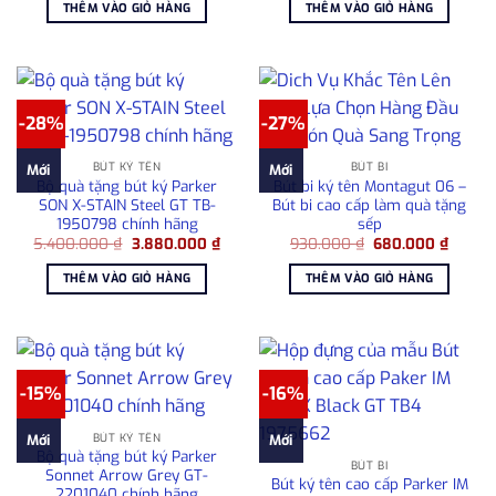
là:
tại
là:
tại
THÊM VÀO GIỎ HÀNG
THÊM VÀO GIỎ HÀNG
7.800.000 ₫.
là:
980.000 ₫.
là:
6.700.000 ₫.
680.00
-28%
-27%
BÚT KÝ TÊN
BÚT BI
Mới
Mới
Bộ quà tặng bút ký Parker
Bút bi ký tên Montagut 06 –
SON X-STAIN Steel GT TB-
Bút bi cao cấp làm quà tặng
1950798 chính hãng
sếp
Giá
Giá
Giá
Giá
5.400.000
₫
3.880.000
₫
930.000
₫
680.000
₫
gốc
hiện
gốc
hiện
là:
tại
là:
tại
THÊM VÀO GIỎ HÀNG
THÊM VÀO GIỎ HÀNG
5.400.000 ₫.
là:
930.000 ₫.
là:
3.880.000 ₫.
680.00
-15%
-16%
BÚT KÝ TÊN
Mới
Mới
Bộ quà tặng bút ký Parker
BÚT BI
Sonnet Arrow Grey GT-
Bút ký tên cao cấp Parker IM
2201040 chính hãng