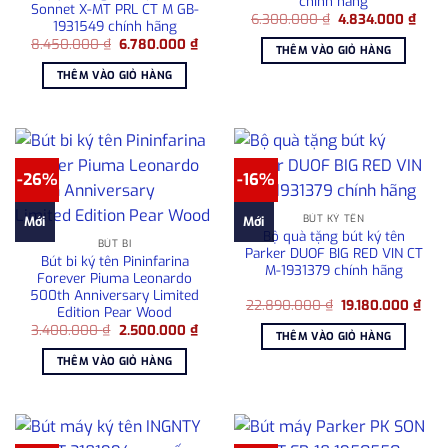
chính hãng
Sonnet X-MT PRL CT M GB-
Giá
Giá
6.300.000
₫
4.834.000
₫
1931549 chính hãng
gốc
hiện
Giá
Giá
8.450.000
₫
6.780.000
₫
là:
tại
THÊM VÀO GIỎ HÀNG
gốc
hiện
6.300.000 ₫.
là:
là:
tại
4.83
THÊM VÀO GIỎ HÀNG
8.450.000 ₫.
là:
6.780.000 ₫.
-26%
-16%
BÚT KÝ TÊN
Mới
Mới
Bộ quà tặng bút ký tên
BÚT BI
Parker DUOF BIG RED VIN CT
Bút bi ký tên Pininfarina
M-1931379 chính hãng
Forever Piuma Leonardo
500th Anniversary Limited
Giá
Giá
22.890.000
₫
19.180.000
₫
Edition Pear Wood
gốc
hiện
Giá
Giá
3.400.000
₫
2.500.000
₫
là:
tại
THÊM VÀO GIỎ HÀNG
gốc
hiện
22.890.000 ₫.
là:
là:
tại
19.1
THÊM VÀO GIỎ HÀNG
3.400.000 ₫.
là:
2.500.000 ₫.