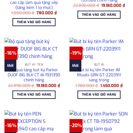
cao cấp làm quà tặng sếp
Giá
Giá
22.890.000
₫
19.180.000
₫
(tặng kèm 1 lọ mực)
gốc
hiện
Giá
Giá
1.050.000
₫
780.000
₫
là:
tại
THÊM VÀO GIỎ HÀNG
gốc
hiện
22.890.000 ₫.
là:
là:
tại
19.1
THÊM VÀO GIỎ HÀNG
1.050.000 ₫.
là:
780.000 ₫.
-16%
-19%
BÚT KÝ TÊN
BÚT BI
Mới
Mới
Bộ quà tặng bút ký Parker
Bút bi ký tên Parker IM
DUOF BIG BLK CT M-1931390
Rituals GRN GT-2203911
chính hãng
sang trọng
Giá
Giá
Giá
Giá
22.890.000
₫
19.180.000
₫
1.780.000
₫
1.450.000
₫
gốc
hiện
gốc
hiện
là:
tại
là:
tại
THÊM VÀO GIỎ HÀNG
THÊM VÀO GIỎ HÀNG
22.890.000 ₫.
là:
1.780.000 ₫.
là:
19.180.000 ₫.
1.450
-16%
-20%