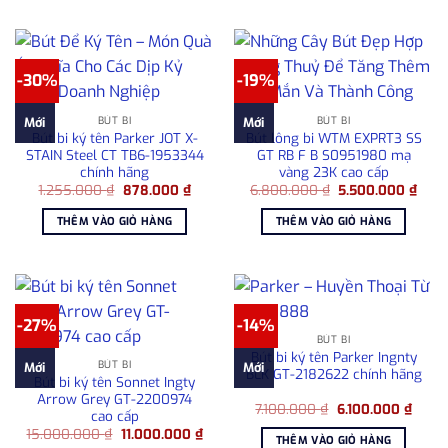
-30%
-19%
BÚT BI
BÚT BI
Mới
Mới
Bút bi ký tên Parker JOT X-
Bút lông bi WTM EXPRT3 SS
STAIN Steel CT TB6-1953344
GT RB F B S0951980 mạ
chính hãng
vàng 23K cao cấp
Giá
Giá
Giá
Giá
1.255.000
₫
878.000
₫
6.800.000
₫
5.500.000
₫
gốc
hiện
gốc
hiện
là:
tại
là:
tại
THÊM VÀO GIỎ HÀNG
THÊM VÀO GIỎ HÀNG
1.255.000 ₫.
là:
6.800.000 ₫.
là:
878.000 ₫.
5.50
-27%
-14%
BÚT BI
Bút bi ký tên Parker Ingnty
BÚT BI
Mới
Mới
BLK GT-2182622 chính hãng
Bút bi ký tên Sonnet Ingty
Arrow Grey GT-2200974
Giá
Giá
7.100.000
₫
6.100.000
₫
cao cấp
gốc
hiện
Giá
Giá
15.000.000
₫
11.000.000
₫
là:
tại
THÊM VÀO GIỎ HÀNG
gốc
hiện
7.100.000 ₫.
là: