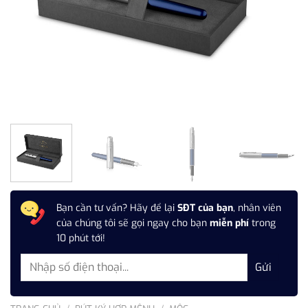
Bạn cần tư vấn? Hãy để lại
SĐT của bạn
, nhân viên
của chúng tôi sẽ gọi ngay cho bạn
miễn phí
trong
10 phút tới!