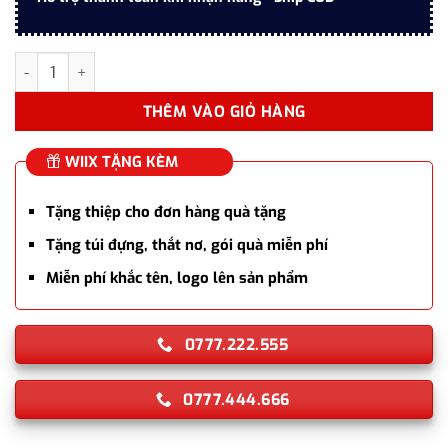
Bút máy ký tên SON SB Metal Blue CT TB-2146772 sang trọng số
THÊM VÀO GIỎ HÀNG
WIIX TẶNG KÈM
Tặng thiệp cho đơn hàng quà tặng
Tặng túi đựng, thắt nơ, gói quà miễn phí
Miễn phí khắc tên, logo lên sản phẩm
0777.222.555
0777.444.666