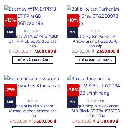
-13%
-18%
BÚT KÝ TÊN
BÚT BI
Mới
Mới
Bút máy WTM EXPRT3 MBLK
Bút bi ký tên Parker IM
CT FP M GB S0951860 cao
Arrow Grey GT-2200978
cấp
cao cấp
Giá
Giá
Giá
Giá
8.700.000
₫
7.600.000
₫
3.240.000
₫
2.650.000
₫
gốc
hiện
gốc
hiện
là:
tại
là:
tại
THÊM VÀO GIỎ HÀNG
THÊM VÀO GIỎ HÀNG
8.700.000 ₫.
là:
3.240.000 ₫.
là:
7.600.000 ₫.
2.65
-29%
-38%
BÚT BI
BÚT KÝ TÊN
Mới
Mới
Bút dạ bi ký tên Visconti
Bộ quà tặng bút ký Parker
Mirage Mythos Athena cao
IM X-Black GT TB4-1975638
cấp
chính hãng
Giá
Giá
Giá
Giá
7.750.000
₫
5.500.000
₫
3.450.000
₫
2.130.000
₫
gốc
hiện
gốc
hiện