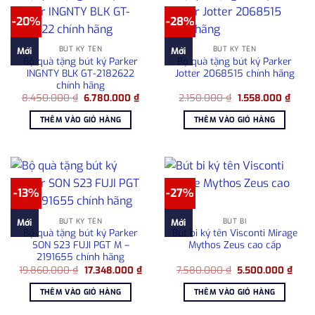
-20%
-28%
BÚT KÝ TÊN
BÚT KÝ TÊN
Mới
Mới
Bộ quà tặng bút ký Parker
Bộ quà tặng bút ký Parker
INGNTY BLK GT-2182622
Jotter 2068515 chính hãng
chính hãng
Giá
Giá
Giá
Giá
8.450.000
₫
6.780.000
₫
2.150.000
₫
1.558.000
₫
gốc
hiện
gốc
hiện
là:
tại
là:
tại
THÊM VÀO GIỎ HÀNG
THÊM VÀO GIỎ HÀNG
8.450.000 ₫.
là:
2.150.000 ₫.
là:
6.780.000 ₫.
1.558
-13%
-27%
BÚT KÝ TÊN
BÚT BI
Mới
Mới
Bộ quà tặng bút ký Parker
Bút bi ký tên Visconti Mirage
SON S23 FUJI PGT M –
Mythos Zeus cao cấp
2191655 chính hãng
Giá
Giá
Giá
Giá
19.860.000
₫
17.348.000
₫
7.580.000
₫
5.500.000
₫
gốc
hiện
gốc
hiện
là:
tại
là:
tại
THÊM VÀO GIỎ HÀNG
THÊM VÀO GIỎ HÀNG
19.860.000 ₫.
là:
7.580.000 ₫.
là:
17.348.000 ₫.
5.50