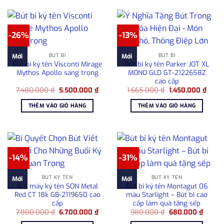
-26%
-13%
BÚT BI
BÚT BI
Mới
Mới
Bút bi ký tên Visconti Mirage
Bút bi ký tên Parker JOT XL
Mythos Apollo sang trọng
MONO GLD GT-2122658Z
cao cấp
Giá
Giá
Giá
Giá
7.480.000
₫
5.500.000
₫
1.665.000
₫
1.450.000
₫
gốc
hiện
gốc
hiện
là:
tại
là:
tại
THÊM VÀO GIỎ HÀNG
THÊM VÀO GIỎ HÀNG
7.480.000 ₫.
là:
1.665.000 ₫.
là:
5.500.000 ₫.
1.450
-14%
-31%
BÚT KÝ TÊN
BÚT KÝ TÊN
Mới
Mới
Bút máy ký tên SON Metal
Bút bi ký tên Montagut 06
Red CT 18k GB-2119650 cao
màu Starlight – Bút bi cao
cấp
cấp làm quà tặng sếp
Giá
Giá
Giá
Giá
7.800.000
₫
6.700.000
₫
980.000
₫
680.000
₫
gốc
hiện
gốc
hiện