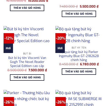
Giá
Giá
16.900.000
₫
15.000.000
₫
gốc
hiện
Giá
Giá
là:
tại
7.480.000
₫
5.500.000
₫
THÊM VÀO GIỎ HÀNG
gốc
hiện
16.900.000 ₫.
là:
là:
tại
15.000.000 ₫.
THÊM VÀO GIỎ HÀNG
7.480.000 ₫.
là:
5.50
-12%
-20%
BÚT KÝ TÊN
Mới
Mới
Bộ quà tặng bút ký Parker
BÚT BI
Ingenuity Blue GT-2182628
Bút bi ký tên Visconti Van
chính hãng
Gogh The Novel Reader
Giá
Giá
8.450.000
₫
6.780.000
₫
Special Edition cao cấp
gốc
hiện
Giá
Giá
8.500.000
₫
7.500.000
₫
là:
tại
THÊM VÀO GIỎ HÀNG
gốc
hiện
8.450.000 ₫.
là:
là:
tại
6.78
THÊM VÀO GIỎ HÀNG
8.500.000 ₫.
là:
7.500.000 ₫.
-26%
-26%