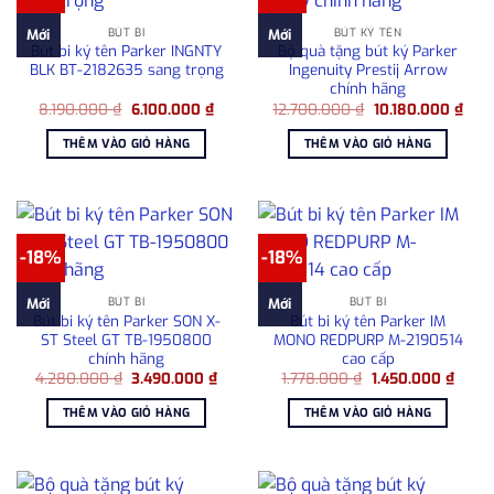
BÚT BI
BÚT KÝ TÊN
Mới
Mới
Bút bi ký tên Parker INGNTY
Bộ quà tặng bút ký Parker
BLK BT-2182635 sang trọng
Ingenuity Prestij Arrow
chính hãng
Giá
Giá
Giá
Giá
8.190.000
₫
6.100.000
₫
12.700.000
₫
10.180.000
₫
gốc
hiện
gốc
hiện
là:
tại
là:
tại
THÊM VÀO GIỎ HÀNG
THÊM VÀO GIỎ HÀNG
8.190.000 ₫.
là:
12.700.000 ₫.
là:
6.100.000 ₫.
10.1
-18%
-18%
BÚT BI
BÚT BI
Mới
Mới
Bút bi ký tên Parker SON X-
Bút bi ký tên Parker IM
ST Steel GT TB-1950800
MONO REDPURP M-2190514
chính hãng
cao cấp
Giá
Giá
Giá
Giá
4.280.000
₫
3.490.000
₫
1.778.000
₫
1.450.000
₫
gốc
hiện
gốc
hiện
là:
tại
là:
tại
THÊM VÀO GIỎ HÀNG
THÊM VÀO GIỎ HÀNG
4.280.000 ₫.
là:
1.778.000 ₫.
là:
3.490.000 ₫.
1.450