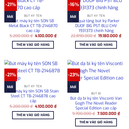
-21%
-16%
BÚT KÝ TÊN
BÚT KÝ TÊN
Mới
Mới
Bút máy ký tên SON SB
Bộ quà tặng bút ký Parker
Metal Black CT TB-2146870
DUOF BIG PST BLU CHV
cao cấp
1931373 chính hãng
Giá
Giá
Giá
Giá
5.200.000
₫
4.100.000
₫
22.890.000
₫
19.180.000
₫
gốc
hiện
gốc
hiện
là:
tại
là:
tại
THÊM VÀO GIỎ HÀNG
THÊM VÀO GIỎ HÀNG
5.200.000 ₫.
là:
22.890.000 ₫.
là:
4.100.000 ₫.
19.1
-21%
-23%
BÚT KÝ TÊN
Mới
Mới
Bút máy ký tên SON SB Stain
BÚT BI
Steel CT TB-2146878 cao
Bút dạ bi ký tên Visconti Van
cấp
Gogh The Novel Reader
Giá
Giá
5.200.000
₫
4.100.000
₫
Special Edition cao cấp
gốc
hiện
Giá
Giá
là:
tại
9.700.000
₫
7.500.000
₫
THÊM VÀO GIỎ HÀNG
gốc
hiện
5.200.000 ₫.
là:
là:
tại
4.100.000 ₫.
THÊM VÀO GIỎ HÀNG
9.700.000 ₫.
là:
7.50