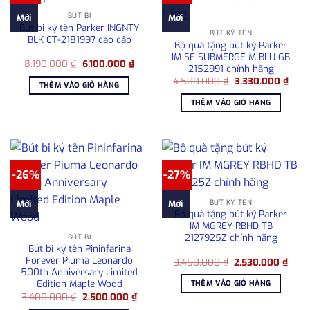
BÚT BI
Mới
Mới
Bút bi ký tên Parker INGNTY
BÚT KÝ TÊN
BLK CT-2181997 cao cấp
Bộ quà tặng bút ký Parker
IM SE SUBMERGE M BLU GB
Giá
Giá
8.190.000
₫
6.100.000
₫
2152991 chính hãng
gốc
hiện
Giá
Giá
là:
tại
4.500.000
₫
3.330.000
₫
THÊM VÀO GIỎ HÀNG
gốc
hiện
8.190.000 ₫.
là:
là:
tại
6.100.000 ₫.
THÊM VÀO GIỎ HÀNG
4.500.000 ₫.
là:
3.33
-26%
-27%
BÚT KÝ TÊN
Mới
Mới
Bộ quà tặng bút ký Parker
IM MGREY RBHD TB
2127925Z chính hãng
BÚT BI
Bút bi ký tên Pininfarina
Forever Piuma Leonardo
Giá
Giá
3.450.000
₫
2.530.000
₫
gốc
hiện
500th Anniversary Limited
là:
tại
Edition Maple Wood
THÊM VÀO GIỎ HÀNG
3.450.000 ₫.
là:
Giá
Giá
3.400.000
₫
2.500.000
₫
2.53
gốc
hiện