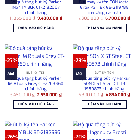
Bộ quà tặng bút ký Parker
Bút máy ký tên SON Metal
INGNTY BLK CT-2182007
Grey PGT18k GB-2119788
chính hãng
mạ vàng cao cấp
Giá
Giá
Giá
Giá
11.855.000
₫
9.480.000
₫
7.800.000
₫
6.700.000
₫
gốc
hiện
gốc
hiện
là:
tại
là:
tại
THÊM VÀO GIỎ HÀNG
THÊM VÀO GIỎ HÀNG
11.855.000 ₫.
là:
7.800.000 ₫.
là:
9.480.000 ₫.
6.70
-27%
-23%
BÚT KÝ TÊN
BÚT KÝ TÊN
Mới
Mới
Bộ quà tặng bút ký Parker
Bộ quà tặng bút ký Parker
IM Rituals Grey CT-2203860
SON X ST Steel CT TB
chính hãng
1950873 chính hãng
Giá
Giá
Giá
Giá
3.450.000
₫
2.530.000
₫
6.300.000
₫
4.834.000
₫
gốc
hiện
gốc
hiện
là:
tại
là:
tại
THÊM VÀO GIỎ HÀNG
THÊM VÀO GIỎ HÀNG
3.450.000 ₫.
là:
6.300.000 ₫.
là:
2.530.000 ₫.
4.83
-26%
-20%