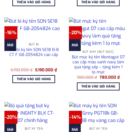
là:
tại
là:
tại
THÊM VÀO GIỎ HÀNG
THÊM VÀO GIỎ HÀNG
7.750.000 ₫.
là:
3.450.000 ₫.
là:
5.500.000 ₫.
2.130
-16%
-20%
BÚT BI
Mới
Mới
Bút bi ký tên SON SE18 Đ-B
BÚT MÁY (BÚT MỰC)
CT F GB-2054824 cao cấp
Bút mực ký tên Montagut 07
cao cấp màu xanh navy làm
quà tặng sếp – tặng kèm 1
Giá
Giá
6.190.000
₫
5.190.000
₫
lọ mực
gốc
hiện
Giá
Giá
là:
tại
980.000
₫
780.000
₫
THÊM VÀO GIỎ HÀNG
gốc
hiện
6.190.000 ₫.
là:
là:
tại
5.190.000 ₫.
THÊM VÀO GIỎ HÀNG
980.000 ₫.
là:
780.00
-20%
-14%
BÚT KÝ TÊN
BÚT KÝ TÊN
Mới
Mới