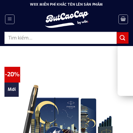
Bỏ
WIIX MIỄN PHÍ KHẮC TÊN LÊN SẢN PHẨM
qua
nội
dung
Tìm
kiếm:
-20%
Mới