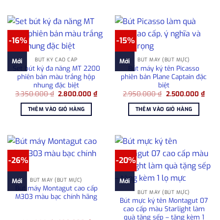
-16%
-15%
BÚT KÝ CAO CẤP
BÚT MÁY (BÚT MỰC)
Mới
Mới
Set bút ký đa năng MT 2200
Bút máy ký tên Picasso
phiên bản màu trắng hộp
phiên bản Plane Captain đặc
nhung đặc biệt
biệt
Giá
Giá
Giá
Giá
3.350.000
₫
2.800.000
₫
2.950.000
₫
2.500.000
₫
gốc
hiện
gốc
hiện
là:
tại
là:
tại
THÊM VÀO GIỎ HÀNG
THÊM VÀO GIỎ HÀNG
3.350.000 ₫.
là:
2.950.000 ₫.
là:
2.800.000 ₫.
2.50
-26%
-20%
BÚT MÁY (BÚT MỰC)
Mới
Mới
Bút máy Montagut cao cấp
BÚT MÁY (BÚT MỰC)
M303 màu bạc chính hãng
Bút mực ký tên Montagut 07
cao cấp màu Starlight làm
quà tặng sếp – tặng kèm 1