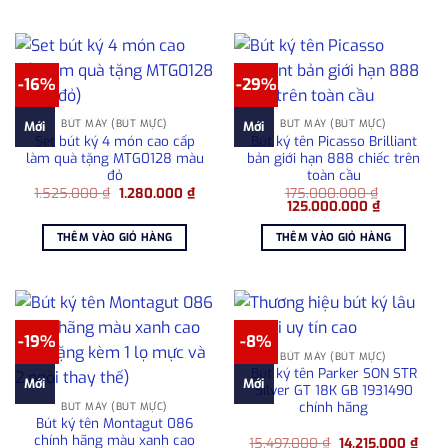
2.800.000 ₫.
4.52
-16%
-29%
BÚT MÁY (BÚT MỰC)
BÚT MÁY (BÚT MỰC)
Mới
Mới
Set bút ký 4 món cao cấp
Bút ký tên Picasso Brilliant
làm quà tặng MTG0128 màu
bản giới hạn 888 chiếc trên
đỏ
toàn cầu
Giá
Giá
1.525.000
₫
1.280.000
₫
175.000.000
₫
gốc
hiện
Giá
Giá
125.000.000
₫
là:
tại
gốc
hiện
1.525.000 ₫.
là:
là:
tại
THÊM VÀO GIỎ HÀNG
THÊM VÀO GIỎ HÀNG
1.280.000 ₫.
175.000.000 ₫.
là:
125.000.0
-19%
-8%
BÚT MÁY (BÚT MỰC)
Bút ký tên Parker SON STR
Mới
Mới
Silver GT 18K GB 1931490
chính hãng
BÚT MÁY (BÚT MỰC)
Bút ký tên Montagut 086
chính hãng màu xanh cao
Giá
Giá
15.497.000
₫
14.215.000
₫