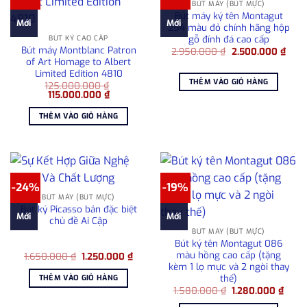
BÚT MÁY (BÚT MỰC)
Bút máy ký tên Montagut
Mới
Mới
254 màu đỏ chính hãng hộp
gỗ đính đá cao cấp
BÚT KÝ CAO CẤP
Bút máy Montblanc Patron
Giá
Giá
2.950.000
₫
2.500.000
₫
gốc
hiện
of Art Homage to Albert
là:
tại
Limited Edition 4810
2.950.000 ₫.
là:
THÊM VÀO GIỎ HÀNG
125.000.000
₫
2.50
Giá
Giá
115.000.000
₫
gốc
hiện
là:
tại
THÊM VÀO GIỎ HÀNG
125.000.000 ₫.
là:
115.000.000 ₫.
-24%
-19%
BÚT MÁY (BÚT MỰC)
Bút ký Picasso bản đặc biệt
Mới
Mới
chủ đề Ai Cập
BÚT MÁY (BÚT MỰC)
Bút ký tên Montagut 086
màu hồng cao cấp (tặng
Giá
Giá
1.650.000
₫
1.250.000
₫
gốc
hiện
kèm 1 lọ mực và 2 ngòi thay
là:
tại
thế)
THÊM VÀO GIỎ HÀNG
1.650.000 ₫.
là:
Giá
Giá
1.580.000
₫
1.280.000
₫
1.250.000 ₫.
gốc
hiện