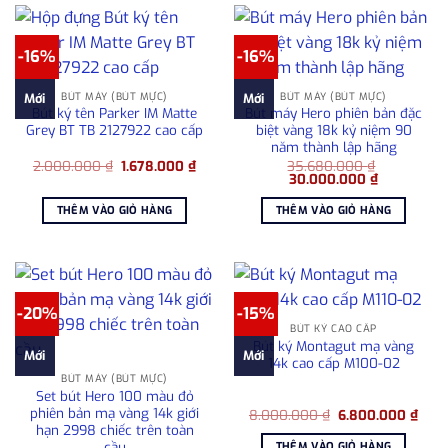
-16%
-16%
BÚT MÁY (BÚT MỰC)
BÚT MÁY (BÚT MỰC)
Mới
Mới
Bút ký tên Parker IM Matte
Bút máy Hero phiên bản đặc
Grey BT TB 2127922 cao cấp
biệt vàng 18k kỷ niệm 90
năm thành lập hãng
Giá
Giá
2.000.000
₫
1.678.000
₫
35.680.000
₫
gốc
hiện
Giá
Giá
30.000.000
₫
là:
tại
gốc
hiện
2.000.000 ₫.
là:
là:
tại
THÊM VÀO GIỎ HÀNG
THÊM VÀO GIỎ HÀNG
1.678.000 ₫.
35.680.000 ₫.
là:
30.000.000
-20%
-15%
BÚT KÝ CAO CẤP
Bút ký Montagut mạ vàng
Mới
Mới
14k cao cấp M100-02
BÚT MÁY (BÚT MỰC)
Set bút Hero 100 màu đỏ
phiên bản mạ vàng 14k giới
Giá
Giá
8.000.000
₫
6.800.000
₫
gốc
hiện
hạn 2998 chiếc trên toàn
là:
tại
cầu
THÊM VÀO GIỎ HÀNG