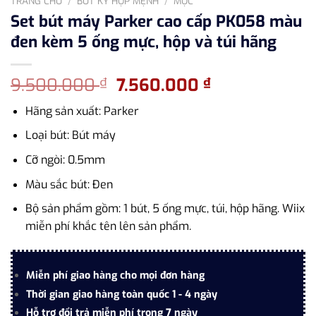
TRANG CHỦ
/
BÚT KÝ HỢP MỆNH
/
MỘC
Set bút máy Parker cao cấp PK058 màu
đen kèm 5 ống mực, hộp và túi hãng
Giá
Giá
9.500.000
7.560.000
₫
₫
gốc
hiện
Hãng sản xuất: Parker
là:
tại
9.500.000 ₫.
là:
Loại bút: Bút máy
7.560.000 ₫.
Cỡ ngòi: 0.5mm
Màu sắc bút: Đen
Bộ sản phẩm gồm: 1 bút, 5 ống mực, túi, hộp hãng. Wiix
miễn phí khắc tên lên sản phẩm.
Miễn phí giao hàng cho mọi đơn hàng
Thời gian giao hàng toàn quốc 1 - 4 ngày
Hỗ trợ đổi trả miễn phí trong 7 ngày