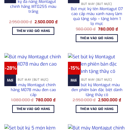
Bút ký đa năng Montagut
BÚT MÁY (BÚT MỰC)
chính hãng MT0255 màu
Bút mực ký tên Montagut 07
trắng
cao cấp màu xanh navy làm
quà tặng sếp – tặng kèm 1
Giá
Giá
2.950.000
₫
2.500.000
₫
lọ mực
gốc
hiện
Giá
Giá
là:
tại
980.000
₫
780.000
₫
THÊM VÀO GIỎ HÀNG
gốc
hiện
2.950.000 ₫.
là:
là:
tại
2.500.000 ₫.
THÊM VÀO GIỎ HÀNG
980.000 ₫.
là:
780.00
-28%
-15%
BÚT MÁY (BÚT MỰC)
BÚT MÁY (BÚT MỰC)
Mới
Mới
Bút máy Montagut chính
Set bút ký Montagut màu
hãng M078 màu đen cao
đen phiên bản đặc biệt dành
cấp
tặng thầy cô
Giá
Giá
Giá
Giá
1.080.000
₫
780.000
₫
2.950.000
₫
2.500.000
₫
gốc
hiện
gốc
hiện
là:
tại
là:
tại
THÊM VÀO GIỎ HÀNG
THÊM VÀO GIỎ HÀNG
1.080.000 ₫.
là:
2.950.000 ₫.
là:
780.000 ₫.
2.50