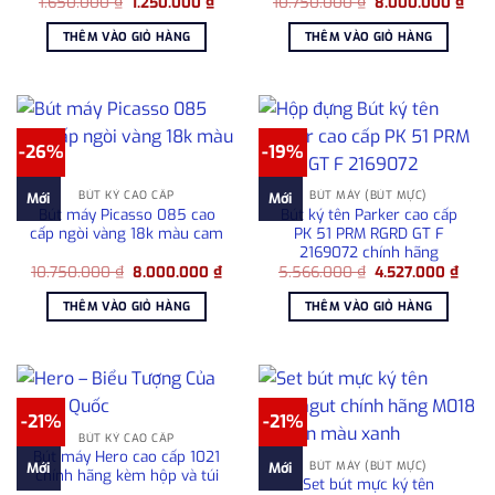
Giá
Giá
Giá
Giá
1.650.000
₫
1.250.000
₫
10.750.000
₫
8.000.000
₫
gốc
hiện
gốc
hiện
là:
tại
là:
tại
THÊM VÀO GIỎ HÀNG
THÊM VÀO GIỎ HÀNG
1.650.000 ₫.
là:
10.750.000 ₫.
là:
1.250.000 ₫.
8.00
-26%
-19%
BÚT KÝ CAO CẤP
BÚT MÁY (BÚT MỰC)
Mới
Mới
Bút máy Picasso 085 cao
Bút ký tên Parker cao cấp
cấp ngòi vàng 18k màu cam
PK 51 PRM RGRD GT F
2169072 chính hãng
Giá
Giá
Giá
Giá
10.750.000
₫
8.000.000
₫
5.566.000
₫
4.527.000
₫
gốc
hiện
gốc
hiện
là:
tại
là:
tại
THÊM VÀO GIỎ HÀNG
THÊM VÀO GIỎ HÀNG
10.750.000 ₫.
là:
5.566.000 ₫.
là:
8.000.000 ₫.
4.527
-21%
-21%
BÚT KÝ CAO CẤP
Bút máy Hero cao cấp 1021
BÚT MÁY (BÚT MỰC)
Mới
Mới
chính hãng kèm hộp và túi
Set bút mực ký tên