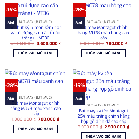
-16%
-28%
BÚT MÁY (BÚT MỰC)
BÚT MÁY (BÚT MỰC)
Mới
Mới
Set bút ký 5 món kèm hộp
Bút máy Montagut chính
và túi đựng cao cấp (màu
hãng M078 màu hồng cao
trắng) – MT36
cấp
Giá
Giá
Giá
Giá
4.300.000
₫
3.600.000
₫
1.080.000
₫
780.000
₫
gốc
hiện
gốc
hiện
là:
tại
là:
tại
THÊM VÀO GIỎ HÀNG
THÊM VÀO GIỎ HÀNG
4.300.000 ₫.
là:
1.080.000 ₫.
là:
3.600.000 ₫.
780.0
-28%
-16%
BÚT MÁY (BÚT MỰC)
Mới
Mới
Bút máy Montagut chính
BÚT MÁY (BÚT MỰC)
hãng M078 màu xanh cao
Bút máy ký tên Montagut
cấp
254 màu trắng chính hãng
Giá
Giá
1.080.000
₫
780.000
₫
hộp gỗ đính đá cao cấp
gốc
hiện
Giá
Giá
là:
tại
2.990.000
₫
2.500.000
₫
THÊM VÀO GIỎ HÀNG
gốc
hiện
1.080.000 ₫.
là:
là:
tại
780.000 ₫.
THÊM VÀO GIỎ HÀNG
2.990.000 ₫.
là: