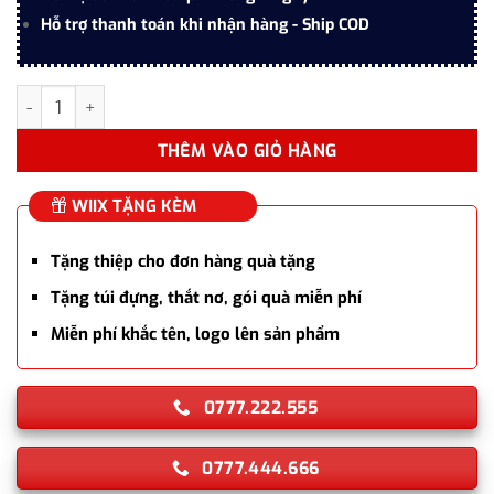
Hỗ trợ thanh toán khi nhận hàng - Ship COD
Set bút máy Parker cao cấp PK058 màu đen kèm 5 ống mực, hộp
THÊM VÀO GIỎ HÀNG
WIIX TẶNG KÈM
Tặng thiệp cho đơn hàng quà tặng
Tặng túi đựng, thắt nơ, gói quà miễn phí
Miễn phí khắc tên, logo lên sản phẩm
0777.222.555
0777.444.666