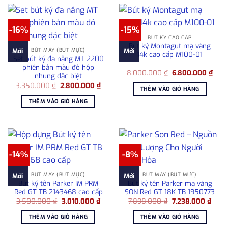
-16%
-15%
BÚT KÝ CAO CẤP
Bút ký Montagut mạ vàng
BÚT MÁY (BÚT MỰC)
Mới
Mới
14k cao cấp M100-01
Set bút ký đa năng MT 2200
phiên bản màu đỏ hộp
Giá
Giá
8.000.000
₫
6.800.000
₫
nhung đặc biệt
gốc
hiện
Giá
Giá
3.350.000
₫
2.800.000
₫
là:
tại
THÊM VÀO GIỎ HÀNG
gốc
hiện
8.000.000 ₫.
là:
là:
tại
6.80
THÊM VÀO GIỎ HÀNG
3.350.000 ₫.
là:
2.800.000 ₫.
-14%
-8%
BÚT MÁY (BÚT MỰC)
BÚT MÁY (BÚT MỰC)
Mới
Mới
Bút ký tên Parker IM PRM
Bút ký tên Parker mạ vàng
Red GT TB 2143468 cao cấp
SON Red GT 18K TB 1950773
Giá
Giá
Giá
Giá
3.500.000
₫
3.010.000
₫
7.898.000
₫
7.238.000
₫
gốc
hiện
gốc
hiện
là:
tại
là:
tại
THÊM VÀO GIỎ HÀNG
THÊM VÀO GIỎ HÀNG
3.500.000 ₫.
là:
7.898.000 ₫.
là:
3.010.000 ₫.
7.238