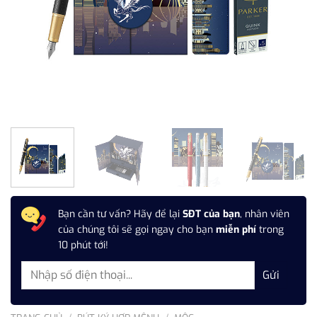
Bạn cần tư vấn? Hãy để lại
SĐT của bạn
, nhân viên
của chúng tôi sẽ gọi ngay cho bạn
miễn phí
trong
10 phút tới!