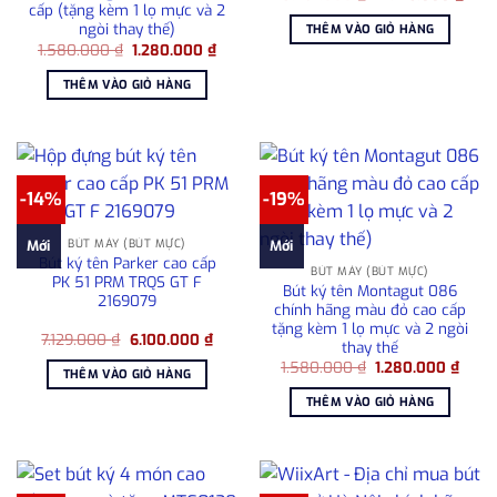
gốc
hiện
cấp (tặng kèm 1 lọ mực và 2
là:
tại
ngòi thay thế)
THÊM VÀO GIỎ HÀNG
15.497.000 ₫.
là:
Giá
Giá
1.580.000
₫
1.280.000
₫
14.2
gốc
hiện
là:
tại
THÊM VÀO GIỎ HÀNG
1.580.000 ₫.
là:
1.280.000 ₫.
-14%
-19%
BÚT MÁY (BÚT MỰC)
Mới
Mới
Bút ký tên Parker cao cấp
BÚT MÁY (BÚT MỰC)
PK 51 PRM TRQS GT F
Bút ký tên Montagut 086
2169079
chính hãng màu đỏ cao cấp
tặng kèm 1 lọ mực và 2 ngòi
Giá
Giá
7.129.000
₫
6.100.000
₫
thay thế
gốc
hiện
Giá
Giá
là:
tại
1.580.000
₫
1.280.000
₫
THÊM VÀO GIỎ HÀNG
gốc
hiện
7.129.000 ₫.
là:
là:
tại
6.100.000 ₫.
THÊM VÀO GIỎ HÀNG
1.580.000 ₫.
là:
1.280