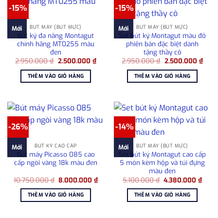
-15%
-15%
BÚT MÁY (BÚT MỰC)
BÚT MÁY (BÚT MỰC)
Mới
Mới
Bút ký đa năng Montagut
Set bút ký Montagut màu đỏ
chính hãng MT0255 màu
phiên bản đặc biệt dành
đen
tặng thầy cô
Giá
Giá
Giá
Giá
2.950.000
₫
2.500.000
₫
2.950.000
₫
2.500.000
₫
gốc
hiện
gốc
hiện
là:
tại
là:
tại
THÊM VÀO GIỎ HÀNG
THÊM VÀO GIỎ HÀNG
2.950.000 ₫.
là:
2.950.000 ₫.
là:
2.500.000 ₫.
2.50
-26%
-14%
BÚT KÝ CAO CẤP
BÚT MÁY (BÚT MỰC)
Mới
Mới
Bút máy Picasso 085 cao
Set bút ký Montagut cao cấp
cấp ngòi vàng 18k màu đen
5 món kèm hộp và túi đựng
màu đen
Giá
Giá
Giá
Giá
10.750.000
₫
8.000.000
₫
5.100.000
₫
4.380.000
₫
gốc
hiện
gốc
hiện
là:
tại
là:
tại
THÊM VÀO GIỎ HÀNG
THÊM VÀO GIỎ HÀNG
10.750.000 ₫.
là:
5.100.000 ₫.
là:
8.000.000 ₫.
4.38