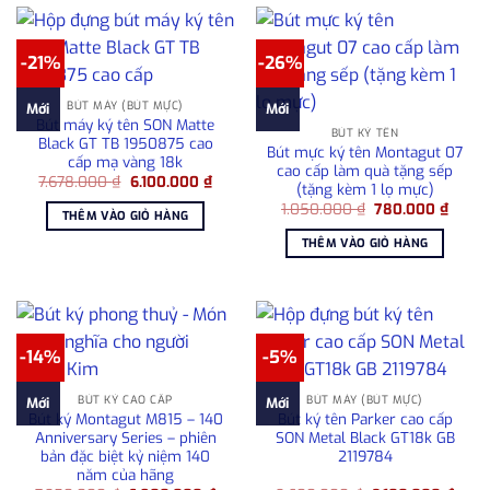
-21%
-26%
BÚT MÁY (BÚT MỰC)
Mới
Mới
Bút máy ký tên SON Matte
BÚT KÝ TÊN
Black GT TB 1950875 cao
Bút mực ký tên Montagut 07
cấp mạ vàng 18k
cao cấp làm quà tặng sếp
Giá
Giá
7.678.000
₫
6.100.000
₫
(tặng kèm 1 lọ mực)
gốc
hiện
Giá
Giá
là:
tại
1.050.000
₫
780.000
₫
THÊM VÀO GIỎ HÀNG
gốc
hiện
7.678.000 ₫.
là:
là:
tại
6.100.000 ₫.
THÊM VÀO GIỎ HÀNG
1.050.000 ₫.
là:
780.0
-14%
-5%
BÚT KÝ CAO CẤP
BÚT MÁY (BÚT MỰC)
Mới
Mới
Bút ký Montagut M815 – 140
Bút ký tên Parker cao cấp
Anniversary Series – phiên
SON Metal Black GT18k GB
bản đặc biệt kỷ niệm 140
2119784
năm của hãng