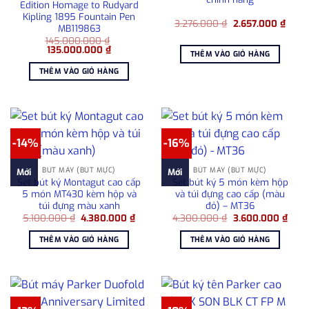
Edition Homage to Rudyard
Kipling 1895 Fountain Pen
Giá
Giá
3.276.000
₫
2.657.000
₫
MB119863
gốc
hiện
145.000.000
₫
là:
tại
Giá
Giá
135.000.000
₫
3.276.000 ₫.
là:
THÊM VÀO GIỎ HÀNG
gốc
hiện
2.657
là:
tại
THÊM VÀO GIỎ HÀNG
145.000.000 ₫.
là:
135.000.000 ₫.
-14%
-16%
BÚT MÁY (BÚT MỰC)
BÚT MÁY (BÚT MỰC)
Mới
Mới
Set bút ký Montagut cao cấp
Set bút ký 5 món kèm hộp
5 món MT430 kèm hộp và
và túi đựng cao cấp (màu
túi đựng màu xanh
đỏ) – MT36
Giá
Giá
Giá
Giá
5.100.000
₫
4.380.000
₫
4.300.000
₫
3.600.000
₫
gốc
hiện
gốc
hiện
là:
tại
là:
tại
THÊM VÀO GIỎ HÀNG
THÊM VÀO GIỎ HÀNG
5.100.000 ₫.
là:
4.300.000 ₫.
là:
4.380.000 ₫.
3.60