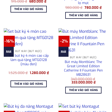
Giá
Giá
915.000
₫
680.000
₫
lọ mực
gốc
hiện
Giá
Giá
là:
tại
980.000
₫
780.000
₫
THÊM VÀO GIỎ HÀNG
gốc
hiện
915.000 ₫.
là:
là:
tại
680.000 ₫.
THÊM VÀO GIỎ HÀNG
980.000 ₫.
là:
780.00
-16%
-2%
BÚT MÁY (BÚT MỰC)
Mới
Mới
Set bút ký 4 món cao cấp
BÚT MÁY (BÚT MỰC)
làm quà tặng MTG0128
Bút máy Montblanc The
(màu đen)
Great Limited Edition
Catherine II Fountain Pen
Giá
Giá
1.525.000
₫
1.280.000
₫
MB28631
gốc
hiện
là:
tại
340.000.000
₫
Giá
Giá
1.525.000 ₫.
là:
333.000.000
₫
THÊM VÀO GIỎ HÀNG
gốc
hiện
1.280.000 ₫.
là:
tại
THÊM VÀO GIỎ HÀNG
340.000.000 ₫.
là:
333.000.0