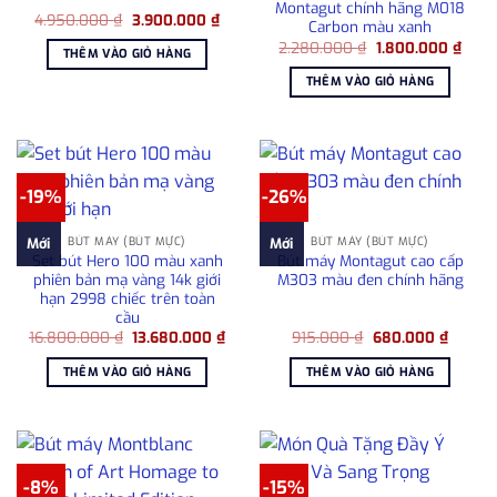
Montagut chính hãng M018
Giá
Giá
4.950.000
₫
3.900.000
₫
Carbon màu xanh
gốc
hiện
Giá
Giá
là:
tại
2.280.000
₫
1.800.000
₫
THÊM VÀO GIỎ HÀNG
gốc
hiện
4.950.000 ₫.
là:
là:
tại
3.900.000 ₫.
THÊM VÀO GIỎ HÀNG
2.280.000 ₫.
là:
1.800
-19%
-26%
BÚT MÁY (BÚT MỰC)
BÚT MÁY (BÚT MỰC)
Mới
Mới
Set bút Hero 100 màu xanh
Bút máy Montagut cao cấp
phiên bản mạ vàng 14k giới
M303 màu đen chính hãng
hạn 2998 chiếc trên toàn
cầu
Giá
Giá
Giá
Giá
16.800.000
₫
13.680.000
₫
915.000
₫
680.000
₫
gốc
hiện
gốc
hiện
là:
tại
là:
tại
THÊM VÀO GIỎ HÀNG
THÊM VÀO GIỎ HÀNG
16.800.000 ₫.
là:
915.000 ₫.
là:
13.680.000 ₫.
680.00
-8%
-15%