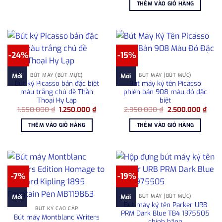
là:
tại
THÊM VÀO GIỎ HÀNG
1.580.000 ₫.
là:
1.280
-24%
-15%
BÚT MÁY (BÚT MỰC)
BÚT MÁY (BÚT MỰC)
Mới
Mới
Bút ký Picasso bản đặc biệt
Bút máy ký tên Picasso
màu trắng chủ đề Thần
phiên bản 908 màu đỏ đặc
Thoại Hy Lạp
biệt
Giá
Giá
Giá
Giá
1.650.000
₫
1.250.000
₫
2.950.000
₫
2.500.000
₫
gốc
hiện
gốc
hiện
là:
tại
là:
tại
THÊM VÀO GIỎ HÀNG
THÊM VÀO GIỎ HÀNG
1.650.000 ₫.
là:
2.950.000 ₫.
là:
1.250.000 ₫.
2.50
-7%
-19%
BÚT MÁY (BÚT MỰC)
Mới
Mới
Bút máy ký tên Parker URB
BÚT KÝ CAO CẤP
PRM Dark Blue TB4 1975505
Bút máy Montblanc Writers
chính hãng