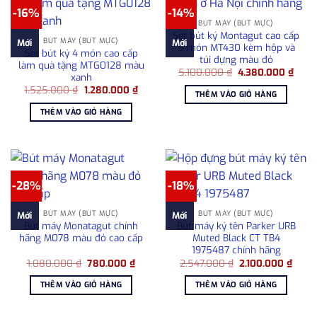
-16%
-14%
BÚT MÁY (BÚT MỰC)
Set bút ký Montagut cao cấp
BÚT MÁY (BÚT MỰC)
Mới
Mới
5 món MT430 kèm hộp và
Set bút ký 4 món cao cấp
túi đựng màu đỏ
làm quà tặng MTG0128 màu
Giá
Giá
5.100.000
₫
4.380.000
₫
xanh
gốc
hiện
Giá
Giá
1.525.000
₫
1.280.000
₫
là:
tại
THÊM VÀO GIỎ HÀNG
gốc
hiện
5.100.000 ₫.
là:
là:
tại
4.38
THÊM VÀO GIỎ HÀNG
1.525.000 ₫.
là:
1.280.000 ₫.
-28%
-18%
BÚT MÁY (BÚT MỰC)
BÚT MÁY (BÚT MỰC)
Mới
Mới
Bút máy Monatagut chính
Bút máy ký tên Parker URB
hãng M078 màu đỏ cao cấp
Muted Black CT TB4
1975487 chính hãng
Giá
Giá
Giá
Giá
1.080.000
₫
780.000
₫
2.547.000
₫
2.100.000
₫
gốc
hiện
gốc
hiện
là:
tại
là:
tại
THÊM VÀO GIỎ HÀNG
THÊM VÀO GIỎ HÀNG
1.080.000 ₫.
là:
2.547.000 ₫.
là:
780.000 ₫.
2.100