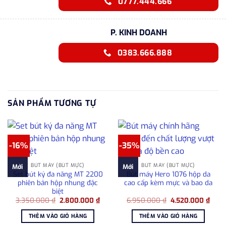
0777.444.666
P. KINH DOANH
0383.666.888
SẢN PHẨM TƯƠNG TỰ
-16%
-35%
BÚT MÁY (BÚT MỰC)
BÚT MÁY (BÚT MỰC)
Mới
Mới
Set bút ký đa năng MT 2200
Bút máy Hero 1076 hộp da
phiên bản hộp nhung đặc
cao cấp kèm mực và bao da
biệt
Giá
Giá
Giá
Giá
3.350.000
₫
2.800.000
₫
6.950.000
₫
4.520.000
₫
gốc
hiện
gốc
hiện
là:
tại
là:
tại
THÊM VÀO GIỎ HÀNG
THÊM VÀO GIỎ HÀNG
3.350.000 ₫.
là:
6.950.000 ₫.
là: