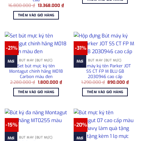
8.000.000 ₫.
là:
Giá
Giá
16.800.000
₫
13.368.000
₫
6.80
gốc
hiện
là:
tại
THÊM VÀO GIỎ HÀNG
16.800.000 ₫.
là:
13.368.000 ₫.
-21%
-31%
BÚT MÁY (BÚT MỰC)
BÚT MÁY (BÚT MỰC)
Mới
Mới
Set bút mực ký tên
Bút máy ký tên Parker JOT
Montagut chính hãng M018
SS CT FP M BLU GB
Carbon màu đen
2030946 cao cấp
Giá
Giá
Giá
Giá
2.280.000
₫
1.800.000
₫
1.290.000
₫
890.000
₫
gốc
hiện
gốc
hiện
là:
tại
là:
tại
THÊM VÀO GIỎ HÀNG
THÊM VÀO GIỎ HÀNG
2.280.000 ₫.
là:
1.290.000 ₫.
là:
1.800.000 ₫.
890.0
-15%
-20%
BÚT MÁY (BÚT MỰC)
Mới
Mới