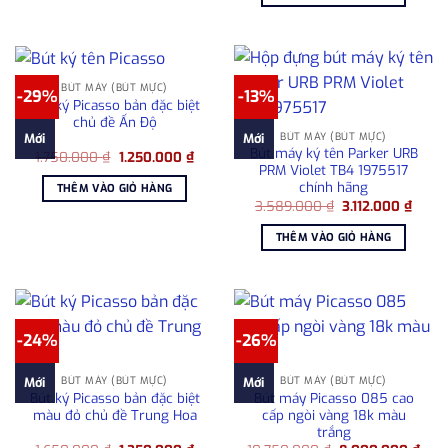
2.50
BÚT MÁY (BÚT MỰC)
-29%
-13%
Bút ký Picasso bản đặc biệt
chủ đề Ấn Độ
BÚT MÁY (BÚT MỰC)
Mới
Mới
Bút máy ký tên Parker URB
Giá
Giá
1.750.000
₫
1.250.000
₫
gốc
hiện
PRM Violet TB4 1975517
là:
tại
chính hãng
THÊM VÀO GIỎ HÀNG
1.750.000 ₫.
là:
Giá
Giá
3.589.000
₫
3.112.000
₫
1.250.000 ₫.
gốc
hiện
là:
tại
THÊM VÀO GIỎ HÀNG
3.589.000 ₫.
là:
3.112.
-24%
-26%
BÚT MÁY (BÚT MỰC)
BÚT MÁY (BÚT MỰC)
Mới
Mới
Bút ký Picasso bản đặc biệt
Bút máy Picasso 085 cao
màu đỏ chủ đề Trung Hoa
cấp ngòi vàng 18k màu
trắng