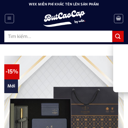
Bỏ
WIIX MIỄN PHÍ KHẮC TÊN LÊN SẢN PHẨM
qua
nội
dung
Tìm
kiếm:
-15%
Mới