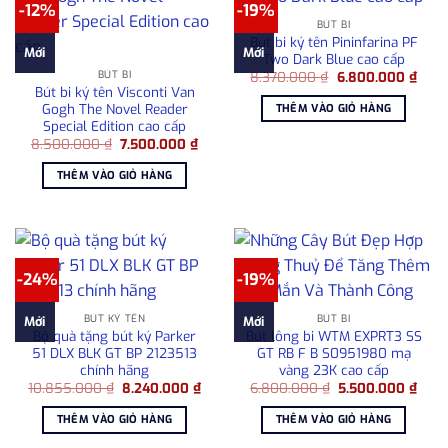
-12%
-19%
BÚT BI
Bút bi ký tên Pininfarina PF
Mới
Mới
Two Dark Blue cao cấp
Giá
Giá
BÚT BI
8.370.000
₫
6.800.000
₫
gốc
hiện
Bút bi ký tên Visconti Van
là:
tại
Gogh The Novel Reader
THÊM VÀO GIỎ HÀNG
8.370.000 ₫.
là:
Special Edition cao cấp
6.80
Giá
Giá
8.500.000
₫
7.500.000
₫
gốc
hiện
là:
tại
THÊM VÀO GIỎ HÀNG
8.500.000 ₫.
là:
7.500.000 ₫.
-24%
-19%
BÚT KÝ TÊN
BÚT BI
Mới
Mới
Bộ quà tặng bút ký Parker
Bút lông bi WTM EXPRT3 SS
51 DLX BLK GT BP 2123513
GT RB F B S0951980 mạ
chính hãng
vàng 23K cao cấp
Giá
Giá
Giá
Giá
10.855.000
₫
8.240.000
₫
6.800.000
₫
5.500.000
₫
gốc
hiện
gốc
hiện
là:
tại
là:
tại
THÊM VÀO GIỎ HÀNG
THÊM VÀO GIỎ HÀNG
10.855.000 ₫.
là:
6.800.000 ₫.
là:
8.240.000 ₫.
5.50