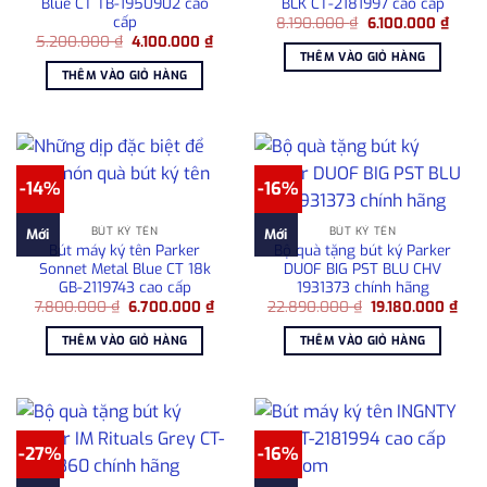
Blue CT TB-1950902 cao
BLK CT-2181997 cao cấp
cấp
Giá
Giá
8.190.000
₫
6.100.000
₫
gốc
hiện
Giá
Giá
5.200.000
₫
4.100.000
₫
là:
tại
gốc
hiện
THÊM VÀO GIỎ HÀNG
8.190.000 ₫.
là:
là:
tại
THÊM VÀO GIỎ HÀNG
6.100
5.200.000 ₫.
là:
4.100.000 ₫.
-14%
-16%
BÚT KÝ TÊN
BÚT KÝ TÊN
Mới
Mới
Bút máy ký tên Parker
Bộ quà tặng bút ký Parker
Sonnet Metal Blue CT 18k
DUOF BIG PST BLU CHV
GB-2119743 cao cấp
1931373 chính hãng
Giá
Giá
Giá
Giá
7.800.000
₫
6.700.000
₫
22.890.000
₫
19.180.000
₫
gốc
hiện
gốc
hiện
là:
tại
là:
tại
THÊM VÀO GIỎ HÀNG
THÊM VÀO GIỎ HÀNG
7.800.000 ₫.
là:
22.890.000 ₫.
là:
6.700.000 ₫.
19.1
-27%
-16%