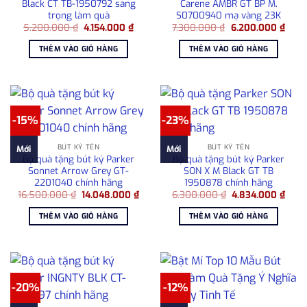
Black CT TB-1950792 sang
Carene AMBR GT BP M.
trọng làm quà
S0700940 mạ vàng 23K
Giá
Giá
Giá
Giá
5.200.000
₫
4.154.000
₫
7.300.000
₫
6.200.000
₫
gốc
hiện
gốc
hiện
là:
tại
là:
tại
THÊM VÀO GIỎ HÀNG
THÊM VÀO GIỎ HÀNG
5.200.000 ₫.
là:
7.300.000 ₫.
là:
4.154.000 ₫.
6.20
-15%
-23%
BÚT KÝ TÊN
BÚT KÝ TÊN
Mới
Mới
Bộ quà tặng bút ký Parker
Bộ quà tặng bút ký Parker
Sonnet Arrow Grey GT-
SON X M Black GT TB
2201040 chính hãng
1950878 chính hãng
Giá
Giá
Giá
Giá
16.500.000
₫
14.048.000
₫
6.300.000
₫
4.834.000
₫
gốc
hiện
gốc
hiện
là:
tại
là:
tại
THÊM VÀO GIỎ HÀNG
THÊM VÀO GIỎ HÀNG
16.500.000 ₫.
là:
6.300.000 ₫.
là:
14.048.000 ₫.
4.83
-20%
-12%