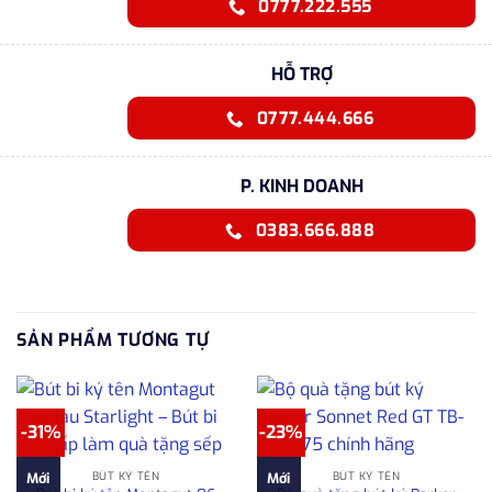
0777.222.555
HỖ TRỢ
0777.444.666
P. KINH DOANH
0383.666.888
SẢN PHẨM TƯƠNG TỰ
-31%
-23%
BÚT KÝ TÊN
BÚT KÝ TÊN
Mới
Mới