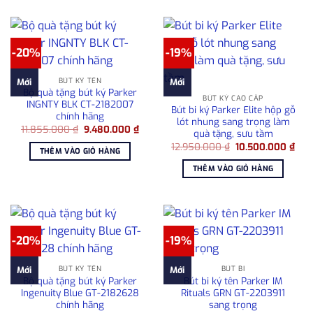
-20%
-19%
BÚT KÝ TÊN
Mới
Mới
Bộ quà tặng bút ký Parker
BÚT KÝ CAO CẤP
INGNTY BLK CT-2182007
Bút bi ký Parker Elite hộp gỗ
chính hãng
lót nhung sang trọng làm
Giá
Giá
11.855.000
₫
9.480.000
₫
quà tặng, sưu tầm
gốc
hiện
Giá
Giá
là:
tại
12.950.000
₫
10.500.000
₫
THÊM VÀO GIỎ HÀNG
gốc
hiện
11.855.000 ₫.
là:
là:
tại
9.480.000 ₫.
THÊM VÀO GIỎ HÀNG
12.950.000 ₫.
là:
10.
-20%
-19%
BÚT KÝ TÊN
BÚT BI
Mới
Mới
Bộ quà tặng bút ký Parker
Bút bi ký tên Parker IM
Ingenuity Blue GT-2182628
Rituals GRN GT-2203911
chính hãng
sang trọng