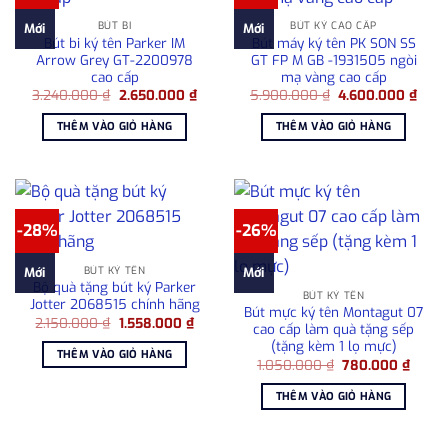
BÚT BI
BÚT KÝ CAO CẤP
Mới
Mới
Bút bi ký tên Parker IM
Bút máy ký tên PK SON SS
Arrow Grey GT-2200978
GT FP M GB -1931505 ngòi
cao cấp
mạ vàng cao cấp
Giá
Giá
Giá
Giá
3.240.000
₫
2.650.000
₫
5.900.000
₫
4.600.000
₫
gốc
hiện
gốc
hiện
là:
tại
là:
tại
THÊM VÀO GIỎ HÀNG
THÊM VÀO GIỎ HÀNG
3.240.000 ₫.
là:
5.900.000 ₫.
là:
2.650.000 ₫.
4.60
-28%
-26%
BÚT KÝ TÊN
Mới
Mới
Bộ quà tặng bút ký Parker
BÚT KÝ TÊN
Jotter 2068515 chính hãng
Bút mực ký tên Montagut 07
Giá
Giá
2.150.000
₫
1.558.000
₫
cao cấp làm quà tặng sếp
gốc
hiện
(tặng kèm 1 lọ mực)
là:
tại
THÊM VÀO GIỎ HÀNG
2.150.000 ₫.
là:
Giá
Giá
1.050.000
₫
780.000
₫
1.558.000 ₫.
gốc
hiện
là:
tại
THÊM VÀO GIỎ HÀNG
1.050.000 ₫.
là:
780.0