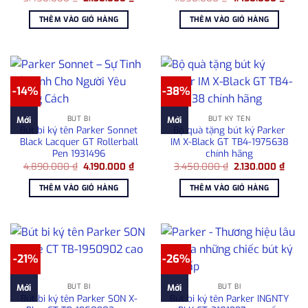
gốc
hiện
gốc
hiện
là:
tại
là:
tại
THÊM VÀO GIỎ HÀNG
THÊM VÀO GIỎ HÀNG
3.450.000 ₫.
là:
1.850.000 ₫.
là:
2.130.000 ₫.
1.450
-14%
-38%
BÚT BI
BÚT KÝ TÊN
Mới
Mới
Bút bi ký tên Parker Sonnet
Bộ quà tặng bút ký Parker
Black Lacquer GT Rollerball
IM X-Black GT TB4-1975638
Pen 1931496
chính hãng
Giá
Giá
Giá
Giá
4.890.000
₫
4.190.000
₫
3.450.000
₫
2.130.000
₫
gốc
hiện
gốc
hiện
là:
tại
là:
tại
THÊM VÀO GIỎ HÀNG
THÊM VÀO GIỎ HÀNG
4.890.000 ₫.
là:
3.450.000 ₫.
là:
4.190.000 ₫.
2.130
-21%
-26%
BÚT BI
BÚT BI
Mới
Mới
Bút bi ký tên Parker SON X-
Bút bi ký tên Parker INGNTY