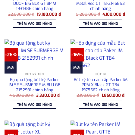
DUOF BIG BLK GT BP M
Metal Red CT TB-2146853
1931386 chính hãng
chính hãng
Giá
Giá
Giá
Giá
22.890.000
₫
19.180.000
₫
5.200.000
₫
4.100.000
₫
gốc
hiện
gốc
hiện
là:
tại
là:
tại
THÊM VÀO GIỎ HÀNG
THÊM VÀO GIỎ HÀNG
22.890.000 ₫.
là:
5.200.000 ₫.
là:
19.180.000 ₫.
4.100
-26%
-16%
Mới
Mới
BÚT KÝ TÊN
BÚT BI
Bộ quà tặng bút ký Parker
Bút ký tên cao cấp Parker IM
IM SE SUBMERGE M BLU GB
PRM X Black GT TB4
2152991 chính hãng
1975662 chính hãng
Giá
Giá
Giá
Giá
4.500.000
₫
3.330.000
₫
2.198.000
₫
1.850.000
₫
gốc
hiện
gốc
hiện
là:
tại
là:
tại
THÊM VÀO GIỎ HÀNG
THÊM VÀO GIỎ HÀNG
4.500.000 ₫.
là:
2.198.000 ₫.
là:
3.330.000 ₫.
1.850