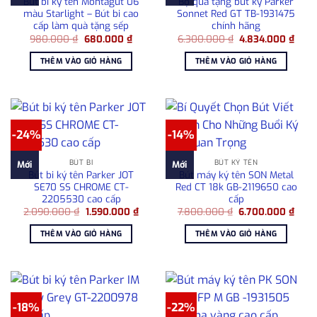
Bút bi ký tên Montagut 06
Bộ quà tặng bút ký Parker
màu Starlight – Bút bi cao
Sonnet Red GT TB-1931475
cấp làm quà tặng sếp
chính hãng
Giá
Giá
Giá
Giá
980.000
₫
680.000
₫
6.300.000
₫
4.834.000
₫
gốc
hiện
gốc
hiện
là:
tại
là:
tại
THÊM VÀO GIỎ HÀNG
THÊM VÀO GIỎ HÀNG
980.000 ₫.
là:
6.300.000 ₫.
là:
680.000 ₫.
4.83
-24%
-14%
BÚT BI
BÚT KÝ TÊN
Mới
Mới
Bút bi ký tên Parker JOT
Bút máy ký tên SON Metal
SE70 SS CHROME CT-
Red CT 18k GB-2119650 cao
2205530 cao cấp
cấp
Giá
Giá
Giá
Giá
2.090.000
₫
1.590.000
₫
7.800.000
₫
6.700.000
₫
gốc
hiện
gốc
hiện
là:
tại
là:
tại
THÊM VÀO GIỎ HÀNG
THÊM VÀO GIỎ HÀNG
2.090.000 ₫.
là:
7.800.000 ₫.
là:
1.590.000 ₫.
6.70
-18%
-22%