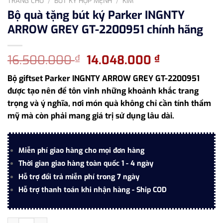
TRANG CHỦ
/
BÚT KÝ HỢP MỆNH
/
KIM
Bộ quà tặng bút ký Parker INGNTY
ARROW GREY GT-2200951 chính hãng
Giá
Giá
16.500.000
14.048.000
₫
₫
gốc
hiện
Bộ giftset Parker INGNTY ARROW GREY GT-2200951
là:
tại
được tạo nên để tôn vinh những khoảnh khắc trang
16.500.000 ₫.
là:
trọng và ý nghĩa, nơi món quà không chỉ cần tính thẩm
14.048.000
mỹ mà còn phải mang giá trị sử dụng lâu dài.
Miễn phí giao hàng cho mọi đơn hàng
Thời gian giao hàng toàn quốc 1 - 4 ngày
Hỗ trợ đổi trả miễn phí trong 7 ngày
Hỗ trợ thanh toán khi nhận hàng - Ship COD
Bộ quà tặng bút ký Parker INGNTY ARROW GREY GT-2200951 ch