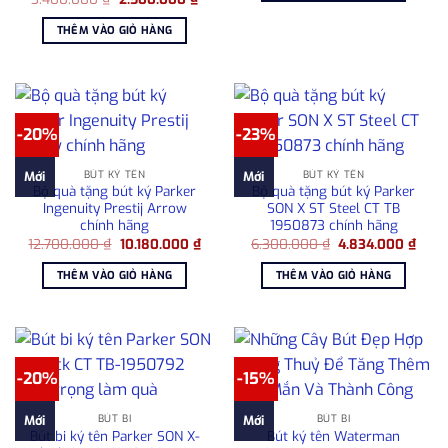
11.0
gốc
hiện
là:
tại
THÊM VÀO GIỎ HÀNG
3.400.000 ₫.
là:
2.500.000 ₫.
-20%
-23%
BÚT KÝ TÊN
BÚT KÝ TÊN
Mới
Mới
Bộ quà tặng bút ký Parker
Bộ quà tặng bút ký Parker
Ingenuity Prestij Arrow
SON X ST Steel CT TB
chính hãng
1950873 chính hãng
Giá
Giá
Giá
Giá
12.700.000
₫
10.180.000
₫
6.300.000
₫
4.834.000
₫
gốc
hiện
gốc
hiện
là:
tại
là:
tại
THÊM VÀO GIỎ HÀNG
THÊM VÀO GIỎ HÀNG
12.700.000 ₫.
là:
6.300.000 ₫.
là:
10.180.000 ₫.
4.83
-20%
-15%
BÚT BI
BÚT BI
Mới
Mới
Bút bi ký tên Parker SON X-
Bút ký tên Waterman