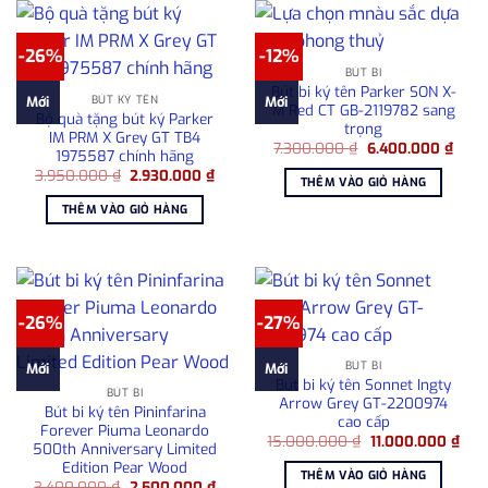
-26%
-12%
BÚT BI
Bút bi ký tên Parker SON X-
BÚT KÝ TÊN
Mới
Mới
M Red CT GB-2119782 sang
Bộ quà tặng bút ký Parker
trọng
IM PRM X Grey GT TB4
Giá
Giá
7.300.000
₫
6.400.000
₫
1975587 chính hãng
gốc
hiện
Giá
Giá
3.950.000
₫
2.930.000
₫
là:
tại
THÊM VÀO GIỎ HÀNG
gốc
hiện
7.300.000 ₫.
là:
là:
tại
6.40
THÊM VÀO GIỎ HÀNG
3.950.000 ₫.
là:
2.930.000 ₫.
-26%
-27%
BÚT BI
Mới
Mới
Bút bi ký tên Sonnet Ingty
BÚT BI
Arrow Grey GT-2200974
Bút bi ký tên Pininfarina
cao cấp
Forever Piuma Leonardo
Giá
Giá
15.000.000
₫
11.000.000
₫
500th Anniversary Limited
gốc
hiện
Edition Pear Wood
là:
tại
THÊM VÀO GIỎ HÀNG
15.000.000 ₫.
là:
Giá
Giá
3.400.000
₫
2.500.000
₫