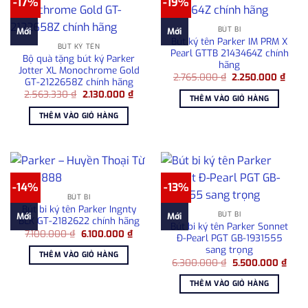
-17%
-19%
BÚT BI
Mới
Mới
Bút ký tên Parker IM PRM X
BÚT KÝ TÊN
Pearl GTTB 2143464Z chính
Bộ quà tặng bút ký Parker
hãng
Jotter XL Monochrome Gold
Giá
Giá
2.765.000
₫
2.250.000
₫
GT-2122658Z chính hãng
gốc
hiện
Giá
Giá
2.563.330
₫
2.130.000
₫
là:
tại
THÊM VÀO GIỎ HÀNG
gốc
hiện
2.765.000 ₫.
là:
là:
tại
2.25
THÊM VÀO GIỎ HÀNG
2.563.330 ₫.
là:
2.130.000 ₫.
-14%
-13%
BÚT BI
Bút bi ký tên Parker Ingnty
BÚT BI
Mới
Mới
BLK GT-2182622 chính hãng
Bút bi ký tên Parker Sonnet
Giá
Giá
7.100.000
₫
6.100.000
₫
Đ-Pearl PGT GB-1931555
gốc
hiện
sang trọng
là:
tại
THÊM VÀO GIỎ HÀNG
7.100.000 ₫.
là:
Giá
Giá
6.300.000
₫
5.500.000
₫
6.100.000 ₫.
gốc
hiện
là:
tại
THÊM VÀO GIỎ HÀNG
6.300.000 ₫.
là:
5.50