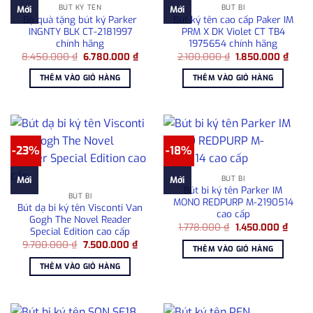
BÚT KÝ TÊN
BÚT BI
Mới
Mới
Bộ quà tặng bút ký Parker
Bút ký tên cao cấp Paker IM
INGNTY BLK CT-2181997
PRM X DK Violet CT TB4
chính hãng
1975654 chính hãng
Giá
Giá
Giá
Giá
8.450.000
₫
6.780.000
₫
2.100.000
₫
1.850.000
₫
gốc
hiện
gốc
hiện
là:
tại
là:
tại
THÊM VÀO GIỎ HÀNG
THÊM VÀO GIỎ HÀNG
8.450.000 ₫.
là:
2.100.000 ₫.
là:
6.780.000 ₫.
1.850
-23%
-18%
BÚT BI
Mới
Mới
Bút bi ký tên Parker IM
BÚT BI
MONO REDPURP M-2190514
Bút dạ bi ký tên Visconti Van
cao cấp
Gogh The Novel Reader
Giá
Giá
1.778.000
₫
1.450.000
₫
Special Edition cao cấp
gốc
hiện
Giá
Giá
9.700.000
₫
7.500.000
₫
là:
tại
THÊM VÀO GIỎ HÀNG
gốc
hiện
1.778.000 ₫.
là:
là:
tại
1.450
THÊM VÀO GIỎ HÀNG
9.700.000 ₫.
là:
7.500.000 ₫.