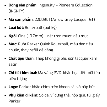
Dòng sản phẩm:
Ingenuity – Pioneers Collection
(INGNTY)
Mã sản phẩm:
2200951 (Arrow Grey Lacquer GT)
Loại bút:
Rollerball (bút ký)
Ngòi
: Fine (~0.7mm) – nét tròn mượt, đều mực
Mực:
Ruột Parker Quink Rollerball, màu đen tiêu
chuẩn, thay refill dễ dàng
Chất liệu thân:
Thép không gỉ phủ sơn lacquer xám
satin
Chi tiết kim loại:
Mạ vàng PVD, khắc họa tiết mũi tên
biểu tượng
Logo:
Parker khắc chìm trên khoen cài và nắp bút
Phụ kiện đi kèm:
Sổ da, ví đựng thẻ, hộp quà, túi giấy
Parker