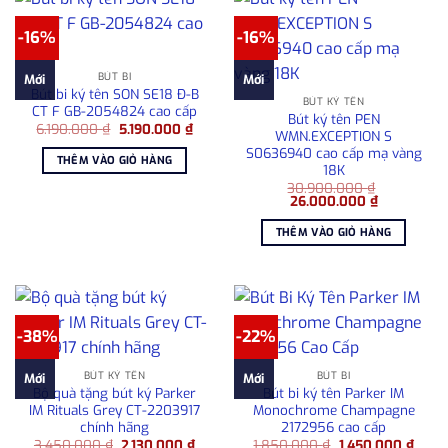
-16%
-16%
BÚT BI
Mới
Mới
Bút bi ký tên SON SE18 Đ-B
BÚT KÝ TÊN
CT F GB-2054824 cao cấp
Bút ký tên PEN
Giá
Giá
6.190.000
₫
5.190.000
₫
WMN.EXCEPTION S
gốc
hiện
S0636940 cao cấp mạ vàng
là:
tại
THÊM VÀO GIỎ HÀNG
6.190.000 ₫.
là:
18K
5.190.000 ₫.
30.900.000
₫
Giá
Giá
26.000.000
₫
gốc
hiện
là:
tại
THÊM VÀO GIỎ HÀNG
30.900.000 ₫.
là:
26.000.000
-38%
-22%
BÚT KÝ TÊN
BÚT BI
Mới
Mới
Bộ quà tặng bút ký Parker
Bút bi ký tên Parker IM
IM Rituals Grey CT-2203917
Monochrome Champagne
chính hãng
2172956 cao cấp
Giá
Giá
Giá
Giá
3.450.000
₫
2.130.000
₫
1.850.000
₫
1.450.000
₫