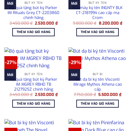
BÚT KÝ TÊN
BÚT KÝ TÊN
Mới
Mới
Bộ quà tặng bút ký Parker
Bút máy ký tên INGNTY BLK
IM Rituals Grey CT-2203860
CT-2181994 cao cấp mạ
chính hãng
Crom
Giá
Giá
Giá
Giá
3.450.000
₫
2.530.000
₫
9.800.000
₫
8.200.000
₫
gốc
hiện
gốc
hiện
là:
tại
là:
tại
THÊM VÀO GIỎ HÀNG
THÊM VÀO GIỎ HÀNG
3.450.000 ₫.
là:
9.800.000 ₫.
là:
2.530.000 ₫.
8.20
-27%
-29%
BÚT KÝ TÊN
BÚT BI
Mới
Mới
Bộ quà tặng bút ký Parker
Bút dạ bi ký tên Visconti
IM MGREY RBHD TB
Mirage Mythos Athena cao
2127925Z chính hãng
cấp
Giá
Giá
Giá
Giá
3.450.000
₫
2.530.000
₫
7.750.000
₫
5.500.000
₫
gốc
hiện
gốc
hiện
là:
tại
là:
tại
THÊM VÀO GIỎ HÀNG
THÊM VÀO GIỎ HÀNG
3.450.000 ₫.
là:
7.750.000 ₫.
là:
2.530.000 ₫.
5.50