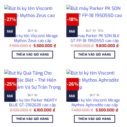
-27%
-18%
BÚT BI
BÚT KÝ TÊN
Mới
Mới
Bút bi ký tên Visconti Mirage
Bút máy Parker PK SON BLK
Mythos Zeus cao cấp
GT FP-18 1950550 cao cấp
Giá
Giá
Giá
Giá
7.580.000
₫
5.500.000
₫
11.900.000
₫
9.800.000
₫
gốc
hiện
gốc
hiện
là:
tại
là:
tại
THÊM VÀO GIỎ HÀNG
THÊM VÀO GIỎ HÀNG
7.580.000 ₫.
là:
11.900.000 ₫.
là:
5.500.000 ₫.
9.80
-25%
-26%
BÚT BI
BÚT BI
Mới
Mới
Bút bi ký tên Parker INGNTY
Bút bi ký tên Visconti Mirage
BLUE GT-2182628 cao cấp
Mythos Aphrodite cao cấp
Giá
Giá
Giá
Giá
8.100.000
₫
6.100.000
₫
7.480.000
₫
5.500.000
₫
gốc
hiện
gốc
hiện
là:
tại
là:
tại
THÊM VÀO GIỎ HÀNG
THÊM VÀO GIỎ HÀNG
8.100.000 ₫.
là:
7.480.000 ₫.
là:
6.100.000 ₫.
5.50