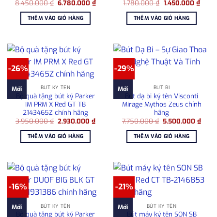
Giá
Giá
Giá
Giá
8.450.000
₫
6.780.000
₫
1.780.000
₫
1.450.000
₫
gốc
hiện
gốc
hiện
là:
tại
là:
tại
THÊM VÀO GIỎ HÀNG
THÊM VÀO GIỎ HÀNG
8.450.000 ₫.
là:
1.780.000 ₫.
là:
6.780.000 ₫.
1.450
-26%
-29%
BÚT KÝ TÊN
BÚT BI
Mới
Mới
Bộ quà tặng bút ký Parker
Bút dạ bi ký tên Visconti
IM PRM X Red GT TB
Mirage Mythos Zeus chính
2143465Z chính hãng
hãng
Giá
Giá
Giá
Giá
3.950.000
₫
2.930.000
₫
7.750.000
₫
5.500.000
₫
gốc
hiện
gốc
hiện
là:
tại
là:
tại
THÊM VÀO GIỎ HÀNG
THÊM VÀO GIỎ HÀNG
3.950.000 ₫.
là:
7.750.000 ₫.
là:
2.930.000 ₫.
5.50
-16%
-21%
BÚT KÝ TÊN
BÚT KÝ TÊN
Mới
Mới
Bộ quà tặng bút ký Parker
Bút máy ký tên SON SB