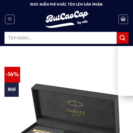
Bỏ
WIIX MIỄN PHÍ KHẮC TÊN LÊN SẢN PHẨM
qua
nội
dung
Tìm
kiếm:
-14%
Mới