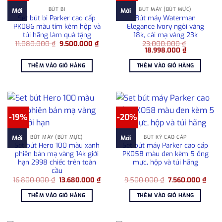
BÚT BI
BÚT MÁY (BÚT MỰC)
Mới
Mới
Set bút bi Parker cao cấp
Bút máy Waterman
PK086 màu tím kèm hộp và
Elegance Ivory ngòi vàng
túi hãng làm quà tặng
18k, cài mạ vàng 23k
Giá
Giá
11.080.000
₫
9.500.000
₫
23.000.000
₫
gốc
hiện
Giá
Giá
18.998.000
₫
là:
tại
gốc
hiện
11.080.000 ₫.
là:
là:
tại
THÊM VÀO GIỎ HÀNG
THÊM VÀO GIỎ HÀNG
9.500.000 ₫.
23.000.000 ₫.
là:
18.998.000
-19%
-20%
BÚT MÁY (BÚT MỰC)
BÚT KÝ CAO CẤP
Mới
Mới
Set bút Hero 100 màu xanh
Set bút máy Parker cao cấp
phiên bản mạ vàng 14k giới
PK058 màu đen kèm 5 ống
hạn 2998 chiếc trên toàn
mực, hộp và túi hãng
cầu
Giá
Giá
Giá
Giá
16.800.000
₫
13.680.000
₫
9.500.000
₫
7.560.000
₫
gốc
hiện
gốc
hiện
là:
tại
là:
tại
THÊM VÀO GIỎ HÀNG
THÊM VÀO GIỎ HÀNG
16.800.000 ₫.
là:
9.500.000 ₫.
là:
13.680.000 ₫.
7.56