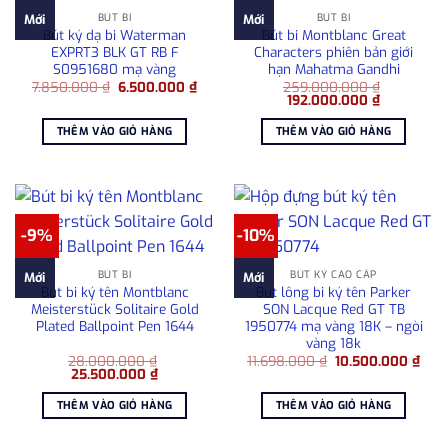
BÚT BI
BÚT BI
Mới
Mới
Bút ký dạ bi Waterman
Bút bi Montblanc Great
EXPRT3 BLK GT RB F
Characters phiên bản giới
S0951680 mạ vàng
hạn Mahatma Gandhi
Giá
Giá
7.850.000
₫
6.500.000
₫
259.000.000
₫
gốc
hiện
Giá
Giá
192.000.000
₫
là:
tại
gốc
hiện
7.850.000 ₫.
là:
là:
tại
THÊM VÀO GIỎ HÀNG
THÊM VÀO GIỎ HÀNG
6.500.000 ₫.
259.000.000 ₫.
là:
192.000.00
-9%
-10%
BÚT BI
BÚT KÝ CAO CẤP
Mới
Mới
Bút bi ký tên Montblanc
Bút lông bi ký tên Parker
Meisterstück Solitaire Gold
SON Lacque Red GT TB
Plated Ballpoint Pen 1644
1950774 mạ vàng 18K – ngòi
vàng 18k
Giá
Giá
28.000.000
₫
11.698.000
₫
10.500.000
₫
Giá
Giá
gốc
hiện
25.500.000
₫
gốc
hiện
là:
tại
là:
tại
11.698.000 ₫.
là:
THÊM VÀO GIỎ HÀNG
THÊM VÀO GIỎ HÀNG
28.000.000 ₫.
là:
10.5
25.500.000 ₫.