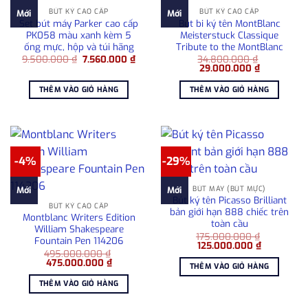
BÚT KÝ CAO CẤP
BÚT KÝ CAO CẤP
Mới
Mới
Set bút máy Parker cao cấp
Bút bi ký tên MontBlanc
PK058 màu xanh kèm 5
Meisterstuck Classique
ống mực, hộp và túi hãng
Tribute to the MontBlanc
Giá
Giá
9.500.000
₫
7.560.000
₫
34.800.000
₫
gốc
hiện
Giá
Giá
29.000.000
₫
là:
tại
gốc
hiện
9.500.000 ₫.
là:
là:
tại
THÊM VÀO GIỎ HÀNG
THÊM VÀO GIỎ HÀNG
7.560.000 ₫.
34.800.000 ₫.
là:
29.000.000
-4%
-29%
BÚT MÁY (BÚT MỰC)
Mới
Mới
Bút ký tên Picasso Brilliant
BÚT KÝ CAO CẤP
bản giới hạn 888 chiếc trên
Montblanc Writers Edition
toàn cầu
William Shakespeare
175.000.000
₫
Fountain Pen 114206
Giá
Giá
125.000.000
₫
495.000.000
₫
gốc
hiện
Giá
Giá
475.000.000
₫
là:
tại
THÊM VÀO GIỎ HÀNG
gốc
hiện
175.000.000 ₫.
là:
là:
tại
125.000.0
THÊM VÀO GIỎ HÀNG
495.000.000 ₫.
là:
475.000.000 ₫.