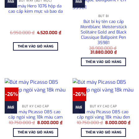
BÚT MÁY (BÚT MỰC)
Mới
Mới
Bút máy Hero 1076 hộp da
cao cấp kèm mực và bao da
BÚT BI
Bút bi ký tên cao cấp
Montblanc Meisterstück
Solitaire Gold and Black
Giá
Giá
6.950.000
₫
4.520.000
₫
gốc
hiện
Classique Ballpoint Pen
là:
tại
35981
6.950.000 ₫.
là:
THÊM VÀO GIỎ HÀNG
38.900.000
₫
4.520.000 ₫.
Giá
Giá
31.880.000
₫
gốc
hiện
là:
tại
THÊM VÀO GIỎ HÀNG
38.900.000 ₫.
là:
31.880.000
-26%
-26%
BÚT KÝ CAO CẤP
BÚT KÝ CAO CẤP
Mới
Mới
Bút máy Picasso 085 cao
Bút máy Picasso 085 cao
cấp ngòi vàng 18k màu cam
cấp ngòi vàng 18k màu đen
Giá
Giá
Giá
Giá
10.750.000
₫
8.000.000
₫
10.750.000
₫
8.000.000
₫
gốc
hiện
gốc
hiện
là:
tại
là:
tại
THÊM VÀO GIỎ HÀNG
THÊM VÀO GIỎ HÀNG
10.750.000 ₫.
là:
10.750.000 ₫.
là:
8.000.000 ₫.
8.00