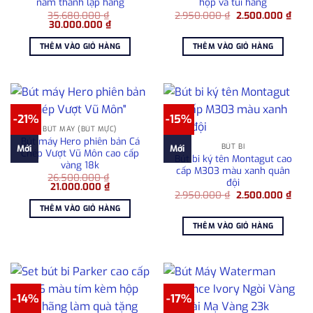
năm thành lập hãng
hộp và túi hãng
Giá
Giá
35.680.000
₫
2.950.000
₫
2.500.000
₫
Giá
Giá
gốc
hiện
30.000.000
₫
gốc
hiện
là:
tại
là:
tại
2.950.000 ₫.
là:
THÊM VÀO GIỎ HÀNG
THÊM VÀO GIỎ HÀNG
35.680.000 ₫.
là:
2.50
30.000.000 ₫.
-21%
-15%
BÚT MÁY (BÚT MỰC)
Bút máy Hero phiên bản Cá
BÚT BI
Mới
Mới
Chép Vượt Vũ Môn cao cấp
Bút bi ký tên Montagut cao
vàng 18k
cấp M303 màu xanh quân
26.500.000
₫
đội
Giá
Giá
21.000.000
₫
Giá
Giá
gốc
hiện
2.950.000
₫
2.500.000
₫
gốc
hiện
là:
tại
THÊM VÀO GIỎ HÀNG
là:
tại
26.500.000 ₫.
là:
2.950.000 ₫.
là:
21.000.000 ₫.
THÊM VÀO GIỎ HÀNG
2.50
-14%
-17%