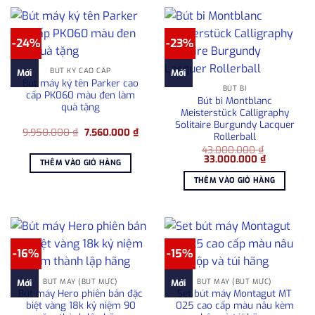
-24%
-23%
BÚT KÝ CAO CẤP
Mới
Mới
Bút máy ký tên Parker cao
BÚT BI
cấp PK060 màu đen làm
Bút bi Montblanc
quà tặng
Meisterstück Calligraphy
Solitaire Burgundy Lacquer
Giá
Giá
9.950.000
₫
7.560.000
₫
Rollerball
gốc
hiện
là:
tại
43.000.000
₫
Giá
Giá
9.950.000 ₫.
là:
33.000.000
₫
THÊM VÀO GIỎ HÀNG
gốc
hiện
7.560.000 ₫.
là:
tại
THÊM VÀO GIỎ HÀNG
43.000.000 ₫.
là:
33.000.000
-16%
-15%
BÚT MÁY (BÚT MỰC)
BÚT MÁY (BÚT MỰC)
Mới
Mới
Bút máy Hero phiên bản đặc
Set bút máy Montagut MT
biệt vàng 18k kỷ niệm 90
025 cao cấp màu nâu kèm