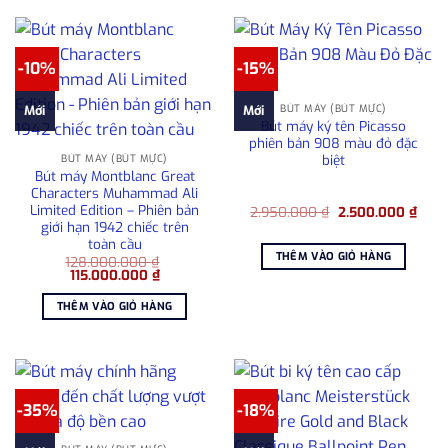
-10%
-15%
BÚT MÁY (BÚT MỰC)
Mới
Mới
Bút máy ký tên Picasso
phiên bản 908 màu đỏ đặc
biệt
BÚT MÁY (BÚT MỰC)
Bút máy Montblanc Great
Characters Muhammad Ali
Limited Edition – Phiên bản
Giá
Giá
2.950.000
₫
2.500.000
₫
gốc
hiện
giới hạn 1942 chiếc trên
là:
tại
toàn cầu
2.950.000 ₫.
là:
THÊM VÀO GIỎ HÀNG
128.000.000
₫
2.50
Giá
Giá
115.000.000
₫
gốc
hiện
là:
tại
THÊM VÀO GIỎ HÀNG
128.000.000 ₫.
là:
115.000.000 ₫.
-35%
-18%