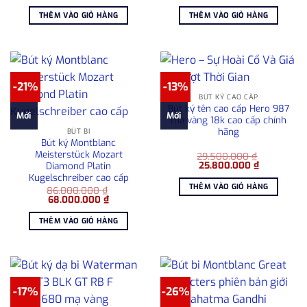
gốc
hiện
gốc
hiện
là:
tại
là:
tại
THÊM VÀO GIỎ HÀNG
THÊM VÀO GIỎ HÀNG
12.950.000 ₫.
là:
7.950.000 ₫.
là:
9.500.000 ₫.
6.80
-21%
-13%
BÚT KÝ CAO CẤP
Bút ký tên cao cấp Hero 987
Mới
Mới
mạ vàng 18k cao cấp chính
hãng
BÚT BI
Bút ký Montblanc
Meisterstück Mozart
29.500.000
₫
Giá
Giá
25.800.000
₫
Diamond Platin
gốc
hiện
Kugelschreiber cao cấp
là:
tại
THÊM VÀO GIỎ HÀNG
86.000.000
₫
29.500.000 ₫.
là:
Giá
Giá
68.000.000
₫
25.800.000
gốc
hiện
là:
tại
THÊM VÀO GIỎ HÀNG
86.000.000 ₫.
là:
68.000.000 ₫.
-17%
-26%