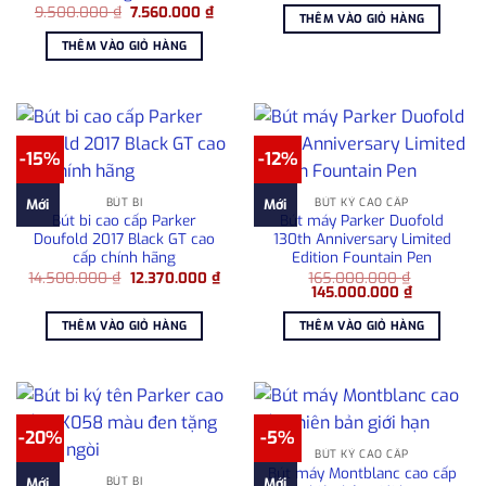
Giá
Giá
9.500.000
₫
7.560.000
₫
là:
tại
THÊM VÀO GIỎ HÀNG
gốc
hiện
1.650.000 ₫.
là:
là:
tại
1.250
THÊM VÀO GIỎ HÀNG
9.500.000 ₫.
là:
7.560.000 ₫.
-15%
-12%
BÚT BI
BÚT KÝ CAO CẤP
Mới
Mới
Bút bi cao cấp Parker
Bút máy Parker Duofold
Doufold 2017 Black GT cao
130th Anniversary Limited
cấp chính hãng
Edition Fountain Pen
Giá
Giá
14.500.000
₫
12.370.000
₫
165.000.000
₫
gốc
hiện
Giá
Giá
145.000.000
₫
là:
tại
gốc
hiện
14.500.000 ₫.
là:
là:
tại
THÊM VÀO GIỎ HÀNG
THÊM VÀO GIỎ HÀNG
12.370.000 ₫.
165.000.000 ₫.
là:
145.000.0
-20%
-5%
BÚT KÝ CAO CẤP
Bút máy Montblanc cao cấp
BÚT BI
Mới
Mới