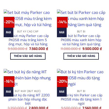
7.560.000 ₫.
2.50
-20%
-14%
BÚT KÝ CAO CẤP
BÚT BI
Mới
Mới
Set bút máy Parker cao cấp
Set bút bi Parker cao cấp
PK058 màu trắng kèm 5
PK086 màu xanh kèm hộp
ống mực, hộp và túi hãng
và túi hãng làm quà tặng
Giá
Giá
Giá
Giá
9.500.000
₫
7.560.000
₫
11.080.000
₫
9.500.000
₫
gốc
hiện
gốc
hiện
là:
tại
là:
tại
THÊM VÀO GIỎ HÀNG
THÊM VÀO GIỎ HÀNG
9.500.000 ₫.
là:
11.080.000 ₫.
là:
7.560.000 ₫.
9.50
-16%
-20%
BÚT MÁY (BÚT MỰC)
BÚT BI
Mới
Mới
Set bút ký đa năng MT 2200
Bút bi ký tên Parker cao cấp
phiên bản hộp nhung đặc
PK058 màu đỏ tặng kèm 1
biệt
ngòi
Giá
Giá
Giá
Giá
3.350.000
₫
2.800.000
₫
9.500.000
₫
7.560.000
₫