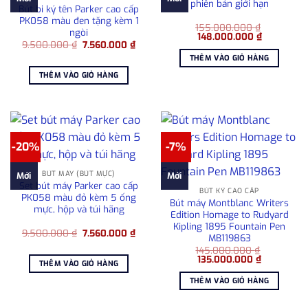
phiên bản giới hạn
Bút bi ký tên Parker cao cấp
PK058 màu đen tặng kèm 1
155.000.000
₫
ngòi
Giá
Giá
148.000.000
₫
Giá
Giá
9.500.000
₫
7.560.000
₫
gốc
hiện
gốc
hiện
là:
tại
THÊM VÀO GIỎ HÀNG
là:
tại
155.000.000 ₫.
là:
9.500.000 ₫.
là:
148.000.0
THÊM VÀO GIỎ HÀNG
7.560.000 ₫.
-20%
-7%
BÚT MÁY (BÚT MỰC)
Mới
Mới
Set bút máy Parker cao cấp
BÚT KÝ CAO CẤP
PK058 màu đỏ kèm 5 ống
Bút máy Montblanc Writers
mực, hộp và túi hãng
Edition Homage to Rudyard
Kipling 1895 Fountain Pen
Giá
Giá
9.500.000
₫
7.560.000
₫
MB119863
gốc
hiện
là:
tại
145.000.000
₫
Giá
Giá
9.500.000 ₫.
là:
135.000.000
₫
THÊM VÀO GIỎ HÀNG
gốc
hiện
7.560.000 ₫.
là:
tại
THÊM VÀO GIỎ HÀNG
145.000.000 ₫.
là:
135.000.0