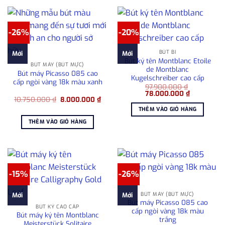
-26%
-20%
BÚT BI
Mới
Mới
Bút ký tên Montblanc Etoile
BÚT MÁY (BÚT MỰC)
de Montblanc
Bút máy Picasso 085 cao
Kugelschreiber cao cấp
cấp ngòi vàng 18k màu xanh
97.900.000
₫
Giá
Giá
78.000.000
₫
Giá
Giá
10.750.000
₫
8.000.000
₫
gốc
hiện
gốc
hiện
là:
tại
THÊM VÀO GIỎ HÀNG
là:
tại
97.900.000 ₫.
là:
10.750.000 ₫.
là:
78.000.000
THÊM VÀO GIỎ HÀNG
8.000.000 ₫.
-15%
-26%
BÚT MÁY (BÚT MỰC)
Mới
Mới
Bút máy Picasso 085 cao
BÚT KÝ CAO CẤP
cấp ngòi vàng 18k màu
Bút máy ký tên Montblanc
trắng
Meisterstück Solitaire