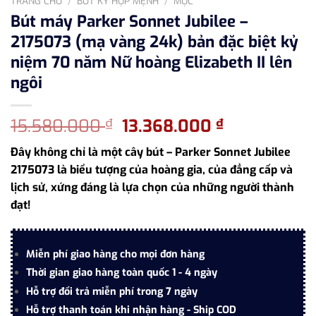
TRANG CHỦ
/
BÚT KÝ HỢP MỆNH
/
MỘC
Bút máy Parker Sonnet Jubilee –
2175073 (mạ vàng 24k) bản đặc biệt kỷ
niệm 70 năm Nữ hoàng Elizabeth II lên
ngôi
Giá
Giá
15.580.000
13.368.000
₫
₫
gốc
hiện
Đây không chỉ là một cây bút – Parker Sonnet Jubilee
là:
tại
2175073 là biểu tượng của hoàng gia, của đẳng cấp và
15.580.000 ₫.
là:
lịch sử, xứng đáng là lựa chọn của những người thành
13.368.000 
đạt!
Miễn phí giao hàng cho mọi đơn hàng
Thời gian giao hàng toàn quốc 1 - 4 ngày
Hỗ trợ đổi trả miễn phí trong 7 ngày
Hỗ trợ thanh toán khi nhận hàng - Ship COD