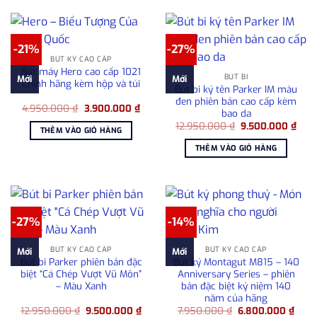
-21%
-27%
BÚT KÝ CAO CẤP
Bút máy Hero cao cấp 1021
BÚT BI
Mới
Mới
chính hãng kèm hộp và túi
Bút bi ký tên Parker IM màu
đen phiên bản cao cấp kèm
Giá
Giá
4.950.000
₫
3.900.000
₫
bao da
gốc
hiện
Giá
Giá
là:
tại
12.950.000
₫
9.500.000
₫
THÊM VÀO GIỎ HÀNG
gốc
hiện
4.950.000 ₫.
là:
là:
tại
3.900.000 ₫.
THÊM VÀO GIỎ HÀNG
12.950.000 ₫.
là:
9.50
-27%
-14%
BÚT KÝ CAO CẤP
BÚT KÝ CAO CẤP
Mới
Mới
Bút bi Parker phiên bản đặc
Bút ký Montagut M815 – 140
biệt “Cá Chép Vượt Vũ Môn”
Anniversary Series – phiên
– Màu Xanh
bản đặc biệt kỷ niệm 140
năm của hãng
Giá
Giá
Giá
Giá
12.950.000
₫
9.500.000
₫
7.950.000
₫
6.800.000
₫