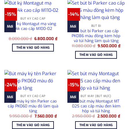
-15%
-14%
BÚT KÝ CAO CẤP
Bút ký Montagut mạ vàng
BÚT BI
Mới
Mới
14k cao cấp M100-02
Set bút bi Parker cao cấp
PK086 màu đồng kèm hộp
Giá
Giá
8.000.000
₫
6.800.000
₫
và túi hãng làm quà tặng
gốc
hiện
Giá
Giá
là:
tại
11.080.000
₫
9.500.000
₫
THÊM VÀO GIỎ HÀNG
gốc
hiện
8.000.000 ₫.
là:
là:
tại
6.800.000 ₫.
THÊM VÀO GIỎ HÀNG
11.080.000 ₫.
là:
9.50
-24%
-15%
BÚT KÝ CAO CẤP
BÚT MÁY (BÚT MỰC)
Mới
Mới
Bút máy ký tên Parker cao
Set bút máy Montagut MT
cấp PK060 màu đỏ làm quà
025 cao cấp màu đen kèm
tặng
hộp và túi hãng
Giá
Giá
Giá
Giá
9.950.000
₫
7.560.000
₫
2.950.000
₫
2.500.000
₫
gốc
hiện
gốc
hiện
là:
tại
là:
tại
THÊM VÀO GIỎ HÀNG
THÊM VÀO GIỎ HÀNG
9.950.000 ₫.
là:
2.950.000 ₫.
là: