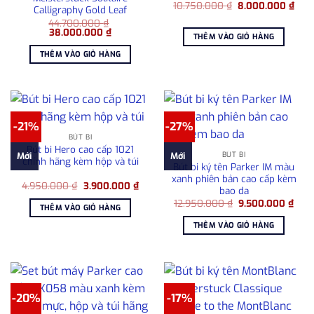
Giá
Giá
10.750.000
₫
8.000.000
₫
Calligraphy Gold Leaf
gốc
hiện
44.700.000
₫
là:
tại
Giá
Giá
38.000.000
₫
10.750.000 ₫.
là:
THÊM VÀO GIỎ HÀNG
gốc
hiện
8.00
là:
tại
THÊM VÀO GIỎ HÀNG
44.700.000 ₫.
là:
38.000.000 ₫.
-21%
-27%
BÚT BI
Bút bi Hero cao cấp 1021
BÚT BI
Mới
Mới
chính hãng kèm hộp và túi
Bút bi ký tên Parker IM màu
xanh phiên bản cao cấp kèm
Giá
Giá
4.950.000
₫
3.900.000
₫
bao da
gốc
hiện
Giá
Giá
là:
tại
12.950.000
₫
9.500.000
₫
THÊM VÀO GIỎ HÀNG
gốc
hiện
4.950.000 ₫.
là:
là:
tại
3.900.000 ₫.
THÊM VÀO GIỎ HÀNG
12.950.000 ₫.
là:
9.50
-20%
-17%