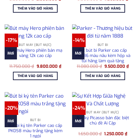
gốc
hiện
gốc
hiện
là:
tại
là:
tại
THÊM VÀO GIỎ HÀNG
THÊM VÀO GIỎ HÀNG
3.350.000 ₫.
là:
9.500.000 ₫.
là:
2.800.000 ₫.
7.56
-17%
-14%
BÚT MÁY (BÚT MỰC)
BÚT BI
Bút máy Hero phiên bản mạ
Set bút bi Parker cao cấp
Mới
Mới
vàng 12k cao cấp
PK086 màu nâu kèm hộp và
túi hãng làm quà tặng
Giá
Giá
Giá
Giá
11.750.000
₫
9.800.000
₫
11.080.000
₫
9.500.000
₫
gốc
hiện
gốc
hiện
là:
tại
là:
tại
THÊM VÀO GIỎ HÀNG
THÊM VÀO GIỎ HÀNG
11.750.000 ₫.
là:
11.080.000 ₫.
là:
9.800.000 ₫.
9.50
-20%
-24%
BÚT MÁY (BÚT MỰC)
Bút ký Picasso bản đặc biệt
BÚT BI
Mới
Mới
chủ đề Ai Cập
Bút bi ký tên Parker cao cấp
PK058 màu trắng tặng kèm
Giá
Giá
1.650.000
₫
1.250.000
₫
1 ngòi
gốc
hiện