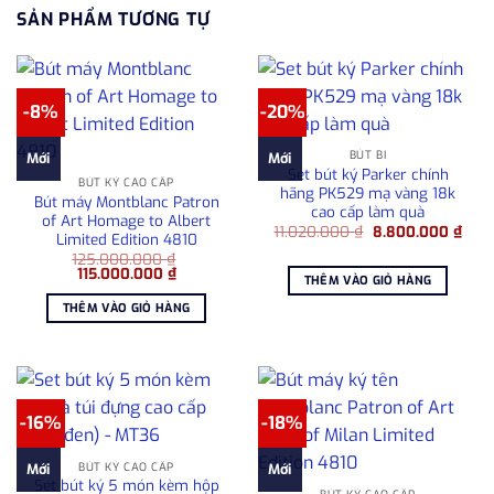
SẢN PHẨM TƯƠNG TỰ
-8%
-20%
BÚT BI
Mới
Mới
Set bút ký Parker chính
BÚT KÝ CAO CẤP
hãng PK529 mạ vàng 18k
Bút máy Montblanc Patron
cao cấp làm quà
of Art Homage to Albert
Giá
Giá
11.020.000
₫
8.800.000
₫
Limited Edition 4810
gốc
hiện
125.000.000
₫
là:
tại
Giá
Giá
115.000.000
₫
11.020.000 ₫.
là:
THÊM VÀO GIỎ HÀNG
gốc
hiện
8.80
là:
tại
THÊM VÀO GIỎ HÀNG
125.000.000 ₫.
là:
115.000.000 ₫.
-16%
-18%
BÚT KÝ CAO CẤP
Mới
Mới
Set bút ký 5 món kèm hộp